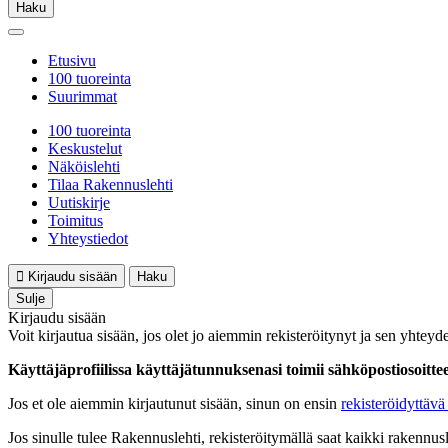
Haku
Etusivu
100 tuoreinta
Suurimmat
100 tuoreinta
Keskustelut
Näköislehti
Tilaa Rakennuslehti
Uutiskirje
Toimitus
Yhteystiedot
Kirjaudu sisään
Haku
Sulje
Kirjaudu sisään
Voit kirjautua sisään, jos olet jo aiemmin rekisteröitynyt ja sen yhteyde
Käyttäjäprofiilissa käyttäjätunnuksenasi toimii sähköpostiosoittees
Jos et ole aiemmin kirjautunut sisään, sinun on ensin
rekisteröidyttävä 
Jos sinulle tulee Rakennuslehti, rekisteröitymällä saat kaikki rakennusle