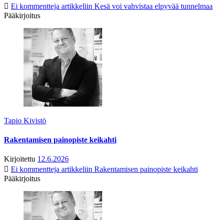
Ei kommentteja
artikkeliin Kesä voi vahvistaa elpyvää tunnelmaa
Pääkirjoitus
Tapio Kivistö
Rakentamisen painopiste keikahti
Kirjoitettu
12.6.2026
Ei kommentteja
artikkeliin Rakentamisen painopiste keikahti
Pääkirjoitus