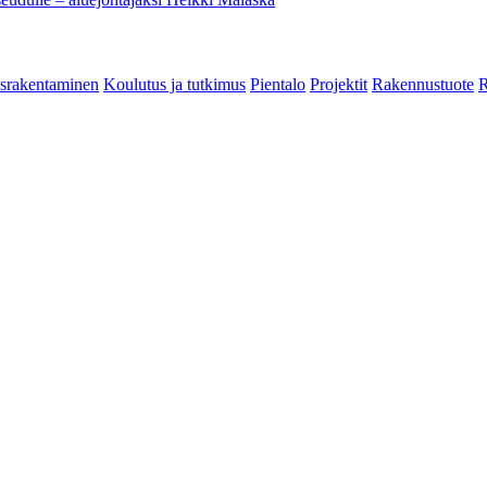
srakentaminen
Koulutus ja tutkimus
Pientalo
Projektit
Rakennustuote
R