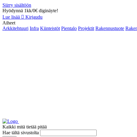
Siirry sisältöön
Hyödynnä 1kk/0€ diginäyte!
Lue lisää
Kirjaudu
Aiheet
Arkkitehtuuri
Infra
Kiinteistöt
Pientalo
Projektit
Rakennustuote
Raken
Kaikki mitä tietää pitää
Hae tältä sivustolta