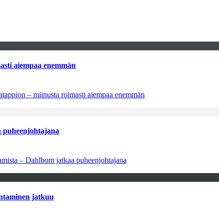
imasti aiempaa enemmän
natappion – miinusta roimasti aiempaa enemmän
aa puheenjohtajana
saamista – Dahlbom jatkaa puheenjohtajana
antaminen jatkuu