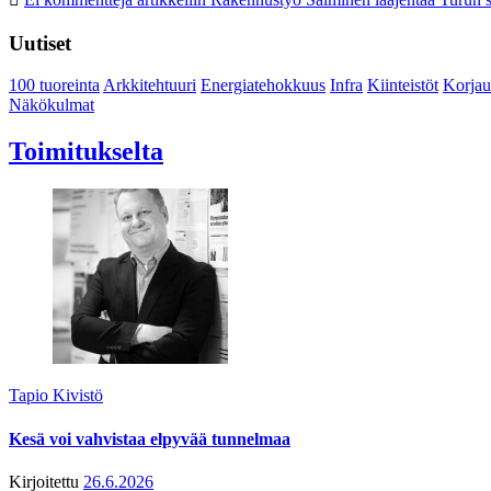
Uutiset
100 tuoreinta
Arkkitehtuuri
Energiatehokkuus
Infra
Kiinteistöt
Korjau
Näkökulmat
Toimitukselta
Tapio Kivistö
Kesä voi vahvistaa elpyvää tunnelmaa
Kirjoitettu
26.6.2026