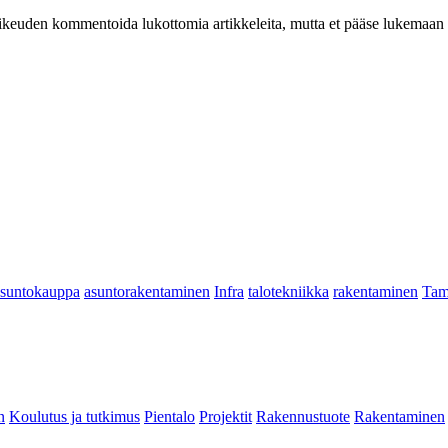
at oikeuden kommentoida lukottomia artikkeleita, mutta et pääse lukemaan l
asuntokauppa
asuntorakentaminen
Infra
talotekniikka
rakentaminen
Tam
n
Koulutus ja tutkimus
Pientalo
Projektit
Rakennustuote
Rakentaminen