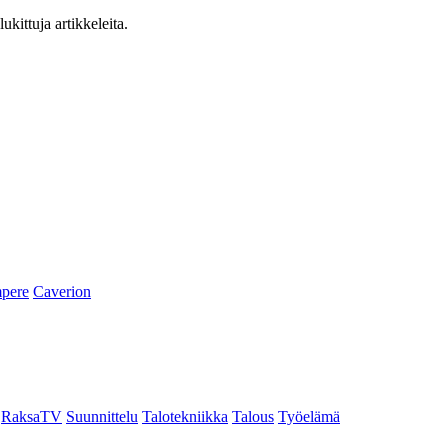
ukittuja artikkeleita.
pere
Caverion
RaksaTV
Suunnittelu
Talotekniikka
Talous
Työelämä