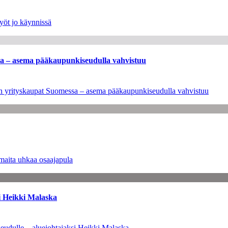
yöt jo käynnissä
ssa – asema pääkaupunkiseudulla vahvistuu
leen yrityskaupat Suomessa – asema pääkaupunkiseudulla vahvistuu
maita uhkaa osaajapula
i Heikki Malaska
eudulle – aluejohtajaksi Heikki Malaska