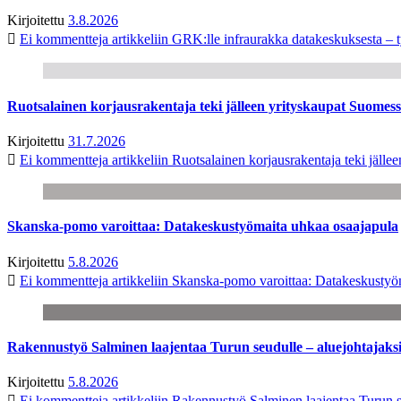
Kirjoitettu
3.8.2026
Ei kommentteja
artikkeliin GRK:lle infraurakka datakeskuksesta – t
Ruotsalainen korjausrakentaja teki jälleen yrityskaupat Suome
Kirjoitettu
31.7.2026
Ei kommentteja
artikkeliin Ruotsalainen korjausrakentaja teki jäl
Skanska-pomo varoittaa: Datakeskustyömaita uhkaa osaajapula
Kirjoitettu
5.8.2026
Ei kommentteja
artikkeliin Skanska-pomo varoittaa: Datakeskustyö
Rakennustyö Salminen laajentaa Turun seudulle – aluejohtajaks
Kirjoitettu
5.8.2026
Ei kommentteja
artikkeliin Rakennustyö Salminen laajentaa Turun s