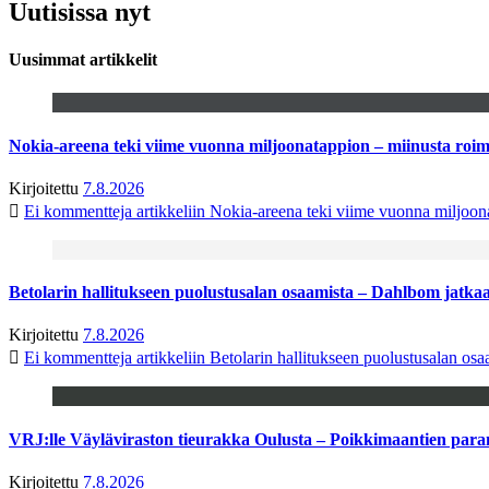
Uutisissa nyt
Uusimmat artikkelit
Nokia-areena teki viime vuonna miljoonatappion – miinusta ro
Kirjoitettu
7.8.2026
Ei kommentteja
artikkeliin Nokia-areena teki viime vuonna miljoo
Betolarin hallitukseen puolustusalan osaamista – Dahlbom jatk
Kirjoitettu
7.8.2026
Ei kommentteja
artikkeliin Betolarin hallitukseen puolustusalan o
VRJ:lle Väyläviraston tieurakka Oulusta – Poikkimaantien par
Kirjoitettu
7.8.2026