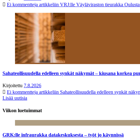
Ei kommentteja
artikkeliin VRJ:lle Väyläviraston tieurakka Oulust
Sahateollisuudella edelleen synkät näkymät – kiusana korkea pu
Kirjoitettu
7.8.2026
Ei kommentteja
artikkeliin Sahateollisuudella edelleen synkät näk
Lisää uutisia
Viikon luetuimmat
GRK:lle infraurakka datakeskuksesta – työt jo käynnissä