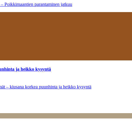
a – Poikkimaantien parantaminen jatkuu
unhinta ja heikko kysyntä
ymät – kiusana korkea puunhinta ja heikko kysyntä