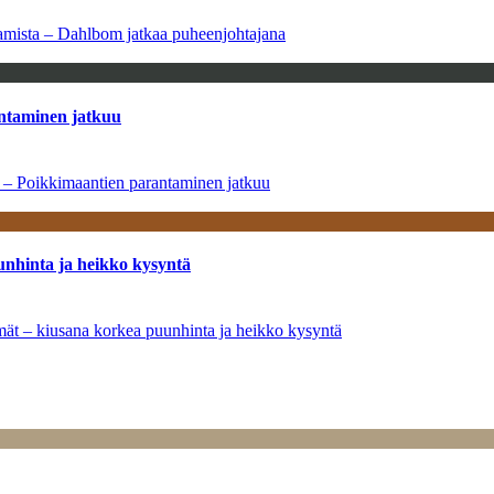
saamista – Dahlbom jatkaa puheenjohtajana
antaminen jatkuu
a – Poikkimaantien parantaminen jatkuu
unhinta ja heikko kysyntä
ymät – kiusana korkea puunhinta ja heikko kysyntä