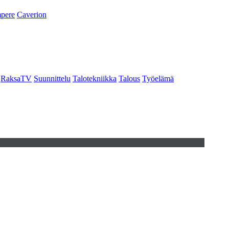
pere
Caverion
RaksaTV
Suunnittelu
Talotekniikka
Talous
Työelämä