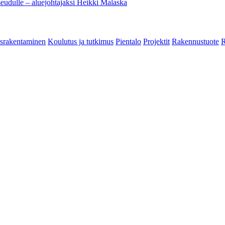
eudulle – aluejohtajaksi Heikki Malaska
srakentaminen
Koulutus ja tutkimus
Pientalo
Projektit
Rakennustuote
R