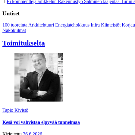
Ei kommentteja
artikkeliin Rakennustyö Salminen laajentaa Turun s
Uutiset
100 tuoreinta
Arkkitehtuuri
Energiatehokkuus
Infra
Kiinteistöt
Korjau
Näkökulmat
Toimitukselta
Tapio Kivistö
Kesä voi vahvistaa elpyvää tunnelmaa
Kirjoitettu
26.6.2026