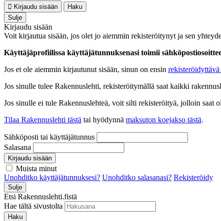
Kirjaudu sisään
Haku
Sulje
Kirjaudu sisään
Voit kirjautua sisään, jos olet jo aiemmin rekisteröitynyt ja sen yhteyde
Käyttäjäprofiilissa käyttäjätunnuksenasi toimii sähköpostiosoittees
Jos et ole aiemmin kirjautunut sisään, sinun on ensin
rekisteröidyttävä 
Jos sinulle tulee Rakennuslehti, rekisteröitymällä saat kaikki rakennusle
Jos sinulle ei tule Rakennuslehteä, voit silti rekisteröityä, jolloin sa
Tilaa Rakennuslehti tästä
tai hyödynnä
maksuton koejakso tästä
.
Sähköposti tai käyttäjätunnus
Salasana
Kirjaudu sisään
Muista minut
Unohditko käyttäjätunnuksesi?
Unohditko salasanasi?
Rekisteröidy
Sulje
Etsi Rakennuslehti.fistä
Hae tältä sivustolta
Haku