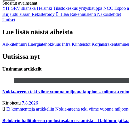
Suositut avainsanat
YIT
SRV
skanska
Helsinki
Tilastokeskus
yrityskauppa
NCC
Espoo
Kirjaudu sisään
Rekisteröidy
Tilaa Rakennuslehti
Näköislehdet
Uutiset
Lue lisää näistä aiheista
Arkkitehtuuri
Energiatehokkuus
Infra
Kiinteistöt
Korjausrakentamine
Uutisissa nyt
Uusimmat artikkelit
Nokia-areena teki viime vuonna miljoonatappion – miinusta ro
Kirjoitettu
7.8.2026
Ei kommentteja
artikkeliin Nokia-areena teki viime vuonna miljoo
Betolarin hallitukseen puolustusalan osaamista – Dahlbom jatk