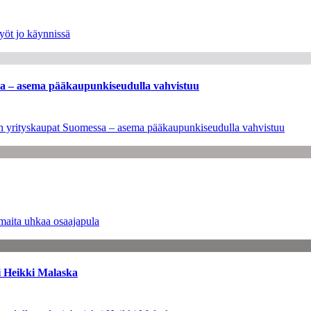
yöt jo käynnissä
ssa – asema pääkaupunkiseudulla vahvistuu
leen yrityskaupat Suomessa – asema pääkaupunkiseudulla vahvistuu
maita uhkaa osaajapula
i Heikki Malaska