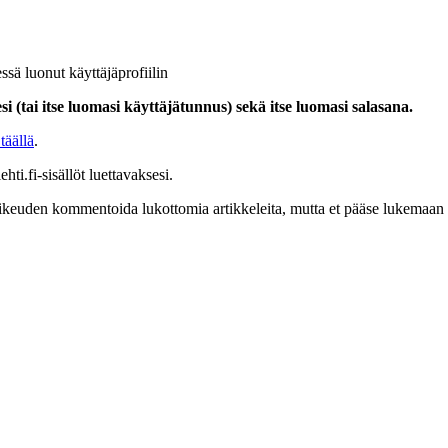
ssä luonut käyttäjäprofiilin
i (tai itse luomasi käyttäjätunnus) sekä itse luomasi salasana.
täällä
.
hti.fi-sisällöt luettavaksesi.
at oikeuden kommentoida lukottomia artikkeleita, mutta et pääse lukemaan l