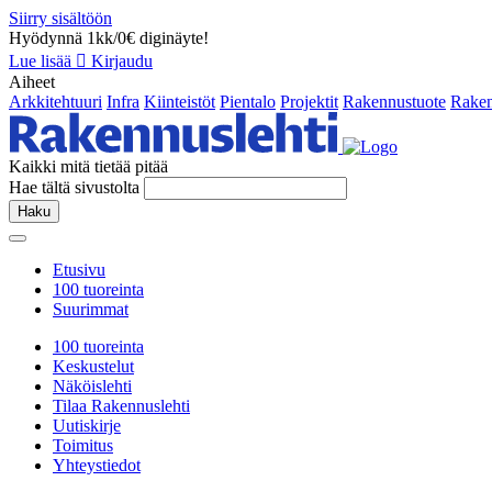
Siirry sisältöön
Hyödynnä 1kk/0€ diginäyte!
Lue lisää
Kirjaudu
Aiheet
Arkkitehtuuri
Infra
Kiinteistöt
Pientalo
Projektit
Rakennustuote
Raken
Kaikki mitä tietää pitää
Hae tältä sivustolta
Haku
Etusivu
100 tuoreinta
Suurimmat
100 tuoreinta
Keskustelut
Näköislehti
Tilaa Rakennuslehti
Uutiskirje
Toimitus
Yhteystiedot