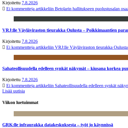
Kirjoitettu
7.8.2026
Ei kommentteja
artikkeliin Betolarin hallitukseen puolustusalan o
VRJ:lle Väyläviraston tieurakka Oulusta – Poikkimaantien par
Kirjoitettu
7.8.2026
Ei kommentteja
artikkeliin VRJ:lle Väyläviraston tieurakka Oulust
Sahateollisuudella edelleen synkät näkymät – kiusana korkea pu
Kirjoitettu
7.8.2026
Ei kommentteja
artikkeliin Sahateollisuudella edelleen synkät näk
Lisää uutisia
Viikon luetuimmat
GRK:lle infraurakka datakeskuksesta – työt jo käynnissä