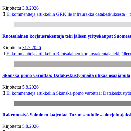
Kirjoitettu
3.8.2026
Ei kommentteja
artikkeliin GRK:lle infraurakka datakeskuksesta – t
Ruotsalainen korjausrakentaja teki jälleen yrityskaupat Suome
Kirjoitettu
31.7.2026
Ei kommentteja
artikkeliin Ruotsalainen korjausrakentaja teki jäl
Skanska-pomo varoittaa: Datakeskustyömaita uhkaa osaajapula
Kirjoitettu
5.8.2026
Ei kommentteja
artikkeliin Skanska-pomo varoittaa: Datakeskustyö
Rakennustyö Salminen laajentaa Turun seudulle – aluejohtajaks
Kirjoitettu
5.8.2026