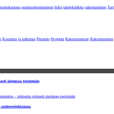
asuntokauppa
asuntorakentaminen
Infra
talotekniikka
rakentaminen
Tam
n
Koulutus ja tutkimus
Pientalo
Projektit
Rakennustuote
Rakentaminen
imasti aiempaa enemmän
natappion – miinusta roimasti aiempaa enemmän
aa puheenjohtajana