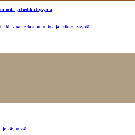
unhinta ja heikko kysyntä
ät – kiusana korkea puunhinta ja heikko kysyntä
t jo käynnissä