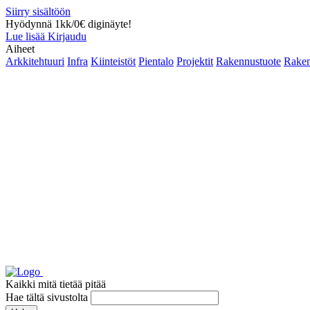
Siirry sisältöön
Hyödynnä 1kk/0€ diginäyte!
Lue lisää
Kirjaudu
Aiheet
Arkkitehtuuri
Infra
Kiinteistöt
Pientalo
Projektit
Rakennustuote
Raken
Kaikki mitä tietää pitää
Hae tältä sivustolta