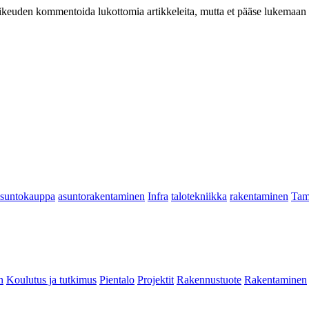
at oikeuden kommentoida lukottomia artikkeleita, mutta et pääse lukemaan l
asuntokauppa
asuntorakentaminen
Infra
talotekniikka
rakentaminen
Tam
n
Koulutus ja tutkimus
Pientalo
Projektit
Rakennustuote
Rakentaminen