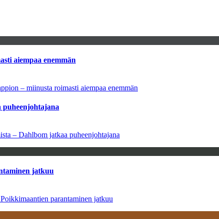
imasti aiempaa enemmän
tappion – miinusta roimasti aiempaa enemmän
aa puheenjohtajana
amista – Dahlbom jatkaa puheenjohtajana
antaminen jatkuu
– Poikkimaantien parantaminen jatkuu