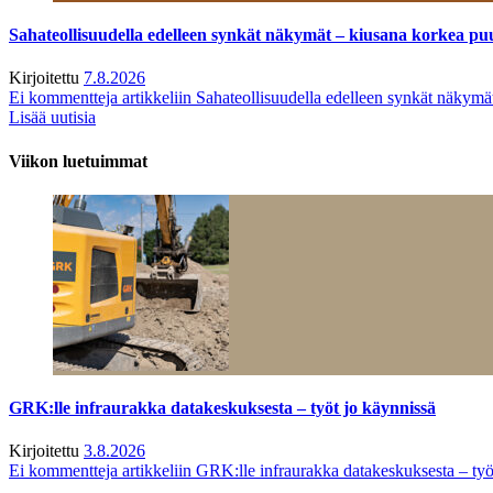
Sahateollisuudella edelleen synkät näkymät – kiusana korkea pu
Kirjoitettu
7.8.2026
Ei kommentteja
artikkeliin Sahateollisuudella edelleen synkät näkym
Lisää uutisia
Viikon luetuimmat
GRK:lle infraurakka datakeskuksesta – työt jo käynnissä
Kirjoitettu
3.8.2026
Ei kommentteja
artikkeliin GRK:lle infraurakka datakeskuksesta – työ