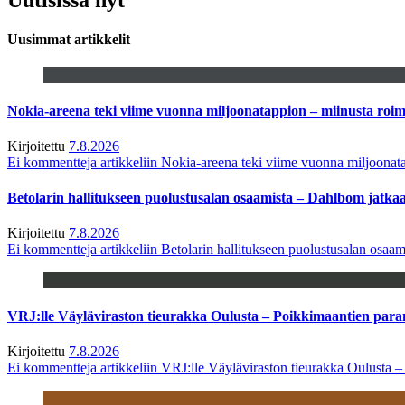
Uusimmat artikkelit
Nokia-areena teki viime vuonna miljoonatappion – miinusta ro
Kirjoitettu
7.8.2026
Ei kommentteja
artikkeliin Nokia-areena teki viime vuonna miljoona
Betolarin hallitukseen puolustusalan osaamista – Dahlbom jatk
Kirjoitettu
7.8.2026
Ei kommentteja
artikkeliin Betolarin hallitukseen puolustusalan osa
VRJ:lle Väyläviraston tieurakka Oulusta – Poikkimaantien par
Kirjoitettu
7.8.2026
Ei kommentteja
artikkeliin VRJ:lle Väyläviraston tieurakka Oulusta 