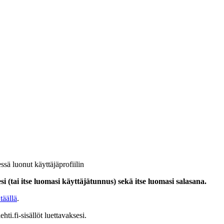
ssä luonut käyttäjäprofiilin
i (tai itse luomasi käyttäjätunnus) sekä itse luomasi salasana.
täällä
.
hti.fi-sisällöt luettavaksesi.