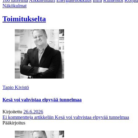
100 tuoreinta
Arkkitehtuuri
Energiatehokkuus
Infra
Kiinteistöt
Korjau
Näkökulmat
Toimitukselta
Tapio Kivistö
Kesä voi vahvistaa elpyvää tunnelmaa
Kirjoitettu
26.6.2026
Ei kommentteja
artikkeliin Kesä voi vahvistaa elpyvää tunnelmaa
Pääkirjoitus