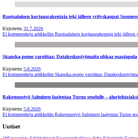
Ruotsalainen korjausrakentaja teki jälleen yrityskaupat Suome
Kirjoitettu
31.7.2026
Ei kommentteja
artikkeliin Ruotsalainen korjausrakentaja teki jälle
Skanska-pomo varoittaa: Datakeskustyömaita uhkaa osaajapula
Kirjoitettu
5.8.2026
Ei kommentteja
artikkeliin Skanska-pomo varoittaa: Datakeskustyöma
Rakennustyö Salminen laajentaa Turun seudulle – aluejohtajaks
Kirjoitettu
5.8.2026
Ei kommentteja
artikkeliin Rakennustyö Salminen laajentaa Turun seu
Uutiset