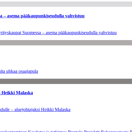
ssa – asema pääkaupunkiseudulla vahvistuu
en yrityskaupat Suomessa – asema pääkaupunkiseudulla vahvistuu
ita uhkaa osaajapula
i Heikki Malaska
dulle – aluejohtajaksi Heikki Malaska