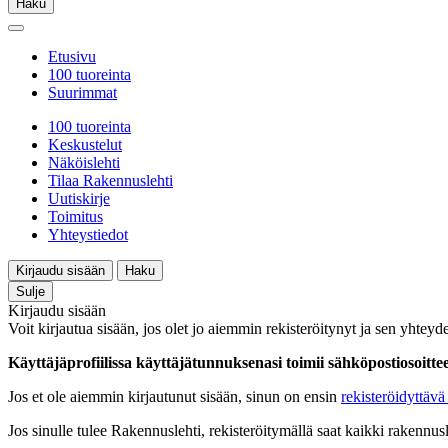
Haku
Etusivu
100 tuoreinta
Suurimmat
100 tuoreinta
Keskustelut
Näköislehti
Tilaa Rakennuslehti
Uutiskirje
Toimitus
Yhteystiedot
Kirjaudu sisään
Haku
Sulje
Kirjaudu sisään
Voit kirjautua sisään, jos olet jo aiemmin rekisteröitynyt ja sen yhteyde
Käyttäjäprofiilissa käyttäjätunnuksenasi toimii sähköpostiosoittees
Jos et ole aiemmin kirjautunut sisään, sinun on ensin
rekisteröidyttävä 
Jos sinulle tulee Rakennuslehti, rekisteröitymällä saat kaikki rakennusle