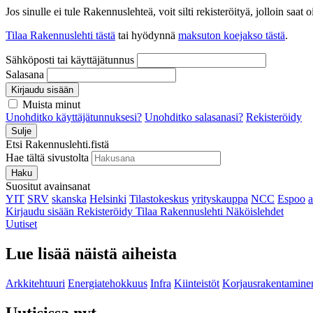
Jos sinulle ei tule Rakennuslehteä, voit silti rekisteröityä, jolloin sa
Tilaa Rakennuslehti tästä
tai hyödynnä
maksuton koejakso tästä
.
Sähköposti tai käyttäjätunnus
Salasana
Kirjaudu sisään
Muista minut
Unohditko käyttäjätunnuksesi?
Unohditko salasanasi?
Rekisteröidy
Sulje
Etsi Rakennuslehti.fistä
Hae tältä sivustolta
Haku
Suositut avainsanat
YIT
SRV
skanska
Helsinki
Tilastokeskus
yrityskauppa
NCC
Espoo
Kirjaudu sisään
Rekisteröidy
Tilaa Rakennuslehti
Näköislehdet
Uutiset
Lue lisää näistä aiheista
Arkkitehtuuri
Energiatehokkuus
Infra
Kiinteistöt
Korjausrakentamine
Uutisissa nyt