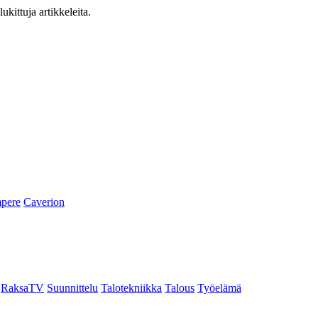
ukittuja artikkeleita.
pere
Caverion
RaksaTV
Suunnittelu
Talotekniikka
Talous
Työelämä