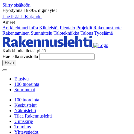
Siirry sisältöön
Hyödynnä 1kk/0€ diginäyte!
Lue lisää
Kirjaudu
Aiheet
Arkkitehtuuri
Infra
Kiinteistöt
Pientalo
Projektit
Rakennustuote
Rakentaminen
Suunnittelu
Talotekniikka
Talous
Työelämä
Kaikki mitä tietää pitää
Hae tältä sivustolta
Haku
Etusivu
100 tuoreinta
Suurimmat
100 tuoreinta
Keskustelut
Näköislehti
Tilaa Rakennuslehti
Uutiskirje
Toimitus
Yhteystiedot