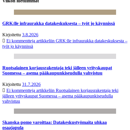
Viikon luetuimmat
GRK:lle infraurakka datakeskuksesta – työt jo käynnissä
Kirjoitettu
3.8.2026
Ei kommentteja
artikkeliin GRK:lle infraurakka datakeskuksesta –
työt jo käynnissä
Ruotsalainen korjausrakentaja teki jälleen yrityskaupat
Suomessa – asema pääkaupunkiseudulla vahvistuu
Kirjoitettu
31.7.2026
Ei kommentteja
artikkeliin Ruotsalainen korjausrakentaja teki
jälleen yrityskaupat Suomessa – asema pääkaupunkiseudulla
vahvistuu
Skanska-pomo varoittaa: Datakeskustyömaita uhkaa
osaajapula