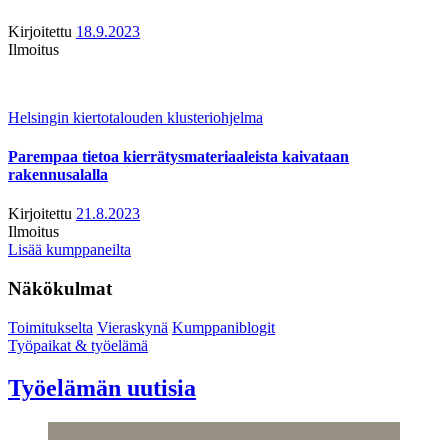
Kirjoitettu
18.9.2023
Ilmoitus
Helsingin kiertotalouden klusteriohjelma
Parempaa tietoa kierrätysmateriaaleista kaivataan
rakennusalalla
Kirjoitettu
21.8.2023
Ilmoitus
Lisää kumppaneilta
Näkökulmat
Toimitukselta
Vieraskynä
Kumppaniblogit
Työpaikat & työelämä
Työelämän uutisia