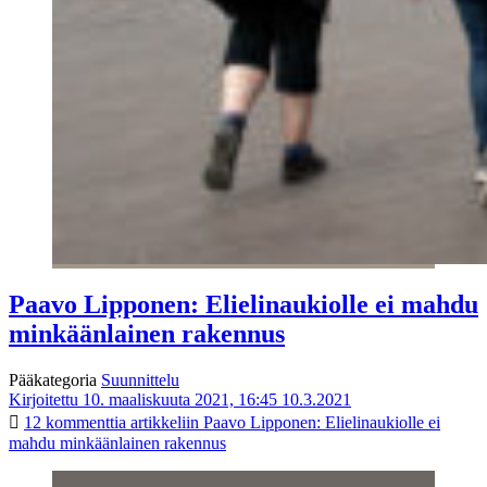
Paavo Lipponen: Elielinaukiolle ei mahdu
minkäänlainen rakennus
Pääkategoria
Suunnittelu
Kirjoitettu 10. maaliskuuta 2021, 16:45
10.3.2021
12 kommenttia
artikkeliin Paavo Lipponen: Elielinaukiolle ei
mahdu minkäänlainen rakennus