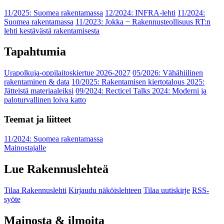
11/2025: Suomea rakentamassa
12/2024: INFRA-lehti
11/2024:
Suomea rakentamassa
11/2023: Jokka − Rakennusteollisuus RT:n
lehti kestävästä rakentamisesta
Tapahtumia
Urapolkuja-oppilaitoskiertue 2026-2027
05/2026: Vähähiilinen
rakentaminen & data
10/2025: Rakentamisen kiertotalous 2025:
Jätteistä materiaaleiksi
09/2024: Recticel Talks 2024: Moderni ja
paloturvallinen loiva katto
Teemat ja liitteet
11/2024: Suomea rakentamassa
Mainostajalle
Lue Rakennuslehteä
Tilaa Rakennuslehti
Kirjaudu näköislehteen
Tilaa uutiskirje
RSS-
syöte
Mainosta & ilmoita