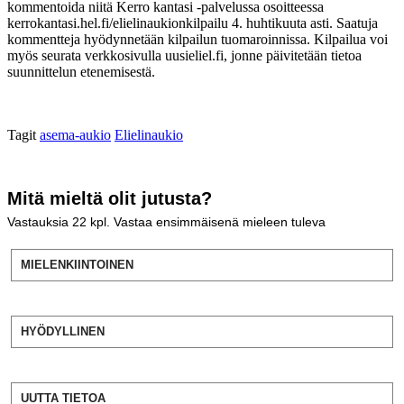
kommentoida niitä Kerro kantasi -palvelussa osoitteessa
kerrokantasi.hel.fi/elielinaukionkilpailu 4. huhtikuuta asti. Saatuja
kommentteja hyödynnetään kilpailun tuomaroinnissa. Kilpailua voi
myös seurata verkkosivulla uusieliel.fi, jonne päivitetään tietoa
suunnittelun etenemisestä.
Tagit
asema-aukio
Elielinaukio
Mitä mieltä olit jutusta?
Vastauksia
22
kpl. Vastaa ensimmäisenä mieleen tuleva
MIELENKIINTOINEN
HYÖDYLLINEN
UUTTA TIETOA