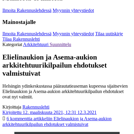
Ilmoita Rakennuslehdessä
Myynnin yhteystiedot
Mainostajalle
Ilmoita Rakennuslehdessä
Myynnin yhteystiedot
Tilaa uutiskirje
Tilaa Rakennuslehti
Kategoriat
Arkkitehtuuri
Suunnittelu
Elielinaukion ja Asema-aukion
arkkitehtuurikilpailun ehdotukset
valmistuivat
Helsingin ydinkeskustassa päärautatieaseman kupeessa sijaitsevien
Elielinaukion ja Asema-aukion arkkitehtuurikilpailun ehdotukset
ovat nyt valmiit.
Kirjoittaja
Rakennuslehti
Kirjoitettu 12. maaliskuuta 2021, 12:31
12.3.2021
6 kommenttia
artikkeliin Elielinaukion ja Asema-aukion
arkkitehtuurikilpailun ehdotukset valmistuivat