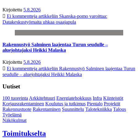
Kirjoitettu
5.8.2026
Ei kommentteja
artikkeliin Skanska-pomo varoittaa:
Datakeskustyömaita uhkaa osaajapula
Rakennustyö Salminen laajentaa Turun seudulle –
aluejohtajaksi Heikki Malaska
Kirjoitettu
5.8.2026
Ei kommentteja
artikkeliin Rakennustyö Salminen laajentaa Turun
seudulle – aluejohtajaksi Heikki Malaska
Uutiset
100 tuoreinta
Arkkitehtuuri
Energiatehokkuus
Infra
Kiinteistöt
Korjausrakentaminen
Koulutus ja tutkimus
Pientalo
Projektit
Rakennustuote
Rakentaminen
Suunnittelu
Talotekniikka
Talous
Työelämä
Näkökulmat
Toimitukselta