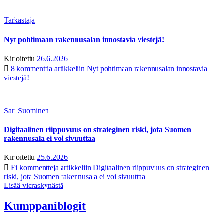
Tarkastaja
Nyt pohtimaan rakennusalan innostavia viestejä!
Kirjoitettu
26.6.2026
8 kommenttia
artikkeliin Nyt pohtimaan rakennusalan innostavia
viestejä!
Sari Suominen
Digitaalinen riippuvuus on strateginen riski, jota Suomen
rakennusala ei voi sivuuttaa
Kirjoitettu
25.6.2026
Ei kommentteja
artikkeliin Digitaalinen riippuvuus on strateginen
riski, jota Suomen rakennusala ei voi sivuuttaa
Lisää vieraskynästä
Kumppaniblogit