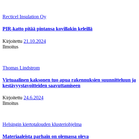
Recticel Insulation Oy
PIR-katto pitää pintansa kovillakin keleillä
Kirjoitettu
21.10.2024
Ilmoitus
Thomas Lindstrom
Virtuaalinen kaksonen tuo apua rakennuksien suunnitteluun ja
kestävyystavoitteiden saavuttamiseen
Kirjoitettu
24.6.2024
Ilmoitus
Helsingin kiertotalouden klusteriohjelma
Materiaaleista parhain on olemassa oleva