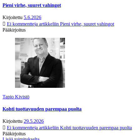
Pieni virhe, suuret vahingot
Kirjoitettu
5.6.2026
Ei kommentteja
artikkeliin Pieni virhe, suuret vahingot
Pääkirjoitus
Tapio Kivistö
Kohti tuottavuuden parempaa puolta
Kirjoitettu
29.5.2026
Ei kommentteja
artikkeliin Kohti tuottavuuden parempaa puolta
Pääkirjoitus
Lisää toimitukselta