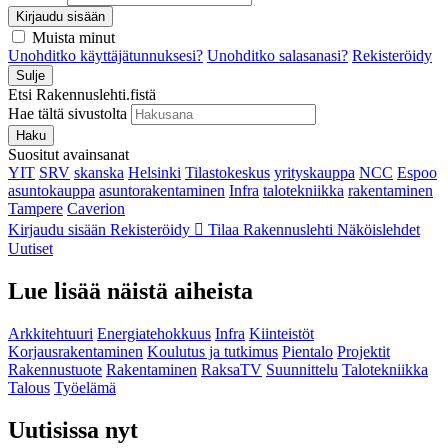
Kirjaudu sisään
Muista minut
Unohditko käyttäjätunnuksesi?
Unohditko salasanasi?
Rekisteröidy
Sulje
Etsi Rakennuslehti.fistä
Hae tältä sivustolta
Haku
Suositut avainsanat
YIT
SRV
skanska
Helsinki
Tilastokeskus
yrityskauppa
NCC
Espoo
asuntokauppa
asuntorakentaminen
Infra
talotekniikka
rakentaminen
Tampere
Caverion
Kirjaudu sisään
Rekisteröidy
Tilaa Rakennuslehti
Näköislehdet
Uutiset
Lue lisää näistä aiheista
Arkkitehtuuri
Energiatehokkuus
Infra
Kiinteistöt
Korjausrakentaminen
Koulutus ja tutkimus
Pientalo
Projektit
Rakennustuote
Rakentaminen
RaksaTV
Suunnittelu
Talotekniikka
Talous
Työelämä
Uutisissa nyt