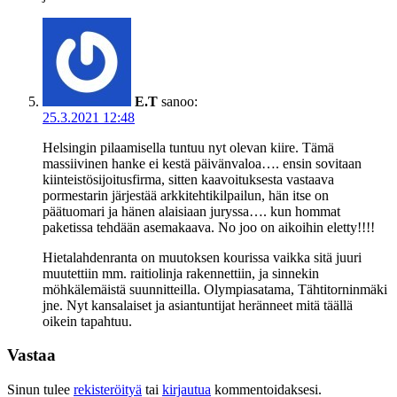
E.T
sanoo:
25.3.2021 12:48
Helsingin pilaamisella tuntuu nyt olevan kiire. Tämä
massiivinen hanke ei kestä päivänvaloa…. ensin sovitaan
kiinteistösijoitusfirma, sitten kaavoituksesta vastaava
pormestarin järjestää arkkitehtikilpailun, hän itse on
päätuomari ja hänen alaisiaan juryssa…. kun hommat
paketissa tehdään asemakaava. No joo on aikoihin eletty!!!!
Hietalahdenranta on muutoksen kourissa vaikka sitä juuri
muutettiin mm. raitiolinja rakennettiin, ja sinnekin
möhkälemäistä suunnitteilla. Olympiasatama, Tähtitorninmäki
jne. Nyt kansalaiset ja asiantuntijat heränneet mitä täällä
oikein tapahtuu.
Vastaa
Sinun tulee
rekisteröityä
tai
kirjautua
kommentoidaksesi.