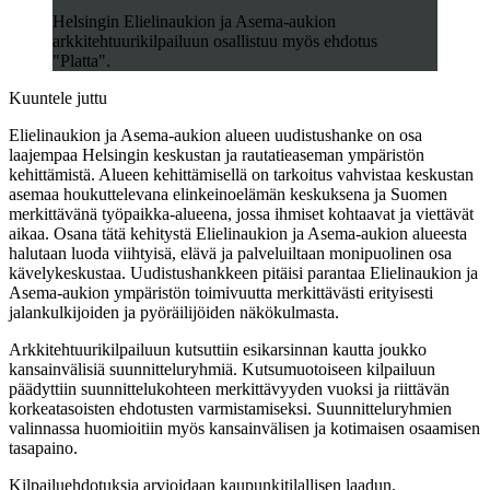
Helsingin Elielinaukion ja Asema-aukion
arkkitehtuurikilpailuun osallistuu myös ehdotus
"Platta".
Kuuntele juttu
Elielinaukion ja Asema-aukion alueen uudistushanke on osa
laajempaa Helsingin keskustan ja rautatieaseman ympäristön
kehittämistä. Alueen kehittämisellä on tarkoitus vahvistaa keskustan
asemaa houkuttelevana elinkeinoelämän keskuksena ja Suomen
merkittävänä työpaikka-alueena, jossa ihmiset kohtaavat ja viettävät
aikaa. Osana tätä kehitystä Elielinaukion ja Asema-aukion alueesta
halutaan luoda viihtyisä, elävä ja palveluiltaan monipuolinen osa
kävelykeskustaa. Uudistushankkeen pitäisi parantaa Elielinaukion ja
Asema-aukion ympäristön toimivuutta merkittävästi erityisesti
jalankulkijoiden ja pyöräilijöiden näkökulmasta.
Arkkitehtuurikilpailuun kutsuttiin esikarsinnan kautta joukko
kansainvälisiä suunnitteluryhmiä. Kutsumuotoiseen kilpailuun
päädyttiin suunnittelukohteen merkittävyyden vuoksi ja riittävän
korkeatasoisten ehdotusten varmistamiseksi. Suunnitteluryhmien
valinnassa huomioitiin myös kansainvälisen ja kotimaisen osaamisen
tasapaino.
Kilpailuehdotuksia arvioidaan kaupunkitilallisen laadun,