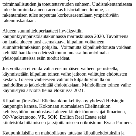
toiminnallisuuden ja toteutettavuuden suhteen. Uudisrakentamisessa
tulee huomioida alueen arvokas historiallinen luonne, ja
rakentamisen tulee sopeutua korkeusasemiltaan ympäröivään
rakennuskantaan.
Alueen suunnitteluperiaatteet hyväksyttiin
kaupunkiympäristölautakunnassa marraskuussa 2020. Tavoitteena
on laatia alueen uusi asemakaava kilpailun voittaneen
suunnitteluratkaisun pohjalta. Voittanutta kilpailuehdotusta voidaan
kehittää hankkeen edetessä muun muassa huomioimalla
yleisöpalautteissa esiin tuodut ideat.
Jos voittajaa ei voida valita ensimmäisen vaiheen perusteella,
käynnistetään kilpailun toinen vaihe jatkoon valittujen ehdotusten
kesken. Toiseen vaiheeseen valituilla kilpailuryhmillä on
mahdollisuus jatkokehittää ehdotuksiaan. Mahdollinen toinen vaihe
käynnistyisi arviolta heinä-elokuussa 2021.
Kilpailun järjestävät Elielinaukion kehitys oy yhdessä Helsingin
kaupungin kanssa. Kokonaan suomalaisen Elielinaukion
kehitysyhtiön muodostavat alueen kiinteistönomistajat Ilmarinen,
OP-Vuokratuotto, VR, SOK, Exilion Real Estate sekä
kiinteistökehittämiseen ja -sijoittamiseen erikoistunut Evata Partners.
Kaupunkilaisilla on mahdollisuus tutustua kilpailuehdotuksiin ja