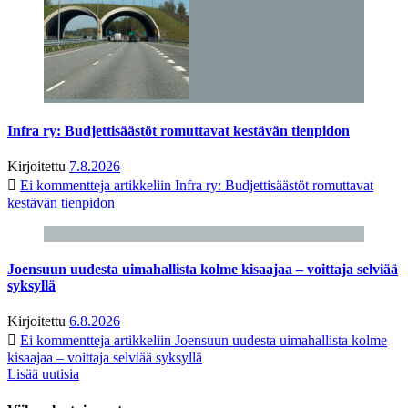
Infra ry: Budjettisäästöt romuttavat kestävän tienpidon
Kirjoitettu
7.8.2026
Ei kommentteja
artikkeliin Infra ry: Budjettisäästöt romuttavat
kestävän tienpidon
Joensuun uudesta uimahallista kolme kisaajaa – voittaja selviää
syksyllä
Kirjoitettu
6.8.2026
Ei kommentteja
artikkeliin Joensuun uudesta uimahallista kolme
kisaajaa – voittaja selviää syksyllä
Lisää uutisia