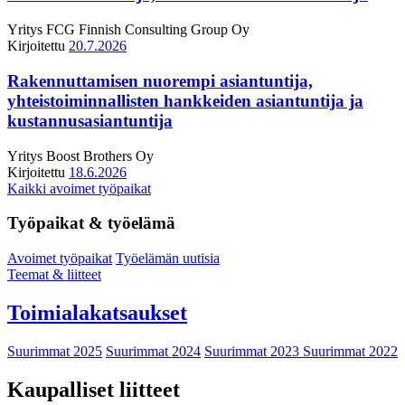
Yritys
FCG Finnish Consulting Group Oy
Kirjoitettu
20.7.2026
Rakennuttamisen nuorempi asiantuntija,
yhteistoiminnallisten hankkeiden asiantuntija ja
kustannusasiantuntija
Yritys
Boost Brothers Oy
Kirjoitettu
18.6.2026
Kaikki avoimet työpaikat
Työpaikat & työelämä
Avoimet työpaikat
Työelämän uutisia
Teemat & liitteet
Toimialakatsaukset
Suurimmat 2025
Suurimmat 2024
Suurimmat 2023
Suurimmat 2022
Kaupalliset liitteet