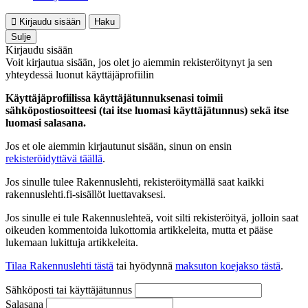
Kirjaudu sisään
Haku
Sulje
Kirjaudu sisään
Voit kirjautua sisään, jos olet jo aiemmin rekisteröitynyt ja sen
yhteydessä luonut käyttäjäprofiilin
Käyttäjäprofiilissa käyttäjätunnuksenasi toimii
sähköpostiosoitteesi (tai itse luomasi käyttäjätunnus) sekä itse
luomasi salasana.
Jos et ole aiemmin kirjautunut sisään, sinun on ensin
rekisteröidyttävä täällä
.
Jos sinulle tulee Rakennuslehti, rekisteröitymällä saat kaikki
rakennuslehti.fi-sisällöt luettavaksesi.
Jos sinulle ei tule Rakennuslehteä, voit silti rekisteröityä, jolloin saat
oikeuden kommentoida lukottomia artikkeleita, mutta et pääse
lukemaan lukittuja artikkeleita.
Tilaa Rakennuslehti tästä
tai hyödynnä
maksuton koejakso tästä
.
Sähköposti tai käyttäjätunnus
Salasana