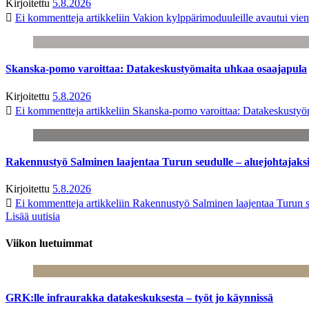
Kirjoitettu
5.8.2026
Ei kommentteja
artikkeliin Vakion kylppärimoduuleille avautui vien
Skanska-pomo varoittaa: Datakeskustyömaita uhkaa osaajapula
Kirjoitettu
5.8.2026
Ei kommentteja
artikkeliin Skanska-pomo varoittaa: Datakeskustyö
Rakennustyö Salminen laajentaa Turun seudulle – aluejohtajaks
Kirjoitettu
5.8.2026
Ei kommentteja
artikkeliin Rakennustyö Salminen laajentaa Turun s
Lisää uutisia
Viikon luetuimmat
GRK:lle infraurakka datakeskuksesta – työt jo käynnissä