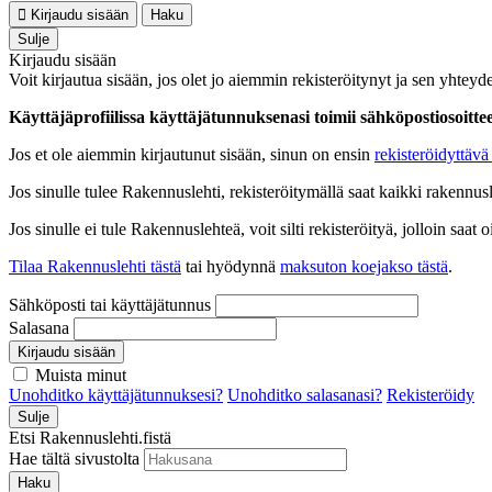
Kirjaudu sisään
Haku
Sulje
Kirjaudu sisään
Voit kirjautua sisään, jos olet jo aiemmin rekisteröitynyt ja sen yhteyde
Käyttäjäprofiilissa käyttäjätunnuksenasi toimii sähköpostiosoittees
Jos et ole aiemmin kirjautunut sisään, sinun on ensin
rekisteröidyttävä 
Jos sinulle tulee Rakennuslehti, rekisteröitymällä saat kaikki rakennusle
Jos sinulle ei tule Rakennuslehteä, voit silti rekisteröityä, jolloin sa
Tilaa Rakennuslehti tästä
tai hyödynnä
maksuton koejakso tästä
.
Sähköposti tai käyttäjätunnus
Salasana
Kirjaudu sisään
Muista minut
Unohditko käyttäjätunnuksesi?
Unohditko salasanasi?
Rekisteröidy
Sulje
Etsi Rakennuslehti.fistä
Hae tältä sivustolta
Haku