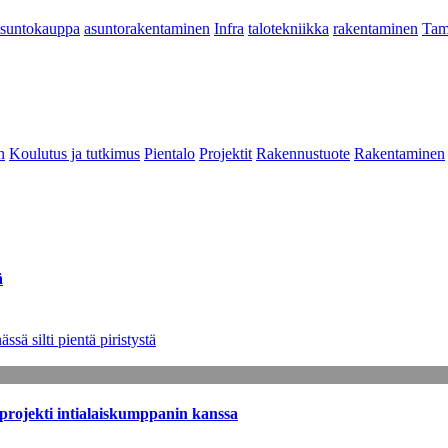
asuntokauppa
asuntorakentaminen
Infra
talotekniikka
rakentaminen
Tam
n
Koulutus ja tutkimus
Pientalo
Projektit
Rakennustuote
Rakentaminen
ä
sä silti pientä piristystä
sprojekti intialaiskumppanin kanssa