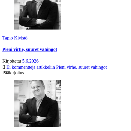
Tapio Kivistö
Pieni virhe, suuret vahingot
Kirjoitettu
5.6.2026
Ei kommentteja
artikkeliin Pieni virhe, suuret vahingot
Pääkirjoitus