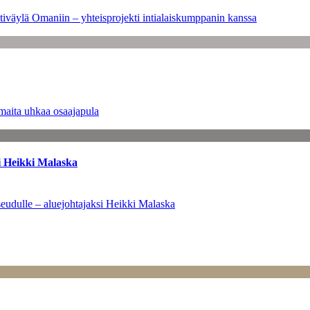
tiväylä Omaniin – yhteisprojekti intialaiskumppanin kanssa
maita uhkaa osaajapula
i Heikki Malaska
eudulle – aluejohtajaksi Heikki Malaska