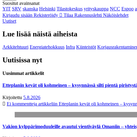
Suositut avainsanat
YIT
SRV
skanska
Helsinki
Tilastokeskus
yrityskauppa
NCC
Espoo
Kirjaudu sisään
Rekisteröidy
Tilaa Rakennuslehti
Näköislehdet
Uutiset
Lue lisää näistä aiheista
Arkkitehtuuri
Energiatehokkuus
Infra
Kiinteistöt
Korjausrakentamine
Uutisissa nyt
Uusimmat artikkelit
Etteplanin kevät oli kohmeinen – kysynnässä silti pientä piristyst
Kirjoitettu
5.8.2026
Ei kommentteja
artikkeliin Etteplanin kevät oli kohmeinen – kysynnäs
Vakion kylppärimoduuleille avautui vientiväylä Omaniin – yhtei