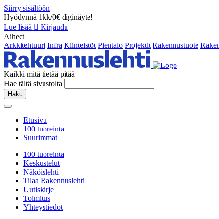
Siirry sisältöön
Hyödynnä 1kk/0€ diginäyte!
Lue lisää
Kirjaudu
Aiheet
Arkkitehtuuri
Infra
Kiinteistöt
Pientalo
Projektit
Rakennustuote
Raken
Kaikki mitä tietää pitää
Hae tältä sivustolta
Haku
Etusivu
100 tuoreinta
Suurimmat
100 tuoreinta
Keskustelut
Näköislehti
Tilaa Rakennuslehti
Uutiskirje
Toimitus
Yhteystiedot