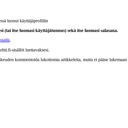
ssä luonut käyttäjäprofiilin
i (tai itse luomasi käyttäjätunnus) sekä itse luomasi salasana.
täällä
.
hti.fi-sisällöt luettavaksesi.
at oikeuden kommentoida lukottomia artikkeleita, mutta et pääse lukemaan l