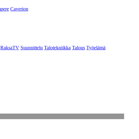
pere
Caverion
RaksaTV
Suunnittelu
Talotekniikka
Talous
Työelämä