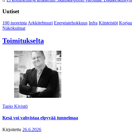
Uutiset
100 tuoreinta
Arkkitehtuuri
Energiatehokkuus
Infra
Kiinteistöt
Korjau
Näkökulmat
Toimitukselta
Tapio Kivistö
Kesä voi vahvistaa elpyvää tunnelmaa
Kirjoitettu
26.6.2026