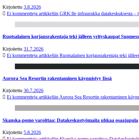
Kirjoitettu
3.8.2026
Ei kommentteja
artikkeliin GRK:lle infraurakka datakeskuksesta – t
Ruotsalainen korjausrakentaja teki jälleen yrityskaupat Suome
Kirjoitettu
31.7.2026
Ei kommentteja
artikkeliin Ruotsalainen korjausrakentaja teki jäl
Aurora Sea Resortin rakentaminen käynnistyy Iissä
Kirjoitettu
30.7.2026
Ei kommentteja
artikkeliin Aurora Sea Resortin rakentaminen käynn
Skanska-pomo varoittaa: Datakeskustyömaita uhkaa osaajapula
Kirjoitettu
5.8.2026
Ei kommentteja
artikkeliin Skanska-pomo varoittaa: Datakeskustyö