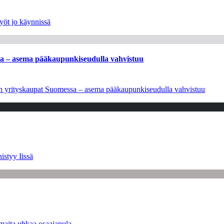
yöt jo käynnissä
ssa – asema pääkaupunkiseudulla vahvistuu
leen yrityskaupat Suomessa – asema pääkaupunkiseudulla vahvistuu
istyy Iissä
maita uhkaa osaajapula