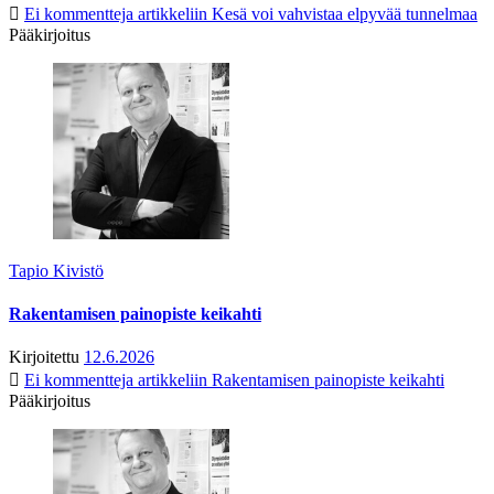
Ei kommentteja
artikkeliin Kesä voi vahvistaa elpyvää tunnelmaa
Pääkirjoitus
Tapio Kivistö
Rakentamisen painopiste keikahti
Kirjoitettu
12.6.2026
Ei kommentteja
artikkeliin Rakentamisen painopiste keikahti
Pääkirjoitus