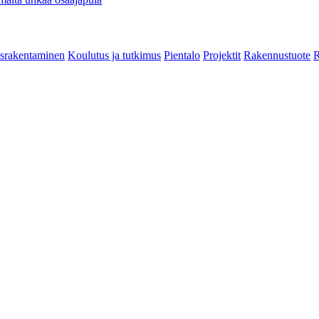
srakentaminen
Koulutus ja tutkimus
Pientalo
Projektit
Rakennustuote
R