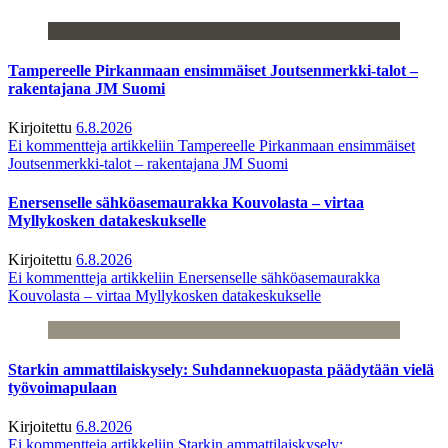
Tampereelle Pirkanmaan ensimmäiset Joutsenmerkki-talot –
rakentajana JM Suomi
Kirjoitettu
6.8.2026
Ei kommentteja
artikkeliin Tampereelle Pirkanmaan ensimmäiset
Joutsenmerkki-talot – rakentajana JM Suomi
Enersenselle sähköasemaurakka Kouvolasta – virtaa
Myllykosken datakeskukselle
Kirjoitettu
6.8.2026
Ei kommentteja
artikkeliin Enersenselle sähköasemaurakka
Kouvolasta – virtaa Myllykosken datakeskukselle
Starkin ammattilaiskysely: Suhdannekuopasta päädytään vielä
työvoimapulaan
Kirjoitettu
6.8.2026
Ei kommentteja
artikkeliin Starkin ammattilaiskysely: