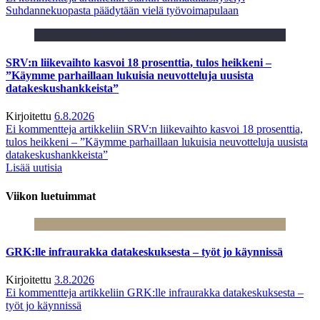
Suhdannekuopasta päädytään vielä työvoimapulaan
SRV:n liikevaihto kasvoi 18 prosenttia, tulos heikkeni –
”Käymme parhaillaan lukuisia neuvotteluja uusista
datakeskushankkeista”
Kirjoitettu
6.8.2026
Ei kommentteja
artikkeliin SRV:n liikevaihto kasvoi 18 prosenttia,
tulos heikkeni – ”Käymme parhaillaan lukuisia neuvotteluja uusista
datakeskushankkeista”
Lisää uutisia
Viikon luetuimmat
GRK:lle infraurakka datakeskuksesta – työt jo käynnissä
Kirjoitettu
3.8.2026
Ei kommentteja
artikkeliin GRK:lle infraurakka datakeskuksesta –
työt jo käynnissä