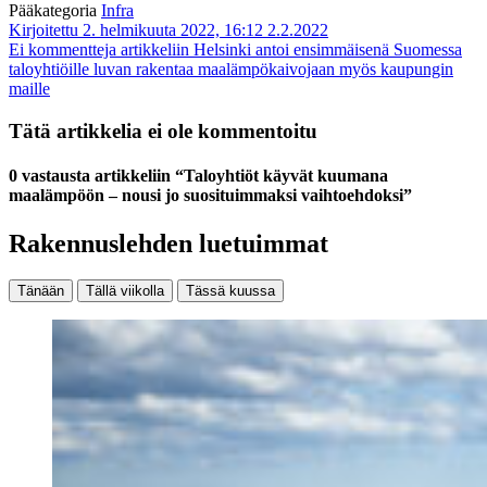
Pääkategoria
Infra
Kirjoitettu 2. helmikuuta 2022, 16:12
2.2.2022
Ei kommentteja
artikkeliin Helsinki antoi ensimmäisenä Suomessa
taloyhtiöille luvan rakentaa maalämpökaivojaan myös kaupungin
maille
Tätä artikkelia ei ole kommentoitu
0 vastausta artikkeliin “Taloyhtiöt käyvät kuumana
maalämpöön – nousi jo suosituimmaksi vaihtoehdoksi”
Rakennuslehden luetuimmat
Tänään
Tällä viikolla
Tässä kuussa