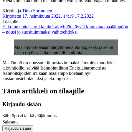
Vielä vuotta aiemmin maalämmön osuus oli vain vajaa kolmannes.
Kirjoittaja
Timo Sormunen
Kirjoitettu 17. helmikuuta 2022, 14:19
17.2.2022
Tilaajille
Ei kommentteja
artikkeliin Taloyhtiöt käyvät kuumana maalämpöön
– nousi jo suosituimmaksi vaihtoehdoksi
Maalämpö koetaan taloyhtiöissä ekologiseksi ja se on
usein myös vastikeneutraali hankinta.
Maalämpö on noussut kiinnostavimmaksi lämmitysmuodoksi
taloyhtiöille, selviää Isännöintiliiton Energiabarometrista.
Isännöitsijöiden mukaan maalämpö koetaan nyt
kustannustehokkaaksi ja ekologiseksi.
Tämä artikkeli on tilaajille
Kirjaudu sisään
Sähköposti tai käyttäjätunnus
Salasana
Kirjaudu sisään