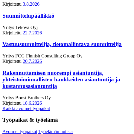
Kirjoitettu
3.8.2026
Suunnittelupäällikkö
Yritys
Tekova Oyj
Kirjoitettu
22.7.2026
Vastuusuunnittelija, tietomallintava suunnittelija
Yritys
FCG Finnish Consulting Group Oy
Kirjoitettu
20.7.2026
Rakennuttamisen nuorempi asiantuntija,
yhteistoiminnallisten hankkeiden asiantuntija ja
kustannusasiantuntija
Yritys
Boost Brothers Oy
Kirjoitettu
18.6.2026
Kaikki avoimet työpaikat
Työpaikat & työelämä
Avoimet työpaikat
Työelämän uutisia