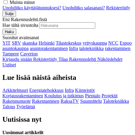
Muista minut
Unohditko käyttäjätunnuksesi?
Unohditko salasanasi?
Rekisteröidy
Sulje
Etsi Rakennuslehti.fistä
Hae tältä sivustolta
Haku
Suositut avainsanat
YIT
SRV
skanska
Helsinki
Tilastokeskus
yrityskauppa
NCC
Espoo
asuntokauppa
asuntorakentaminen
Infra
talotekniikka
rakentaminen
Tampere
Caverion
Kirjaudu sisään
Rekisteröidy
Tilaa Rakennuslehti
Näköislehdet
Uutiset
Lue lisää näistä aiheista
Arkkitehtuuri
Energiatehokkuus
Infra
Kiinteistöt
Korjausrakentaminen
Koulutus ja tutkimus
Pientalo
Projektit
Rakennustuote
Rakentaminen
RaksaTV
Suunnittelu
Talotekniikka
Talous
Työelämä
Uutisissa nyt
Uusimmat artikkelit