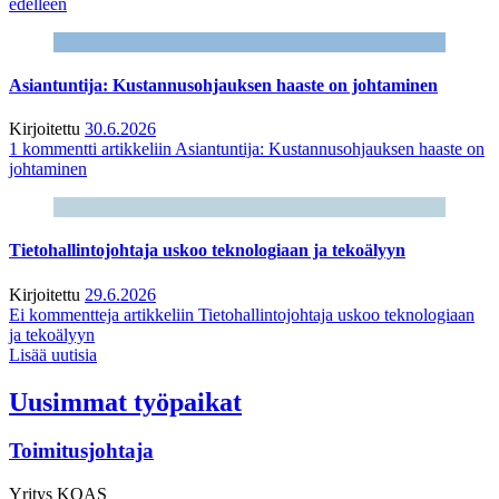
edelleen
Asiantuntija: Kustannusohjauksen haaste on johtaminen
Kirjoitettu
30.6.2026
1 kommentti
artikkeliin Asiantuntija: Kustannusohjauksen haaste on
johtaminen
Tietohallintojohtaja uskoo teknologiaan ja tekoälyyn
Kirjoitettu
29.6.2026
Ei kommentteja
artikkeliin Tietohallintojohtaja uskoo teknologiaan
ja tekoälyyn
Lisää uutisia
Uusimmat työpaikat
Toimitusjohtaja
Yritys
KOAS