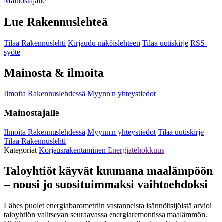
Mainostajalle
Lue Rakennuslehteä
Tilaa Rakennuslehti
Kirjaudu näköislehteen
Tilaa uutiskirje
RSS-
syöte
Mainosta & ilmoita
Ilmoita Rakennuslehdessä
Myynnin yhteystiedot
Mainostajalle
Ilmoita Rakennuslehdessä
Myynnin yhteystiedot
Tilaa uutiskirje
Tilaa Rakennuslehti
Kategoriat
Korjausrakentaminen
Energiatehokkuus
Taloyhtiöt käyvät kuumana maalämpöön
– nousi jo suosituimmaksi vaihtoehdoksi
Lähes puolet energiabarometriin vastanneista isännöitsijöistä arvioi
taloyhtiön valitsevan seuraavassa energiaremontissa maalämmön.