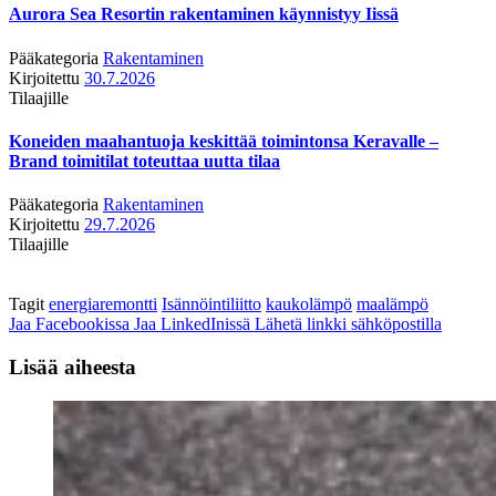
Aurora Sea Resortin rakentaminen käynnistyy Iissä
Pääkategoria
Rakentaminen
Kirjoitettu
30.7.2026
Tilaajille
Koneiden maahantuoja keskittää toimintonsa Keravalle –
Brand toimitilat toteuttaa uutta tilaa
Pääkategoria
Rakentaminen
Kirjoitettu
29.7.2026
Tilaajille
Tagit
energiaremontti
Isännöintiliitto
kaukolämpö
maalämpö
Jaa Facebookissa
Jaa LinkedInissä
Lähetä linkki sähköpostilla
Lisää aiheesta