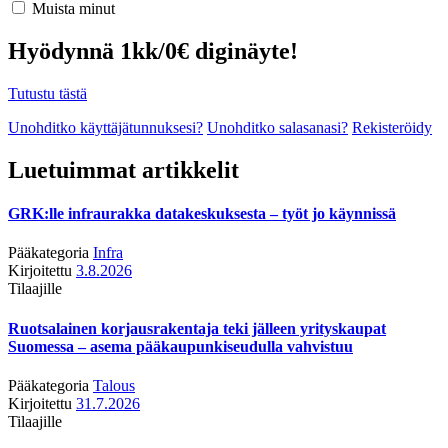
Muista minut
Hyödynnä 1kk/0€ diginäyte!
Tutustu tästä
Unohditko käyttäjätunnuksesi?
Unohditko salasanasi?
Rekisteröidy
Luetuimmat artikkelit
GRK:lle infraurakka datakeskuksesta – työt jo käynnissä
Pääkategoria
Infra
Kirjoitettu
3.8.2026
Tilaajille
Ruotsalainen korjausrakentaja teki jälleen yrityskaupat
Suomessa – asema pääkaupunkiseudulla vahvistuu
Pääkategoria
Talous
Kirjoitettu
31.7.2026
Tilaajille