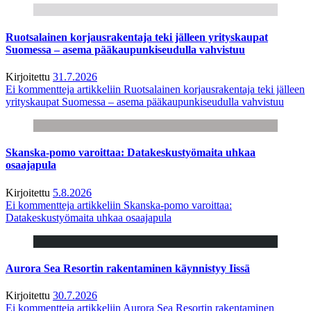
Ruotsalainen korjausrakentaja teki jälleen yrityskaupat
Suomessa – asema pääkaupunkiseudulla vahvistuu
Kirjoitettu
31.7.2026
Ei kommentteja
artikkeliin Ruotsalainen korjausrakentaja teki jälleen
yrityskaupat Suomessa – asema pääkaupunkiseudulla vahvistuu
Skanska-pomo varoittaa: Datakeskustyömaita uhkaa
osaajapula
Kirjoitettu
5.8.2026
Ei kommentteja
artikkeliin Skanska-pomo varoittaa:
Datakeskustyömaita uhkaa osaajapula
Aurora Sea Resortin rakentaminen käynnistyy Iissä
Kirjoitettu
30.7.2026
Ei kommentteja
artikkeliin Aurora Sea Resortin rakentaminen