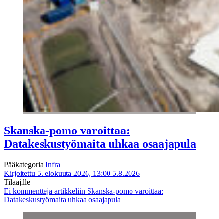
Skanska-pomo varoittaa:
Datakeskustyömaita uhkaa osaajapula
Pääkategoria
Infra
Kirjoitettu 5. elokuuta 2026, 13:00
5.8.2026
Tilaajille
Ei kommentteja
artikkeliin Skanska-pomo varoittaa:
Datakeskustyömaita uhkaa osaajapula