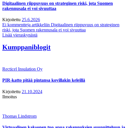
Digitaalinen riippuvuus on strateginen riski, jota Suomen
rakennusala ei voi sivuuttaa
Kirjoitettu
25.6.2026
Ei kommentteja
artikkeliin Digitaalinen riippuvuus on strateginen
riski, jota Suomen rakennusala ei voi sivuuttaa
Lisää vieraskynästä
Kumppaniblogit
Recticel Insulation Oy
PIR-katto pitää pintansa kovillakin keleillä
Kirjoitettu
21.10.2024
Ilmoitus
Thomas Lindstrom
Virtuaalinen kaksonen tuo apua rakennuksien suunnitteluun ja