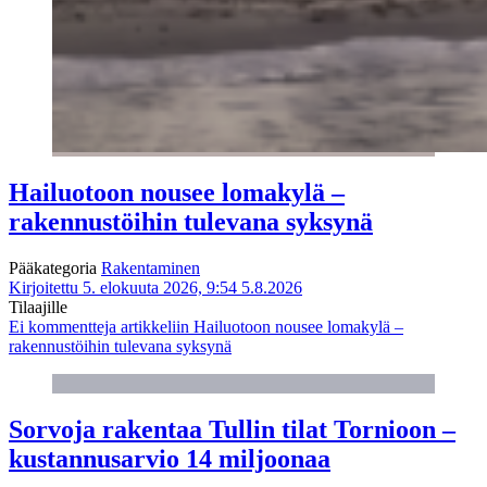
Hailuotoon nousee lomakylä –
rakennustöihin tulevana syksynä
Pääkategoria
Rakentaminen
Kirjoitettu 5. elokuuta 2026, 9:54
5.8.2026
Tilaajille
Ei kommentteja
artikkeliin Hailuotoon nousee lomakylä –
rakennustöihin tulevana syksynä
Sorvoja rakentaa Tullin tilat Tornioon –
kustannusarvio 14 miljoonaa