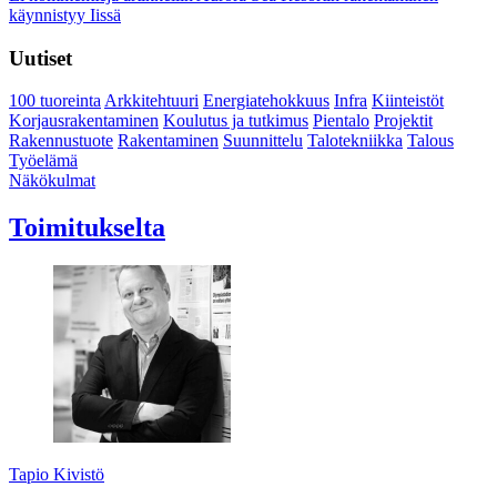
käynnistyy Iissä
Uutiset
100 tuoreinta
Arkkitehtuuri
Energiatehokkuus
Infra
Kiinteistöt
Korjausrakentaminen
Koulutus ja tutkimus
Pientalo
Projektit
Rakennustuote
Rakentaminen
Suunnittelu
Talotekniikka
Talous
Työelämä
Näkökulmat
Toimitukselta
Tapio Kivistö