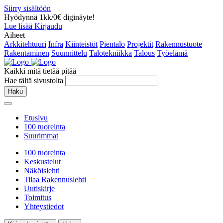
Siirry sisältöön
Hyödynnä 1kk/0€ diginäyte!
Lue lisää
Kirjaudu
Aiheet
Arkkitehtuuri
Infra
Kiinteistöt
Pientalo
Projektit
Rakennustuote
Rakentaminen
Suunnittelu
Talotekniikka
Talous
Työelämä
Kaikki mitä tietää pitää
Hae tältä sivustolta
Haku
Etusivu
100 tuoreinta
Suurimmat
100 tuoreinta
Keskustelut
Näköislehti
Tilaa Rakennuslehti
Uutiskirje
Toimitus
Yhteystiedot