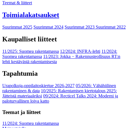
Teemat & liitteet
Toimialakatsaukset
Suurimmat 2025
Suurimmat 2024
Suurimmat 2023
Suurimmat 2022
Kaupalliset liitteet
11/2025: Suomea rakentamassa
12/2024: INFRA-lehti
11/2024:
Suomea rakentamassa
11/2023: Jokka − Rakennusteollisuus RT:n
lehti kestävästä rakentamisesta
Tapahtumia
Urapolkuja-oppilaitoskiertue 2026-2027
05/2026: Vähähiilinen
rakentaminen & data
10/2025: Rakentamisen kiertotalous 2025:
Jätteistä materiaaleiksi
09/2024: Recticel Talks 2024: Moderni ja
paloturvallinen loiva katto
Teemat ja liitteet
11/2024: Suomea rakentamassa