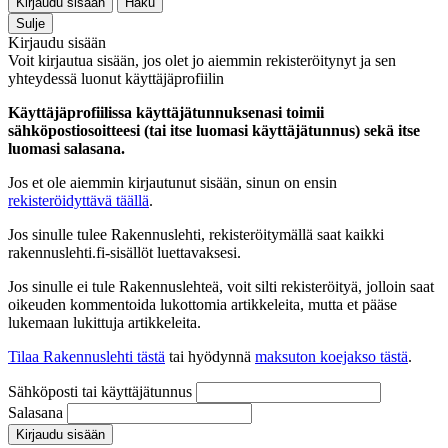
Kirjaudu sisään
Haku
Sulje
Kirjaudu sisään
Voit kirjautua sisään, jos olet jo aiemmin rekisteröitynyt ja sen
yhteydessä luonut käyttäjäprofiilin
Käyttäjäprofiilissa käyttäjätunnuksenasi toimii
sähköpostiosoitteesi (tai itse luomasi käyttäjätunnus) sekä itse
luomasi salasana.
Jos et ole aiemmin kirjautunut sisään, sinun on ensin
rekisteröidyttävä täällä
.
Jos sinulle tulee Rakennuslehti, rekisteröitymällä saat kaikki
rakennuslehti.fi-sisällöt luettavaksesi.
Jos sinulle ei tule Rakennuslehteä, voit silti rekisteröityä, jolloin saat
oikeuden kommentoida lukottomia artikkeleita, mutta et pääse
lukemaan lukittuja artikkeleita.
Tilaa Rakennuslehti tästä
tai hyödynnä
maksuton koejakso tästä
.
Sähköposti tai käyttäjätunnus
Salasana
Kirjaudu sisään