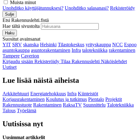
Muista minut
Unohditko käyttäjätunnuksesi?
Unohditko salasanasi?
Rekisteröidy
Sulje
Etsi Rakennuslehti.fistä
Hae tältä sivustolta
Haku
Suositut avainsanat
YIT
SRV
skanska
Helsinki
Tilastokeskus
yrityskauppa
NCC
Espoo
asuntokauppa
asuntorakentaminen
Infra
talotekniikka
rakentaminen
Tampere
Caverion
Kirjaudu sisään
Rekisteröidy
Tilaa Rakennuslehti
Näköislehdet
Uutiset
Lue lisää näistä aiheista
Arkkitehtuuri
Energiatehokkuus
Infra
Kiinteistöt
Korjausrakentaminen
Koulutus ja tutkimus
Pientalo
Projektit
Rakennustuote
Rakentaminen
RaksaTV
Suunnittelu
Talotekniikka
Talous
Työelämä
Uutisissa nyt
Uusimmat artikkelit