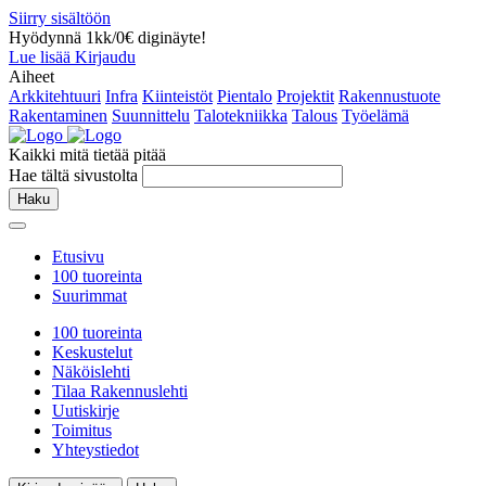
Siirry sisältöön
Hyödynnä 1kk/0€ diginäyte!
Lue lisää
Kirjaudu
Aiheet
Arkkitehtuuri
Infra
Kiinteistöt
Pientalo
Projektit
Rakennustuote
Rakentaminen
Suunnittelu
Talotekniikka
Talous
Työelämä
Kaikki mitä tietää pitää
Hae tältä sivustolta
Haku
Etusivu
100 tuoreinta
Suurimmat
100 tuoreinta
Keskustelut
Näköislehti
Tilaa Rakennuslehti
Uutiskirje
Toimitus
Yhteystiedot