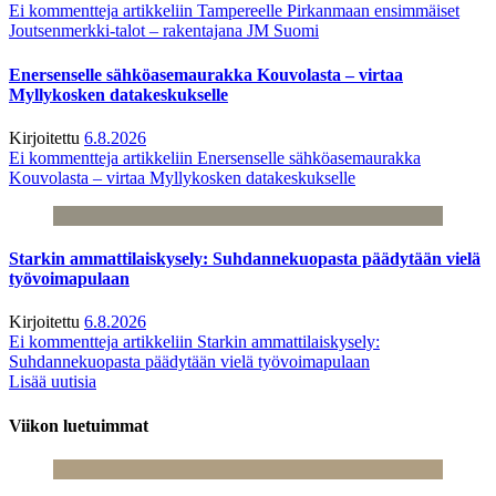
Ei kommentteja
artikkeliin Tampereelle Pirkanmaan ensimmäiset
Joutsenmerkki-talot – rakentajana JM Suomi
Enersenselle sähköasemaurakka Kouvolasta – virtaa
Myllykosken datakeskukselle
Kirjoitettu
6.8.2026
Ei kommentteja
artikkeliin Enersenselle sähköasemaurakka
Kouvolasta – virtaa Myllykosken datakeskukselle
Starkin ammattilaiskysely: Suhdannekuopasta päädytään vielä
työvoimapulaan
Kirjoitettu
6.8.2026
Ei kommentteja
artikkeliin Starkin ammattilaiskysely:
Suhdannekuopasta päädytään vielä työvoimapulaan
Lisää uutisia
Viikon luetuimmat