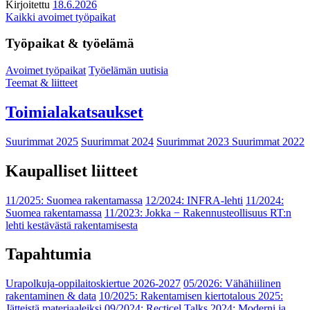
Kirjoitettu
18.6.2026
Kaikki avoimet työpaikat
Työpaikat & työelämä
Avoimet työpaikat
Työelämän uutisia
Teemat & liitteet
Toimialakatsaukset
Suurimmat 2025
Suurimmat 2024
Suurimmat 2023
Suurimmat 2022
Kaupalliset liitteet
11/2025: Suomea rakentamassa
12/2024: INFRA-lehti
11/2024:
Suomea rakentamassa
11/2023: Jokka − Rakennusteollisuus RT:n
lehti kestävästä rakentamisesta
Tapahtumia
Urapolkuja-oppilaitoskiertue 2026-2027
05/2026: Vähähiilinen
rakentaminen & data
10/2025: Rakentamisen kiertotalous 2025:
Jätteistä materiaaleiksi
09/2024: Recticel Talks 2024: Moderni ja