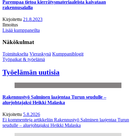
Parempaa tietoa kierrätysmateriaaleista kaivataan
rakennusalalla
Kirjoitettu
21.8.2023
Ilmoitus
Lisää kumppaneilta
Näkökulmat
Toimitukselta
Vieraskynä
Kumppaniblogit
Työpaikat & työelämä
Työelämän uutisia
Rakennustyö Salminen laajentaa Turun seudulle –
aluejohtajaksi Heikki Malaska
Kirjoitettu
5.8.2026
Ei kommentteja
artikkeliin Rakennustyö Salminen laajentaa Turun
seudulle – aluejohtajaksi Heikki Malaska