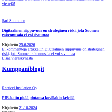
viestejä!
Sari Suominen
Digitaalinen riippuvuus on strateginen riski, jota Suomen
rakennusala ei voi sivuuttaa
Kirjoitettu
25.6.2026
Ei kommentteja
artikkeliin Digitaalinen riippuvuus on strateginen
riski, jota Suomen rakennusala ei voi sivuuttaa
Lisää vieraskynästä
Kumppaniblogit
Recticel Insulation Oy
PIR-katto pitää pintansa kovillakin keleillä
Kirjoitettu
21.10.2024