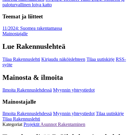
paloturvallinen loiva katto
Teemat ja liitteet
11/2024: Suomea rakentamassa
Mainostajalle
Lue Rakennuslehteä
Tilaa Rakennuslehti
Kirjaudu näköislehteen
Tilaa uutiskirje
RSS-
syöte
Mainosta & ilmoita
Ilmoita Rakennuslehdessä
Myynnin yhteystiedot
Mainostajalle
Ilmoita Rakennuslehdessä
Myynnin yhteystiedot
Tilaa uutiskirje
Tilaa Rakennuslehti
Kategoriat
Projektit
Asunnot
Rakentaminen