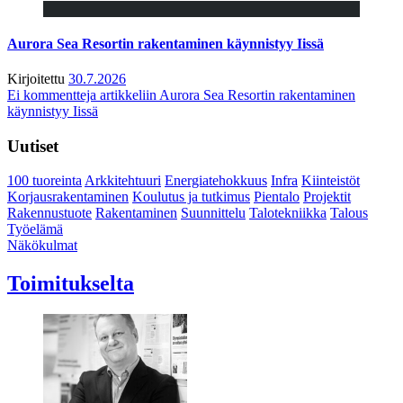
Aurora Sea Resortin rakentaminen käynnistyy Iissä
Kirjoitettu
30.7.2026
Ei kommentteja
artikkeliin Aurora Sea Resortin rakentaminen
käynnistyy Iissä
Uutiset
100 tuoreinta
Arkkitehtuuri
Energiatehokkuus
Infra
Kiinteistöt
Korjausrakentaminen
Koulutus ja tutkimus
Pientalo
Projektit
Rakennustuote
Rakentaminen
Suunnittelu
Talotekniikka
Talous
Työelämä
Näkökulmat
Toimitukselta