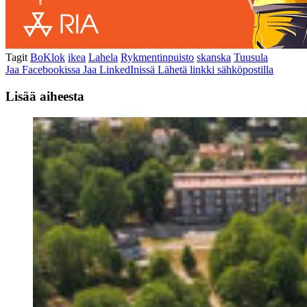
Tagit
BoKlok
ikea
Lahela
Rykmentinpuisto
skanska
Tuusula
Jaa Facebookissa
Jaa LinkedInissä
Lähetä linkki sähköpostilla
Lisää aiheesta