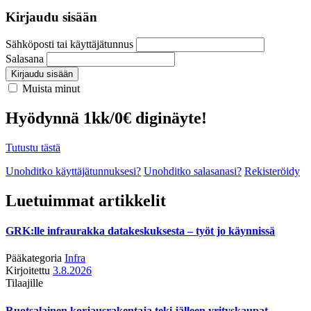
Kirjaudu sisään
Sähköposti tai käyttäjätunnus
Salasana
Kirjaudu sisään
Muista minut
Hyödynnä 1kk/0€ diginäyte!
Tutustu tästä
Unohditko käyttäjätunnuksesi?
Unohditko salasanasi?
Rekisteröidy
Luetuimmat artikkelit
GRK:lle infraurakka datakeskuksesta – työt jo käynnissä
Pääkategoria
Infra
Kirjoitettu
3.8.2026
Tilaajille
Ruotsalainen korjausrakentaja teki jälleen yrityskaupat