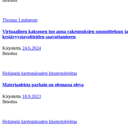
Ilmoitus
Thomas Lindstrom
Virtuaalinen kaksonen tuo apua rakennuksien suunnitteluun ja
kestävyystavoitteiden saavuttamiseen
Kirjoitettu
24.6.2024
Ilmoitus
Helsingin kiertotalouden klusteriohjelma
Materiaaleista parhain on olemassa oleva
Kirjoitettu
18.9.2023
Ilmoitus
Helsingin kiertotalouden klusteriohjelma