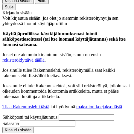
Kirjaudu sisään
Haku
Sulje
Kirjaudu sisään
Voit kirjautua sisään, jos olet jo aiemmin rekisteröitynyt ja sen
yhteydessä luonut käyttäjäprofiilin
Käyttäjäprofiilissa käyttäjätunnuksenasi toimii
sähköpostiosoitteesi (tai itse luomasi käyttäjätunnus) sekä itse
luomasi salasana.
Jos et ole aiemmin kirjautunut sisään, sinun on ensin
rekisteröidyttävä täällä
.
Jos sinulle tulee Rakennuslehti, rekisteröitymällä saat kaikki
rakennuslehti.fi-sisällöt luettavaksesi.
Jos sinulle ei tule Rakennuslehteä, voit silti rekisteröityä, jolloin saat
oikeuden kommentoida lukottomia artikkeleita, mutta et pääse
lukemaan lukittuja artikkeleita.
Tilaa Rakennuslehti tästä
tai hyödynnä
maksuton koejakso tästä
.
Sähköposti tai käyttäjätunnus
Salasana
Kirjaudu sisään