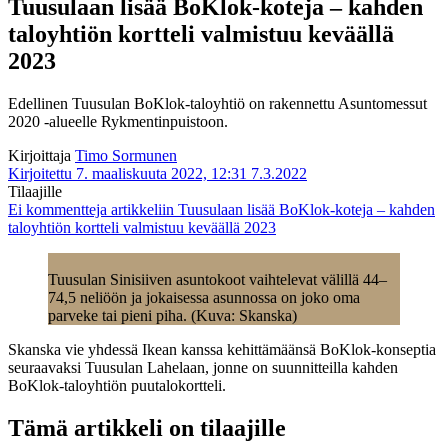
Tuusulaan lisää BoKlok-koteja – kahden
taloyhtiön kortteli valmistuu keväällä
2023
Edellinen Tuusulan BoKlok-taloyhtiö on rakennettu Asuntomessut
2020 -alueelle Rykmentinpuistoon.
Kirjoittaja
Timo Sormunen
Kirjoitettu 7. maaliskuuta 2022, 12:31
7.3.2022
Tilaajille
Ei kommentteja
artikkeliin Tuusulaan lisää BoKlok-koteja – kahden
taloyhtiön kortteli valmistuu keväällä 2023
Tuusulan Sinisiiven asuntokoot vaihtelevat välillä 44–
74,5 neliöön ja jokaisessa asunnossa on joko oma
parveke tai pieni piha. (Kuva: Skanska)
Skanska vie yhdessä Ikean kanssa kehittämäänsä BoKlok-konseptia
seuraavaksi Tuusulan Lahelaan, jonne on suunnitteilla kahden
BoKlok-taloyhtiön puutalokortteli.
Tämä artikkeli on tilaajille