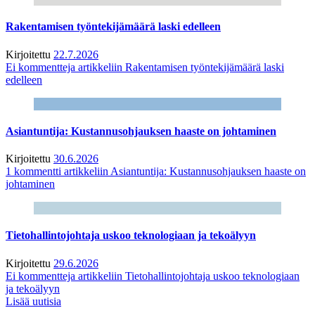
Rakentamisen työntekijämäärä laski edelleen
Kirjoitettu
22.7.2026
Ei kommentteja
artikkeliin Rakentamisen työntekijämäärä laski
edelleen
Asiantuntija: Kustannusohjauksen haaste on johtaminen
Kirjoitettu
30.6.2026
1 kommentti
artikkeliin Asiantuntija: Kustannusohjauksen haaste on
johtaminen
Tietohallintojohtaja uskoo teknologiaan ja tekoälyyn
Kirjoitettu
29.6.2026
Ei kommentteja
artikkeliin Tietohallintojohtaja uskoo teknologiaan
ja tekoälyyn
Lisää uutisia