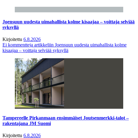
Joensuun uudesta uimahallista kolme kisaajaa – voittaja selviää
syksyllä
Kirjoitettu
6.8.2026
Ei kommentteja
artikkeliin Joensuun uudesta uimahallista kolme
kisaajaa – voittaja selviää syksyllä
Tampereelle Pirkanmaan ensimmäiset Joutsenmerkki-talot –
rakentajana JM Suomi
Kirjoitettu
6.8.2026