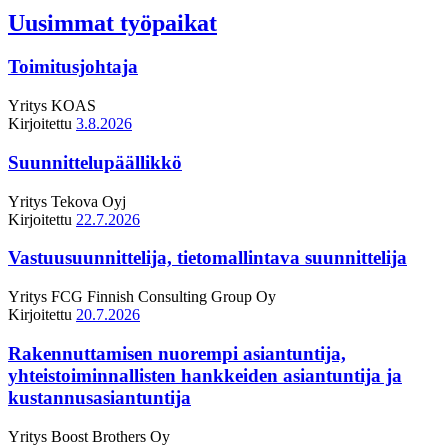
Uusimmat työpaikat
Toimitusjohtaja
Yritys
KOAS
Kirjoitettu
3.8.2026
Suunnittelupäällikkö
Yritys
Tekova Oyj
Kirjoitettu
22.7.2026
Vastuusuunnittelija, tietomallintava suunnittelija
Yritys
FCG Finnish Consulting Group Oy
Kirjoitettu
20.7.2026
Rakennuttamisen nuorempi asiantuntija,
yhteistoiminnallisten hankkeiden asiantuntija ja
kustannusasiantuntija
Yritys
Boost Brothers Oy