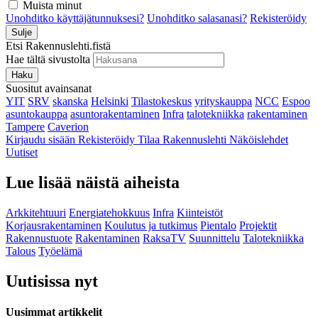
Muista minut
Unohditko käyttäjätunnuksesi?
Unohditko salasanasi?
Rekisteröidy
Sulje
Etsi Rakennuslehti.fistä
Hae tältä sivustolta
Haku
Suositut avainsanat
YIT
SRV
skanska
Helsinki
Tilastokeskus
yrityskauppa
NCC
Espoo
asuntokauppa
asuntorakentaminen
Infra
talotekniikka
rakentaminen
Tampere
Caverion
Kirjaudu sisään
Rekisteröidy
Tilaa Rakennuslehti
Näköislehdet
Uutiset
Lue lisää näistä aiheista
Arkkitehtuuri
Energiatehokkuus
Infra
Kiinteistöt
Korjausrakentaminen
Koulutus ja tutkimus
Pientalo
Projektit
Rakennustuote
Rakentaminen
RaksaTV
Suunnittelu
Talotekniikka
Talous
Työelämä
Uutisissa nyt
Uusimmat artikkelit