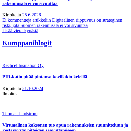
rakennusala ei voi sivuuttaa
Kirjoitettu
25.6.2026
Ei kommentteja
artikkeliin Digitaalinen riippuvuus on strateginen
riski, jota Suomen rakennusala ei voi sivuuttaa
Lisää vieraskynästä
Kumppaniblogit
Recticel Insulation Oy
PIR-katto pitää pintansa kovillakin keleillä
Kirjoitettu
21.10.2024
Ilmoitus
Thomas Lindstrom
Virtuaalinen kaksonen tuo apua rakennuksien suunnitteluun ja
kestävyystavoitteiden saavuttamiseen