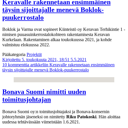
Keravalle rakennetaan ensimmäinen
täysin sijoittajalle menevä Boklok-
puukerrostalo
Boklok ja Varma ovat sopineet Kiinteistö oy Keravan Terhikintie 1 -
nimisen puuasuinkerrostalokohteen rakentamisesta Keravan
Kurkelaan. Rakentaminen alkaa toukokuussa 2021, ja kohde
valmistuu elokuussa 2022.
Pääkategoria
Projektit
Kirjoitettu 5. toukokuuta 2021, 18:51
5.5.2021
10 kommenttia
artikkeliin Keravalle rakennetaan ensimmäinen
täysin sijoittajalle menevä Boklok-puukerrostalo
Bonava Suomi nimitti uuden
toimitusjohtajan
Bonava Suomi oy:n toimitusjohtajaksi ja Bonava-konsernin
johtoryhmän jäseneksi on nimitetty
Riku Patokoski
. Hän aloittaa
uudessa tehtävässään viimeistään 1.6.2021.