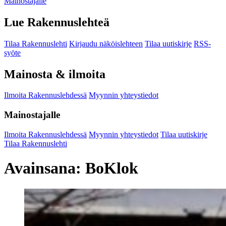
Mainostajalle
Lue Rakennuslehteä
Tilaa Rakennuslehti
Kirjaudu näköislehteen
Tilaa uutiskirje
RSS-
syöte
Mainosta & ilmoita
Ilmoita Rakennuslehdessä
Myynnin yhteystiedot
Mainostajalle
Ilmoita Rakennuslehdessä
Myynnin yhteystiedot
Tilaa uutiskirje
Tilaa Rakennuslehti
Avainsana:
BoKlok