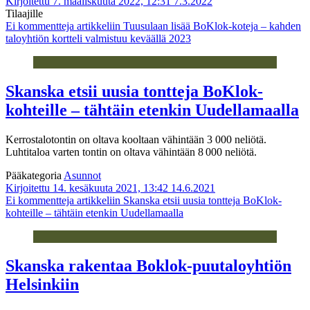
Kirjoitettu 7. maaliskuuta 2022, 12:31
7.3.2022
Tilaajille
Ei kommentteja
artikkeliin Tuusulaan lisää BoKlok-koteja – kahden
taloyhtiön kortteli valmistuu keväällä 2023
Skanska etsii uusia tontteja BoKlok-
kohteille – tähtäin etenkin Uudellamaalla
Kerrostalotontin on oltava kooltaan vähintään 3 000 neliötä.
Luhtitaloa varten tontin on oltava vähintään 8 000 neliötä.
Pääkategoria
Asunnot
Kirjoitettu 14. kesäkuuta 2021, 13:42
14.6.2021
Ei kommentteja
artikkeliin Skanska etsii uusia tontteja BoKlok-
kohteille – tähtäin etenkin Uudellamaalla
Skanska rakentaa Boklok-puutaloyhtiön
Helsinkiin