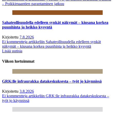
– Poikkimaantien parantaminen jatkuu
Sahateollisuudella edelleen synkät näkymät – kiusana korkea
puunhinta ja heikko kysyntä
Kirjoitettu
7.8.2026
Ei kommentteja
artikkeliin Sahateollisuudella edelleen synkät
näkymät – kiusana korkea puunhinta ja heikko kysyntä
Lisää uutisia
Viikon luetuimmat
GRK:lle infraurakka datakeskuksesta – työt jo käynnissä
Kirjoitettu
3.8.2026
Ei kommentteja
artikkeliin GRK:lle infraurakka datakeskuksesta –
työt jo käynnissä