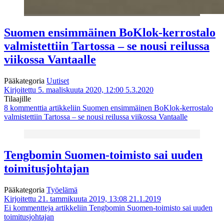
Suomen ensimmäinen BoKlok-kerrostalo
valmistettiin Tartossa – se nousi reilussa
viikossa Vantaalle
Pääkategoria
Uutiset
Kirjoitettu 5. maaliskuuta 2020, 12:00
5.3.2020
Tilaajille
8 kommenttia
artikkeliin Suomen ensimmäinen BoKlok-kerrostalo
valmistettiin Tartossa – se nousi reilussa viikossa Vantaalle
Tengbomin Suomen-toimisto sai uuden
toimitusjohtajan
Pääkategoria
Työelämä
Kirjoitettu 21. tammikuuta 2019, 13:08
21.1.2019
Ei kommentteja
artikkeliin Tengbomin Suomen-toimisto sai uuden
toimitusjohtajan