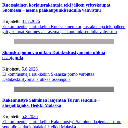
Ruotsalainen korjausrakentaja teki jälleen yrityskaupat
Suomessa – asema pääkaupunkiseudulla vahvistuu
Kirjoitettu
31.7.2026
Ei kommentteja
artikkeliin Ruotsalainen korjausrakentaja teki jälleen
yrityskaupat Suomessa – asema pääkaupunkiseudulla vahvistuu
Skanska-pomo varoittaa: Datakeskustyömaita uhkaa
osaajapula
Kirjoitettu
5.8.2026
Ei kommentteja
artikkeliin Skanska-pomo varoittaa:
Datakeskustyömaita uhkaa osaajapula
Rakennustyö Salminen laajentaa Turun seudulle –
aluejohtajaksi Heikki Malaska
Kirjoitettu
5.8.2026
Ei kommentteja
artikkeliin Rakennustyö Salminen laajentaa Turun
seudulle – aluejohtajaksi Heikki Malaska