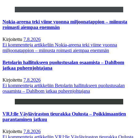
Nokia-areena teki viime vuonna miljoonatappion – miinusta
roimasti aiempaa enemmän
Kirjoitettu
7.8.2026
Ei kommentteja
artikkeliin Nokia-areena teki viime vuonna
miljoonatappion – miinusta roimasti aiempaa enemmän
Betolarin hallitukseen puolustusalan osaamista – Dahlbom
jatkaa puheenjohtajana
Kirjoitettu
7.8.2026
Ei kommentteja
artikkeliin Betolarin hallitukseen puolustusalan
osaamista – Dahlbom jatkaa puheenjohtajana
VRJ:lle Väyläviraston tieurakka Oulusta – Poikkimaantien
parantaminen jatkuu
Kirjoitettu
7.8.2026
Ei kommentteja
artikkeliin VRJ:lle Väyläviraston tieurakka Oulusta