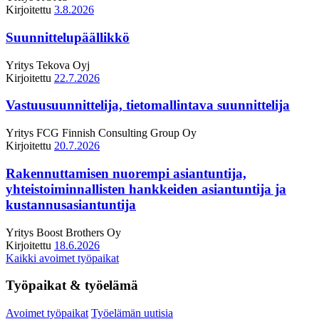
Kirjoitettu
3.8.2026
Suunnittelupäällikkö
Yritys
Tekova Oyj
Kirjoitettu
22.7.2026
Vastuusuunnittelija, tietomallintava suunnittelija
Yritys
FCG Finnish Consulting Group Oy
Kirjoitettu
20.7.2026
Rakennuttamisen nuorempi asiantuntija,
yhteistoiminnallisten hankkeiden asiantuntija ja
kustannusasiantuntija
Yritys
Boost Brothers Oy
Kirjoitettu
18.6.2026
Kaikki avoimet työpaikat
Työpaikat & työelämä
Avoimet työpaikat
Työelämän uutisia