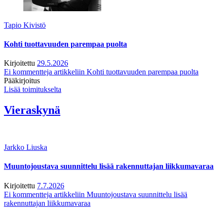
Tapio Kivistö
Kohti tuottavuuden parempaa puolta
Kirjoitettu
29.5.2026
Ei kommentteja
artikkeliin Kohti tuottavuuden parempaa puolta
Pääkirjoitus
Lisää toimitukselta
Vieraskynä
Jarkko Liuska
Muuntojoustava suunnittelu lisää rakennuttajan liikkumavaraa
Kirjoitettu
7.7.2026
Ei kommentteja
artikkeliin Muuntojoustava suunnittelu lisää
rakennuttajan liikkumavaraa