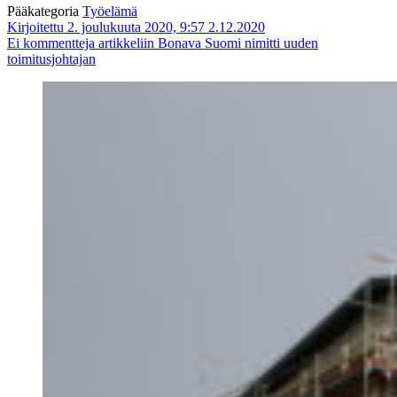
Pääkategoria
Työelämä
Kirjoitettu 2. joulukuuta 2020, 9:57
2.12.2020
Ei kommentteja
artikkeliin Bonava Suomi nimitti uuden
toimitusjohtajan