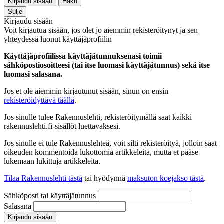
Kirjaudu sisään
Haku
Sulje
Kirjaudu sisään
Voit kirjautua sisään, jos olet jo aiemmin rekisteröitynyt ja sen
yhteydessä luonut käyttäjäprofiilin
Käyttäjäprofiilissa käyttäjätunnuksenasi toimii
sähköpostiosoitteesi (tai itse luomasi käyttäjätunnus) sekä itse
luomasi salasana.
Jos et ole aiemmin kirjautunut sisään, sinun on ensin
rekisteröidyttävä täällä
.
Jos sinulle tulee Rakennuslehti, rekisteröitymällä saat kaikki
rakennuslehti.fi-sisällöt luettavaksesi.
Jos sinulle ei tule Rakennuslehteä, voit silti rekisteröityä, jolloin saat
oikeuden kommentoida lukottomia artikkeleita, mutta et pääse
lukemaan lukittuja artikkeleita.
Tilaa Rakennuslehti tästä
tai hyödynnä
maksuton koejakso tästä
.
Sähköposti tai käyttäjätunnus
Salasana
Kirjaudu sisään