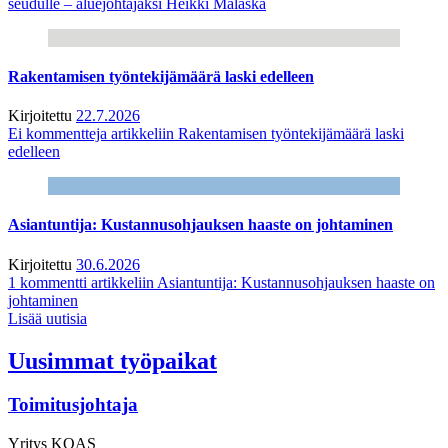
seudulle – aluejohtajaksi Heikki Malaska
Rakentamisen työntekijämäärä laski edelleen
Kirjoitettu
22.7.2026
Ei kommentteja
artikkeliin Rakentamisen työntekijämäärä laski
edelleen
Asiantuntija: Kustannusohjauksen haaste on johtaminen
Kirjoitettu
30.6.2026
1 kommentti
artikkeliin Asiantuntija: Kustannusohjauksen haaste on
johtaminen
Lisää uutisia
Uusimmat työpaikat
Toimitusjohtaja
Yritys
KOAS