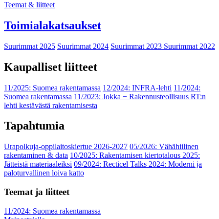
Teemat & liitteet
Toimialakatsaukset
Suurimmat 2025
Suurimmat 2024
Suurimmat 2023
Suurimmat 2022
Kaupalliset liitteet
11/2025: Suomea rakentamassa
12/2024: INFRA-lehti
11/2024:
Suomea rakentamassa
11/2023: Jokka − Rakennusteollisuus RT:n
lehti kestävästä rakentamisesta
Tapahtumia
Urapolkuja-oppilaitoskiertue 2026-2027
05/2026: Vähähiilinen
rakentaminen & data
10/2025: Rakentamisen kiertotalous 2025:
Jätteistä materiaaleiksi
09/2024: Recticel Talks 2024: Moderni ja
paloturvallinen loiva katto
Teemat ja liitteet
11/2024: Suomea rakentamassa