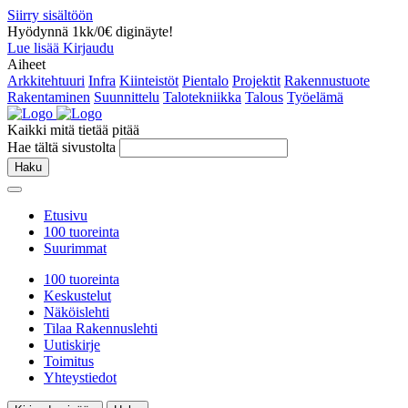
Siirry sisältöön
Hyödynnä 1kk/0€ diginäyte!
Lue lisää
Kirjaudu
Aiheet
Arkkitehtuuri
Infra
Kiinteistöt
Pientalo
Projektit
Rakennustuote
Rakentaminen
Suunnittelu
Talotekniikka
Talous
Työelämä
Kaikki mitä tietää pitää
Hae tältä sivustolta
Haku
Etusivu
100 tuoreinta
Suurimmat
100 tuoreinta
Keskustelut
Näköislehti
Tilaa Rakennuslehti
Uutiskirje
Toimitus
Yhteystiedot