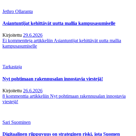
Jethro Ollaranta
Asiantuntijat kehittävät uutta mallia kampusasumiselle
Kirjoitettu
29.6.2026
Ei kommentteja
artikkeliin Asiantuntijat kehittävät uutta mallia
kampusasumiselle
Tarkastaja
Nyt pohtimaan rakennusalan innostavia viestejä!
Kirjoitettu
26.6.2026
8 kommenttia
artikkeliin Nyt pohtimaan rakennusalan innostavia
viestejä!
Sari Suominen
Digitaalinen riippuvuus on strateginen riski, jota Suomen