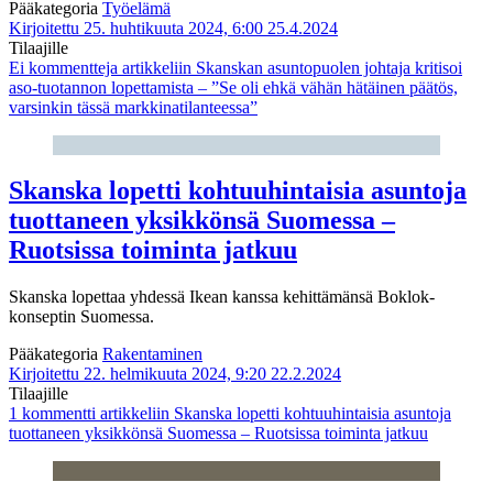
Pääkategoria
Työelämä
Kirjoitettu 25. huhtikuuta 2024, 6:00
25.4.2024
Tilaajille
Ei kommentteja
artikkeliin Skanskan asuntopuolen johtaja kritisoi
aso-tuotannon lopettamista – ”Se oli ehkä vähän hätäinen päätös,
varsinkin tässä markkinatilanteessa”
Skanska lopetti kohtuuhintaisia asuntoja
tuottaneen yksikkönsä Suomessa –
Ruotsissa toiminta jatkuu
Skanska lopettaa yhdessä Ikean kanssa kehittämänsä Boklok-
konseptin Suomessa.
Pääkategoria
Rakentaminen
Kirjoitettu 22. helmikuuta 2024, 9:20
22.2.2024
Tilaajille
1 kommentti
artikkeliin Skanska lopetti kohtuuhintaisia asuntoja
tuottaneen yksikkönsä Suomessa – Ruotsissa toiminta jatkuu