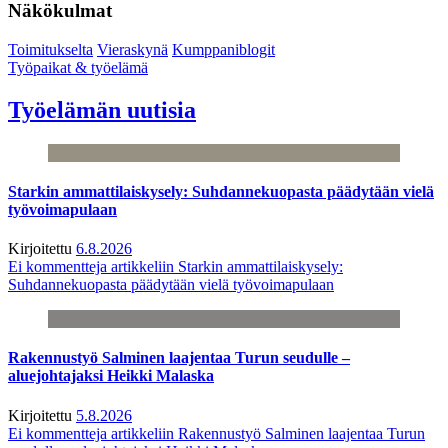
Näkökulmat
Toimitukselta
Vieraskynä
Kumppaniblogit
Työpaikat & työelämä
Työelämän uutisia
Starkin ammattilaiskysely: Suhdannekuopasta päädytään vielä
työvoimapulaan
Kirjoitettu
6.8.2026
Ei kommentteja
artikkeliin Starkin ammattilaiskysely:
Suhdannekuopasta päädytään vielä työvoimapulaan
Rakennustyö Salminen laajentaa Turun seudulle –
aluejohtajaksi Heikki Malaska
Kirjoitettu
5.8.2026
Ei kommentteja
artikkeliin Rakennustyö Salminen laajentaa Turun