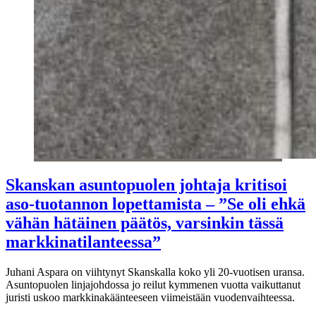
Skanskan asuntopuolen johtaja kritisoi
aso-tuotannon lopettamista – ”Se oli ehkä
vähän hätäinen päätös, varsinkin tässä
markkinatilanteessa”
Juhani Aspara on viihtynyt Skanskalla koko yli 20-vuotisen uransa.
Asuntopuolen linjajohdossa jo reilut kymmenen vuotta vaikuttanut
juristi uskoo markkinakäänteeseen viimeistään vuodenvaihteessa.