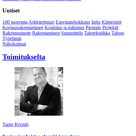
Uutiset
100 tuoreinta
Arkkitehtuuri
Energiatehokkuus
Infra
Kiinteistöt
Korjausrakentaminen
Koulutus ja tutkimus
Pientalo
Projektit
Rakennustuote
Rakentaminen
Suunnittelu
Talotekniikka
Talous
Työelämä
Näkökulmat
Toimitukselta
Tapio Kivistö