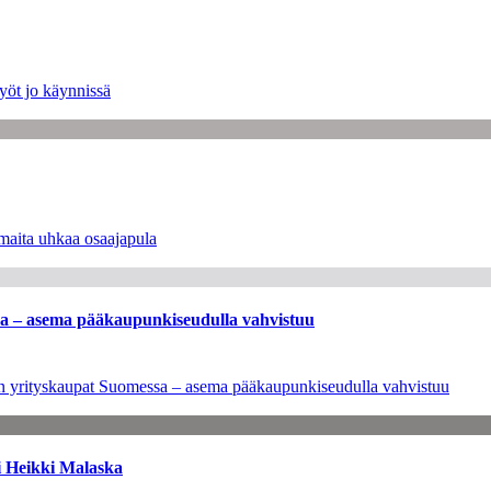
yöt jo käynnissä
maita uhkaa osaajapula
ssa – asema pääkaupunkiseudulla vahvistuu
leen yrityskaupat Suomessa – asema pääkaupunkiseudulla vahvistuu
i Heikki Malaska