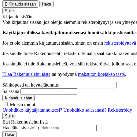
Kirjaudu sisään
Haku
Sulje
Kirjaudu sisään
Voit kirjautua sisään, jos olet jo aiemmin rekisteröitynyt ja sen yhteyde
Käyttäjäprofiilissa käyttäjätunnuksenasi toimii sähköpostiosoittees
Jos et ole aiemmin kirjautunut sisään, sinun on ensin
rekisteröidyttävä 
Jos sinulle tulee Rakennuslehti, rekisteröitymällä saat kaikki rakennusle
Jos sinulle ei tule Rakennuslehteä, voit silti rekisteröityä, jolloin sa
Tilaa Rakennuslehti tästä
tai hyödynnä
maksuton koejakso tästä
.
Sähköposti tai käyttäjätunnus
Salasana
Kirjaudu sisään
Muista minut
Unohditko käyttäjätunnuksesi?
Unohditko salasanasi?
Rekisteröidy
Sulje
Etsi Rakennuslehti.fistä
Hae tältä sivustolta
Haku