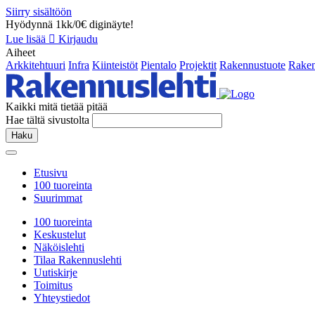
Siirry sisältöön
Hyödynnä 1kk/0€ diginäyte!
Lue lisää
Kirjaudu
Aiheet
Arkkitehtuuri
Infra
Kiinteistöt
Pientalo
Projektit
Rakennustuote
Raken
Kaikki mitä tietää pitää
Hae tältä sivustolta
Haku
Etusivu
100 tuoreinta
Suurimmat
100 tuoreinta
Keskustelut
Näköislehti
Tilaa Rakennuslehti
Uutiskirje
Toimitus
Yhteystiedot