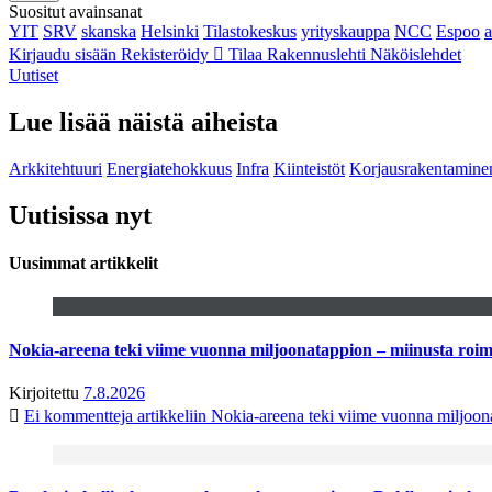
Suositut avainsanat
YIT
SRV
skanska
Helsinki
Tilastokeskus
yrityskauppa
NCC
Espoo
Kirjaudu sisään
Rekisteröidy
Tilaa Rakennuslehti
Näköislehdet
Uutiset
Lue lisää näistä aiheista
Arkkitehtuuri
Energiatehokkuus
Infra
Kiinteistöt
Korjausrakentamine
Uutisissa nyt
Uusimmat artikkelit
Nokia-areena teki viime vuonna miljoonatappion – miinusta ro
Kirjoitettu
7.8.2026
Ei kommentteja
artikkeliin Nokia-areena teki viime vuonna miljoo