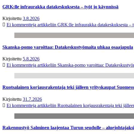
GRK:lle infraurakka datakeskuksesta – työt jo käynnissä
Kirjoitettu
3.8.2026
Ei kommentteja
artikkeliin GRK:lle infraurakka datakeskuksesta – t
Skanska-pomo varoittaa: Datakeskustyömaita uhkaa osaajapula
Kirjoitettu
5.8.2026
Ei kommentteja
artikkeliin Skanska-pomo varoittaa: Datakeskustyö
Ruotsalainen korjausrakentaja teki jälleen yrityskaupat Suome
Kirjoitettu
31.7.2026
Ei kommentteja
artikkeliin Ruotsalainen korjausrakentaja teki jäl
Rakennustyö Salminen laajentaa Turun seudulle – aluejohtajaks