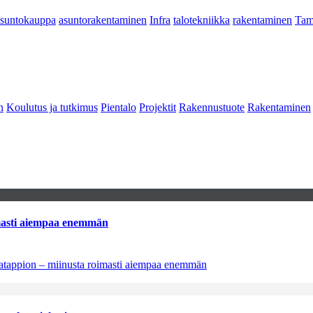
asuntokauppa
asuntorakentaminen
Infra
talotekniikka
rakentaminen
Tam
n
Koulutus ja tutkimus
Pientalo
Projektit
Rakennustuote
Rakentaminen
imasti aiempaa enemmän
natappion – miinusta roimasti aiempaa enemmän