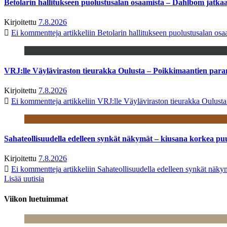
Betolarin hallitukseen puolustusalan osaamista – Dahlbom jatk
Kirjoitettu
7.8.2026
Ei kommentteja
artikkeliin Betolarin hallitukseen puolustusalan o
VRJ:lle Väyläviraston tieurakka Oulusta – Poikkimaantien par
Kirjoitettu
7.8.2026
Ei kommentteja
artikkeliin VRJ:lle Väyläviraston tieurakka Oulust
Sahateollisuudella edelleen synkät näkymät – kiusana korkea pu
Kirjoitettu
7.8.2026
Ei kommentteja
artikkeliin Sahateollisuudella edelleen synkät näk
Lisää uutisia
Viikon luetuimmat