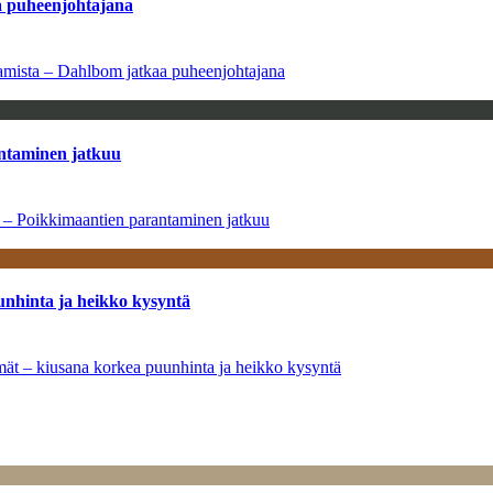
aa puheenjohtajana
saamista – Dahlbom jatkaa puheenjohtajana
antaminen jatkuu
a – Poikkimaantien parantaminen jatkuu
unhinta ja heikko kysyntä
ymät – kiusana korkea puunhinta ja heikko kysyntä