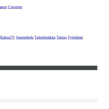
pere
Caverion
RaksaTV
Suunnittelu
Talotekniikka
Talous
Työelämä