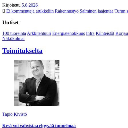
Kirjoitettu
5.8.2026
Ei kommentteja
artikkeliin Rakennustyö Salminen laajentaa Turun s
Uutiset
100 tuoreinta
Arkkitehtuuri
Energiatehokkuus
Infra
Kiinteistöt
Korjau
Näkökulmat
Toimitukselta
Tapio Kivistö
Kesä voi vahvistaa elpyvää tunnelmaa