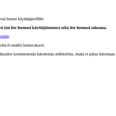
ssä luonut käyttäjäprofiilin
i (tai itse luomasi käyttäjätunnus) sekä itse luomasi salasana.
täällä
.
hti.fi-sisällöt luettavaksesi.
at oikeuden kommentoida lukottomia artikkeleita, mutta et pääse lukemaan l