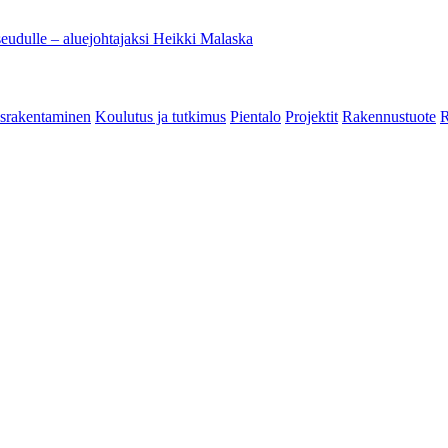
eudulle – aluejohtajaksi Heikki Malaska
srakentaminen
Koulutus ja tutkimus
Pientalo
Projektit
Rakennustuote
R