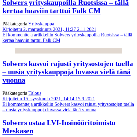
Solwers yrityskaupoilla Ruotsissa – tällä
kertaa haaviin tarttui Falk CM
Pääkategoria
Yrityskauppa
Kirjoitettu 2. marraskuuta 2021, 11:27
2.11.2021
Ei kommentteja
artikkeliin Solwers yrityskaupoilla Ruotsissa – tällä
kertaa haaviin tarttui Falk CM
Solwers kasvoi rajusti yritysostojen tuella
– uusia yrityskauppoja luvassa vielä tänä
vuonna
Pääkategoria
Talous
Kirjoitettu 15. syyskuuta 2021, 14:14
15.9.2021
Ei kommentteja
artikkeliin Solwers kasvoi rajusti yritysostojen tuella
– uusia yrityskauppoja luvassa vielä tänä vuonna
Solwers ostaa LVI-Insinööritoimisto
Meskasen