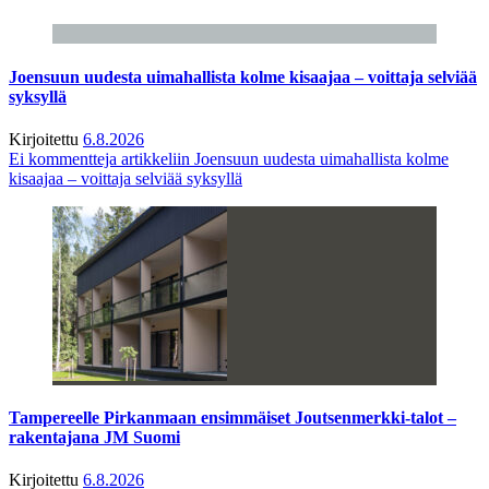
Joensuun uudesta uimahallista kolme kisaajaa – voittaja selviää
syksyllä
Kirjoitettu
6.8.2026
Ei kommentteja
artikkeliin Joensuun uudesta uimahallista kolme
kisaajaa – voittaja selviää syksyllä
Tampereelle Pirkanmaan ensimmäiset Joutsenmerkki-talot –
rakentajana JM Suomi
Kirjoitettu
6.8.2026