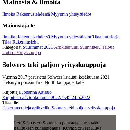
Mainosta & ilmoita
Ilmoita Rakennuslehdessä
Myynnin yhteystiedot
Mainostajalle
Ilmoita Rakennuslehdessä
Myynnin yhteystiedot
Tilaa uutiskirje
Tilaa Rakennuslehti
Kategoriat
Suurimmat 2021
Arkkitehtuuri
Suunnittelu
Talous
Uutiset
Yrityskauppa
Solwers teki paljon yrityskauppoja
Vuonna 2017 perustettu Solwers listautui kesäkuussa 2021
Helsingin pörssin First North-kauppapaikalle.
Kirjoittaja
Johanna Aatsalo
Kirjoitettu 24. toukokuuta 2022, 9:45
24.5.2022
Tilaajille
Ei kommentteja
artikkeliin Solwers teki paljon yrityskauppoja
Leif Sebbas on Solwersin perustaja ja nykyään
hallituksen puheenjohtaja. Kuva: Solwers Kuva: