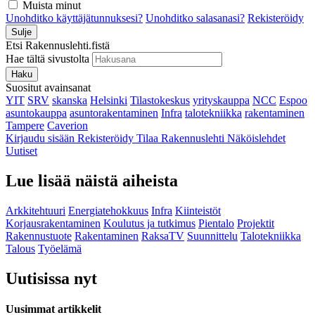
Muista minut
Unohditko käyttäjätunnuksesi?
Unohditko salasanasi?
Rekisteröidy
Sulje
Etsi Rakennuslehti.fistä
Hae tältä sivustolta
Haku
Suositut avainsanat
YIT
SRV
skanska
Helsinki
Tilastokeskus
yrityskauppa
NCC
Espoo
asuntokauppa
asuntorakentaminen
Infra
talotekniikka
rakentaminen
Tampere
Caverion
Kirjaudu sisään
Rekisteröidy
Tilaa Rakennuslehti
Näköislehdet
Uutiset
Lue lisää näistä aiheista
Arkkitehtuuri
Energiatehokkuus
Infra
Kiinteistöt
Korjausrakentaminen
Koulutus ja tutkimus
Pientalo
Projektit
Rakennustuote
Rakentaminen
RaksaTV
Suunnittelu
Talotekniikka
Talous
Työelämä
Uutisissa nyt
Uusimmat artikkelit