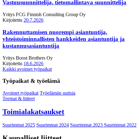
Vastuusuunnittelija, tietomallintava suunnittelija
Yritys
FCG Finnish Consulting Group Oy
Kirjoitettu
20.7.2026
Rakennuttamisen nuorempi asiantuntija,
yhteistoiminnallisten hankkeiden asiantuntija ja
kustannusasiantuntija
Yritys
Boost Brothers Oy
Kirjoitettu
18.6.2026
Kaikki avoimet työpaikat
Työpaikat & työelämä
Avoimet työpaikat
Työelämän uutisia
Teemat & liitteet
Toimialakatsaukset
Suurimmat 2025
Suurimmat 2024
Suurimmat 2023
Suurimmat 2022
Kaupalliset liitteet