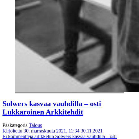
Solwers kasvaa vauhdilla – osti
Lukkaroinen Arkkitehdit
Pääkategoria
Talous
Kirjoitettu 30. marraskuuta 2021, 11:34
30.11.2021
Ei kommentteja
artikkeliin Solwers kasvaa vauhdilla – osti