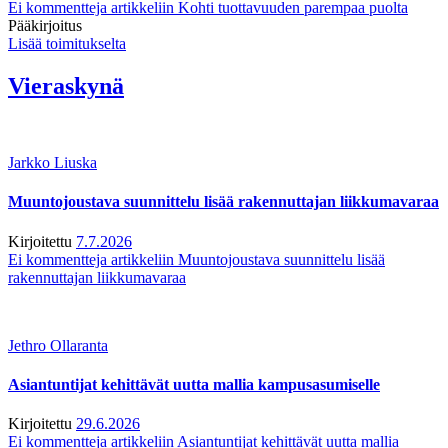
Ei kommentteja
artikkeliin Kohti tuottavuuden parempaa puolta
Pääkirjoitus
Lisää toimitukselta
Vieraskynä
Jarkko Liuska
Muuntojoustava suunnittelu lisää rakennuttajan liikkumavaraa
Kirjoitettu
7.7.2026
Ei kommentteja
artikkeliin Muuntojoustava suunnittelu lisää
rakennuttajan liikkumavaraa
Jethro Ollaranta
Asiantuntijat kehittävät uutta mallia kampusasumiselle
Kirjoitettu
29.6.2026
Ei kommentteja
artikkeliin Asiantuntijat kehittävät uutta mallia