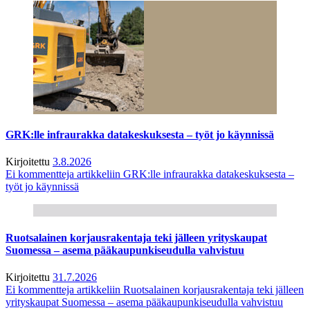
GRK:lle infraurakka datakeskuksesta – työt jo käynnissä
Kirjoitettu
3.8.2026
Ei kommentteja
artikkeliin GRK:lle infraurakka datakeskuksesta –
työt jo käynnissä
Ruotsalainen korjausrakentaja teki jälleen yrityskaupat
Suomessa – asema pääkaupunkiseudulla vahvistuu
Kirjoitettu
31.7.2026
Ei kommentteja
artikkeliin Ruotsalainen korjausrakentaja teki jälleen
yrityskaupat Suomessa – asema pääkaupunkiseudulla vahvistuu