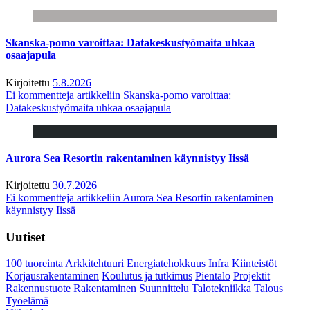
Skanska-pomo varoittaa: Datakeskustyömaita uhkaa
osaajapula
Kirjoitettu
5.8.2026
Ei kommentteja
artikkeliin Skanska-pomo varoittaa:
Datakeskustyömaita uhkaa osaajapula
Aurora Sea Resortin rakentaminen käynnistyy Iissä
Kirjoitettu
30.7.2026
Ei kommentteja
artikkeliin Aurora Sea Resortin rakentaminen
käynnistyy Iissä
Uutiset
100 tuoreinta
Arkkitehtuuri
Energiatehokkuus
Infra
Kiinteistöt
Korjausrakentaminen
Koulutus ja tutkimus
Pientalo
Projektit
Rakennustuote
Rakentaminen
Suunnittelu
Talotekniikka
Talous
Työelämä