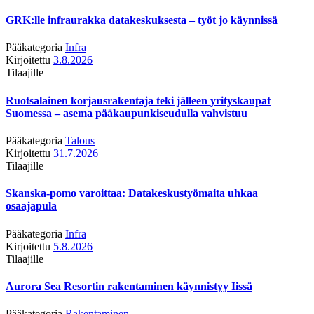
GRK:lle infraurakka datakeskuksesta – työt jo käynnissä
Pääkategoria
Infra
Kirjoitettu
3.8.2026
Tilaajille
Ruotsalainen korjausrakentaja teki jälleen yrityskaupat
Suomessa – asema pääkaupunkiseudulla vahvistuu
Pääkategoria
Talous
Kirjoitettu
31.7.2026
Tilaajille
Skanska-pomo varoittaa: Datakeskustyömaita uhkaa
osaajapula
Pääkategoria
Infra
Kirjoitettu
5.8.2026
Tilaajille
Aurora Sea Resortin rakentaminen käynnistyy Iissä
Pääkategoria
Rakentaminen