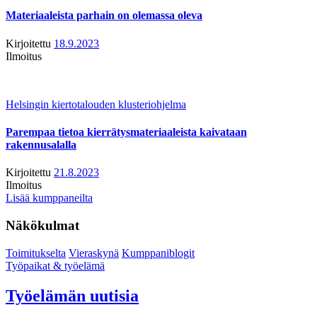
Materiaaleista parhain on olemassa oleva
Kirjoitettu
18.9.2023
Ilmoitus
Helsingin kiertotalouden klusteriohjelma
Parempaa tietoa kierrätysmateriaaleista kaivataan
rakennusalalla
Kirjoitettu
21.8.2023
Ilmoitus
Lisää kumppaneilta
Näkökulmat
Toimitukselta
Vieraskynä
Kumppaniblogit
Työpaikat & työelämä
Työelämän uutisia