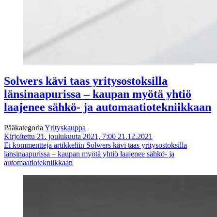
Solwers kävi taas yritysostoksilla
länsinaapurissa – kaupan myötä yhtiö
laajenee sähkö- ja automaatiotekniikkaan
Pääkategoria
Yrityskauppa
Kirjoitettu 21. joulukuuta 2021, 7:00
21.12.2021
Ei kommentteja
artikkeliin Solwers kävi taas yritysostoksilla
länsinaapurissa – kaupan myötä yhtiö laajenee sähkö- ja
automaatiotekniikkaan