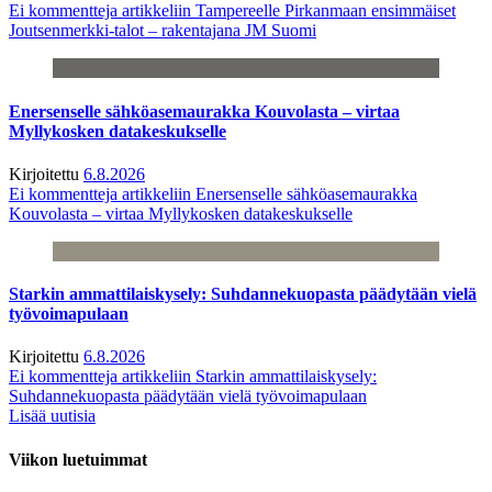
Ei kommentteja
artikkeliin Tampereelle Pirkanmaan ensimmäiset
Joutsenmerkki-talot – rakentajana JM Suomi
Enersenselle sähköasemaurakka Kouvolasta – virtaa
Myllykosken datakeskukselle
Kirjoitettu
6.8.2026
Ei kommentteja
artikkeliin Enersenselle sähköasemaurakka
Kouvolasta – virtaa Myllykosken datakeskukselle
Starkin ammattilaiskysely: Suhdannekuopasta päädytään vielä
työvoimapulaan
Kirjoitettu
6.8.2026
Ei kommentteja
artikkeliin Starkin ammattilaiskysely:
Suhdannekuopasta päädytään vielä työvoimapulaan
Lisää uutisia
Viikon luetuimmat