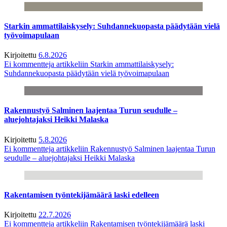
Starkin ammattilaiskysely: Suhdannekuopasta päädytään vielä
työvoimapulaan
Kirjoitettu
6.8.2026
Ei kommentteja
artikkeliin Starkin ammattilaiskysely:
Suhdannekuopasta päädytään vielä työvoimapulaan
Rakennustyö Salminen laajentaa Turun seudulle –
aluejohtajaksi Heikki Malaska
Kirjoitettu
5.8.2026
Ei kommentteja
artikkeliin Rakennustyö Salminen laajentaa Turun
seudulle – aluejohtajaksi Heikki Malaska
Rakentamisen työntekijämäärä laski edelleen
Kirjoitettu
22.7.2026
Ei kommentteja
artikkeliin Rakentamisen työntekijämäärä laski