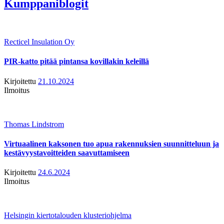
Kumppaniblogit
Recticel Insulation Oy
PIR-katto pitää pintansa kovillakin keleillä
Kirjoitettu
21.10.2024
Ilmoitus
Thomas Lindstrom
Virtuaalinen kaksonen tuo apua rakennuksien suunnitteluun ja
kestävyystavoitteiden saavuttamiseen
Kirjoitettu
24.6.2024
Ilmoitus
Helsingin kiertotalouden klusteriohjelma