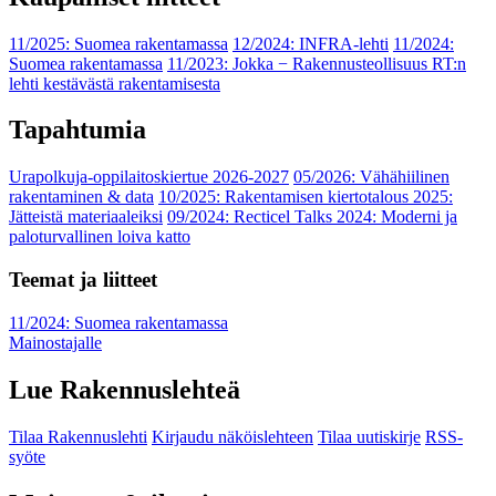
11/2025: Suomea rakentamassa
12/2024: INFRA-lehti
11/2024:
Suomea rakentamassa
11/2023: Jokka − Rakennusteollisuus RT:n
lehti kestävästä rakentamisesta
Tapahtumia
Urapolkuja-oppilaitoskiertue 2026-2027
05/2026: Vähähiilinen
rakentaminen & data
10/2025: Rakentamisen kiertotalous 2025:
Jätteistä materiaaleiksi
09/2024: Recticel Talks 2024: Moderni ja
paloturvallinen loiva katto
Teemat ja liitteet
11/2024: Suomea rakentamassa
Mainostajalle
Lue Rakennuslehteä
Tilaa Rakennuslehti
Kirjaudu näköislehteen
Tilaa uutiskirje
RSS-
syöte