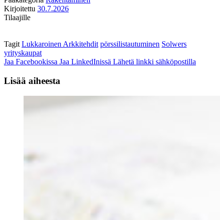
Kirjoitettu
30.7.2026
Tilaajille
Tagit
Lukkaroinen Arkkitehdit
pörssilistautuminen
Solwers
yrityskaupat
Jaa Facebookissa
Jaa LinkedInissä
Lähetä linkki sähköpostilla
Lisää aiheesta