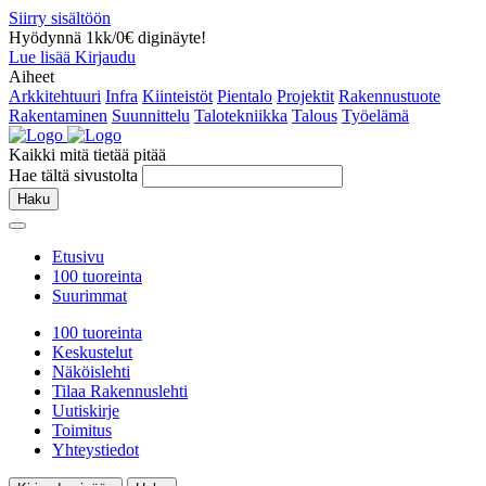
Siirry sisältöön
Hyödynnä 1kk/0€ diginäyte!
Lue lisää
Kirjaudu
Aiheet
Arkkitehtuuri
Infra
Kiinteistöt
Pientalo
Projektit
Rakennustuote
Rakentaminen
Suunnittelu
Talotekniikka
Talous
Työelämä
Kaikki mitä tietää pitää
Hae tältä sivustolta
Haku
Etusivu
100 tuoreinta
Suurimmat
100 tuoreinta
Keskustelut
Näköislehti
Tilaa Rakennuslehti
Uutiskirje
Toimitus
Yhteystiedot