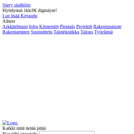
Siirry sisältöön
Hyödynnä 1kk/0€ diginäyte!
Lue lisää
Kirjaudu
Aiheet
Arkkitehtuuri
Infra
Kiinteistöt
Pientalo
Projektit
Rakennustuote
Rakentaminen
Suunnittelu
Talotekniikka
Talous
Työelämä
Kaikki mitä tietää pitää
Hae tältä sivustolta