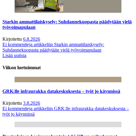
Starkin ammattilaiskysely: Suhdannekuopasta päädytään vielä
työvoimapulaan
Kirjoitettu
6.8.2026
Ei kommentteja
artikkeliin Starkin ammattilaiskysely:
Suhdannekuopasta päädytään vielä työvoimapulaan
Lisää uutisia
Viikon luetuimmat
GRK:lle infraurakka datakeskuksesta – työt jo käynnissä
Kirjoitettu
3.8.2026
Ei kommentteja
artikkeliin GRK:lle infraurakka datakeskuksesta –
työt jo käynnissä