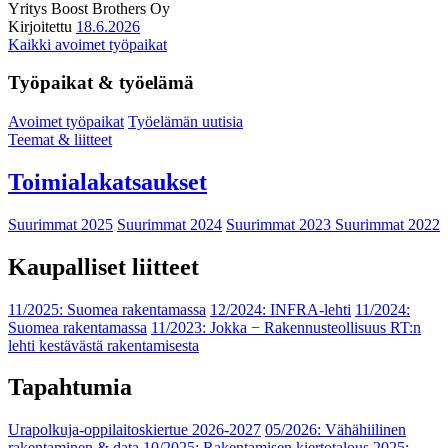
Yritys
Boost Brothers Oy
Kirjoitettu
18.6.2026
Kaikki avoimet työpaikat
Työpaikat & työelämä
Avoimet työpaikat
Työelämän uutisia
Teemat & liitteet
Toimialakatsaukset
Suurimmat 2025
Suurimmat 2024
Suurimmat 2023
Suurimmat 2022
Kaupalliset liitteet
11/2025: Suomea rakentamassa
12/2024: INFRA-lehti
11/2024:
Suomea rakentamassa
11/2023: Jokka − Rakennusteollisuus RT:n
lehti kestävästä rakentamisesta
Tapahtumia
Urapolkuja-oppilaitoskiertue 2026-2027
05/2026: Vähähiilinen
rakentaminen & data
10/2025: Rakentamisen kiertotalous 2025: