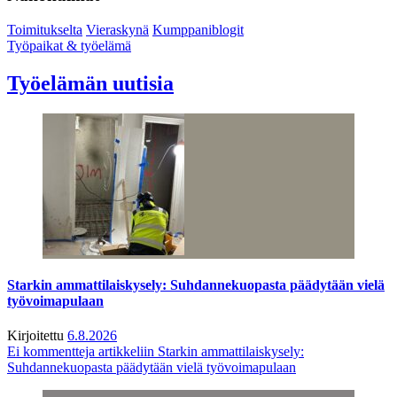
Toimitukselta
Vieraskynä
Kumppaniblogit
Työpaikat & työelämä
Työelämän uutisia
Starkin ammattilaiskysely: Suhdannekuopasta päädytään vielä
työvoimapulaan
Kirjoitettu
6.8.2026
Ei kommentteja
artikkeliin Starkin ammattilaiskysely:
Suhdannekuopasta päädytään vielä työvoimapulaan