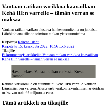
Vantaan ratikan varikkoa kaavaillaan
Kehä III:n varrelle – tämän verran se
maksaa
Vantaan ratikan varikon alustava hankesuunnitelma on julkaistu.
Lähtökohtana sille on toiminut ratikan yleissuunnitelma.
Kirjoittaja
Rakennuslehti
Kirjoitettu 15. kesäkuuta 2022, 10:56
15.6.2022
Tilaajille
Ei kommentteja
artikkeliin Vantaan ratikan varikkoa kaavaillaan
Kehä III:n varrelle – tämän verran se maksaa
Havainnekuva Vantaan ratikan varikosta. Kuva:
Ramboll
Ratikan varikkoalue on suunniteltu Kehä III:n varrelle Vantaan
Länsimäentien varteen. Alustavasti varikon rakentamisen arvioidaan
maksavan noin 67 miljoonaa euroa.
Tämä artikkeli on tilaajille