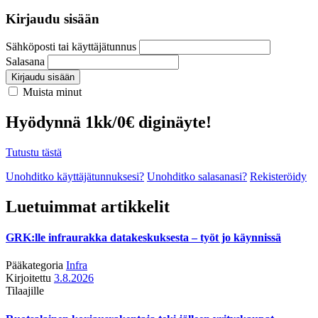
Kirjaudu sisään
Sähköposti tai käyttäjätunnus
Salasana
Kirjaudu sisään
Muista minut
Hyödynnä 1kk/0€ diginäyte!
Tutustu tästä
Unohditko käyttäjätunnuksesi?
Unohditko salasanasi?
Rekisteröidy
Luetuimmat artikkelit
GRK:lle infraurakka datakeskuksesta – työt jo käynnissä
Pääkategoria
Infra
Kirjoitettu
3.8.2026
Tilaajille