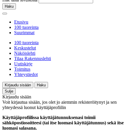
Haku
Etusivu
100 tuoreinta
Suurimmat
100 tuoreinta
Keskustelut
Näköislehti
Tilaa Rakennuslehti
Uutiskirje
Toimitus
Yhteystiedot
Kirjaudu sisään
Haku
Sulje
Kirjaudu sisään
Voit kirjautua sisään, jos olet jo aiemmin rekisteröitynyt ja sen
yhteydessä luonut käyttäjäprofiilin
Käyttäjäprofiilissa käyttäjätunnuksenasi toimii
sähköpostiosoitteesi (tai itse luomasi käyttäjätunnus) sekä itse
luomasi salasana.