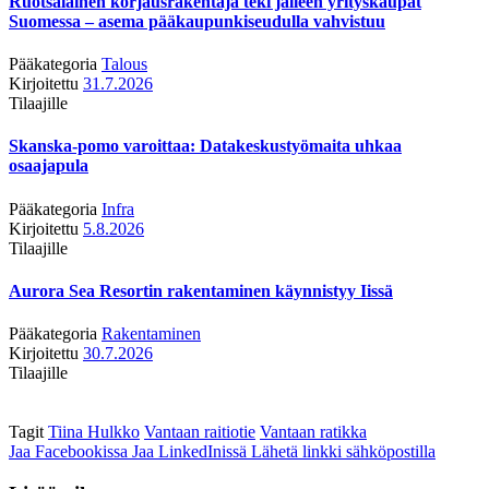
Ruotsalainen korjausrakentaja teki jälleen yrityskaupat
Suomessa – asema pääkaupunkiseudulla vahvistuu
Pääkategoria
Talous
Kirjoitettu
31.7.2026
Tilaajille
Skanska-pomo varoittaa: Datakeskustyömaita uhkaa
osaajapula
Pääkategoria
Infra
Kirjoitettu
5.8.2026
Tilaajille
Aurora Sea Resortin rakentaminen käynnistyy Iissä
Pääkategoria
Rakentaminen
Kirjoitettu
30.7.2026
Tilaajille
Tagit
Tiina Hulkko
Vantaan raitiotie
Vantaan ratikka
Jaa Facebookissa
Jaa LinkedInissä
Lähetä linkki sähköpostilla