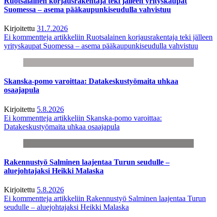
Ruotsalainen korjausrakentaja teki jälleen yrityskaupat
Suomessa – asema pääkaupunkiseudulla vahvistuu
Kirjoitettu
31.7.2026
Ei kommentteja
artikkeliin Ruotsalainen korjausrakentaja teki jälleen
yrityskaupat Suomessa – asema pääkaupunkiseudulla vahvistuu
Skanska-pomo varoittaa: Datakeskustyömaita uhkaa
osaajapula
Kirjoitettu
5.8.2026
Ei kommentteja
artikkeliin Skanska-pomo varoittaa:
Datakeskustyömaita uhkaa osaajapula
Rakennustyö Salminen laajentaa Turun seudulle –
aluejohtajaksi Heikki Malaska
Kirjoitettu
5.8.2026
Ei kommentteja
artikkeliin Rakennustyö Salminen laajentaa Turun
seudulle – aluejohtajaksi Heikki Malaska