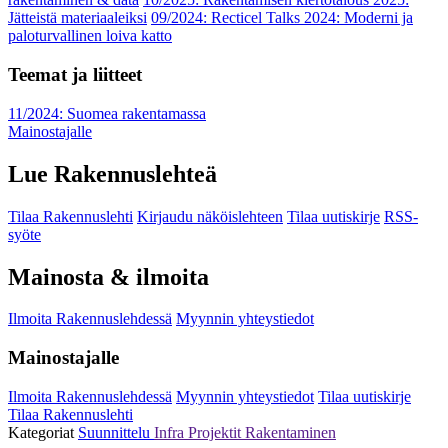
Jätteistä materiaaleiksi
09/2024: Recticel Talks 2024: Moderni ja
paloturvallinen loiva katto
Teemat ja liitteet
11/2024: Suomea rakentamassa
Mainostajalle
Lue Rakennuslehteä
Tilaa Rakennuslehti
Kirjaudu näköislehteen
Tilaa uutiskirje
RSS-
syöte
Mainosta & ilmoita
Ilmoita Rakennuslehdessä
Myynnin yhteystiedot
Mainostajalle
Ilmoita Rakennuslehdessä
Myynnin yhteystiedot
Tilaa uutiskirje
Tilaa Rakennuslehti
Kategoriat
Suunnittelu
Infra
Projektit
Rakentaminen