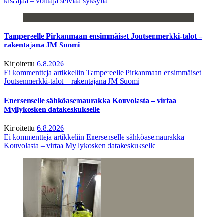
kisaajaa – voittaja selviää syksyllä
Tampereelle Pirkanmaan ensimmäiset Joutsenmerkki-talot –
rakentajana JM Suomi
Kirjoitettu
6.8.2026
Ei kommentteja
artikkeliin Tampereelle Pirkanmaan ensimmäiset
Joutsenmerkki-talot – rakentajana JM Suomi
Enersenselle sähköasemaurakka Kouvolasta – virtaa
Myllykosken datakeskukselle
Kirjoitettu
6.8.2026
Ei kommentteja
artikkeliin Enersenselle sähköasemaurakka
Kouvolasta – virtaa Myllykosken datakeskukselle