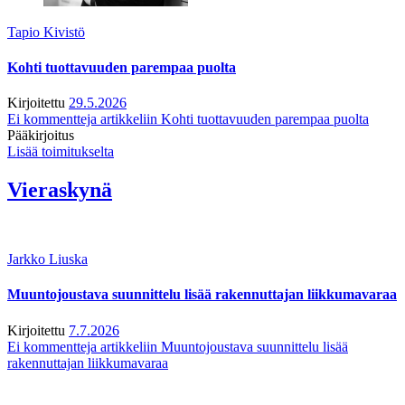
Tapio Kivistö
Kohti tuottavuuden parempaa puolta
Kirjoitettu
29.5.2026
Ei kommentteja
artikkeliin Kohti tuottavuuden parempaa puolta
Pääkirjoitus
Lisää toimitukselta
Vieraskynä
Jarkko Liuska
Muuntojoustava suunnittelu lisää rakennuttajan liikkumavaraa
Kirjoitettu
7.7.2026
Ei kommentteja
artikkeliin Muuntojoustava suunnittelu lisää
rakennuttajan liikkumavaraa