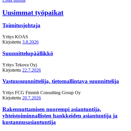
Lisää uutisia
Uusimmat työpaikat
Toimitusjohtaja
Yritys
KOAS
Kirjoitettu
3.8.2026
Suunnittelupäällikkö
Yritys
Tekova Oyj
Kirjoitettu
22.7.2026
Vastuusuunnittelija, tietomallintava suunnittelija
Yritys
FCG Finnish Consulting Group Oy
Kirjoitettu
20.7.2026
Rakennuttamisen nuorempi asiantuntija,
yhteistoiminnallisten hankkeiden asiantuntija ja
kustannusasiantuntija