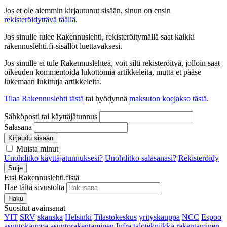
Jos et ole aiemmin kirjautunut sisään, sinun on ensin
rekisteröidyttävä täällä
.
Jos sinulle tulee Rakennuslehti, rekisteröitymällä saat kaikki
rakennuslehti.fi-sisällöt luettavaksesi.
Jos sinulle ei tule Rakennuslehteä, voit silti rekisteröityä, jolloin saat
oikeuden kommentoida lukottomia artikkeleita, mutta et pääse
lukemaan lukittuja artikkeleita.
Tilaa Rakennuslehti tästä
tai hyödynnä
maksuton koejakso tästä
.
Sähköposti tai käyttäjätunnus
Salasana
Kirjaudu sisään
Muista minut
Unohditko käyttäjätunnuksesi?
Unohditko salasanasi?
Rekisteröidy
Sulje
Etsi Rakennuslehti.fistä
Hae tältä sivustolta
Haku
Suositut avainsanat
YIT
SRV
skanska
Helsinki
Tilastokeskus
yrityskauppa
NCC
Espoo
asuntokauppa
asuntorakentaminen
Infra
talotekniikka
rakentaminen