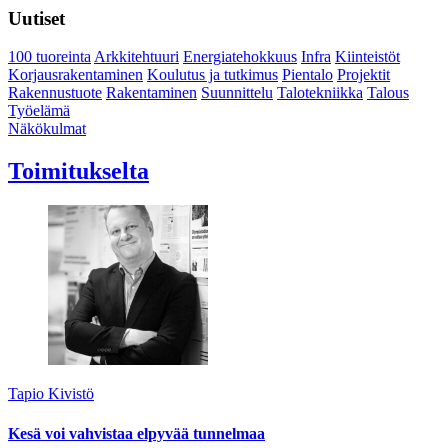
Uutiset
100 tuoreinta
Arkkitehtuuri
Energiatehokkuus
Infra
Kiinteistöt
Korjausrakentaminen
Koulutus ja tutkimus
Pientalo
Projektit
Rakennustuote
Rakentaminen
Suunnittelu
Talotekniikka
Talous
Työelämä
Näkökulmat
Toimitukselta
Tapio Kivistö
Kesä voi vahvistaa elpyvää tunnelmaa