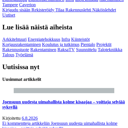
Tampere
Caverion
Kirjaudu sisään
Rekisteröidy
Tilaa Rakennuslehti
Näköislehdet
Uutiset
Lue lisää näistä aiheista
Arkkitehtuuri
Energiatehokkuus
Infra
Kiinteistöt
Korjausrakentaminen
Koulutus ja tutkimus
Pientalo
Projektit
Rakennustuote
Rakentaminen
RaksaTV
Suunnittelu
Talotekniikka
Talous
Työelämä
Uutisissa nyt
Uusimmat artikkelit
Joensuun uudesta uimahallista kolme kisaajaa – voittaja selviää
syksyllä
Kirjoitettu
6.8.2026
Ei kommentteja
artikkeliin Joensuun uudesta uimahallista kolme