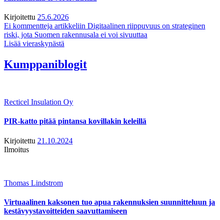
Kirjoitettu
25.6.2026
Ei kommentteja
artikkeliin Digitaalinen riippuvuus on strateginen
riski, jota Suomen rakennusala ei voi sivuuttaa
Lisää vieraskynästä
Kumppaniblogit
Recticel Insulation Oy
PIR-katto pitää pintansa kovillakin keleillä
Kirjoitettu
21.10.2024
Ilmoitus
Thomas Lindstrom
Virtuaalinen kaksonen tuo apua rakennuksien suunnitteluun ja
kestävyystavoitteiden saavuttamiseen