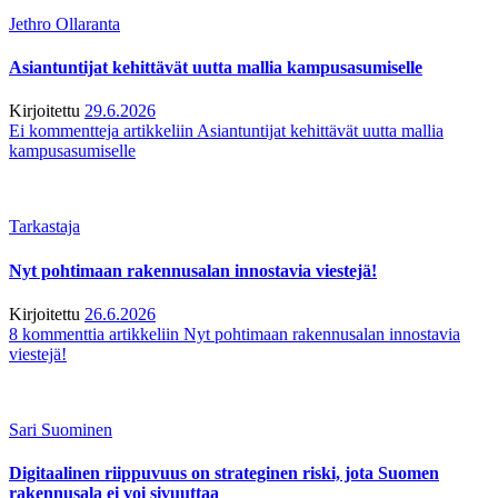
Jethro Ollaranta
Asiantuntijat kehittävät uutta mallia kampusasumiselle
Kirjoitettu
29.6.2026
Ei kommentteja
artikkeliin Asiantuntijat kehittävät uutta mallia
kampusasumiselle
Tarkastaja
Nyt pohtimaan rakennusalan innostavia viestejä!
Kirjoitettu
26.6.2026
8 kommenttia
artikkeliin Nyt pohtimaan rakennusalan innostavia
viestejä!
Sari Suominen
Digitaalinen riippuvuus on strateginen riski, jota Suomen
rakennusala ei voi sivuuttaa