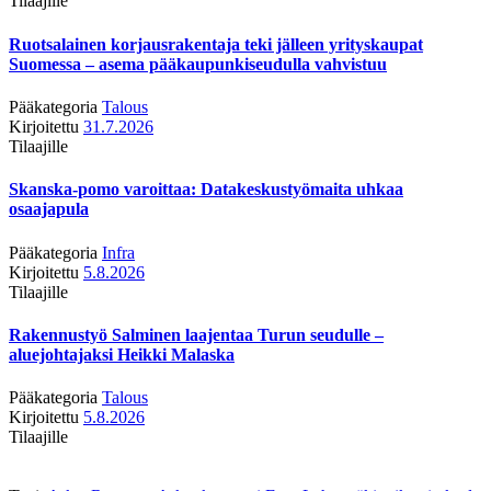
Tilaajille
Ruotsalainen korjausrakentaja teki jälleen yrityskaupat
Suomessa – asema pääkaupunkiseudulla vahvistuu
Pääkategoria
Talous
Kirjoitettu
31.7.2026
Tilaajille
Skanska-pomo varoittaa: Datakeskustyömaita uhkaa
osaajapula
Pääkategoria
Infra
Kirjoitettu
5.8.2026
Tilaajille
Rakennustyö Salminen laajentaa Turun seudulle –
aluejohtajaksi Heikki Malaska
Pääkategoria
Talous
Kirjoitettu
5.8.2026
Tilaajille