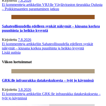
Kirjoitettu
7.8.2026
Ei kommentteja
artikkeliin VRJ:lle Väyläviraston tieurakka Oulusta
– Poikkimaantien parantaminen jatkuu
Sahateollisuudella edelleen synkät näkymät – kiusana korkea
puunhinta ja heikko kysyntä
Kirjoitettu
7.8.2026
Ei kommentteja
artikkeliin Sahateollisuudella edelleen synkät
näkymät – kiusana korkea puunhinta ja heikko kysyntä
Lisää uutisia
Viikon luetuimmat
GRK:lle infraurakka datakeskuksesta – työt jo käynnissä
Kirjoitettu
3.8.2026
Ei kommentteja
artikkeliin GRK:lle infraurakka datakeskuksesta –
työt jo käynnissä