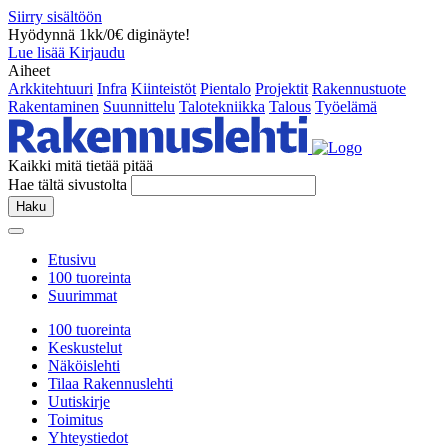
Siirry sisältöön
Hyödynnä 1kk/0€ diginäyte!
Lue lisää
Kirjaudu
Aiheet
Arkkitehtuuri
Infra
Kiinteistöt
Pientalo
Projektit
Rakennustuote
Rakentaminen
Suunnittelu
Talotekniikka
Talous
Työelämä
Kaikki mitä tietää pitää
Hae tältä sivustolta
Haku
Etusivu
100 tuoreinta
Suurimmat
100 tuoreinta
Keskustelut
Näköislehti
Tilaa Rakennuslehti
Uutiskirje
Toimitus
Yhteystiedot