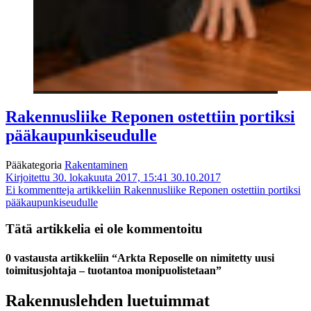
Rakennusliike Reponen ostettiin portiksi
pääkaupunkiseudulle
Pääkategoria
Rakentaminen
Kirjoitettu 30. lokakuuta 2017, 15:41
30.10.2017
Ei kommentteja
artikkeliin Rakennusliike Reponen ostettiin portiksi
pääkaupunkiseudulle
Tätä artikkelia ei ole kommentoitu
0 vastausta artikkeliin “Arkta Reposelle on nimitetty uusi
toimitusjohtaja – tuotantoa monipuolistetaan”
Rakennuslehden luetuimmat