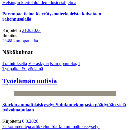
Helsingin kiertotalouden klusteriohjelma
Parempaa tietoa kierrätysmateriaaleista kaivataan
rakennusalalla
Kirjoitettu
21.8.2023
Ilmoitus
Lisää kumppaneilta
Näkökulmat
Toimitukselta
Vieraskynä
Kumppaniblogit
Työpaikat & työelämä
Työelämän uutisia
Starkin ammattilaiskysely: Suhdannekuopasta päädytään vielä
työvoimapulaan
Kirjoitettu
6.8.2026
Ei kommentteja
artikkeliin Starkin ammattilaiskysely: