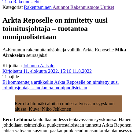
Tilaa Rakennuslehti
Kategoriat
Rakentaminen
Asunnot
Rakennustuote
Uutiset
Arkta Reposelle on nimitetty uusi
toimitusjohtaja – tuotantoa
monipuolistetaan
A-Kruunun rakennuttamisjohtaja valittiin Arkta Reposelle
Mika
Airakselan
seuraajaksi.
Kirjoittaja
Johanna Aatsalo
Kirjoitettu 11. elokuuta 2022, 15:16
11.8.2022
Tilaajille
Ei kommentteja
artikkeliin Arkta Reposelle on nimitetty uusi
toimitusjohtaja – tuotantoa monipuolistetaan
Eero Lehtomäki aloittaa uudessa työssään syyskuun
alussa. Kuva: Niko Jekkonen
Eero Lehtomäki
aloittaa uudessa tehtävässään syyskuussa. Hänen
johdollaan esimerkiksi puukerrostaloistaan tunnettu Arkta Reponen
tähtää vahvaan kasvuun pääkaupunkiseudun asuntorakentamisessa.