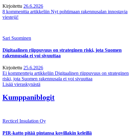
Kirjoitettu
26.6.2026
8 kommenttia
artikkeliin Nyt pohtimaan rakennusalan innostavia
viestejä!
Sari Suominen
Digitaalinen riippuvuus on strateginen riski, jota Suomen
rakennusala ei voi sivuuttaa
Kirjoitettu
25.6.2026
Ei kommentteja
artikkeliin Digitaalinen riippuvuus on strateginen
riski, jota Suomen rakennusala ei voi sivuuttaa
Lisää vieraskynästä
Kumppaniblogit
Recticel Insulation Oy
PIR-katto pitää pintansa kovillakin keleillä