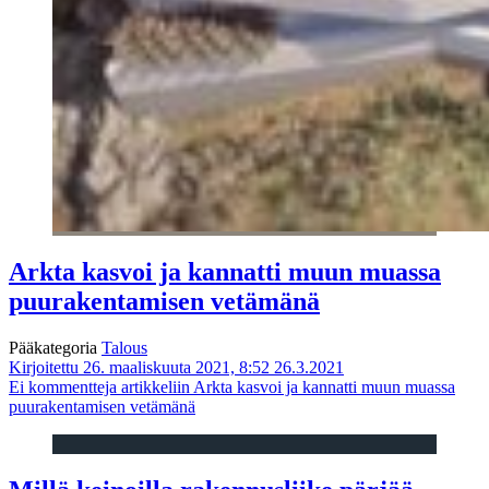
Arkta kasvoi ja kannatti muun muassa
puurakentamisen vetämänä
Pääkategoria
Talous
Kirjoitettu 26. maaliskuuta 2021, 8:52
26.3.2021
Ei kommentteja
artikkeliin Arkta kasvoi ja kannatti muun muassa
puurakentamisen vetämänä