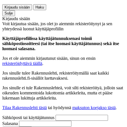
Kirjaudu sisään
Haku
Sulje
Kirjaudu sisään
Voit kirjautua sisään, jos olet jo aiemmin rekisteröitynyt ja sen
yhteydessä luonut käyttäjäprofiilin
Käyttäjäprofiilissa käyttäjätunnuksenasi toimii
sähköpostiosoitteesi (tai itse luomasi käyttäjätunnus) sekä itse
luomasi salasana.
Jos et ole aiemmin kirjautunut sisään, sinun on ensin
rekisteröidyttävä täällä
.
Jos sinulle tulee Rakennuslehti, rekisteröitymällä saat kaikki
rakennuslehti.fi-sisällöt luettavaksesi.
Jos sinulle ei tule Rakennuslehteä, voit silti rekisteröityä, jolloin saat
oikeuden kommentoida lukottomia artikkeleita, mutta et pääse
lukemaan lukittuja artikkeleita.
Tilaa Rakennuslehti tästä
tai hyödynnä
maksuton koejakso tästä
.
Sähköposti tai käyttäjätunnus
Salasana