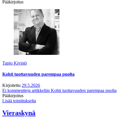
Pääkirjoitus
Tapio Kivistö
Kohti tuottavuuden parempaa puolta
Kirjoitettu
29.5.2026
Ei kommentteja
artikkeliin Kohti tuottavuuden parempaa puolta
Pääkirjoitus
Lisää toimitukselta
Vieraskynä