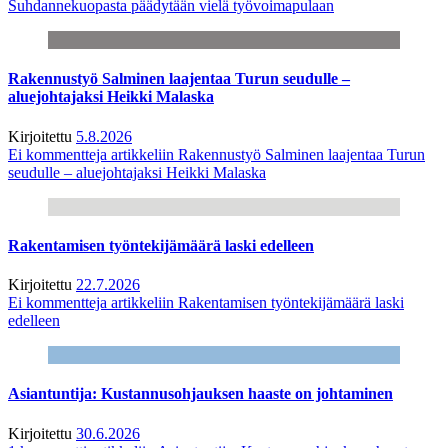
Suhdannekuopasta päädytään vielä työvoimapulaan
Rakennustyö Salminen laajentaa Turun seudulle –
aluejohtajaksi Heikki Malaska
Kirjoitettu
5.8.2026
Ei kommentteja
artikkeliin Rakennustyö Salminen laajentaa Turun
seudulle – aluejohtajaksi Heikki Malaska
Rakentamisen työntekijämäärä laski edelleen
Kirjoitettu
22.7.2026
Ei kommentteja
artikkeliin Rakentamisen työntekijämäärä laski
edelleen
Asiantuntija: Kustannusohjauksen haaste on johtaminen
Kirjoitettu
30.6.2026