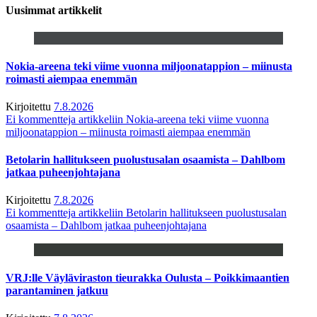
Uusimmat artikkelit
Nokia-areena teki viime vuonna miljoonatappion – miinusta
roimasti aiempaa enemmän
Kirjoitettu
7.8.2026
Ei kommentteja
artikkeliin Nokia-areena teki viime vuonna
miljoonatappion – miinusta roimasti aiempaa enemmän
Betolarin hallitukseen puolustusalan osaamista – Dahlbom
jatkaa puheenjohtajana
Kirjoitettu
7.8.2026
Ei kommentteja
artikkeliin Betolarin hallitukseen puolustusalan
osaamista – Dahlbom jatkaa puheenjohtajana
VRJ:lle Väyläviraston tieurakka Oulusta – Poikkimaantien
parantaminen jatkuu