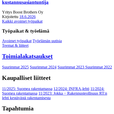
kustannusasiantuntija
Yritys
Boost Brothers Oy
Kirjoitettu
18.6.2026
Kaikki avoimet työpaikat
Työpaikat & työelämä
Avoimet työpaikat
Työelämän uutisia
Teemat & liitteet
Toimialakatsaukset
Suurimmat 2025
Suurimmat 2024
Suurimmat 2023
Suurimmat 2022
Kaupalliset liitteet
11/2025: Suomea rakentamassa
12/2024: INFRA-lehti
11/2024:
Suomea rakentamassa
11/2023: Jokka − Rakennusteollisuus RT:n
lehti kestävästä rakentamisesta
Tapahtumia