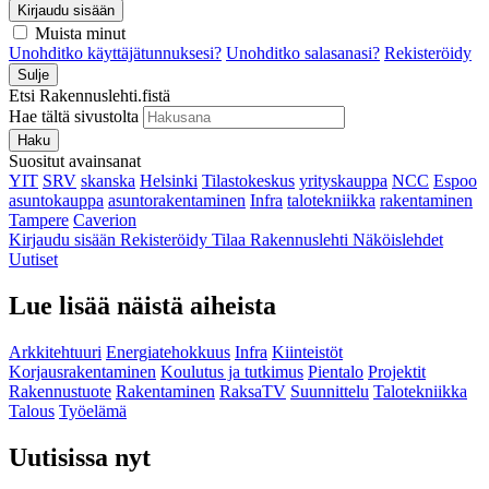
Kirjaudu sisään
Muista minut
Unohditko käyttäjätunnuksesi?
Unohditko salasanasi?
Rekisteröidy
Sulje
Etsi Rakennuslehti.fistä
Hae tältä sivustolta
Haku
Suositut avainsanat
YIT
SRV
skanska
Helsinki
Tilastokeskus
yrityskauppa
NCC
Espoo
asuntokauppa
asuntorakentaminen
Infra
talotekniikka
rakentaminen
Tampere
Caverion
Kirjaudu sisään
Rekisteröidy
Tilaa Rakennuslehti
Näköislehdet
Uutiset
Lue lisää näistä aiheista
Arkkitehtuuri
Energiatehokkuus
Infra
Kiinteistöt
Korjausrakentaminen
Koulutus ja tutkimus
Pientalo
Projektit
Rakennustuote
Rakentaminen
RaksaTV
Suunnittelu
Talotekniikka
Talous
Työelämä
Uutisissa nyt