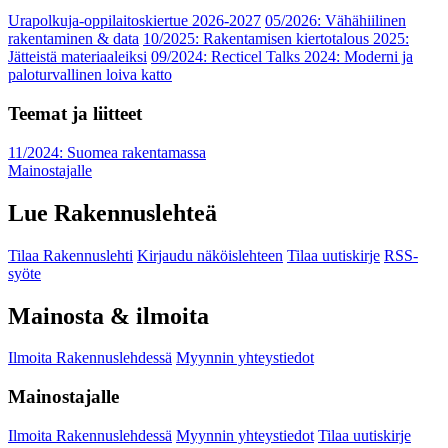
Urapolkuja-oppilaitoskiertue 2026-2027
05/2026: Vähähiilinen
rakentaminen & data
10/2025: Rakentamisen kiertotalous 2025:
Jätteistä materiaaleiksi
09/2024: Recticel Talks 2024: Moderni ja
paloturvallinen loiva katto
Teemat ja liitteet
11/2024: Suomea rakentamassa
Mainostajalle
Lue Rakennuslehteä
Tilaa Rakennuslehti
Kirjaudu näköislehteen
Tilaa uutiskirje
RSS-
syöte
Mainosta & ilmoita
Ilmoita Rakennuslehdessä
Myynnin yhteystiedot
Mainostajalle
Ilmoita Rakennuslehdessä
Myynnin yhteystiedot
Tilaa uutiskirje