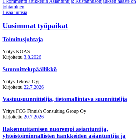
1 kommentti
artikkeliin Asiantuntija: Kustannusohjauksen haaste on
johtaminen
Lisää uutisia
Uusimmat työpaikat
Toimitusjohtaja
Yritys
KOAS
Kirjoitettu
3.8.2026
Suunnittelupäällikkö
Yritys
Tekova Oyj
Kirjoitettu
22.7.2026
Vastuusuunnittelija, tietomallintava suunnittelija
Yritys
FCG Finnish Consulting Group Oy
Kirjoitettu
20.7.2026
Rakennuttamisen nuorempi asiantuntija,
yhteistoiminnallisten hankkeiden asiantuntija ja