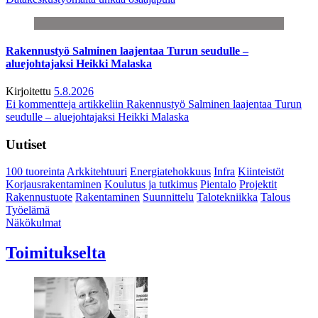
Rakennustyö Salminen laajentaa Turun seudulle –
aluejohtajaksi Heikki Malaska
Kirjoitettu
5.8.2026
Ei kommentteja
artikkeliin Rakennustyö Salminen laajentaa Turun
seudulle – aluejohtajaksi Heikki Malaska
Uutiset
100 tuoreinta
Arkkitehtuuri
Energiatehokkuus
Infra
Kiinteistöt
Korjausrakentaminen
Koulutus ja tutkimus
Pientalo
Projektit
Rakennustuote
Rakentaminen
Suunnittelu
Talotekniikka
Talous
Työelämä
Näkökulmat
Toimitukselta