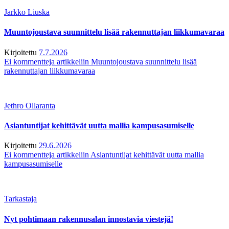
Jarkko Liuska
Muuntojoustava suunnittelu lisää rakennuttajan liikkumavaraa
Kirjoitettu
7.7.2026
Ei kommentteja
artikkeliin Muuntojoustava suunnittelu lisää
rakennuttajan liikkumavaraa
Jethro Ollaranta
Asiantuntijat kehittävät uutta mallia kampusasumiselle
Kirjoitettu
29.6.2026
Ei kommentteja
artikkeliin Asiantuntijat kehittävät uutta mallia
kampusasumiselle
Tarkastaja
Nyt pohtimaan rakennusalan innostavia viestejä!