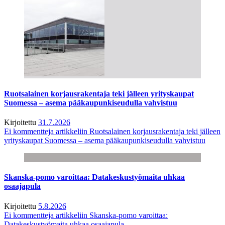
Ruotsalainen korjausrakentaja teki jälleen yrityskaupat
Suomessa – asema pääkaupunkiseudulla vahvistuu
Kirjoitettu
31.7.2026
Ei kommentteja
artikkeliin Ruotsalainen korjausrakentaja teki jälleen
yrityskaupat Suomessa – asema pääkaupunkiseudulla vahvistuu
Skanska-pomo varoittaa: Datakeskustyömaita uhkaa
osaajapula
Kirjoitettu
5.8.2026
Ei kommentteja
artikkeliin Skanska-pomo varoittaa:
Datakeskustyömaita uhkaa osaajapula