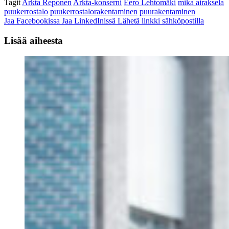
Tagit
Arkta Reponen
Arkta-konserni
Eero Lehtomäki
mika airaksela
puukerrostalo
puukerrostalorakentaminen
puurakentaminen
Jaa Facebookissa
Jaa LinkedInissä
Lähetä linkki sähköpostilla
Lisää aiheesta