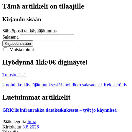
Tämä artikkeli on tilaajille
Kirjaudu sisään
Sähköposti tai käyttäjätunnus
Salasana
Kirjaudu sisään
Muista minut
Hyödynnä 1kk/0€ diginäyte!
Tutustu tästä
Unohditko käyttäjätunnuksesi?
Unohditko salasanasi?
Rekisteröidy
Luetuimmat artikkelit
GRK:lle infraurakka datakeskuksesta – työt jo käynnissä
Pääkategoria
Infra
Kirjoitettu
3.8.2026