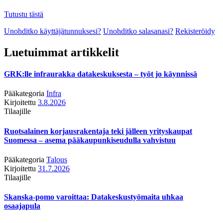
Tutustu tästä
Unohditko käyttäjätunnuksesi?
Unohditko salasanasi?
Rekisteröidy
Luetuimmat artikkelit
GRK:lle infraurakka datakeskuksesta – työt jo käynnissä
Pääkategoria
Infra
Kirjoitettu
3.8.2026
Tilaajille
Ruotsalainen korjausrakentaja teki jälleen yrityskaupat
Suomessa – asema pääkaupunkiseudulla vahvistuu
Pääkategoria
Talous
Kirjoitettu
31.7.2026
Tilaajille
Skanska-pomo varoittaa: Datakeskustyömaita uhkaa
osaajapula