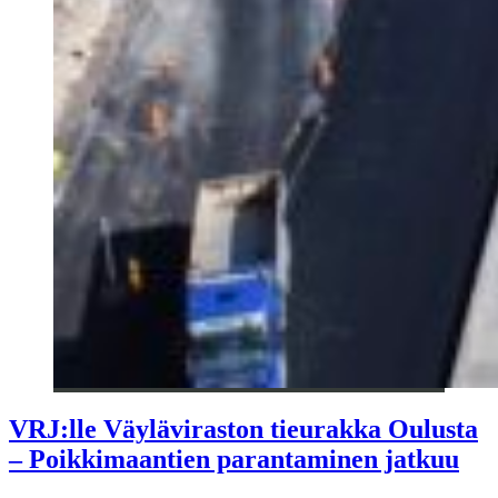
VRJ:lle Väyläviraston tieurakka Oulusta
– Poikkimaantien parantaminen jatkuu