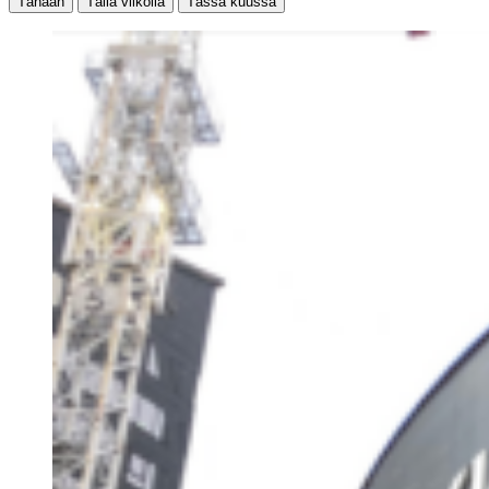
Tänään
Tällä viikolla
Tässä kuussa