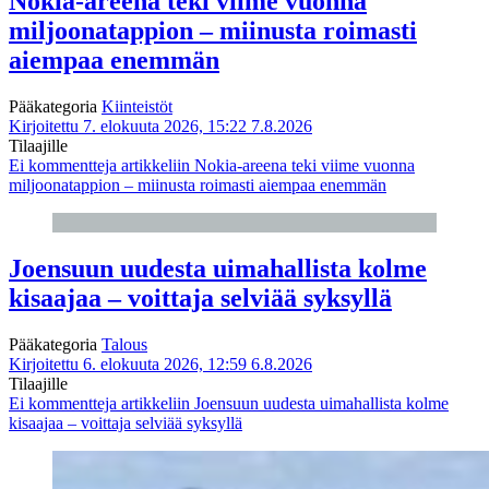
Nokia-areena teki viime vuonna
miljoonatappion – miinusta roimasti
aiempaa enemmän
Pääkategoria
Kiinteistöt
Kirjoitettu 7. elokuuta 2026, 15:22
7.8.2026
Tilaajille
Ei kommentteja
artikkeliin Nokia-areena teki viime vuonna
miljoonatappion – miinusta roimasti aiempaa enemmän
Joensuun uudesta uimahallista kolme
kisaajaa – voittaja selviää syksyllä
Pääkategoria
Talous
Kirjoitettu 6. elokuuta 2026, 12:59
6.8.2026
Tilaajille
Ei kommentteja
artikkeliin Joensuun uudesta uimahallista kolme
kisaajaa – voittaja selviää syksyllä