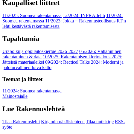
Kaupalliset liitteet
11/2025: Suomea rakentamassa
12/2024: INFRA-lehti
11/2024:
Suomea rakentamassa
11/2023: Jokka − Rakennusteollisuus RT:n
lehti kestävästä rakentamisesta
Tapahtumia
Urapolkuja-oppilaitoskiertue 2026-2027
05/2026: Vähähiilinen
rakentaminen & data
10/2025: Rakentamisen kiertotalous 2025:
Jätteistä materiaaleiksi
09/2024: Recticel Talks 2024: Moderni ja
paloturvallinen loiva katto
Teemat ja liitteet
11/2024: Suomea rakentamassa
Mainostajalle
Lue Rakennuslehteä
Tilaa Rakennuslehti
Kirjaudu näköislehteen
Tilaa uutiskirje
RSS-
syöte