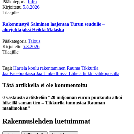
Pääkategoria
Infra
Kirjoitettu
5.8.2026
Tilaajille
Rakennustyö Salminen laajentaa Turun seudulle –
aluejohtajaksi Heikki Malaska
Pääkategoria
Talous
Kirjoitettu
5.8.2026
Tilaajille
Tagit
Hartela
koulu
rakentaminen
Rauma
Tikkurila
Jaa Facebookissa
Jaa LinkedInissä
Lähetä linkki sähköpostilla
Tätä artikkelia ei ole kommentoitu
0 vastausta artikkeliin “20 miljoonan euron puukoulu alkoi
hilseillä saman tien – Tikkurila tunnustaa Rauman
maalimokan”
Rakennuslehden luetuimmat