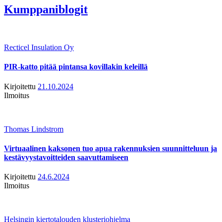
Kumppaniblogit
Recticel Insulation Oy
PIR-katto pitää pintansa kovillakin keleillä
Kirjoitettu
21.10.2024
Ilmoitus
Thomas Lindstrom
Virtuaalinen kaksonen tuo apua rakennuksien suunnitteluun ja
kestävyystavoitteiden saavuttamiseen
Kirjoitettu
24.6.2024
Ilmoitus
Helsingin kiertotalouden klusteriohjelma