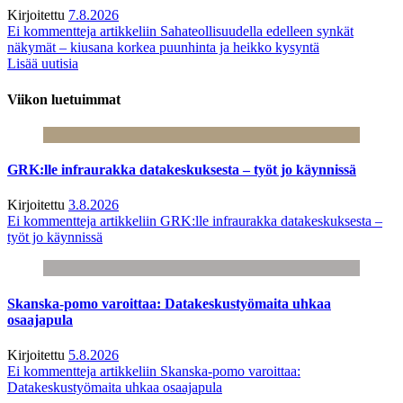
Kirjoitettu
7.8.2026
Ei kommentteja
artikkeliin Sahateollisuudella edelleen synkät
näkymät – kiusana korkea puunhinta ja heikko kysyntä
Lisää uutisia
Viikon luetuimmat
GRK:lle infraurakka datakeskuksesta – työt jo käynnissä
Kirjoitettu
3.8.2026
Ei kommentteja
artikkeliin GRK:lle infraurakka datakeskuksesta –
työt jo käynnissä
Skanska-pomo varoittaa: Datakeskustyömaita uhkaa
osaajapula
Kirjoitettu
5.8.2026
Ei kommentteja
artikkeliin Skanska-pomo varoittaa:
Datakeskustyömaita uhkaa osaajapula