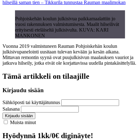
hilseillä saman tien – Tikkurila tunnustaa Rauman maalimokan
Pohjoiskehän koulun julkisivua paikkamaalattiin jo
vuosi rakennuksen valmistumisesta. Maalit hilseilivät
erityisesti eteläiseltä julkisivulta. KUVA: KARI
MANKONEN
Vuonna 2019 valmistuneen Rauman Pohjoiskehän koulun
julkisivupanelointi uusitaan tulevan kevään ja kesän aikana.
Mittavan remontin syynä ovat puujulkisivun maalauksen vauriot ja
jatkuva hilseily, jotka eivät ole korjattavissa uudella pintakäsittelyllä.
Tämä artikkeli on tilaajille
Kirjaudu sisään
Sähköposti tai käyttäjätunnus
Salasana
Kirjaudu sisään
Muista minut
Hyödynnä 1kk/0€ diginäyte!