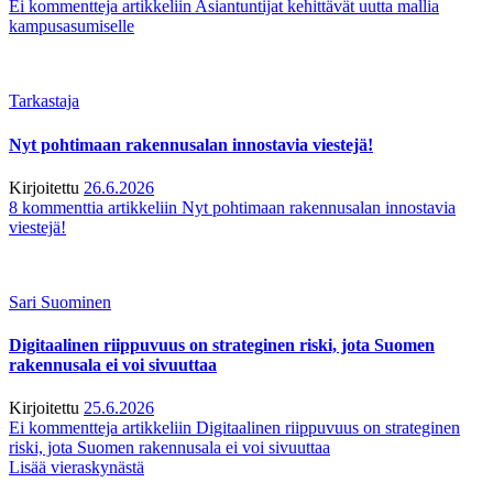
Ei kommentteja
artikkeliin Asiantuntijat kehittävät uutta mallia
kampusasumiselle
Tarkastaja
Nyt pohtimaan rakennusalan innostavia viestejä!
Kirjoitettu
26.6.2026
8 kommenttia
artikkeliin Nyt pohtimaan rakennusalan innostavia
viestejä!
Sari Suominen
Digitaalinen riippuvuus on strateginen riski, jota Suomen
rakennusala ei voi sivuuttaa
Kirjoitettu
25.6.2026
Ei kommentteja
artikkeliin Digitaalinen riippuvuus on strateginen
riski, jota Suomen rakennusala ei voi sivuuttaa
Lisää vieraskynästä