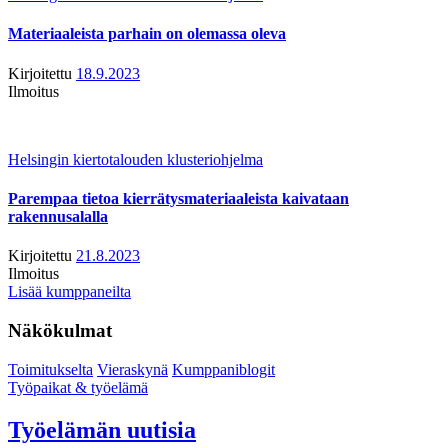
Materiaaleista parhain on olemassa oleva
Kirjoitettu
18.9.2023
Ilmoitus
Helsingin kiertotalouden klusteriohjelma
Parempaa tietoa kierrätysmateriaaleista kaivataan
rakennusalalla
Kirjoitettu
21.8.2023
Ilmoitus
Lisää kumppaneilta
Näkökulmat
Toimitukselta
Vieraskynä
Kumppaniblogit
Työpaikat & työelämä
Työelämän uutisia