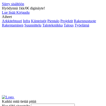
Siirry sisältöön
Hyödynnä 1kk/0€ diginäyte!
Lue lisää
Kirjaudu
Aiheet
Arkkitehtuuri
Infra
Kiinteistöt
Pientalo
Projektit
Rakennustuote
Rakentaminen
Suunnittelu
Talotekniikka
Talous
Työelämä
Kaikki mitä tietää pitää
Hae tältä sivustolta