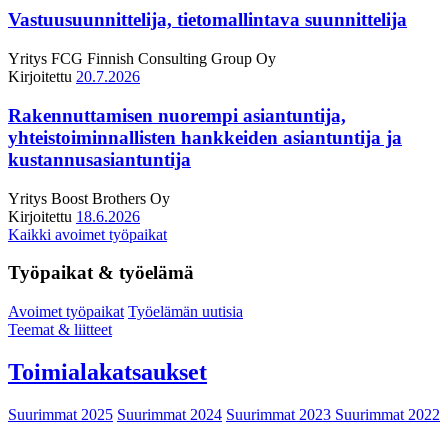
Vastuusuunnittelija, tietomallintava suunnittelija
Yritys
FCG Finnish Consulting Group Oy
Kirjoitettu
20.7.2026
Rakennuttamisen nuorempi asiantuntija,
yhteistoiminnallisten hankkeiden asiantuntija ja
kustannusasiantuntija
Yritys
Boost Brothers Oy
Kirjoitettu
18.6.2026
Kaikki avoimet työpaikat
Työpaikat & työelämä
Avoimet työpaikat
Työelämän uutisia
Teemat & liitteet
Toimialakatsaukset
Suurimmat 2025
Suurimmat 2024
Suurimmat 2023
Suurimmat 2022