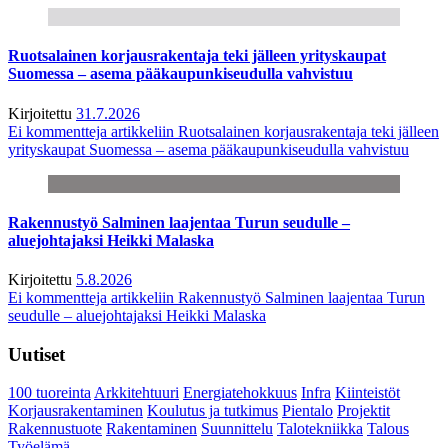
Ruotsalainen korjausrakentaja teki jälleen yrityskaupat
Suomessa – asema pääkaupunkiseudulla vahvistuu
Kirjoitettu
31.7.2026
Ei kommentteja
artikkeliin Ruotsalainen korjausrakentaja teki jälleen
yrityskaupat Suomessa – asema pääkaupunkiseudulla vahvistuu
Rakennustyö Salminen laajentaa Turun seudulle –
aluejohtajaksi Heikki Malaska
Kirjoitettu
5.8.2026
Ei kommentteja
artikkeliin Rakennustyö Salminen laajentaa Turun
seudulle – aluejohtajaksi Heikki Malaska
Uutiset
100 tuoreinta
Arkkitehtuuri
Energiatehokkuus
Infra
Kiinteistöt
Korjausrakentaminen
Koulutus ja tutkimus
Pientalo
Projektit
Rakennustuote
Rakentaminen
Suunnittelu
Talotekniikka
Talous
Työelämä