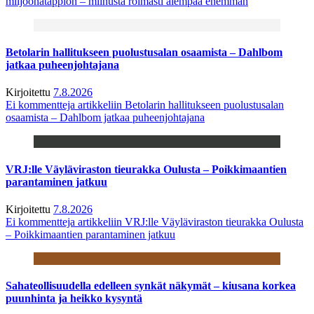
miljoonatappion – miinusta roimasti aiempaa enemmän
Betolarin hallitukseen puolustusalan osaamista – Dahlbom
jatkaa puheenjohtajana
Kirjoitettu
7.8.2026
Ei kommentteja
artikkeliin Betolarin hallitukseen puolustusalan
osaamista – Dahlbom jatkaa puheenjohtajana
VRJ:lle Väyläviraston tieurakka Oulusta – Poikkimaantien
parantaminen jatkuu
Kirjoitettu
7.8.2026
Ei kommentteja
artikkeliin VRJ:lle Väyläviraston tieurakka Oulusta
– Poikkimaantien parantaminen jatkuu
Sahateollisuudella edelleen synkät näkymät – kiusana korkea
puunhinta ja heikko kysyntä