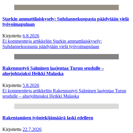
Starkin ammattilaiskysely: Suhdannekuopasta päädytään vielä
työvoimapulaan
Kirjoitettu
6.8.2026
Ei kommentteja
artikkeliin Starkin ammattilaiskysely:
Suhdannekuopasta päädytään vielä työvoimapulaan
Rakennustyö Salminen laajentaa Turun seudulle –
aluejohtajaksi Heikki Malaska
Kirjoitettu
5.8.2026
Ei kommentteja
artikkeliin Rakennustyö Salminen laajentaa Turun
seudulle – aluejohtajaksi Heikki Malaska
Rakentamisen työntekijämäärä laski edelleen
Kirjoitettu
22.7.2026