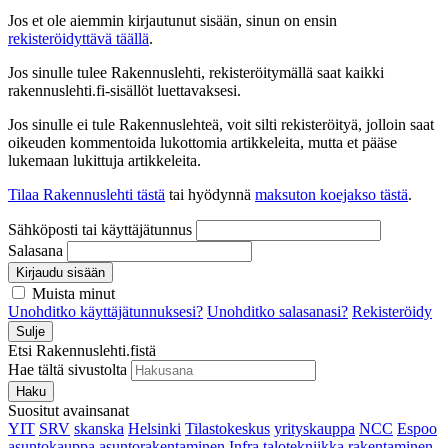
Jos et ole aiemmin kirjautunut sisään, sinun on ensin
rekisteröidyttävä täällä
.
Jos sinulle tulee Rakennuslehti, rekisteröitymällä saat kaikki
rakennuslehti.fi-sisällöt luettavaksesi.
Jos sinulle ei tule Rakennuslehteä, voit silti rekisteröityä, jolloin saat
oikeuden kommentoida lukottomia artikkeleita, mutta et pääse
lukemaan lukittuja artikkeleita.
Tilaa Rakennuslehti tästä
tai hyödynnä
maksuton koejakso tästä
.
Sähköposti tai käyttäjätunnus
Salasana
Kirjaudu sisään
Muista minut
Unohditko käyttäjätunnuksesi?
Unohditko salasanasi?
Rekisteröidy
Sulje
Etsi Rakennuslehti.fistä
Hae tältä sivustolta
Haku
Suositut avainsanat
YIT
SRV
skanska
Helsinki
Tilastokeskus
yrityskauppa
NCC
Espoo
asuntokauppa
asuntorakentaminen
Infra
talotekniikka
rakentaminen