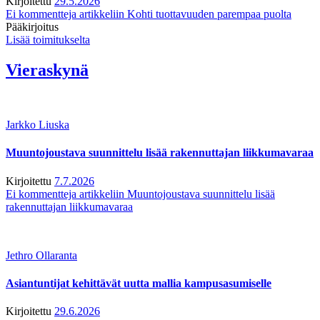
Kirjoitettu
29.5.2026
Ei kommentteja
artikkeliin Kohti tuottavuuden parempaa puolta
Pääkirjoitus
Lisää toimitukselta
Vieraskynä
Jarkko Liuska
Muuntojoustava suunnittelu lisää rakennuttajan liikkumavaraa
Kirjoitettu
7.7.2026
Ei kommentteja
artikkeliin Muuntojoustava suunnittelu lisää
rakennuttajan liikkumavaraa
Jethro Ollaranta
Asiantuntijat kehittävät uutta mallia kampusasumiselle
Kirjoitettu
29.6.2026