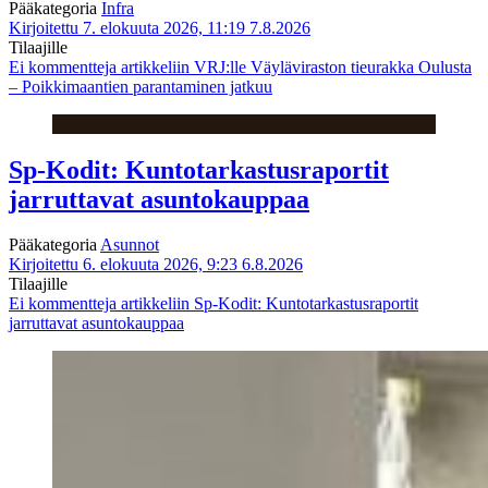
Pääkategoria
Infra
Kirjoitettu 7. elokuuta 2026, 11:19
7.8.2026
Tilaajille
Ei kommentteja
artikkeliin VRJ:lle Väyläviraston tieurakka Oulusta
– Poikkimaantien parantaminen jatkuu
Sp-Kodit: Kuntotarkastusraportit
jarruttavat asuntokauppaa
Pääkategoria
Asunnot
Kirjoitettu 6. elokuuta 2026, 9:23
6.8.2026
Tilaajille
Ei kommentteja
artikkeliin Sp-Kodit: Kuntotarkastusraportit
jarruttavat asuntokauppaa