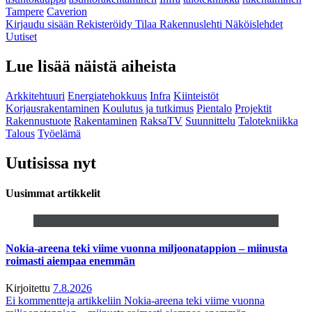
Tampere
Caverion
Kirjaudu sisään
Rekisteröidy
Tilaa Rakennuslehti
Näköislehdet
Uutiset
Lue lisää näistä aiheista
Arkkitehtuuri
Energiatehokkuus
Infra
Kiinteistöt
Korjausrakentaminen
Koulutus ja tutkimus
Pientalo
Projektit
Rakennustuote
Rakentaminen
RaksaTV
Suunnittelu
Talotekniikka
Talous
Työelämä
Uutisissa nyt
Uusimmat artikkelit
Nokia-areena teki viime vuonna miljoonatappion – miinusta
roimasti aiempaa enemmän
Kirjoitettu
7.8.2026
Ei kommentteja
artikkeliin Nokia-areena teki viime vuonna