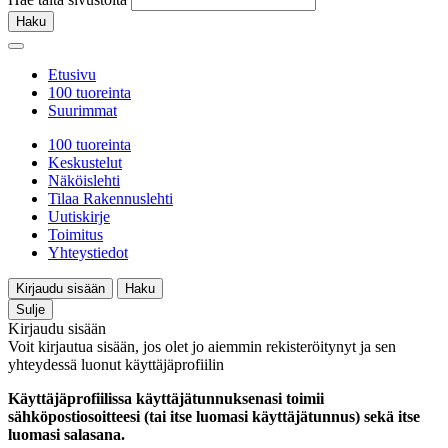
Haku
Etusivu
100 tuoreinta
Suurimmat
100 tuoreinta
Keskustelut
Näköislehti
Tilaa Rakennuslehti
Uutiskirje
Toimitus
Yhteystiedot
Kirjaudu sisään
Haku
Sulje
Kirjaudu sisään
Voit kirjautua sisään, jos olet jo aiemmin rekisteröitynyt ja sen
yhteydessä luonut käyttäjäprofiilin
Käyttäjäprofiilissa käyttäjätunnuksenasi toimii
sähköpostiosoitteesi (tai itse luomasi käyttäjätunnus) sekä itse
luomasi salasana.