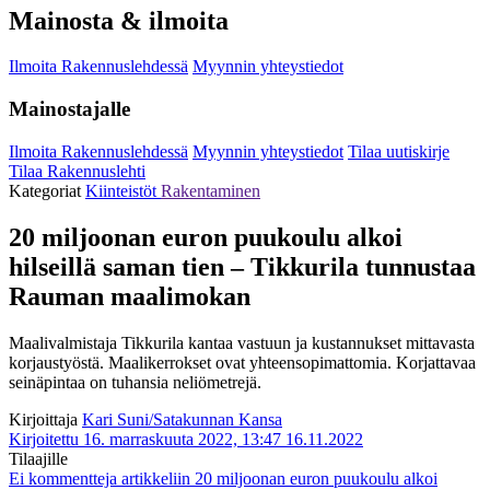
Mainosta & ilmoita
Ilmoita Rakennuslehdessä
Myynnin yhteystiedot
Mainostajalle
Ilmoita Rakennuslehdessä
Myynnin yhteystiedot
Tilaa uutiskirje
Tilaa Rakennuslehti
Kategoriat
Kiinteistöt
Rakentaminen
20 miljoonan euron puukoulu alkoi
hilseillä saman tien – Tikkurila tunnustaa
Rauman maalimokan
Maalivalmistaja Tikkurila kantaa vastuun ja kustannukset mittavasta
korjaustyöstä. Maalikerrokset ovat yhteensopimattomia. Korjattavaa
seinäpintaa on tuhansia neliömetrejä.
Kirjoittaja
Kari Suni/Satakunnan Kansa
Kirjoitettu 16. marraskuuta 2022, 13:47
16.11.2022
Tilaajille
Ei kommentteja
artikkeliin 20 miljoonan euron puukoulu alkoi