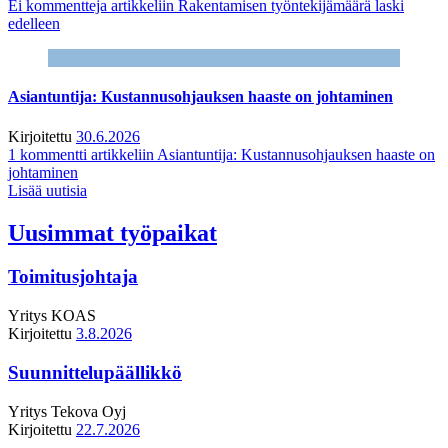
Ei kommentteja
artikkeliin Rakentamisen työntekijämäärä laski
edelleen
Asiantuntija: Kustannusohjauksen haaste on johtaminen
Kirjoitettu
30.6.2026
1 kommentti
artikkeliin Asiantuntija: Kustannusohjauksen haaste on
johtaminen
Lisää uutisia
Uusimmat työpaikat
Toimitusjohtaja
Yritys
KOAS
Kirjoitettu
3.8.2026
Suunnittelupäällikkö
Yritys
Tekova Oyj
Kirjoitettu
22.7.2026