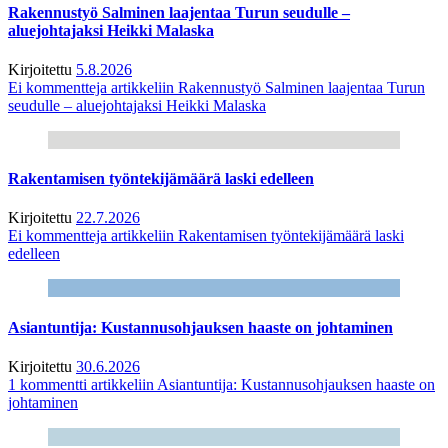
Rakennustyö Salminen laajentaa Turun seudulle –
aluejohtajaksi Heikki Malaska
Kirjoitettu
5.8.2026
Ei kommentteja
artikkeliin Rakennustyö Salminen laajentaa Turun
seudulle – aluejohtajaksi Heikki Malaska
Rakentamisen työntekijämäärä laski edelleen
Kirjoitettu
22.7.2026
Ei kommentteja
artikkeliin Rakentamisen työntekijämäärä laski
edelleen
Asiantuntija: Kustannusohjauksen haaste on johtaminen
Kirjoitettu
30.6.2026
1 kommentti
artikkeliin Asiantuntija: Kustannusohjauksen haaste on
johtaminen