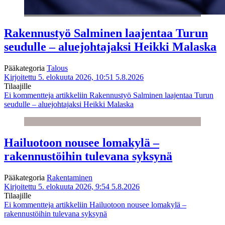
Rakennustyö Salminen laajentaa Turun
seudulle – aluejohtajaksi Heikki Malaska
Pääkategoria
Talous
Kirjoitettu 5. elokuuta 2026, 10:51
5.8.2026
Tilaajille
Ei kommentteja
artikkeliin Rakennustyö Salminen laajentaa Turun
seudulle – aluejohtajaksi Heikki Malaska
Hailuotoon nousee lomakylä –
rakennustöihin tulevana syksynä
Pääkategoria
Rakentaminen
Kirjoitettu 5. elokuuta 2026, 9:54
5.8.2026
Tilaajille
Ei kommentteja
artikkeliin Hailuotoon nousee lomakylä –
rakennustöihin tulevana syksynä