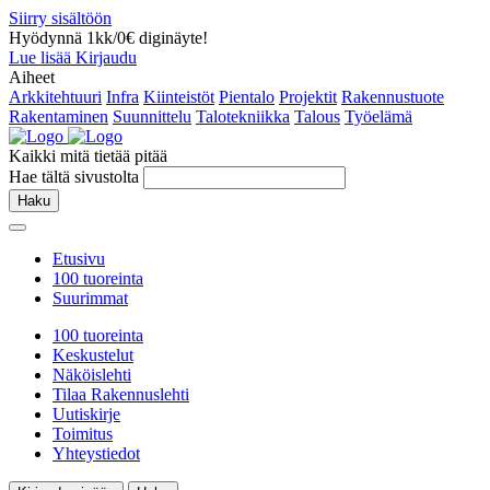
Siirry sisältöön
Hyödynnä 1kk/0€ diginäyte!
Lue lisää
Kirjaudu
Aiheet
Arkkitehtuuri
Infra
Kiinteistöt
Pientalo
Projektit
Rakennustuote
Rakentaminen
Suunnittelu
Talotekniikka
Talous
Työelämä
Kaikki mitä tietää pitää
Hae tältä sivustolta
Haku
Etusivu
100 tuoreinta
Suurimmat
100 tuoreinta
Keskustelut
Näköislehti
Tilaa Rakennuslehti
Uutiskirje
Toimitus
Yhteystiedot