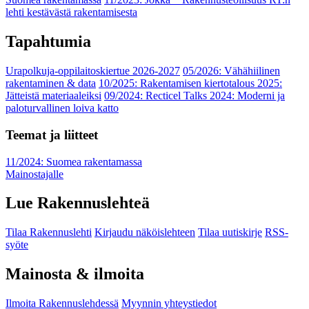
lehti kestävästä rakentamisesta
Tapahtumia
Urapolkuja-oppilaitoskiertue 2026-2027
05/2026: Vähähiilinen
rakentaminen & data
10/2025: Rakentamisen kiertotalous 2025:
Jätteistä materiaaleiksi
09/2024: Recticel Talks 2024: Moderni ja
paloturvallinen loiva katto
Teemat ja liitteet
11/2024: Suomea rakentamassa
Mainostajalle
Lue Rakennuslehteä
Tilaa Rakennuslehti
Kirjaudu näköislehteen
Tilaa uutiskirje
RSS-
syöte
Mainosta & ilmoita
Ilmoita Rakennuslehdessä
Myynnin yhteystiedot