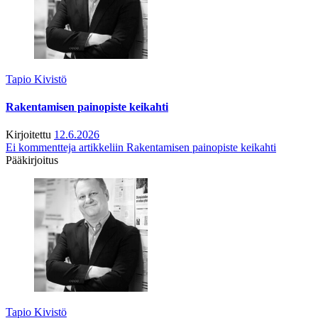
Tapio Kivistö
Rakentamisen painopiste keikahti
Kirjoitettu
12.6.2026
Ei kommentteja
artikkeliin Rakentamisen painopiste keikahti
Pääkirjoitus
Tapio Kivistö