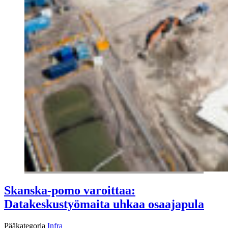
Skanska-pomo varoittaa:
Datakeskustyömaita uhkaa osaajapula
Pääkategoria
Infra