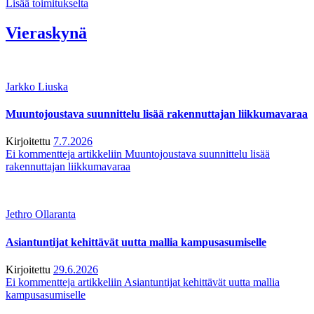
Lisää toimitukselta
Vieraskynä
Jarkko Liuska
Muuntojoustava suunnittelu lisää rakennuttajan liikkumavaraa
Kirjoitettu
7.7.2026
Ei kommentteja
artikkeliin Muuntojoustava suunnittelu lisää
rakennuttajan liikkumavaraa
Jethro Ollaranta
Asiantuntijat kehittävät uutta mallia kampusasumiselle
Kirjoitettu
29.6.2026
Ei kommentteja
artikkeliin Asiantuntijat kehittävät uutta mallia
kampusasumiselle