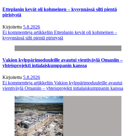
Etteplanin kevät oli kohmeinen – kysynnässä silti pientä
piristystä
Kirjoitettu
5.8.2026
Ei kommentteja
artikkeliin Etteplanin kevät oli kohmeinen –
kysynnässä silti pientä piristystä
Vakion kylppärimoduuleille avautui vientiväylä Omaniin –
yhteisprojekti intialaiskumppanin kanssa
Kirjoitettu
5.8.2026
Ei kommentteja
artikkeliin Vakion kylppärimoduuleille avautui
vientiväylä Omaniin – yhteisprojekti intialaiskumppanin kanssa