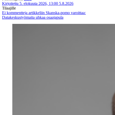
Kirjoitettu 5. elokuuta 2026, 13:00
5.8.2026
Tilaajille
Ei kommentteja
artikkeliin Skanska-pomo varoittaa:
Datakeskustyömaita uhkaa osaajapula