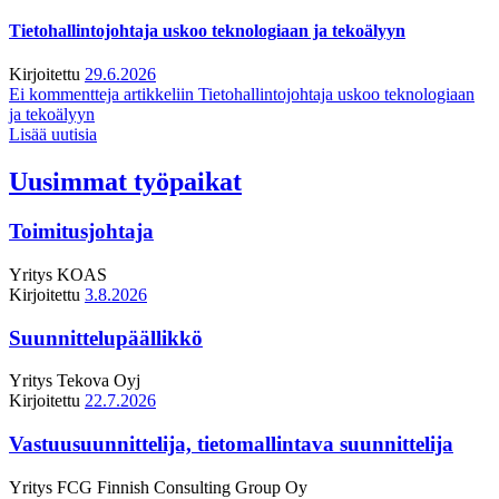
Tietohallintojohtaja uskoo teknologiaan ja tekoälyyn
Kirjoitettu
29.6.2026
Ei kommentteja
artikkeliin Tietohallintojohtaja uskoo teknologiaan
ja tekoälyyn
Lisää uutisia
Uusimmat työpaikat
Toimitusjohtaja
Yritys
KOAS
Kirjoitettu
3.8.2026
Suunnittelupäällikkö
Yritys
Tekova Oyj
Kirjoitettu
22.7.2026
Vastuusuunnittelija, tietomallintava suunnittelija
Yritys
FCG Finnish Consulting Group Oy