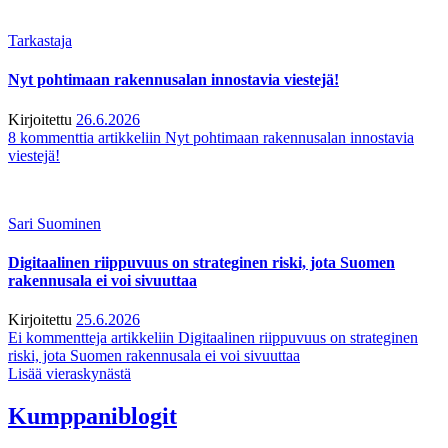
Tarkastaja
Nyt pohtimaan rakennusalan innostavia viestejä!
Kirjoitettu
26.6.2026
8 kommenttia
artikkeliin Nyt pohtimaan rakennusalan innostavia
viestejä!
Sari Suominen
Digitaalinen riippuvuus on strateginen riski, jota Suomen
rakennusala ei voi sivuuttaa
Kirjoitettu
25.6.2026
Ei kommentteja
artikkeliin Digitaalinen riippuvuus on strateginen
riski, jota Suomen rakennusala ei voi sivuuttaa
Lisää vieraskynästä
Kumppaniblogit