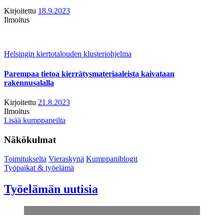
Kirjoitettu
18.9.2023
Ilmoitus
Helsingin kiertotalouden klusteriohjelma
Parempaa tietoa kierrätysmateriaaleista kaivataan
rakennusalalla
Kirjoitettu
21.8.2023
Ilmoitus
Lisää kumppaneilta
Näkökulmat
Toimitukselta
Vieraskynä
Kumppaniblogit
Työpaikat & työelämä
Työelämän uutisia