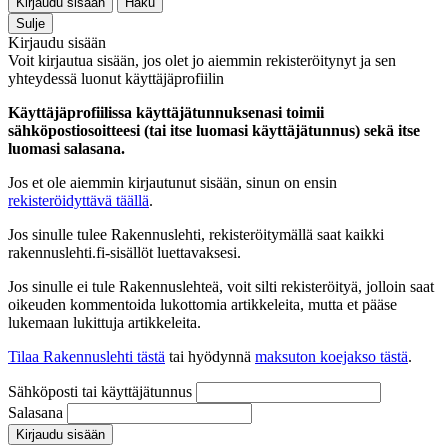
Kirjaudu sisään
Haku
Sulje
Kirjaudu sisään
Voit kirjautua sisään, jos olet jo aiemmin rekisteröitynyt ja sen
yhteydessä luonut käyttäjäprofiilin
Käyttäjäprofiilissa käyttäjätunnuksenasi toimii
sähköpostiosoitteesi (tai itse luomasi käyttäjätunnus) sekä itse
luomasi salasana.
Jos et ole aiemmin kirjautunut sisään, sinun on ensin
rekisteröidyttävä täällä
.
Jos sinulle tulee Rakennuslehti, rekisteröitymällä saat kaikki
rakennuslehti.fi-sisällöt luettavaksesi.
Jos sinulle ei tule Rakennuslehteä, voit silti rekisteröityä, jolloin saat
oikeuden kommentoida lukottomia artikkeleita, mutta et pääse
lukemaan lukittuja artikkeleita.
Tilaa Rakennuslehti tästä
tai hyödynnä
maksuton koejakso tästä
.
Sähköposti tai käyttäjätunnus
Salasana
Kirjaudu sisään