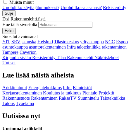
Muista minut
Unohditko käyttäjätunnuksesi?
Unohditko salasanasi?
Rekisteröidy
Sulje
Etsi Rakennuslehti.fistä
Hae tältä sivustolta
Haku
Suositut avainsanat
YIT
SRV
skanska
Helsinki
Tilastokeskus
yrityskauppa
NCC
Espoo
asuntokauppa
asuntorakentaminen
Infra
talotekniikka
rakentaminen
Tampere
Caverion
Kirjaudu sisään
Rekisteröidy
Tilaa Rakennuslehti
Näköislehdet
Uutiset
Lue lisää näistä aiheista
Arkkitehtuuri
Energiatehokkuus
Infra
Kiinteistöt
Korjausrakentaminen
Koulutus ja tutkimus
Pientalo
Projektit
Rakennustuote
Rakentaminen
RaksaTV
Suunnittelu
Talotekniikka
Talous
Työelämä
Uutisissa nyt
Uusimmat artikkelit