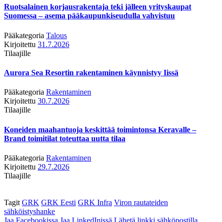
Ruotsalainen korjausrakentaja teki jälleen yrityskaupat
Suomessa – asema pääkaupunkiseudulla vahvistuu
Pääkategoria
Talous
Kirjoitettu
31.7.2026
Tilaajille
Aurora Sea Resortin rakentaminen käynnistyy Iissä
Pääkategoria
Rakentaminen
Kirjoitettu
30.7.2026
Tilaajille
Koneiden maahantuoja keskittää toimintonsa Keravalle –
Brand toimitilat toteuttaa uutta tilaa
Pääkategoria
Rakentaminen
Kirjoitettu
29.7.2026
Tilaajille
Tagit
GRK
GRK Eesti
GRK Infra
Viron rautateiden
sähköistyshanke
Jaa Facebookissa
Jaa LinkedInissä
Lähetä linkki sähköpostilla