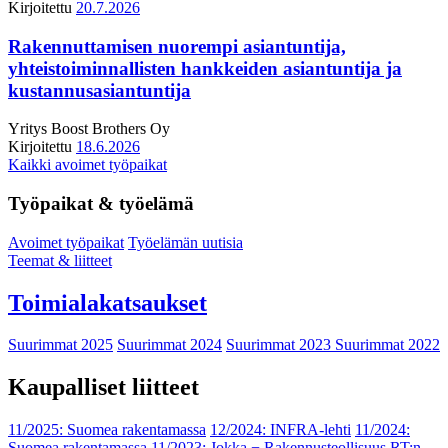
Kirjoitettu
20.7.2026
Rakennuttamisen nuorempi asiantuntija,
yhteistoiminnallisten hankkeiden asiantuntija ja
kustannusasiantuntija
Yritys
Boost Brothers Oy
Kirjoitettu
18.6.2026
Kaikki avoimet työpaikat
Työpaikat & työelämä
Avoimet työpaikat
Työelämän uutisia
Teemat & liitteet
Toimialakatsaukset
Suurimmat 2025
Suurimmat 2024
Suurimmat 2023
Suurimmat 2022
Kaupalliset liitteet
11/2025: Suomea rakentamassa
12/2024: INFRA-lehti
11/2024:
Suomea rakentamassa
11/2023: Jokka − Rakennusteollisuus RT:n