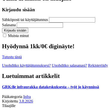
Kirjaudu sisään
Sähköposti tai käyttäjätunnus
Salasana
Kirjaudu sisään
Muista minut
Hyödynnä 1kk/0€ diginäyte!
Tutustu tästä
Unohditko käyttäjätunnuksesi?
Unohditko salasanasi?
Rekisteröidy
Luetuimmat artikkelit
GRK:lle infraurakka datakeskuksesta – työt jo käynnissä
Pääkategoria
Infra
Kirjoitettu
3.8.2026
Tilaajille