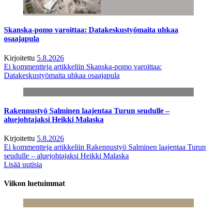
Skanska-pomo varoittaa: Datakeskustyömaita uhkaa
osaajapula
Kirjoitettu
5.8.2026
Ei kommentteja
artikkeliin Skanska-pomo varoittaa:
Datakeskustyömaita uhkaa osaajapula
Rakennustyö Salminen laajentaa Turun seudulle –
aluejohtajaksi Heikki Malaska
Kirjoitettu
5.8.2026
Ei kommentteja
artikkeliin Rakennustyö Salminen laajentaa Turun
seudulle – aluejohtajaksi Heikki Malaska
Lisää uutisia
Viikon luetuimmat