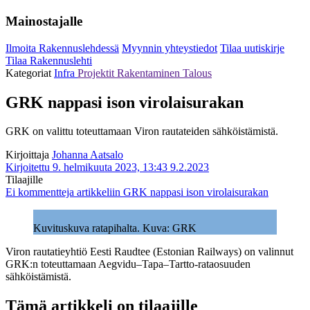
Mainostajalle
Ilmoita Rakennuslehdessä
Myynnin yhteystiedot
Tilaa uutiskirje
Tilaa Rakennuslehti
Kategoriat
Infra
Projektit
Rakentaminen
Talous
GRK nappasi ison virolaisurakan
GRK on valittu toteuttamaan Viron rautateiden sähköistämistä.
Kirjoittaja
Johanna Aatsalo
Kirjoitettu 9. helmikuuta 2023, 13:43
9.2.2023
Tilaajille
Ei kommentteja
artikkeliin GRK nappasi ison virolaisurakan
Kuvituskuva ratapihalta. Kuva: GRK
Viron rautatieyhtiö Eesti Raudtee (Estonian Railways) on valinnut
GRK:n toteuttamaan Aegvidu–Tapa–Tartto-rataosuuden
sähköistämistä.
Tämä artikkeli on tilaajille