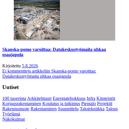
Skanska-pomo varoittaa: Datakeskustyömaita uhkaa
osaajapula
Kirjoitettu
5.8.2026
Ei kommentteja
artikkeliin Skanska-pomo varoittaa:
Datakeskustyömaita uhkaa osaajapula
Uutiset
100 tuoreinta
Arkkitehtuuri
Energiatehokkuus
Infra
Kiinteistöt
Korjausrakentaminen
Koulutus ja tutkimus
Pientalo
Projektit
Rakennustuote
Rakentaminen
Suunnittelu
Talotekniikka
Talous
Työelämä
Näkökulmat