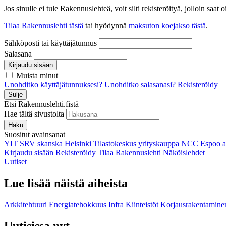
Jos sinulle ei tule Rakennuslehteä, voit silti rekisteröityä, jolloin sa
Tilaa Rakennuslehti tästä
tai hyödynnä
maksuton koejakso tästä
.
Sähköposti tai käyttäjätunnus
Salasana
Kirjaudu sisään
Muista minut
Unohditko käyttäjätunnuksesi?
Unohditko salasanasi?
Rekisteröidy
Sulje
Etsi Rakennuslehti.fistä
Hae tältä sivustolta
Haku
Suositut avainsanat
YIT
SRV
skanska
Helsinki
Tilastokeskus
yrityskauppa
NCC
Espoo
Kirjaudu sisään
Rekisteröidy
Tilaa Rakennuslehti
Näköislehdet
Uutiset
Lue lisää näistä aiheista
Arkkitehtuuri
Energiatehokkuus
Infra
Kiinteistöt
Korjausrakentamine
Uutisissa nyt