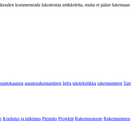
at oikeuden kommentoida lukottomia artikkeleita, mutta et pääse lukemaan l
asuntokauppa
asuntorakentaminen
Infra
talotekniikka
rakentaminen
Tam
n
Koulutus ja tutkimus
Pientalo
Projektit
Rakennustuote
Rakentaminen