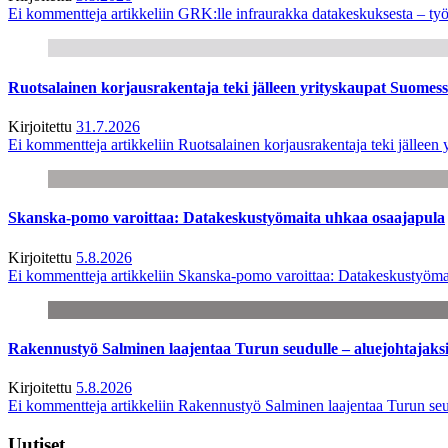
Ei kommentteja
artikkeliin GRK:lle infraurakka datakeskuksesta – työ
Ruotsalainen korjausrakentaja teki jälleen yrityskaupat Suome
Kirjoitettu
31.7.2026
Ei kommentteja
artikkeliin Ruotsalainen korjausrakentaja teki jälle
Skanska-pomo varoittaa: Datakeskustyömaita uhkaa osaajapula
Kirjoitettu
5.8.2026
Ei kommentteja
artikkeliin Skanska-pomo varoittaa: Datakeskustyöma
Rakennustyö Salminen laajentaa Turun seudulle – aluejohtajaks
Kirjoitettu
5.8.2026
Ei kommentteja
artikkeliin Rakennustyö Salminen laajentaa Turun seu
Uutiset