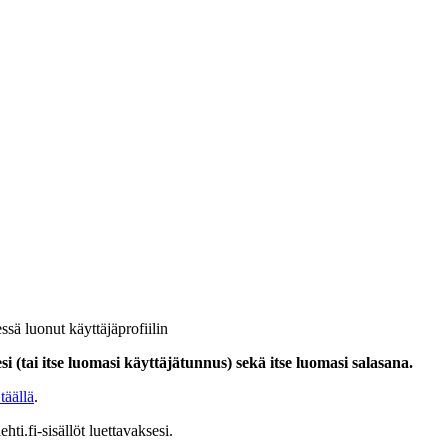
ssä luonut käyttäjäprofiilin
i (tai itse luomasi käyttäjätunnus) sekä itse luomasi salasana.
täällä
.
hti.fi-sisällöt luettavaksesi.