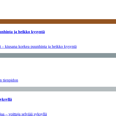
unhinta ja heikko kysyntä
ät – kiusana korkea puunhinta ja heikko kysyntä
än tienpidon
yksyllä
aa – voittaja selviää syksyllä