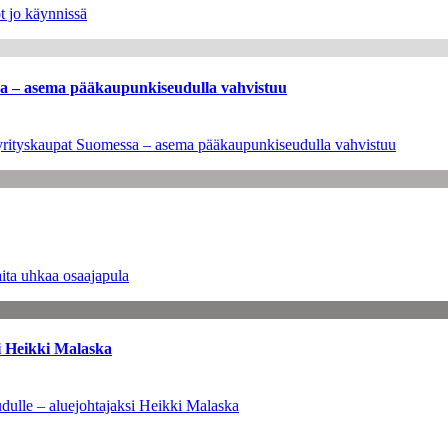
t jo käynnissä
ssa – asema pääkaupunkiseudulla vahvistuu
en yrityskaupat Suomessa – asema pääkaupunkiseudulla vahvistuu
ita uhkaa osaajapula
i Heikki Malaska
dulle – aluejohtajaksi Heikki Malaska