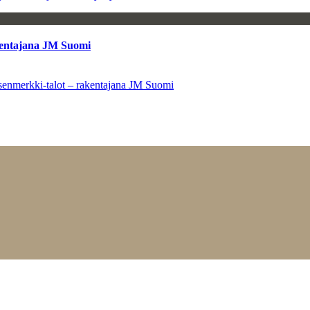
kentajana JM Suomi
senmerkki-talot – rakentajana JM Suomi