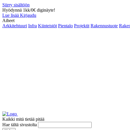
Siirry sisältöön
Hyödynnä 1kk/0€ diginäyte!
Lue lisää
Kirjaudu
Aiheet
Arkkitehtuuri
Infra
Kiinteistöt
Pientalo
Projektit
Rakennustuote
Raken
Kaikki mitä tietää pitää
Hae tältä sivustolta