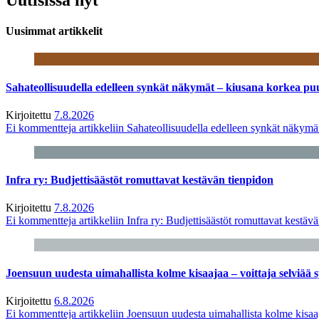
Uusimmat artikkelit
Sahateollisuudella edelleen synkät näkymät – kiusana korkea pu
Kirjoitettu
7.8.2026
Ei kommentteja
artikkeliin Sahateollisuudella edelleen synkät näkym
Infra ry: Budjettisäästöt romuttavat kestävän tienpidon
Kirjoitettu
7.8.2026
Ei kommentteja
artikkeliin Infra ry: Budjettisäästöt romuttavat kestäv
Joensuun uudesta uimahallista kolme kisaajaa – voittaja selviää s
Kirjoitettu
6.8.2026
Ei kommentteja
artikkeliin Joensuun uudesta uimahallista kolme kisaaj