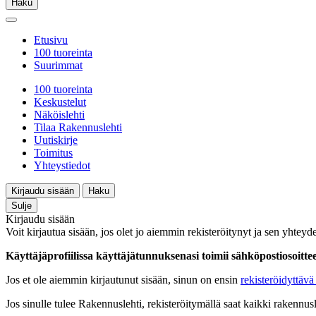
Haku
Etusivu
100 tuoreinta
Suurimmat
100 tuoreinta
Keskustelut
Näköislehti
Tilaa Rakennuslehti
Uutiskirje
Toimitus
Yhteystiedot
Kirjaudu sisään
Haku
Sulje
Kirjaudu sisään
Voit kirjautua sisään, jos olet jo aiemmin rekisteröitynyt ja sen yhteyde
Käyttäjäprofiilissa käyttäjätunnuksenasi toimii sähköpostiosoittees
Jos et ole aiemmin kirjautunut sisään, sinun on ensin
rekisteröidyttävä 
Jos sinulle tulee Rakennuslehti, rekisteröitymällä saat kaikki rakennusle