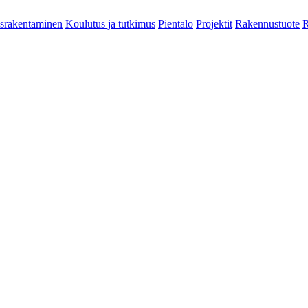
srakentaminen
Koulutus ja tutkimus
Pientalo
Projektit
Rakennustuote
R