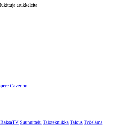
ukittuja artikkeleita.
pere
Caverion
RaksaTV
Suunnittelu
Talotekniikka
Talous
Työelämä