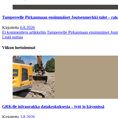
Tampereelle Pirkanmaan ensimmäiset Joutsenmerkki-talot – ra
Kirjoitettu
6.8.2026
Ei kommentteja
artikkeliin Tampereelle Pirkanmaan ensimmäiset Jout
Lisää uutisia
Viikon luetuimmat
GRK:lle infraurakka datakeskuksesta – työt jo käynnissä
Kirjoitettu
3.8.2026