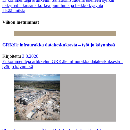
Ei kommentteja
artikkeliin Sahateollisuudella edelleen synkät
näkymät – kiusana korkea puunhinta ja heikko kysyntä
Lisää uutisia
Viikon luetuimmat
GRK:lle infraurakka datakeskuksesta – työt jo käynnissä
Kirjoitettu
3.8.2026
Ei kommentteja
artikkeliin GRK:lle infraurakka datakeskuksesta –
työt jo käynnissä