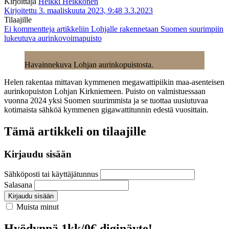
Kirjoittaja
Heikki Heikkonen
Kirjoitettu 3. maaliskuuta 2023, 9:48
3.3.2023
Tilaajille
Ei kommentteja
artikkeliin Lohjalle rakennetaan Suomen suurimpiin
lukeutuva aurinkovoimapuisto
Havainnekuva Lohjan aurinkopuistosta.
Helen rakentaa mittavan kymmenen megawattipiikin maa-asenteisen
aurinkopuiston Lohjan Kirkniemeen. Puisto on valmistuessaan
vuonna 2024 yksi Suomen suurimmista ja se tuottaa uusiutuvaa
kotimaista sähköä kymmenen gigawattitunnin edestä vuosittain.
Tämä artikkeli on tilaajille
Kirjaudu sisään
Sähköposti tai käyttäjätunnus
Salasana
Kirjaudu sisään
Muista minut
Hyödynnä 1kk/0€ diginäyte!