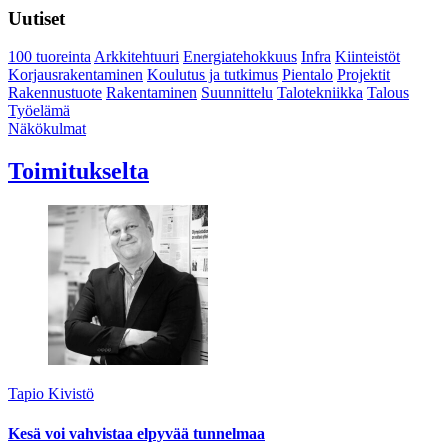
Uutiset
100 tuoreinta
Arkkitehtuuri
Energiatehokkuus
Infra
Kiinteistöt
Korjausrakentaminen
Koulutus ja tutkimus
Pientalo
Projektit
Rakennustuote
Rakentaminen
Suunnittelu
Talotekniikka
Talous
Työelämä
Näkökulmat
Toimitukselta
Tapio Kivistö
Kesä voi vahvistaa elpyvää tunnelmaa