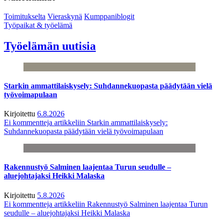
Toimitukselta
Vieraskynä
Kumppaniblogit
Työpaikat & työelämä
Työelämän uutisia
Starkin ammattilaiskysely: Suhdannekuopasta päädytään vielä
työvoimapulaan
Kirjoitettu
6.8.2026
Ei kommentteja
artikkeliin Starkin ammattilaiskysely:
Suhdannekuopasta päädytään vielä työvoimapulaan
Rakennustyö Salminen laajentaa Turun seudulle –
aluejohtajaksi Heikki Malaska
Kirjoitettu
5.8.2026
Ei kommentteja
artikkeliin Rakennustyö Salminen laajentaa Turun
seudulle – aluejohtajaksi Heikki Malaska