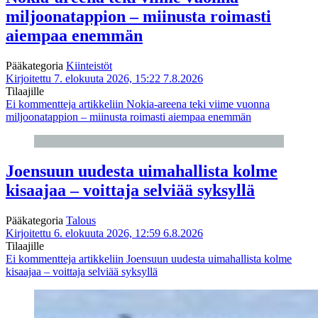
miljoonatappion – miinusta roimasti
aiempaa enemmän
Pääkategoria
Kiinteistöt
Kirjoitettu 7. elokuuta 2026, 15:22
7.8.2026
Tilaajille
Ei kommentteja
artikkeliin Nokia-areena teki viime vuonna
miljoonatappion – miinusta roimasti aiempaa enemmän
Joensuun uudesta uimahallista kolme
kisaajaa – voittaja selviää syksyllä
Pääkategoria
Talous
Kirjoitettu 6. elokuuta 2026, 12:59
6.8.2026
Tilaajille
Ei kommentteja
artikkeliin Joensuun uudesta uimahallista kolme
kisaajaa – voittaja selviää syksyllä