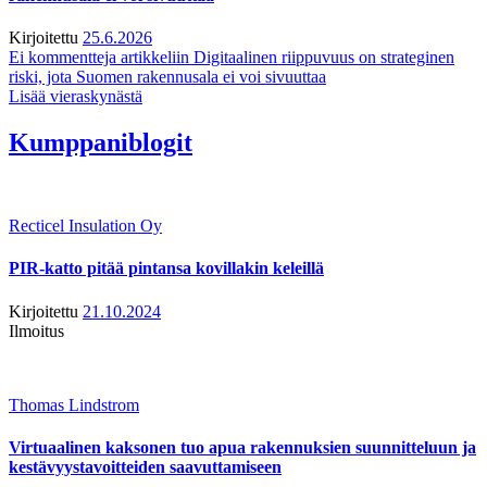
Kirjoitettu
25.6.2026
Ei kommentteja
artikkeliin Digitaalinen riippuvuus on strateginen
riski, jota Suomen rakennusala ei voi sivuuttaa
Lisää vieraskynästä
Kumppaniblogit
Recticel Insulation Oy
PIR-katto pitää pintansa kovillakin keleillä
Kirjoitettu
21.10.2024
Ilmoitus
Thomas Lindstrom
Virtuaalinen kaksonen tuo apua rakennuksien suunnitteluun ja
kestävyystavoitteiden saavuttamiseen