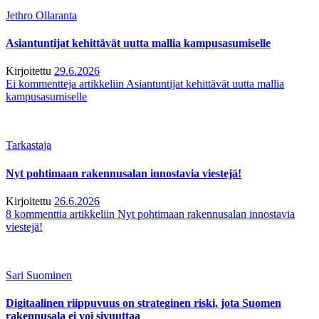
Jethro Ollaranta
Asiantuntijat kehittävät uutta mallia kampusasumiselle
Kirjoitettu
29.6.2026
Ei kommentteja
artikkeliin Asiantuntijat kehittävät uutta mallia
kampusasumiselle
Tarkastaja
Nyt pohtimaan rakennusalan innostavia viestejä!
Kirjoitettu
26.6.2026
8 kommenttia
artikkeliin Nyt pohtimaan rakennusalan innostavia
viestejä!
Sari Suominen
Digitaalinen riippuvuus on strateginen riski, jota Suomen
rakennusala ei voi sivuuttaa