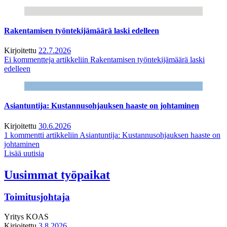
Rakentamisen työntekijämäärä laski edelleen
Kirjoitettu
22.7.2026
Ei kommentteja
artikkeliin Rakentamisen työntekijämäärä laski
edelleen
Asiantuntija: Kustannusohjauksen haaste on johtaminen
Kirjoitettu
30.6.2026
1 kommentti
artikkeliin Asiantuntija: Kustannusohjauksen haaste on
johtaminen
Lisää uutisia
Uusimmat työpaikat
Toimitusjohtaja
Yritys
KOAS
Kirjoitettu
3.8.2026