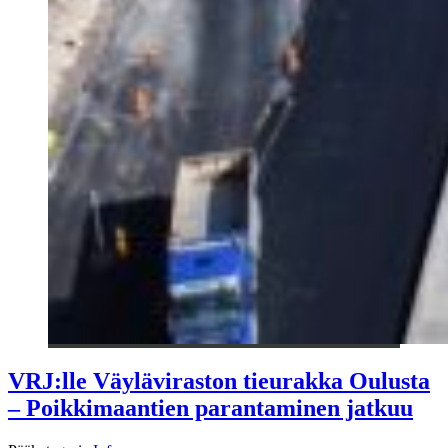
VRJ:lle Väyläviraston tieurakka Oulusta
– Poikkimaantien parantaminen jatkuu