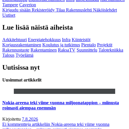
Tampere
Caverion
Kirjaudu sisään
Rekisteröidy
Tilaa Rakennuslehti
Näköislehdet
Uutiset
Lue lisää näistä aiheista
Arkkitehtuuri
Energiatehokkuus
Infra
Kiinteistöt
Korjausrakentaminen
Koulutus ja tutkimus
Pientalo
Projektit
Rakennustuote
Rakentaminen
RaksaTV
Suunnittelu
Talotekniikka
Talous
Työelämä
Uutisissa nyt
Uusimmat artikkelit
Nokia-areena teki viime vuonna miljoonatappion – miinusta
roimasti aiempaa enemmän
Kirjoitettu
7.8.2026
Ei kommentteja
artikkeliin Nokia-areena teki viime vuonna