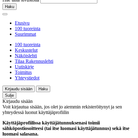
Haku
Etusivu
100 tuoreinta
Suurimmat
100 tuoreinta
Keskustelut
Näköislehti
Tilaa Rakennuslehti
Uutiskirje
Toimitus
Yhteystiedot
Kirjaudu sisään
Haku
Sulje
Kirjaudu sisään
Voit kirjautua sisään, jos olet jo aiemmin rekisteröitynyt ja sen
yhteydessä luonut käyttäjäprofiilin
Käyttäjäprofiilissa käyttäjätunnuksenasi toimii
sähköpostiosoitteesi (tai itse luomasi käyttäjätunnus) sekä itse
luomasi salasana.