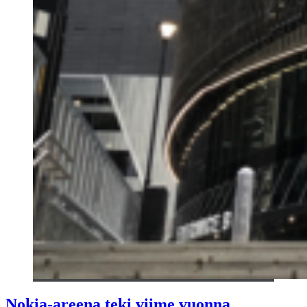
Nokia-areena teki viime vuonna