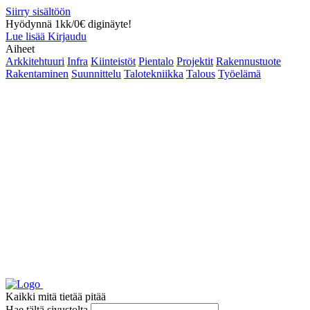
Siirry sisältöön
Hyödynnä 1kk/0€ diginäyte!
Lue lisää
Kirjaudu
Aiheet
Arkkitehtuuri
Infra
Kiinteistöt
Pientalo
Projektit
Rakennustuote
Rakentaminen
Suunnittelu
Talotekniikka
Talous
Työelämä
Kaikki mitä tietää pitää
Hae tältä sivustolta