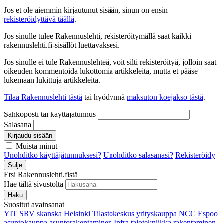
Jos et ole aiemmin kirjautunut sisään, sinun on ensin
rekisteröidyttävä täällä
.
Jos sinulle tulee Rakennuslehti, rekisteröitymällä saat kaikki
rakennuslehti.fi-sisällöt luettavaksesi.
Jos sinulle ei tule Rakennuslehteä, voit silti rekisteröityä, jolloin saat
oikeuden kommentoida lukottomia artikkeleita, mutta et pääse
lukemaan lukittuja artikkeleita.
Tilaa Rakennuslehti tästä
tai hyödynnä
maksuton koejakso tästä
.
Sähköposti tai käyttäjätunnus
Salasana
Kirjaudu sisään
Muista minut
Unohditko käyttäjätunnuksesi?
Unohditko salasanasi?
Rekisteröidy
Sulje
Etsi Rakennuslehti.fistä
Hae tältä sivustolta
Haku
Suositut avainsanat
YIT
SRV
skanska
Helsinki
Tilastokeskus
yrityskauppa
NCC
Espoo
asuntokauppa
asuntorakentaminen
Infra
talotekniikka
rakentaminen