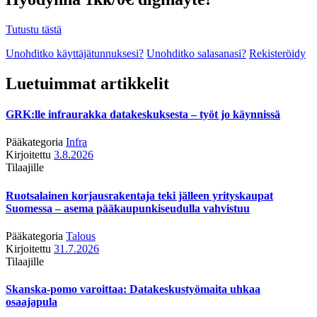
Tutustu tästä
Unohditko käyttäjätunnuksesi?
Unohditko salasanasi?
Rekisteröidy
Luetuimmat artikkelit
GRK:lle infraurakka datakeskuksesta – työt jo käynnissä
Pääkategoria
Infra
Kirjoitettu
3.8.2026
Tilaajille
Ruotsalainen korjausrakentaja teki jälleen yrityskaupat
Suomessa – asema pääkaupunkiseudulla vahvistuu
Pääkategoria
Talous
Kirjoitettu
31.7.2026
Tilaajille
Skanska-pomo varoittaa: Datakeskustyömaita uhkaa
osaajapula