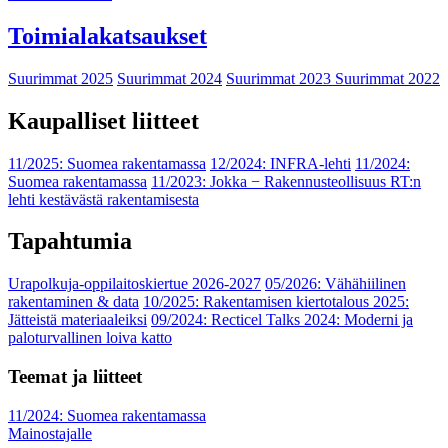
Toimialakatsaukset
Suurimmat 2025
Suurimmat 2024
Suurimmat 2023
Suurimmat 2022
Kaupalliset liitteet
11/2025: Suomea rakentamassa
12/2024: INFRA-lehti
11/2024:
Suomea rakentamassa
11/2023: Jokka − Rakennusteollisuus RT:n
lehti kestävästä rakentamisesta
Tapahtumia
Urapolkuja-oppilaitoskiertue 2026-2027
05/2026: Vähähiilinen
rakentaminen & data
10/2025: Rakentamisen kiertotalous 2025:
Jätteistä materiaaleiksi
09/2024: Recticel Talks 2024: Moderni ja
paloturvallinen loiva katto
Teemat ja liitteet
11/2024: Suomea rakentamassa
Mainostajalle