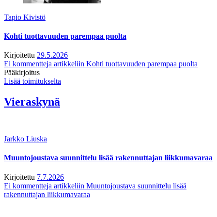
Tapio Kivistö
Kohti tuottavuuden parempaa puolta
Kirjoitettu
29.5.2026
Ei kommentteja
artikkeliin Kohti tuottavuuden parempaa puolta
Pääkirjoitus
Lisää toimitukselta
Vieraskynä
Jarkko Liuska
Muuntojoustava suunnittelu lisää rakennuttajan liikkumavaraa
Kirjoitettu
7.7.2026
Ei kommentteja
artikkeliin Muuntojoustava suunnittelu lisää
rakennuttajan liikkumavaraa