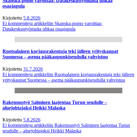
Skanska-pomo varoittaa: Datakeskustyömaita uhkaa
osaajapula
Kirjoitettu
5.8.2026
Ei kommentteja
artikkeliin Skanska-pomo varoittaa:
Datakeskustyömaita uhkaa osaajapula
Ruotsalainen korjausrakentaja teki jälleen yrityskaupat
Suomessa – asema pääkaupunkiseudulla vahvistuu
Kirjoitettu
31.7.2026
Ei kommentteja
artikkeliin Ruotsalainen korjausrakentaja teki jälleen
yrityskaupat Suomessa – asema pääkaupunkiseudulla vahvistuu
Rakennustyö Salminen laajentaa Turun seudulle –
aluejohtajaksi Heikki Malaska
Kirjoitettu
5.8.2026
Ei kommentteja
artikkeliin Rakennustyö Salminen laajentaa Turun
seudulle – aluejohtajaksi Heikki Malaska