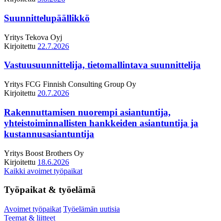
Suunnittelupäällikkö
Yritys
Tekova Oyj
Kirjoitettu
22.7.2026
Vastuusuunnittelija, tietomallintava suunnittelija
Yritys
FCG Finnish Consulting Group Oy
Kirjoitettu
20.7.2026
Rakennuttamisen nuorempi asiantuntija,
yhteistoiminnallisten hankkeiden asiantuntija ja
kustannusasiantuntija
Yritys
Boost Brothers Oy
Kirjoitettu
18.6.2026
Kaikki avoimet työpaikat
Työpaikat & työelämä
Avoimet työpaikat
Työelämän uutisia
Teemat & liitteet