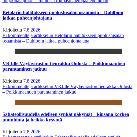
miljoonatappion – miinusta roimasti aiempaa enemmän
Betolarin hallitukseen puolustusalan osaamista – Dahlbom
jatkaa puheenjohtajana
Kirjoitettu
7.8.2026
Ei kommentteja
artikkeliin Betolarin hallitukseen puolustusalan
osaamista – Dahlbom jatkaa puheenjohtajana
VRJ:lle Väyläviraston tieurakka Oulusta – Poikkimaantien
parantaminen jatkuu
Kirjoitettu
7.8.2026
Ei kommentteja
artikkeliin VRJ:lle Väyläviraston tieurakka Oulusta
– Poikkimaantien parantaminen jatkuu
Sahateollisuudella edelleen synkät näkymät – kiusana korkea
puunhinta ja heikko kysyntä
Kirjoitettu
7.8.2026