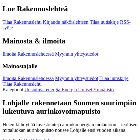
Lue Rakennuslehteä
Tilaa Rakennuslehti
Kirjaudu näköislehteen
Tilaa uutiskirje
RSS-
syöte
Mainosta & ilmoita
Ilmoita Rakennuslehdessä
Myynnin yhteystiedot
Mainostajalle
Ilmoita Rakennuslehdessä
Myynnin yhteystiedot
Tilaa uutiskirje
Tilaa Rakennuslehti
Kategoriat
Uusiutuva energia
Energia
Uutiset
Ympäristö
Lohjalle rakennetaan Suomen suurimpiin
lukeutuva aurinkovoimapuisto
Helen kiihdyttää investointeja aurinkoenergian tuotantoon – teollisen
mittaluokan aurinkopuisto nousee Lohjalle ensi vuoden aikana.