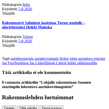
Pääkategoria
Infra
Kirjoitettu
5.8.2026
Tilaajille
Rakennustyö Salminen laajentaa Turun seudulle –
aluejohtajaksi Heikki Malaska
Pääkategoria
Talous
Kirjoitettu
5.8.2026
Tilaajille
Tagit
aurinkoenergia
aurinkovoimala
Helen
lohja
uusiutuva energia
Jaa Facebookissa
Jaa LinkedInissä
Lähetä linkki sähköpostilla
Tätä artikkelia ei ole kommentoitu
0 vastausta artikkeliin “Lohjalle rakennetaan Suomen
suurimpiin lukeutuva aurinkovoimapuisto”
Rakennuslehden luetuimmat
Tänään
Tällä viikolla
Tässä kuussa