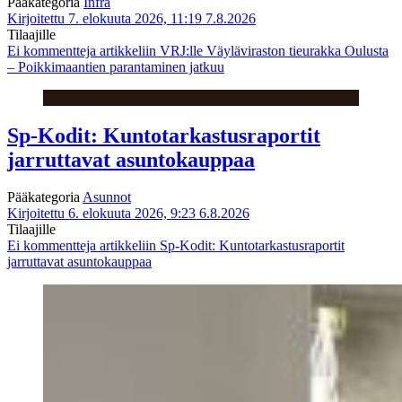
Pääkategoria
Infra
Kirjoitettu 7. elokuuta 2026, 11:19
7.8.2026
Tilaajille
Ei kommentteja
artikkeliin VRJ:lle Väyläviraston tieurakka Oulusta
– Poikkimaantien parantaminen jatkuu
Sp-Kodit: Kuntotarkastusraportit
jarruttavat asuntokauppaa
Pääkategoria
Asunnot
Kirjoitettu 6. elokuuta 2026, 9:23
6.8.2026
Tilaajille
Ei kommentteja
artikkeliin Sp-Kodit: Kuntotarkastusraportit
jarruttavat asuntokauppaa