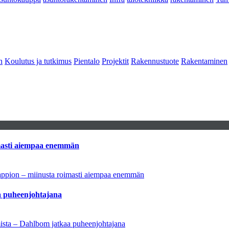
n
Koulutus ja tutkimus
Pientalo
Projektit
Rakennustuote
Rakentaminen
imasti aiempaa enemmän
tappion – miinusta roimasti aiempaa enemmän
aa puheenjohtajana
amista – Dahlbom jatkaa puheenjohtajana