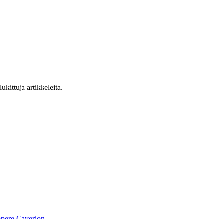
ukittuja artikkeleita.
pere
Caverion