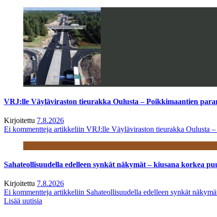
VRJ:lle Väyläviraston tieurakka Oulusta – Poikkimaantien par
Kirjoitettu
7.8.2026
Ei kommentteja
artikkeliin VRJ:lle Väyläviraston tieurakka Oulusta 
Sahateollisuudella edelleen synkät näkymät – kiusana korkea pu
Kirjoitettu
7.8.2026
Ei kommentteja
artikkeliin Sahateollisuudella edelleen synkät näkym
Lisää uutisia