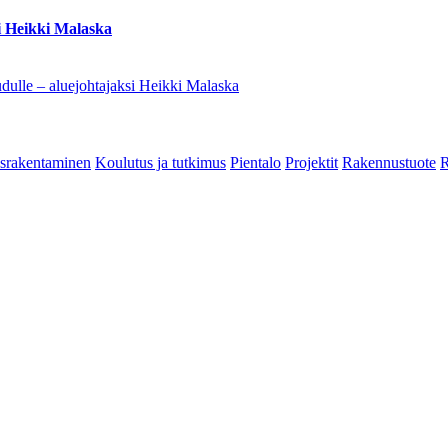
i Heikki Malaska
dulle – aluejohtajaksi Heikki Malaska
srakentaminen
Koulutus ja tutkimus
Pientalo
Projektit
Rakennustuote
R