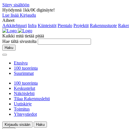
Siirry sisältöön
Hyödynnä 1kk/0€ diginäyte!
Lue lisää
Kirjaudu
Aiheet
Arkkitehtuuri
Infra
Kiinteistöt
Pientalo
Projektit
Rakennustuote
Raken
Kaikki mitä tietää pitää
Hae tältä sivustolta
Haku
Etusivu
100 tuoreinta
Suurimmat
100 tuoreinta
Keskustelut
Näköislehti
Tilaa Rakennuslehti
Uutiskirje
Toimitus
Yhteystiedot
Kirjaudu sisään
Haku