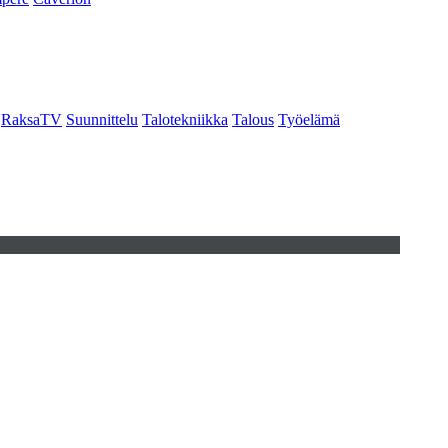
RaksaTV
Suunnittelu
Talotekniikka
Talous
Työelämä