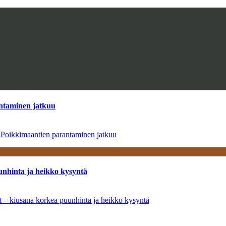
antaminen jatkuu
– Poikkimaantien parantaminen jatkuu
unhinta ja heikko kysyntä
ät – kiusana korkea puunhinta ja heikko kysyntä