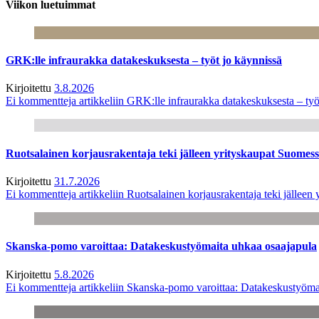
Viikon luetuimmat
GRK:lle infraurakka datakeskuksesta – työt jo käynnissä
Kirjoitettu
3.8.2026
Ei kommentteja
artikkeliin GRK:lle infraurakka datakeskuksesta – työ
Ruotsalainen korjausrakentaja teki jälleen yrityskaupat Suome
Kirjoitettu
31.7.2026
Ei kommentteja
artikkeliin Ruotsalainen korjausrakentaja teki jälle
Skanska-pomo varoittaa: Datakeskustyömaita uhkaa osaajapula
Kirjoitettu
5.8.2026
Ei kommentteja
artikkeliin Skanska-pomo varoittaa: Datakeskustyöma