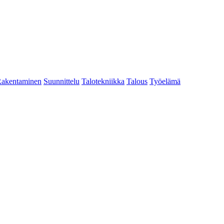
akentaminen
Suunnittelu
Talotekniikka
Talous
Työelämä