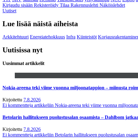
Kirjaudu sisään
Rekisteröidy
Tilaa Rakennuslehti
Näköislehdet
Uutiset
Lue lisää näistä aiheista
Arkkitehtuuri
Energiatehokkuus
Infra
Kiinteistöt
Korjausrakentamine
Uutisissa nyt
Uusimmat artikkelit
Nokia-areena teki viime vuonna miljoonatappion – miinusta ro
Kirjoitettu
7.8.2026
Ei kommentteja
artikkeliin Nokia-areena teki viime vuonna miljoona
Betolarin hallitukseen puolustusalan osaamista – Dahlbom jatk
Kirjoitettu
7.8.2026
Ei kommentteja
artikkeliin Betolarin hallitukseen puolustusalan osa