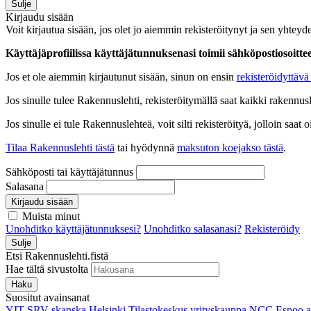
Sulje
Kirjaudu sisään
Voit kirjautua sisään, jos olet jo aiemmin rekisteröitynyt ja sen yhteyde
Käyttäjäprofiilissa käyttäjätunnuksenasi toimii sähköpostiosoittees
Jos et ole aiemmin kirjautunut sisään, sinun on ensin
rekisteröidyttävä 
Jos sinulle tulee Rakennuslehti, rekisteröitymällä saat kaikki rakennusle
Jos sinulle ei tule Rakennuslehteä, voit silti rekisteröityä, jolloin sa
Tilaa Rakennuslehti tästä
tai hyödynnä
maksuton koejakso tästä
.
Sähköposti tai käyttäjätunnus
Salasana
Kirjaudu sisään
Muista minut
Unohditko käyttäjätunnuksesi?
Unohditko salasanasi?
Rekisteröidy
Sulje
Etsi Rakennuslehti.fistä
Hae tältä sivustolta
Haku
Suositut avainsanat
YIT
SRV
skanska
Helsinki
Tilastokeskus
yrityskauppa
NCC
Espoo