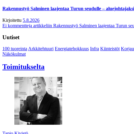
Rakennustyö Salminen laajentaa Turun seudulle – aluejohtajaks
Kirjoitettu
5.8.2026
Ei kommentteja
artikkeliin Rakennustyö Salminen laajentaa Turun seu
Uutiset
100 tuoreinta
Arkkitehtuuri
Energiatehokkuus
Infra
Kiinteistöt
Korjau
Näkökulmat
Toimitukselta
Tapio Kivistö