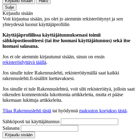
Kirjaudu sisään
Haku
Sulje
Kirjaudu sisään
Voit kirjautua sisään, jos olet jo aiemmin rekisteröitynyt ja sen
yhteydessä luonut käyttäjäprofiilin
Käyttäjäprofiilissa käyttäjätunnuksenasi toimii
sähköpostiosoitteesi (tai itse luomasi käyttäjätunnus) sekä itse
luomasi salasana.
Jos et ole aiemmin kirjautunut sisään, sinun on ensin
rekisteröidyttävä täällä
.
Jos sinulle tulee Rakennuslehti, rekisteröitymällä saat kaikki
rakennuslehti.fi-sisällöt luettavaksesi.
Jos sinulle ei tule Rakennuslehteä, voit silti rekisteröityä, jolloin saat
oikeuden kommentoida lukottomia artikkeleita, mutta et pääse
lukemaan lukittuja artikkeleita.
Tilaa Rakennuslehti tästä
tai hyödynnä
maksuton koejakso tästä
.
Sähköposti tai käyttäjätunnus
Salasana
Kirjaudu sisään