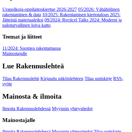
Urapolkuja-oppilaitoskiertue 2026-2027
05/2026: Vähähiilinen
rakentaminen & data
10/2025: Rakentamisen kiertotalous 2025:
Jätteistä materiaaleiksi
09/2024: Recticel Talks 2024: Moderni ja
paloturvallinen loiva katto
Teemat ja liitteet
11/2024: Suomea rakentamassa
Mainostajalle
Lue Rakennuslehteä
Tilaa Rakennuslehti
Kirjaudu näköislehteen
Tilaa uutiskirje
RSS-
syöte
Mainosta & ilmoita
Ilmoita Rakennuslehdessä
Myynnin yhteystiedot
Mainostajalle
Ilmoita Rakennuslehdessä
Myynnin yhteystiedot
Tilaa uutiskirje