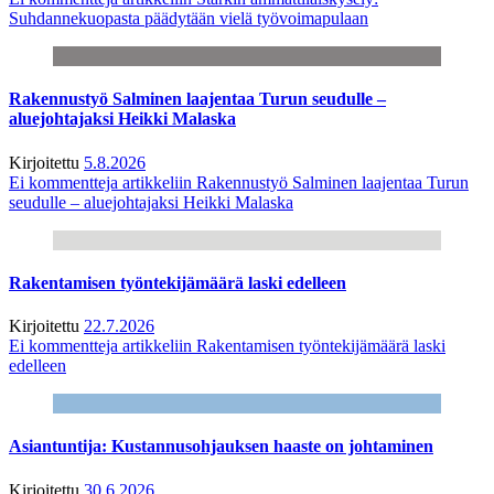
Suhdannekuopasta päädytään vielä työvoimapulaan
Rakennustyö Salminen laajentaa Turun seudulle –
aluejohtajaksi Heikki Malaska
Kirjoitettu
5.8.2026
Ei kommentteja
artikkeliin Rakennustyö Salminen laajentaa Turun
seudulle – aluejohtajaksi Heikki Malaska
Rakentamisen työntekijämäärä laski edelleen
Kirjoitettu
22.7.2026
Ei kommentteja
artikkeliin Rakentamisen työntekijämäärä laski
edelleen
Asiantuntija: Kustannusohjauksen haaste on johtaminen
Kirjoitettu
30.6.2026