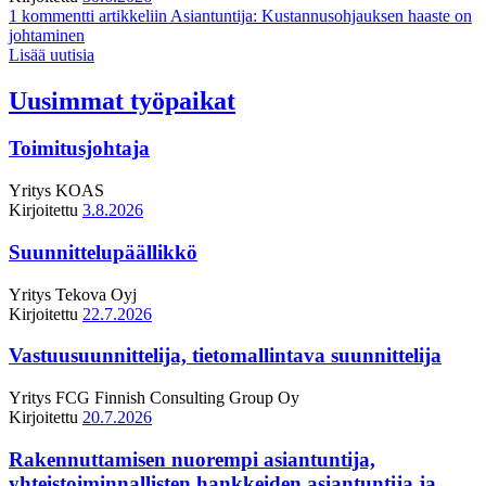
1 kommentti
artikkeliin Asiantuntija: Kustannusohjauksen haaste on
johtaminen
Lisää uutisia
Uusimmat työpaikat
Toimitusjohtaja
Yritys
KOAS
Kirjoitettu
3.8.2026
Suunnittelupäällikkö
Yritys
Tekova Oyj
Kirjoitettu
22.7.2026
Vastuusuunnittelija, tietomallintava suunnittelija
Yritys
FCG Finnish Consulting Group Oy
Kirjoitettu
20.7.2026
Rakennuttamisen nuorempi asiantuntija,
yhteistoiminnallisten hankkeiden asiantuntija ja