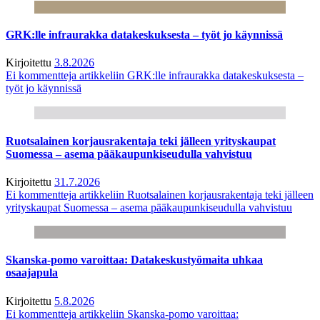
GRK:lle infraurakka datakeskuksesta – työt jo käynnissä
Kirjoitettu
3.8.2026
Ei kommentteja
artikkeliin GRK:lle infraurakka datakeskuksesta –
työt jo käynnissä
Ruotsalainen korjausrakentaja teki jälleen yrityskaupat
Suomessa – asema pääkaupunkiseudulla vahvistuu
Kirjoitettu
31.7.2026
Ei kommentteja
artikkeliin Ruotsalainen korjausrakentaja teki jälleen
yrityskaupat Suomessa – asema pääkaupunkiseudulla vahvistuu
Skanska-pomo varoittaa: Datakeskustyömaita uhkaa
osaajapula
Kirjoitettu
5.8.2026
Ei kommentteja
artikkeliin Skanska-pomo varoittaa: