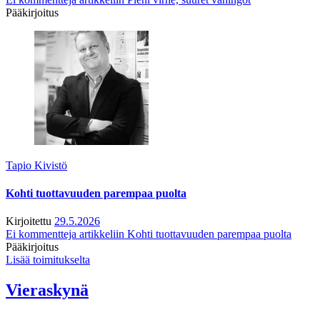
Pääkirjoitus
Tapio Kivistö
Kohti tuottavuuden parempaa puolta
Kirjoitettu
29.5.2026
Ei kommentteja
artikkeliin Kohti tuottavuuden parempaa puolta
Pääkirjoitus
Lisää toimitukselta
Vieraskynä