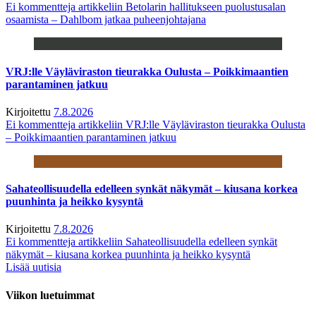
Ei kommentteja
artikkeliin Betolarin hallitukseen puolustusalan
osaamista – Dahlbom jatkaa puheenjohtajana
VRJ:lle Väyläviraston tieurakka Oulusta – Poikkimaantien
parantaminen jatkuu
Kirjoitettu
7.8.2026
Ei kommentteja
artikkeliin VRJ:lle Väyläviraston tieurakka Oulusta
– Poikkimaantien parantaminen jatkuu
Sahateollisuudella edelleen synkät näkymät – kiusana korkea
puunhinta ja heikko kysyntä
Kirjoitettu
7.8.2026
Ei kommentteja
artikkeliin Sahateollisuudella edelleen synkät
näkymät – kiusana korkea puunhinta ja heikko kysyntä
Lisää uutisia
Viikon luetuimmat