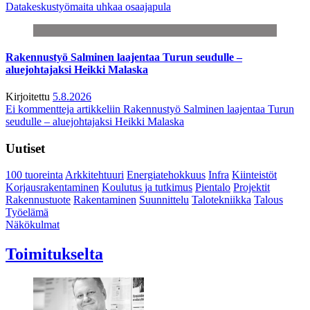
Datakeskustyömaita uhkaa osaajapula
Rakennustyö Salminen laajentaa Turun seudulle –
aluejohtajaksi Heikki Malaska
Kirjoitettu
5.8.2026
Ei kommentteja
artikkeliin Rakennustyö Salminen laajentaa Turun
seudulle – aluejohtajaksi Heikki Malaska
Uutiset
100 tuoreinta
Arkkitehtuuri
Energiatehokkuus
Infra
Kiinteistöt
Korjausrakentaminen
Koulutus ja tutkimus
Pientalo
Projektit
Rakennustuote
Rakentaminen
Suunnittelu
Talotekniikka
Talous
Työelämä
Näkökulmat
Toimitukselta