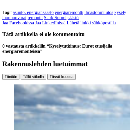
Tagit
asunto. energiansäästö
energiaremontti
ilmastonmuutos
kysely
luonnonvarat
remontti
Stark Suomi
säästö
Jaa Facebookissa
Jaa LinkedInissä
Lähetä linkki sähköpostilla
Tätä artikkelia ei ole kommentoitu
0 vastausta artikkeliin “Kyselytutkimus: Eurot etusijalla
energiaremonteissa”
Rakennuslehden luetuimmat
Tänään
Tällä viikolla
Tässä kuussa