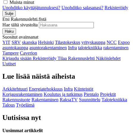
Muista minut
Unohditko käyttäjätunnuksesi?
Unohditko salasanasi?
Rekisteröidy
Sulje
Etsi Rakennuslehti.fistä
Hae tältä sivustolta
Haku
Suositut avainsanat
YIT
SRV
skanska
Helsinki
Tilastokeskus
yrityskauppa
NCC
Espoo
asuntokauppa
asuntorakentaminen
Infra
talotekniikka
rakentaminen
Tampere
Caverion
Kirjaudu sisään
Rekisteröidy
Tilaa Rakennuslehti
Näköislehdet
Uutiset
Lue lisää näistä aiheista
Arkkitehtuuri
Energiatehokkuus
Infra
Kiinteistöt
Korjausrakentaminen
Koulutus ja tutkimus
Pientalo
Projektit
Rakennustuote
Rakentaminen
RaksaTV
Suunnittelu
Talotekniikka
Talous
Työelämä
Uutisissa nyt
Uusimmat artikkelit