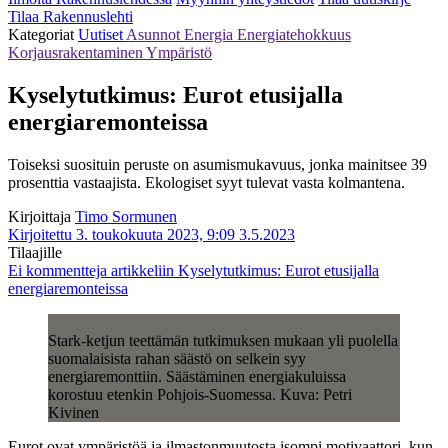
Tilaa Rakennuslehti
Kategoriat
Uutiset
Asunnot
Energia
Energiatehokkuus
Korjausrakentaminen
Ympäristö
Kyselytutkimus: Eurot etusijalla
energiaremonteissa
Toiseksi suosituin peruste on asumismukavuus, jonka mainitsee 39
prosenttia vastaajista. Ekologiset syyt tulevat vasta kolmantena.
Kirjoittaja
Timo Sormunen
Kirjoitettu 3. toukokuuta 2023, 9:09
3.5.2023
Tilaajille
Ei kommentteja
artikkeliin Kyselytutkimus: Eurot etusijalla
energiaremonteissa
Stark-ketjun teettämän tutkimuksen mukaan yli puolella
suomalaisista rahan säästö on selkein syy
energiaremonttiin. Säästäminen energiakuluissa
korostuu etenkin Pohjois-Suomessa. Kuva: Petri
Kivinen
Eurot ovat ympäristöä ja ilmastonmuutosta isompi motivaattori, kun