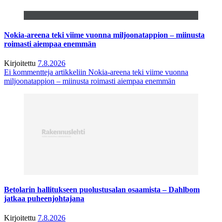
Nokia-areena teki viime vuonna miljoonatappion – miinusta
roimasti aiempaa enemmän
Kirjoitettu
7.8.2026
Ei kommentteja
artikkeliin Nokia-areena teki viime vuonna
miljoonatappion – miinusta roimasti aiempaa enemmän
Betolarin hallitukseen puolustusalan osaamista – Dahlbom
jatkaa puheenjohtajana
Kirjoitettu
7.8.2026