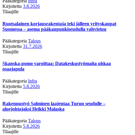
Pääkategoria
Infra
Kirjoitettu
3.8.2026
Tilaajille
Ruotsalainen korjausrakentaja teki jälleen yrityskaupat
Suomessa – asema pääkaupunkiseudulla vahvistuu
Pääkategoria
Talous
Kirjoitettu
31.7.2026
Tilaajille
Skanska-pomo varoittaa: Datakeskustyömaita uhkaa
osaajapula
Pääkategoria
Infra
Kirjoitettu
5.8.2026
Tilaajille
Rakennustyö Salminen laajentaa Turun seudulle –
aluejohtajaksi Heikki Malaska
Pääkategoria
Talous
Kirjoitettu
5.8.2026
Tilaajille