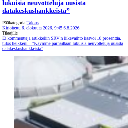
lukuisia neuvotteluja uusista
datakeskushankkeista”
Pääkategoria
Talous
Kirjoitettu 6. elokuuta 2026, 9:45
6.8.2026
Tilaajille
Ei kommentteja
artikkeliin SRV:n liikevaihto kasvoi 18 prosenttia,
tulos heikkeni – ”Käymme parhaillaan lukuisia neuvotteluja uusista
datakeskushankkeista”