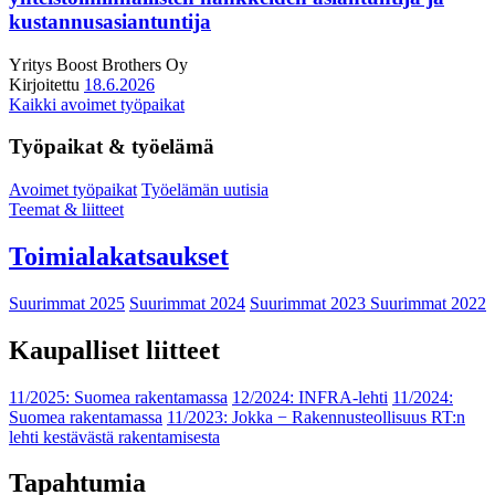
kustannusasiantuntija
Yritys
Boost Brothers Oy
Kirjoitettu
18.6.2026
Kaikki avoimet työpaikat
Työpaikat & työelämä
Avoimet työpaikat
Työelämän uutisia
Teemat & liitteet
Toimialakatsaukset
Suurimmat 2025
Suurimmat 2024
Suurimmat 2023
Suurimmat 2022
Kaupalliset liitteet
11/2025: Suomea rakentamassa
12/2024: INFRA-lehti
11/2024:
Suomea rakentamassa
11/2023: Jokka − Rakennusteollisuus RT:n
lehti kestävästä rakentamisesta
Tapahtumia