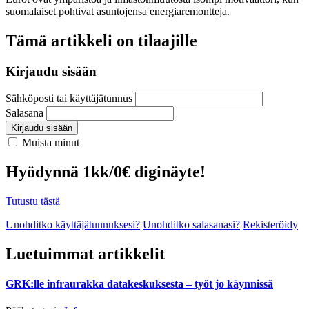
suomalaiset pohtivat asuntojensa energiaremontteja.
Tämä artikkeli on tilaajille
Kirjaudu sisään
Sähköposti tai käyttäjätunnus
Salasana
Kirjaudu sisään
Muista minut
Hyödynnä 1kk/0€ diginäyte!
Tutustu tästä
Unohditko käyttäjätunnuksesi?
Unohditko salasanasi?
Rekisteröidy
Luetuimmat artikkelit
GRK:lle infraurakka datakeskuksesta – työt jo käynnissä