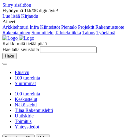
Siirry sisältöön
Hyödynnä 1kk/0€ diginäyte!
Lue lisää
Kirjaudu
Aiheet
Arkkitehtuuri
Infra
Kiinteistöt
Pientalo
Projektit
Rakennustuote
Rakentaminen
Suunnittelu
Talotekniikka
Talous
Työelämä
Kaikki mitä tietää pitää
Hae tältä sivustolta
Haku
Etusivu
100 tuoreinta
Suurimmat
100 tuoreinta
Keskustelut
Näköislehti
Tilaa Rakennuslehti
Uutiskirje
Toimitus
Yhteystiedot