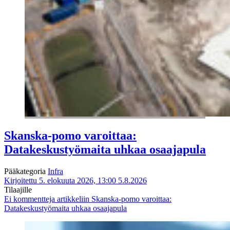
Skanska-pomo varoittaa:
Datakeskustyömaita uhkaa osaajapula
Pääkategoria
Infra
Kirjoitettu 5. elokuuta 2026, 13:00
5.8.2026
Tilaajille
Ei kommentteja
artikkeliin Skanska-pomo varoittaa:
Datakeskustyömaita uhkaa osaajapula