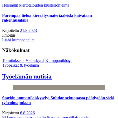
Helsingin kiertotalouden klusteriohjelma
Parempaa tietoa kierrätysmateriaaleista kaivataan
rakennusalalla
Kirjoitettu
21.8.2023
Ilmoitus
Lisää kumppaneilta
Näkökulmat
Toimitukselta
Vieraskynä
Kumppaniblogit
Työpaikat & työelämä
Työelämän uutisia
Starkin ammattilaiskysely: Suhdannekuopasta päädytään vielä
työvoimapulaan
Kirjoitettu
6.8.2026
Ei kommentteja
artikkeliin Starkin ammattilaiskysely: