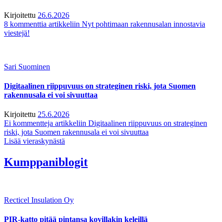
Kirjoitettu
26.6.2026
8 kommenttia
artikkeliin Nyt pohtimaan rakennusalan innostavia
viestejä!
Sari Suominen
Digitaalinen riippuvuus on strateginen riski, jota Suomen
rakennusala ei voi sivuuttaa
Kirjoitettu
25.6.2026
Ei kommentteja
artikkeliin Digitaalinen riippuvuus on strateginen
riski, jota Suomen rakennusala ei voi sivuuttaa
Lisää vieraskynästä
Kumppaniblogit
Recticel Insulation Oy
PIR-katto pitää pintansa kovillakin keleillä