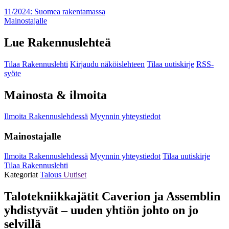
11/2024: Suomea rakentamassa
Mainostajalle
Lue Rakennuslehteä
Tilaa Rakennuslehti
Kirjaudu näköislehteen
Tilaa uutiskirje
RSS-
syöte
Mainosta & ilmoita
Ilmoita Rakennuslehdessä
Myynnin yhteystiedot
Mainostajalle
Ilmoita Rakennuslehdessä
Myynnin yhteystiedot
Tilaa uutiskirje
Tilaa Rakennuslehti
Kategoriat
Talous
Uutiset
Talotekniikkajätit Caverion ja Assemblin
yhdistyvät – uuden yhtiön johto on jo
selvillä