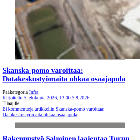
Skanska-pomo varoittaa:
Datakeskustyömaita uhkaa osaajapula
Pääkategoria
Infra
Kirjoitettu 5. elokuuta 2026, 13:00
5.8.2026
Tilaajille
Ei kommentteja
artikkeliin Skanska-pomo varoittaa:
Datakeskustyömaita uhkaa osaajapula
Rakennustyö Salminen laajentaa Turun