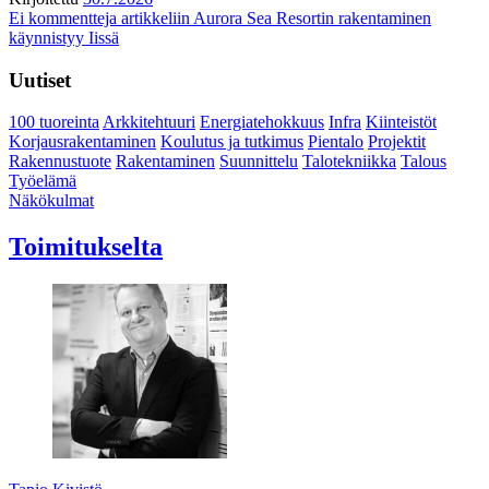
Ei kommentteja
artikkeliin Aurora Sea Resortin rakentaminen
käynnistyy Iissä
Uutiset
100 tuoreinta
Arkkitehtuuri
Energiatehokkuus
Infra
Kiinteistöt
Korjausrakentaminen
Koulutus ja tutkimus
Pientalo
Projektit
Rakennustuote
Rakentaminen
Suunnittelu
Talotekniikka
Talous
Työelämä
Näkökulmat
Toimitukselta