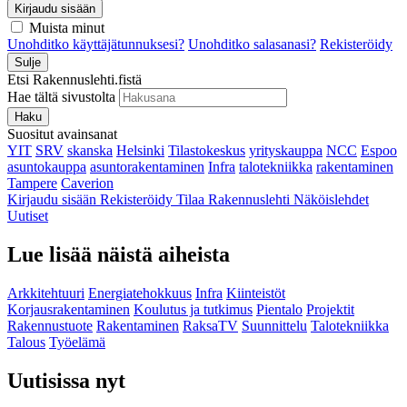
Kirjaudu sisään
Muista minut
Unohditko käyttäjätunnuksesi?
Unohditko salasanasi?
Rekisteröidy
Sulje
Etsi Rakennuslehti.fistä
Hae tältä sivustolta
Haku
Suositut avainsanat
YIT
SRV
skanska
Helsinki
Tilastokeskus
yrityskauppa
NCC
Espoo
asuntokauppa
asuntorakentaminen
Infra
talotekniikka
rakentaminen
Tampere
Caverion
Kirjaudu sisään
Rekisteröidy
Tilaa Rakennuslehti
Näköislehdet
Uutiset
Lue lisää näistä aiheista
Arkkitehtuuri
Energiatehokkuus
Infra
Kiinteistöt
Korjausrakentaminen
Koulutus ja tutkimus
Pientalo
Projektit
Rakennustuote
Rakentaminen
RaksaTV
Suunnittelu
Talotekniikka
Talous
Työelämä
Uutisissa nyt