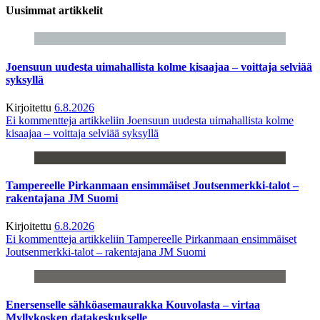
Uusimmat artikkelit
Joensuun uudesta uimahallista kolme kisaajaa – voittaja selviää
syksyllä
Kirjoitettu
6.8.2026
Ei kommentteja
artikkeliin Joensuun uudesta uimahallista kolme
kisaajaa – voittaja selviää syksyllä
Tampereelle Pirkanmaan ensimmäiset Joutsenmerkki-talot –
rakentajana JM Suomi
Kirjoitettu
6.8.2026
Ei kommentteja
artikkeliin Tampereelle Pirkanmaan ensimmäiset
Joutsenmerkki-talot – rakentajana JM Suomi
Enersenselle sähköasemaurakka Kouvolasta – virtaa
Myllykosken datakeskukselle