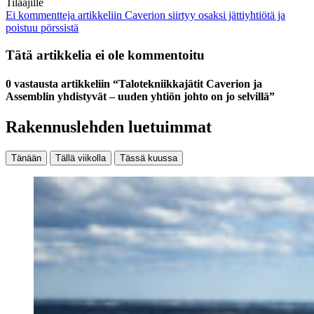
Tilaajille
Ei kommentteja
artikkeliin Caverion siirtyy osaksi jättiyhtiötä ja
poistuu pörssistä
Tätä artikkelia ei ole kommentoitu
0 vastausta artikkeliin “Talotekniikkajätit Caverion ja
Assemblin yhdistyvät – uuden yhtiön johto on jo selvillä”
Rakennuslehden luetuimmat
Tänään
Tällä viikolla
Tässä kuussa