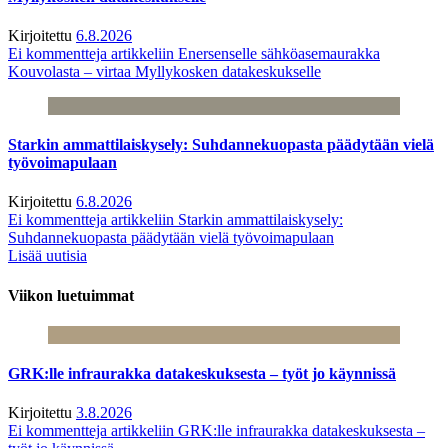
Kirjoitettu
6.8.2026
Ei kommentteja
artikkeliin Enersenselle sähköasemaurakka
Kouvolasta – virtaa Myllykosken datakeskukselle
Starkin ammattilaiskysely: Suhdannekuopasta päädytään vielä
työvoimapulaan
Kirjoitettu
6.8.2026
Ei kommentteja
artikkeliin Starkin ammattilaiskysely:
Suhdannekuopasta päädytään vielä työvoimapulaan
Lisää uutisia
Viikon luetuimmat
GRK:lle infraurakka datakeskuksesta – työt jo käynnissä
Kirjoitettu
3.8.2026
Ei kommentteja
artikkeliin GRK:lle infraurakka datakeskuksesta –