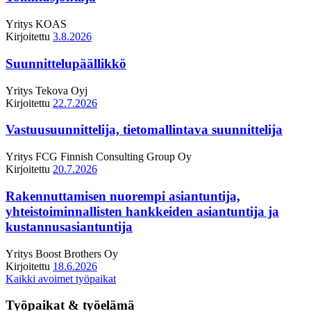
Yritys
KOAS
Kirjoitettu
3.8.2026
Suunnittelupäällikkö
Yritys
Tekova Oyj
Kirjoitettu
22.7.2026
Vastuusuunnittelija, tietomallintava suunnittelija
Yritys
FCG Finnish Consulting Group Oy
Kirjoitettu
20.7.2026
Rakennuttamisen nuorempi asiantuntija,
yhteistoiminnallisten hankkeiden asiantuntija ja
kustannusasiantuntija
Yritys
Boost Brothers Oy
Kirjoitettu
18.6.2026
Kaikki avoimet työpaikat
Työpaikat & työelämä