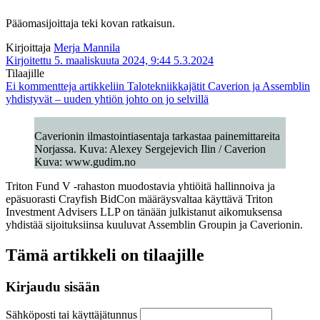
Pääomasijoittaja teki kovan ratkaisun.
Kirjoittaja
Merja Mannila
Kirjoitettu 5. maaliskuuta 2024, 9:44
5.3.2024
Tilaajille
Ei kommentteja
artikkeliin Talotekniikkajätit Caverion ja Assemblin
yhdistyvät – uuden yhtiön johto on jo selvillä
Caverionin ilmastointiasentaja tarkastaa painemittareita
Norjassa. Kuva: Alexey Sergejevich Ilin / Caverion
Kuva: www.gudim.no
Triton Fund V -rahaston muodostavia yhtiöitä hallinnoiva ja
epäsuorasti Crayfish BidCon määräysvaltaa käyttävä Triton
Investment Advisers LLP on tänään julkistanut aikomuksensa
yhdistää sijoituksiinsa kuuluvat Assemblin Groupin ja Caverionin.
Tämä artikkeli on tilaajille
Kirjaudu sisään
Sähköposti tai käyttäjätunnus