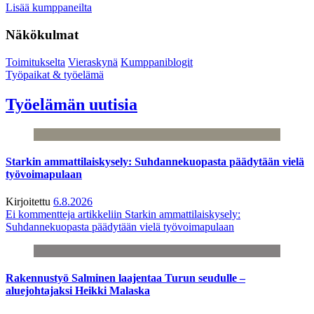
Lisää kumppaneilta
Näkökulmat
Toimitukselta
Vieraskynä
Kumppaniblogit
Työpaikat & työelämä
Työelämän uutisia
Starkin ammattilaiskysely: Suhdannekuopasta päädytään vielä
työvoimapulaan
Kirjoitettu
6.8.2026
Ei kommentteja
artikkeliin Starkin ammattilaiskysely:
Suhdannekuopasta päädytään vielä työvoimapulaan
Rakennustyö Salminen laajentaa Turun seudulle –
aluejohtajaksi Heikki Malaska