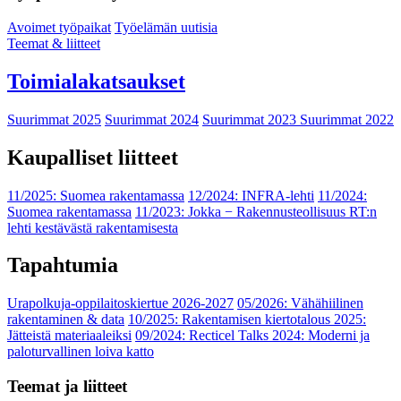
Avoimet työpaikat
Työelämän uutisia
Teemat & liitteet
Toimialakatsaukset
Suurimmat 2025
Suurimmat 2024
Suurimmat 2023
Suurimmat 2022
Kaupalliset liitteet
11/2025: Suomea rakentamassa
12/2024: INFRA-lehti
11/2024:
Suomea rakentamassa
11/2023: Jokka − Rakennusteollisuus RT:n
lehti kestävästä rakentamisesta
Tapahtumia
Urapolkuja-oppilaitoskiertue 2026-2027
05/2026: Vähähiilinen
rakentaminen & data
10/2025: Rakentamisen kiertotalous 2025:
Jätteistä materiaaleiksi
09/2024: Recticel Talks 2024: Moderni ja
paloturvallinen loiva katto
Teemat ja liitteet