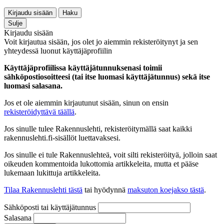
Kirjaudu sisään
Haku
Sulje
Kirjaudu sisään
Voit kirjautua sisään, jos olet jo aiemmin rekisteröitynyt ja sen
yhteydessä luonut käyttäjäprofiilin
Käyttäjäprofiilissa käyttäjätunnuksenasi toimii
sähköpostiosoitteesi (tai itse luomasi käyttäjätunnus) sekä itse
luomasi salasana.
Jos et ole aiemmin kirjautunut sisään, sinun on ensin
rekisteröidyttävä täällä
.
Jos sinulle tulee Rakennuslehti, rekisteröitymällä saat kaikki
rakennuslehti.fi-sisällöt luettavaksesi.
Jos sinulle ei tule Rakennuslehteä, voit silti rekisteröityä, jolloin saat
oikeuden kommentoida lukottomia artikkeleita, mutta et pääse
lukemaan lukittuja artikkeleita.
Tilaa Rakennuslehti tästä
tai hyödynnä
maksuton koejakso tästä
.
Sähköposti tai käyttäjätunnus
Salasana