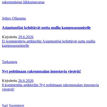
rakennuttajan liikkumavaraa
Jethro Ollaranta
Asiantuntijat kehittävät uutta mallia kampusasumiselle
Kirjoitettu
29.6.2026
Ei kommentteja
artikkeliin Asiantuntijat kehittävät uutta mallia
kampusasumiselle
Tarkastaja
Nyt pohtimaan rakennusalan innostavia viestejä!
Kirjoitettu
26.6.2026
8 kommenttia
artikkeliin Nyt pohtimaan rakennusalan innostavia
viestejä!
Sari Suominen