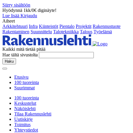
Siirry sisältöön
Hyödynnä 1kk/0€ diginäyte!
Lue lisää
Kirjaudu
Aiheet
Arkkitehtuuri
Infra
Kiinteistöt
Pientalo
Projektit
Rakennustuote
Rakentaminen
Suunnittelu
Talotekniikka
Talous
Työelämä
Kaikki mitä tietää pitää
Hae tältä sivustolta
Haku
Etusivu
100 tuoreinta
Suurimmat
100 tuoreinta
Keskustelut
Näköislehti
Tilaa Rakennuslehti
Uutiskirje
Toimitus
Yhteystiedot