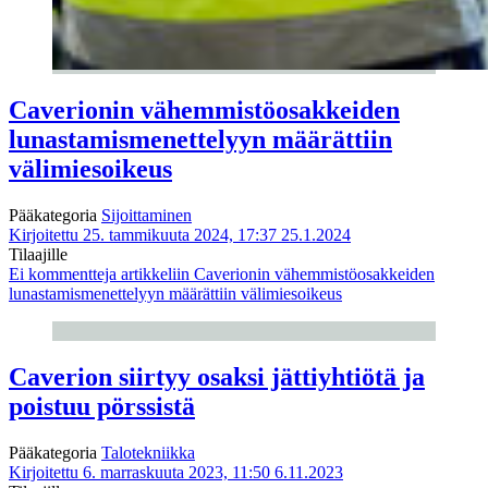
Caverionin vähemmistöosakkeiden
lunastamismenettelyyn määrättiin
välimiesoikeus
Pääkategoria
Sijoittaminen
Kirjoitettu 25. tammikuuta 2024, 17:37
25.1.2024
Tilaajille
Ei kommentteja
artikkeliin Caverionin vähemmistöosakkeiden
lunastamismenettelyyn määrättiin välimiesoikeus
Caverion siirtyy osaksi jättiyhtiötä ja
poistuu pörssistä
Pääkategoria
Talotekniikka
Kirjoitettu 6. marraskuuta 2023, 11:50
6.11.2023