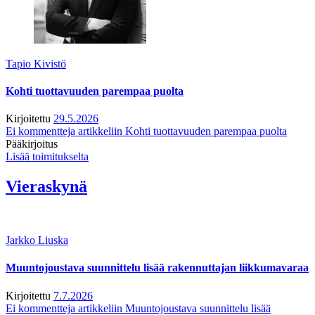
Tapio Kivistö
Kohti tuottavuuden parempaa puolta
Kirjoitettu
29.5.2026
Ei kommentteja
artikkeliin Kohti tuottavuuden parempaa puolta
Pääkirjoitus
Lisää toimitukselta
Vieraskynä
Jarkko Liuska
Muuntojoustava suunnittelu lisää rakennuttajan liikkumavaraa
Kirjoitettu
7.7.2026
Ei kommentteja
artikkeliin Muuntojoustava suunnittelu lisää