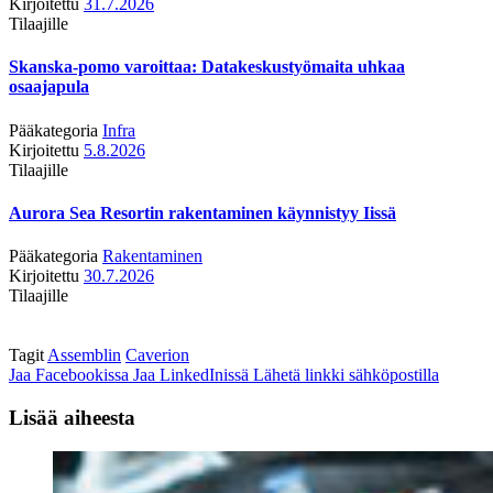
Kirjoitettu
31.7.2026
Tilaajille
Skanska-pomo varoittaa: Datakeskustyömaita uhkaa
osaajapula
Pääkategoria
Infra
Kirjoitettu
5.8.2026
Tilaajille
Aurora Sea Resortin rakentaminen käynnistyy Iissä
Pääkategoria
Rakentaminen
Kirjoitettu
30.7.2026
Tilaajille
Tagit
Assemblin
Caverion
Jaa Facebookissa
Jaa LinkedInissä
Lähetä linkki sähköpostilla
Lisää aiheesta