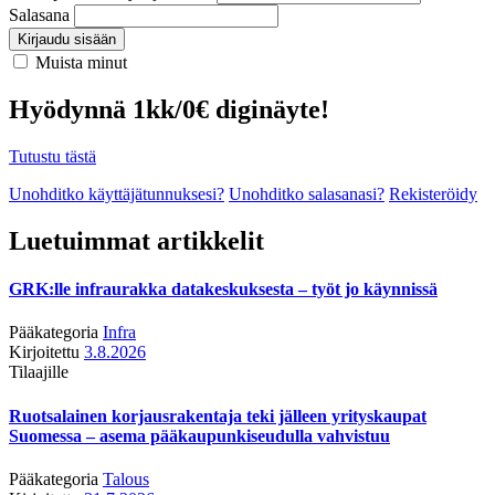
Salasana
Kirjaudu sisään
Muista minut
Hyödynnä 1kk/0€ diginäyte!
Tutustu tästä
Unohditko käyttäjätunnuksesi?
Unohditko salasanasi?
Rekisteröidy
Luetuimmat artikkelit
GRK:lle infraurakka datakeskuksesta – työt jo käynnissä
Pääkategoria
Infra
Kirjoitettu
3.8.2026
Tilaajille
Ruotsalainen korjausrakentaja teki jälleen yrityskaupat
Suomessa – asema pääkaupunkiseudulla vahvistuu
Pääkategoria
Talous