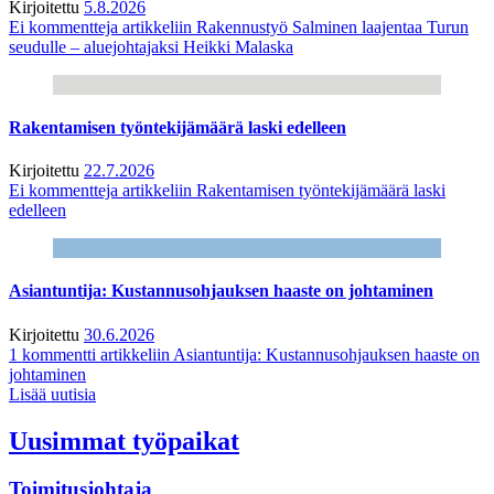
Kirjoitettu
5.8.2026
Ei kommentteja
artikkeliin Rakennustyö Salminen laajentaa Turun
seudulle – aluejohtajaksi Heikki Malaska
Rakentamisen työntekijämäärä laski edelleen
Kirjoitettu
22.7.2026
Ei kommentteja
artikkeliin Rakentamisen työntekijämäärä laski
edelleen
Asiantuntija: Kustannusohjauksen haaste on johtaminen
Kirjoitettu
30.6.2026
1 kommentti
artikkeliin Asiantuntija: Kustannusohjauksen haaste on
johtaminen
Lisää uutisia
Uusimmat työpaikat
Toimitusjohtaja