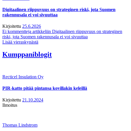
Digitaalinen riippuvuus on strateginen riski, jota Suomen
rakennusala ei voi sivuuttaa
Kirjoitettu
25.6.2026
Ei kommentteja
artikkeliin Digitaalinen riippuvuus on strateginen
riski, jota Suomen rakennusala ei voi sivuuttaa
Lisää vieraskynästä
Kumppaniblogit
Recticel Insulation Oy
PIR-katto pitää pintansa kovillakin keleillä
Kirjoitettu
21.10.2024
Ilmoitus
Thomas Lindstrom