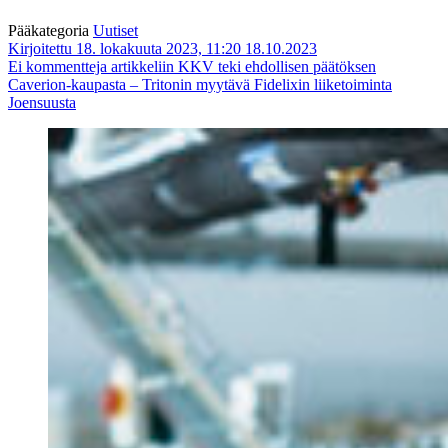
Pääkategoria
Uutiset
Kirjoitettu 18. lokakuuta 2023, 11:20
18.10.2023
Ei kommentteja
artikkeliin KKV teki ehdollisen päätöksen
Caverion-kaupasta – Tritonin myytävä Fidelixin liiketoiminta
Joensuusta