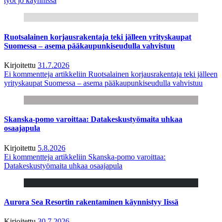
työt jo käynnissä
Ruotsalainen korjausrakentaja teki jälleen yrityskaupat
Suomessa – asema pääkaupunkiseudulla vahvistuu
Kirjoitettu
31.7.2026
Ei kommentteja
artikkeliin Ruotsalainen korjausrakentaja teki jälleen
yrityskaupat Suomessa – asema pääkaupunkiseudulla vahvistuu
Skanska-pomo varoittaa: Datakeskustyömaita uhkaa
osaajapula
Kirjoitettu
5.8.2026
Ei kommentteja
artikkeliin Skanska-pomo varoittaa:
Datakeskustyömaita uhkaa osaajapula
Aurora Sea Resortin rakentaminen käynnistyy Iissä
Kirjoitettu
30.7.2026