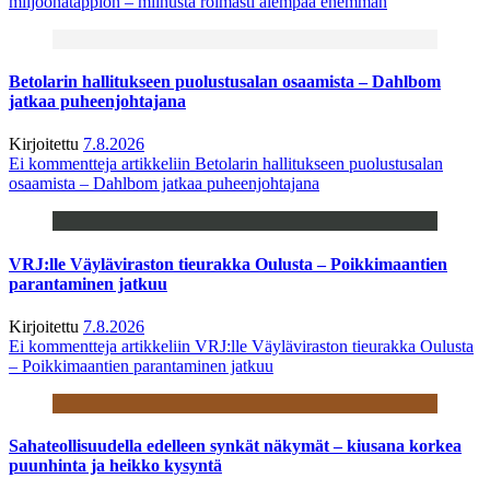
miljoonatappion – miinusta roimasti aiempaa enemmän
Betolarin hallitukseen puolustusalan osaamista – Dahlbom
jatkaa puheenjohtajana
Kirjoitettu
7.8.2026
Ei kommentteja
artikkeliin Betolarin hallitukseen puolustusalan
osaamista – Dahlbom jatkaa puheenjohtajana
VRJ:lle Väyläviraston tieurakka Oulusta – Poikkimaantien
parantaminen jatkuu
Kirjoitettu
7.8.2026
Ei kommentteja
artikkeliin VRJ:lle Väyläviraston tieurakka Oulusta
– Poikkimaantien parantaminen jatkuu
Sahateollisuudella edelleen synkät näkymät – kiusana korkea
puunhinta ja heikko kysyntä