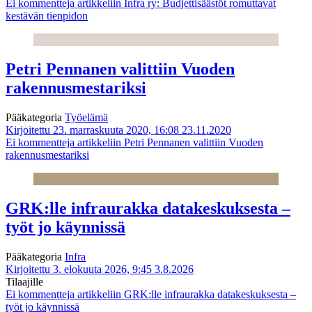
Ei kommentteja
artikkeliin Infra ry: Budjettisäästöt romuttavat
kestävän tienpidon
Petri Pennanen valittiin Vuoden
rakennusmestariksi
Pääkategoria
Työelämä
Kirjoitettu 23. marraskuuta 2020, 16:08
23.11.2020
Ei kommentteja
artikkeliin Petri Pennanen valittiin Vuoden
rakennusmestariksi
GRK:lle infraurakka datakeskuksesta –
työt jo käynnissä
Pääkategoria
Infra
Kirjoitettu 3. elokuuta 2026, 9:45
3.8.2026
Tilaajille
Ei kommentteja
artikkeliin GRK:lle infraurakka datakeskuksesta –
työt jo käynnissä