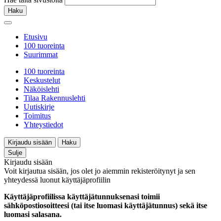
Haku
Etusivu
100 tuoreinta
Suurimmat
100 tuoreinta
Keskustelut
Näköislehti
Tilaa Rakennuslehti
Uutiskirje
Toimitus
Yhteystiedot
Kirjaudu sisään
Haku
Sulje
Kirjaudu sisään
Voit kirjautua sisään, jos olet jo aiemmin rekisteröitynyt ja sen
yhteydessä luonut käyttäjäprofiilin
Käyttäjäprofiilissa käyttäjätunnuksenasi toimii
sähköpostiosoitteesi (tai itse luomasi käyttäjätunnus) sekä itse
luomasi salasana.