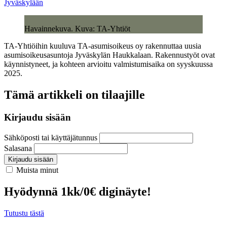
Jyväskylään
Havainnekuva. Kuva: TA-Yhtiöt
TA-Yhtiöihin kuuluva TA-asumisoikeus oy rakennuttaa uusia
asumisoikeusasuntoja Jyväskylän Haukkalaan. Rakennustyöt ovat
käynnistyneet, ja kohteen arvioitu valmistumisaika on syyskuussa
2025.
Tämä artikkeli on tilaajille
Kirjaudu sisään
Sähköposti tai käyttäjätunnus
Salasana
Kirjaudu sisään
Muista minut
Hyödynnä 1kk/0€ diginäyte!
Tutustu tästä