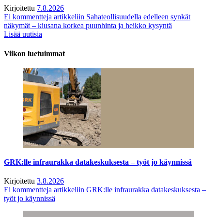
Kirjoitettu
7.8.2026
Ei kommentteja
artikkeliin Sahateollisuudella edelleen synkät
näkymät – kiusana korkea puunhinta ja heikko kysyntä
Lisää uutisia
Viikon luetuimmat
GRK:lle infraurakka datakeskuksesta – työt jo käynnissä
Kirjoitettu
3.8.2026
Ei kommentteja
artikkeliin GRK:lle infraurakka datakeskuksesta –
työt jo käynnissä