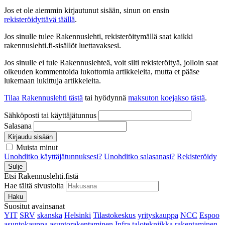
Jos et ole aiemmin kirjautunut sisään, sinun on ensin
rekisteröidyttävä täällä
.
Jos sinulle tulee Rakennuslehti, rekisteröitymällä saat kaikki
rakennuslehti.fi-sisällöt luettavaksesi.
Jos sinulle ei tule Rakennuslehteä, voit silti rekisteröityä, jolloin saat
oikeuden kommentoida lukottomia artikkeleita, mutta et pääse
lukemaan lukittuja artikkeleita.
Tilaa Rakennuslehti tästä
tai hyödynnä
maksuton koejakso tästä
.
Sähköposti tai käyttäjätunnus
Salasana
Kirjaudu sisään
Muista minut
Unohditko käyttäjätunnuksesi?
Unohditko salasanasi?
Rekisteröidy
Sulje
Etsi Rakennuslehti.fistä
Hae tältä sivustolta
Haku
Suositut avainsanat
YIT
SRV
skanska
Helsinki
Tilastokeskus
yrityskauppa
NCC
Espoo
asuntokauppa
asuntorakentaminen
Infra
talotekniikka
rakentaminen