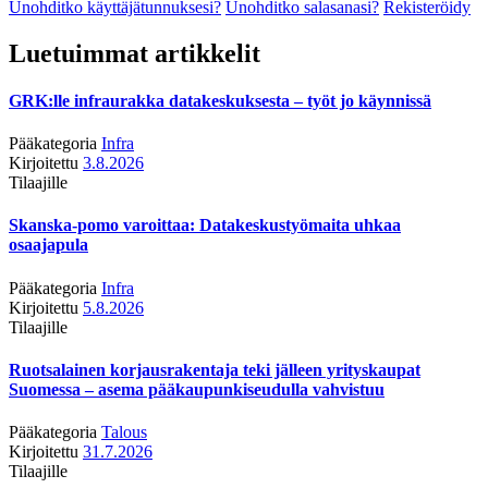
Unohditko käyttäjätunnuksesi?
Unohditko salasanasi?
Rekisteröidy
Luetuimmat artikkelit
GRK:lle infraurakka datakeskuksesta – työt jo käynnissä
Pääkategoria
Infra
Kirjoitettu
3.8.2026
Tilaajille
Skanska-pomo varoittaa: Datakeskustyömaita uhkaa
osaajapula
Pääkategoria
Infra
Kirjoitettu
5.8.2026
Tilaajille
Ruotsalainen korjausrakentaja teki jälleen yrityskaupat
Suomessa – asema pääkaupunkiseudulla vahvistuu
Pääkategoria
Talous
Kirjoitettu
31.7.2026
Tilaajille