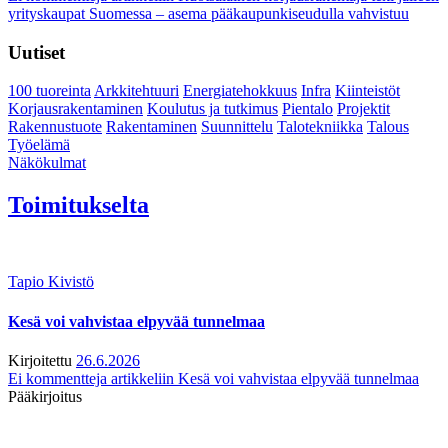
yrityskaupat Suomessa – asema pääkaupunkiseudulla vahvistuu
Uutiset
100 tuoreinta
Arkkitehtuuri
Energiatehokkuus
Infra
Kiinteistöt
Korjausrakentaminen
Koulutus ja tutkimus
Pientalo
Projektit
Rakennustuote
Rakentaminen
Suunnittelu
Talotekniikka
Talous
Työelämä
Näkökulmat
Toimitukselta
Tapio Kivistö
Kesä voi vahvistaa elpyvää tunnelmaa
Kirjoitettu
26.6.2026
Ei kommentteja
artikkeliin Kesä voi vahvistaa elpyvää tunnelmaa
Pääkirjoitus