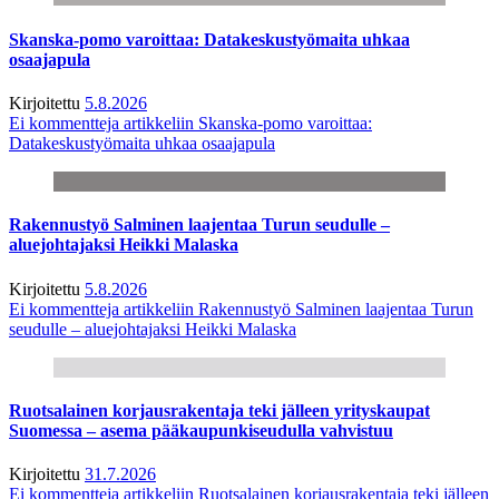
Skanska-pomo varoittaa: Datakeskustyömaita uhkaa
osaajapula
Kirjoitettu
5.8.2026
Ei kommentteja
artikkeliin Skanska-pomo varoittaa:
Datakeskustyömaita uhkaa osaajapula
Rakennustyö Salminen laajentaa Turun seudulle –
aluejohtajaksi Heikki Malaska
Kirjoitettu
5.8.2026
Ei kommentteja
artikkeliin Rakennustyö Salminen laajentaa Turun
seudulle – aluejohtajaksi Heikki Malaska
Ruotsalainen korjausrakentaja teki jälleen yrityskaupat
Suomessa – asema pääkaupunkiseudulla vahvistuu
Kirjoitettu
31.7.2026
Ei kommentteja
artikkeliin Ruotsalainen korjausrakentaja teki jälleen