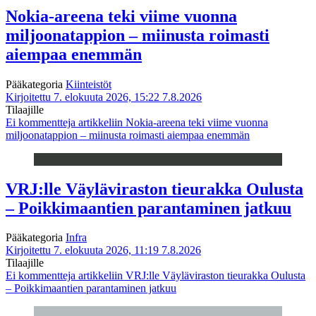
Nokia-areena teki viime vuonna
miljoonatappion – miinusta roimasti
aiempaa enemmän
Pääkategoria
Kiinteistöt
Kirjoitettu 7. elokuuta 2026, 15:22
7.8.2026
Tilaajille
Ei kommentteja
artikkeliin Nokia-areena teki viime vuonna
miljoonatappion – miinusta roimasti aiempaa enemmän
VRJ:lle Väyläviraston tieurakka Oulusta
– Poikkimaantien parantaminen jatkuu
Pääkategoria
Infra
Kirjoitettu 7. elokuuta 2026, 11:19
7.8.2026
Tilaajille
Ei kommentteja
artikkeliin VRJ:lle Väyläviraston tieurakka Oulusta
– Poikkimaantien parantaminen jatkuu