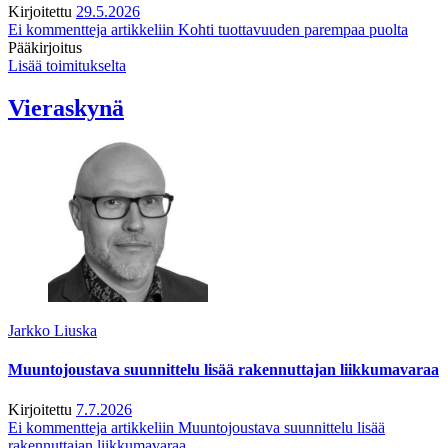
Kirjoitettu
29.5.2026
Ei kommentteja
artikkeliin Kohti tuottavuuden parempaa puolta
Pääkirjoitus
Lisää toimitukselta
Vieraskynä
Jarkko Liuska
Muuntojoustava suunnittelu lisää rakennuttajan liikkumavaraa
Kirjoitettu
7.7.2026
Ei kommentteja
artikkeliin Muuntojoustava suunnittelu lisää
rakennuttajan liikkumavaraa