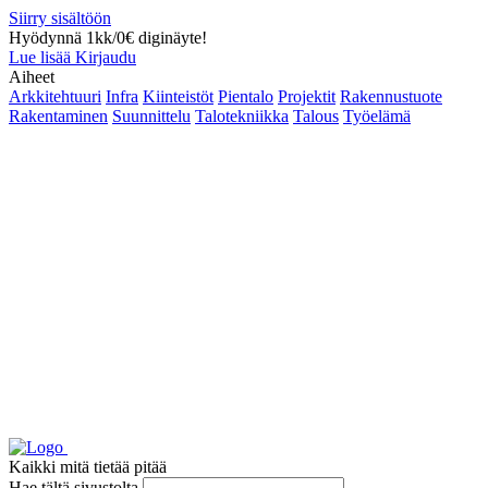
Siirry sisältöön
Hyödynnä 1kk/0€ diginäyte!
Lue lisää
Kirjaudu
Aiheet
Arkkitehtuuri
Infra
Kiinteistöt
Pientalo
Projektit
Rakennustuote
Rakentaminen
Suunnittelu
Talotekniikka
Talous
Työelämä
Kaikki mitä tietää pitää
Hae tältä sivustolta