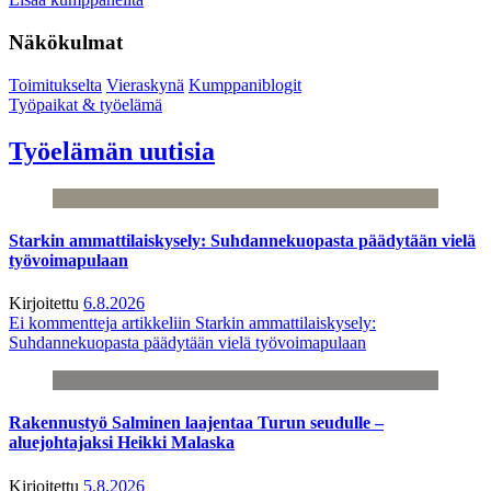
Näkökulmat
Toimitukselta
Vieraskynä
Kumppaniblogit
Työpaikat & työelämä
Työelämän uutisia
Starkin ammattilaiskysely: Suhdannekuopasta päädytään vielä
työvoimapulaan
Kirjoitettu
6.8.2026
Ei kommentteja
artikkeliin Starkin ammattilaiskysely:
Suhdannekuopasta päädytään vielä työvoimapulaan
Rakennustyö Salminen laajentaa Turun seudulle –
aluejohtajaksi Heikki Malaska
Kirjoitettu
5.8.2026