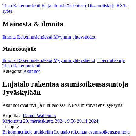
Tilaa Rakennuslehti
Kirjaudu näköislehteen
Tilaa uutiskirje
RSS-
syöte
Mainosta & ilmoita
Ilmoita Rakennuslehdessä
Myynnin yhteystiedot
Mainostajalle
Ilmoita Rakennuslehdessä
Myynnin yhteystiedot
Tilaa uutiskirje
Tilaa Rakennuslehti
Kategoriat
Asunnot
Lujatalo rakentaa asumisoikeusasuntoja
Jyväskylään
Asunnot ovat rivi- ja luhtitaloissa. Ne valmistuvat ensi syksynä.
Kirjoittaja
Daniel Wallenius
Kirjoitettu 20. marraskuuta 2024, 9:56
20.11.2024
Tilaajille
Ei kommentteja
artikkeliin Lujatalo rakentaa asumisoikeusasuntoja