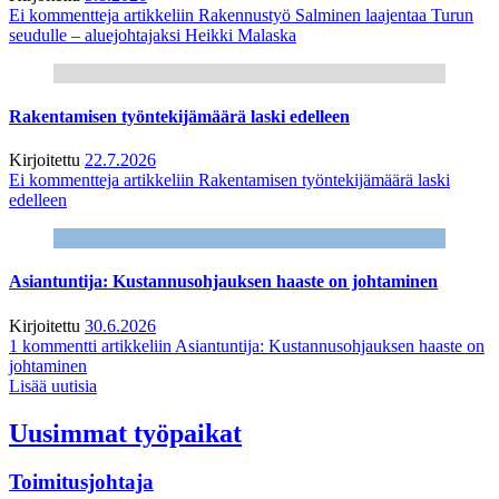
Ei kommentteja
artikkeliin Rakennustyö Salminen laajentaa Turun
seudulle – aluejohtajaksi Heikki Malaska
Rakentamisen työntekijämäärä laski edelleen
Kirjoitettu
22.7.2026
Ei kommentteja
artikkeliin Rakentamisen työntekijämäärä laski
edelleen
Asiantuntija: Kustannusohjauksen haaste on johtaminen
Kirjoitettu
30.6.2026
1 kommentti
artikkeliin Asiantuntija: Kustannusohjauksen haaste on
johtaminen
Lisää uutisia
Uusimmat työpaikat
Toimitusjohtaja