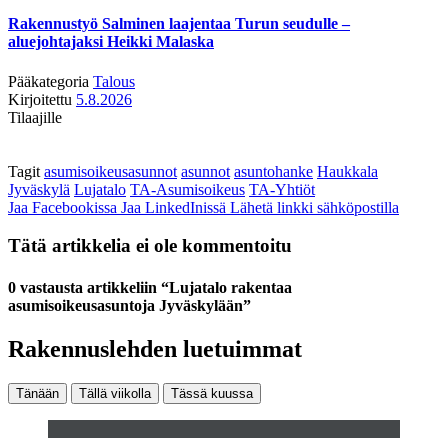
Rakennustyö Salminen laajentaa Turun seudulle –
aluejohtajaksi Heikki Malaska
Pääkategoria
Talous
Kirjoitettu
5.8.2026
Tilaajille
Tagit
asumisoikeusasunnot
asunnot
asuntohanke
Haukkala
Jyväskylä
Lujatalo
TA-Asumisoikeus
TA-Yhtiöt
Jaa Facebookissa
Jaa LinkedInissä
Lähetä linkki sähköpostilla
Tätä artikkelia ei ole kommentoitu
0 vastausta artikkeliin “Lujatalo rakentaa
asumisoikeusasuntoja Jyväskylään”
Rakennuslehden luetuimmat
Tänään
Tällä viikolla
Tässä kuussa