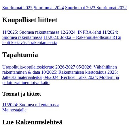
Suurimmat 2025
Suurimmat 2024
Suurimmat 2023
Suurimmat 2022
Kaupalliset liitteet
11/2025: Suomea rakentamassa
12/2024: INFRA-lehti
11/2024:
Suomea rakentamassa
11/2023: Jokka − Rakennusteollisuus RT:n
lehti kestävästä rakentamisesta
Tapahtumia
Urapolkuja-oppilaitoskiertue 2026-2027
05/2026: Vähähiilinen
rakentaminen & data
10/2025: Rakentamisen kiertotalous 2025:
Jätteistä materiaaleiksi
09/2024: Recticel Talks 2024: Moderni ja
paloturvallinen loiva katto
Teemat ja liitteet
11/2024: Suomea rakentamassa
Mainostajalle
Lue Rakennuslehteä