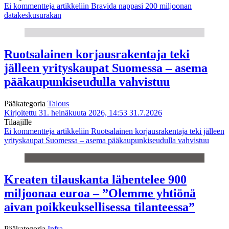
Ei kommentteja
artikkeliin Bravida nappasi 200 miljoonan
datakeskusurakan
Ruotsalainen korjausrakentaja teki
jälleen yrityskaupat Suomessa – asema
pääkaupunkiseudulla vahvistuu
Pääkategoria
Talous
Kirjoitettu 31. heinäkuuta 2026, 14:53
31.7.2026
Tilaajille
Ei kommentteja
artikkeliin Ruotsalainen korjausrakentaja teki jälleen
yrityskaupat Suomessa – asema pääkaupunkiseudulla vahvistuu
Kreaten tilauskanta lähentelee 900
miljoonaa euroa – ”Olemme yhtiönä
aivan poikkeuksellisessa tilanteessa”
Pääkategoria
Infra