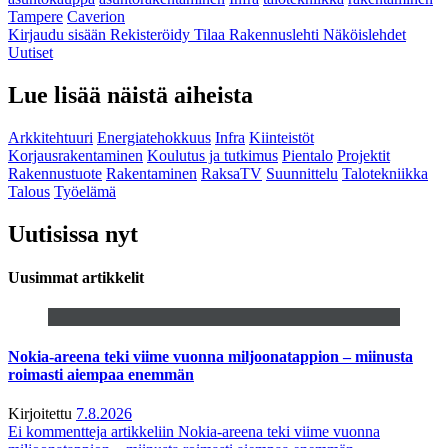
Tampere
Caverion
Kirjaudu sisään
Rekisteröidy
Tilaa Rakennuslehti
Näköislehdet
Uutiset
Lue lisää näistä aiheista
Arkkitehtuuri
Energiatehokkuus
Infra
Kiinteistöt
Korjausrakentaminen
Koulutus ja tutkimus
Pientalo
Projektit
Rakennustuote
Rakentaminen
RaksaTV
Suunnittelu
Talotekniikka
Talous
Työelämä
Uutisissa nyt
Uusimmat artikkelit
Nokia-areena teki viime vuonna miljoonatappion – miinusta
roimasti aiempaa enemmän
Kirjoitettu
7.8.2026
Ei kommentteja
artikkeliin Nokia-areena teki viime vuonna