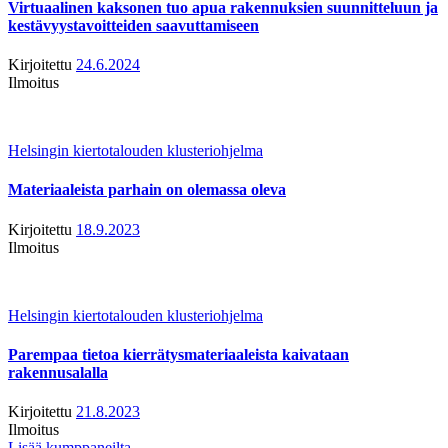
Virtuaalinen kaksonen tuo apua rakennuksien suunnitteluun ja
kestävyystavoitteiden saavuttamiseen
Kirjoitettu
24.6.2024
Ilmoitus
Helsingin kiertotalouden klusteriohjelma
Materiaaleista parhain on olemassa oleva
Kirjoitettu
18.9.2023
Ilmoitus
Helsingin kiertotalouden klusteriohjelma
Parempaa tietoa kierrätysmateriaaleista kaivataan
rakennusalalla
Kirjoitettu
21.8.2023
Ilmoitus
Lisää kumppaneilta