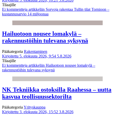
Kirjoitettu 5. elokuuta 2026, 10:21
5.8.2026
Tilaajille
Ei kommentteja
artikkeliin Sorvoja rakentaa Tullin tilat Tornioon –
kustannusarvio 14 miljoonaa
Hailuotoon nousee lomakylä –
rakennustöihin tulevana syksynä
Pääkategoria
Rakentaminen
Kirjoitettu 5. elokuuta 2026, 9:54
5.8.2026
Tilaajille
Ei kommentteja
artikkeliin Hailuotoon nousee lomakylä –
rakennustöihin tulevana syksynä
NK Tekniikka ostoksilla Raahessa – uutta
kasvua teollisuussektorilta
Pääkategoria
Yrityskauppa
Kirjoitettu 3. elokuuta 2026, 15:52
3.8.2026