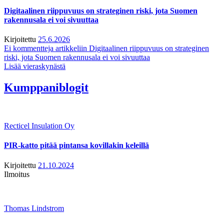
Digitaalinen riippuvuus on strateginen riski, jota Suomen
rakennusala ei voi sivuuttaa
Kirjoitettu
25.6.2026
Ei kommentteja
artikkeliin Digitaalinen riippuvuus on strateginen
riski, jota Suomen rakennusala ei voi sivuuttaa
Lisää vieraskynästä
Kumppaniblogit
Recticel Insulation Oy
PIR-katto pitää pintansa kovillakin keleillä
Kirjoitettu
21.10.2024
Ilmoitus
Thomas Lindstrom