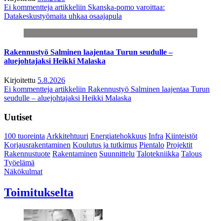
Ei kommentteja
artikkeliin Skanska-pomo varoittaa:
Datakeskustyömaita uhkaa osaajapula
Rakennustyö Salminen laajentaa Turun seudulle –
aluejohtajaksi Heikki Malaska
Kirjoitettu
5.8.2026
Ei kommentteja
artikkeliin Rakennustyö Salminen laajentaa Turun
seudulle – aluejohtajaksi Heikki Malaska
Uutiset
100 tuoreinta
Arkkitehtuuri
Energiatehokkuus
Infra
Kiinteistöt
Korjausrakentaminen
Koulutus ja tutkimus
Pientalo
Projektit
Rakennustuote
Rakentaminen
Suunnittelu
Talotekniikka
Talous
Työelämä
Näkökulmat
Toimitukselta