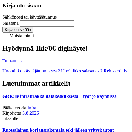
Kirjaudu sisään
Sähköposti tai käyttäjätunnus
Salasana
Kirjaudu sisään
Muista minut
Hyödynnä 1kk/0€ diginäyte!
Tutustu tästä
Unohditko käyttäjätunnuksesi?
Unohditko salasanasi?
Rekisteröidy
Luetuimmat artikkelit
GRK:lle infraurakka datakeskuksesta – työt jo käynnissä
Pääkategoria
Infra
Kirjoitettu
3.8.2026
Tilaajille
Ruotsalainen korjausrakentaja teki jälleen yrityskaupat