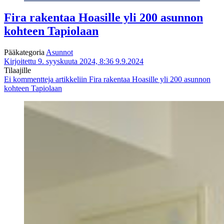
Fira rakentaa Hoasille yli 200 asunnon
kohteen Tapiolaan
Pääkategoria
Asunnot
Kirjoitettu 9. syyskuuta 2024, 8:36
9.9.2024
Tilaajille
Ei kommentteja
artikkeliin Fira rakentaa Hoasille yli 200 asunnon
kohteen Tapiolaan