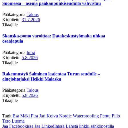
Suomessa – asema pääkaupunkiseudulla vahvistuu
Pääkategoria
Talous
Kirjoitettu
31.7.2026
Tilaajille
Skanska-pomo varoittaa: Datakeskustyömaita uhkaa
osaajapula
Pääkategoria
Infra
Kirjoitettu
5.8.2026
Tilaajille
Rakennustyö Salminen laajentaa Turun seudulle –
aluejohtajaksi Heikki Malaska
Pääkategoria
Talous
Kirjoitettu
5.8.2026
Tilaajille
Tagit
Esa Mäki
Fira
Jari Koivu
Nordic Waterproofing
Perttu Piilo
Tero Luoma
Jaa Facebookissa
Jaa LinkedInissä
Lähetä linkki sähköpostilla