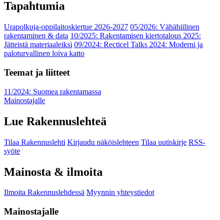
Tapahtumia
Urapolkuja-oppilaitoskiertue 2026-2027
05/2026: Vähähiilinen
rakentaminen & data
10/2025: Rakentamisen kiertotalous 2025:
Jätteistä materiaaleiksi
09/2024: Recticel Talks 2024: Moderni ja
paloturvallinen loiva katto
Teemat ja liitteet
11/2024: Suomea rakentamassa
Mainostajalle
Lue Rakennuslehteä
Tilaa Rakennuslehti
Kirjaudu näköislehteen
Tilaa uutiskirje
RSS-
syöte
Mainosta & ilmoita
Ilmoita Rakennuslehdessä
Myynnin yhteystiedot
Mainostajalle