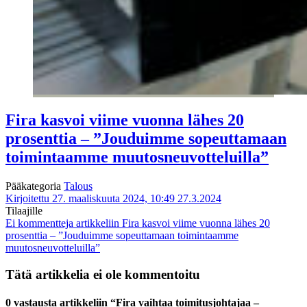
Fira kasvoi viime vuonna lähes 20
prosenttia – ”Jouduimme sopeuttamaan
toimintaamme muutosneuvotteluilla”
Pääkategoria
Talous
Kirjoitettu 27. maaliskuuta 2024, 10:49
27.3.2024
Tilaajille
Ei kommentteja
artikkeliin Fira kasvoi viime vuonna lähes 20
prosenttia – ”Jouduimme sopeuttamaan toimintaamme
muutosneuvotteluilla”
Tätä artikkelia ei ole kommentoitu
0 vastausta artikkeliin “Fira vaihtaa toimitusjohtajaa –