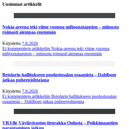
Uusimmat artikkelit
Nokia-areena teki viime vuonna miljoonatappion – miinusta
roimasti aiempaa enemmän
Kirjoitettu
7.8.2026
Ei kommentteja
artikkeliin Nokia-areena teki viime vuonna
miljoonatappion – miinusta roimasti aiempaa enemmän
Betolarin hallitukseen puolustusalan osaamista – Dahlbom
jatkaa puheenjohtajana
Kirjoitettu
7.8.2026
Ei kommentteja
artikkeliin Betolarin hallitukseen puolustusalan
osaamista – Dahlbom jatkaa puheenjohtajana
VRJ:lle Väyläviraston tieurakka Oulusta – Poikkimaantien
parantaminen jatkuu