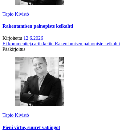
Tapio Kivistö
Rakentamisen painopiste keikahti
Kirjoitettu
12.6.2026
Ei kommentteja
artikkeliin Rakentamisen painopiste keikahti
Pääkirjoitus
Tapio Kivistö
Pieni virhe, suuret vahingot