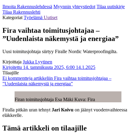
Ilmoita Rakennuslehdessä
Myynnin yhteystiedot
Tilaa uutiskirje
Tilaa Rakennuslehti
Kategoriat
Työelämä
Uutiset
Fira vaihtaa toimitusjohtajaa –
”Uudenlaista näkemystä ja energiaa”
Uusi toimitusjohtaja siirtyy Firalle Nordic Waterproofingilta.
Kirjoittaja
Jukka Lyytinen
Kirjoitettu 14. tammikuuta 2025, 6:00
14.1.2025
Tilaajille
Ei kommentteja
artikkeliin Fira vaihtaa toimitusjohtajaa –
”Uudenlaista näkemystä ja energiaa”
Firan toimitusjohtaja Esa Mäki Kuva: Fira
Firalla pitkän uran tehnyt
Jari Koivu
on jäänyt vuodenvaihteessa
eläkkeelle.
Tämä artikkeli on tilaajille