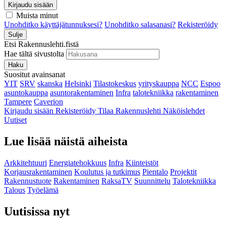
Kirjaudu sisään
Muista minut
Unohditko käyttäjätunnuksesi?
Unohditko salasanasi?
Rekisteröidy
Sulje
Etsi Rakennuslehti.fistä
Hae tältä sivustolta
Haku
Suositut avainsanat
YIT
SRV
skanska
Helsinki
Tilastokeskus
yrityskauppa
NCC
Espoo
asuntokauppa
asuntorakentaminen
Infra
talotekniikka
rakentaminen
Tampere
Caverion
Kirjaudu sisään
Rekisteröidy
Tilaa Rakennuslehti
Näköislehdet
Uutiset
Lue lisää näistä aiheista
Arkkitehtuuri
Energiatehokkuus
Infra
Kiinteistöt
Korjausrakentaminen
Koulutus ja tutkimus
Pientalo
Projektit
Rakennustuote
Rakentaminen
RaksaTV
Suunnittelu
Talotekniikka
Talous
Työelämä
Uutisissa nyt