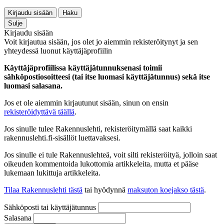
Kirjaudu sisään
Haku
Sulje
Kirjaudu sisään
Voit kirjautua sisään, jos olet jo aiemmin rekisteröitynyt ja sen
yhteydessä luonut käyttäjäprofiilin
Käyttäjäprofiilissa käyttäjätunnuksenasi toimii
sähköpostiosoitteesi (tai itse luomasi käyttäjätunnus) sekä itse
luomasi salasana.
Jos et ole aiemmin kirjautunut sisään, sinun on ensin
rekisteröidyttävä täällä
.
Jos sinulle tulee Rakennuslehti, rekisteröitymällä saat kaikki
rakennuslehti.fi-sisällöt luettavaksesi.
Jos sinulle ei tule Rakennuslehteä, voit silti rekisteröityä, jolloin saat
oikeuden kommentoida lukottomia artikkeleita, mutta et pääse
lukemaan lukittuja artikkeleita.
Tilaa Rakennuslehti tästä
tai hyödynnä
maksuton koejakso tästä
.
Sähköposti tai käyttäjätunnus
Salasana