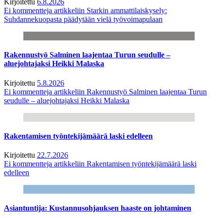
Kirjoitettu
6.8.2026
Ei kommentteja
artikkeliin Starkin ammattilaiskysely:
Suhdannekuopasta päädytään vielä työvoimapulaan
Rakennustyö Salminen laajentaa Turun seudulle –
aluejohtajaksi Heikki Malaska
Kirjoitettu
5.8.2026
Ei kommentteja
artikkeliin Rakennustyö Salminen laajentaa Turun
seudulle – aluejohtajaksi Heikki Malaska
Rakentamisen työntekijämäärä laski edelleen
Kirjoitettu
22.7.2026
Ei kommentteja
artikkeliin Rakentamisen työntekijämäärä laski
edelleen
Asiantuntija: Kustannusohjauksen haaste on johtaminen