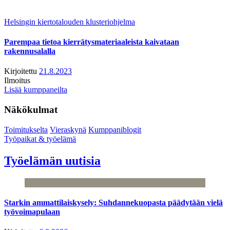
Helsingin kiertotalouden klusteriohjelma
Parempaa tietoa kierrätysmateriaaleista kaivataan
rakennusalalla
Kirjoitettu
21.8.2023
Ilmoitus
Lisää kumppaneilta
Näkökulmat
Toimitukselta
Vieraskynä
Kumppaniblogit
Työpaikat & työelämä
Työelämän uutisia
Starkin ammattilaiskysely: Suhdannekuopasta päädytään vielä
työvoimapulaan