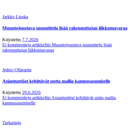
Jarkko Liuska
Muuntojoustava suunnittelu lisää rakennuttajan liikkumavaraa
Kirjoitettu
7.7.2026
Ei kommentteja
artikkeliin Muuntojoustava suunnittelu lisää
rakennuttajan liikkumavaraa
Jethro Ollaranta
Asiantuntijat kehittävät uutta mallia kampusasumiselle
Kirjoitettu
29.6.2026
Ei kommentteja
artikkeliin Asiantuntijat kehittävät uutta mallia
kampusasumiselle
Tarkastaja