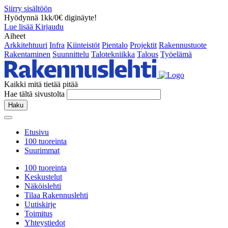
Siirry sisältöön
Hyödynnä 1kk/0€ diginäyte!
Lue lisää
Kirjaudu
Aiheet
Arkkitehtuuri
Infra
Kiinteistöt
Pientalo
Projektit
Rakennustuote
Rakentaminen
Suunnittelu
Talotekniikka
Talous
Työelämä
Kaikki mitä tietää pitää
Hae tältä sivustolta
Haku
Etusivu
100 tuoreinta
Suurimmat
100 tuoreinta
Keskustelut
Näköislehti
Tilaa Rakennuslehti
Uutiskirje
Toimitus
Yhteystiedot