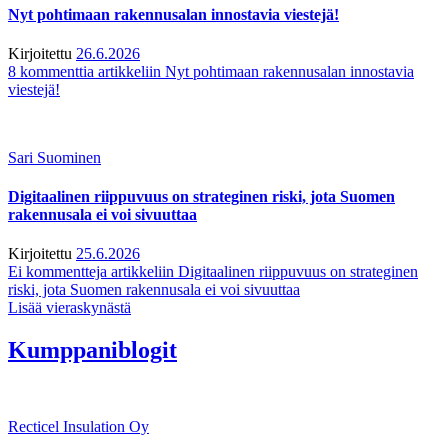
Nyt pohtimaan rakennusalan innostavia viestejä!
Kirjoitettu
26.6.2026
8 kommenttia
artikkeliin Nyt pohtimaan rakennusalan innostavia
viestejä!
Sari Suominen
Digitaalinen riippuvuus on strateginen riski, jota Suomen
rakennusala ei voi sivuuttaa
Kirjoitettu
25.6.2026
Ei kommentteja
artikkeliin Digitaalinen riippuvuus on strateginen
riski, jota Suomen rakennusala ei voi sivuuttaa
Lisää vieraskynästä
Kumppaniblogit
Recticel Insulation Oy