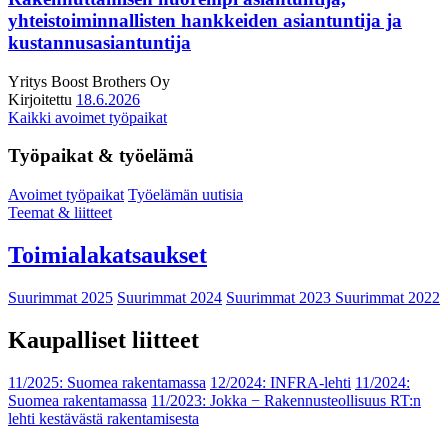
yhteistoiminnallisten hankkeiden asiantuntija ja
kustannusasiantuntija
Yritys
Boost Brothers Oy
Kirjoitettu
18.6.2026
Kaikki avoimet työpaikat
Työpaikat & työelämä
Avoimet työpaikat
Työelämän uutisia
Teemat & liitteet
Toimialakatsaukset
Suurimmat 2025
Suurimmat 2024
Suurimmat 2023
Suurimmat 2022
Kaupalliset liitteet
11/2025: Suomea rakentamassa
12/2024: INFRA-lehti
11/2024:
Suomea rakentamassa
11/2023: Jokka − Rakennusteollisuus RT:n
lehti kestävästä rakentamisesta