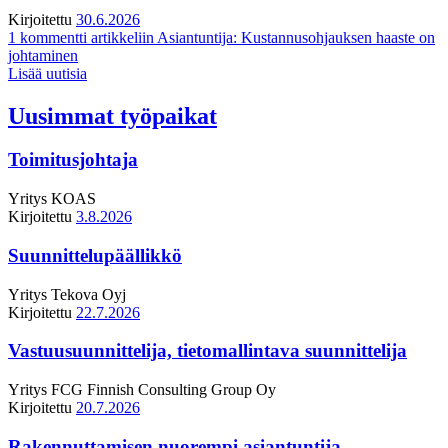
Kirjoitettu
30.6.2026
1 kommentti
artikkeliin Asiantuntija: Kustannusohjauksen haaste on
johtaminen
Lisää uutisia
Uusimmat työpaikat
Toimitusjohtaja
Yritys
KOAS
Kirjoitettu
3.8.2026
Suunnittelupäällikkö
Yritys
Tekova Oyj
Kirjoitettu
22.7.2026
Vastuusuunnittelija, tietomallintava suunnittelija
Yritys
FCG Finnish Consulting Group Oy
Kirjoitettu
20.7.2026
Rakennuttamisen nuorempi asiantuntija,