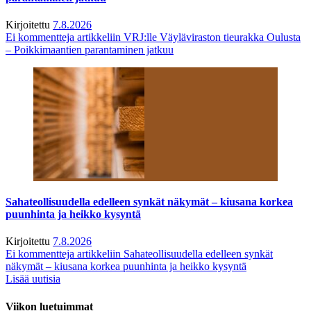
Kirjoitettu
7.8.2026
Ei kommentteja
artikkeliin VRJ:lle Väyläviraston tieurakka Oulusta
– Poikkimaantien parantaminen jatkuu
Sahateollisuudella edelleen synkät näkymät – kiusana korkea
puunhinta ja heikko kysyntä
Kirjoitettu
7.8.2026
Ei kommentteja
artikkeliin Sahateollisuudella edelleen synkät
näkymät – kiusana korkea puunhinta ja heikko kysyntä
Lisää uutisia
Viikon luetuimmat