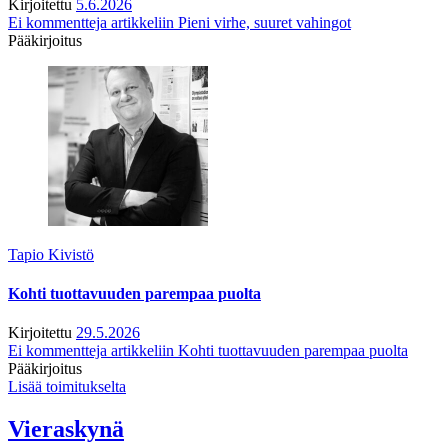
Kirjoitettu
5.6.2026
Ei kommentteja
artikkeliin Pieni virhe, suuret vahingot
Pääkirjoitus
Tapio Kivistö
Kohti tuottavuuden parempaa puolta
Kirjoitettu
29.5.2026
Ei kommentteja
artikkeliin Kohti tuottavuuden parempaa puolta
Pääkirjoitus
Lisää toimitukselta
Vieraskynä