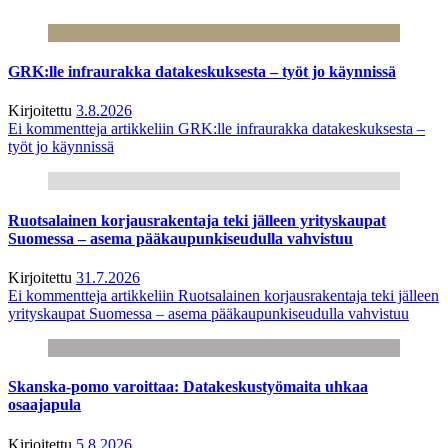
GRK:lle infraurakka datakeskuksesta – työt jo käynnissä
Kirjoitettu
3.8.2026
Ei kommentteja
artikkeliin GRK:lle infraurakka datakeskuksesta –
työt jo käynnissä
Ruotsalainen korjausrakentaja teki jälleen yrityskaupat
Suomessa – asema pääkaupunkiseudulla vahvistuu
Kirjoitettu
31.7.2026
Ei kommentteja
artikkeliin Ruotsalainen korjausrakentaja teki jälleen
yrityskaupat Suomessa – asema pääkaupunkiseudulla vahvistuu
Skanska-pomo varoittaa: Datakeskustyömaita uhkaa
osaajapula
Kirjoitettu
5.8.2026