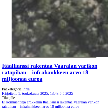
Itäallianssi rakentaa Vaaralan varikon
ratapihan – infrahankkeen arvo 18
miljoonaa euroa
Pääkategoria
Infra
Kirjoitettu 5. toukokuuta 2025, 13:48
5.5.2025
Tilaajille
Ei kommentteja
artikkeliin Itäallianssi rakentaa Vaaralan varikon
ratapihan – infrahankkeen arvo 18 miljoonaa euroa