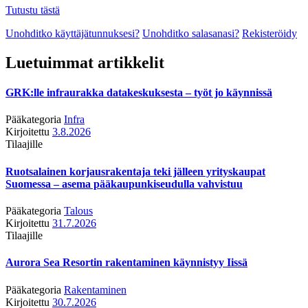
Tutustu tästä
Unohditko käyttäjätunnuksesi?
Unohditko salasanasi?
Rekisteröidy
Luetuimmat artikkelit
GRK:lle infraurakka datakeskuksesta – työt jo käynnissä
Pääkategoria
Infra
Kirjoitettu
3.8.2026
Tilaajille
Ruotsalainen korjausrakentaja teki jälleen yrityskaupat
Suomessa – asema pääkaupunkiseudulla vahvistuu
Pääkategoria
Talous
Kirjoitettu
31.7.2026
Tilaajille
Aurora Sea Resortin rakentaminen käynnistyy Iissä
Pääkategoria
Rakentaminen
Kirjoitettu
30.7.2026