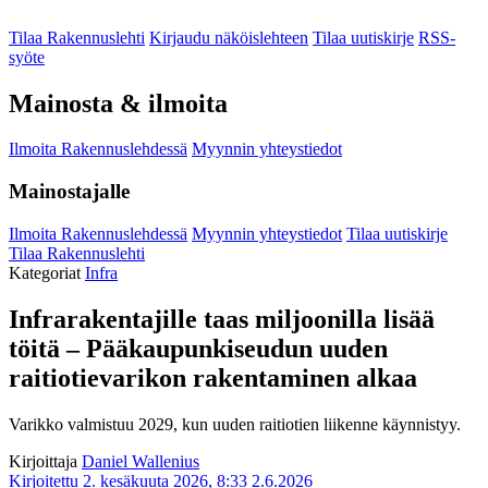
Tilaa Rakennuslehti
Kirjaudu näköislehteen
Tilaa uutiskirje
RSS-
syöte
Mainosta & ilmoita
Ilmoita Rakennuslehdessä
Myynnin yhteystiedot
Mainostajalle
Ilmoita Rakennuslehdessä
Myynnin yhteystiedot
Tilaa uutiskirje
Tilaa Rakennuslehti
Kategoriat
Infra
Infrarakentajille taas miljoonilla lisää
töitä – Pääkaupunkiseudun uuden
raitiotievarikon rakentaminen alkaa
Varikko valmistuu 2029, kun uuden raitiotien liikenne käynnistyy.
Kirjoittaja
Daniel Wallenius
Kirjoitettu 2. kesäkuuta 2026, 8:33
2.6.2026