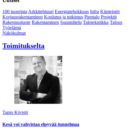
Uutiset
100 tuoreinta
Arkkitehtuuri
Energiatehokkuus
Infra
Kiinteistöt
Korjausrakentaminen
Koulutus ja tutkimus
Pientalo
Projektit
Rakennustuote
Rakentaminen
Suunnittelu
Talotekniikka
Talous
Työelämä
Näkökulmat
Toimitukselta
Tapio Kivistö
Kesä voi vahvistaa elpyvää tunnelmaa