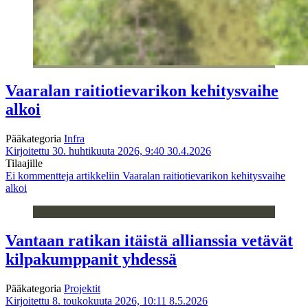
Vaaralan raitiotievarikon kehitysvaihe
alkoi
Pääkategoria
Infra
Kirjoitettu 30. huhtikuuta 2026, 9:40
30.4.2026
Tilaajille
Ei kommentteja
artikkeliin Vaaralan raitiotievarikon kehitysvaihe
alkoi
Vantaan ratikan itäistä allianssia vetävät
kilpakumppanit yhdessä
Pääkategoria
Projektit
Kirjoitettu 8. toukokuuta 2026, 10:11
8.5.2026