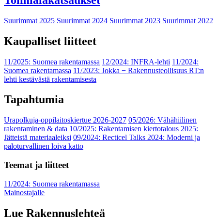
Suurimmat 2025
Suurimmat 2024
Suurimmat 2023
Suurimmat 2022
Kaupalliset liitteet
11/2025: Suomea rakentamassa
12/2024: INFRA-lehti
11/2024:
Suomea rakentamassa
11/2023: Jokka − Rakennusteollisuus RT:n
lehti kestävästä rakentamisesta
Tapahtumia
Urapolkuja-oppilaitoskiertue 2026-2027
05/2026: Vähähiilinen
rakentaminen & data
10/2025: Rakentamisen kiertotalous 2025:
Jätteistä materiaaleiksi
09/2024: Recticel Talks 2024: Moderni ja
paloturvallinen loiva katto
Teemat ja liitteet
11/2024: Suomea rakentamassa
Mainostajalle
Lue Rakennuslehteä