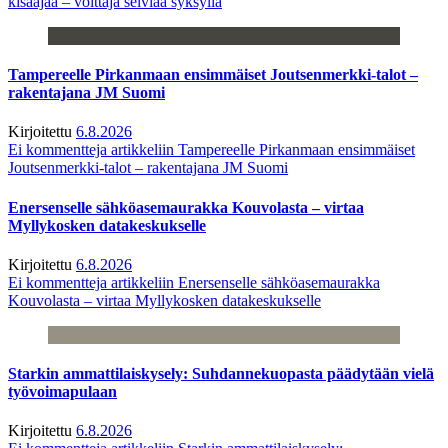
kisaajaa – voittaja selviää syksyllä
Tampereelle Pirkanmaan ensimmäiset Joutsenmerkki-talot –
rakentajana JM Suomi
Kirjoitettu
6.8.2026
Ei kommentteja
artikkeliin Tampereelle Pirkanmaan ensimmäiset
Joutsenmerkki-talot – rakentajana JM Suomi
Enersenselle sähköasemaurakka Kouvolasta – virtaa
Myllykosken datakeskukselle
Kirjoitettu
6.8.2026
Ei kommentteja
artikkeliin Enersenselle sähköasemaurakka
Kouvolasta – virtaa Myllykosken datakeskukselle
Starkin ammattilaiskysely: Suhdannekuopasta päädytään vielä
työvoimapulaan
Kirjoitettu
6.8.2026