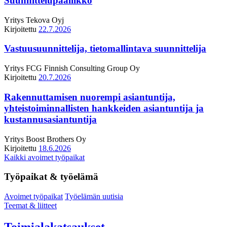
Suunnittelupäällikkö
Yritys
Tekova Oyj
Kirjoitettu
22.7.2026
Vastuusuunnittelija, tietomallintava suunnittelija
Yritys
FCG Finnish Consulting Group Oy
Kirjoitettu
20.7.2026
Rakennuttamisen nuorempi asiantuntija,
yhteistoiminnallisten hankkeiden asiantuntija ja
kustannusasiantuntija
Yritys
Boost Brothers Oy
Kirjoitettu
18.6.2026
Kaikki avoimet työpaikat
Työpaikat & työelämä
Avoimet työpaikat
Työelämän uutisia
Teemat & liitteet
Toimialakatsaukset