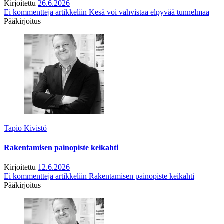
Kirjoitettu
26.6.2026
Ei kommentteja
artikkeliin Kesä voi vahvistaa elpyvää tunnelmaa
Pääkirjoitus
Tapio Kivistö
Rakentamisen painopiste keikahti
Kirjoitettu
12.6.2026
Ei kommentteja
artikkeliin Rakentamisen painopiste keikahti
Pääkirjoitus