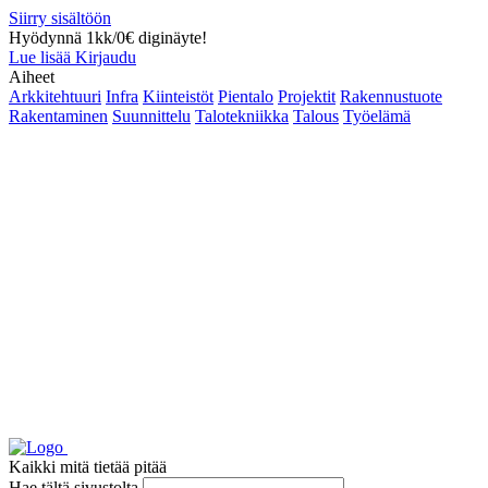
Siirry sisältöön
Hyödynnä 1kk/0€ diginäyte!
Lue lisää
Kirjaudu
Aiheet
Arkkitehtuuri
Infra
Kiinteistöt
Pientalo
Projektit
Rakennustuote
Rakentaminen
Suunnittelu
Talotekniikka
Talous
Työelämä
Kaikki mitä tietää pitää
Hae tältä sivustolta