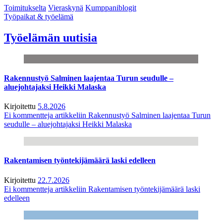
Toimitukselta
Vieraskynä
Kumppaniblogit
Työpaikat & työelämä
Työelämän uutisia
Rakennustyö Salminen laajentaa Turun seudulle –
aluejohtajaksi Heikki Malaska
Kirjoitettu
5.8.2026
Ei kommentteja
artikkeliin Rakennustyö Salminen laajentaa Turun
seudulle – aluejohtajaksi Heikki Malaska
Rakentamisen työntekijämäärä laski edelleen
Kirjoitettu
22.7.2026
Ei kommentteja
artikkeliin Rakentamisen työntekijämäärä laski
edelleen