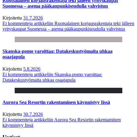
Ruotsalainen korjausrakentaja teki jälleen yrityskaupat
Suomessa – asema pääkaupunkiseudulla vahvistuu
Kirjoitettu
31.7.2026
Ei kommentteja
artikkeliin Ruotsalainen korjausrakentaja teki jälleen
yrityskaupat Suomessa – asema pääkaupunkiseudulla vahvistuu
Skanska-pomo varoittaa: Datakeskustyömaita uhkaa
osaajapula
Kirjoitettu
5.8.2026
Ei kommentteja
artikkeliin Skanska-pomo varoittaa:
Datakeskustyömaita uhkaa osaajapula
Aurora Sea Resortin rakentaminen käynnistyy Iissä
Kirjoitettu
30.7.2026
Ei kommentteja
artikkeliin Aurora Sea Resortin rakentaminen
käynnistyy Iissä