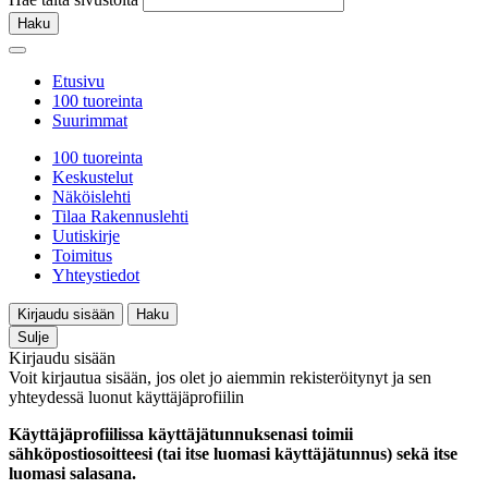
Haku
Etusivu
100 tuoreinta
Suurimmat
100 tuoreinta
Keskustelut
Näköislehti
Tilaa Rakennuslehti
Uutiskirje
Toimitus
Yhteystiedot
Kirjaudu sisään
Haku
Sulje
Kirjaudu sisään
Voit kirjautua sisään, jos olet jo aiemmin rekisteröitynyt ja sen
yhteydessä luonut käyttäjäprofiilin
Käyttäjäprofiilissa käyttäjätunnuksenasi toimii
sähköpostiosoitteesi (tai itse luomasi käyttäjätunnus) sekä itse
luomasi salasana.