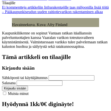
Tilaajille
Ei kommentteja
artikkeliin Infrarakentajille taas miljoonilla lisää töitä
– Pääkaupunkiseudun uuden raitiotievarikon rakentaminen alkaa
Havainnekuva. Kuva: Afry Finland
Kaupunkiliikenne on sopinut Vantaan ratikan itäallianssin
palveluntuottajien kanssa Vaaralan varikon toteutusvaiheen
käynnistämisestä. Valmistuessaan varikko tulee palvelemaan ratikan
kaluston huoltoa ja säilytystä sekä ratakunnossapitoa.
Tämä artikkeli on tilaajille
Kirjaudu sisään
Sähköposti tai käyttäjätunnus
Salasana
Kirjaudu sisään
Muista minut
Hyödynnä 1kk/0€ diginäyte!