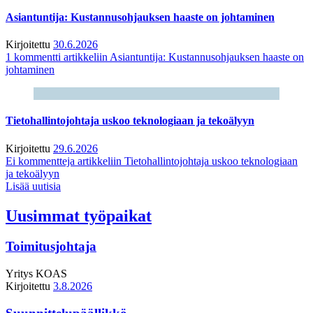
Asiantuntija: Kustannusohjauksen haaste on johtaminen
Kirjoitettu
30.6.2026
1 kommentti
artikkeliin Asiantuntija: Kustannusohjauksen haaste on
johtaminen
Tietohallintojohtaja uskoo teknologiaan ja tekoälyyn
Kirjoitettu
29.6.2026
Ei kommentteja
artikkeliin Tietohallintojohtaja uskoo teknologiaan
ja tekoälyyn
Lisää uutisia
Uusimmat työpaikat
Toimitusjohtaja
Yritys
KOAS
Kirjoitettu
3.8.2026