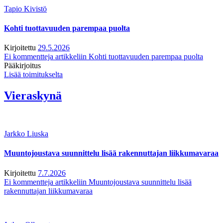
Tapio Kivistö
Kohti tuottavuuden parempaa puolta
Kirjoitettu
29.5.2026
Ei kommentteja
artikkeliin Kohti tuottavuuden parempaa puolta
Pääkirjoitus
Lisää toimitukselta
Vieraskynä
Jarkko Liuska
Muuntojoustava suunnittelu lisää rakennuttajan liikkumavaraa
Kirjoitettu
7.7.2026
Ei kommentteja
artikkeliin Muuntojoustava suunnittelu lisää
rakennuttajan liikkumavaraa