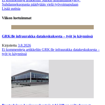
Ei kommentteja
artikkeliin Starkin ammattilaiskysely:
Suhdannekuopasta päädytään vielä työvoimapulaan
Lisää uutisia
Viikon luetuimmat
GRK:lle infraurakka datakeskuksesta – työt jo käynnissä
Kirjoitettu
3.8.2026
Ei kommentteja
artikkeliin GRK:lle infraurakka datakeskuksesta –
työt jo käynnissä