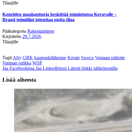
Tilaajille
Koneiden maahantuoja keskittää toimintonsa Keravalle –
Brand toimitilat toteuttaa uutta tilaa
Pääkategoria
Rakentaminen
Kirjoitettu
29.7.2026
Tilaajille
Tagit
Afry
GRK
kaupunkiliikenne
Kreate
Sweco
Vantaan raitiotie
Vantaan ratikka
WSP
Jaa Facebookissa
Jaa LinkedInissä
Lähetä linkki sähköpostilla
Lisää aiheesta