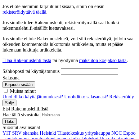
Jos et ole aiemmin kirjautunut sisään, sinun on ensin
rekisteröidyttävä täällä
.
Jos sinulle tulee Rakennuslehti, rekisteröitymällä saat kaikki
rakennuslehti.fi-sisällöt luettavaksesi.
Jos sinulle ei tule Rakennuslehteä, voit silti rekisteröityä, jolloin saat
oikeuden kommentoida lukottomia artikkeleita, mutta et pääse
lukemaan lukittuja artikkeleita.
Tilaa Rakennuslehti tästä
tai hyödynnä
maksuton koejakso tästä
.
Sähköposti tai käyttäjätunnus
Salasana
Kirjaudu sisään
Muista minut
Unohditko käyttäjätunnuksesi?
Unohditko salasanasi?
Rekisteröidy
Sulje
Etsi Rakennuslehti.fistä
Hae tältä sivustolta
Haku
Suositut avainsanat
YIT
SRV
skanska
Helsinki
Tilastokeskus
yrityskauppa
NCC
Espoo
asuntokauppa
asuntorakentaminen
Infra
talotekniikka
rakentaminen