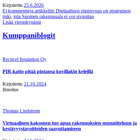
Kirjoitettu
25.6.2026
Ei kommentteja
artikkeliin Digitaalinen riippuvuus on strateginen
riski, jota Suomen rakennusala ei voi sivuuttaa
Lisää vieraskynästä
Kumppaniblogit
Recticel Insulation Oy
PIR-katto pitää pintansa kovillakin keleillä
Kirjoitettu
21.10.2024
Ilmoitus
Thomas Lindstrom
Virtuaalinen kaksonen tuo apua rakennuksien suunnitteluun ja
kestävyystavoitteiden saavuttamiseen