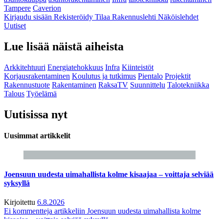
Tampere
Caverion
Kirjaudu sisään
Rekisteröidy
Tilaa Rakennuslehti
Näköislehdet
Uutiset
Lue lisää näistä aiheista
Arkkitehtuuri
Energiatehokkuus
Infra
Kiinteistöt
Korjausrakentaminen
Koulutus ja tutkimus
Pientalo
Projektit
Rakennustuote
Rakentaminen
RaksaTV
Suunnittelu
Talotekniikka
Talous
Työelämä
Uutisissa nyt
Uusimmat artikkelit
Joensuun uudesta uimahallista kolme kisaajaa – voittaja selviää
syksyllä
Kirjoitettu
6.8.2026
Ei kommentteja
artikkeliin Joensuun uudesta uimahallista kolme