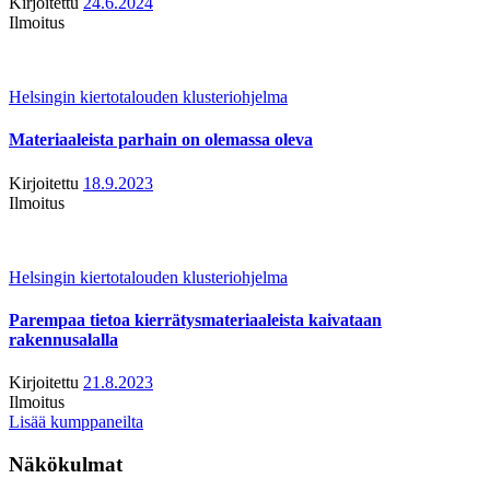
Kirjoitettu
24.6.2024
Ilmoitus
Helsingin kiertotalouden klusteriohjelma
Materiaaleista parhain on olemassa oleva
Kirjoitettu
18.9.2023
Ilmoitus
Helsingin kiertotalouden klusteriohjelma
Parempaa tietoa kierrätysmateriaaleista kaivataan
rakennusalalla
Kirjoitettu
21.8.2023
Ilmoitus
Lisää kumppaneilta
Näkökulmat