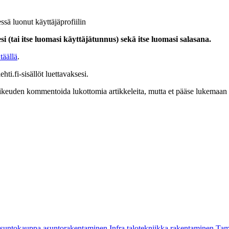
ssä luonut käyttäjäprofiilin
i (tai itse luomasi käyttäjätunnus) sekä itse luomasi salasana.
täällä
.
hti.fi-sisällöt luettavaksesi.
at oikeuden kommentoida lukottomia artikkeleita, mutta et pääse lukemaan l
asuntokauppa
asuntorakentaminen
Infra
talotekniikka
rakentaminen
Tam