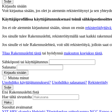
Sulje
Kirjaudu sisään
Voit kirjautua sisään, jos olet jo aiemmin rekisteröitynyt ja sen yhteyde
Käyttäjäprofiilissa käyttäjätunnuksenasi toimii sähköpostiosoittees
Jos et ole aiemmin kirjautunut sisään, sinun on ensin
rekisteröidyttävä 
Jos sinulle tulee Rakennuslehti, rekisteröitymällä saat kaikki rakennusle
Jos sinulle ei tule Rakennuslehteä, voit silti rekisteröityä, jolloin sa
Tilaa Rakennuslehti tästä
tai hyödynnä
maksuton koejakso tästä
.
Sähköposti tai käyttäjätunnus
Salasana
Kirjaudu sisään
Muista minut
Unohditko käyttäjätunnuksesi?
Unohditko salasanasi?
Rekisteröidy
Sulje
Etsi Rakennuslehti.fistä
Hae tältä sivustolta
Haku
Suositut avainsanat
YIT
SRV
skanska
Helsinki
Tilastokeskus
yrityskauppa
NCC
Espoo