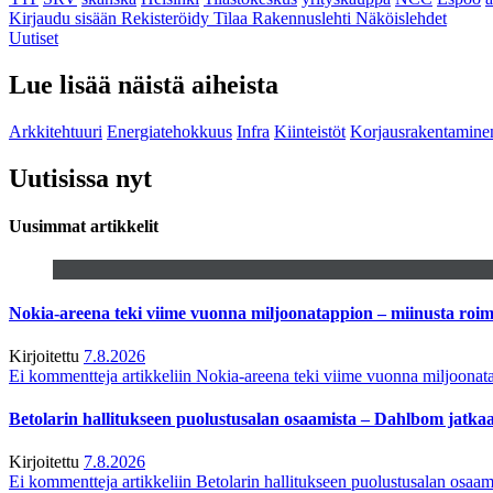
Kirjaudu sisään
Rekisteröidy
Tilaa Rakennuslehti
Näköislehdet
Uutiset
Lue lisää näistä aiheista
Arkkitehtuuri
Energiatehokkuus
Infra
Kiinteistöt
Korjausrakentamine
Uutisissa nyt
Uusimmat artikkelit
Nokia-areena teki viime vuonna miljoonatappion – miinusta ro
Kirjoitettu
7.8.2026
Ei kommentteja
artikkeliin Nokia-areena teki viime vuonna miljoona
Betolarin hallitukseen puolustusalan osaamista – Dahlbom jatk
Kirjoitettu
7.8.2026
Ei kommentteja
artikkeliin Betolarin hallitukseen puolustusalan osa