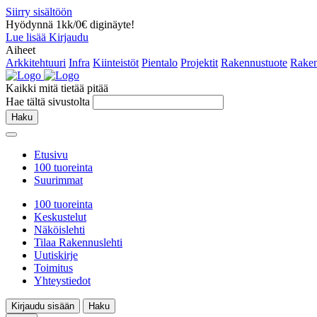
Siirry sisältöön
Hyödynnä 1kk/0€ diginäyte!
Lue lisää
Kirjaudu
Aiheet
Arkkitehtuuri
Infra
Kiinteistöt
Pientalo
Projektit
Rakennustuote
Raken
Kaikki mitä tietää pitää
Hae tältä sivustolta
Haku
Etusivu
100 tuoreinta
Suurimmat
100 tuoreinta
Keskustelut
Näköislehti
Tilaa Rakennuslehti
Uutiskirje
Toimitus
Yhteystiedot
Kirjaudu sisään
Haku