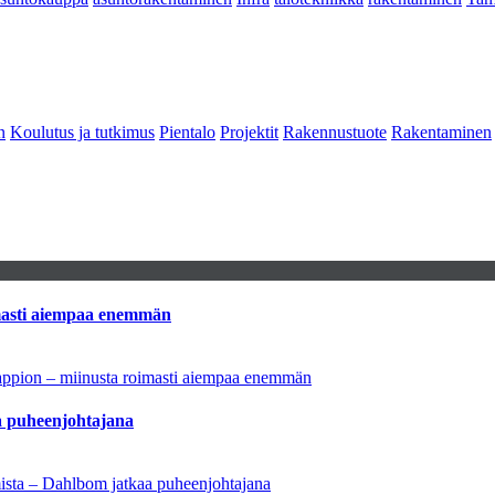
n
Koulutus ja tutkimus
Pientalo
Projektit
Rakennustuote
Rakentaminen
imasti aiempaa enemmän
tappion – miinusta roimasti aiempaa enemmän
aa puheenjohtajana
amista – Dahlbom jatkaa puheenjohtajana