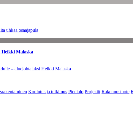
ita uhkaa osaajapula
i Heikki Malaska
dulle – aluejohtajaksi Heikki Malaska
srakentaminen
Koulutus ja tutkimus
Pientalo
Projektit
Rakennustuote
R