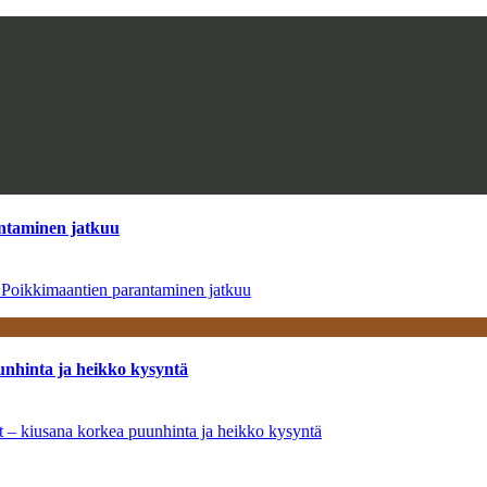
antaminen jatkuu
– Poikkimaantien parantaminen jatkuu
unhinta ja heikko kysyntä
ät – kiusana korkea puunhinta ja heikko kysyntä