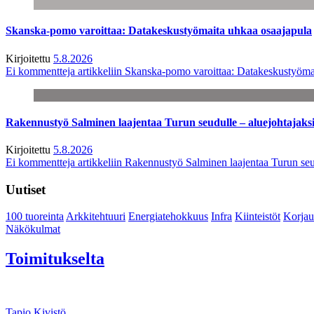
Skanska-pomo varoittaa: Datakeskustyömaita uhkaa osaajapula
Kirjoitettu
5.8.2026
Ei kommentteja
artikkeliin Skanska-pomo varoittaa: Datakeskustyöma
Rakennustyö Salminen laajentaa Turun seudulle – aluejohtajaks
Kirjoitettu
5.8.2026
Ei kommentteja
artikkeliin Rakennustyö Salminen laajentaa Turun seu
Uutiset
100 tuoreinta
Arkkitehtuuri
Energiatehokkuus
Infra
Kiinteistöt
Korjau
Näkökulmat
Toimitukselta
Tapio Kivistö