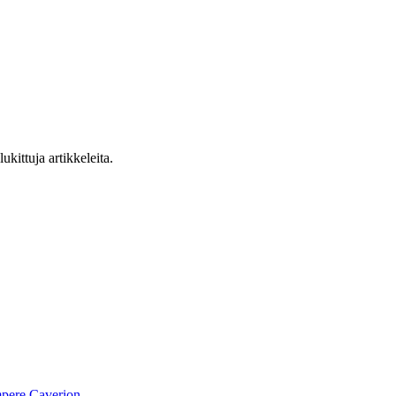
ukittuja artikkeleita.
pere
Caverion