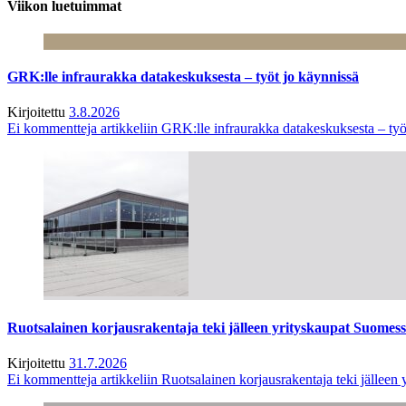
Viikon luetuimmat
GRK:lle infraurakka datakeskuksesta – työt jo käynnissä
Kirjoitettu
3.8.2026
Ei kommentteja
artikkeliin GRK:lle infraurakka datakeskuksesta – työ
Ruotsalainen korjausrakentaja teki jälleen yrityskaupat Suome
Kirjoitettu
31.7.2026
Ei kommentteja
artikkeliin Ruotsalainen korjausrakentaja teki jälle