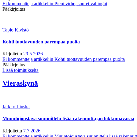
Ei kommentteja
artikkeliin Pieni virhe, suuret vahingot
Pääkirjoitus
Tapio Kivistö
Kohti tuottavuuden parempaa puolta
Kirjoitettu
29.5.2026
Ei kommentteja
artikkeliin Kohti tuottavuuden parempaa puolta
Pääkirjoitus
Lisää toimitukselta
Vieraskynä
Jarkko Liuska
Muuntojoustava suunnittelu lisää rakennuttajan liikkumavaraa
Kirjoitettu
7.7.2026
Ei kommentteja
artikkeliin Muuntojoustava suunnittelu lisää rakennut