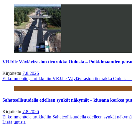
VRJ:lle Väyläviraston tieurakka Oulusta – Poikkimaantien par
Kirjoitettu
7.8.2026
Ei kommentteja
artikkeliin VRJ:lle Väyläviraston tieurakka Oulusta 
Sahateollisuudella edelleen synkät näkymät – kiusana korkea pu
Kirjoitettu
7.8.2026
Ei kommentteja
artikkeliin Sahateollisuudella edelleen synkät näkym
Lisää uutisia