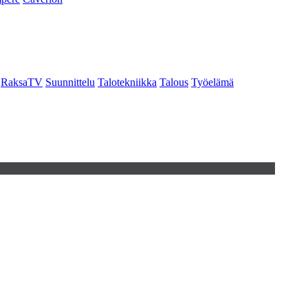
RaksaTV
Suunnittelu
Talotekniikka
Talous
Työelämä