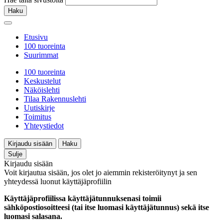
Haku
Etusivu
100 tuoreinta
Suurimmat
100 tuoreinta
Keskustelut
Näköislehti
Tilaa Rakennuslehti
Uutiskirje
Toimitus
Yhteystiedot
Kirjaudu sisään
Haku
Sulje
Kirjaudu sisään
Voit kirjautua sisään, jos olet jo aiemmin rekisteröitynyt ja sen
yhteydessä luonut käyttäjäprofiilin
Käyttäjäprofiilissa käyttäjätunnuksenasi toimii
sähköpostiosoitteesi (tai itse luomasi käyttäjätunnus) sekä itse
luomasi salasana.