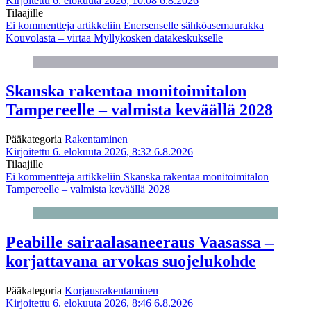
Kirjoitettu 6. elokuuta 2026, 10:08
6.8.2026
Tilaajille
Ei kommentteja
artikkeliin Enersenselle sähköasemaurakka
Kouvolasta – virtaa Myllykosken datakeskukselle
Skanska rakentaa monitoimitalon
Tampereelle – valmista keväällä 2028
Pääkategoria
Rakentaminen
Kirjoitettu 6. elokuuta 2026, 8:32
6.8.2026
Tilaajille
Ei kommentteja
artikkeliin Skanska rakentaa monitoimitalon
Tampereelle – valmista keväällä 2028
Peabille sairaalasaneeraus Vaasassa –
korjattavana arvokas suojelukohde
Pääkategoria
Korjausrakentaminen
Kirjoitettu 6. elokuuta 2026, 8:46
6.8.2026