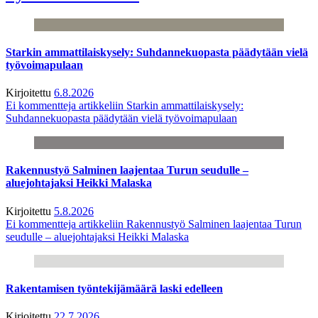
Starkin ammattilaiskysely: Suhdannekuopasta päädytään vielä
työvoimapulaan
Kirjoitettu
6.8.2026
Ei kommentteja
artikkeliin Starkin ammattilaiskysely:
Suhdannekuopasta päädytään vielä työvoimapulaan
Rakennustyö Salminen laajentaa Turun seudulle –
aluejohtajaksi Heikki Malaska
Kirjoitettu
5.8.2026
Ei kommentteja
artikkeliin Rakennustyö Salminen laajentaa Turun
seudulle – aluejohtajaksi Heikki Malaska
Rakentamisen työntekijämäärä laski edelleen
Kirjoitettu
22.7.2026