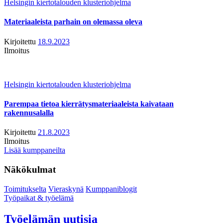
Helsingin kiertotalouden klusteriohjelma
Materiaaleista parhain on olemassa oleva
Kirjoitettu
18.9.2023
Ilmoitus
Helsingin kiertotalouden klusteriohjelma
Parempaa tietoa kierrätysmateriaaleista kaivataan
rakennusalalla
Kirjoitettu
21.8.2023
Ilmoitus
Lisää kumppaneilta
Näkökulmat
Toimitukselta
Vieraskynä
Kumppaniblogit
Työpaikat & työelämä
Työelämän uutisia