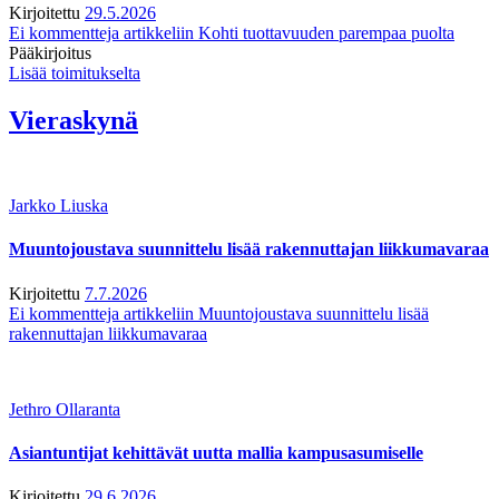
Kirjoitettu
29.5.2026
Ei kommentteja
artikkeliin Kohti tuottavuuden parempaa puolta
Pääkirjoitus
Lisää toimitukselta
Vieraskynä
Jarkko Liuska
Muuntojoustava suunnittelu lisää rakennuttajan liikkumavaraa
Kirjoitettu
7.7.2026
Ei kommentteja
artikkeliin Muuntojoustava suunnittelu lisää
rakennuttajan liikkumavaraa
Jethro Ollaranta
Asiantuntijat kehittävät uutta mallia kampusasumiselle
Kirjoitettu
29.6.2026