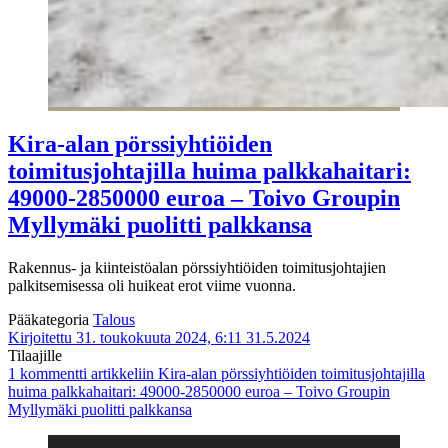
Kira-alan pörssiyhtiöiden
toimitusjohtajilla huima palkkahaitari:
49000-2850000 euroa – Toivo Groupin
Myllymäki puolitti palkkansa
Rakennus- ja kiinteistöalan pörssiyhtiöiden toimitusjohtajien
palkitsemisessa oli huikeat erot viime vuonna.
Pääkategoria
Talous
Kirjoitettu 31. toukokuuta 2024, 6:11
31.5.2024
Tilaajille
1 kommentti
artikkeliin Kira-alan pörssiyhtiöiden toimitusjohtajilla
huima palkkahaitari: 49000-2850000 euroa – Toivo Groupin
Myllymäki puolitti palkkansa