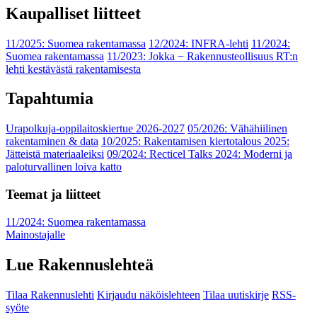
Kaupalliset liitteet
11/2025: Suomea rakentamassa
12/2024: INFRA-lehti
11/2024:
Suomea rakentamassa
11/2023: Jokka − Rakennusteollisuus RT:n
lehti kestävästä rakentamisesta
Tapahtumia
Urapolkuja-oppilaitoskiertue 2026-2027
05/2026: Vähähiilinen
rakentaminen & data
10/2025: Rakentamisen kiertotalous 2025:
Jätteistä materiaaleiksi
09/2024: Recticel Talks 2024: Moderni ja
paloturvallinen loiva katto
Teemat ja liitteet
11/2024: Suomea rakentamassa
Mainostajalle
Lue Rakennuslehteä
Tilaa Rakennuslehti
Kirjaudu näköislehteen
Tilaa uutiskirje
RSS-
syöte