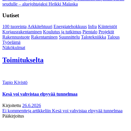
seudulle – aluejohtajaksi Heikki Malaska
Uutiset
100 tuoreinta
Arkkitehtuuri
Energiatehokkuus
Infra
Kiinteistöt
Korjausrakentaminen
Koulutus ja tutkimus
Pientalo
Projektit
Rakennustuote
Rakentaminen
Suunnittelu
Talotekniikka
Talous
Työelämä
Näkökulmat
Toimitukselta
Tapio Kivistö
Kesä voi vahvistaa elpyvää tunnelmaa
Kirjoitettu
26.6.2026
Ei kommentteja
artikkeliin Kesä voi vahvistaa elpyvää tunnelmaa
Pääkirjoitus