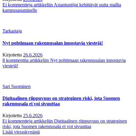
Ei kommentteja
artikkeliin Asiantuntijat kehittävät uutta mallia
kampusasumiselle
Tarkastaja
Nyt pohtimaan rakennusalan innostavia viestejä!
Kirjoitettu
26.6.2026
8 kommenttia
artikkeliin Nyt pohtimaan rakennusalan innostavia
viestejä!
Sari Suominen
Digitaalinen riippuvuus on strateginen riski, jota Suomen
rakennusala ei voi sivuuttaa
Kirjoitettu
25.6.2026
Ei kommentteja
artikkeliin Digitaalinen riippuvuus on strateginen
riski, jota Suomen rakennusala ei voi sivuuttaa
Lisää vieraskynästä