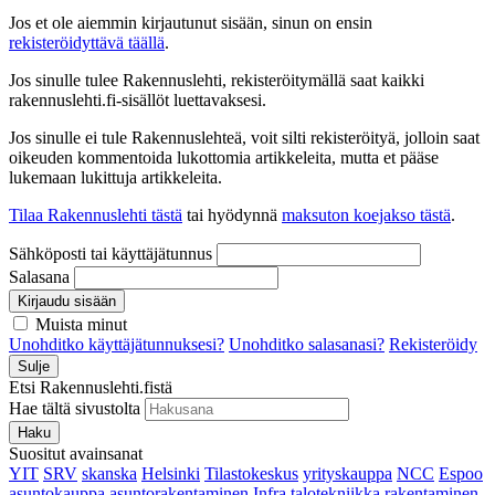
Jos et ole aiemmin kirjautunut sisään, sinun on ensin
rekisteröidyttävä täällä
.
Jos sinulle tulee Rakennuslehti, rekisteröitymällä saat kaikki
rakennuslehti.fi-sisällöt luettavaksesi.
Jos sinulle ei tule Rakennuslehteä, voit silti rekisteröityä, jolloin saat
oikeuden kommentoida lukottomia artikkeleita, mutta et pääse
lukemaan lukittuja artikkeleita.
Tilaa Rakennuslehti tästä
tai hyödynnä
maksuton koejakso tästä
.
Sähköposti tai käyttäjätunnus
Salasana
Kirjaudu sisään
Muista minut
Unohditko käyttäjätunnuksesi?
Unohditko salasanasi?
Rekisteröidy
Sulje
Etsi Rakennuslehti.fistä
Hae tältä sivustolta
Haku
Suositut avainsanat
YIT
SRV
skanska
Helsinki
Tilastokeskus
yrityskauppa
NCC
Espoo
asuntokauppa
asuntorakentaminen
Infra
talotekniikka
rakentaminen