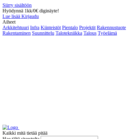
Siirry sisältöön
Hyödynnä 1kk/0€ diginäyte!
Lue lisää
Kirjaudu
Aiheet
Arkkitehtuuri
Infra
Kiinteistöt
Pientalo
Projektit
Rakennustuote
Rakentaminen
Suunnittelu
Talotekniikka
Talous
Työelämä
Kaikki mitä tietää pitää
Hae tältä sivustolta