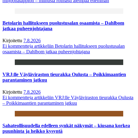
miljoonatappion – miinusta roimasti aiempaa enemmän
Betolarin hallitukseen puolustusalan osaamista – Dahlbom
jatkaa puheenjohtajana
Kirjoitettu
7.8.2026
Ei kommentteja
artikkeliin Betolarin hallitukseen puolustusalan
osaamista – Dahlbom jatkaa puheenjohtajana
VRJ:lle Väyläviraston tieurakka Oulusta – Poikkimaantien
parantaminen jatkuu
Kirjoitettu
7.8.2026
Ei kommentteja
artikkeliin VRJ:lle Väyläviraston tieurakka Oulusta
– Poikkimaantien parantaminen jatkuu
Sahateollisuudella edelleen synkät näkymät – kiusana korkea
puunhinta ja heikko kysyntä