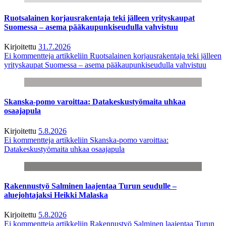
Ruotsalainen korjausrakentaja teki jälleen yrityskaupat
Suomessa – asema pääkaupunkiseudulla vahvistuu
Kirjoitettu
31.7.2026
Ei kommentteja
artikkeliin Ruotsalainen korjausrakentaja teki jälleen
yrityskaupat Suomessa – asema pääkaupunkiseudulla vahvistuu
Skanska-pomo varoittaa: Datakeskustyömaita uhkaa
osaajapula
Kirjoitettu
5.8.2026
Ei kommentteja
artikkeliin Skanska-pomo varoittaa:
Datakeskustyömaita uhkaa osaajapula
Rakennustyö Salminen laajentaa Turun seudulle –
aluejohtajaksi Heikki Malaska
Kirjoitettu
5.8.2026
Ei kommentteja
artikkeliin Rakennustyö Salminen laajentaa Turun