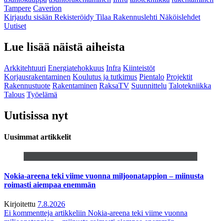
Tampere
Caverion
Kirjaudu sisään
Rekisteröidy
Tilaa Rakennuslehti
Näköislehdet
Uutiset
Lue lisää näistä aiheista
Arkkitehtuuri
Energiatehokkuus
Infra
Kiinteistöt
Korjausrakentaminen
Koulutus ja tutkimus
Pientalo
Projektit
Rakennustuote
Rakentaminen
RaksaTV
Suunnittelu
Talotekniikka
Talous
Työelämä
Uutisissa nyt
Uusimmat artikkelit
Nokia-areena teki viime vuonna miljoonatappion – miinusta
roimasti aiempaa enemmän
Kirjoitettu
7.8.2026
Ei kommentteja
artikkeliin Nokia-areena teki viime vuonna