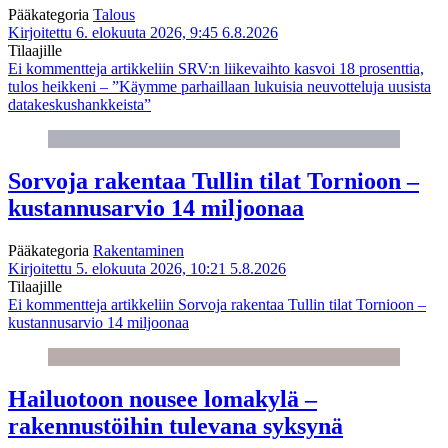
Pääkategoria
Talous
Kirjoitettu 6. elokuuta 2026, 9:45
6.8.2026
Tilaajille
Ei kommentteja
artikkeliin SRV:n liikevaihto kasvoi 18 prosenttia,
tulos heikkeni – ”Käymme parhaillaan lukuisia neuvotteluja uusista
datakeskushankkeista”
Sorvoja rakentaa Tullin tilat Tornioon –
kustannusarvio 14 miljoonaa
Pääkategoria
Rakentaminen
Kirjoitettu 5. elokuuta 2026, 10:21
5.8.2026
Tilaajille
Ei kommentteja
artikkeliin Sorvoja rakentaa Tullin tilat Tornioon –
kustannusarvio 14 miljoonaa
Hailuotoon nousee lomakylä –
rakennustöihin tulevana syksynä