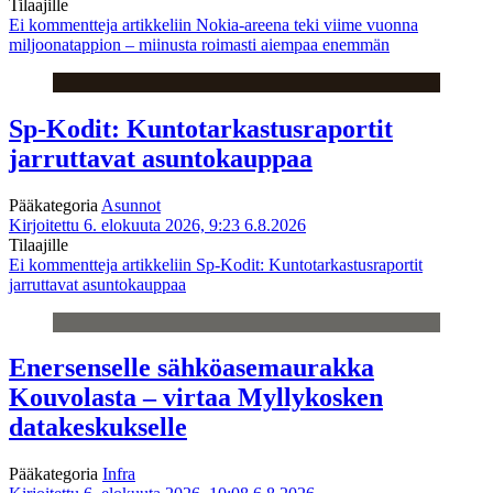
Tilaajille
Ei kommentteja
artikkeliin Nokia-areena teki viime vuonna
miljoonatappion – miinusta roimasti aiempaa enemmän
Sp-Kodit: Kuntotarkastusraportit
jarruttavat asuntokauppaa
Pääkategoria
Asunnot
Kirjoitettu 6. elokuuta 2026, 9:23
6.8.2026
Tilaajille
Ei kommentteja
artikkeliin Sp-Kodit: Kuntotarkastusraportit
jarruttavat asuntokauppaa
Enersenselle sähköasemaurakka
Kouvolasta – virtaa Myllykosken
datakeskukselle
Pääkategoria
Infra