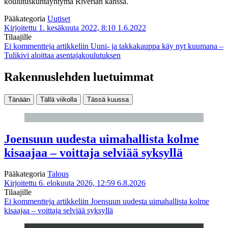
koulutuskuntayhtymä Riverian kanssa.
Pääkategoria
Uutiset
Kirjoitettu 1. kesäkuuta 2022, 8:10
1.6.2022
Tilaajille
Ei kommentteja
artikkeliin Uuni- ja takkakauppa käy nyt kuumana –
Tulikivi aloittaa asentajakoulutuksen
Rakennuslehden luetuimmat
Tänään
Tällä viikolla
Tässä kuussa
Joensuun uudesta uimahallista kolme
kisaajaa – voittaja selviää syksyllä
Pääkategoria
Talous
Kirjoitettu 6. elokuuta 2026, 12:59
6.8.2026
Tilaajille
Ei kommentteja
artikkeliin Joensuun uudesta uimahallista kolme
kisaajaa – voittaja selviää syksyllä