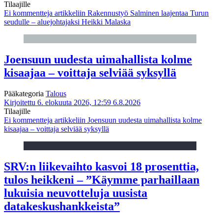
Tilaajille
Ei kommentteja
artikkeliin Rakennustyö Salminen laajentaa Turun
seudulle – aluejohtajaksi Heikki Malaska
Joensuun uudesta uimahallista kolme
kisaajaa – voittaja selviää syksyllä
Pääkategoria
Talous
Kirjoitettu 6. elokuuta 2026, 12:59
6.8.2026
Tilaajille
Ei kommentteja
artikkeliin Joensuun uudesta uimahallista kolme
kisaajaa – voittaja selviää syksyllä
SRV:n liikevaihto kasvoi 18 prosenttia,
tulos heikkeni – ”Käymme parhaillaan
lukuisia neuvotteluja uusista
datakeskushankkeista”