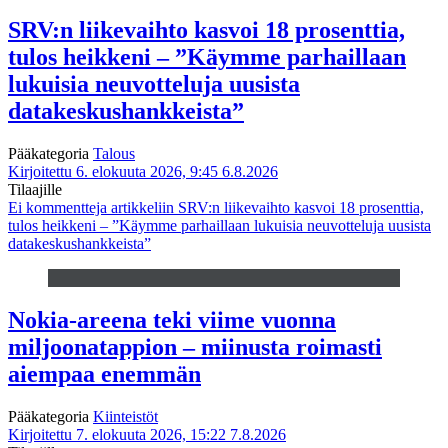
SRV:n liikevaihto kasvoi 18 prosenttia,
tulos heikkeni – ”Käymme parhaillaan
lukuisia neuvotteluja uusista
datakeskushankkeista”
Pääkategoria
Talous
Kirjoitettu 6. elokuuta 2026, 9:45
6.8.2026
Tilaajille
Ei kommentteja
artikkeliin SRV:n liikevaihto kasvoi 18 prosenttia,
tulos heikkeni – ”Käymme parhaillaan lukuisia neuvotteluja uusista
datakeskushankkeista”
Nokia-areena teki viime vuonna
miljoonatappion – miinusta roimasti
aiempaa enemmän
Pääkategoria
Kiinteistöt
Kirjoitettu 7. elokuuta 2026, 15:22
7.8.2026