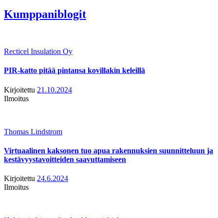
Kumppaniblogit
Recticel Insulation Oy
PIR-katto pitää pintansa kovillakin keleillä
Kirjoitettu
21.10.2024
Ilmoitus
Thomas Lindstrom
Virtuaalinen kaksonen tuo apua rakennuksien suunnitteluun ja
kestävyystavoitteiden saavuttamiseen
Kirjoitettu
24.6.2024
Ilmoitus