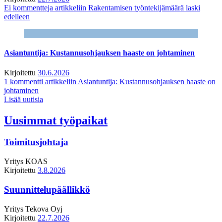
Ei kommentteja
artikkeliin Rakentamisen työntekijämäärä laski
edelleen
Asiantuntija: Kustannusohjauksen haaste on johtaminen
Kirjoitettu
30.6.2026
1 kommentti
artikkeliin Asiantuntija: Kustannusohjauksen haaste on
johtaminen
Lisää uutisia
Uusimmat työpaikat
Toimitusjohtaja
Yritys
KOAS
Kirjoitettu
3.8.2026
Suunnittelupäällikkö
Yritys
Tekova Oyj
Kirjoitettu
22.7.2026