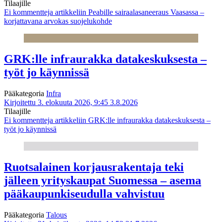
Tilaajille
Ei kommentteja
artikkeliin Peabille sairaalasaneeraus Vaasassa –
korjattavana arvokas suojelukohde
GRK:lle infraurakka datakeskuksesta –
työt jo käynnissä
Pääkategoria
Infra
Kirjoitettu 3. elokuuta 2026, 9:45
3.8.2026
Tilaajille
Ei kommentteja
artikkeliin GRK:lle infraurakka datakeskuksesta –
työt jo käynnissä
Ruotsalainen korjausrakentaja teki
jälleen yrityskaupat Suomessa – asema
pääkaupunkiseudulla vahvistuu
Pääkategoria
Talous