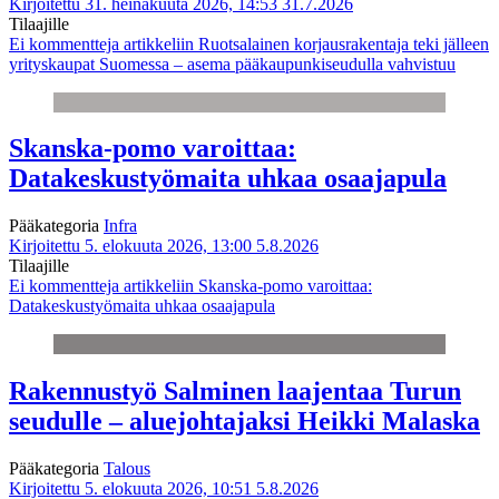
Kirjoitettu 31. heinäkuuta 2026, 14:53
31.7.2026
Tilaajille
Ei kommentteja
artikkeliin Ruotsalainen korjausrakentaja teki jälleen
yrityskaupat Suomessa – asema pääkaupunkiseudulla vahvistuu
Skanska-pomo varoittaa:
Datakeskustyömaita uhkaa osaajapula
Pääkategoria
Infra
Kirjoitettu 5. elokuuta 2026, 13:00
5.8.2026
Tilaajille
Ei kommentteja
artikkeliin Skanska-pomo varoittaa:
Datakeskustyömaita uhkaa osaajapula
Rakennustyö Salminen laajentaa Turun
seudulle – aluejohtajaksi Heikki Malaska
Pääkategoria
Talous
Kirjoitettu 5. elokuuta 2026, 10:51
5.8.2026