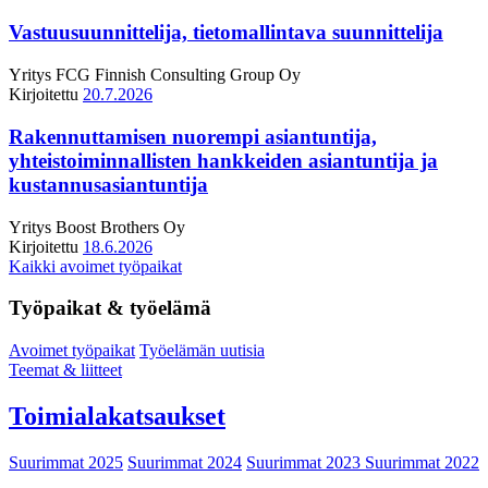
Vastuusuunnittelija, tietomallintava suunnittelija
Yritys
FCG Finnish Consulting Group Oy
Kirjoitettu
20.7.2026
Rakennuttamisen nuorempi asiantuntija,
yhteistoiminnallisten hankkeiden asiantuntija ja
kustannusasiantuntija
Yritys
Boost Brothers Oy
Kirjoitettu
18.6.2026
Kaikki avoimet työpaikat
Työpaikat & työelämä
Avoimet työpaikat
Työelämän uutisia
Teemat & liitteet
Toimialakatsaukset
Suurimmat 2025
Suurimmat 2024
Suurimmat 2023
Suurimmat 2022