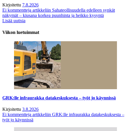
Kirjoitettu
7.8.2026
Ei kommentteja
artikkeliin Sahateollisuudella edelleen synkät
näkymät – kiusana korkea puunhinta ja heikko kysyntä
Lisää uutisia
Viikon luetuimmat
GRK:lle infraurakka datakeskuksesta – työt jo käynnissä
Kirjoitettu
3.8.2026
Ei kommentteja
artikkeliin GRK:lle infraurakka datakeskuksesta –
työt jo käynnissä