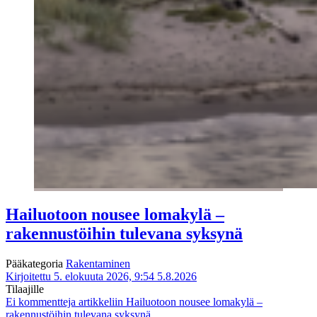
Hailuotoon nousee lomakylä –
rakennustöihin tulevana syksynä
Pääkategoria
Rakentaminen
Kirjoitettu 5. elokuuta 2026, 9:54
5.8.2026
Tilaajille
Ei kommentteja
artikkeliin Hailuotoon nousee lomakylä –
rakennustöihin tulevana syksynä