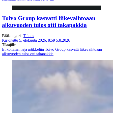
Toivo Group kasvatti liikevaihtoaan –
alkuvuoden tulos otti takapakkia
Pääkategoria
Talous
Kirjoitettu 5. elokuuta 2026, 8:59
5.8.2026
Tilaajille
Ei kommentteja
artikkeliin Toivo Group kasvatti liikevaihtoaan –
alkuvuoden tulos otti takapakkia