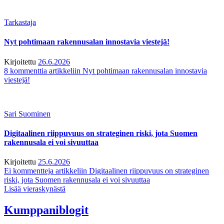
Tarkastaja
Nyt pohtimaan rakennusalan innostavia viestejä!
Kirjoitettu
26.6.2026
8 kommenttia
artikkeliin Nyt pohtimaan rakennusalan innostavia
viestejä!
Sari Suominen
Digitaalinen riippuvuus on strateginen riski, jota Suomen
rakennusala ei voi sivuuttaa
Kirjoitettu
25.6.2026
Ei kommentteja
artikkeliin Digitaalinen riippuvuus on strateginen
riski, jota Suomen rakennusala ei voi sivuuttaa
Lisää vieraskynästä
Kumppaniblogit