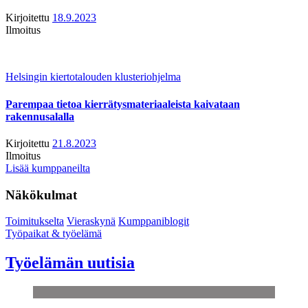
Kirjoitettu
18.9.2023
Ilmoitus
Helsingin kiertotalouden klusteriohjelma
Parempaa tietoa kierrätysmateriaaleista kaivataan
rakennusalalla
Kirjoitettu
21.8.2023
Ilmoitus
Lisää kumppaneilta
Näkökulmat
Toimitukselta
Vieraskynä
Kumppaniblogit
Työpaikat & työelämä
Työelämän uutisia