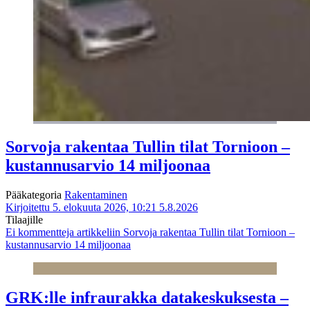
Sorvoja rakentaa Tullin tilat Tornioon –
kustannusarvio 14 miljoonaa
Pääkategoria
Rakentaminen
Kirjoitettu 5. elokuuta 2026, 10:21
5.8.2026
Tilaajille
Ei kommentteja
artikkeliin Sorvoja rakentaa Tullin tilat Tornioon –
kustannusarvio 14 miljoonaa
GRK:lle infraurakka datakeskuksesta –