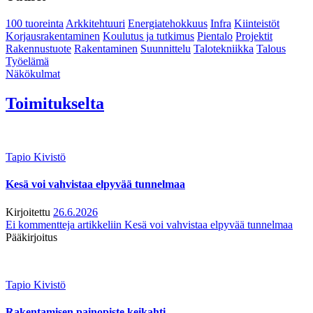
100 tuoreinta
Arkkitehtuuri
Energiatehokkuus
Infra
Kiinteistöt
Korjausrakentaminen
Koulutus ja tutkimus
Pientalo
Projektit
Rakennustuote
Rakentaminen
Suunnittelu
Talotekniikka
Talous
Työelämä
Näkökulmat
Toimitukselta
Tapio Kivistö
Kesä voi vahvistaa elpyvää tunnelmaa
Kirjoitettu
26.6.2026
Ei kommentteja
artikkeliin Kesä voi vahvistaa elpyvää tunnelmaa
Pääkirjoitus
Tapio Kivistö
Rakentamisen painopiste keikahti