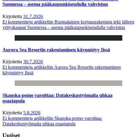
Suomessa – asema pääkaupunkiseudulla vahvistuu
Kirjoitettu
31.7.2026
Ei kommentteja
artikkeliin Ruotsalainen korjausrakentaja teki jälleen
yrityskaupat Suomessa – asema pääkaupunkiseudulla vahvistuu
Aurora Sea Resortin rakentaminen käynnistyy Iissä
Kirjoitettu
30.7.2026
Ei kommentteja
artikkeliin Aurora Sea Resortin rakentaminen
käynnistyy Iissä
Skanska-pomo varoittaa: Datakeskustyömaita uhkaa
osaajapula
Kirjoitettu
5.8.2026
Ei kommentteja
artikkeliin Skanska-pomo varoittaa:
Datakeskustyömaita uhkaa osaajapula
Uutiset