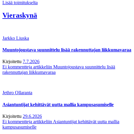
Lisää toimitukselta
Vieraskynä
Jarkko Liuska
Muuntojoustava suunnittelu lisää rakennuttajan liikkumavaraa
Kirjoitettu
7.7.2026
Ei kommentteja
artikkeliin Muuntojoustava suunnittelu lisää
rakennuttajan liikkumavaraa
Jethro Ollaranta
Asiantuntijat kehittävät uutta mallia kampusasumiselle
Kirjoitettu
29.6.2026
Ei kommentteja
artikkeliin Asiantuntijat kehittävät uutta mallia
kampusasumiselle