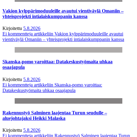
Vakion kylppärimoduuleille avautui vientiväylä Omaniin –
yhteisprojekti intialaiskumppanin kanssa
Kirjoitettu
5.8.2026
Ei kommentteja
artikkeliin Vakion kylppärimoduuleille avautui
vientiväylä Omaniin – yhteisprojekti intialaiskumppanin kanssa
Skanska-pomo varoittaa: Datakeskustyömaita uhkaa
osaajapula
Kirjoitettu
5.8.2026
Ei kommentteja
artikkeliin Skanska-pomo varoittaa:
Datakeskustyömaita uhkaa osaajapula
Rakennustyö Salminen laajentaa Turun seudulle –
aluejohtajaksi Heikki Malaska
Kirjoitettu
5.8.2026
Ei kommentteja
artikkeliin Rakennustyö Salminen laajentaa Turun