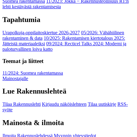
Suomea rakentamassa
11/2023: Jokka − Rakennusteollisuus RT:n
lehti kestävästä rakentamisesta
Tapahtumia
Urapolkuja-oppilaitoskiertue 2026-2027
05/2026: Vähähiilinen
rakentaminen & data
10/2025: Rakentamisen kiertotalous 2025:
Jätteistä materiaaleiksi
09/2024: Recticel Talks 2024: Moderni ja
paloturvallinen loiva katto
Teemat ja liitteet
11/2024: Suomea rakentamassa
Mainostajalle
Lue Rakennuslehteä
Tilaa Rakennuslehti
Kirjaudu näköislehteen
Tilaa uutiskirje
RSS-
syöte
Mainosta & ilmoita
Ilmoita Rakennuslehdessä
Myynnin yhteystiedot