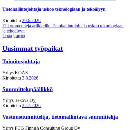
Tietohallintojohtaja uskoo teknologiaan ja tekoälyyn
Kirjoitettu
29.6.2026
Ei kommentteja
artikkeliin Tietohallintojohtaja uskoo teknologiaan
ja tekoälyyn
Lisää uutisia
Uusimmat työpaikat
Toimitusjohtaja
Yritys
KOAS
Kirjoitettu
3.8.2026
Suunnittelupäällikkö
Yritys
Tekova Oyj
Kirjoitettu
22.7.2026
Vastuusuunnittelija, tietomallintava suunnittelija
Yritys
FCG Finnish Consulting Group Oy