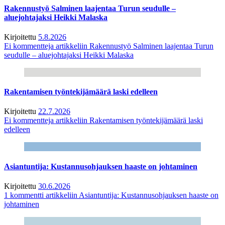
Rakennustyö Salminen laajentaa Turun seudulle –
aluejohtajaksi Heikki Malaska
Kirjoitettu
5.8.2026
Ei kommentteja
artikkeliin Rakennustyö Salminen laajentaa Turun
seudulle – aluejohtajaksi Heikki Malaska
Rakentamisen työntekijämäärä laski edelleen
Kirjoitettu
22.7.2026
Ei kommentteja
artikkeliin Rakentamisen työntekijämäärä laski
edelleen
Asiantuntija: Kustannusohjauksen haaste on johtaminen
Kirjoitettu
30.6.2026
1 kommentti
artikkeliin Asiantuntija: Kustannusohjauksen haaste on
johtaminen