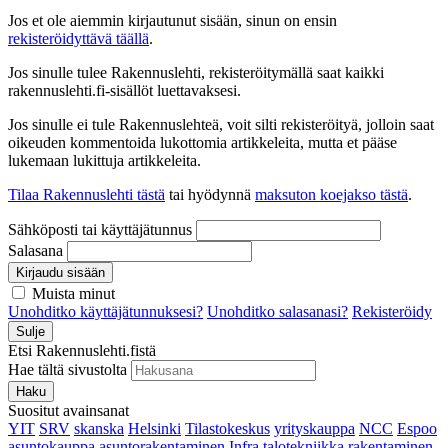
Jos et ole aiemmin kirjautunut sisään, sinun on ensin
rekisteröidyttävä täällä
.
Jos sinulle tulee Rakennuslehti, rekisteröitymällä saat kaikki
rakennuslehti.fi-sisällöt luettavaksesi.
Jos sinulle ei tule Rakennuslehteä, voit silti rekisteröityä, jolloin saat
oikeuden kommentoida lukottomia artikkeleita, mutta et pääse
lukemaan lukittuja artikkeleita.
Tilaa Rakennuslehti tästä
tai hyödynnä
maksuton koejakso tästä
.
Sähköposti tai käyttäjätunnus
Salasana
Kirjaudu sisään
Muista minut
Unohditko käyttäjätunnuksesi?
Unohditko salasanasi?
Rekisteröidy
Sulje
Etsi Rakennuslehti.fistä
Hae tältä sivustolta
Haku
Suositut avainsanat
YIT
SRV
skanska
Helsinki
Tilastokeskus
yrityskauppa
NCC
Espoo
asuntokauppa
asuntorakentaminen
Infra
talotekniikka
rakentaminen