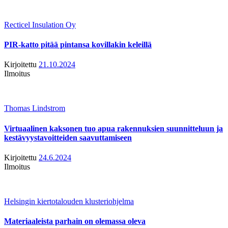
Recticel Insulation Oy
PIR-katto pitää pintansa kovillakin keleillä
Kirjoitettu
21.10.2024
Ilmoitus
Thomas Lindstrom
Virtuaalinen kaksonen tuo apua rakennuksien suunnitteluun ja
kestävyystavoitteiden saavuttamiseen
Kirjoitettu
24.6.2024
Ilmoitus
Helsingin kiertotalouden klusteriohjelma
Materiaaleista parhain on olemassa oleva