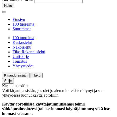
Haku
Etusivu
100 tuoreinta
Suurimmat
100 tuoreinta
Keskustelut
Näköislehti
Tilaa Rakennuslehti
Uutiskirje
Toimitus
Yhteystiedot
Kirjaudu sisään
Haku
Sulje
Kirjaudu sisään
Voit kirjautua sisään, jos olet jo aiemmin rekisteröitynyt ja sen
yhteydessä luonut käyttäjäprofiilin
Käyttäjäprofiilissa käyttäjätunnuksenasi toimii
sähköpostiosoitteesi (tai itse luomasi käyttäjätunnus) sekä itse
luomasi salasana.