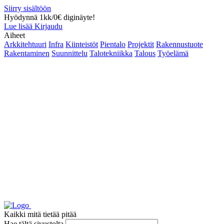
Siirry sisältöön
Hyödynnä 1kk/0€ diginäyte!
Lue lisää
Kirjaudu
Aiheet
Arkkitehtuuri
Infra
Kiinteistöt
Pientalo
Projektit
Rakennustuote
Rakentaminen
Suunnittelu
Talotekniikka
Talous
Työelämä
Kaikki mitä tietää pitää
Hae tältä sivustolta