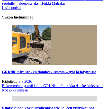
seudulle – aluejohtajaksi Heikki Malaska
Lisää uutisia
Viikon luetuimmat
GRK:lle infraurakka datakeskuksesta – työt jo käynnissä
Kirjoitettu
3.8.2026
Ei kommentteja
artikkeliin GRK:lle infraurakka datakeskuksesta –
työt jo käynnissä
Ruotsalainen korjausrakentaja teki jälleen yrityskaupat