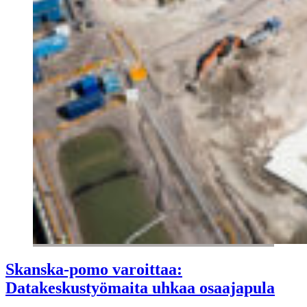
Skanska-pomo varoittaa:
Datakeskustyömaita uhkaa osaajapula