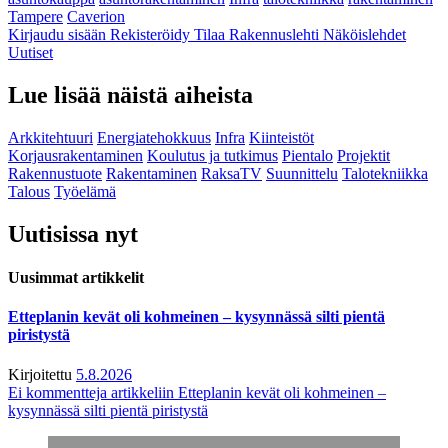
Tampere
Caverion
Kirjaudu sisään
Rekisteröidy
Tilaa Rakennuslehti
Näköislehdet
Uutiset
Lue lisää näistä aiheista
Arkkitehtuuri
Energiatehokkuus
Infra
Kiinteistöt
Korjausrakentaminen
Koulutus ja tutkimus
Pientalo
Projektit
Rakennustuote
Rakentaminen
RaksaTV
Suunnittelu
Talotekniikka
Talous
Työelämä
Uutisissa nyt
Uusimmat artikkelit
Etteplanin kevät oli kohmeinen – kysynnässä silti pientä
piristystä
Kirjoitettu
5.8.2026
Ei kommentteja
artikkeliin Etteplanin kevät oli kohmeinen –
kysynnässä silti pientä piristystä