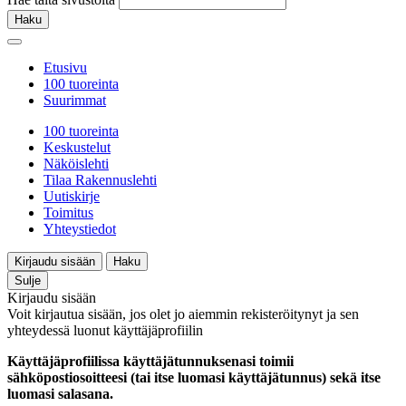
Haku
Etusivu
100 tuoreinta
Suurimmat
100 tuoreinta
Keskustelut
Näköislehti
Tilaa Rakennuslehti
Uutiskirje
Toimitus
Yhteystiedot
Kirjaudu sisään
Haku
Sulje
Kirjaudu sisään
Voit kirjautua sisään, jos olet jo aiemmin rekisteröitynyt ja sen
yhteydessä luonut käyttäjäprofiilin
Käyttäjäprofiilissa käyttäjätunnuksenasi toimii
sähköpostiosoitteesi (tai itse luomasi käyttäjätunnus) sekä itse
luomasi salasana.