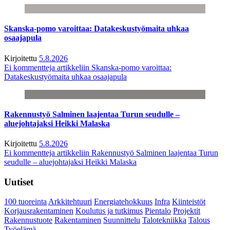
Skanska-pomo varoittaa: Datakeskustyömaita uhkaa
osaajapula
Kirjoitettu
5.8.2026
Ei kommentteja
artikkeliin Skanska-pomo varoittaa:
Datakeskustyömaita uhkaa osaajapula
Rakennustyö Salminen laajentaa Turun seudulle –
aluejohtajaksi Heikki Malaska
Kirjoitettu
5.8.2026
Ei kommentteja
artikkeliin Rakennustyö Salminen laajentaa Turun
seudulle – aluejohtajaksi Heikki Malaska
Uutiset
100 tuoreinta
Arkkitehtuuri
Energiatehokkuus
Infra
Kiinteistöt
Korjausrakentaminen
Koulutus ja tutkimus
Pientalo
Projektit
Rakennustuote
Rakentaminen
Suunnittelu
Talotekniikka
Talous
Työelämä