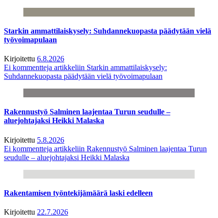
Starkin ammattilaiskysely: Suhdannekuopasta päädytään vielä
työvoimapulaan
Kirjoitettu
6.8.2026
Ei kommentteja
artikkeliin Starkin ammattilaiskysely:
Suhdannekuopasta päädytään vielä työvoimapulaan
Rakennustyö Salminen laajentaa Turun seudulle –
aluejohtajaksi Heikki Malaska
Kirjoitettu
5.8.2026
Ei kommentteja
artikkeliin Rakennustyö Salminen laajentaa Turun
seudulle – aluejohtajaksi Heikki Malaska
Rakentamisen työntekijämäärä laski edelleen
Kirjoitettu
22.7.2026