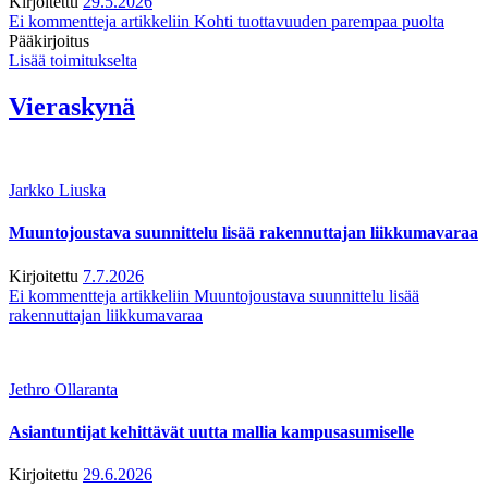
Kirjoitettu
29.5.2026
Ei kommentteja
artikkeliin Kohti tuottavuuden parempaa puolta
Pääkirjoitus
Lisää toimitukselta
Vieraskynä
Jarkko Liuska
Muuntojoustava suunnittelu lisää rakennuttajan liikkumavaraa
Kirjoitettu
7.7.2026
Ei kommentteja
artikkeliin Muuntojoustava suunnittelu lisää
rakennuttajan liikkumavaraa
Jethro Ollaranta
Asiantuntijat kehittävät uutta mallia kampusasumiselle
Kirjoitettu
29.6.2026