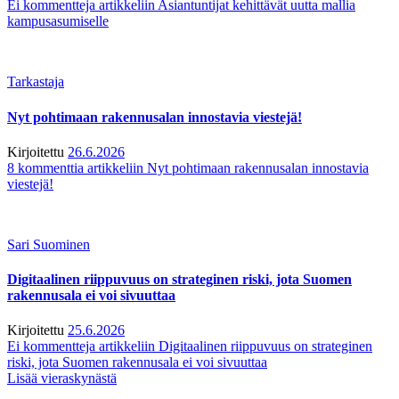
Ei kommentteja
artikkeliin Asiantuntijat kehittävät uutta mallia
kampusasumiselle
Tarkastaja
Nyt pohtimaan rakennusalan innostavia viestejä!
Kirjoitettu
26.6.2026
8 kommenttia
artikkeliin Nyt pohtimaan rakennusalan innostavia
viestejä!
Sari Suominen
Digitaalinen riippuvuus on strateginen riski, jota Suomen
rakennusala ei voi sivuuttaa
Kirjoitettu
25.6.2026
Ei kommentteja
artikkeliin Digitaalinen riippuvuus on strateginen
riski, jota Suomen rakennusala ei voi sivuuttaa
Lisää vieraskynästä