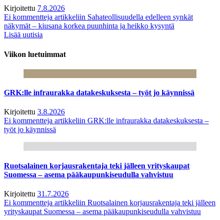
Kirjoitettu
7.8.2026
Ei kommentteja
artikkeliin Sahateollisuudella edelleen synkät
näkymät – kiusana korkea puunhinta ja heikko kysyntä
Lisää uutisia
Viikon luetuimmat
GRK:lle infraurakka datakeskuksesta – työt jo käynnissä
Kirjoitettu
3.8.2026
Ei kommentteja
artikkeliin GRK:lle infraurakka datakeskuksesta –
työt jo käynnissä
Ruotsalainen korjausrakentaja teki jälleen yrityskaupat
Suomessa – asema pääkaupunkiseudulla vahvistuu
Kirjoitettu
31.7.2026
Ei kommentteja
artikkeliin Ruotsalainen korjausrakentaja teki jälleen
yrityskaupat Suomessa – asema pääkaupunkiseudulla vahvistuu