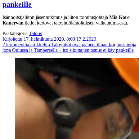
pankeille
Isännöitsijäliiton jäsentutkimus ja liiton toimitusjohtaja
Mia Koro-
Kanervan
tiedot kertovat taloyhtiölainoituksen vaikeutumisesta.
Pääkategoria
Talous
Kirjoitettu 17. helmikuuta 2020, 8:00
17.2.2020
2 kommenttia
artikkeliin Taloyhtiöt ovat jääneet ilman korjauslainoja
jopa Oulussa ja Tampereella – iso sijoittajien osuus ei käy pankeille