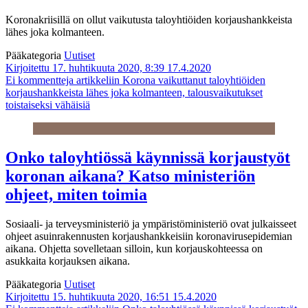
Koronakriisillä on ollut vaikutusta taloyhtiöiden korjaushankkeista
lähes joka kolmanteen.
Pääkategoria
Uutiset
Kirjoitettu 17. huhtikuuta 2020, 8:39
17.4.2020
Ei kommentteja
artikkeliin Korona vaikuttanut taloyhtiöiden
korjaushankkeista lähes joka kolmanteen, talousvaikutukset
toistaiseksi vähäisiä
Onko taloyhtiössä käynnissä korjaustyöt
koronan aikana? Katso ministeriön
ohjeet, miten toimia
Sosiaali- ja terveysministeriö ja ympäristöministeriö ovat julkaisseet
ohjeet asuinrakennusten korjaushankkeisiin koronavirusepidemian
aikana. Ohjetta sovelletaan silloin, kun korjauskohteessa on
asukkaita korjauksen aikana.
Pääkategoria
Uutiset
Kirjoitettu 15. huhtikuuta 2020, 16:51
15.4.2020