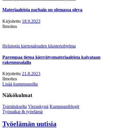
Materiaaleista parhain on olemassa oleva
Kirjoitettu
18.9.2023
Ilmoitus
Helsingin kiertotalouden klusteriohjelma
Parempaa tietoa kierrätysmateriaaleista kaivataan
rakennusalalla
Kirjoitettu
21.8.2023
Ilmoitus
Lisää kumppaneilta
Näkökulmat
Toimitukselta
Vieraskynä
Kumppaniblogit
Työpaikat & työelämä
Työelämän uutisia