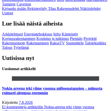
Tampere
Caverion
Kirjaudu sisään
Rekisteröidy
Tilaa Rakennuslehti
Näköislehdet
Uutiset
Lue lisää näistä aiheista
Arkkitehtuuri
Energiatehokkuus
Infra
Kiinteistöt
Korjausrakentaminen
Koulutus ja tutkimus
Pientalo
Projektit
Rakennustuote
Rakentaminen
RaksaTV
Suunnittelu
Talotekniikka
Talous
Työelämä
Uutisissa nyt
Uusimmat artikkelit
Nokia-areena teki viime vuonna miljoonatappion – miinusta
roimasti aiempaa enemmän
Kirjoitettu
7.8.2026
Ei kommentteja
artikkeliin Nokia-areena teki viime vuonna