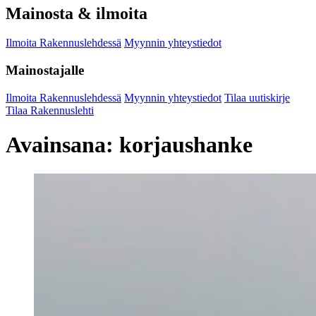
Mainosta & ilmoita
Ilmoita Rakennuslehdessä
Myynnin yhteystiedot
Mainostajalle
Ilmoita Rakennuslehdessä
Myynnin yhteystiedot
Tilaa uutiskirje
Tilaa Rakennuslehti
Avainsana:
korjaushanke