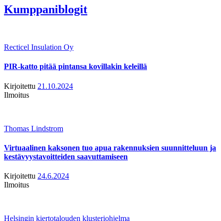
Kumppaniblogit
Recticel Insulation Oy
PIR-katto pitää pintansa kovillakin keleillä
Kirjoitettu
21.10.2024
Ilmoitus
Thomas Lindstrom
Virtuaalinen kaksonen tuo apua rakennuksien suunnitteluun ja
kestävyystavoitteiden saavuttamiseen
Kirjoitettu
24.6.2024
Ilmoitus
Helsingin kiertotalouden klusteriohjelma