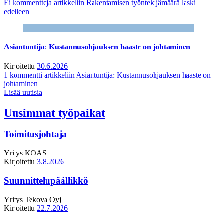
Ei kommentteja
artikkeliin Rakentamisen työntekijämäärä laski
edelleen
Asiantuntija: Kustannusohjauksen haaste on johtaminen
Kirjoitettu
30.6.2026
1 kommentti
artikkeliin Asiantuntija: Kustannusohjauksen haaste on
johtaminen
Lisää uutisia
Uusimmat työpaikat
Toimitusjohtaja
Yritys
KOAS
Kirjoitettu
3.8.2026
Suunnittelupäällikkö
Yritys
Tekova Oyj
Kirjoitettu
22.7.2026