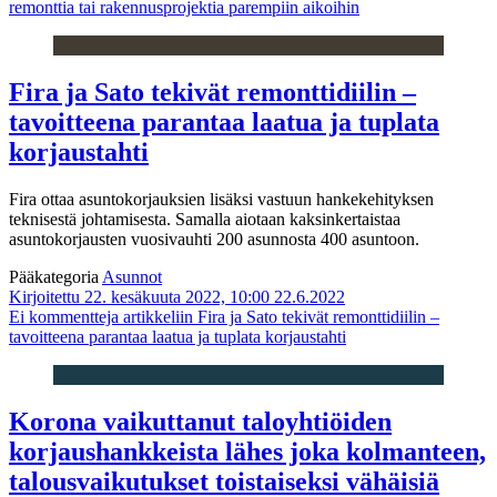
remonttia tai rakennusprojektia parempiin aikoihin
Fira ja Sato tekivät remonttidiilin –
tavoitteena parantaa laatua ja tuplata
korjaustahti
Fira ottaa asuntokorjauksien lisäksi vastuun hankekehityksen
teknisestä johtamisesta. Samalla aiotaan kaksinkertaistaa
asuntokorjausten vuosivauhti 200 asunnosta 400 asuntoon.
Pääkategoria
Asunnot
Kirjoitettu 22. kesäkuuta 2022, 10:00
22.6.2022
Ei kommentteja
artikkeliin Fira ja Sato tekivät remonttidiilin –
tavoitteena parantaa laatua ja tuplata korjaustahti
Korona vaikuttanut taloyhtiöiden
korjaushankkeista lähes joka kolmanteen,
talousvaikutukset toistaiseksi vähäisiä