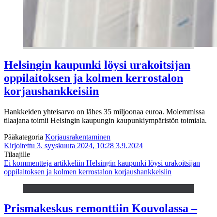
Helsingin kaupunki löysi urakoitsijan
oppilaitoksen ja kolmen kerrostalon
korjaushankkeisiin
Hankkeiden yhteisarvo on lähes 35 miljoonaa euroa. Molemmissa
tilaajana toimii Helsingin kaupungin kaupunkiympäristön toimiala.
Pääkategoria
Korjausrakentaminen
Kirjoitettu 3. syyskuuta 2024, 10:28
3.9.2024
Tilaajille
Ei kommentteja
artikkeliin Helsingin kaupunki löysi urakoitsijan
oppilaitoksen ja kolmen kerrostalon korjaushankkeisiin
Prismakeskus remonttiin Kouvolassa –