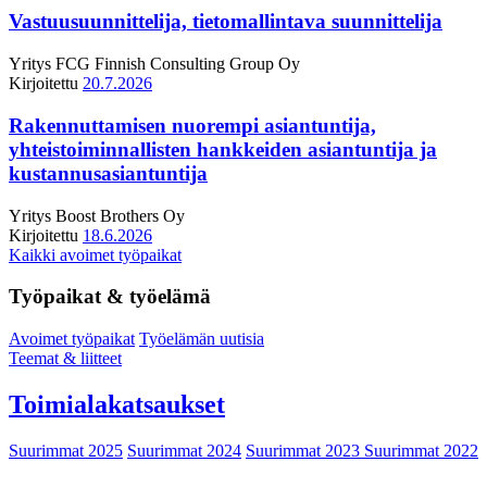
Vastuusuunnittelija, tietomallintava suunnittelija
Yritys
FCG Finnish Consulting Group Oy
Kirjoitettu
20.7.2026
Rakennuttamisen nuorempi asiantuntija,
yhteistoiminnallisten hankkeiden asiantuntija ja
kustannusasiantuntija
Yritys
Boost Brothers Oy
Kirjoitettu
18.6.2026
Kaikki avoimet työpaikat
Työpaikat & työelämä
Avoimet työpaikat
Työelämän uutisia
Teemat & liitteet
Toimialakatsaukset
Suurimmat 2025
Suurimmat 2024
Suurimmat 2023
Suurimmat 2022