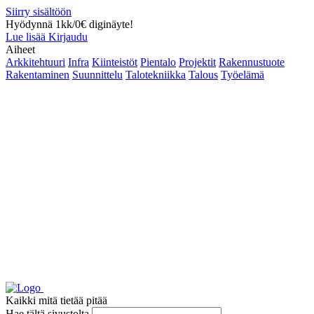
Siirry sisältöön
Hyödynnä 1kk/0€ diginäyte!
Lue lisää
Kirjaudu
Aiheet
Arkkitehtuuri
Infra
Kiinteistöt
Pientalo
Projektit
Rakennustuote
Rakentaminen
Suunnittelu
Talotekniikka
Talous
Työelämä
Kaikki mitä tietää pitää
Hae tältä sivustolta