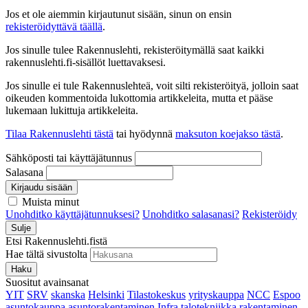
Jos et ole aiemmin kirjautunut sisään, sinun on ensin
rekisteröidyttävä täällä
.
Jos sinulle tulee Rakennuslehti, rekisteröitymällä saat kaikki
rakennuslehti.fi-sisällöt luettavaksesi.
Jos sinulle ei tule Rakennuslehteä, voit silti rekisteröityä, jolloin saat
oikeuden kommentoida lukottomia artikkeleita, mutta et pääse
lukemaan lukittuja artikkeleita.
Tilaa Rakennuslehti tästä
tai hyödynnä
maksuton koejakso tästä
.
Sähköposti tai käyttäjätunnus
Salasana
Kirjaudu sisään
Muista minut
Unohditko käyttäjätunnuksesi?
Unohditko salasanasi?
Rekisteröidy
Sulje
Etsi Rakennuslehti.fistä
Hae tältä sivustolta
Haku
Suositut avainsanat
YIT
SRV
skanska
Helsinki
Tilastokeskus
yrityskauppa
NCC
Espoo
asuntokauppa
asuntorakentaminen
Infra
talotekniikka
rakentaminen