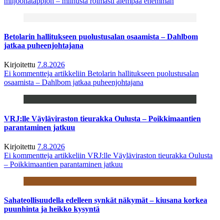
miljoonatappion – miinusta roimasti aiempaa enemmän
Betolarin hallitukseen puolustusalan osaamista – Dahlbom
jatkaa puheenjohtajana
Kirjoitettu
7.8.2026
Ei kommentteja
artikkeliin Betolarin hallitukseen puolustusalan
osaamista – Dahlbom jatkaa puheenjohtajana
VRJ:lle Väyläviraston tieurakka Oulusta – Poikkimaantien
parantaminen jatkuu
Kirjoitettu
7.8.2026
Ei kommentteja
artikkeliin VRJ:lle Väyläviraston tieurakka Oulusta
– Poikkimaantien parantaminen jatkuu
Sahateollisuudella edelleen synkät näkymät – kiusana korkea
puunhinta ja heikko kysyntä