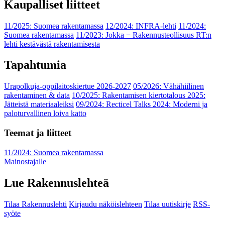
Kaupalliset liitteet
11/2025: Suomea rakentamassa
12/2024: INFRA-lehti
11/2024:
Suomea rakentamassa
11/2023: Jokka − Rakennusteollisuus RT:n
lehti kestävästä rakentamisesta
Tapahtumia
Urapolkuja-oppilaitoskiertue 2026-2027
05/2026: Vähähiilinen
rakentaminen & data
10/2025: Rakentamisen kiertotalous 2025:
Jätteistä materiaaleiksi
09/2024: Recticel Talks 2024: Moderni ja
paloturvallinen loiva katto
Teemat ja liitteet
11/2024: Suomea rakentamassa
Mainostajalle
Lue Rakennuslehteä
Tilaa Rakennuslehti
Kirjaudu näköislehteen
Tilaa uutiskirje
RSS-
syöte