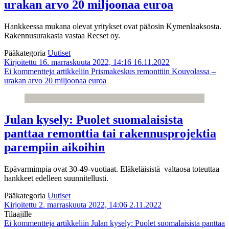
urakan arvo 20 miljoonaa euroa
Hankkeessa mukana olevat yritykset ovat pääosin Kymenlaaksosta.
Rakennusurakasta vastaa Recset oy.
Pääkategoria
Uutiset
Kirjoitettu 16. marraskuuta 2022, 14:16
16.11.2022
Ei kommentteja
artikkeliin Prismakeskus remonttiin Kouvolassa –
urakan arvo 20 miljoonaa euroa
Julan kysely: Puolet suomalaisista
panttaa remonttia tai rakennusprojektia
parempiin aikoihin
Epävarmimpia ovat 30-49-vuotiaat. Eläkeläisistä valtaosa toteuttaa
hankkeet edelleen suunnitellusti.
Pääkategoria
Uutiset
Kirjoitettu 2. marraskuuta 2022, 14:06
2.11.2022
Tilaajille
Ei kommentteja
artikkeliin Julan kysely: Puolet suomalaisista panttaa