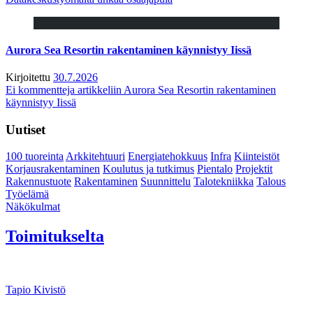
Aurora Sea Resortin rakentaminen käynnistyy Iissä
Kirjoitettu
30.7.2026
Ei kommentteja
artikkeliin Aurora Sea Resortin rakentaminen
käynnistyy Iissä
Uutiset
100 tuoreinta
Arkkitehtuuri
Energiatehokkuus
Infra
Kiinteistöt
Korjausrakentaminen
Koulutus ja tutkimus
Pientalo
Projektit
Rakennustuote
Rakentaminen
Suunnittelu
Talotekniikka
Talous
Työelämä
Näkökulmat
Toimitukselta
Tapio Kivistö