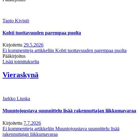
Tapio Kivistö
Kohti tuottavuuden parempaa puolta
Kirjoitettu
29.5.2026
Ei kommentteja
artikkeliin Kohti tuottavuuden parempaa puolta
Pääkirjoitus
Lisää toimitukselta
Vieraskynä
Jarkko Liuska
Muuntojoustava suunnittelu lisää rakennuttajan liikkumavaraa
Kirjoitettu
7.7.2026
Ei kommentteja
artikkeliin Muuntojoustava suunnittelu lisää
rakennuttajan liikkumavaraa