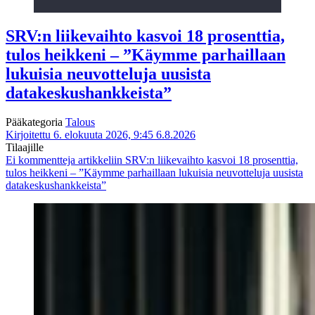
SRV:n liikevaihto kasvoi 18 prosenttia,
tulos heikkeni – ”Käymme parhaillaan
lukuisia neuvotteluja uusista
datakeskushankkeista”
Pääkategoria
Talous
Kirjoitettu 6. elokuuta 2026, 9:45
6.8.2026
Tilaajille
Ei kommentteja
artikkeliin SRV:n liikevaihto kasvoi 18 prosenttia,
tulos heikkeni – ”Käymme parhaillaan lukuisia neuvotteluja uusista
datakeskushankkeista”