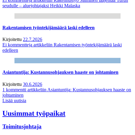
Ei kommentteja
artikkeliin Rakennustyö Salminen laajentaa Turun
seudulle – aluejohtajaksi Heikki Malaska
Rakentamisen työntekijämäärä laski edelleen
Kirjoitettu
22.7.2026
Ei kommentteja
artikkeliin Rakentamisen työntekijämäärä laski
edelleen
Asiantuntija: Kustannusohjauksen haaste on johtaminen
Kirjoitettu
30.6.2026
1 kommentti
artikkeliin Asiantuntija: Kustannusohjauksen haaste on
johtaminen
Lisää uutisia
Uusimmat työpaikat
Toimitusjohtaja