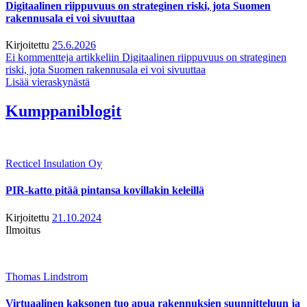
Digitaalinen riippuvuus on strateginen riski, jota Suomen
rakennusala ei voi sivuuttaa
Kirjoitettu
25.6.2026
Ei kommentteja
artikkeliin Digitaalinen riippuvuus on strateginen
riski, jota Suomen rakennusala ei voi sivuuttaa
Lisää vieraskynästä
Kumppaniblogit
Recticel Insulation Oy
PIR-katto pitää pintansa kovillakin keleillä
Kirjoitettu
21.10.2024
Ilmoitus
Thomas Lindstrom
Virtuaalinen kaksonen tuo apua rakennuksien suunnitteluun ja