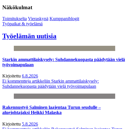
Näkökulmat
Toimitukselta
Vieraskynä
Kumppaniblogit
Työpaikat & työelämä
Työelämän uutisia
Starkin ammattilaiskysely: Suhdannekuopasta päädytään vielä
työvoimapulaan
Kirjoitettu
6.8.2026
Ei kommentteja
artikkeliin Starkin ammattilaiskysely:
Suhdannekuopasta päädytään vielä työvoimapulaan
Rakennustyö Salminen laajentaa Turun seudulle –
aluejohtajaksi Heikki Malaska
Kirjoitettu
5.8.2026