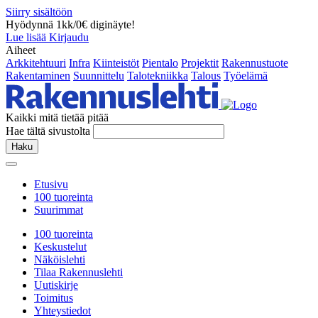
Siirry sisältöön
Hyödynnä 1kk/0€ diginäyte!
Lue lisää
Kirjaudu
Aiheet
Arkkitehtuuri
Infra
Kiinteistöt
Pientalo
Projektit
Rakennustuote
Rakentaminen
Suunnittelu
Talotekniikka
Talous
Työelämä
Kaikki mitä tietää pitää
Hae tältä sivustolta
Haku
Etusivu
100 tuoreinta
Suurimmat
100 tuoreinta
Keskustelut
Näköislehti
Tilaa Rakennuslehti
Uutiskirje
Toimitus
Yhteystiedot