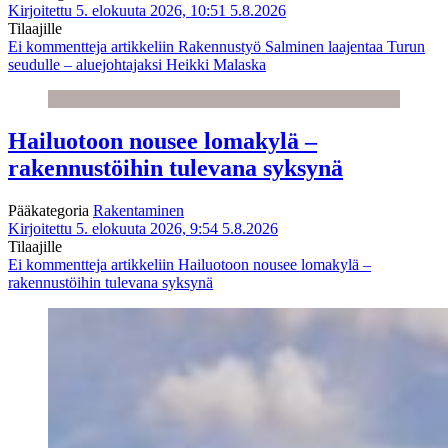
Kirjoitettu 5. elokuuta 2026, 10:51
5.8.2026
Tilaajille
Ei kommentteja
artikkeliin Rakennustyö Salminen laajentaa Turun
seudulle – aluejohtajaksi Heikki Malaska
Hailuotoon nousee lomakylä –
rakennustöihin tulevana syksynä
Pääkategoria
Rakentaminen
Kirjoitettu 5. elokuuta 2026, 9:54
5.8.2026
Tilaajille
Ei kommentteja
artikkeliin Hailuotoon nousee lomakylä –
rakennustöihin tulevana syksynä