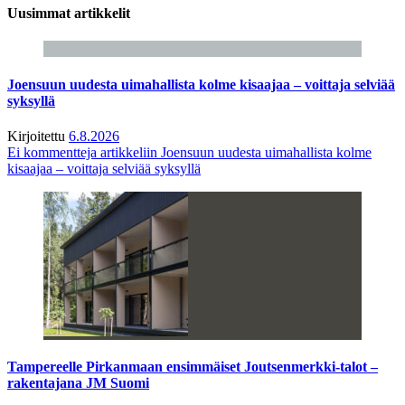
Uusimmat artikkelit
Joensuun uudesta uimahallista kolme kisaajaa – voittaja selviää
syksyllä
Kirjoitettu
6.8.2026
Ei kommentteja
artikkeliin Joensuun uudesta uimahallista kolme
kisaajaa – voittaja selviää syksyllä
Tampereelle Pirkanmaan ensimmäiset Joutsenmerkki-talot –
rakentajana JM Suomi