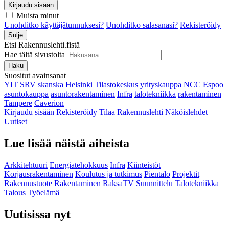
Kirjaudu sisään
Muista minut
Unohditko käyttäjätunnuksesi?
Unohditko salasanasi?
Rekisteröidy
Sulje
Etsi Rakennuslehti.fistä
Hae tältä sivustolta
Haku
Suositut avainsanat
YIT
SRV
skanska
Helsinki
Tilastokeskus
yrityskauppa
NCC
Espoo
asuntokauppa
asuntorakentaminen
Infra
talotekniikka
rakentaminen
Tampere
Caverion
Kirjaudu sisään
Rekisteröidy
Tilaa Rakennuslehti
Näköislehdet
Uutiset
Lue lisää näistä aiheista
Arkkitehtuuri
Energiatehokkuus
Infra
Kiinteistöt
Korjausrakentaminen
Koulutus ja tutkimus
Pientalo
Projektit
Rakennustuote
Rakentaminen
RaksaTV
Suunnittelu
Talotekniikka
Talous
Työelämä
Uutisissa nyt