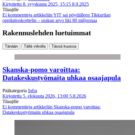
Kirjoitettu 8. syyskuuta 2025, 15:15
8.9.2025
Tilaajille
Ei kommentteja
artikkeliin YIT sai pöydälleen Tikkurilan
oppilaitoskorttelin – urakan arvo liki 80 miljoonaa
Rakennuslehden luetuimmat
Tänään
Tällä viikolla
Tässä kuussa
Skanska-pomo varoittaa:
Datakeskustyömaita uhkaa osaajapula
Pääkategoria
Infra
Kirjoitettu 5. elokuuta 2026, 13:00
5.8.2026
Tilaajille
Ei kommentteja
artikkeliin Skanska-pomo varoittaa:
Datakeskustyömaita uhkaa osaajapula