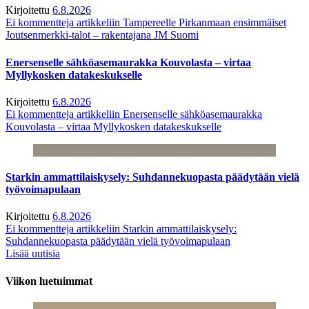
Kirjoitettu
6.8.2026
Ei kommentteja
artikkeliin Tampereelle Pirkanmaan ensimmäiset
Joutsenmerkki-talot – rakentajana JM Suomi
Enersenselle sähköasemaurakka Kouvolasta – virtaa
Myllykosken datakeskukselle
Kirjoitettu
6.8.2026
Ei kommentteja
artikkeliin Enersenselle sähköasemaurakka
Kouvolasta – virtaa Myllykosken datakeskukselle
Starkin ammattilaiskysely: Suhdannekuopasta päädytään vielä
työvoimapulaan
Kirjoitettu
6.8.2026
Ei kommentteja
artikkeliin Starkin ammattilaiskysely:
Suhdannekuopasta päädytään vielä työvoimapulaan
Lisää uutisia
Viikon luetuimmat