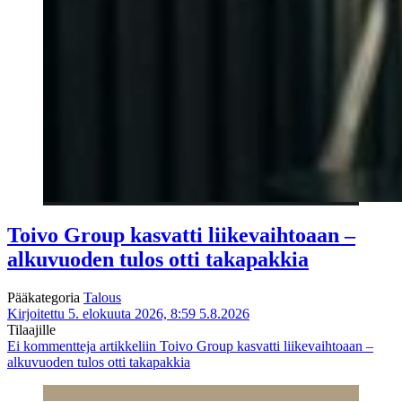
Toivo Group kasvatti liikevaihtoaan –
alkuvuoden tulos otti takapakkia
Pääkategoria
Talous
Kirjoitettu 5. elokuuta 2026, 8:59
5.8.2026
Tilaajille
Ei kommentteja
artikkeliin Toivo Group kasvatti liikevaihtoaan –
alkuvuoden tulos otti takapakkia