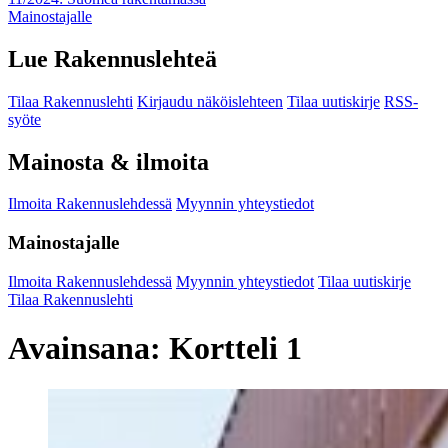
Mainostajalle
Lue Rakennuslehteä
Tilaa Rakennuslehti
Kirjaudu näköislehteen
Tilaa uutiskirje
RSS-
syöte
Mainosta & ilmoita
Ilmoita Rakennuslehdessä
Myynnin yhteystiedot
Mainostajalle
Ilmoita Rakennuslehdessä
Myynnin yhteystiedot
Tilaa uutiskirje
Tilaa Rakennuslehti
Avainsana:
Kortteli 1