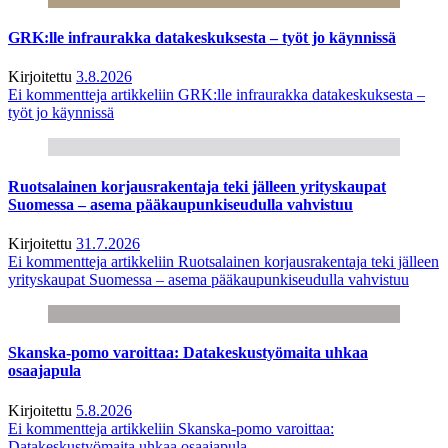
GRK:lle infraurakka datakeskuksesta – työt jo käynnissä
Kirjoitettu
3.8.2026
Ei kommentteja
artikkeliin GRK:lle infraurakka datakeskuksesta –
työt jo käynnissä
Ruotsalainen korjausrakentaja teki jälleen yrityskaupat
Suomessa – asema pääkaupunkiseudulla vahvistuu
Kirjoitettu
31.7.2026
Ei kommentteja
artikkeliin Ruotsalainen korjausrakentaja teki jälleen
yrityskaupat Suomessa – asema pääkaupunkiseudulla vahvistuu
Skanska-pomo varoittaa: Datakeskustyömaita uhkaa
osaajapula
Kirjoitettu
5.8.2026
Ei kommentteja
artikkeliin Skanska-pomo varoittaa:
Datakeskustyömaita uhkaa osaajapula