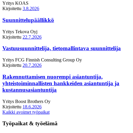
Yritys
KOAS
Kirjoitettu
3.8.2026
Suunnittelupäällikkö
Yritys
Tekova Oyj
Kirjoitettu
22.7.2026
Vastuusuunnittelija, tietomallintava suunnittelija
Yritys
FCG Finnish Consulting Group Oy
Kirjoitettu
20.7.2026
Rakennuttamisen nuorempi asiantuntija,
yhteistoiminnallisten hankkeiden asiantuntija ja
kustannusasiantuntija
Yritys
Boost Brothers Oy
Kirjoitettu
18.6.2026
Kaikki avoimet työpaikat
Työpaikat & työelämä