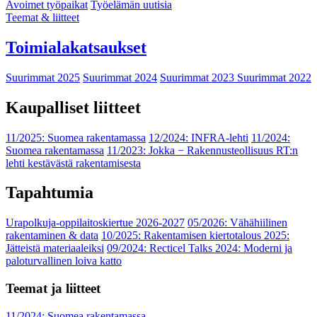
Avoimet työpaikat
Työelämän uutisia
Teemat & liitteet
Toimialakatsaukset
Suurimmat 2025
Suurimmat 2024
Suurimmat 2023
Suurimmat 2022
Kaupalliset liitteet
11/2025: Suomea rakentamassa
12/2024: INFRA-lehti
11/2024:
Suomea rakentamassa
11/2023: Jokka − Rakennusteollisuus RT:n
lehti kestävästä rakentamisesta
Tapahtumia
Urapolkuja-oppilaitoskiertue 2026-2027
05/2026: Vähähiilinen
rakentaminen & data
10/2025: Rakentamisen kiertotalous 2025:
Jätteistä materiaaleiksi
09/2024: Recticel Talks 2024: Moderni ja
paloturvallinen loiva katto
Teemat ja liitteet
11/2024: Suomea rakentamassa