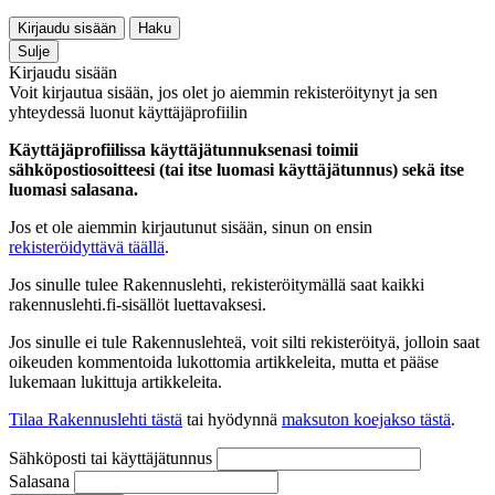
Kirjaudu sisään
Haku
Sulje
Kirjaudu sisään
Voit kirjautua sisään, jos olet jo aiemmin rekisteröitynyt ja sen
yhteydessä luonut käyttäjäprofiilin
Käyttäjäprofiilissa käyttäjätunnuksenasi toimii
sähköpostiosoitteesi (tai itse luomasi käyttäjätunnus) sekä itse
luomasi salasana.
Jos et ole aiemmin kirjautunut sisään, sinun on ensin
rekisteröidyttävä täällä
.
Jos sinulle tulee Rakennuslehti, rekisteröitymällä saat kaikki
rakennuslehti.fi-sisällöt luettavaksesi.
Jos sinulle ei tule Rakennuslehteä, voit silti rekisteröityä, jolloin saat
oikeuden kommentoida lukottomia artikkeleita, mutta et pääse
lukemaan lukittuja artikkeleita.
Tilaa Rakennuslehti tästä
tai hyödynnä
maksuton koejakso tästä
.
Sähköposti tai käyttäjätunnus
Salasana