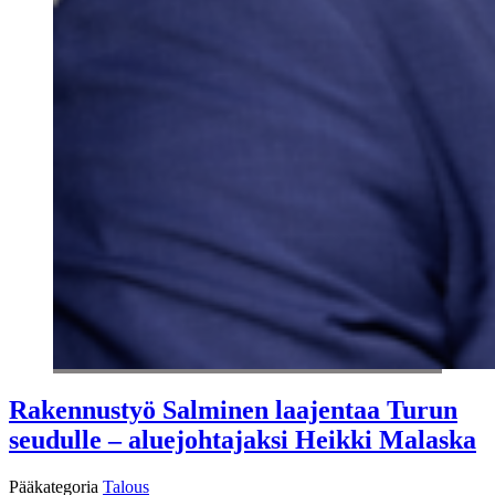
Rakennustyö Salminen laajentaa Turun
seudulle – aluejohtajaksi Heikki Malaska
Pääkategoria
Talous