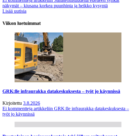
Ei kommentteja
artikkeliin Sahateollisuudella edelleen synkät
näkymät – kiusana korkea puunhinta ja heikko kysyntä
Lisää uutisia
Viikon luetuimmat
GRK:lle infraurakka datakeskuksesta – työt jo käynnissä
Kirjoitettu
3.8.2026
Ei kommentteja
artikkeliin GRK:lle infraurakka datakeskuksesta –
työt jo käynnissä