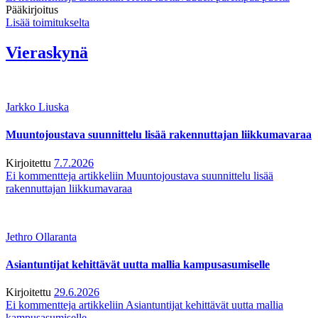
Pääkirjoitus
Lisää toimitukselta
Vieraskynä
Jarkko Liuska
Muuntojoustava suunnittelu lisää rakennuttajan liikkumavaraa
Kirjoitettu
7.7.2026
Ei kommentteja
artikkeliin Muuntojoustava suunnittelu lisää
rakennuttajan liikkumavaraa
Jethro Ollaranta
Asiantuntijat kehittävät uutta mallia kampusasumiselle
Kirjoitettu
29.6.2026
Ei kommentteja
artikkeliin Asiantuntijat kehittävät uutta mallia
kampusasumiselle