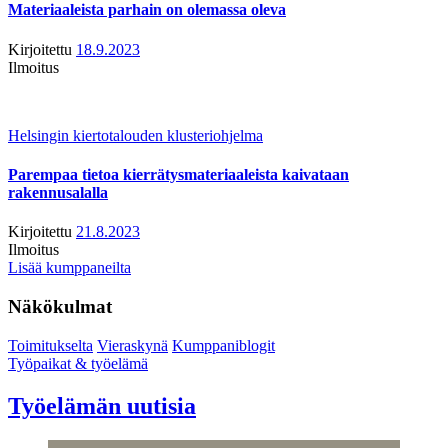
Materiaaleista parhain on olemassa oleva
Kirjoitettu
18.9.2023
Ilmoitus
Helsingin kiertotalouden klusteriohjelma
Parempaa tietoa kierrätysmateriaaleista kaivataan
rakennusalalla
Kirjoitettu
21.8.2023
Ilmoitus
Lisää kumppaneilta
Näkökulmat
Toimitukselta
Vieraskynä
Kumppaniblogit
Työpaikat & työelämä
Työelämän uutisia