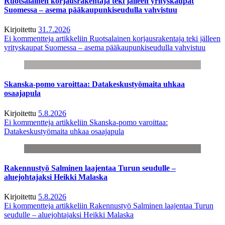
Ruotsalainen korjausrakentaja teki jälleen yrityskaupat
Suomessa – asema pääkaupunkiseudulla vahvistuu
Kirjoitettu
31.7.2026
Ei kommentteja
artikkeliin Ruotsalainen korjausrakentaja teki jälleen
yrityskaupat Suomessa – asema pääkaupunkiseudulla vahvistuu
Skanska-pomo varoittaa: Datakeskustyömaita uhkaa
osaajapula
Kirjoitettu
5.8.2026
Ei kommentteja
artikkeliin Skanska-pomo varoittaa:
Datakeskustyömaita uhkaa osaajapula
Rakennustyö Salminen laajentaa Turun seudulle –
aluejohtajaksi Heikki Malaska
Kirjoitettu
5.8.2026
Ei kommentteja
artikkeliin Rakennustyö Salminen laajentaa Turun
seudulle – aluejohtajaksi Heikki Malaska