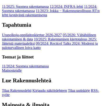
11/2025: Suomea rakentamassa
12/2024: INFRA-lehti
11/2024:
Suomea rakentamassa
11/2023: Jokka − Rakennusteollisuus RT:n
lehti kestävästä rakentamisesta
Tapahtumia
Urapolkuja-oppilaitoskiertue 2026-2027
05/2026: Vähähiilinen
rakentaminen & data
10/2025: Rakentamisen kiertotalous 2025:
Jätteistä materiaaleiksi
09/2024: Recticel Talks 2024: Moderni ja
paloturvallinen loiva katto
Teemat ja liitteet
11/2024: Suomea rakentamassa
Mainostajalle
Lue Rakennuslehteä
Tilaa Rakennuslehti
Kirjaudu näköislehteen
Tilaa uutiskirje
RSS-
syöte
Mainosta & ilmoita