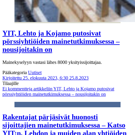
YIT, Lehto ja Kojamo putosivat
pörssiyhtiöiden mainetutkimuksessa –
nousijoitakin on
Mainekyselyyn vastasi lähes 8000 yksityissijoittajaa.
Pääkategoria
Uutiset
Kirjoitettu 25. elokuuta 2023, 6:30
25.8.2023
Tilaajille
Ei kommentteja
artikkeliin YIT, Lehto ja Kojamo putosivat
pörssiyhtiöiden mainetutkimuksessa – nousijoitakin on
Rakentajat pärjäsivät huonosti
sijoittajien mainetutkimuksessa – Katso
YIT:n, Lehdon ja muiden alan yhtiöiden