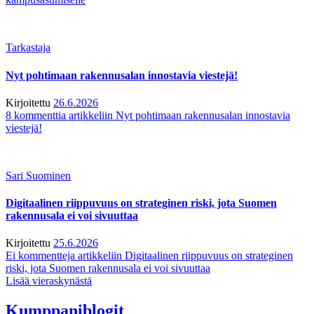
Tarkastaja
Nyt pohtimaan rakennusalan innostavia viestejä!
Kirjoitettu
26.6.2026
8 kommenttia
artikkeliin Nyt pohtimaan rakennusalan innostavia
viestejä!
Sari Suominen
Digitaalinen riippuvuus on strateginen riski, jota Suomen
rakennusala ei voi sivuuttaa
Kirjoitettu
25.6.2026
Ei kommentteja
artikkeliin Digitaalinen riippuvuus on strateginen
riski, jota Suomen rakennusala ei voi sivuuttaa
Lisää vieraskynästä
Kumppaniblogit