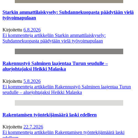
Starkin ammattilaiskysely: Suhdannekuopasta päädytään vielä
työvoimapulaan
Kirjoitettu
6.8.2026
Ei kommentteja
artikkeliin Starkin ammattilaiskysely:
Suhdannekuopasta päädytään vielä työvoimapulaan
Rakennustyö Salminen laajentaa Turun seudulle –
aluejohtajaksi Heikki Malaska
Kirjoitettu
5.8.2026
Ei kommentteja
artikkeliin Rakennustyö Salminen laajentaa Turun
seudulle – aluejohtajaksi Heikki Malaska
Rakentamisen työntekijämäärä laski edelleen
Kirjoitettu
22.7.2026
Ei kommentteja
artikkeliin Rakentamisen työntekijämäärä laski
edelleen