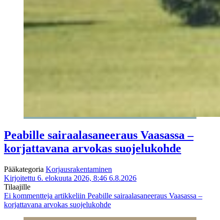
Peabille sairaalasaneeraus Vaasassa –
korjattavana arvokas suojelukohde
Pääkategoria
Korjausrakentaminen
Kirjoitettu 6. elokuuta 2026, 8:46
6.8.2026
Tilaajille
Ei kommentteja
artikkeliin Peabille sairaalasaneeraus Vaasassa –
korjattavana arvokas suojelukohde