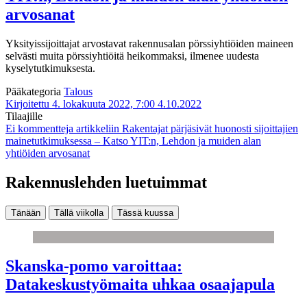
arvosanat
Yksityissijoittajat arvostavat rakennusalan pörssiyhtiöiden maineen
selvästi muita pörssiyhtiöitä heikommaksi, ilmenee uudesta
kyselytutkimuksesta.
Pääkategoria
Talous
Kirjoitettu 4. lokakuuta 2022, 7:00
4.10.2022
Tilaajille
Ei kommentteja
artikkeliin Rakentajat pärjäsivät huonosti sijoittajien
mainetutkimuksessa – Katso YIT:n, Lehdon ja muiden alan
yhtiöiden arvosanat
Rakennuslehden luetuimmat
Tänään
Tällä viikolla
Tässä kuussa
Skanska-pomo varoittaa:
Datakeskustyömaita uhkaa osaajapula