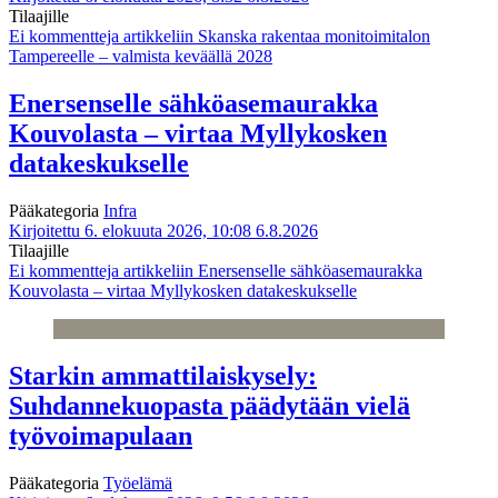
Tilaajille
Ei kommentteja
artikkeliin Skanska rakentaa monitoimitalon
Tampereelle – valmista keväällä 2028
Enersenselle sähköasemaurakka
Kouvolasta – virtaa Myllykosken
datakeskukselle
Pääkategoria
Infra
Kirjoitettu 6. elokuuta 2026, 10:08
6.8.2026
Tilaajille
Ei kommentteja
artikkeliin Enersenselle sähköasemaurakka
Kouvolasta – virtaa Myllykosken datakeskukselle
Starkin ammattilaiskysely:
Suhdannekuopasta päädytään vielä
työvoimapulaan
Pääkategoria
Työelämä