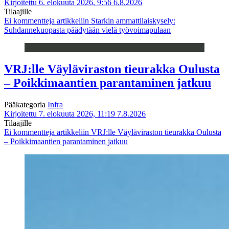
Kirjoitettu 6. elokuuta 2026, 9:56
6.8.2026
Tilaajille
Ei kommentteja
artikkeliin Starkin ammattilaiskysely:
Suhdannekuopasta päädytään vielä työvoimapulaan
VRJ:lle Väyläviraston tieurakka Oulusta
– Poikkimaantien parantaminen jatkuu
Pääkategoria
Infra
Kirjoitettu 7. elokuuta 2026, 11:19
7.8.2026
Tilaajille
Ei kommentteja
artikkeliin VRJ:lle Väyläviraston tieurakka Oulusta
– Poikkimaantien parantaminen jatkuu