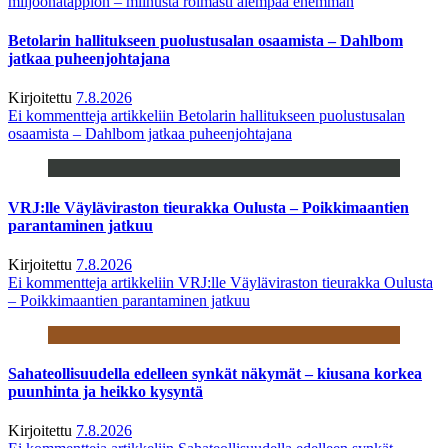
miljoonatappion – miinusta roimasti aiempaa enemmän
Betolarin hallitukseen puolustusalan osaamista – Dahlbom
jatkaa puheenjohtajana
Kirjoitettu
7.8.2026
Ei kommentteja
artikkeliin Betolarin hallitukseen puolustusalan
osaamista – Dahlbom jatkaa puheenjohtajana
VRJ:lle Väyläviraston tieurakka Oulusta – Poikkimaantien
parantaminen jatkuu
Kirjoitettu
7.8.2026
Ei kommentteja
artikkeliin VRJ:lle Väyläviraston tieurakka Oulusta
– Poikkimaantien parantaminen jatkuu
Sahateollisuudella edelleen synkät näkymät – kiusana korkea
puunhinta ja heikko kysyntä
Kirjoitettu
7.8.2026