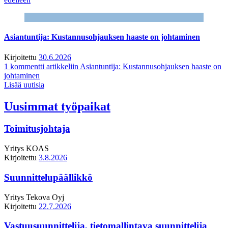
Asiantuntija: Kustannusohjauksen haaste on johtaminen
Kirjoitettu
30.6.2026
1 kommentti
artikkeliin Asiantuntija: Kustannusohjauksen haaste on
johtaminen
Lisää uutisia
Uusimmat työpaikat
Toimitusjohtaja
Yritys
KOAS
Kirjoitettu
3.8.2026
Suunnittelupäällikkö
Yritys
Tekova Oyj
Kirjoitettu
22.7.2026
Vastuusuunnittelija, tietomallintava suunnittelija