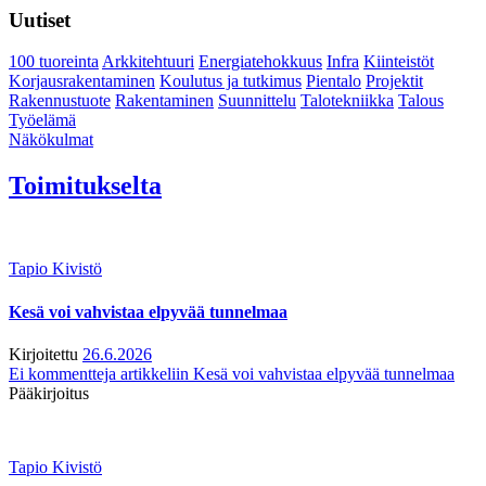
Uutiset
100 tuoreinta
Arkkitehtuuri
Energiatehokkuus
Infra
Kiinteistöt
Korjausrakentaminen
Koulutus ja tutkimus
Pientalo
Projektit
Rakennustuote
Rakentaminen
Suunnittelu
Talotekniikka
Talous
Työelämä
Näkökulmat
Toimitukselta
Tapio Kivistö
Kesä voi vahvistaa elpyvää tunnelmaa
Kirjoitettu
26.6.2026
Ei kommentteja
artikkeliin Kesä voi vahvistaa elpyvää tunnelmaa
Pääkirjoitus
Tapio Kivistö