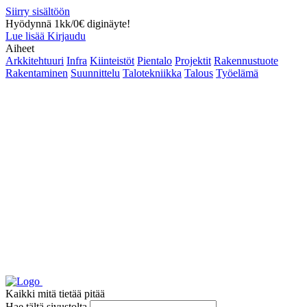
Siirry sisältöön
Hyödynnä 1kk/0€ diginäyte!
Lue lisää
Kirjaudu
Aiheet
Arkkitehtuuri
Infra
Kiinteistöt
Pientalo
Projektit
Rakennustuote
Rakentaminen
Suunnittelu
Talotekniikka
Talous
Työelämä
Kaikki mitä tietää pitää
Hae tältä sivustolta