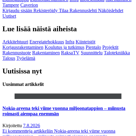
Tampere
Caverion
Kirjaudu sisään
Rekisteröidy
Tilaa Rakennuslehti
Näköislehdet
Uutiset
Lue lisää näistä aiheista
Arkkitehtuuri
Energiatehokkuus
Infra
Kiinteistöt
Korjausrakentaminen
Koulutus ja tutkimus
Pientalo
Projektit
Rakennustuote
Rakentaminen
RaksaTV
Suunnittelu
Talotekniikka
Talous
Työelämä
Uutisissa nyt
Uusimmat artikkelit
Nokia-areena teki viime vuonna miljoonatappion – miinusta
roimasti aiempaa enemmän
Kirjoitettu
7.8.2026
Ei kommentteja
artikkeliin Nokia-areena teki viime vuonna