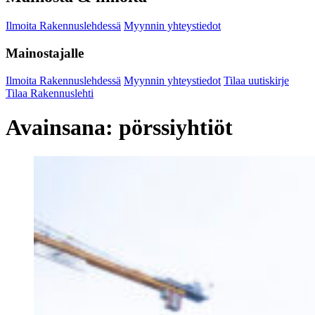
Ilmoita Rakennuslehdessä
Myynnin yhteystiedot
Mainostajalle
Ilmoita Rakennuslehdessä
Myynnin yhteystiedot
Tilaa uutiskirje
Tilaa Rakennuslehti
Avainsana:
pörssiyhtiöt