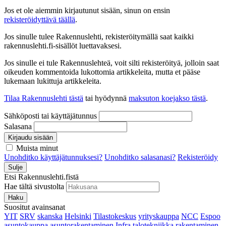
Jos et ole aiemmin kirjautunut sisään, sinun on ensin
rekisteröidyttävä täällä
.
Jos sinulle tulee Rakennuslehti, rekisteröitymällä saat kaikki
rakennuslehti.fi-sisällöt luettavaksesi.
Jos sinulle ei tule Rakennuslehteä, voit silti rekisteröityä, jolloin saat
oikeuden kommentoida lukottomia artikkeleita, mutta et pääse
lukemaan lukittuja artikkeleita.
Tilaa Rakennuslehti tästä
tai hyödynnä
maksuton koejakso tästä
.
Sähköposti tai käyttäjätunnus
Salasana
Kirjaudu sisään
Muista minut
Unohditko käyttäjätunnuksesi?
Unohditko salasanasi?
Rekisteröidy
Sulje
Etsi Rakennuslehti.fistä
Hae tältä sivustolta
Haku
Suositut avainsanat
YIT
SRV
skanska
Helsinki
Tilastokeskus
yrityskauppa
NCC
Espoo
asuntokauppa
asuntorakentaminen
Infra
talotekniikka
rakentaminen