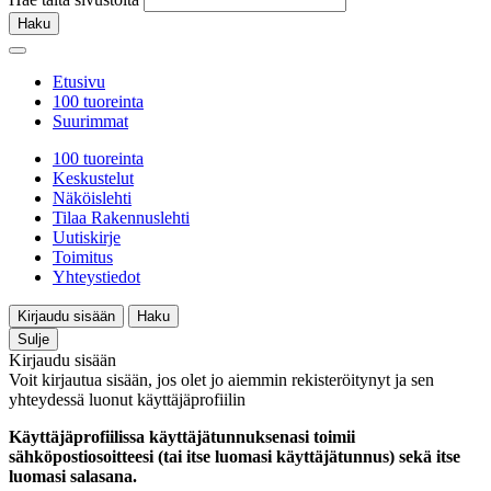
Haku
Etusivu
100 tuoreinta
Suurimmat
100 tuoreinta
Keskustelut
Näköislehti
Tilaa Rakennuslehti
Uutiskirje
Toimitus
Yhteystiedot
Kirjaudu sisään
Haku
Sulje
Kirjaudu sisään
Voit kirjautua sisään, jos olet jo aiemmin rekisteröitynyt ja sen
yhteydessä luonut käyttäjäprofiilin
Käyttäjäprofiilissa käyttäjätunnuksenasi toimii
sähköpostiosoitteesi (tai itse luomasi käyttäjätunnus) sekä itse
luomasi salasana.