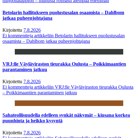
miljoonatappion – miinusta roimasti aiempaa enemmän
Betolarin hallitukseen puolustusalan osaamista – Dahlbom
jatkaa puheenjohtajana
Kirjoitettu
7.8.2026
Ei kommentteja
artikkeliin Betolarin hallitukseen puolustusalan
osaamista – Dahlbom jatkaa puheenjohtajana
VRJ:lle Väyläviraston tieurakka Oulusta – Poikkimaantien
parantaminen jatkuu
Kirjoitettu
7.8.2026
Ei kommentteja
artikkeliin VRJ:lle Väyläviraston tieurakka Oulusta
– Poikkimaantien parantaminen jatkuu
Sahateollisuudella edelleen synkät näkymät – kiusana korkea
puunhinta ja heikko kysyntä
Kirjoitettu
7.8.2026