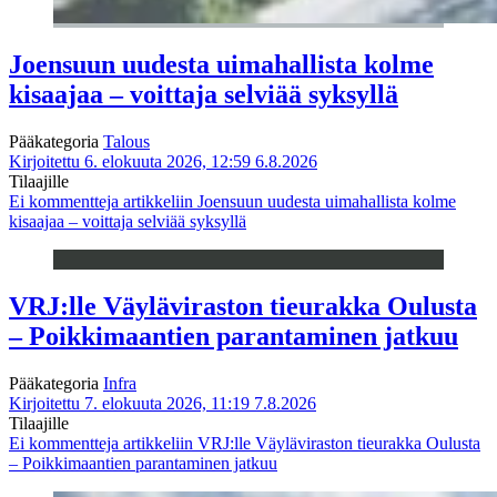
Joensuun uudesta uimahallista kolme
kisaajaa – voittaja selviää syksyllä
Pääkategoria
Talous
Kirjoitettu 6. elokuuta 2026, 12:59
6.8.2026
Tilaajille
Ei kommentteja
artikkeliin Joensuun uudesta uimahallista kolme
kisaajaa – voittaja selviää syksyllä
VRJ:lle Väyläviraston tieurakka Oulusta
– Poikkimaantien parantaminen jatkuu
Pääkategoria
Infra
Kirjoitettu 7. elokuuta 2026, 11:19
7.8.2026
Tilaajille
Ei kommentteja
artikkeliin VRJ:lle Väyläviraston tieurakka Oulusta
– Poikkimaantien parantaminen jatkuu