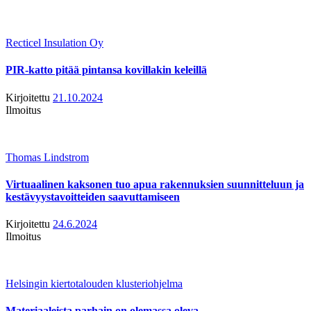
Recticel Insulation Oy
PIR-katto pitää pintansa kovillakin keleillä
Kirjoitettu
21.10.2024
Ilmoitus
Thomas Lindstrom
Virtuaalinen kaksonen tuo apua rakennuksien suunnitteluun ja
kestävyystavoitteiden saavuttamiseen
Kirjoitettu
24.6.2024
Ilmoitus
Helsingin kiertotalouden klusteriohjelma
Materiaaleista parhain on olemassa oleva