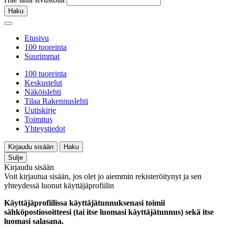
Haku
Etusivu
100 tuoreinta
Suurimmat
100 tuoreinta
Keskustelut
Näköislehti
Tilaa Rakennuslehti
Uutiskirje
Toimitus
Yhteystiedot
Kirjaudu sisään
Haku
Sulje
Kirjaudu sisään
Voit kirjautua sisään, jos olet jo aiemmin rekisteröitynyt ja sen
yhteydessä luonut käyttäjäprofiilin
Käyttäjäprofiilissa käyttäjätunnuksenasi toimii
sähköpostiosoitteesi (tai itse luomasi käyttäjätunnus) sekä itse
luomasi salasana.