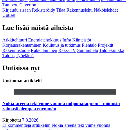
Tampere
Caverion
Kirjaudu sisään
Rekisteröidy
Tilaa Rakennuslehti
Näköislehdet
Uutiset
Lue lisää näistä aiheista
Arkkitehtuuri
Energiatehokkuus
Infra
Kiinteistöt
Korjausrakentaminen
Koulutus ja tutkimus
Pientalo
Projektit
Rakennustuote
Rakentaminen
RaksaTV
Suunnittelu
Talotekniikka
Talous
Työelämä
Uutisissa nyt
Uusimmat artikkelit
Nokia-areena teki viime vuonna miljoonatappion – miinusta
roimasti aiempaa enemmän
Kirjoitettu
7.8.2026
Ei kommentteja
artikkeliin Nokia-areena teki viime vuonna