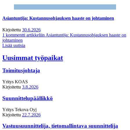
Asiantuntija: Kustannusohjauksen haaste on johtaminen
Kirjoitettu
30.6.2026
1 kommentti
artikkeliin Asiantuntija: Kustannusohjauksen haaste on
johtaminen
Lisää uutisia
Uusimmat työpaikat
Toimitusjohtaja
Yritys
KOAS
Kirjoitettu
3.8.2026
Suunnittelupäällikkö
Yritys
Tekova Oyj
Kirjoitettu
22.7.2026
Vastuusuunnittelija, tietomallintava suunnittelija