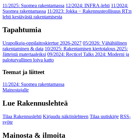
11/2025: Suomea rakentamassa
12/2024: INFRA-lehti
11/2024:
Suomea rakentamassa
11/2023: Jokka − Rakennusteollisuus RT:n
lehti kestävästä rakentamisesta
Tapahtumia
Urapolkuja-oppilaitoskiertue 2026-2027
05/2026: Vähähiilinen
rakentaminen & data
10/2025: Rakentamisen kiertotalous 2025:
Jätteistä materiaaleiksi
09/2024: Recticel Talks 2024: Moderni ja
paloturvallinen loiva katto
Teemat ja liitteet
11/2024: Suomea rakentamassa
Mainostajalle
Lue Rakennuslehteä
Tilaa Rakennuslehti
Kirjaudu näköislehteen
Tilaa uutiskirje
RSS-
syöte
Mainosta & ilmoita