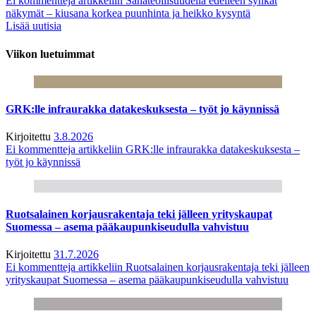
Ei kommentteja
artikkeliin Sahateollisuudella edelleen synkät
näkymät – kiusana korkea puunhinta ja heikko kysyntä
Lisää uutisia
Viikon luetuimmat
GRK:lle infraurakka datakeskuksesta – työt jo käynnissä
Kirjoitettu
3.8.2026
Ei kommentteja
artikkeliin GRK:lle infraurakka datakeskuksesta –
työt jo käynnissä
Ruotsalainen korjausrakentaja teki jälleen yrityskaupat
Suomessa – asema pääkaupunkiseudulla vahvistuu
Kirjoitettu
31.7.2026
Ei kommentteja
artikkeliin Ruotsalainen korjausrakentaja teki jälleen
yrityskaupat Suomessa – asema pääkaupunkiseudulla vahvistuu