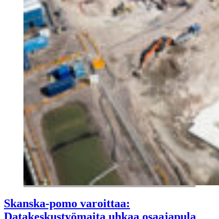
Skanska-pomo varoittaa:
Datakeskustyömaita uhkaa osaajapula