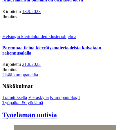
Kirjoitettu
18.9.2023
Ilmoitus
Helsingin kiertotalouden klusteriohjelma
Parempaa tietoa kierrätysmateriaaleista kaivataan
rakennusalalla
Kirjoitettu
21.8.2023
Ilmoitus
Lisää kumppaneilta
Näkökulmat
Toimitukselta
Vieraskynä
Kumppaniblogit
Työpaikat & työelämä
Työelämän uutisia