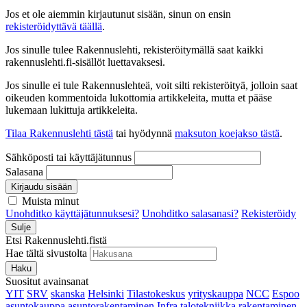
Jos et ole aiemmin kirjautunut sisään, sinun on ensin
rekisteröidyttävä täällä
.
Jos sinulle tulee Rakennuslehti, rekisteröitymällä saat kaikki
rakennuslehti.fi-sisällöt luettavaksesi.
Jos sinulle ei tule Rakennuslehteä, voit silti rekisteröityä, jolloin saat
oikeuden kommentoida lukottomia artikkeleita, mutta et pääse
lukemaan lukittuja artikkeleita.
Tilaa Rakennuslehti tästä
tai hyödynnä
maksuton koejakso tästä
.
Sähköposti tai käyttäjätunnus
Salasana
Kirjaudu sisään
Muista minut
Unohditko käyttäjätunnuksesi?
Unohditko salasanasi?
Rekisteröidy
Sulje
Etsi Rakennuslehti.fistä
Hae tältä sivustolta
Haku
Suositut avainsanat
YIT
SRV
skanska
Helsinki
Tilastokeskus
yrityskauppa
NCC
Espoo
asuntokauppa
asuntorakentaminen
Infra
talotekniikka
rakentaminen