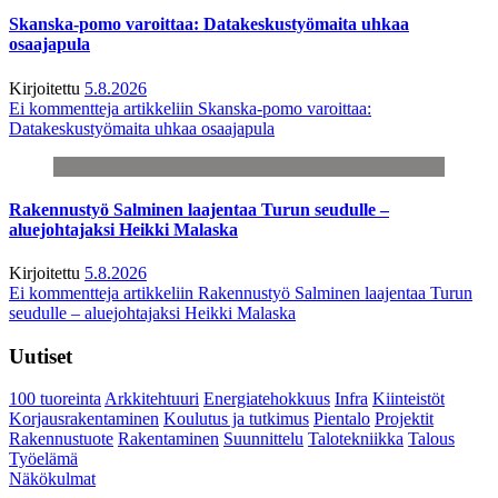
Skanska-pomo varoittaa: Datakeskustyömaita uhkaa
osaajapula
Kirjoitettu
5.8.2026
Ei kommentteja
artikkeliin Skanska-pomo varoittaa:
Datakeskustyömaita uhkaa osaajapula
Rakennustyö Salminen laajentaa Turun seudulle –
aluejohtajaksi Heikki Malaska
Kirjoitettu
5.8.2026
Ei kommentteja
artikkeliin Rakennustyö Salminen laajentaa Turun
seudulle – aluejohtajaksi Heikki Malaska
Uutiset
100 tuoreinta
Arkkitehtuuri
Energiatehokkuus
Infra
Kiinteistöt
Korjausrakentaminen
Koulutus ja tutkimus
Pientalo
Projektit
Rakennustuote
Rakentaminen
Suunnittelu
Talotekniikka
Talous
Työelämä
Näkökulmat