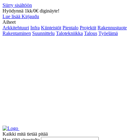
Siirry sisältöön
Hyödynnä 1kk/0€ diginäyte!
Lue lisää
Kirjaudu
Aiheet
Arkkitehtuuri
Infra
Kiinteistöt
Pientalo
Projektit
Rakennustuote
Rakentaminen
Suunnittelu
Talotekniikka
Talous
Työelämä
Kaikki mitä tietää pitää
Hae tältä sivustolta