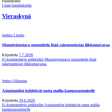
Pääkirjoitus
Lisää toimitukselta
Vieraskynä
Jarkko Liuska
Muuntojoustava suunnittelu lisää rakennuttajan liikkumavaraa
Kirjoitettu
7.7.2026
Ei kommentteja
artikkeliin Muuntojoustava suunnittelu lisää
rakennuttajan liikkumavaraa
Jethro Ollaranta
Asiantuntijat kehittävät uutta mallia kampusasumiselle
Kirjoitettu
29.6.2026
Ei kommentteja
artikkeliin Asiantuntijat kehittävät uutta mallia
kampusasumiselle