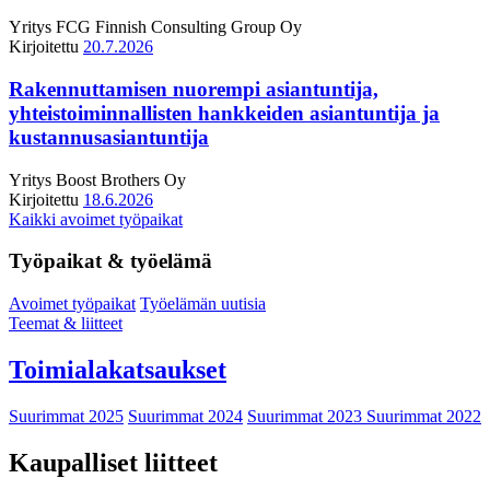
Yritys
FCG Finnish Consulting Group Oy
Kirjoitettu
20.7.2026
Rakennuttamisen nuorempi asiantuntija,
yhteistoiminnallisten hankkeiden asiantuntija ja
kustannusasiantuntija
Yritys
Boost Brothers Oy
Kirjoitettu
18.6.2026
Kaikki avoimet työpaikat
Työpaikat & työelämä
Avoimet työpaikat
Työelämän uutisia
Teemat & liitteet
Toimialakatsaukset
Suurimmat 2025
Suurimmat 2024
Suurimmat 2023
Suurimmat 2022
Kaupalliset liitteet