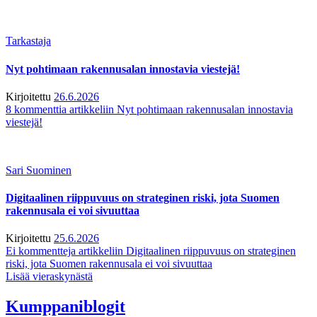
Tarkastaja
Nyt pohtimaan rakennusalan innostavia viestejä!
Kirjoitettu
26.6.2026
8 kommenttia
artikkeliin Nyt pohtimaan rakennusalan innostavia
viestejä!
Sari Suominen
Digitaalinen riippuvuus on strateginen riski, jota Suomen
rakennusala ei voi sivuuttaa
Kirjoitettu
25.6.2026
Ei kommentteja
artikkeliin Digitaalinen riippuvuus on strateginen
riski, jota Suomen rakennusala ei voi sivuuttaa
Lisää vieraskynästä
Kumppaniblogit