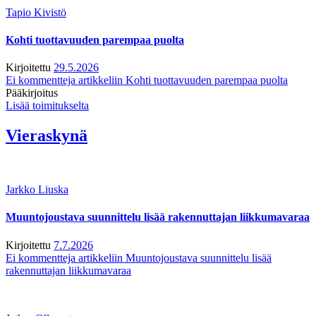
Tapio Kivistö
Kohti tuottavuuden parempaa puolta
Kirjoitettu
29.5.2026
Ei kommentteja
artikkeliin Kohti tuottavuuden parempaa puolta
Pääkirjoitus
Lisää toimitukselta
Vieraskynä
Jarkko Liuska
Muuntojoustava suunnittelu lisää rakennuttajan liikkumavaraa
Kirjoitettu
7.7.2026
Ei kommentteja
artikkeliin Muuntojoustava suunnittelu lisää
rakennuttajan liikkumavaraa