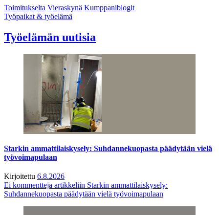
Toimitukselta
Vieraskynä
Kumppaniblogit
Työpaikat & työelämä
Työelämän uutisia
Starkin ammattilaiskysely: Suhdannekuopasta päädytään vielä
työvoimapulaan
Kirjoitettu
6.8.2026
Ei kommentteja
artikkeliin Starkin ammattilaiskysely:
Suhdannekuopasta päädytään vielä työvoimapulaan