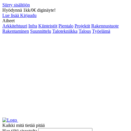
Siirry sisältöön
Hyödynnä 1kk/0€ diginäyte!
Lue lisää
Kirjaudu
Aiheet
Arkkitehtuuri
Infra
Kiinteistöt
Pientalo
Projektit
Rakennustuote
Rakentaminen
Suunnittelu
Talotekniikka
Talous
Työelämä
Kaikki mitä tietää pitää
Hae tältä sivustolta