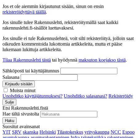
Jos et ole aiemmin kirjautunut sisään, sinun on ensin
rekisteröidyttävä täällä
.
Jos sinulle tulee Rakennuslehti, rekisteröitymällä saat kaikki
rakennuslehti.fi-sisällöt luettavaksesi.
Jos sinulle ei tule Rakennuslehteä, voit silti rekisteröityä, jolloin saat
oikeuden kommentoida lukottomia artikkeleita, mutta et pääse
lukemaan lukittuja artikkeleita.
Tilaa Rakennuslehti tästä
tai hyödynnä
maksuton koejakso tästä
.
Sähköposti tai käyttäjätunnus
Salasana
Kirjaudu sisään
Muista minut
Unohditko käyttäjätunnuksesi?
Unohditko salasanasi?
Rekisteröidy
Sulje
Etsi Rakennuslehti.fistä
Hae tältä sivustolta
Haku
Suositut avainsanat
YIT
SRV
skanska
Helsinki
Tilastokeskus
yrityskauppa
NCC
Espoo
asuntokauppa
asuntorakentaminen
Infra
talotekniikka
rakentaminen