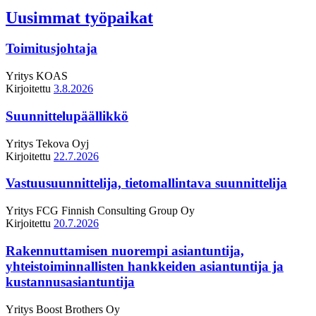
Uusimmat työpaikat
Toimitusjohtaja
Yritys
KOAS
Kirjoitettu
3.8.2026
Suunnittelupäällikkö
Yritys
Tekova Oyj
Kirjoitettu
22.7.2026
Vastuusuunnittelija, tietomallintava suunnittelija
Yritys
FCG Finnish Consulting Group Oy
Kirjoitettu
20.7.2026
Rakennuttamisen nuorempi asiantuntija,
yhteistoiminnallisten hankkeiden asiantuntija ja
kustannusasiantuntija
Yritys
Boost Brothers Oy