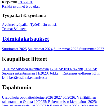
Kirjoitettu
18.6.2026
Kaikki avoimet työpaikat
Työpaikat & työelämä
Avoimet työpaikat
Työelämän uutisia
Teemat & liitteet
Toimialakatsaukset
Suurimmat 2025
Suurimmat 2024
Suurimmat 2023
Suurimmat 2022
Kaupalliset liitteet
11/2025: Suomea rakentamassa
12/2024: INFRA-lehti
11/2024:
Suomea rakentamassa
11/2023: Jokka − Rakennusteollisuus RT:n
lehti kestävästä rakentamisesta
Tapahtumia
Urapolkuja-oppilaitoskiertue 2026-2027
05/2026: Vähähiilinen
rakentaminen & data
10/2025: Rakentamisen kiertotalous 2025:
Jätteistä materiaaleiksi
09/2024: Recticel Talks 2024: Moderni ja