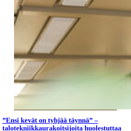
”Ensi kevät on tyhjää täynnä” –
talotekniikkaurakoitsijoita huolestuttaa