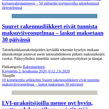
korjausrakentamiseen – 50 miljardin korjausvelka taloteknisissä
järjestelmissä
Suuret rakennusliikkeet eivät tunnista
maksuviiveongelmaa – laskut maksetaan
30 päivässä
Talotekniikkaurakoitsijoiden keväällä tekemän kyselyn mukaan
aliurakoitsijat joutuvat usein talousahdinkoon pitkien maksuaikojen
vuoksi. Pääsyyllisiksi nimettiin suuret rakennusyritykset ja tilaajat.
Pääkategoria
Rakentaminen
Kirjoitettu 2. kesäkuuta 2020, 6:12
2.6.2020
Tilaajille
10 kommenttia
artikkeliin Suuret rakennusliikkeet eivät tunnista
maksuviiveongelmaa – laskut maksetaan 30 päivässä
LVI-urakoitsijoilla menee nyt hyvin,