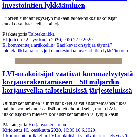
investointien lykkääminen
Tuoreen suhdannekyselyn mukaan talotekniikkaurakoitsijat
ennakoivat haasteellisia aikoja.
Pääkategoria
Talotekniikka
Kirjoitettu 22. syyskuuta 2020, 9:00
22.9.2020
Ei kommentteja
artikkeliin ”Ensi kevät on tyhjää täynnä” –
talotekniikkaurakoitsijoita huolestuttaa investointien lykkääminen
LVI-urakoitsijat vaativat koronaelvytystä
korjausrakentamiseen – 50 miljardin
korjausvelka taloteknisissä järjestelmissä
Uudisrakentaminen ja infrahankkeet saivat ansaitsemaansa tukea
hallituksen neljännessä lisäbudjettiehdotuksella, mutta LVI-
urakoitsijoiden mielestä korjausrakentaminen jäi tyhjin käsin.
Pääkategoria
Korjausrakentaminen
Kirjoitettu 16. kesäkuuta 2020, 16:36
16.6.2020
1 kommentti
artikkeliin LVI-urakoitsijat vaativat koronaelvytystä