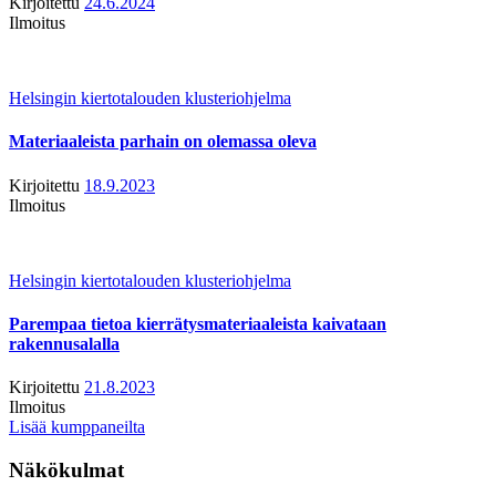
Kirjoitettu
24.6.2024
Ilmoitus
Helsingin kiertotalouden klusteriohjelma
Materiaaleista parhain on olemassa oleva
Kirjoitettu
18.9.2023
Ilmoitus
Helsingin kiertotalouden klusteriohjelma
Parempaa tietoa kierrätysmateriaaleista kaivataan
rakennusalalla
Kirjoitettu
21.8.2023
Ilmoitus
Lisää kumppaneilta
Näkökulmat