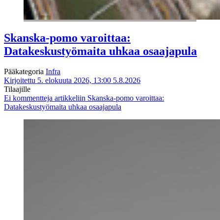
Skanska-pomo varoittaa:
Datakeskustyömaita uhkaa osaajapula
Pääkategoria
Infra
Kirjoitettu 5. elokuuta 2026, 13:00
5.8.2026
Tilaajille
Ei kommentteja
artikkeliin Skanska-pomo varoittaa:
Datakeskustyömaita uhkaa osaajapula