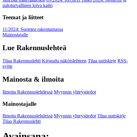
paloturvallinen loiva katto
Teemat ja liitteet
11/2024: Suomea rakentamassa
Mainostajalle
Lue Rakennuslehteä
Tilaa Rakennuslehti
Kirjaudu näköislehteen
Tilaa uutiskirje
RSS-
syöte
Mainosta & ilmoita
Ilmoita Rakennuslehdessä
Myynnin yhteystiedot
Mainostajalle
Ilmoita Rakennuslehdessä
Myynnin yhteystiedot
Tilaa uutiskirje
Tilaa Rakennuslehti
Avainsana: