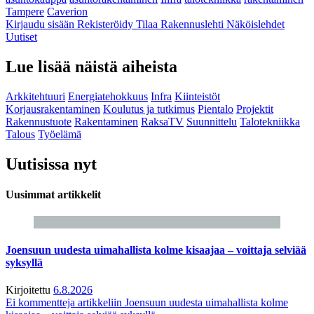
Tampere
Caverion
Kirjaudu sisään
Rekisteröidy
Tilaa Rakennuslehti
Näköislehdet
Uutiset
Lue lisää näistä aiheista
Arkkitehtuuri
Energiatehokkuus
Infra
Kiinteistöt
Korjausrakentaminen
Koulutus ja tutkimus
Pientalo
Projektit
Rakennustuote
Rakentaminen
RaksaTV
Suunnittelu
Talotekniikka
Talous
Työelämä
Uutisissa nyt
Uusimmat artikkelit
Joensuun uudesta uimahallista kolme kisaajaa – voittaja selviää
syksyllä
Kirjoitettu
6.8.2026
Ei kommentteja
artikkeliin Joensuun uudesta uimahallista kolme