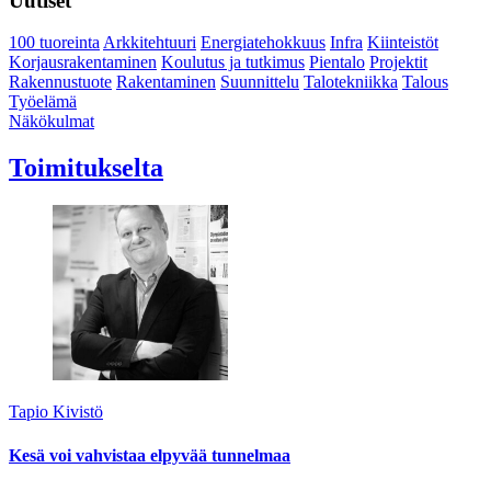
Uutiset
100 tuoreinta
Arkkitehtuuri
Energiatehokkuus
Infra
Kiinteistöt
Korjausrakentaminen
Koulutus ja tutkimus
Pientalo
Projektit
Rakennustuote
Rakentaminen
Suunnittelu
Talotekniikka
Talous
Työelämä
Näkökulmat
Toimitukselta
Tapio Kivistö
Kesä voi vahvistaa elpyvää tunnelmaa