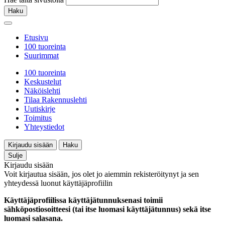
Haku
Etusivu
100 tuoreinta
Suurimmat
100 tuoreinta
Keskustelut
Näköislehti
Tilaa Rakennuslehti
Uutiskirje
Toimitus
Yhteystiedot
Kirjaudu sisään
Haku
Sulje
Kirjaudu sisään
Voit kirjautua sisään, jos olet jo aiemmin rekisteröitynyt ja sen
yhteydessä luonut käyttäjäprofiilin
Käyttäjäprofiilissa käyttäjätunnuksenasi toimii
sähköpostiosoitteesi (tai itse luomasi käyttäjätunnus) sekä itse
luomasi salasana.