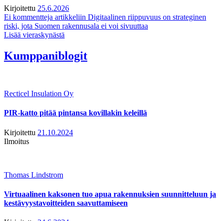
Kirjoitettu
25.6.2026
Ei kommentteja
artikkeliin Digitaalinen riippuvuus on strateginen
riski, jota Suomen rakennusala ei voi sivuuttaa
Lisää vieraskynästä
Kumppaniblogit
Recticel Insulation Oy
PIR-katto pitää pintansa kovillakin keleillä
Kirjoitettu
21.10.2024
Ilmoitus
Thomas Lindstrom
Virtuaalinen kaksonen tuo apua rakennuksien suunnitteluun ja
kestävyystavoitteiden saavuttamiseen