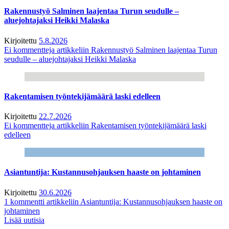
Rakennustyö Salminen laajentaa Turun seudulle –
aluejohtajaksi Heikki Malaska
Kirjoitettu
5.8.2026
Ei kommentteja
artikkeliin Rakennustyö Salminen laajentaa Turun
seudulle – aluejohtajaksi Heikki Malaska
Rakentamisen työntekijämäärä laski edelleen
Kirjoitettu
22.7.2026
Ei kommentteja
artikkeliin Rakentamisen työntekijämäärä laski
edelleen
Asiantuntija: Kustannusohjauksen haaste on johtaminen
Kirjoitettu
30.6.2026
1 kommentti
artikkeliin Asiantuntija: Kustannusohjauksen haaste on
johtaminen
Lisää uutisia