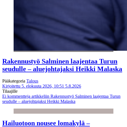
Rakennustyö Salminen laajentaa Turun
seudulle – aluejohtajaksi Heikki Malaska
Pääkategoria
Talous
Kirjoitettu 5. elokuuta 2026, 10:51
5.8.2026
Tilaajille
Ei kommentteja
artikkeliin Rakennustyö Salminen laajentaa Turun
seudulle – aluejohtajaksi Heikki Malaska
Hailuotoon nousee lomakylä –