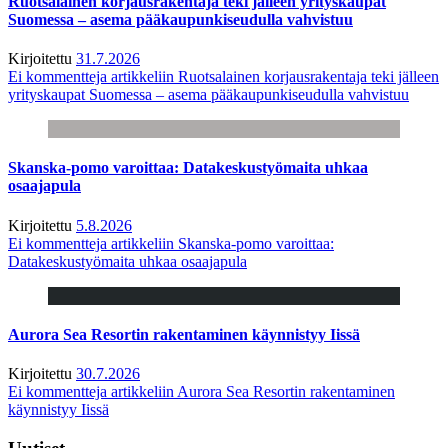
Ruotsalainen korjausrakentaja teki jälleen yrityskaupat
Suomessa – asema pääkaupunkiseudulla vahvistuu
Kirjoitettu
31.7.2026
Ei kommentteja
artikkeliin Ruotsalainen korjausrakentaja teki jälleen
yrityskaupat Suomessa – asema pääkaupunkiseudulla vahvistuu
Skanska-pomo varoittaa: Datakeskustyömaita uhkaa
osaajapula
Kirjoitettu
5.8.2026
Ei kommentteja
artikkeliin Skanska-pomo varoittaa:
Datakeskustyömaita uhkaa osaajapula
Aurora Sea Resortin rakentaminen käynnistyy Iissä
Kirjoitettu
30.7.2026
Ei kommentteja
artikkeliin Aurora Sea Resortin rakentaminen
käynnistyy Iissä