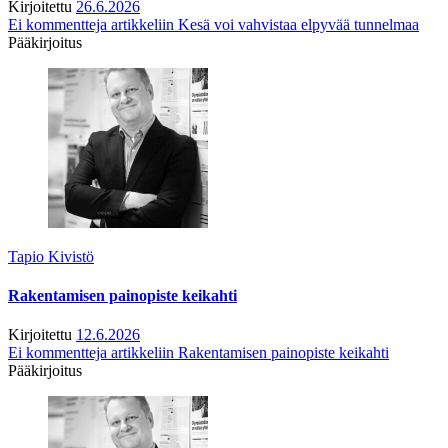
Kirjoitettu
26.6.2026
Ei kommentteja
artikkeliin Kesä voi vahvistaa elpyvää tunnelmaa
Pääkirjoitus
Tapio Kivistö
Rakentamisen painopiste keikahti
Kirjoitettu
12.6.2026
Ei kommentteja
artikkeliin Rakentamisen painopiste keikahti
Pääkirjoitus