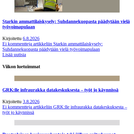
Starkin ammattilaiskysely: Suhdannekuopasta päädytään vielä
työvoimapulaan
Kirjoitettu
6.8.2026
Ei kommentteja
artikkeliin Starkin ammattilaiskysely:
Suhdannekuopasta päädytään vielä työvoimapulaan
Lisää uutisia
Viikon luetuimmat
GRK:lle infraurakka datakeskuksesta – työt jo käynnissä
Kirjoitettu
3.8.2026
Ei kommentteja
artikkeliin GRK:lle infraurakka datakeskuksesta –
työt jo käynnissä