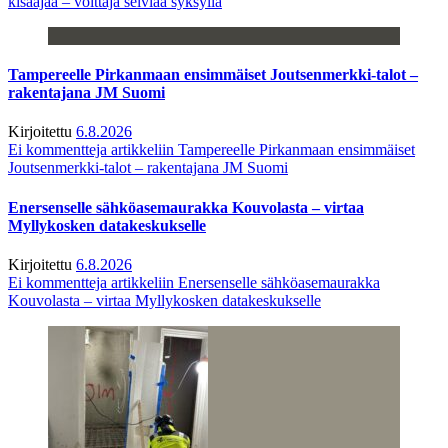
kisaajaa – voittaja selviää syksyllä
Tampereelle Pirkanmaan ensimmäiset Joutsenmerkki-talot –
rakentajana JM Suomi
Kirjoitettu
6.8.2026
Ei kommentteja
artikkeliin Tampereelle Pirkanmaan ensimmäiset
Joutsenmerkki-talot – rakentajana JM Suomi
Enersenselle sähköasemaurakka Kouvolasta – virtaa
Myllykosken datakeskukselle
Kirjoitettu
6.8.2026
Ei kommentteja
artikkeliin Enersenselle sähköasemaurakka
Kouvolasta – virtaa Myllykosken datakeskukselle