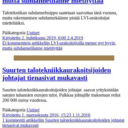
mutta suhdannetilanne mietityttää
Talotekniikan suhdannehuippu saatetaan saavuttaa tänä vuonna,
mutta rakentamisen suhdannekäänne pistää LVI-urakoitsijat
mietteliäiksi.
Pääkategoria
Uutiset
Kirjoitettu 2. huhtikuuta 2019, 6:00
2.4.2019
Ei kommentteja
artikkeliin LVI-urakoitsijoilla menee nyt hyvin,
mutta suhdannetilanne mietityttää
Suurten talotekniikkaurakoitsijoiden
johtajat tienasivat mukavasti
Suurten talotekniikkaurakoitsijoiden johtajat saavat yrityksistään
satojen tuhansien eurojen tulot. Palkkaa johtajille maksetaan reilut
200 000 euroa vuodessa.
Pääkategoria
Uutiset
Kirjoitettu 1. marraskuuta 2016, 15:23
1.11.2016
1 kommentti
artikkeliin Suurten talotekniikkaurakoitsijoiden johtajat
tienasivat mukavasti