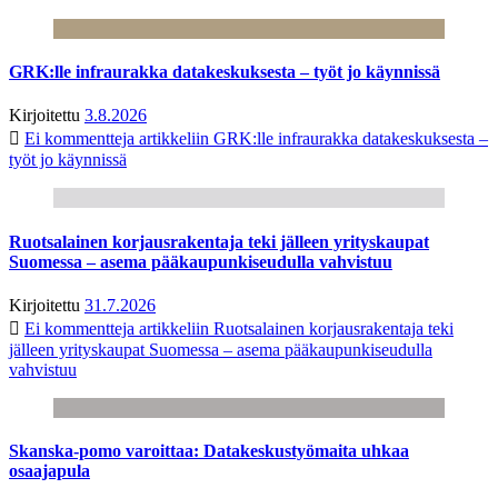
GRK:lle infraurakka datakeskuksesta – työt jo käynnissä
Kirjoitettu
3.8.2026
Ei kommentteja
artikkeliin GRK:lle infraurakka datakeskuksesta –
työt jo käynnissä
Ruotsalainen korjausrakentaja teki jälleen yrityskaupat
Suomessa – asema pääkaupunkiseudulla vahvistuu
Kirjoitettu
31.7.2026
Ei kommentteja
artikkeliin Ruotsalainen korjausrakentaja teki
jälleen yrityskaupat Suomessa – asema pääkaupunkiseudulla
vahvistuu
Skanska-pomo varoittaa: Datakeskustyömaita uhkaa
osaajapula