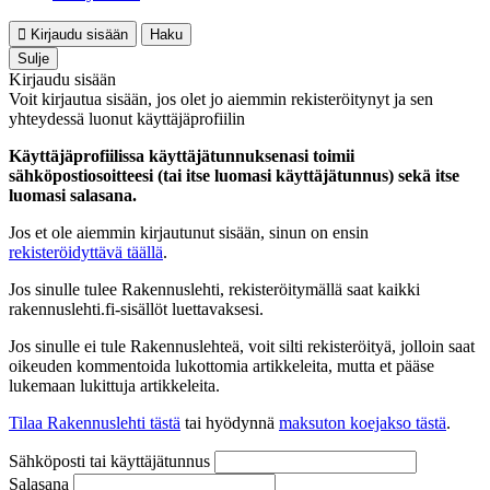
Kirjaudu sisään
Haku
Sulje
Kirjaudu sisään
Voit kirjautua sisään, jos olet jo aiemmin rekisteröitynyt ja sen
yhteydessä luonut käyttäjäprofiilin
Käyttäjäprofiilissa käyttäjätunnuksenasi toimii
sähköpostiosoitteesi (tai itse luomasi käyttäjätunnus) sekä itse
luomasi salasana.
Jos et ole aiemmin kirjautunut sisään, sinun on ensin
rekisteröidyttävä täällä
.
Jos sinulle tulee Rakennuslehti, rekisteröitymällä saat kaikki
rakennuslehti.fi-sisällöt luettavaksesi.
Jos sinulle ei tule Rakennuslehteä, voit silti rekisteröityä, jolloin saat
oikeuden kommentoida lukottomia artikkeleita, mutta et pääse
lukemaan lukittuja artikkeleita.
Tilaa Rakennuslehti tästä
tai hyödynnä
maksuton koejakso tästä
.
Sähköposti tai käyttäjätunnus
Salasana