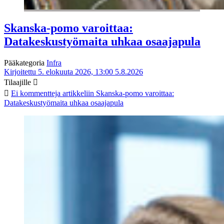
Skanska-pomo varoittaa:
Datakeskustyömaita uhkaa osaajapula
Pääkategoria
Infra
Kirjoitettu 5. elokuuta 2026, 13:00
5.8.2026
Tilaajille
Ei kommentteja
artikkeliin Skanska-pomo varoittaa:
Datakeskustyömaita uhkaa osaajapula