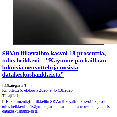
SRV:n liikevaihto kasvoi 18 prosenttia,
tulos heikkeni – ”Käymme parhaillaan
lukuisia neuvotteluja uusista
datakeskushankkeista”
Pääkategoria
Talous
Kirjoitettu 6. elokuuta 2026, 9:45
6.8.2026
Tilaajille
Ei kommentteja
artikkeliin SRV:n liikevaihto kasvoi 18 prosenttia,
tulos heikkeni – ”Käymme parhaillaan lukuisia neuvotteluja uusista
datakeskushankkeista”