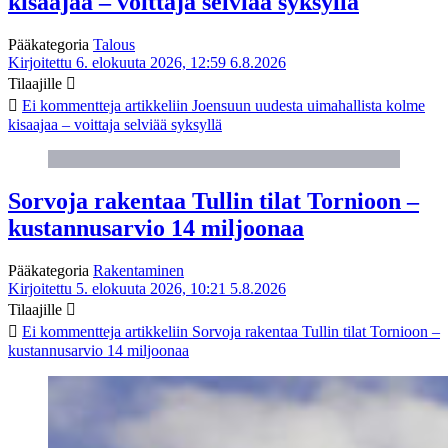
kisaajaa – voittaja selviää syksyllä
Pääkategoria
Talous
Kirjoitettu 6. elokuuta 2026, 12:59
6.8.2026
Tilaajille
Ei kommentteja
artikkeliin Joensuun uudesta uimahallista kolme
kisaajaa – voittaja selviää syksyllä
Sorvoja rakentaa Tullin tilat Tornioon –
kustannusarvio 14 miljoonaa
Pääkategoria
Rakentaminen
Kirjoitettu 5. elokuuta 2026, 10:21
5.8.2026
Tilaajille
Ei kommentteja
artikkeliin Sorvoja rakentaa Tullin tilat Tornioon –
kustannusarvio 14 miljoonaa