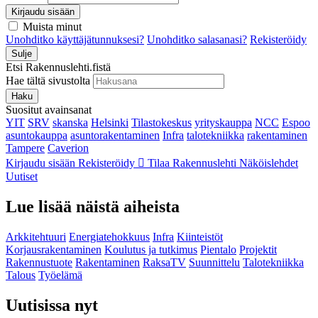
Kirjaudu sisään
Muista minut
Unohditko käyttäjätunnuksesi?
Unohditko salasanasi?
Rekisteröidy
Sulje
Etsi Rakennuslehti.fistä
Hae tältä sivustolta
Haku
Suositut avainsanat
YIT
SRV
skanska
Helsinki
Tilastokeskus
yrityskauppa
NCC
Espoo
asuntokauppa
asuntorakentaminen
Infra
talotekniikka
rakentaminen
Tampere
Caverion
Kirjaudu sisään
Rekisteröidy
Tilaa Rakennuslehti
Näköislehdet
Uutiset
Lue lisää näistä aiheista
Arkkitehtuuri
Energiatehokkuus
Infra
Kiinteistöt
Korjausrakentaminen
Koulutus ja tutkimus
Pientalo
Projektit
Rakennustuote
Rakentaminen
RaksaTV
Suunnittelu
Talotekniikka
Talous
Työelämä
Uutisissa nyt