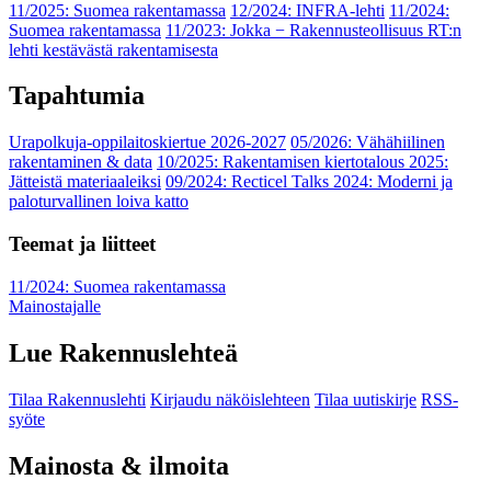
11/2025: Suomea rakentamassa
12/2024: INFRA-lehti
11/2024:
Suomea rakentamassa
11/2023: Jokka − Rakennusteollisuus RT:n
lehti kestävästä rakentamisesta
Tapahtumia
Urapolkuja-oppilaitoskiertue 2026-2027
05/2026: Vähähiilinen
rakentaminen & data
10/2025: Rakentamisen kiertotalous 2025:
Jätteistä materiaaleiksi
09/2024: Recticel Talks 2024: Moderni ja
paloturvallinen loiva katto
Teemat ja liitteet
11/2024: Suomea rakentamassa
Mainostajalle
Lue Rakennuslehteä
Tilaa Rakennuslehti
Kirjaudu näköislehteen
Tilaa uutiskirje
RSS-
syöte
Mainosta & ilmoita