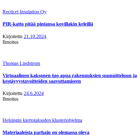
Recticel Insulation Oy
PIR-katto pitää pintansa kovillakin keleillä
Kirjoitettu
21.10.2024
Ilmoitus
Thomas Lindstrom
Virtuaalinen kaksonen tuo apua rakennuksien suunnitteluun ja
kestävyystavoitteiden saavuttamiseen
Kirjoitettu
24.6.2024
Ilmoitus
Helsingin kiertotalouden klusteriohjelma
Materiaaleista parhain on olemassa oleva