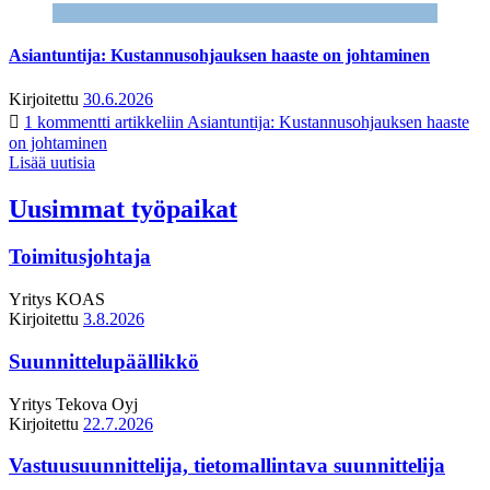
Asiantuntija: Kustannusohjauksen haaste on johtaminen
Kirjoitettu
30.6.2026
1 kommentti
artikkeliin Asiantuntija: Kustannusohjauksen haaste
on johtaminen
Lisää uutisia
Uusimmat työpaikat
Toimitusjohtaja
Yritys
KOAS
Kirjoitettu
3.8.2026
Suunnittelupäällikkö
Yritys
Tekova Oyj
Kirjoitettu
22.7.2026
Vastuusuunnittelija, tietomallintava suunnittelija