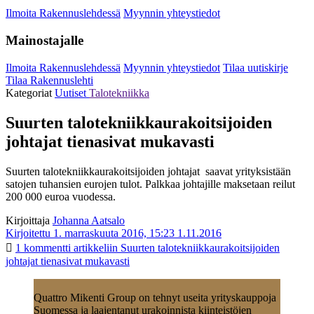
Ilmoita Rakennuslehdessä
Myynnin yhteystiedot
Mainostajalle
Ilmoita Rakennuslehdessä
Myynnin yhteystiedot
Tilaa uutiskirje
Tilaa Rakennuslehti
Kategoriat
Uutiset
Talotekniikka
Suurten talotekniikkaurakoitsijoiden
johtajat tienasivat mukavasti
Suurten talotekniikkaurakoitsijoiden johtajat saavat yrityksistään
satojen tuhansien eurojen tulot. Palkkaa johtajille maksetaan reilut
200 000 euroa vuodessa.
Kirjoittaja
Johanna Aatsalo
Kirjoitettu 1. marraskuuta 2016, 15:23
1.11.2016
1 kommentti
artikkeliin Suurten talotekniikkaurakoitsijoiden
johtajat tienasivat mukavasti
Quattro Mikenti Group on tehnyt useita yrityskauppoja
Suomessa ja laajentanut urakoinnista kiinteistöjen