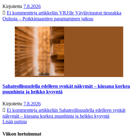
Kirjoitettu
7.8.2026
Ei kommentteja
artikkeliin VRJ:lle Väyläviraston tieurakka
Oulusta – Poikkimaantien parantaminen jatkuu
Sahateollisuudella edelleen synkät näkymät – kiusana korkea
puunhinta ja heikko kysyntä
Kirjoitettu
7.8.2026
Ei kommentteja
artikkeliin Sahateollisuudella edelleen synkät
näkymät – kiusana korkea puunhinta ja heikko kysyntä
Lisää uutisia
Viikon luetuimmat