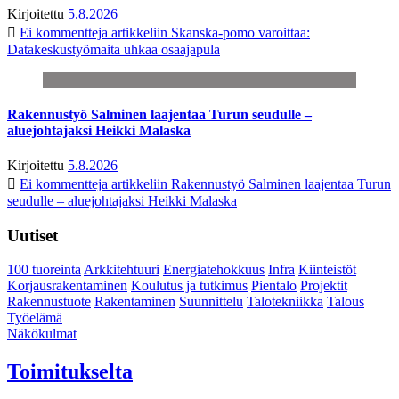
Kirjoitettu
5.8.2026
Ei kommentteja
artikkeliin Skanska-pomo varoittaa:
Datakeskustyömaita uhkaa osaajapula
Rakennustyö Salminen laajentaa Turun seudulle –
aluejohtajaksi Heikki Malaska
Kirjoitettu
5.8.2026
Ei kommentteja
artikkeliin Rakennustyö Salminen laajentaa Turun
seudulle – aluejohtajaksi Heikki Malaska
Uutiset
100 tuoreinta
Arkkitehtuuri
Energiatehokkuus
Infra
Kiinteistöt
Korjausrakentaminen
Koulutus ja tutkimus
Pientalo
Projektit
Rakennustuote
Rakentaminen
Suunnittelu
Talotekniikka
Talous
Työelämä
Näkökulmat
Toimitukselta