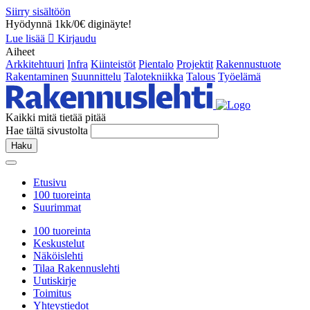
Siirry sisältöön
Hyödynnä 1kk/0€ diginäyte!
Lue lisää
Kirjaudu
Aiheet
Arkkitehtuuri
Infra
Kiinteistöt
Pientalo
Projektit
Rakennustuote
Rakentaminen
Suunnittelu
Talotekniikka
Talous
Työelämä
Kaikki mitä tietää pitää
Hae tältä sivustolta
Haku
Etusivu
100 tuoreinta
Suurimmat
100 tuoreinta
Keskustelut
Näköislehti
Tilaa Rakennuslehti
Uutiskirje
Toimitus
Yhteystiedot