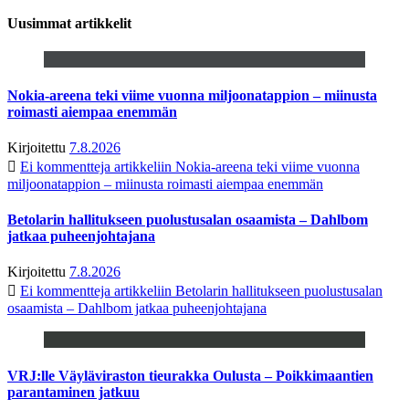
Uusimmat artikkelit
Nokia-areena teki viime vuonna miljoonatappion – miinusta
roimasti aiempaa enemmän
Kirjoitettu
7.8.2026
Ei kommentteja
artikkeliin Nokia-areena teki viime vuonna
miljoonatappion – miinusta roimasti aiempaa enemmän
Betolarin hallitukseen puolustusalan osaamista – Dahlbom
jatkaa puheenjohtajana
Kirjoitettu
7.8.2026
Ei kommentteja
artikkeliin Betolarin hallitukseen puolustusalan
osaamista – Dahlbom jatkaa puheenjohtajana
VRJ:lle Väyläviraston tieurakka Oulusta – Poikkimaantien
parantaminen jatkuu