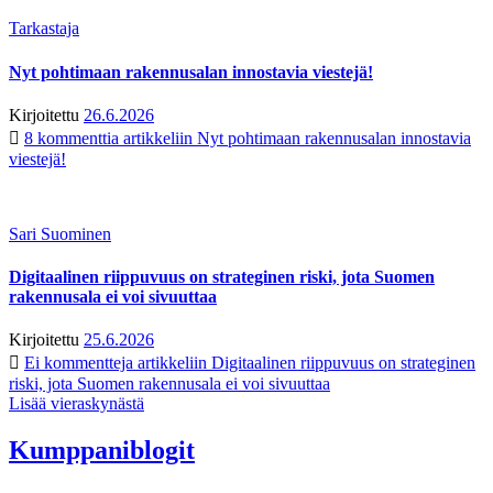
Tarkastaja
Nyt pohtimaan rakennusalan innostavia viestejä!
Kirjoitettu
26.6.2026
8 kommenttia
artikkeliin Nyt pohtimaan rakennusalan innostavia
viestejä!
Sari Suominen
Digitaalinen riippuvuus on strateginen riski, jota Suomen
rakennusala ei voi sivuuttaa
Kirjoitettu
25.6.2026
Ei kommentteja
artikkeliin Digitaalinen riippuvuus on strateginen
riski, jota Suomen rakennusala ei voi sivuuttaa
Lisää vieraskynästä
Kumppaniblogit