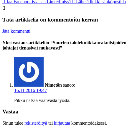
Jaa Facebookissa
Jaa LinkedInissä
Lähetä linkki sähköpostilla
Tätä artikkelia on kommentoitu kerran
Jätä kommentti
Yksi vastaus artikkeliin “Suurten talotekniikkaurakoitsijoiden
johtajat tienasivat mukavasti”
Nimetön
sanoo:
16.11.2016 19:47
Pikku natsaa vaativasta työstä.
Vastaa
Sinun tulee
rekisteröityä
tai
kirjautua
kommentoidaksesi.