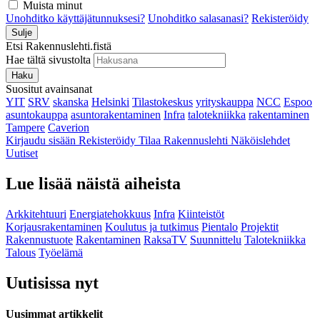
Muista minut
Unohditko käyttäjätunnuksesi?
Unohditko salasanasi?
Rekisteröidy
Sulje
Etsi Rakennuslehti.fistä
Hae tältä sivustolta
Haku
Suositut avainsanat
YIT
SRV
skanska
Helsinki
Tilastokeskus
yrityskauppa
NCC
Espoo
asuntokauppa
asuntorakentaminen
Infra
talotekniikka
rakentaminen
Tampere
Caverion
Kirjaudu sisään
Rekisteröidy
Tilaa Rakennuslehti
Näköislehdet
Uutiset
Lue lisää näistä aiheista
Arkkitehtuuri
Energiatehokkuus
Infra
Kiinteistöt
Korjausrakentaminen
Koulutus ja tutkimus
Pientalo
Projektit
Rakennustuote
Rakentaminen
RaksaTV
Suunnittelu
Talotekniikka
Talous
Työelämä
Uutisissa nyt
Uusimmat artikkelit