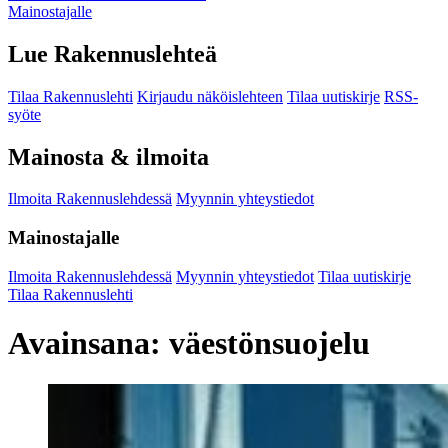
Mainostajalle
Lue Rakennuslehteä
Tilaa Rakennuslehti
Kirjaudu näköislehteen
Tilaa uutiskirje
RSS-
syöte
Mainosta & ilmoita
Ilmoita Rakennuslehdessä
Myynnin yhteystiedot
Mainostajalle
Ilmoita Rakennuslehdessä
Myynnin yhteystiedot
Tilaa uutiskirje
Tilaa Rakennuslehti
Avainsana:
väestönsuojelu