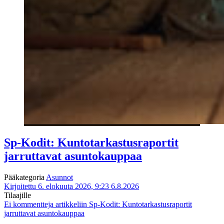
Sp-Kodit: Kuntotarkastusraportit
jarruttavat asuntokauppaa
Pääkategoria
Asunnot
Kirjoitettu 6. elokuuta 2026, 9:23
6.8.2026
Tilaajille
Ei kommentteja
artikkeliin Sp-Kodit: Kuntotarkastusraportit
jarruttavat asuntokauppaa