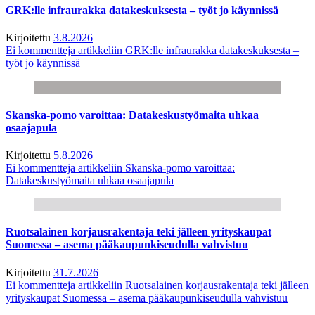
GRK:lle infraurakka datakeskuksesta – työt jo käynnissä
Kirjoitettu
3.8.2026
Ei kommentteja
artikkeliin GRK:lle infraurakka datakeskuksesta –
työt jo käynnissä
Skanska-pomo varoittaa: Datakeskustyömaita uhkaa
osaajapula
Kirjoitettu
5.8.2026
Ei kommentteja
artikkeliin Skanska-pomo varoittaa:
Datakeskustyömaita uhkaa osaajapula
Ruotsalainen korjausrakentaja teki jälleen yrityskaupat
Suomessa – asema pääkaupunkiseudulla vahvistuu
Kirjoitettu
31.7.2026
Ei kommentteja
artikkeliin Ruotsalainen korjausrakentaja teki jälleen
yrityskaupat Suomessa – asema pääkaupunkiseudulla vahvistuu