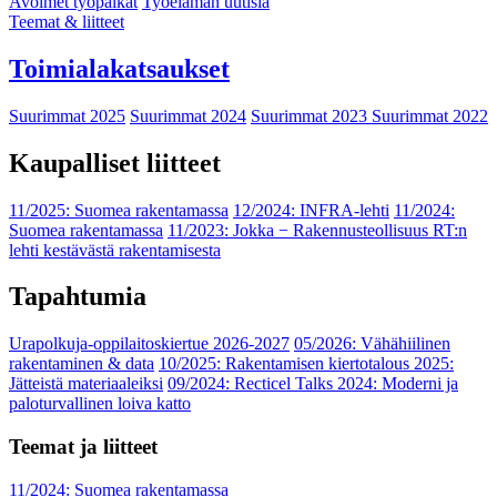
Avoimet työpaikat
Työelämän uutisia
Teemat & liitteet
Toimialakatsaukset
Suurimmat 2025
Suurimmat 2024
Suurimmat 2023
Suurimmat 2022
Kaupalliset liitteet
11/2025: Suomea rakentamassa
12/2024: INFRA-lehti
11/2024:
Suomea rakentamassa
11/2023: Jokka − Rakennusteollisuus RT:n
lehti kestävästä rakentamisesta
Tapahtumia
Urapolkuja-oppilaitoskiertue 2026-2027
05/2026: Vähähiilinen
rakentaminen & data
10/2025: Rakentamisen kiertotalous 2025:
Jätteistä materiaaleiksi
09/2024: Recticel Talks 2024: Moderni ja
paloturvallinen loiva katto
Teemat ja liitteet
11/2024: Suomea rakentamassa