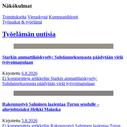
Näkökulmat
Toimitukselta
Vieraskynä
Kumppaniblogit
Työpaikat & työelämä
Työelämän uutisia
Starkin ammattilaiskysely: Suhdannekuopasta päädytään vielä
työvoimapulaan
Kirjoitettu
6.8.2026
Ei kommentteja
artikkeliin Starkin ammattilaiskysely:
Suhdannekuopasta päädytään vielä työvoimapulaan
Rakennustyö Salminen laajentaa Turun seudulle –
aluejohtajaksi Heikki Malaska
Kirjoitettu
5.8.2026
Ei kommentteja
artikkeliin Rakennustyö Salminen laajentaa Turun