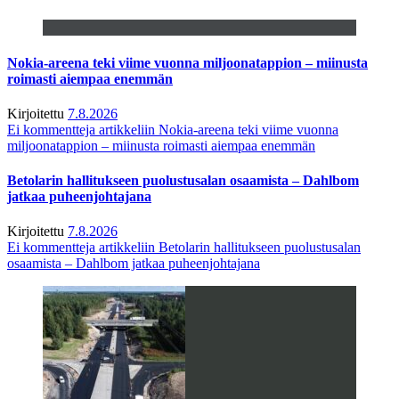
Nokia-areena teki viime vuonna miljoonatappion – miinusta
roimasti aiempaa enemmän
Kirjoitettu
7.8.2026
Ei kommentteja
artikkeliin Nokia-areena teki viime vuonna
miljoonatappion – miinusta roimasti aiempaa enemmän
Betolarin hallitukseen puolustusalan osaamista – Dahlbom
jatkaa puheenjohtajana
Kirjoitettu
7.8.2026
Ei kommentteja
artikkeliin Betolarin hallitukseen puolustusalan
osaamista – Dahlbom jatkaa puheenjohtajana