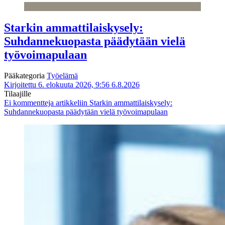
Starkin ammattilaiskysely:
Suhdannekuopasta päädytään vielä
työvoimapulaan
Pääkategoria
Työelämä
Kirjoitettu 6. elokuuta 2026, 9:56
6.8.2026
Tilaajille
Ei kommentteja
artikkeliin Starkin ammattilaiskysely:
Suhdannekuopasta päädytään vielä työvoimapulaan