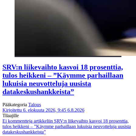
SRV:n liikevaihto kasvoi 18 prosenttia,
tulos heikkeni – ”Käymme parhaillaan
lukuisia neuvotteluja uusista
datakeskushankkeista”
Pääkategoria
Talous
Kirjoitettu 6. elokuuta 2026, 9:45
6.8.2026
Tilaajille
Ei kommentteja
artikkeliin SRV:n liikevaihto kasvoi 18 prosenttia,
tulos heikkeni – ”Käymme parhaillaan lukuisia neuvotteluja uusista
datakeskushankkeista”