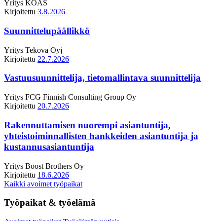
Yritys
KOAS
Kirjoitettu
3.8.2026
Suunnittelupäällikkö
Yritys
Tekova Oyj
Kirjoitettu
22.7.2026
Vastuusuunnittelija, tietomallintava suunnittelija
Yritys
FCG Finnish Consulting Group Oy
Kirjoitettu
20.7.2026
Rakennuttamisen nuorempi asiantuntija,
yhteistoiminnallisten hankkeiden asiantuntija ja
kustannusasiantuntija
Yritys
Boost Brothers Oy
Kirjoitettu
18.6.2026
Kaikki avoimet työpaikat
Työpaikat & työelämä