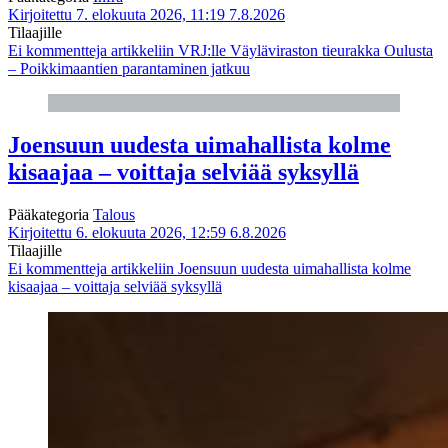
Kirjoitettu 7. elokuuta 2026, 11:19
7.8.2026
Tilaajille
Ei kommentteja
artikkeliin VRJ:lle Väyläviraston tieurakka Oulusta
– Poikkimaantien parantaminen jatkuu
Joensuun uudesta uimahallista kolme
kisaajaa – voittaja selviää syksyllä
Pääkategoria
Talous
Kirjoitettu 6. elokuuta 2026, 12:59
6.8.2026
Tilaajille
Ei kommentteja
artikkeliin Joensuun uudesta uimahallista kolme
kisaajaa – voittaja selviää syksyllä