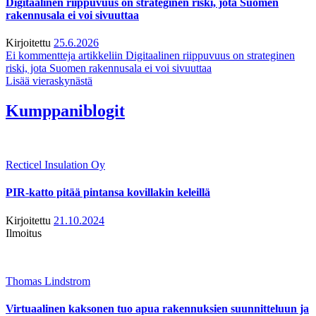
Digitaalinen riippuvuus on strateginen riski, jota Suomen
rakennusala ei voi sivuuttaa
Kirjoitettu
25.6.2026
Ei kommentteja
artikkeliin Digitaalinen riippuvuus on strateginen
riski, jota Suomen rakennusala ei voi sivuuttaa
Lisää vieraskynästä
Kumppaniblogit
Recticel Insulation Oy
PIR-katto pitää pintansa kovillakin keleillä
Kirjoitettu
21.10.2024
Ilmoitus
Thomas Lindstrom
Virtuaalinen kaksonen tuo apua rakennuksien suunnitteluun ja