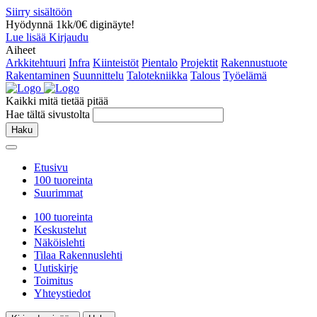
Siirry sisältöön
Hyödynnä 1kk/0€ diginäyte!
Lue lisää
Kirjaudu
Aiheet
Arkkitehtuuri
Infra
Kiinteistöt
Pientalo
Projektit
Rakennustuote
Rakentaminen
Suunnittelu
Talotekniikka
Talous
Työelämä
Kaikki mitä tietää pitää
Hae tältä sivustolta
Haku
Etusivu
100 tuoreinta
Suurimmat
100 tuoreinta
Keskustelut
Näköislehti
Tilaa Rakennuslehti
Uutiskirje
Toimitus
Yhteystiedot