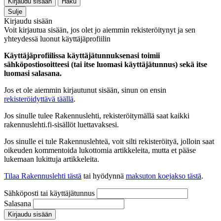
Kirjaudu sisään
Haku
Sulje
Kirjaudu sisään
Voit kirjautua sisään, jos olet jo aiemmin rekisteröitynyt ja sen
yhteydessä luonut käyttäjäprofiilin
Käyttäjäprofiilissa käyttäjätunnuksenasi toimii
sähköpostiosoitteesi (tai itse luomasi käyttäjätunnus) sekä itse
luomasi salasana.
Jos et ole aiemmin kirjautunut sisään, sinun on ensin
rekisteröidyttävä täällä
.
Jos sinulle tulee Rakennuslehti, rekisteröitymällä saat kaikki
rakennuslehti.fi-sisällöt luettavaksesi.
Jos sinulle ei tule Rakennuslehteä, voit silti rekisteröityä, jolloin saat
oikeuden kommentoida lukottomia artikkeleita, mutta et pääse
lukemaan lukittuja artikkeleita.
Tilaa Rakennuslehti tästä
tai hyödynnä
maksuton koejakso tästä
.
Sähköposti tai käyttäjätunnus
Salasana
Kirjaudu sisään