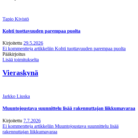
Tapio Kivistö
Kohti tuottavuuden parempaa puolta
Kirjoitettu
29.5.2026
Ei kommentteja
artikkeliin Kohti tuottavuuden parempaa puolta
Pääkirjoitus
Lisää toimitukselta
Vieraskynä
Jarkko Liuska
Muuntojoustava suunnittelu lisää rakennuttajan liikkumavaraa
Kirjoitettu
7.7.2026
Ei kommentteja
artikkeliin Muuntojoustava suunnittelu lisää
rakennuttajan liikkumavaraa