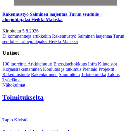
Rakennustyö Salminen laajentaa Turun seudulle –
aluejohtajaksi Heikki Malaska
Kirjoitettu
5.8.2026
Ei kommentteja
artikkeliin Rakennustyö Salminen laajentaa Turun
seudulle – aluejohtajaksi Heikki Malaska
Uutiset
100 tuoreinta
Arkkitehtuuri
Energiatehokkuus
Infra
Kiinteistöt
Korjausrakentaminen
Koulutus ja tutkimus
Pientalo
Projektit
Rakennustuote
Rakentaminen
Suunnittelu
Talotekniikka
Talous
Työelämä
Näkökulmat
Toimitukselta
Tapio Kivistö