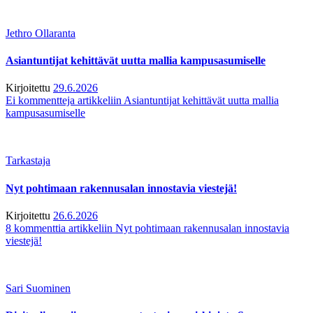
Jethro Ollaranta
Asiantuntijat kehittävät uutta mallia kampusasumiselle
Kirjoitettu
29.6.2026
Ei kommentteja
artikkeliin Asiantuntijat kehittävät uutta mallia
kampusasumiselle
Tarkastaja
Nyt pohtimaan rakennusalan innostavia viestejä!
Kirjoitettu
26.6.2026
8 kommenttia
artikkeliin Nyt pohtimaan rakennusalan innostavia
viestejä!
Sari Suominen