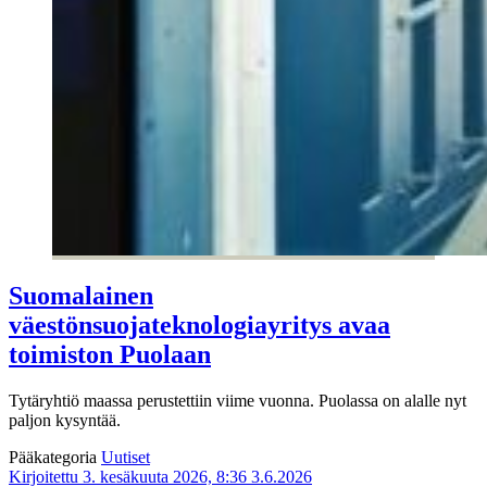
Suomalainen
väestönsuojateknologiayritys avaa
toimiston Puolaan
Tytäryhtiö maassa perustettiin viime vuonna. Puolassa on alalle nyt
paljon kysyntää.
Pääkategoria
Uutiset
Kirjoitettu 3. kesäkuuta 2026, 8:36
3.6.2026