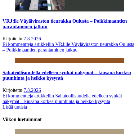
VRJ:lle Väyläviraston tieurakka Oulusta – Poikkimaantien
parantaminen jatkuu
Kirjoitettu
7.8.2026
Ei kommentteja
artikkeliin VRJ:lle Väyläviraston tieurakka Oulusta
– Poikkimaantien parantaminen jatkuu
Sahateollisuudella edelleen synkät näkymät – kiusana korkea
puunhinta ja heikko kysyntä
Kirjoitettu
7.8.2026
Ei kommentteja
artikkeliin Sahateollisuudella edelleen synkät
näkymät – kiusana korkea puunhinta ja heikko kysyntä
Lisää uutisia
Viikon luetuimmat