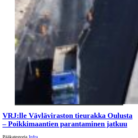
VRJ:lle Väyläviraston tieurakka Oulusta
– Poikkimaantien parantaminen jatkuu
Pääkategoria
Infra