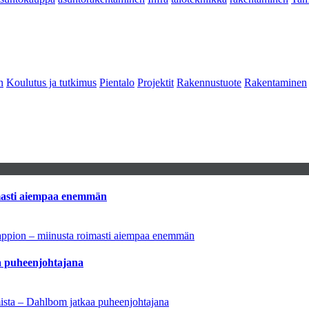
n
Koulutus ja tutkimus
Pientalo
Projektit
Rakennustuote
Rakentaminen
imasti aiempaa enemmän
tappion – miinusta roimasti aiempaa enemmän
aa puheenjohtajana
amista – Dahlbom jatkaa puheenjohtajana