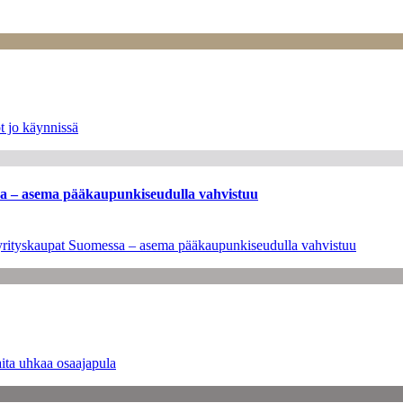
t jo käynnissä
ssa – asema pääkaupunkiseudulla vahvistuu
en yrityskaupat Suomessa – asema pääkaupunkiseudulla vahvistuu
ita uhkaa osaajapula