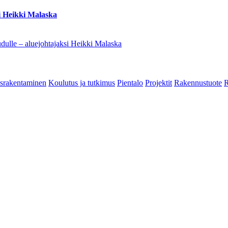
i Heikki Malaska
dulle – aluejohtajaksi Heikki Malaska
srakentaminen
Koulutus ja tutkimus
Pientalo
Projektit
Rakennustuote
R