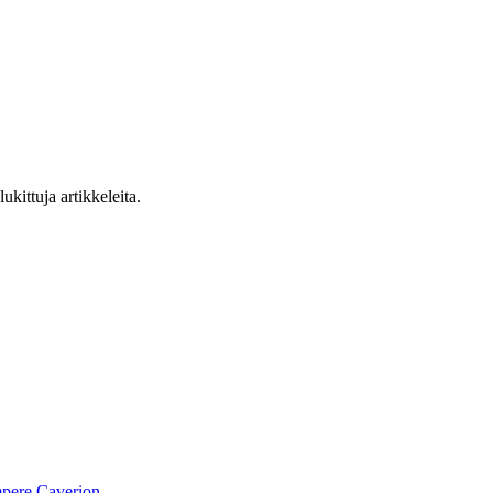
ukittuja artikkeleita.
pere
Caverion