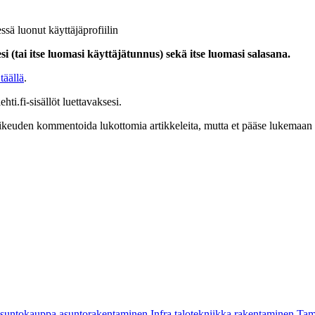
ssä luonut käyttäjäprofiilin
i (tai itse luomasi käyttäjätunnus) sekä itse luomasi salasana.
täällä
.
hti.fi-sisällöt luettavaksesi.
at oikeuden kommentoida lukottomia artikkeleita, mutta et pääse lukemaan l
asuntokauppa
asuntorakentaminen
Infra
talotekniikka
rakentaminen
Tam