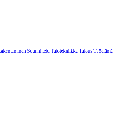
akentaminen
Suunnittelu
Talotekniikka
Talous
Työelämä