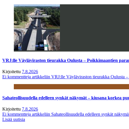
VRJ:lle Väyläviraston tieurakka Oulusta – Poikkimaantien par
Kirjoitettu
7.8.2026
Ei kommentteja
artikkeliin VRJ:lle Väyläviraston tieurakka Oulusta 
Sahateollisuudella edelleen synkät näkymät – kiusana korkea pu
Kirjoitettu
7.8.2026
Ei kommentteja
artikkeliin Sahateollisuudella edelleen synkät näkym
Lisää uutisia