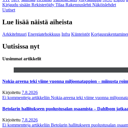
Kirjaudu sisään
Rekisteröidy
Tilaa Rakennuslehti
Näköislehdet
Uutiset
Lue lisää näistä aiheista
Arkkitehtuuri
Energiatehokkuus
Infra
Kiinteistöt
Korjausrakentamine
Uutisissa nyt
Uusimmat artikkelit
Nokia-areena teki viime vuonna miljoonatappion – miinusta ro
Kirjoitettu
7.8.2026
Ei kommentteja
artikkeliin Nokia-areena teki viime vuonna miljoona
Betolarin hallitukseen puolustusalan osaamista – Dahlbom jatk
Kirjoitettu
7.8.2026
Ei kommentteja
artikkeliin Betolarin hallitukseen puolustusalan osa