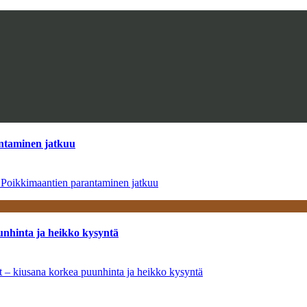
antaminen jatkuu
– Poikkimaantien parantaminen jatkuu
unhinta ja heikko kysyntä
ät – kiusana korkea puunhinta ja heikko kysyntä