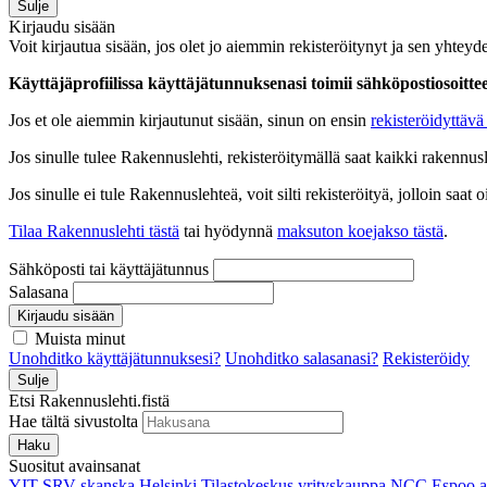
Sulje
Kirjaudu sisään
Voit kirjautua sisään, jos olet jo aiemmin rekisteröitynyt ja sen yhteyde
Käyttäjäprofiilissa käyttäjätunnuksenasi toimii sähköpostiosoittees
Jos et ole aiemmin kirjautunut sisään, sinun on ensin
rekisteröidyttävä 
Jos sinulle tulee Rakennuslehti, rekisteröitymällä saat kaikki rakennusle
Jos sinulle ei tule Rakennuslehteä, voit silti rekisteröityä, jolloin sa
Tilaa Rakennuslehti tästä
tai hyödynnä
maksuton koejakso tästä
.
Sähköposti tai käyttäjätunnus
Salasana
Kirjaudu sisään
Muista minut
Unohditko käyttäjätunnuksesi?
Unohditko salasanasi?
Rekisteröidy
Sulje
Etsi Rakennuslehti.fistä
Hae tältä sivustolta
Haku
Suositut avainsanat
YIT
SRV
skanska
Helsinki
Tilastokeskus
yrityskauppa
NCC
Espoo