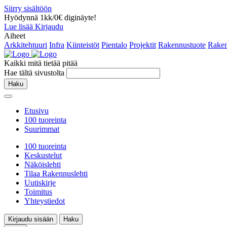
Siirry sisältöön
Hyödynnä 1kk/0€ diginäyte!
Lue lisää
Kirjaudu
Aiheet
Arkkitehtuuri
Infra
Kiinteistöt
Pientalo
Projektit
Rakennustuote
Raken
Kaikki mitä tietää pitää
Hae tältä sivustolta
Haku
Etusivu
100 tuoreinta
Suurimmat
100 tuoreinta
Keskustelut
Näköislehti
Tilaa Rakennuslehti
Uutiskirje
Toimitus
Yhteystiedot
Kirjaudu sisään
Haku