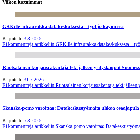
Viikon luetuimmat
GRK:lle infraurakka datakeskuksesta – työt jo käynnissä
Kirjoitettu
3.8.2026
Ei kommentteja
artikkeliin GRK:lle infraurakka datakeskuksesta – työ
Ruotsalainen korjausrakentaja teki jälleen yrityskaupat Suome
Kirjoitettu
31.7.2026
Ei kommentteja
artikkeliin Ruotsalainen korjausrakentaja teki jälle
Skanska-pomo varoittaa: Datakeskustyömaita uhkaa osaajapula
Kirjoitettu
5.8.2026
Ei kommentteja
artikkeliin Skanska-pomo varoittaa: Datakeskustyöma