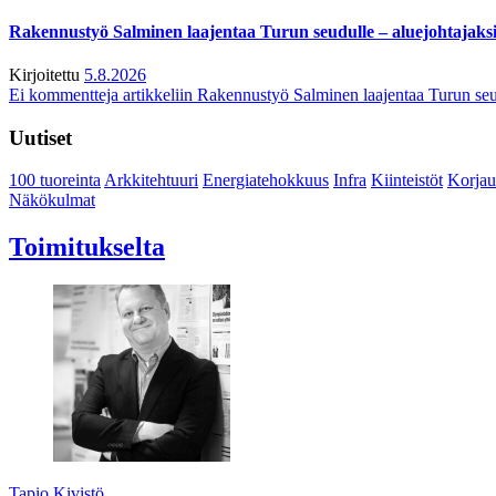
Rakennustyö Salminen laajentaa Turun seudulle – aluejohtajaks
Kirjoitettu
5.8.2026
Ei kommentteja
artikkeliin Rakennustyö Salminen laajentaa Turun seu
Uutiset
100 tuoreinta
Arkkitehtuuri
Energiatehokkuus
Infra
Kiinteistöt
Korjau
Näkökulmat
Toimitukselta
Tapio Kivistö