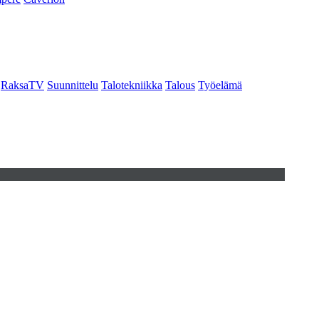
RaksaTV
Suunnittelu
Talotekniikka
Talous
Työelämä