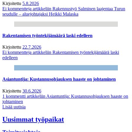
Kirjoitettu
5.8.2026
Ei kommentteja
artikkeliin Rakennustyö Salminen laajentaa Turun
seudulle – aluejohtajaksi Heikki Malaska
Rakentamisen työntekijämäärä laski edelleen
Kirjoitettu
22.7.2026
Ei kommentteja
artikkeliin Rakentamisen työntekijämäärä laski
edelleen
Asiantuntija: Kustannusohjauksen haaste on johtaminen
Kirjoitettu
30.6.2026
1 kommentti
artikkeliin Asiantuntija: Kustannusohjauksen haaste on
johtaminen
Lisää uutisia
Uusimmat työpaikat