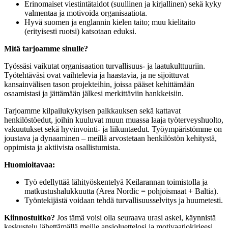
Erinomaiset viestintätaidot (suullinen ja kirjallinen) sekä kyky
valmentaa ja motivoida organisaatiota.
Hyvä suomen ja englannin kielen taito; muu kielitaito
(erityisesti ruotsi) katsotaan eduksi.
Mitä tarjoamme sinulle?
Työssäsi vaikutat organisaation turvallisuus- ja laatukulttuuriin.
Työtehtäväsi ovat vaihtelevia ja haastavia, ja ne sijoittuvat
kansainvälisen tason projekteihin, joissa pääset kehittämään
osaamistasi ja jättämään jälkesi merkittäviin hankkeisiin.
Tarjoamme kilpailukykyisen palkkauksen sekä kattavat
henkilöstöedut, joihin kuuluvat muun muassa laaja työterveyshuolto,
vakuutukset sekä hyvinvointi- ja liikuntaedut. Työympäristömme on
joustava ja dynaaminen – meillä arvostetaan henkilöstön kehitystä,
oppimista ja aktiivista osallistumista.
Huomioitavaa:
Työ edellyttää lähityöskentelyä Keilarannan toimistolla ja
matkustushalukkuutta (Area Nordic = pohjoismaat + Baltia).
Työntekijästä voidaan tehdä turvallisuusselvitys ja huumetesti.
Kiinnostuitko?
Jos tämä voisi olla seuraava urasi askel, käynnistä
keskustelu lähettämällä meille ansioluettelosi ja motivaatiokirjeesi