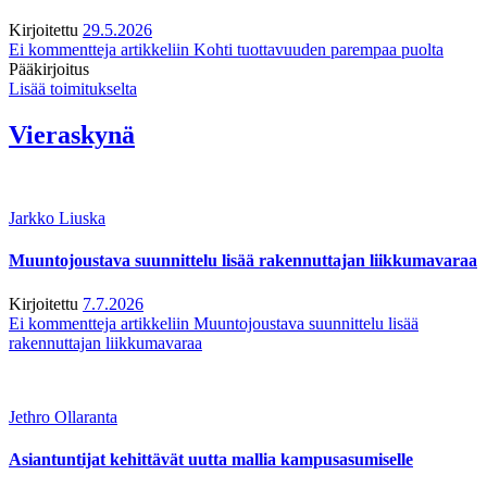
Kirjoitettu
29.5.2026
Ei kommentteja
artikkeliin Kohti tuottavuuden parempaa puolta
Pääkirjoitus
Lisää toimitukselta
Vieraskynä
Jarkko Liuska
Muuntojoustava suunnittelu lisää rakennuttajan liikkumavaraa
Kirjoitettu
7.7.2026
Ei kommentteja
artikkeliin Muuntojoustava suunnittelu lisää
rakennuttajan liikkumavaraa
Jethro Ollaranta
Asiantuntijat kehittävät uutta mallia kampusasumiselle