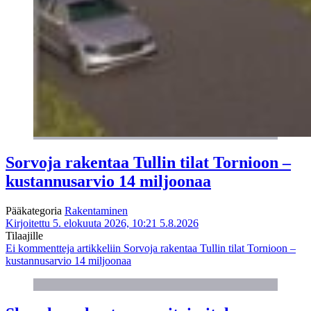
Sorvoja rakentaa Tullin tilat Tornioon –
kustannusarvio 14 miljoonaa
Pääkategoria
Rakentaminen
Kirjoitettu 5. elokuuta 2026, 10:21
5.8.2026
Tilaajille
Ei kommentteja
artikkeliin Sorvoja rakentaa Tullin tilat Tornioon –
kustannusarvio 14 miljoonaa