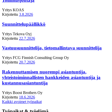
Toimitusjohtaja
Yritys
KOAS
Kirjoitettu
3.8.2026
Suunnittelupäällikkö
Yritys
Tekova Oyj
Kirjoitettu
22.7.2026
Vastuusuunnittelija, tietomallintava suunnittelija
Yritys
FCG Finnish Consulting Group Oy
Kirjoitettu
20.7.2026
Rakennuttamisen nuorempi asiantuntija,
yhteistoiminnallisten hankkeiden asiantuntija ja
kustannusasiantuntija
Yritys
Boost Brothers Oy
Kirjoitettu
18.6.2026
Kaikki avoimet työpaikat
Työpaikat & työelämä