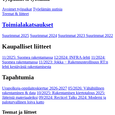
Avoimet työpaikat
Työelämän uutisia
Teemat & liitteet
Toimialakatsaukset
Suurimmat 2025
Suurimmat 2024
Suurimmat 2023
Suurimmat 2022
Kaupalliset liitteet
11/2025: Suomea rakentamassa
12/2024: INFRA-lehti
11/2024:
Suomea rakentamassa
11/2023: Jokka − Rakennusteollisuus RT:n
lehti kestävästä rakentamisesta
Tapahtumia
Urapolkuja-oppilaitoskiertue 2026-2027
05/2026: Vähähiilinen
rakentaminen & data
10/2025: Rakentamisen kiertotalous 2025:
Jätteistä materiaaleiksi
09/2024: Recticel Talks 2024: Moderni ja
paloturvallinen loiva katto
Teemat ja liitteet