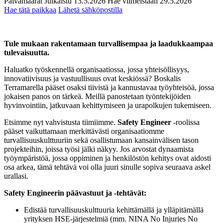
Päivämäärät
Julkaistu
13.5.2026
Hae viimeistään
29.5.2026
Hae tätä paikkaa
Lähetä sähköpostilla
Tule mukaan rakentamaan turvallisempaa ja laadukkaampaa
tulevaisuutta.
Haluatko työskennellä organisaatiossa, jossa yhteisöllisyys,
innovatiivisuus ja vastuullisuus ovat keskiössä? Boskalis
Terramarella pääset osaksi tiivistä ja kannustavaa työyhteisöä, jossa
jokaisen panos on tärkeä. Meillä panostetaan työntekijöiden
hyvinvointiin, jatkuvaan kehittymiseen ja urapolkujen tukemiseen.
Etsimme nyt vahvistusta tiimiimme.
Safety Engineer
-roolissa
pääset vaikuttamaan merkittävästi organisaatiomme
turvallisuuskulttuuriin sekä osallistumaan kansainvälisen tason
projekteihin, joissa työsi jälki näkyy. Jos arvostat dynaamista
työympäristöä, jossa oppiminen ja henkilöstön kehitys ovat aidosti
osa arkea, tämä tehtävä voi olla juuri sinulle sopiva seuraava askel
urallasi.
Safety Engineerin päävastuut ja -tehtävät:
Edistää turvallisuuskulttuuria kehittämällä ja ylläpitämällä
yrityksen HSE-järjestelmiä (mm. NINA No Injuries No