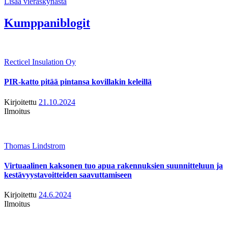
Lisää vieraskynästä
Kumppaniblogit
Recticel Insulation Oy
PIR-katto pitää pintansa kovillakin keleillä
Kirjoitettu
21.10.2024
Ilmoitus
Thomas Lindstrom
Virtuaalinen kaksonen tuo apua rakennuksien suunnitteluun ja
kestävyystavoitteiden saavuttamiseen
Kirjoitettu
24.6.2024
Ilmoitus