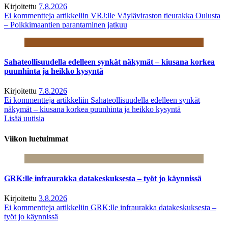
Kirjoitettu
7.8.2026
Ei kommentteja
artikkeliin VRJ:lle Väyläviraston tieurakka Oulusta
– Poikkimaantien parantaminen jatkuu
Sahateollisuudella edelleen synkät näkymät – kiusana korkea
puunhinta ja heikko kysyntä
Kirjoitettu
7.8.2026
Ei kommentteja
artikkeliin Sahateollisuudella edelleen synkät
näkymät – kiusana korkea puunhinta ja heikko kysyntä
Lisää uutisia
Viikon luetuimmat
GRK:lle infraurakka datakeskuksesta – työt jo käynnissä
Kirjoitettu
3.8.2026
Ei kommentteja
artikkeliin GRK:lle infraurakka datakeskuksesta –
työt jo käynnissä