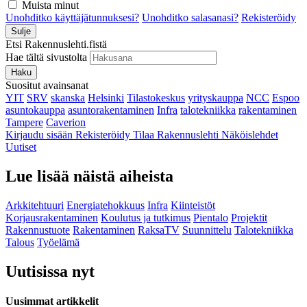
Muista minut
Unohditko käyttäjätunnuksesi?
Unohditko salasanasi?
Rekisteröidy
Sulje
Etsi Rakennuslehti.fistä
Hae tältä sivustolta
Haku
Suositut avainsanat
YIT
SRV
skanska
Helsinki
Tilastokeskus
yrityskauppa
NCC
Espoo
asuntokauppa
asuntorakentaminen
Infra
talotekniikka
rakentaminen
Tampere
Caverion
Kirjaudu sisään
Rekisteröidy
Tilaa Rakennuslehti
Näköislehdet
Uutiset
Lue lisää näistä aiheista
Arkkitehtuuri
Energiatehokkuus
Infra
Kiinteistöt
Korjausrakentaminen
Koulutus ja tutkimus
Pientalo
Projektit
Rakennustuote
Rakentaminen
RaksaTV
Suunnittelu
Talotekniikka
Talous
Työelämä
Uutisissa nyt
Uusimmat artikkelit