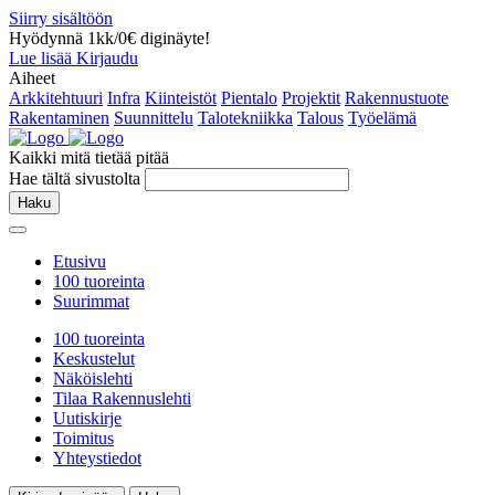
Siirry sisältöön
Hyödynnä 1kk/0€ diginäyte!
Lue lisää
Kirjaudu
Aiheet
Arkkitehtuuri
Infra
Kiinteistöt
Pientalo
Projektit
Rakennustuote
Rakentaminen
Suunnittelu
Talotekniikka
Talous
Työelämä
Kaikki mitä tietää pitää
Hae tältä sivustolta
Haku
Etusivu
100 tuoreinta
Suurimmat
100 tuoreinta
Keskustelut
Näköislehti
Tilaa Rakennuslehti
Uutiskirje
Toimitus
Yhteystiedot