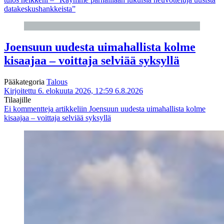
datakeskushankkeista”
Joensuun uudesta uimahallista kolme
kisaajaa – voittaja selviää syksyllä
Pääkategoria
Talous
Kirjoitettu 6. elokuuta 2026, 12:59
6.8.2026
Tilaajille
Ei kommentteja
artikkeliin Joensuun uudesta uimahallista kolme
kisaajaa – voittaja selviää syksyllä