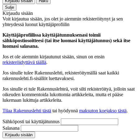
Kirjaudu sisään
Haku
Sulje
Kirjaudu sisään
Voit kirjautua sisään, jos olet jo aiemmin rekisteröitynyt ja sen
yhteydessä luonut käyttäjäprofiilin
Käyttäjäprofiilissa käyttäjätunnuksenasi toimii
sähköpostiosoitteesi (tai itse luomasi käyttäjätunnus) sekä itse
luomasi salasana.
Jos et ole aiemmin kirjautunut sisään, sinun on ensin
rekisteröidyttävä täällä
.
Jos sinulle tulee Rakennuslehti, rekisteröitymällä saat kaikki
rakennuslehti.fi-sisällöt luettavaksesi.
Jos sinulle ei tule Rakennuslehteä, voit silti rekisteröityä, jolloin saat
oikeuden kommentoida lukottomia artikkeleita, mutta et pääse
lukemaan lukittuja artikkeleita.
Tilaa Rakennuslehti tästä
tai hyödynnä
maksuton koejakso tästä
.
Sähköposti tai käyttäjätunnus
Salasana
Kirjaudu sisään