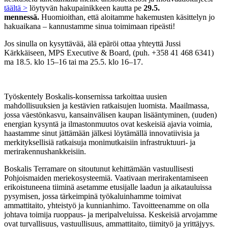
täältä >
löytyvän hakupainikkeen kautta pe
29.5.
mennessä.
Huomioithan, että aloitamme hakemusten käsittelyn jo
hakuaikana – kannustamme sinua toimimaan ripeästi!
Jos sinulla on kysyttävää, älä epäröi ottaa yhteyttä Jussi
Kärkkäiseen, MPS Executive & Board, (puh. +358 41 468 6341)
ma 18.5. klo 15–16 tai ma 25.5. klo 16–17.
Työskentely Boskalis-konsernissa tarkoittaa uusien
mahdollisuuksien ja kestävien ratkaisujen luomista. Maailmassa,
jossa väestönkasvu, kansainvälisen kaupan lisääntyminen, (uuden)
energian kysyntä ja ilmastonmuutos ovat keskeisiä ajavia voimia,
haastamme sinut jättämään jälkesi löytämällä innovatiivisia ja
merkityksellisiä ratkaisuja monimutkaisiin infrastruktuuri- ja
merirakennushankkeisiin.
Boskalis Terramare on sitoutunut kehittämään vastuullisesti
Pohjoismaiden meriekosysteemiä. Vaativaan merirakentamiseen
erikoistuneena tiiminä asetamme etusijalle laadun ja aikatauluissa
pysymisen, jossa tärkeimpinä työkaluinhamme toimivat
ammattitaito, yhteistyö ja kunnianhimo. Tavoitteenamme on olla
johtava toimija ruoppaus- ja meripalveluissa. Keskeisiä arvojamme
ovat turvallisuus, vastuullisuus, ammattitaito, tiimityö ja yrittäjyys.