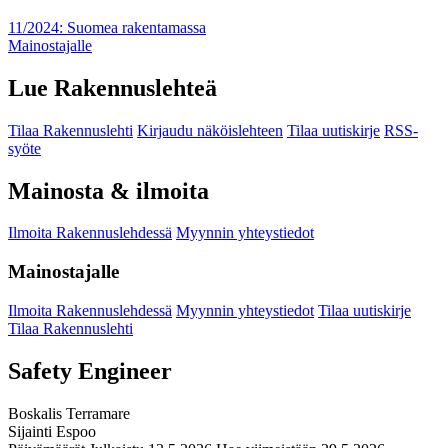
11/2024: Suomea rakentamassa
Mainostajalle
Lue Rakennuslehteä
Tilaa Rakennuslehti
Kirjaudu näköislehteen
Tilaa uutiskirje
RSS-
syöte
Mainosta & ilmoita
Ilmoita Rakennuslehdessä
Myynnin yhteystiedot
Mainostajalle
Ilmoita Rakennuslehdessä
Myynnin yhteystiedot
Tilaa uutiskirje
Tilaa Rakennuslehti
Safety Engineer
Boskalis Terramare
Sijainti
Espoo