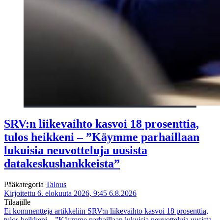
SRV:n liikevaihto kasvoi 18 prosenttia,
tulos heikkeni – ”Käymme parhaillaan
lukuisia neuvotteluja uusista
datakeskushankkeista”
Pääkategoria
Talous
Kirjoitettu 6. elokuuta 2026, 9:45
6.8.2026
Tilaajille
Ei kommentteja
artikkeliin SRV:n liikevaihto kasvoi 18 prosenttia,
tulos heikkeni – ”Käymme parhaillaan lukuisia neuvotteluja uusista