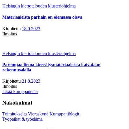
Helsingin kiertotalouden klusteriohjelma
Materiaaleista parhain on olemassa oleva
Kirjoitettu
18.9.2023
Ilmoitus
Helsingin kiertotalouden klusteriohjelma
Parempaa tietoa kierrätysmateriaaleista kaivataan
rakennusalalla
Kirjoitettu
21.8.2023
Ilmoitus
Lisää kumppaneilta
Näkökulmat
Toimitukselta
Vieraskynä
Kumppaniblogit
Työpaikat & työelämä