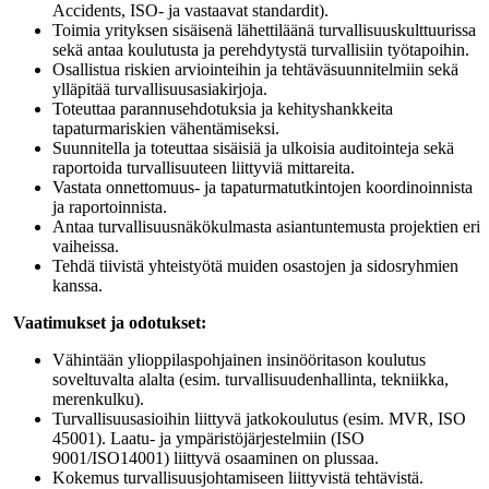
Accidents, ISO- ja vastaavat standardit).
Toimia yrityksen sisäisenä lähettiläänä turvallisuuskulttuurissa
sekä antaa koulutusta ja perehdytystä turvallisiin työtapoihin.
Osallistua riskien arviointeihin ja tehtäväsuunnitelmiin sekä
ylläpitää turvallisuusasiakirjoja.
Toteuttaa parannusehdotuksia ja kehityshankkeita
tapaturmariskien vähentämiseksi.
Suunnitella ja toteuttaa sisäisiä ja ulkoisia auditointeja sekä
raportoida turvallisuuteen liittyviä mittareita.
Vastata onnettomuus- ja tapaturmatutkintojen koordinoinnista
ja raportoinnista.
Antaa turvallisuusnäkökulmasta asiantuntemusta projektien eri
vaiheissa.
Tehdä tiivistä yhteistyötä muiden osastojen ja sidosryhmien
kanssa.
Vaatimukset ja odotukset:
Vähintään ylioppilaspohjainen insinööritason koulutus
soveltuvalta alalta (esim. turvallisuudenhallinta, tekniikka,
merenkulku).
Turvallisuusasioihin liittyvä jatkokoulutus (esim. MVR, ISO
45001). Laatu- ja ympäristöjärjestelmiin (ISO
9001/ISO14001) liittyvä osaaminen on plussaa.
Kokemus turvallisuusjohtamiseen liittyvistä tehtävistä.