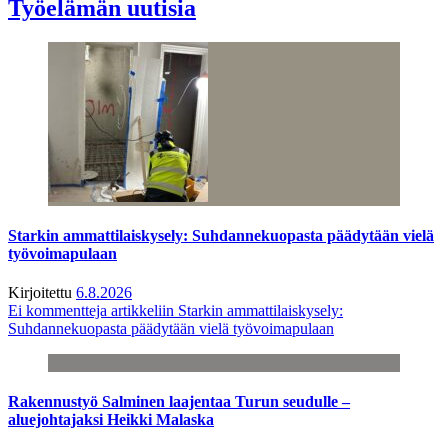
Työelämän uutisia
Starkin ammattilaiskysely: Suhdannekuopasta päädytään vielä
työvoimapulaan
Kirjoitettu
6.8.2026
Ei kommentteja
artikkeliin Starkin ammattilaiskysely:
Suhdannekuopasta päädytään vielä työvoimapulaan
Rakennustyö Salminen laajentaa Turun seudulle –
aluejohtajaksi Heikki Malaska