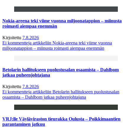
Nokia-areena teki viime vuonna miljoonatappion – miinusta
roimasti aiempaa enemmän
Kirjoitettu
7.8.2026
Ei kommentteja
artikkeliin Nokia-areena teki viime vuonna
miljoonatappion – miinusta roimasti aiempaa enemmän
Betolarin hallitukseen puolustusalan osaamista – Dahlbom
jatkaa puheenjohtajana
Kirjoitettu
7.8.2026
Ei kommentteja
artikkeliin Betolarin hallitukseen puolustusalan
osaamista – Dahlbom jatkaa puheenjohtajana
VRJ:lle Väyläviraston tieurakka Oulusta – Poikkimaantien
parantaminen jatkuu