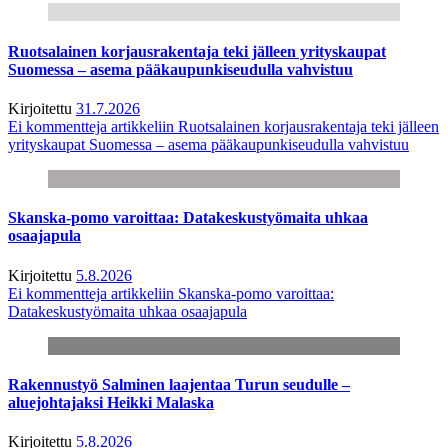
Ruotsalainen korjausrakentaja teki jälleen yrityskaupat
Suomessa – asema pääkaupunkiseudulla vahvistuu
Kirjoitettu
31.7.2026
Ei kommentteja
artikkeliin Ruotsalainen korjausrakentaja teki jälleen
yrityskaupat Suomessa – asema pääkaupunkiseudulla vahvistuu
Skanska-pomo varoittaa: Datakeskustyömaita uhkaa
osaajapula
Kirjoitettu
5.8.2026
Ei kommentteja
artikkeliin Skanska-pomo varoittaa:
Datakeskustyömaita uhkaa osaajapula
Rakennustyö Salminen laajentaa Turun seudulle –
aluejohtajaksi Heikki Malaska
Kirjoitettu
5.8.2026