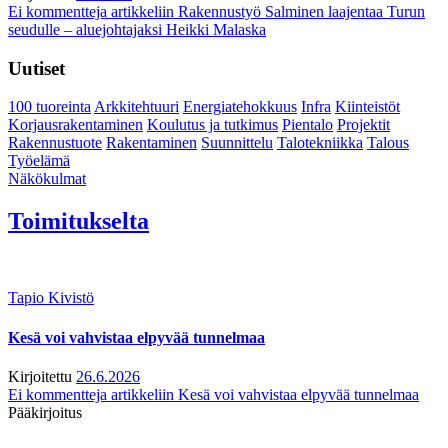
Ei kommentteja
artikkeliin Rakennustyö Salminen laajentaa Turun
seudulle – aluejohtajaksi Heikki Malaska
Uutiset
100 tuoreinta
Arkkitehtuuri
Energiatehokkuus
Infra
Kiinteistöt
Korjausrakentaminen
Koulutus ja tutkimus
Pientalo
Projektit
Rakennustuote
Rakentaminen
Suunnittelu
Talotekniikka
Talous
Työelämä
Näkökulmat
Toimitukselta
Tapio Kivistö
Kesä voi vahvistaa elpyvää tunnelmaa
Kirjoitettu
26.6.2026
Ei kommentteja
artikkeliin Kesä voi vahvistaa elpyvää tunnelmaa
Pääkirjoitus