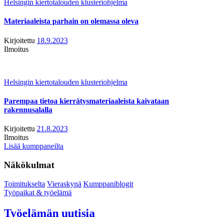
Helsingin kiertotalouden klusteriohjelma
Materiaaleista parhain on olemassa oleva
Kirjoitettu
18.9.2023
Ilmoitus
Helsingin kiertotalouden klusteriohjelma
Parempaa tietoa kierrätysmateriaaleista kaivataan
rakennusalalla
Kirjoitettu
21.8.2023
Ilmoitus
Lisää kumppaneilta
Näkökulmat
Toimitukselta
Vieraskynä
Kumppaniblogit
Työpaikat & työelämä
Työelämän uutisia