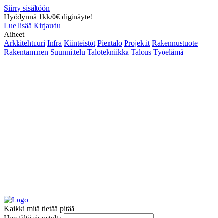
Siirry sisältöön
Hyödynnä 1kk/0€ diginäyte!
Lue lisää
Kirjaudu
Aiheet
Arkkitehtuuri
Infra
Kiinteistöt
Pientalo
Projektit
Rakennustuote
Rakentaminen
Suunnittelu
Talotekniikka
Talous
Työelämä
Kaikki mitä tietää pitää
Hae tältä sivustolta