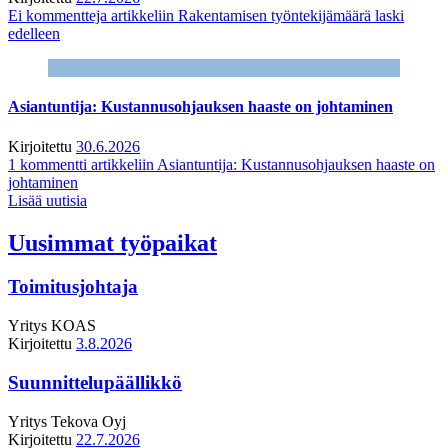
Ei kommentteja
artikkeliin Rakentamisen työntekijämäärä laski
edelleen
Asiantuntija: Kustannusohjauksen haaste on johtaminen
Kirjoitettu
30.6.2026
1 kommentti
artikkeliin Asiantuntija: Kustannusohjauksen haaste on
johtaminen
Lisää uutisia
Uusimmat työpaikat
Toimitusjohtaja
Yritys
KOAS
Kirjoitettu
3.8.2026
Suunnittelupäällikkö
Yritys
Tekova Oyj
Kirjoitettu
22.7.2026