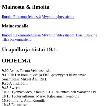
Mainosta & ilmoita
Ilmoita Rakennuslehdessä
Myynnin yhteystiedot
Mainostajalle
Ilmoita Rakennuslehdessä
Myynnin yhteystiedot
Tilaa uutiskirje
Tilaa Rakennuslehti
Urapolkuja tiistai 19.1.
OHJELMA
9.00
Avaus Teemu Vehmaskoski
9.10
RKL:n koulutukset ja FISE-pätevyydet kasvattavat
osaamistasi, Mikael Åhl, RKL
9.30
A-Insinöörit
9.45
Sweco
10.00
Työmaavideo ja tauko: CLT Rakentaminen Wasacon Oy
10.15
Työturvallisuus: Marko Kilpeläinen, Peab Oy
10.30
Infra ry, Antti Knuutila
10.45
Enersense