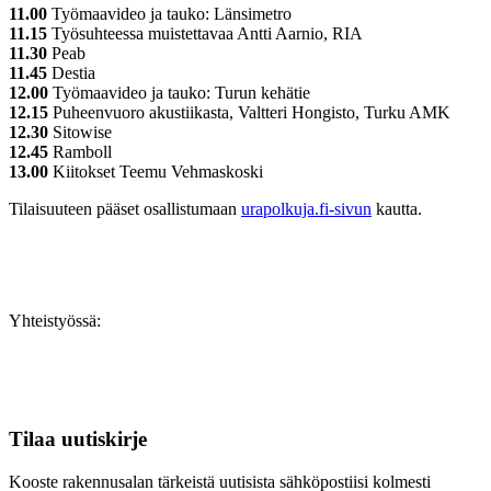
11.00
Työmaavideo ja tauko: Länsimetro
11.15
Työsuhteessa muistettavaa Antti Aarnio, RIA
11.30
Peab
11.45
Destia
12.00
Työmaavideo ja tauko: Turun kehätie
12.15
Puheenvuoro akustiikasta, Valtteri Hongisto, Turku AMK
12.30
Sitowise
12.45
Ramboll
13.00
Kiitokset Teemu Vehmaskoski
Tilaisuuteen pääset osallistumaan
urapolkuja.fi-sivun
kautta.
Yhteistyössä:
Tilaa uutiskirje
Kooste rakennusalan tärkeistä uutisista sähköpostiisi kolmesti