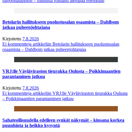
miljoonatappion – miinusta roimasti aiempaa enemmän
Betolarin hallitukseen puolustusalan osaamista – Dahlbom
jatkaa puheenjohtajana
Kirjoitettu
7.8.2026
Ei kommentteja
artikkeliin Betolarin hallitukseen puolustusalan
osaamista – Dahlbom jatkaa puheenjohtajana
VRJ:lle Väyläviraston tieurakka Oulusta – Poikkimaantien
parantaminen jatkuu
Kirjoitettu
7.8.2026
Ei kommentteja
artikkeliin VRJ:lle Väyläviraston tieurakka Oulusta
– Poikkimaantien parantaminen jatkuu
Sahateollisuudella edelleen synkät näkymät – kiusana korkea
puunhinta ja heikko kysyntä