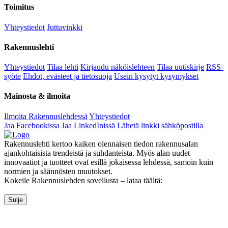
Toimitus
Yhteystiedot
Juttuvinkki
Rakennuslehti
Yhteystiedot
Tilaa lehti
Kirjaudu näköislehteen
Tilaa uutiskirje
RSS-
syöte
Ehdot, evästeet ja tietosuoja
Usein kysytyt kysymykset
Mainosta & ilmoita
Ilmoita Rakennuslehdessä
Yhteystiedot
Jaa Facebookissa
Jaa LinkedInissä
Lähetä linkki sähköpostilla
Rakennuslehti kertoo kaiken olennaisen tiedon rakennusalan
ajankohtaisista trendeistä ja suhdanteista. Myös alan uudet
innovaatiot ja tuotteet ovat esillä jokaisessa lehdessä, samoin kuin
normien ja säännösten muutokset.
Kokeile Rakennuslehden sovellusta – lataa täältä:
Sulje