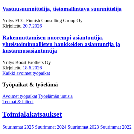
Vastuusuunnittelija, tietomallintava suunnittelija
Yritys
FCG Finnish Consulting Group Oy
Kirjoitettu
20.7.2026
Rakennuttamisen nuorempi asiantuntija,
yhteistoiminnallisten hankkeiden asiantuntija ja
kustannusasiantuntija
Yritys
Boost Brothers Oy
Kirjoitettu
18.6.2026
Kaikki avoimet työpaikat
Työpaikat & työelämä
Avoimet työpaikat
Työelämän uutisia
Teemat & liitteet
Toimialakatsaukset
Suurimmat 2025
Suurimmat 2024
Suurimmat 2023
Suurimmat 2022