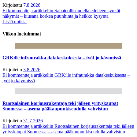
Kirjoitettu
7.8.2026
Ei kommentteja
artikkeliin Sahateollisuudella edelleen synkät
näkymät – kiusana korkea puunhinta ja heikko kysyntä
Lisää uutisia
Viikon luetuimmat
GRK:lle infraurakka datakeskuksesta – työt jo käynnissä
Kirjoitettu
3.8.2026
Ei kommentteja
artikkeliin GRK:lle infraurakka datakeskuksesta –
työt jo käynnissä
Ruotsalainen korjausrakentaja teki jälleen yrityskaupat
Suomessa – asema pääkaupunkiseudulla vahvistuu
Kirjoitettu
31.7.2026
Ei kommentteja
artikkeliin Ruotsalainen korjausrakentaja teki jälleen
yrityskaupat Suomessa – asema pääkaupunkiseudulla vahvistuu