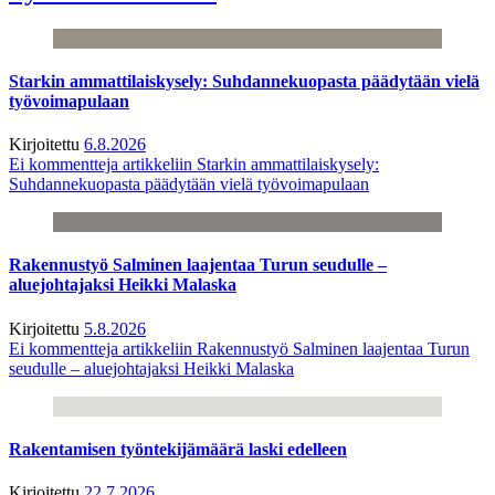
Starkin ammattilaiskysely: Suhdannekuopasta päädytään vielä
työvoimapulaan
Kirjoitettu
6.8.2026
Ei kommentteja
artikkeliin Starkin ammattilaiskysely:
Suhdannekuopasta päädytään vielä työvoimapulaan
Rakennustyö Salminen laajentaa Turun seudulle –
aluejohtajaksi Heikki Malaska
Kirjoitettu
5.8.2026
Ei kommentteja
artikkeliin Rakennustyö Salminen laajentaa Turun
seudulle – aluejohtajaksi Heikki Malaska
Rakentamisen työntekijämäärä laski edelleen
Kirjoitettu
22.7.2026