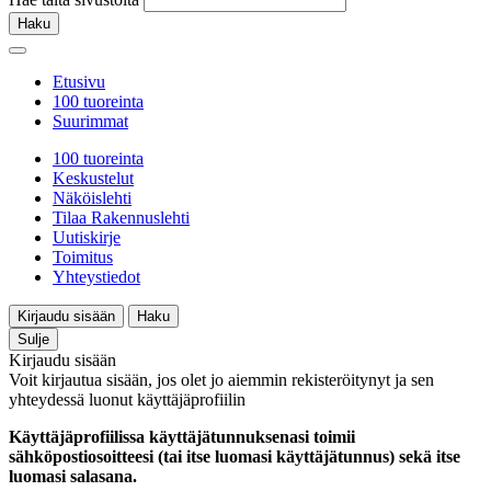
Haku
Etusivu
100 tuoreinta
Suurimmat
100 tuoreinta
Keskustelut
Näköislehti
Tilaa Rakennuslehti
Uutiskirje
Toimitus
Yhteystiedot
Kirjaudu sisään
Haku
Sulje
Kirjaudu sisään
Voit kirjautua sisään, jos olet jo aiemmin rekisteröitynyt ja sen
yhteydessä luonut käyttäjäprofiilin
Käyttäjäprofiilissa käyttäjätunnuksenasi toimii
sähköpostiosoitteesi (tai itse luomasi käyttäjätunnus) sekä itse
luomasi salasana.