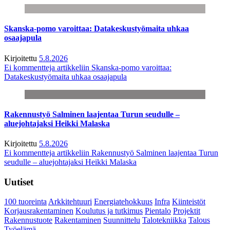
Skanska-pomo varoittaa: Datakeskustyömaita uhkaa
osaajapula
Kirjoitettu
5.8.2026
Ei kommentteja
artikkeliin Skanska-pomo varoittaa:
Datakeskustyömaita uhkaa osaajapula
Rakennustyö Salminen laajentaa Turun seudulle –
aluejohtajaksi Heikki Malaska
Kirjoitettu
5.8.2026
Ei kommentteja
artikkeliin Rakennustyö Salminen laajentaa Turun
seudulle – aluejohtajaksi Heikki Malaska
Uutiset
100 tuoreinta
Arkkitehtuuri
Energiatehokkuus
Infra
Kiinteistöt
Korjausrakentaminen
Koulutus ja tutkimus
Pientalo
Projektit
Rakennustuote
Rakentaminen
Suunnittelu
Talotekniikka
Talous
Työelämä