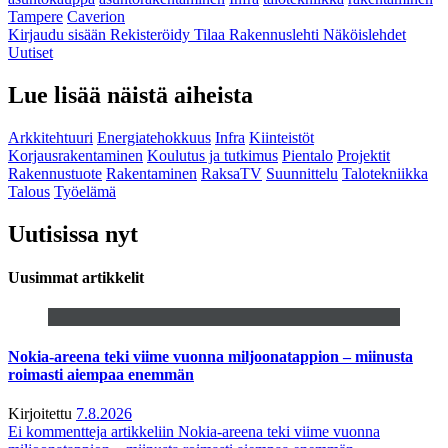
Tampere
Caverion
Kirjaudu sisään
Rekisteröidy
Tilaa Rakennuslehti
Näköislehdet
Uutiset
Lue lisää näistä aiheista
Arkkitehtuuri
Energiatehokkuus
Infra
Kiinteistöt
Korjausrakentaminen
Koulutus ja tutkimus
Pientalo
Projektit
Rakennustuote
Rakentaminen
RaksaTV
Suunnittelu
Talotekniikka
Talous
Työelämä
Uutisissa nyt
Uusimmat artikkelit
Nokia-areena teki viime vuonna miljoonatappion – miinusta
roimasti aiempaa enemmän
Kirjoitettu
7.8.2026
Ei kommentteja
artikkeliin Nokia-areena teki viime vuonna