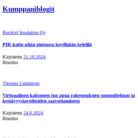
Kumppaniblogit
Recticel Insulation Oy
PIR-katto pitää pintansa kovillakin keleillä
Kirjoitettu
21.10.2024
Ilmoitus
Thomas Lindstrom
Virtuaalinen kaksonen tuo apua rakennuksien suunnitteluun ja
kestävyystavoitteiden saavuttamiseen
Kirjoitettu
24.6.2024
Ilmoitus