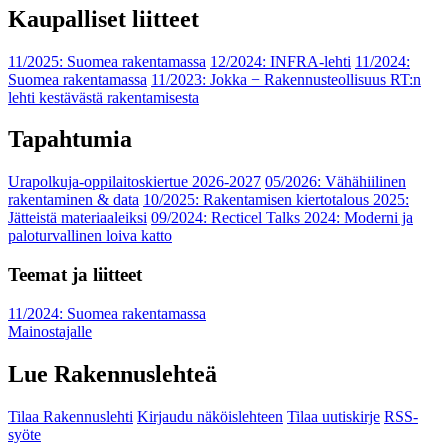
Kaupalliset liitteet
11/2025: Suomea rakentamassa
12/2024: INFRA-lehti
11/2024:
Suomea rakentamassa
11/2023: Jokka − Rakennusteollisuus RT:n
lehti kestävästä rakentamisesta
Tapahtumia
Urapolkuja-oppilaitoskiertue 2026-2027
05/2026: Vähähiilinen
rakentaminen & data
10/2025: Rakentamisen kiertotalous 2025:
Jätteistä materiaaleiksi
09/2024: Recticel Talks 2024: Moderni ja
paloturvallinen loiva katto
Teemat ja liitteet
11/2024: Suomea rakentamassa
Mainostajalle
Lue Rakennuslehteä
Tilaa Rakennuslehti
Kirjaudu näköislehteen
Tilaa uutiskirje
RSS-
syöte