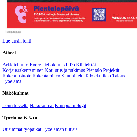
Lue uusin lehti
Aiheet
Arkkitehtuuri
Energiatehokkuus
Infra
Kiinteistöt
Korjausrakentaminen
Koulutus ja tutkimus
Pientalo
Projektit
Rakennustuote
Rakentaminen
Suunnittelu
Talotekniikka
Talous
Työelämä
Näkökulmat
Toimitukselta
Näkökulmat
Kumppaniblogit
Työelämä & Ura
Uusimmat työpaikat
Työelämän uutisia