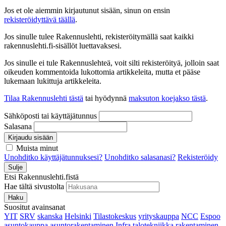
Jos et ole aiemmin kirjautunut sisään, sinun on ensin
rekisteröidyttävä täällä
.
Jos sinulle tulee Rakennuslehti, rekisteröitymällä saat kaikki
rakennuslehti.fi-sisällöt luettavaksesi.
Jos sinulle ei tule Rakennuslehteä, voit silti rekisteröityä, jolloin saat
oikeuden kommentoida lukottomia artikkeleita, mutta et pääse
lukemaan lukittuja artikkeleita.
Tilaa Rakennuslehti tästä
tai hyödynnä
maksuton koejakso tästä
.
Sähköposti tai käyttäjätunnus
Salasana
Kirjaudu sisään
Muista minut
Unohditko käyttäjätunnuksesi?
Unohditko salasanasi?
Rekisteröidy
Sulje
Etsi Rakennuslehti.fistä
Hae tältä sivustolta
Haku
Suositut avainsanat
YIT
SRV
skanska
Helsinki
Tilastokeskus
yrityskauppa
NCC
Espoo
asuntokauppa
asuntorakentaminen
Infra
talotekniikka
rakentaminen