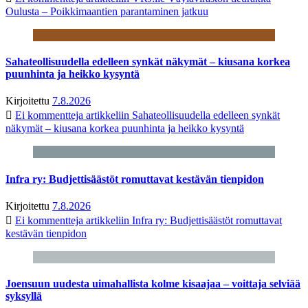
Oulusta – Poikkimaantien parantaminen jatkuu
Sahateollisuudella edelleen synkät näkymät – kiusana korkea
puunhinta ja heikko kysyntä
Kirjoitettu
7.8.2026
Ei kommentteja
artikkeliin Sahateollisuudella edelleen synkät
näkymät – kiusana korkea puunhinta ja heikko kysyntä
Infra ry: Budjettisäästöt romuttavat kestävän tienpidon
Kirjoitettu
7.8.2026
Ei kommentteja
artikkeliin Infra ry: Budjettisäästöt romuttavat
kestävän tienpidon
Joensuun uudesta uimahallista kolme kisaajaa – voittaja selviää
syksyllä