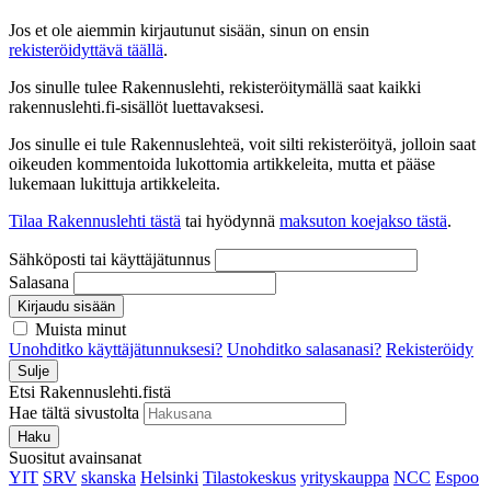
Jos et ole aiemmin kirjautunut sisään, sinun on ensin
rekisteröidyttävä täällä
.
Jos sinulle tulee Rakennuslehti, rekisteröitymällä saat kaikki
rakennuslehti.fi-sisällöt luettavaksesi.
Jos sinulle ei tule Rakennuslehteä, voit silti rekisteröityä, jolloin saat
oikeuden kommentoida lukottomia artikkeleita, mutta et pääse
lukemaan lukittuja artikkeleita.
Tilaa Rakennuslehti tästä
tai hyödynnä
maksuton koejakso tästä
.
Sähköposti tai käyttäjätunnus
Salasana
Kirjaudu sisään
Muista minut
Unohditko käyttäjätunnuksesi?
Unohditko salasanasi?
Rekisteröidy
Sulje
Etsi Rakennuslehti.fistä
Hae tältä sivustolta
Haku
Suositut avainsanat
YIT
SRV
skanska
Helsinki
Tilastokeskus
yrityskauppa
NCC
Espoo