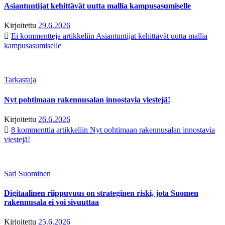
Asiantuntijat kehittävät uutta mallia kampusasumiselle
Kirjoitettu
29.6.2026
Ei kommentteja
artikkeliin Asiantuntijat kehittävät uutta mallia
kampusasumiselle
Tarkastaja
Nyt pohtimaan rakennusalan innostavia viestejä!
Kirjoitettu
26.6.2026
8 kommenttia
artikkeliin Nyt pohtimaan rakennusalan innostavia
viestejä!
Sari Suominen
Digitaalinen riippuvuus on strateginen riski, jota Suomen
rakennusala ei voi sivuuttaa
Kirjoitettu
25.6.2026