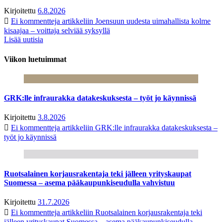
Kirjoitettu
6.8.2026
Ei kommentteja
artikkeliin Joensuun uudesta uimahallista kolme
kisaajaa – voittaja selviää syksyllä
Lisää uutisia
Viikon luetuimmat
GRK:lle infraurakka datakeskuksesta – työt jo käynnissä
Kirjoitettu
3.8.2026
Ei kommentteja
artikkeliin GRK:lle infraurakka datakeskuksesta –
työt jo käynnissä
Ruotsalainen korjausrakentaja teki jälleen yrityskaupat
Suomessa – asema pääkaupunkiseudulla vahvistuu
Kirjoitettu
31.7.2026
Ei kommentteja
artikkeliin Ruotsalainen korjausrakentaja teki
jälleen yrityskaupat Suomessa – asema pääkaupunkiseudulla