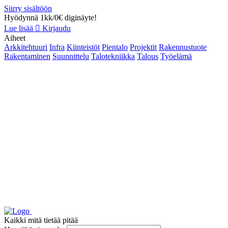
Siirry sisältöön
Hyödynnä 1kk/0€ diginäyte!
Lue lisää
Kirjaudu
Aiheet
Arkkitehtuuri
Infra
Kiinteistöt
Pientalo
Projektit
Rakennustuote
Rakentaminen
Suunnittelu
Talotekniikka
Talous
Työelämä
Kaikki mitä tietää pitää