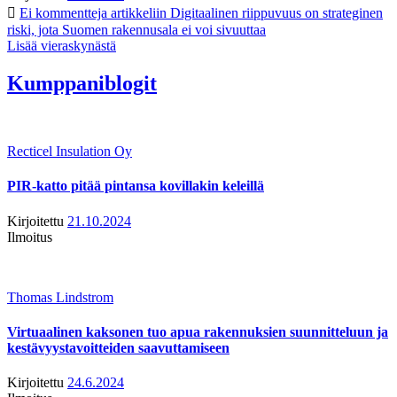
Ei kommentteja
artikkeliin Digitaalinen riippuvuus on strateginen
riski, jota Suomen rakennusala ei voi sivuuttaa
Lisää vieraskynästä
Kumppaniblogit
Recticel Insulation Oy
PIR-katto pitää pintansa kovillakin keleillä
Kirjoitettu
21.10.2024
Ilmoitus
Thomas Lindstrom
Virtuaalinen kaksonen tuo apua rakennuksien suunnitteluun ja
kestävyystavoitteiden saavuttamiseen
Kirjoitettu
24.6.2024