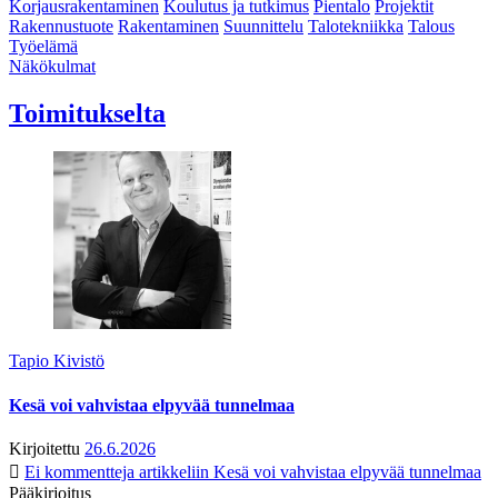
Korjausrakentaminen
Koulutus ja tutkimus
Pientalo
Projektit
Rakennustuote
Rakentaminen
Suunnittelu
Talotekniikka
Talous
Työelämä
Näkökulmat
Toimitukselta
Tapio Kivistö
Kesä voi vahvistaa elpyvää tunnelmaa
Kirjoitettu
26.6.2026
Ei kommentteja
artikkeliin Kesä voi vahvistaa elpyvää tunnelmaa
Pääkirjoitus