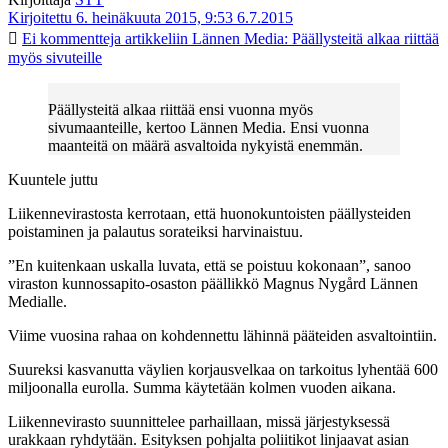
Kirjoitettu 6. heinäkuuta 2015, 9:53
6.7.2015
Ei kommentteja
artikkeliin Lännen Media: Päällysteitä alkaa riittää
myös sivuteille
Päällysteitä alkaa riittää ensi vuonna myös
sivumaanteille, kertoo Lännen Media. Ensi vuonna
maanteitä on määrä asvaltoida nykyistä enemmän.
Kuuntele juttu
Liikennevirastosta kerrotaan, että huonokuntoisten päällysteiden
poistaminen ja palautus sorateiksi harvinaistuu.
”En kuitenkaan uskalla luvata, että se poistuu kokonaan”, sanoo
viraston kunnossapito-osaston päällikkö Magnus Nygård Lännen
Medialle.
Viime vuosina rahaa on kohdennettu lähinnä pääteiden asvaltointiin.
Suureksi kasvanutta väylien korjausvelkaa on tarkoitus lyhentää 600
miljoonalla eurolla. Summa käytetään kolmen vuoden aikana.
Liikennevirasto suunnittelee parhaillaan, missä järjestyksessä
urakkaan ryhdytään. Esityksen pohjalta poliitikot linjaavat asian