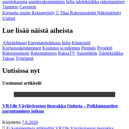
asuntokauppa
asuntorakentaminen
Infra
talotekniikka
rakentaminen
Tampere
Caverion
Kirjaudu sisään
Rekisteröidy
Tilaa Rakennuslehti
Näköislehdet
Uutiset
Lue lisää näistä aiheista
Arkkitehtuuri
Energiatehokkuus
Infra
Kiinteistöt
Korjausrakentaminen
Koulutus ja tutkimus
Pientalo
Projektit
Rakennustuote
Rakentaminen
RaksaTV
Suunnittelu
Talotekniikka
Talous
Työelämä
Uutisissa nyt
Uusimmat artikkelit
VRJ:lle Väyläviraston tieurakka Oulusta – Poikkimaantien
parantaminen jatkuu
Kirjoitettu
7.8.2026
Ei kommentteja
artikkeliin VRJ:lle Väyläviraston tieurakka