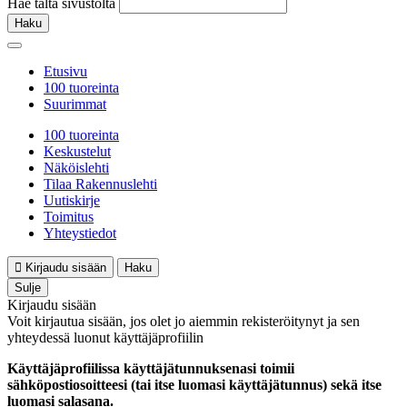
Hae tältä sivustolta
Haku
Etusivu
100 tuoreinta
Suurimmat
100 tuoreinta
Keskustelut
Näköislehti
Tilaa Rakennuslehti
Uutiskirje
Toimitus
Yhteystiedot
Kirjaudu sisään
Haku
Sulje
Kirjaudu sisään
Voit kirjautua sisään, jos olet jo aiemmin rekisteröitynyt ja sen
yhteydessä luonut käyttäjäprofiilin
Käyttäjäprofiilissa käyttäjätunnuksenasi toimii
sähköpostiosoitteesi (tai itse luomasi käyttäjätunnus) sekä itse
luomasi salasana.