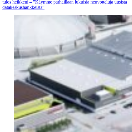
tulos heikkeni – ”Käymme parhaillaan lukuisia neuvotteluja uusista
datakeskushankkeista”