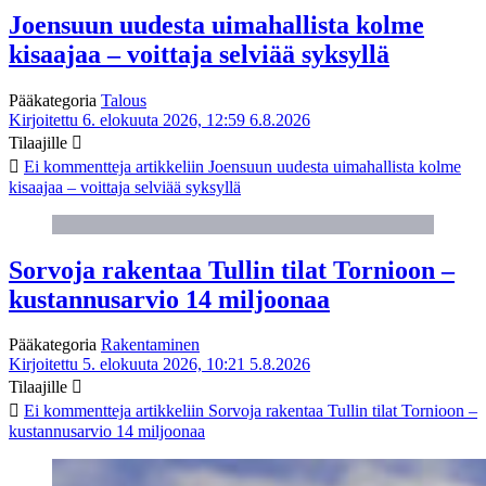
Joensuun uudesta uimahallista kolme
kisaajaa – voittaja selviää syksyllä
Pääkategoria
Talous
Kirjoitettu 6. elokuuta 2026, 12:59
6.8.2026
Tilaajille
Ei kommentteja
artikkeliin Joensuun uudesta uimahallista kolme
kisaajaa – voittaja selviää syksyllä
Sorvoja rakentaa Tullin tilat Tornioon –
kustannusarvio 14 miljoonaa
Pääkategoria
Rakentaminen
Kirjoitettu 5. elokuuta 2026, 10:21
5.8.2026
Tilaajille
Ei kommentteja
artikkeliin Sorvoja rakentaa Tullin tilat Tornioon –
kustannusarvio 14 miljoonaa