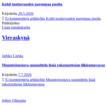
Kohti tuottavuuden parempaa puolta
Kirjoitettu
29.5.2026
Ei kommentteja
artikkeliin Kohti tuottavuuden parempaa puolta
Pääkirjoitus
Lisää toimitukselta
Vieraskynä
Jarkko Liuska
Muuntojoustava suunnittelu lisää rakennuttajan liikkumavaraa
Kirjoitettu
7.7.2026
Ei kommentteja
artikkeliin Muuntojoustava suunnittelu lisää
rakennuttajan liikkumavaraa
Jethro Ollaranta