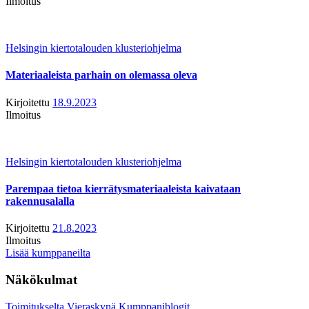
Ilmoitus
Helsingin kiertotalouden klusteriohjelma
Materiaaleista parhain on olemassa oleva
Kirjoitettu
18.9.2023
Ilmoitus
Helsingin kiertotalouden klusteriohjelma
Parempaa tietoa kierrätysmateriaaleista kaivataan
rakennusalalla
Kirjoitettu
21.8.2023
Ilmoitus
Lisää kumppaneilta
Näkökulmat
Toimitukselta
Vieraskynä
Kumppaniblogit