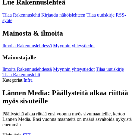
Lue Rakennuslehteä
Tilaa Rakennuslehti
Kirjaudu näköislehteen
Tilaa uutiskirje
RSS-
syöte
Mainosta & ilmoita
Ilmoita Rakennuslehdessä
Myynnin yhteystiedot
Mainostajalle
Ilmoita Rakennuslehdessä
Myynnin yhteystiedot
Tilaa uutiskirje
Tilaa Rakennuslehti
Kategoriat
Infra
Lännen Media: Päällysteitä alkaa riittää
myös sivuteille
Päällysteitä alkaa riittää ensi vuonna myös sivumaanteille, kertoo
Lännen Media. Ensi vuonna maanteitä on määrä asvaltoida nykyistä
enemmän.
Kirjoittaja
STT