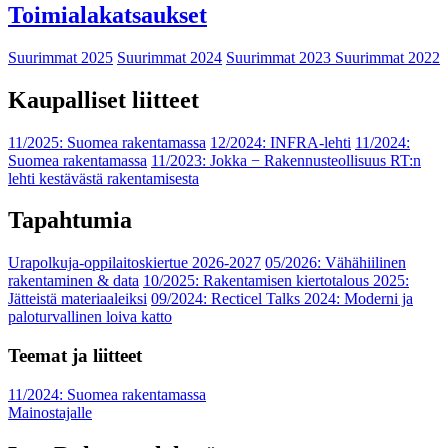
Toimialakatsaukset
Suurimmat 2025
Suurimmat 2024
Suurimmat 2023
Suurimmat 2022
Kaupalliset liitteet
11/2025: Suomea rakentamassa
12/2024: INFRA-lehti
11/2024:
Suomea rakentamassa
11/2023: Jokka − Rakennusteollisuus RT:n
lehti kestävästä rakentamisesta
Tapahtumia
Urapolkuja-oppilaitoskiertue 2026-2027
05/2026: Vähähiilinen
rakentaminen & data
10/2025: Rakentamisen kiertotalous 2025:
Jätteistä materiaaleiksi
09/2024: Recticel Talks 2024: Moderni ja
paloturvallinen loiva katto
Teemat ja liitteet
11/2024: Suomea rakentamassa
Mainostajalle