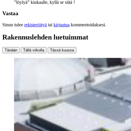
”löylyä” kiukaalle, kyllä se siitä !
Vastaa
Sinun tulee
rekisteröityä
tai
kirjautua
kommentoidaksesi.
Rakennuslehden luetuimmat
Tänään
Tällä viikolla
Tässä kuussa