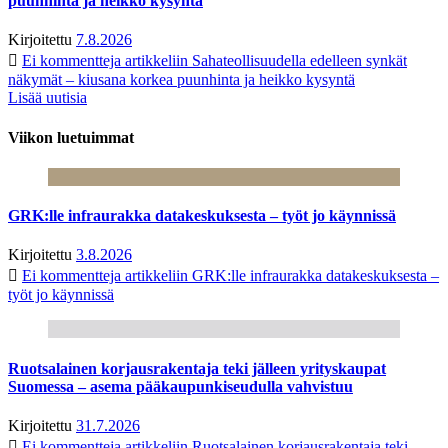
puunhinta ja heikko kysyntä
Kirjoitettu
7.8.2026
Ei kommentteja
artikkeliin Sahateollisuudella edelleen synkät
näkymät – kiusana korkea puunhinta ja heikko kysyntä
Lisää uutisia
Viikon luetuimmat
GRK:lle infraurakka datakeskuksesta – työt jo käynnissä
Kirjoitettu
3.8.2026
Ei kommentteja
artikkeliin GRK:lle infraurakka datakeskuksesta –
työt jo käynnissä
Ruotsalainen korjausrakentaja teki jälleen yrityskaupat
Suomessa – asema pääkaupunkiseudulla vahvistuu
Kirjoitettu
31.7.2026
Ei kommentteja
artikkeliin Ruotsalainen korjausrakentaja teki