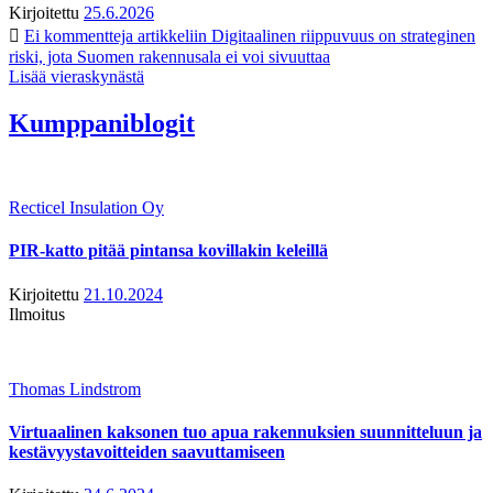
Kirjoitettu
25.6.2026
Ei kommentteja
artikkeliin Digitaalinen riippuvuus on strateginen
riski, jota Suomen rakennusala ei voi sivuuttaa
Lisää vieraskynästä
Kumppaniblogit
Recticel Insulation Oy
PIR-katto pitää pintansa kovillakin keleillä
Kirjoitettu
21.10.2024
Ilmoitus
Thomas Lindstrom
Virtuaalinen kaksonen tuo apua rakennuksien suunnitteluun ja
kestävyystavoitteiden saavuttamiseen