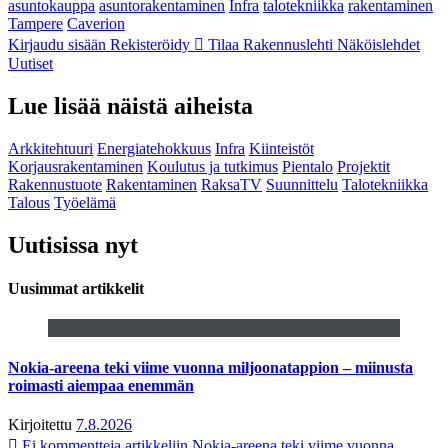
asuntokauppa
asuntorakentaminen
Infra
talotekniikka
rakentaminen
Tampere
Caverion
Kirjaudu sisään
Rekisteröidy
Tilaa Rakennuslehti
Näköislehdet
Uutiset
Lue lisää näistä aiheista
Arkkitehtuuri
Energiatehokkuus
Infra
Kiinteistöt
Korjausrakentaminen
Koulutus ja tutkimus
Pientalo
Projektit
Rakennustuote
Rakentaminen
RaksaTV
Suunnittelu
Talotekniikka
Talous
Työelämä
Uutisissa nyt
Uusimmat artikkelit
Nokia-areena teki viime vuonna miljoonatappion – miinusta
roimasti aiempaa enemmän
Kirjoitettu
7.8.2026
Ei kommentteja
artikkeliin Nokia-areena teki viime vuonna