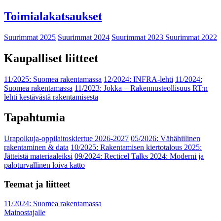
Toimialakatsaukset
Suurimmat 2025
Suurimmat 2024
Suurimmat 2023
Suurimmat 2022
Kaupalliset liitteet
11/2025: Suomea rakentamassa
12/2024: INFRA-lehti
11/2024:
Suomea rakentamassa
11/2023: Jokka − Rakennusteollisuus RT:n
lehti kestävästä rakentamisesta
Tapahtumia
Urapolkuja-oppilaitoskiertue 2026-2027
05/2026: Vähähiilinen
rakentaminen & data
10/2025: Rakentamisen kiertotalous 2025:
Jätteistä materiaaleiksi
09/2024: Recticel Talks 2024: Moderni ja
paloturvallinen loiva katto
Teemat ja liitteet
11/2024: Suomea rakentamassa
Mainostajalle