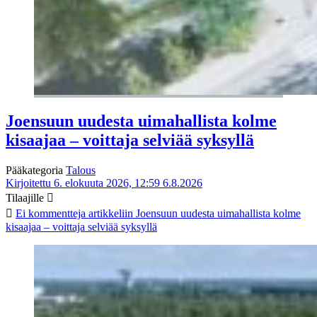
Joensuun uudesta uimahallista kolme
kisaajaa – voittaja selviää syksyllä
Pääkategoria
Talous
Kirjoitettu 6. elokuuta 2026, 12:59
6.8.2026
Tilaajille
Ei kommentteja
artikkeliin Joensuun uudesta uimahallista kolme
kisaajaa – voittaja selviää syksyllä