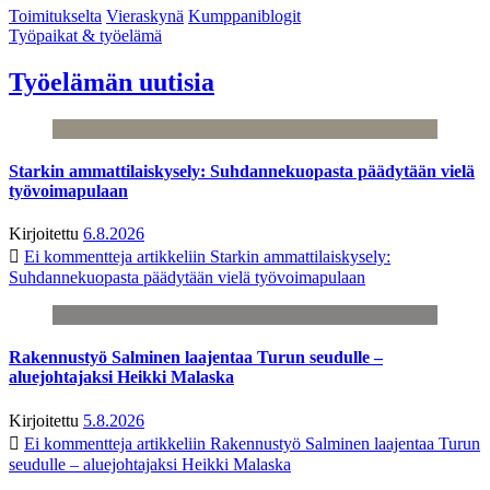
Toimitukselta
Vieraskynä
Kumppaniblogit
Työpaikat & työelämä
Työelämän uutisia
Starkin ammattilaiskysely: Suhdannekuopasta päädytään vielä
työvoimapulaan
Kirjoitettu
6.8.2026
Ei kommentteja
artikkeliin Starkin ammattilaiskysely:
Suhdannekuopasta päädytään vielä työvoimapulaan
Rakennustyö Salminen laajentaa Turun seudulle –
aluejohtajaksi Heikki Malaska
Kirjoitettu
5.8.2026
Ei kommentteja
artikkeliin Rakennustyö Salminen laajentaa Turun
seudulle – aluejohtajaksi Heikki Malaska