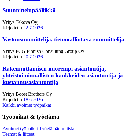
Suunnittelupäällikkö
Yritys
Tekova Oyj
Kirjoitettu
22.7.2026
Vastuusuunnittelija, tietomallintava suunnittelija
Yritys
FCG Finnish Consulting Group Oy
Kirjoitettu
20.7.2026
Rakennuttamisen nuorempi asiantuntija,
yhteistoiminnallisten hankkeiden asiantuntija ja
kustannusasiantuntija
Yritys
Boost Brothers Oy
Kirjoitettu
18.6.2026
Kaikki avoimet työpaikat
Työpaikat & työelämä
Avoimet työpaikat
Työelämän uutisia
Teemat & liitteet