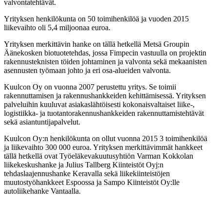
valvontatehtävät.
Yrityksen henkilökunta on 50 toimihenkilöä ja vuoden 2015
liikevaihto oli 5,4 miljoonaa euroa.
Yrityksen merkittävin hanke on tällä hetkellä Metsä Groupin
Äänekosken biotuotetehdas, jossa Fimpecin vastuulla on projektin
rakennusteknisten töiden johtaminen ja valvonta sekä mekaanisten
asennusten työmaan johto ja eri osa-alueiden valvonta.
Kuulcon Oy on vuonna 2007 perustettu yritys. Se toimii
rakennuttamisen ja rakennushankkeiden kehittämisessä. Yrityksen
palveluihin kuuluvat asiakaslähtöisesti kokonaisvaltaiset liike-,
logistiikka- ja tuotantorakennushankkeiden rakennuttamistehtävät
sekä asiantuntijapalvelut.
Kuulcon Oy:n henkilökunta on ollut vuonna 2015 3 toimihenkilöä
ja liikevaihto 300 000 euroa. Yrityksen merkittävimmät hankkeet
tällä hetkellä ovat Työeläkevakuutusyhtiön Varman Kokkolan
liikekeskushanke ja Julius Tallberg Kiinteistöt Oyj:n
tehdaslaajennushanke Keravalla sekä liikekiinteistöjen
muutostyöhankkeet Espoossa ja Sampo Kiinteistöt Oy:lle
autoliikehanke Vantaalla.