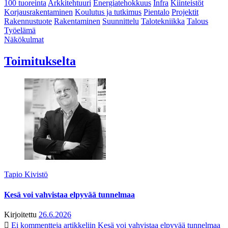
100 tuoreinta
Arkkitehtuuri
Energiatehokkuus
Infra
Kiinteistöt
Korjausrakentaminen
Koulutus ja tutkimus
Pientalo
Projektit
Rakennustuote
Rakentaminen
Suunnittelu
Talotekniikka
Talous
Työelämä
Näkökulmat
Toimitukselta
Tapio Kivistö
Kesä voi vahvistaa elpyvää tunnelmaa
Kirjoitettu
26.6.2026
Ei kommentteja
artikkeliin Kesä voi vahvistaa elpyvää tunnelmaa