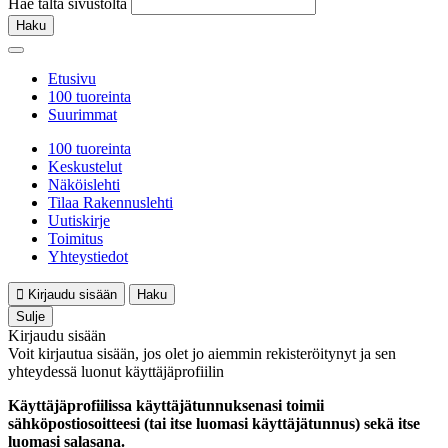
Hae tältä sivustolta
Haku
Etusivu
100 tuoreinta
Suurimmat
100 tuoreinta
Keskustelut
Näköislehti
Tilaa Rakennuslehti
Uutiskirje
Toimitus
Yhteystiedot
Kirjaudu sisään
Haku
Sulje
Kirjaudu sisään
Voit kirjautua sisään, jos olet jo aiemmin rekisteröitynyt ja sen
yhteydessä luonut käyttäjäprofiilin
Käyttäjäprofiilissa käyttäjätunnuksenasi toimii
sähköpostiosoitteesi (tai itse luomasi käyttäjätunnus) sekä itse
luomasi salasana.