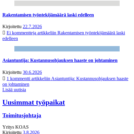
Rakentamisen työntekijämäärä laski edelleen
Kirjoitettu
22.7.2026
Ei kommentteja
artikkeliin Rakentamisen työntekijämäärä laski
edelleen
Asiantuntija: Kustannusohjauksen haaste on johtaminen
Kirjoitettu
30.6.2026
1 kommentti
artikkeliin Asiantuntija: Kustannusohjauksen haaste
on johtaminen
Lisää uutisia
Uusimmat työpaikat
Toimitusjohtaja
Yritys
KOAS
Kirjoitettu
3.8.2026