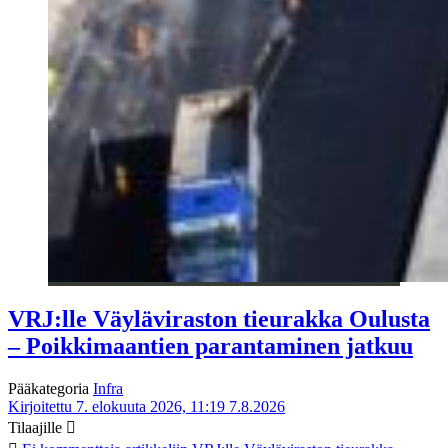
VRJ:lle Väyläviraston tieurakka Oulusta
– Poikkimaantien parantaminen jatkuu
Pääkategoria
Infra
Kirjoitettu 7. elokuuta 2026, 11:19
7.8.2026
Tilaajille