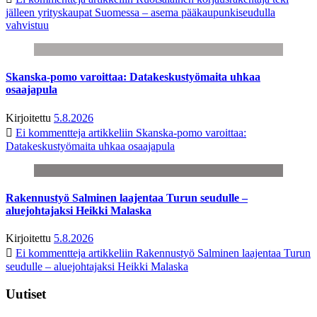
jälleen yrityskaupat Suomessa – asema pääkaupunkiseudulla
vahvistuu
Skanska-pomo varoittaa: Datakeskustyömaita uhkaa
osaajapula
Kirjoitettu
5.8.2026
Ei kommentteja
artikkeliin Skanska-pomo varoittaa:
Datakeskustyömaita uhkaa osaajapula
Rakennustyö Salminen laajentaa Turun seudulle –
aluejohtajaksi Heikki Malaska
Kirjoitettu
5.8.2026
Ei kommentteja
artikkeliin Rakennustyö Salminen laajentaa Turun
seudulle – aluejohtajaksi Heikki Malaska
Uutiset