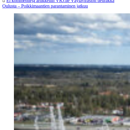
Ei kommentteja
artikkeliin VRJ:lle Väyläviraston tieurakka
Oulusta – Poikkimaantien parantaminen jatkuu