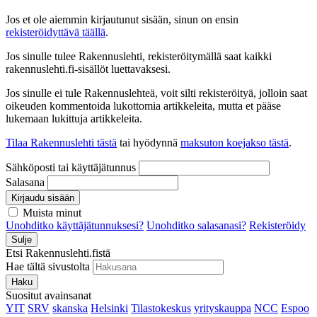
Jos et ole aiemmin kirjautunut sisään, sinun on ensin
rekisteröidyttävä täällä
.
Jos sinulle tulee Rakennuslehti, rekisteröitymällä saat kaikki
rakennuslehti.fi-sisällöt luettavaksesi.
Jos sinulle ei tule Rakennuslehteä, voit silti rekisteröityä, jolloin saat
oikeuden kommentoida lukottomia artikkeleita, mutta et pääse
lukemaan lukittuja artikkeleita.
Tilaa Rakennuslehti tästä
tai hyödynnä
maksuton koejakso tästä
.
Sähköposti tai käyttäjätunnus
Salasana
Kirjaudu sisään
Muista minut
Unohditko käyttäjätunnuksesi?
Unohditko salasanasi?
Rekisteröidy
Sulje
Etsi Rakennuslehti.fistä
Hae tältä sivustolta
Haku
Suositut avainsanat
YIT
SRV
skanska
Helsinki
Tilastokeskus
yrityskauppa
NCC
Espoo