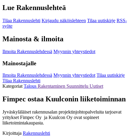
Lue Rakennuslehteä
Tilaa Rakennuslehti
Kirjaudu näköislehteen
Tilaa uutiskirje
RSS-
syöte
Mainosta & ilmoita
Ilmoita Rakennuslehdessä
Myynnin yhteystiedot
Mainostajalle
Ilmoita Rakennuslehdessä
Myynnin yhteystiedot
Tilaa uutiskirje
Tilaa Rakennuslehti
Kategoriat
Talous
Rakentaminen
Suunnittelu
Uutiset
Fimpec ostaa Kuulconin liiketoiminnan
Jyväskyläläiset rakennusalan projektinjohtopalveluita tarjoavat
yritykset Fimpec Oy ja Kuulcon Oy ovat sopineet
liiketoimintakaupasta.
Kirjoittaja
Rakennuslehti