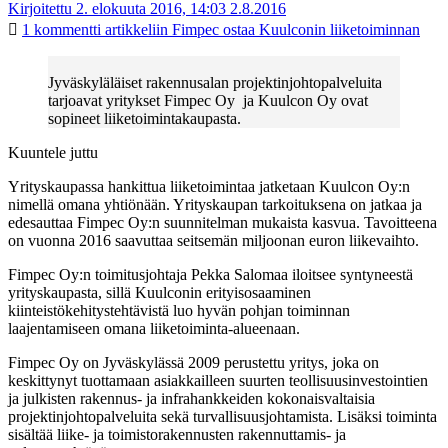
Kirjoitettu 2. elokuuta 2016, 14:03
2.8.2016
1 kommentti
artikkeliin Fimpec ostaa Kuulconin liiketoiminnan
Jyväskyläläiset rakennusalan projektinjohtopalveluita
tarjoavat yritykset Fimpec Oy ja Kuulcon Oy ovat
sopineet liiketoimintakaupasta.
Kuuntele juttu
Yrityskaupassa hankittua liiketoimintaa jatketaan Kuulcon Oy:n
nimellä omana yhtiönään. Yrityskaupan tarkoituksena on jatkaa ja
edesauttaa Fimpec Oy:n suunnitelman mukaista kasvua. Tavoitteena
on vuonna 2016 saavuttaa seitsemän miljoonan euron liikevaihto.
Fimpec Oy:n toimitusjohtaja Pekka Salomaa iloitsee syntyneestä
yrityskaupasta, sillä Kuulconin erityisosaaminen
kiinteistökehitystehtävistä luo hyvän pohjan toiminnan
laajentamiseen omana liiketoiminta-alueenaan.
Fimpec Oy on Jyväskylässä 2009 perustettu yritys, joka on
keskittynyt tuottamaan asiakkailleen suurten teollisuusinvestointien
ja julkisten rakennus- ja infrahankkeiden kokonaisvaltaisia
projektinjohtopalveluita sekä turvallisuusjohtamista. Lisäksi toiminta
sisältää liike- ja toimistorakennusten rakennuttamis- ja