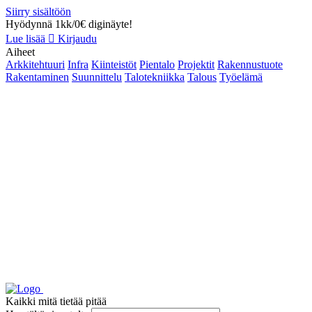
Siirry sisältöön
Hyödynnä 1kk/0€ diginäyte!
Lue lisää
Kirjaudu
Aiheet
Arkkitehtuuri
Infra
Kiinteistöt
Pientalo
Projektit
Rakennustuote
Rakentaminen
Suunnittelu
Talotekniikka
Talous
Työelämä
Kaikki mitä tietää pitää