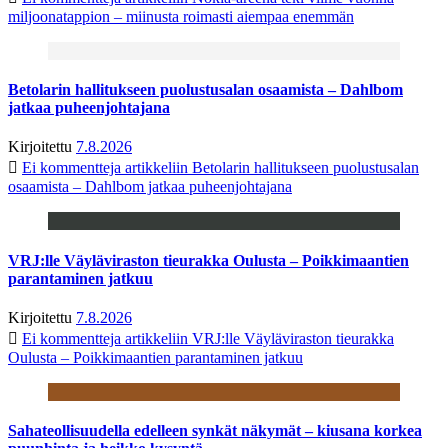
miljoonatappion – miinusta roimasti aiempaa enemmän
Betolarin hallitukseen puolustusalan osaamista – Dahlbom
jatkaa puheenjohtajana
Kirjoitettu
7.8.2026
Ei kommentteja
artikkeliin Betolarin hallitukseen puolustusalan
osaamista – Dahlbom jatkaa puheenjohtajana
VRJ:lle Väyläviraston tieurakka Oulusta – Poikkimaantien
parantaminen jatkuu
Kirjoitettu
7.8.2026
Ei kommentteja
artikkeliin VRJ:lle Väyläviraston tieurakka
Oulusta – Poikkimaantien parantaminen jatkuu
Sahateollisuudella edelleen synkät näkymät – kiusana korkea