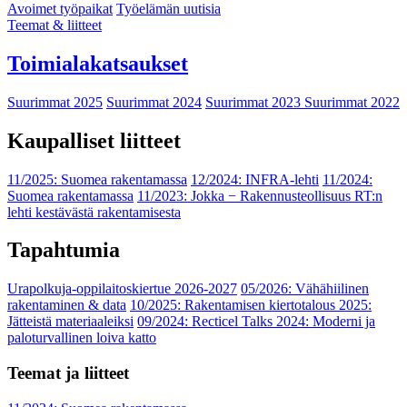
Avoimet työpaikat
Työelämän uutisia
Teemat & liitteet
Toimialakatsaukset
Suurimmat 2025
Suurimmat 2024
Suurimmat 2023
Suurimmat 2022
Kaupalliset liitteet
11/2025: Suomea rakentamassa
12/2024: INFRA-lehti
11/2024:
Suomea rakentamassa
11/2023: Jokka − Rakennusteollisuus RT:n
lehti kestävästä rakentamisesta
Tapahtumia
Urapolkuja-oppilaitoskiertue 2026-2027
05/2026: Vähähiilinen
rakentaminen & data
10/2025: Rakentamisen kiertotalous 2025:
Jätteistä materiaaleiksi
09/2024: Recticel Talks 2024: Moderni ja
paloturvallinen loiva katto
Teemat ja liitteet