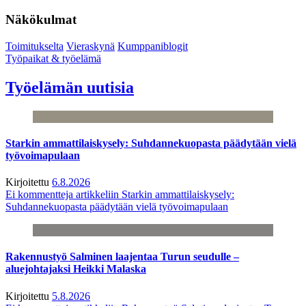
Näkökulmat
Toimitukselta
Vieraskynä
Kumppaniblogit
Työpaikat & työelämä
Työelämän uutisia
Starkin ammattilaiskysely: Suhdannekuopasta päädytään vielä
työvoimapulaan
Kirjoitettu
6.8.2026
Ei kommentteja
artikkeliin Starkin ammattilaiskysely:
Suhdannekuopasta päädytään vielä työvoimapulaan
Rakennustyö Salminen laajentaa Turun seudulle –
aluejohtajaksi Heikki Malaska
Kirjoitettu
5.8.2026