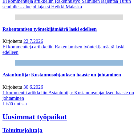
Ei kommentteja
artikkeliin Rakennustyö Salminen laajentaa Turun
seudulle – aluejohtajaksi Heikki Malaska
Rakentamisen työntekijämäärä laski edelleen
Kirjoitettu
22.7.2026
Ei kommentteja
artikkeliin Rakentamisen työntekijämäärä laski
edelleen
Asiantuntija: Kustannusohjauksen haaste on johtaminen
Kirjoitettu
30.6.2026
1 kommentti
artikkeliin Asiantuntija: Kustannusohjauksen haaste on
johtaminen
Lisää uutisia
Uusimmat työpaikat
Toimitusjohtaja