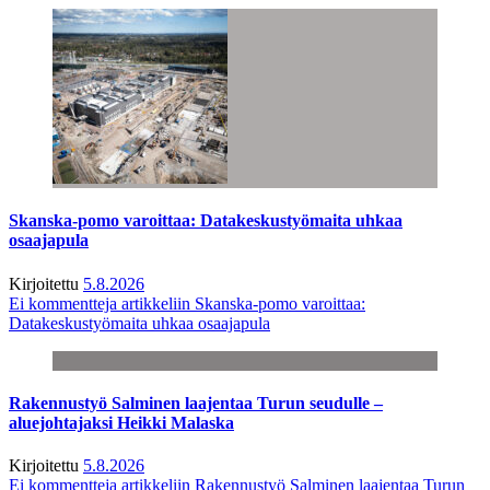
Skanska-pomo varoittaa: Datakeskustyömaita uhkaa
osaajapula
Kirjoitettu
5.8.2026
Ei kommentteja
artikkeliin Skanska-pomo varoittaa:
Datakeskustyömaita uhkaa osaajapula
Rakennustyö Salminen laajentaa Turun seudulle –
aluejohtajaksi Heikki Malaska
Kirjoitettu
5.8.2026
Ei kommentteja
artikkeliin Rakennustyö Salminen laajentaa Turun