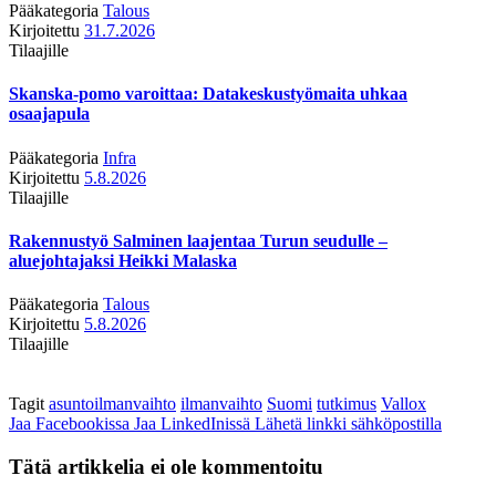
Pääkategoria
Talous
Kirjoitettu
31.7.2026
Tilaajille
Skanska-pomo varoittaa: Datakeskustyömaita uhkaa
osaajapula
Pääkategoria
Infra
Kirjoitettu
5.8.2026
Tilaajille
Rakennustyö Salminen laajentaa Turun seudulle –
aluejohtajaksi Heikki Malaska
Pääkategoria
Talous
Kirjoitettu
5.8.2026
Tilaajille
Tagit
asuntoilmanvaihto
ilmanvaihto
Suomi
tutkimus
Vallox
Jaa Facebookissa
Jaa LinkedInissä
Lähetä linkki sähköpostilla
Tätä artikkelia ei ole kommentoitu