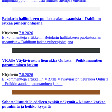
miljoonatappion – miinusta roimasti aiempaa enemmän
Betolarin hallitukseen puolustusalan osaamista – Dahlbom
jatkaa puheenjohtajana
Kirjoitettu
7.8.2026
Ei kommentteja
artikkeliin Betolarin hallitukseen puolustusalan
osaamista – Dahlbom jatkaa puheenjohtajana
VRJ:lle Väyläviraston tieurakka Oulusta – Poikkimaantien
parantaminen jatkuu
Kirjoitettu
7.8.2026
Ei kommentteja
artikkeliin VRJ:lle Väyläviraston tieurakka Oulusta
– Poikkimaantien parantaminen jatkuu
Sahateollisuudella edelleen synkät näkymät – kiusana korkea
puunhinta ja heikko kysyntä