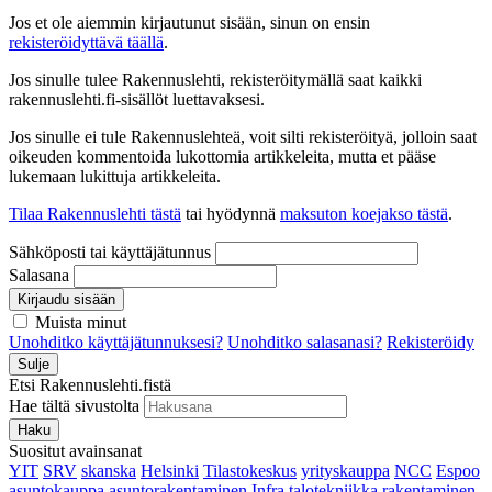
Jos et ole aiemmin kirjautunut sisään, sinun on ensin
rekisteröidyttävä täällä
.
Jos sinulle tulee Rakennuslehti, rekisteröitymällä saat kaikki
rakennuslehti.fi-sisällöt luettavaksesi.
Jos sinulle ei tule Rakennuslehteä, voit silti rekisteröityä, jolloin saat
oikeuden kommentoida lukottomia artikkeleita, mutta et pääse
lukemaan lukittuja artikkeleita.
Tilaa Rakennuslehti tästä
tai hyödynnä
maksuton koejakso tästä
.
Sähköposti tai käyttäjätunnus
Salasana
Kirjaudu sisään
Muista minut
Unohditko käyttäjätunnuksesi?
Unohditko salasanasi?
Rekisteröidy
Sulje
Etsi Rakennuslehti.fistä
Hae tältä sivustolta
Haku
Suositut avainsanat
YIT
SRV
skanska
Helsinki
Tilastokeskus
yrityskauppa
NCC
Espoo
asuntokauppa
asuntorakentaminen
Infra
talotekniikka
rakentaminen