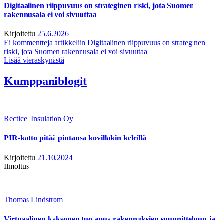
Digitaalinen riippuvuus on strateginen riski, jota Suomen
rakennusala ei voi sivuuttaa
Kirjoitettu
25.6.2026
Ei kommentteja
artikkeliin Digitaalinen riippuvuus on strateginen
riski, jota Suomen rakennusala ei voi sivuuttaa
Lisää vieraskynästä
Kumppaniblogit
Recticel Insulation Oy
PIR-katto pitää pintansa kovillakin keleillä
Kirjoitettu
21.10.2024
Ilmoitus
Thomas Lindstrom
Virtuaalinen kaksonen tuo apua rakennuksien suunnitteluun ja