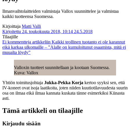
Ilmanvaihtolaitteiden valmistaja Vallox suunnittelee ja valmistaa
kaikki tuotteensa Suomessa.
Kirjoittaja
Matti Valli
Kirjoitettu 24. toukokuuta 2018, 10:14
24.5.2018
Tilaajille
Ei kommentteja
artikkeliin Kaikki teollinen tuotanto ei ole karannut
eikä karkaa ulkomaille – ”Alalle on kumuloitunut osaamista, mitä ei
muualta löydy”
Valloxin tuotteet suunnitellaan ja kootaan Suomessa.
Kuva: Vallox
Yhtiön toimitusjohtaja
Jukka-Pekka Korja
kertoo syyksi sen, että
IV-koneet ovat isoja laatikoita, joten niiden kuutiotilavuudesta suurin
osa on ilmaa eikä ilmaa kannata kuskata tänne esimerkiksi Kiinasta
asti.
Tämä artikkeli on tilaajille
Kirjaudu sisään