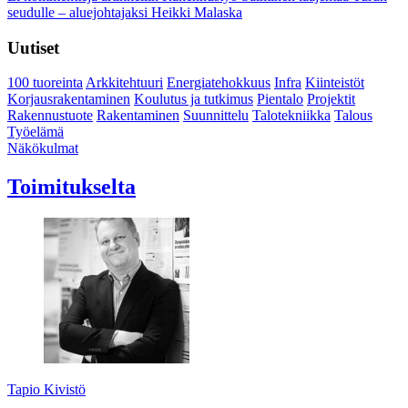
seudulle – aluejohtajaksi Heikki Malaska
Uutiset
100 tuoreinta
Arkkitehtuuri
Energiatehokkuus
Infra
Kiinteistöt
Korjausrakentaminen
Koulutus ja tutkimus
Pientalo
Projektit
Rakennustuote
Rakentaminen
Suunnittelu
Talotekniikka
Talous
Työelämä
Näkökulmat
Toimitukselta
Tapio Kivistö