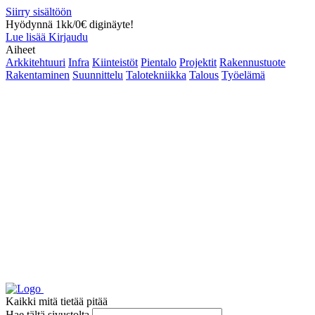
Siirry sisältöön
Hyödynnä 1kk/0€ diginäyte!
Lue lisää
Kirjaudu
Aiheet
Arkkitehtuuri
Infra
Kiinteistöt
Pientalo
Projektit
Rakennustuote
Rakentaminen
Suunnittelu
Talotekniikka
Talous
Työelämä
Kaikki mitä tietää pitää
Hae tältä sivustolta