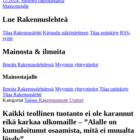
11/2024: Suomea rakentamassa
Mainostajalle
Lue Rakennuslehteä
Tilaa Rakennuslehti
Kirjaudu näköislehteen
Tilaa uutiskirje
RSS-
syöte
Mainosta & ilmoita
Ilmoita Rakennuslehdessä
Myynnin yhteystiedot
Mainostajalle
Ilmoita Rakennuslehdessä
Myynnin yhteystiedot
Tilaa uutiskirje
Tilaa Rakennuslehti
Kategoriat
Talous
Rakennustuote
Uutiset
Kaikki teollinen tuotanto ei ole karannut
eikä karkaa ulkomaille – ”Alalle on
kumuloitunut osaamista, mitä ei muualta
löydy”