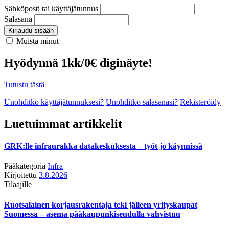
Sähköposti tai käyttäjätunnus
Salasana
Kirjaudu sisään
Muista minut
Hyödynnä 1kk/0€ diginäyte!
Tutustu tästä
Unohditko käyttäjätunnuksesi?
Unohditko salasanasi?
Rekisteröidy
Luetuimmat artikkelit
GRK:lle infraurakka datakeskuksesta – työt jo käynnissä
Pääkategoria
Infra
Kirjoitettu
3.8.2026
Tilaajille
Ruotsalainen korjausrakentaja teki jälleen yrityskaupat
Suomessa – asema pääkaupunkiseudulla vahvistuu