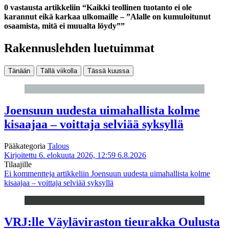
0 vastausta artikkeliin “Kaikki teollinen tuotanto ei ole
karannut eikä karkaa ulkomaille – ”Alalle on kumuloitunut
osaamista, mitä ei muualta löydy””
Rakennuslehden luetuimmat
Tänään
Tällä viikolla
Tässä kuussa
Joensuun uudesta uimahallista kolme
kisaajaa – voittaja selviää syksyllä
Pääkategoria
Talous
Kirjoitettu 6. elokuuta 2026, 12:59
6.8.2026
Tilaajille
Ei kommentteja
artikkeliin Joensuun uudesta uimahallista kolme
kisaajaa – voittaja selviää syksyllä
VRJ:lle Väyläviraston tieurakka Oulusta