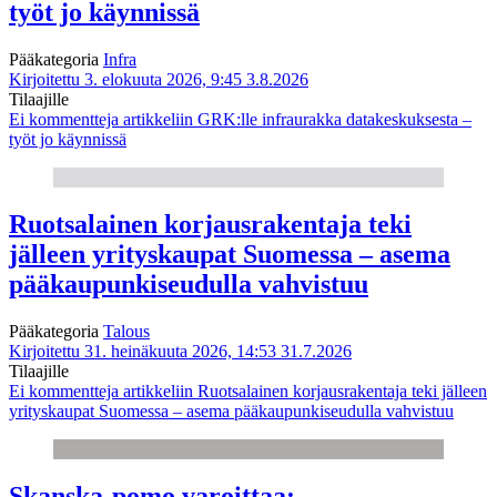
työt jo käynnissä
Pääkategoria
Infra
Kirjoitettu 3. elokuuta 2026, 9:45
3.8.2026
Tilaajille
Ei kommentteja
artikkeliin GRK:lle infraurakka datakeskuksesta –
työt jo käynnissä
Ruotsalainen korjausrakentaja teki
jälleen yrityskaupat Suomessa – asema
pääkaupunkiseudulla vahvistuu
Pääkategoria
Talous
Kirjoitettu 31. heinäkuuta 2026, 14:53
31.7.2026
Tilaajille
Ei kommentteja
artikkeliin Ruotsalainen korjausrakentaja teki jälleen
yrityskaupat Suomessa – asema pääkaupunkiseudulla vahvistuu
Skanska-pomo varoittaa: