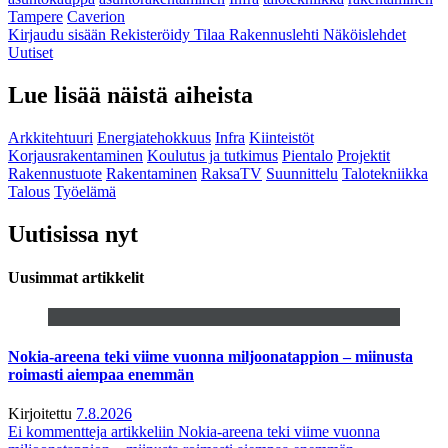
Tampere
Caverion
Kirjaudu sisään
Rekisteröidy
Tilaa Rakennuslehti
Näköislehdet
Uutiset
Lue lisää näistä aiheista
Arkkitehtuuri
Energiatehokkuus
Infra
Kiinteistöt
Korjausrakentaminen
Koulutus ja tutkimus
Pientalo
Projektit
Rakennustuote
Rakentaminen
RaksaTV
Suunnittelu
Talotekniikka
Talous
Työelämä
Uutisissa nyt
Uusimmat artikkelit
Nokia-areena teki viime vuonna miljoonatappion – miinusta
roimasti aiempaa enemmän
Kirjoitettu
7.8.2026
Ei kommentteja
artikkeliin Nokia-areena teki viime vuonna