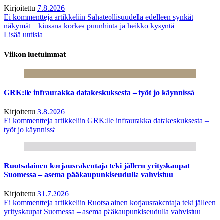
Kirjoitettu
7.8.2026
Ei kommentteja
artikkeliin Sahateollisuudella edelleen synkät
näkymät – kiusana korkea puunhinta ja heikko kysyntä
Lisää uutisia
Viikon luetuimmat
GRK:lle infraurakka datakeskuksesta – työt jo käynnissä
Kirjoitettu
3.8.2026
Ei kommentteja
artikkeliin GRK:lle infraurakka datakeskuksesta –
työt jo käynnissä
Ruotsalainen korjausrakentaja teki jälleen yrityskaupat
Suomessa – asema pääkaupunkiseudulla vahvistuu
Kirjoitettu
31.7.2026
Ei kommentteja
artikkeliin Ruotsalainen korjausrakentaja teki jälleen
yrityskaupat Suomessa – asema pääkaupunkiseudulla vahvistuu