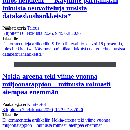
tulos heikkeni – ”Käymme parhaillaan
lukuisia neuvotteluja uusista
datakeskushankkeista”
Pääkategoria
Talous
Kirjoitettu 6. elokuuta 2026, 9:45
6.8.2026
Tilaajille
Ei kommentteja
artikkeliin SRV:n liikevaihto kasvoi 18 prosenttia,
tulos heikkeni – ”Käymme parhaillaan lukuisia neuvotteluja uusista
datakeskushankkeista”
Nokia-areena teki viime vuonna
miljoonatappion – miinusta roimasti
aiempaa enemmän
Pääkategoria
Kiinteistöt
Kirjoitettu 7. elokuuta 2026, 15:22
7.8.2026
Tilaajille
Ei kommentteja
artikkeliin Nokia-areena teki viime vuonna
miljoonatappion – miinusta roimasti aiempaa enemmän