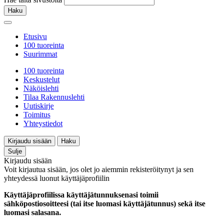
Haku
Etusivu
100 tuoreinta
Suurimmat
100 tuoreinta
Keskustelut
Näköislehti
Tilaa Rakennuslehti
Uutiskirje
Toimitus
Yhteystiedot
Kirjaudu sisään
Haku
Sulje
Kirjaudu sisään
Voit kirjautua sisään, jos olet jo aiemmin rekisteröitynyt ja sen
yhteydessä luonut käyttäjäprofiilin
Käyttäjäprofiilissa käyttäjätunnuksenasi toimii
sähköpostiosoitteesi (tai itse luomasi käyttäjätunnus) sekä itse
luomasi salasana.