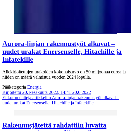
Aurora-linjan rakennustyöt alkavat –
uudet urakat Enersenselle, Hitachille ja
Infatekille
Allekirjoitettujen urakoiden kokonaisarvo on 50 miljoonaa euroa ja
niiden on määrä valmistua vuoden 2024 lopulla.
Pääkategoria
Energia
Kirjoitettu 20. kesäkuuta 2022, 14:41
20.6.2022
Ei kommentteja
artikkeliin Aurora-linjan rakennustyöt alkavat –
uudet urakat Enersenselle, Hitachille ja Infatekille
Rakennusjätettä rahdattiin luvatta