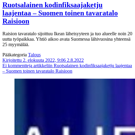
Ruotsalainen kodinfiksaajaketju
laajentaa – Suomen toinen tavaratalo
Raisioon
Raision tavaratalo sijoittuu Ikean läheisyyteen ja tuo alueelle noin 20
uutta työpaikkaa. Yhtiö aikoo avata Suomessa lähivuosina yhteensä
25 myymälää.
Pääkategoria
Talous
Kirjoitettu 2. elokuuta 2022, 9:06
2.8.2022
Ei kommentteja
artikkeliin Ruotsalainen kodinfiksaajaketju laajentaa
– Suomen toinen tavaratalo Raisioon