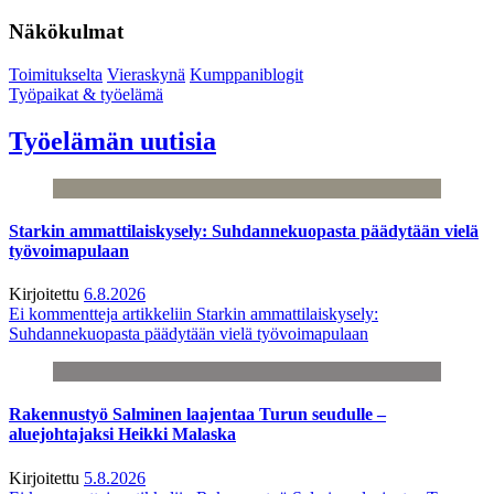
Näkökulmat
Toimitukselta
Vieraskynä
Kumppaniblogit
Työpaikat & työelämä
Työelämän uutisia
Starkin ammattilaiskysely: Suhdannekuopasta päädytään vielä
työvoimapulaan
Kirjoitettu
6.8.2026
Ei kommentteja
artikkeliin Starkin ammattilaiskysely:
Suhdannekuopasta päädytään vielä työvoimapulaan
Rakennustyö Salminen laajentaa Turun seudulle –
aluejohtajaksi Heikki Malaska
Kirjoitettu
5.8.2026