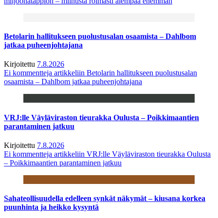
miljoonatappion – miinusta roimasti aiempaa enemmän
Betolarin hallitukseen puolustusalan osaamista – Dahlbom
jatkaa puheenjohtajana
Kirjoitettu
7.8.2026
Ei kommentteja
artikkeliin Betolarin hallitukseen puolustusalan
osaamista – Dahlbom jatkaa puheenjohtajana
VRJ:lle Väyläviraston tieurakka Oulusta – Poikkimaantien
parantaminen jatkuu
Kirjoitettu
7.8.2026
Ei kommentteja
artikkeliin VRJ:lle Väyläviraston tieurakka Oulusta
– Poikkimaantien parantaminen jatkuu
Sahateollisuudella edelleen synkät näkymät – kiusana korkea
puunhinta ja heikko kysyntä