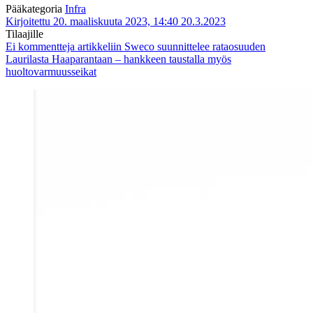
Pääkategoria
Infra
Kirjoitettu 20. maaliskuuta 2023, 14:40
20.3.2023
Tilaajille
Ei kommentteja
artikkeliin Sweco suunnittelee rataosuuden
Laurilasta Haaparantaan – hankkeen taustalla myös
huoltovarmuusseikat