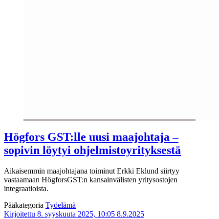
Högfors GST:lle uusi maajohtaja –
sopivin löytyi ohjelmistoyrityksestä
Aikaisemmin maajohtajana toiminut Erkki Eklund siirtyy
vastaamaan HögforsGST:n kansainvälisten yritysostojen
integraatioista.
Pääkategoria
Työelämä
Kirjoitettu 8. syyskuuta 2025, 10:05
8.9.2025