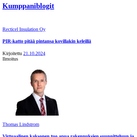
Kumppaniblogit
Recticel Insulation Oy
PIR-katto pitää pintansa kovillakin keleillä
Kirjoitettu
21.10.2024
Ilmoitus
Thomas Lindstrom
Virtuaalinen kaksonen tuo apua rakennuksien suunnitteluun ja