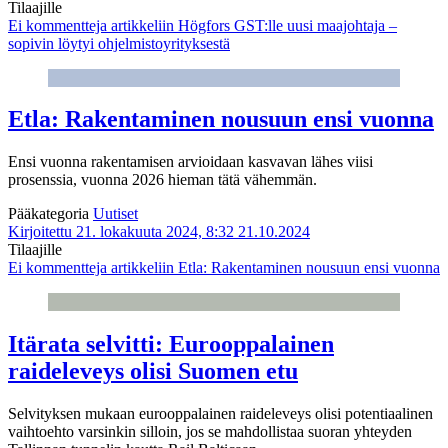
Tilaajille
Ei kommentteja
artikkeliin Högfors GST:lle uusi maajohtaja –
sopivin löytyi ohjelmistoyrityksestä
Etla: Rakentaminen nousuun ensi vuonna
Ensi vuonna rakentamisen arvioidaan kasvavan lähes viisi
prosenssia, vuonna 2026 hieman tätä vähemmän.
Pääkategoria
Uutiset
Kirjoitettu 21. lokakuuta 2024, 8:32
21.10.2024
Tilaajille
Ei kommentteja
artikkeliin Etla: Rakentaminen nousuun ensi vuonna
Itärata selvitti: Eurooppalainen
raideleveys olisi Suomen etu
Selvityksen mukaan eurooppalainen raideleveys olisi potentiaalinen
vaihtoehto varsinkin silloin, jos se mahdollistaa suoran yhteyden