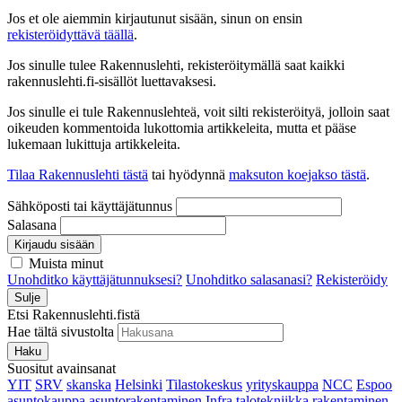
Jos et ole aiemmin kirjautunut sisään, sinun on ensin
rekisteröidyttävä täällä
.
Jos sinulle tulee Rakennuslehti, rekisteröitymällä saat kaikki
rakennuslehti.fi-sisällöt luettavaksesi.
Jos sinulle ei tule Rakennuslehteä, voit silti rekisteröityä, jolloin saat
oikeuden kommentoida lukottomia artikkeleita, mutta et pääse
lukemaan lukittuja artikkeleita.
Tilaa Rakennuslehti tästä
tai hyödynnä
maksuton koejakso tästä
.
Sähköposti tai käyttäjätunnus
Salasana
Kirjaudu sisään
Muista minut
Unohditko käyttäjätunnuksesi?
Unohditko salasanasi?
Rekisteröidy
Sulje
Etsi Rakennuslehti.fistä
Hae tältä sivustolta
Haku
Suositut avainsanat
YIT
SRV
skanska
Helsinki
Tilastokeskus
yrityskauppa
NCC
Espoo
asuntokauppa
asuntorakentaminen
Infra
talotekniikka
rakentaminen