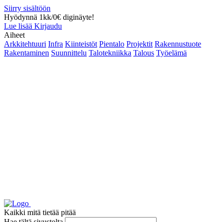
Siirry sisältöön
Hyödynnä 1kk/0€ diginäyte!
Lue lisää
Kirjaudu
Aiheet
Arkkitehtuuri
Infra
Kiinteistöt
Pientalo
Projektit
Rakennustuote
Rakentaminen
Suunnittelu
Talotekniikka
Talous
Työelämä
Kaikki mitä tietää pitää
Hae tältä sivustolta