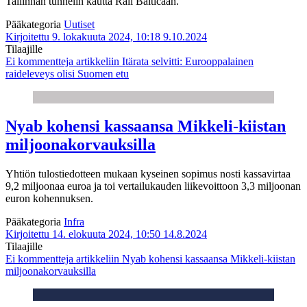
Tallinnan tunnelin kautta Rail Balticaan.
Pääkategoria
Uutiset
Kirjoitettu 9. lokakuuta 2024, 10:18
9.10.2024
Tilaajille
Ei kommentteja
artikkeliin Itärata selvitti: Eurooppalainen
raideleveys olisi Suomen etu
Nyab kohensi kassaansa Mikkeli-kiistan
miljoonakorvauksilla
Yhtiön tulostiedotteen mukaan kyseinen sopimus nosti kassavirtaa
9,2 miljoonaa euroa ja toi vertailukauden liikevoittoon 3,3 miljoonan
euron kohennuksen.
Pääkategoria
Infra
Kirjoitettu 14. elokuuta 2024, 10:50
14.8.2024
Tilaajille
Ei kommentteja
artikkeliin Nyab kohensi kassaansa Mikkeli-kiistan
miljoonakorvauksilla