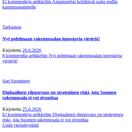
Ei kommentteja
artikkeliin Asiantuntijat kehittävät uutta mallia
kampusasumiselle
Tarkastaja
Nyt pohtimaan rakennusalan innostavia viestejä!
Kirjoitettu
26.6.2026
8 kommenttia
artikkeliin Nyt pohtimaan rakennusalan innostavia
viestejä!
Sari Suominen
Digitaalinen riippuvuus on strateginen riski, jota Suomen
rakennusala ei voi sivuuttaa
Kirjoitettu
25.6.2026
Ei kommentteja
artikkeliin Digitaalinen riippuvuus on strateginen
riski, jota Suomen rakennusala ei voi sivuuttaa
Lisää vieraskynästä