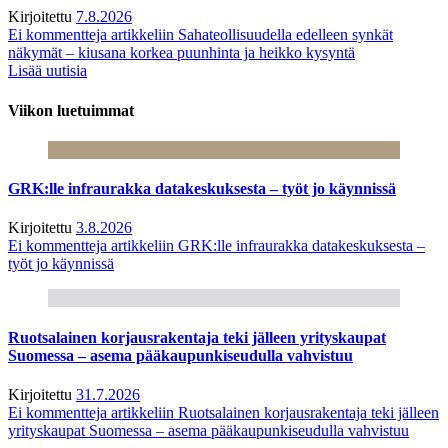
Kirjoitettu
7.8.2026
Ei kommentteja
artikkeliin Sahateollisuudella edelleen synkät
näkymät – kiusana korkea puunhinta ja heikko kysyntä
Lisää uutisia
Viikon luetuimmat
GRK:lle infraurakka datakeskuksesta – työt jo käynnissä
Kirjoitettu
3.8.2026
Ei kommentteja
artikkeliin GRK:lle infraurakka datakeskuksesta –
työt jo käynnissä
Ruotsalainen korjausrakentaja teki jälleen yrityskaupat
Suomessa – asema pääkaupunkiseudulla vahvistuu
Kirjoitettu
31.7.2026
Ei kommentteja
artikkeliin Ruotsalainen korjausrakentaja teki jälleen
yrityskaupat Suomessa – asema pääkaupunkiseudulla vahvistuu