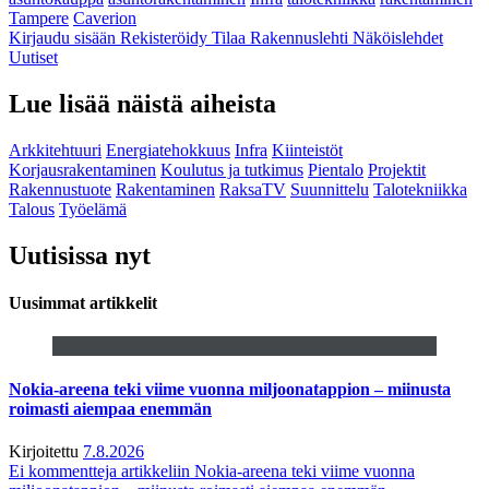
Tampere
Caverion
Kirjaudu sisään
Rekisteröidy
Tilaa Rakennuslehti
Näköislehdet
Uutiset
Lue lisää näistä aiheista
Arkkitehtuuri
Energiatehokkuus
Infra
Kiinteistöt
Korjausrakentaminen
Koulutus ja tutkimus
Pientalo
Projektit
Rakennustuote
Rakentaminen
RaksaTV
Suunnittelu
Talotekniikka
Talous
Työelämä
Uutisissa nyt
Uusimmat artikkelit
Nokia-areena teki viime vuonna miljoonatappion – miinusta
roimasti aiempaa enemmän
Kirjoitettu
7.8.2026
Ei kommentteja
artikkeliin Nokia-areena teki viime vuonna