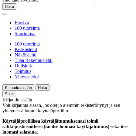
Haku
Etusivu
100 tuoreinta
Suurimmat
100 tuoreinta
Keskustelut
Näköislehti
Tilaa Rakennuslehti
Uutiskirje
Toimitus
Yhteystiedot
Kirjaudu sisään
Haku
Sulje
Kirjaudu sisään
Voit kirjautua sisään, jos olet jo aiemmin rekisteröitynyt ja sen
yhteydessä luonut käyttäjäprofiilin
Käyttäjäprofiilissa käyttäjätunnuksenasi toimii
sähköpostiosoitteesi (tai itse luomasi käyttäjätunnus) sekä itse
luomasi salasana.