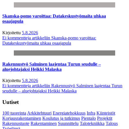
Skanska-pomo varoittaa: Datakeskustyömaita uhkaa
osaajapula
Kirjoitettu
5.8.2026
Ei kommentteja
artikkeliin Skanska-pomo varoittaa:
Datakeskustyömaita uhkaa osaajapula
Rakennustyö Salminen laajentaa Turun seudulle –
aluejohtajaksi Heikki Malaska
Kirjoitettu
5.8.2026
Ei kommentteja
artikkeliin Rakennustyö Salminen laajentaa Turun
seudulle – aluejohtajaksi Heikki Malaska
Uutiset
100 tuoreinta
Arkkitehtuuri
Energiatehokkuus
Infra
Kiinteistöt
Korjausrakentaminen
Koulutus ja tutkimus
Pientalo
Projektit
Rakennustuote
Rakentaminen
Suunnittelu
Talotekniikka
Talous
Työelämä