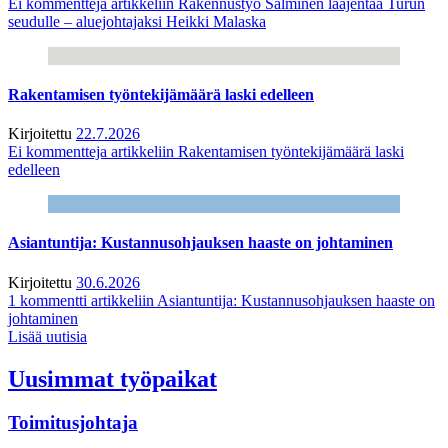
Ei kommentteja
artikkeliin Rakennustyö Salminen laajentaa Turun
seudulle – aluejohtajaksi Heikki Malaska
Rakentamisen työntekijämäärä laski edelleen
Kirjoitettu
22.7.2026
Ei kommentteja
artikkeliin Rakentamisen työntekijämäärä laski
edelleen
Asiantuntija: Kustannusohjauksen haaste on johtaminen
Kirjoitettu
30.6.2026
1 kommentti
artikkeliin Asiantuntija: Kustannusohjauksen haaste on
johtaminen
Lisää uutisia
Uusimmat työpaikat
Toimitusjohtaja