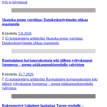
työt jo käynnissä
Skanska-pomo varoittaa: Datakeskustyömaita uhkaa
osaajapula
Kirjoitettu
5.8.2026
Ei kommentteja
artikkeliin Skanska-pomo varoittaa:
Datakeskustyömaita uhkaa osaajapula
Ruotsalainen korjausrakentaja teki jälleen yrityskaupat
Suomessa – asema pääkaupunkiseudulla vahvistuu
Kirjoitettu
31.7.2026
Ei kommentteja
artikkeliin Ruotsalainen korjausrakentaja teki
jälleen yrityskaupat Suomessa – asema pääkaupunkiseudulla
vahvistuu
Rakennustyö Salminen laajentaa Turun seudulle –