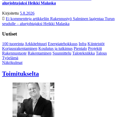
aluejohtajaksi Heikki Malaska
Kirjoitettu
5.8.2026
Ei kommentteja
artikkeliin Rakennustyö Salminen laajentaa Turun
seudulle – aluejohtajaksi Heikki Malaska
Uutiset
100 tuoreinta
Arkkitehtuuri
Energiatehokkuus
Infra
Kiinteistöt
Korjausrakentaminen
Koulutus ja tutkimus
Pientalo
Projektit
Rakennustuote
Rakentaminen
Suunnittelu
Talotekniikka
Talous
Työelämä
Näkökulmat
Toimitukselta