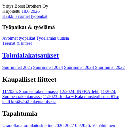
Yritys
Boost Brothers Oy
Kirjoitettu
18.6.2026
Kaikki avoimet työpaikat
Työpaikat & työelämä
Avoimet työpaikat
Työelämän uutisia
Teemat & liitteet
Toimialakatsaukset
Suurimmat 2025
Suurimmat 2024
Suurimmat 2023
Suurimmat 2022
Kaupalliset liitteet
11/2025: Suomea rakentamassa
12/2024: INFRA-lehti
11/2024:
Suomea rakentamassa
11/2023: Jokka − Rakennusteollisuus RT:n
lehti kestävästä rakentamisesta
Tapahtumia
Urapolkuja-oppilaitoskiertue 2026-2027
05/2026: Vähähiilinen