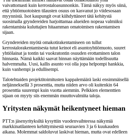
vaivattomasti kuin kerrostaloasunnonkin. Tämä näkyy myös siinä,
että yhtiömuotoisten tilausten osuus on kasvanut jo viidesosaan
myynnistä. Isot kaupungit ovat kiihdyttäneet tätä kehitystä
suosimalla gryndereiden harjoittamaa alueiden nopeaa valmiiksi
rakentamista kuluttajien hitaamman omatoimisen rakentamisen
sijaan.
Gryndereiden myötä omakotirakentamiseen on tullut
kerrostalorakentamisesta tutut keinot eli asuntoyhtiömuoto, suuret
yhtiölainat ja tontin tai vuokratontin osuuden erottaminen talon
hinnasta. Nämä kaikki saavat hinnan näyttämään todellisuutta
halvemmalta. Uusi, kallis asunto voi olla jopa helpompi hankkia,
kuin vanhempi ja edullisempi.
Talotehtaiden projektitoimitusten kappalemäärä laski ensimmäisellä
neljänneksellä 3 prosenttia, mutta niiden arvo oli kuitenkin 64
prosenttia suurempi kuin vuotta aiemmin. Pelkkien elementtien
sijaan on myyty siis enemmän muuttovalmiita taloja.
Yritysten näkymät heikentyneet hieman
PTT:n jäsenyrityksiltä kysyttiin vuodenvaihteessa näkymiä
markkinatilanteen kehittymisestä seuraavien 3 ja 6 kuukauden
aikana. Molemmat saldoluvut laskivat hieman, mutta ovat edelleen