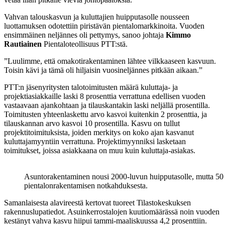
Vahvan talouskasvun ja kuluttajien huipputasolle nousseen
luottamuksen odotettiin piristävän pientalomarkkinoita. Vuoden
ensimmäinen neljännes oli pettymys, sanoo johtaja
Kimmo
Rautiainen
Pientaloteollisuus PTT:stä.
”Luulimme, että omakotirakentaminen lähtee vilkkaaseen kasvuun.
Toisin kävi ja tämä oli hiljaisin vuosineljännes pitkään aikaan.”
PTT:n jäsenyritysten talotoimitusten määrä kuluttaja- ja
projektiasiakkaille laski 8 prosenttia verrattuna edellisen vuoden
vastaavaan ajankohtaan ja tilauskantakin laski neljällä prosentilla.
Toimitusten yhteenlaskettu arvo kasvoi kuitenkin 2 prosenttia, ja
tilauskannan arvo kasvoi 10 prosentilla. Kasvu on tullut
projektitoimituksista, joiden merkitys on koko ajan kasvanut
kuluttajamyyntiin verrattuna. Projektimyynniksi lasketaan
toimitukset, joissa asiakkaana on muu kuin kuluttaja-asiakas.
Asuntorakentaminen nousi 2000-luvun huipputasolle, mutta 50 0
pientalonrakentamisen notkahduksesta.
Samanlaisesta alavireestä kertovat tuoreet Tilastokeskuksen
rakennuslupatiedot. Asuinkerrostalojen kuutiomäärässä noin vuoden
kestänyt vahva kasvu hiipui tammi-maaliskuussa 4,2 prosenttiin.