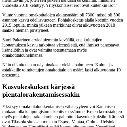
merkittävämpi, joten sen jälkeen nähdään tarkemmin, millainen
vuodesta 2018 kehittyy. Yrityskohtaiset erot ovat kuitenkin isot.”
Viime vuonna omakotitalojen aloitusmäärä oli 7300, missä oli 500
asunnon kasvu edellisvuoteen. Pohjakosketus alalla koettiin vuoden
2015 lopulla, minkä jälkeen markkinat olivat alkuvuoteen 2018
saakka hieman piristyneet.
Sami Pakarinen arvioi aiemmin keväällä, että kuluttajien
luottamuksen kasvu tarkoittaa yleensä sitä, että ihmiset panostavat
lisäneliöihin ja ovat valmiita toteuttamaan myös
omakotitalounelmansa.
Näin ei kuitenkaan näy ainakaan vielä tapahtuneen. Kuluttaja-
asiakkaille toimitettujen omakotitalojen määrä laski alkuvuonna 10
prosenttia.
Kasvukeskukset kärjessä
pientalorakentamisessakin
Yksi syy omakotitalorakentamisen vähäisyyteen voi Rautiaisen
mukaan olla kaupungistumiskehityksessämme. Kuten kerrostalojen
myös pientalojen rakentaminen painottuu kasvukeskuksiin. Kärjessä
ovat Tilastokeskuksen mukaan Espoo, Vantaa, Oulu ja Helsinki.
Viidentenä on Nurmijärvi, mikä kertoo niin sanotun Nurmijärvi-