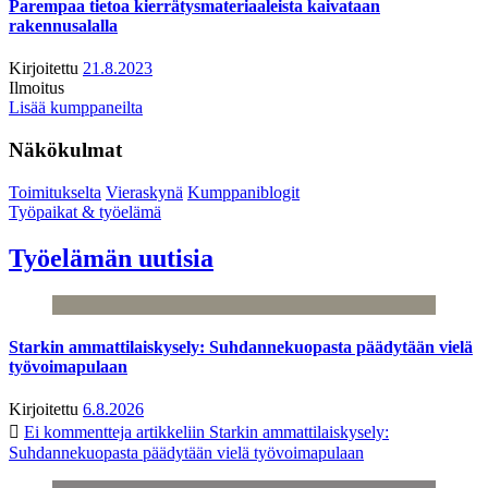
Parempaa tietoa kierrätysmateriaaleista kaivataan
rakennusalalla
Kirjoitettu
21.8.2023
Ilmoitus
Lisää kumppaneilta
Näkökulmat
Toimitukselta
Vieraskynä
Kumppaniblogit
Työpaikat & työelämä
Työelämän uutisia
Starkin ammattilaiskysely: Suhdannekuopasta päädytään vielä
työvoimapulaan
Kirjoitettu
6.8.2026
Ei kommentteja
artikkeliin Starkin ammattilaiskysely:
Suhdannekuopasta päädytään vielä työvoimapulaan