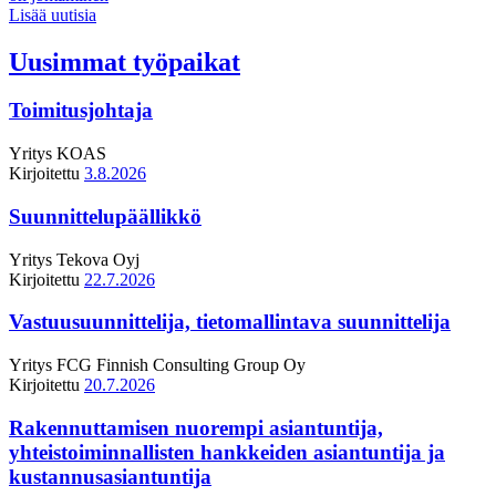
Lisää uutisia
Uusimmat työpaikat
Toimitusjohtaja
Yritys
KOAS
Kirjoitettu
3.8.2026
Suunnittelupäällikkö
Yritys
Tekova Oyj
Kirjoitettu
22.7.2026
Vastuusuunnittelija, tietomallintava suunnittelija
Yritys
FCG Finnish Consulting Group Oy
Kirjoitettu
20.7.2026
Rakennuttamisen nuorempi asiantuntija,
yhteistoiminnallisten hankkeiden asiantuntija ja
kustannusasiantuntija