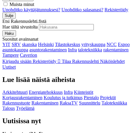
Muista minut
Unohditko käyttäjätunnuksesi?
Unohditko salasanasi?
Rekisteröidy
Sulje
Etsi Rakennuslehti.fistä
Hae tältä sivustolta
Haku
Suositut avainsanat
YIT
SRV
skanska
Helsinki
Tilastokeskus
yrityskauppa
NCC
Espoo
asuntokauppa
asuntorakentaminen
Infra
talotekniikka
rakentaminen
Tampere
Caverion
Kirjaudu sisään
Rekisteröidy
Tilaa Rakennuslehti
Näköislehdet
Uutiset
Lue lisää näistä aiheista
Arkkitehtuuri
Energiatehokkuus
Infra
Kiinteistöt
Korjausrakentaminen
Koulutus ja tutkimus
Pientalo
Projektit
Rakennustuote
Rakentaminen
RaksaTV
Suunnittelu
Talotekniikka
Talous
Työelämä
Uutisissa nyt