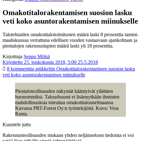
Omakotitalorakentamisen suosion lasku
veti koko asuntorakentamisen miinukselle
Talotehtaiden omakotitalotoimitusten määrä laski 8 prosenttia tammi-
maaliskuussa verrattuna edellisen vuoden vastaavaan ajankohtaan ja
pientalojen rakennuslupien määrä laski yli 18 prosenttia.
Kirjoittaja
Seppo Mölsä
Kirjoitettu 25. toukokuuta 2018, 5:00
25.5.2018
8 kommenttia
artikkeliin Omakotitalorakentamisen suosion lasku
veti koko asuntorakentamisen miinukselle
Pientaloteollisuuden näkymät kääntyivät yllättäen
huonommiksi. Talousbuumi ei lisännytkään ihmisten
mahdollisuuksia toteuttaa omakotitalounelmaansa.
Kuvassa PRT-Forest Oy:n työntekijöitä. Kuva: Vesa
Ranta.
Kuuntele juttu
Rakennusteollisuuden mukaan yhden neljänneksen tiedoista ei voi
vetää liian pitkälle vieviä johtopäätöksiä.