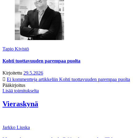
Tapio Kivistö
Kohti tuottavuuden parempaa puolta
Kirjoitettu
29.5.2026
Ei kommentteja
artikkeliin Kohti tuottavuuden parempaa puolta
Pääkirjoitus
Lisää toimitukselta
Vieraskynä
Jarkko Liuska