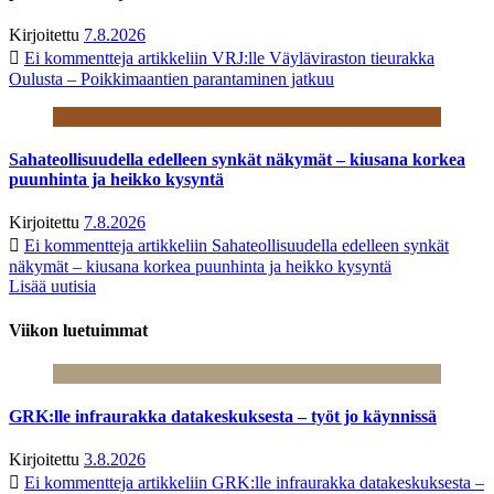
Kirjoitettu
7.8.2026
Ei kommentteja
artikkeliin VRJ:lle Väyläviraston tieurakka
Oulusta – Poikkimaantien parantaminen jatkuu
Sahateollisuudella edelleen synkät näkymät – kiusana korkea
puunhinta ja heikko kysyntä
Kirjoitettu
7.8.2026
Ei kommentteja
artikkeliin Sahateollisuudella edelleen synkät
näkymät – kiusana korkea puunhinta ja heikko kysyntä
Lisää uutisia
Viikon luetuimmat
GRK:lle infraurakka datakeskuksesta – työt jo käynnissä
Kirjoitettu
3.8.2026
Ei kommentteja
artikkeliin GRK:lle infraurakka datakeskuksesta –