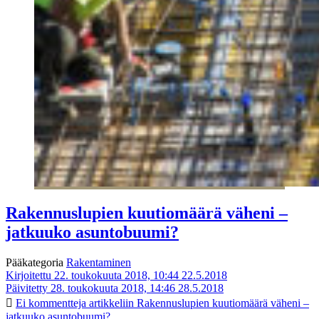
Rakennuslupien kuutiomäärä väheni –
jatkuuko asuntobuumi?
Pääkategoria
Rakentaminen
Kirjoitettu 22. toukokuuta 2018, 10:44
22.5.2018
Päivitetty 28. toukokuuta 2018, 14:46
28.5.2018
Ei kommentteja
artikkeliin Rakennuslupien kuutiomäärä väheni –
jatkuuko asuntobuumi?