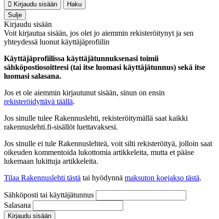
Kirjaudu sisään
Haku
Sulje
Kirjaudu sisään
Voit kirjautua sisään, jos olet jo aiemmin rekisteröitynyt ja sen
yhteydessä luonut käyttäjäprofiilin
Käyttäjäprofiilissa käyttäjätunnuksenasi toimii
sähköpostiosoitteesi (tai itse luomasi käyttäjätunnus) sekä itse
luomasi salasana.
Jos et ole aiemmin kirjautunut sisään, sinun on ensin
rekisteröidyttävä täällä
.
Jos sinulle tulee Rakennuslehti, rekisteröitymällä saat kaikki
rakennuslehti.fi-sisällöt luettavaksesi.
Jos sinulle ei tule Rakennuslehteä, voit silti rekisteröityä, jolloin saat
oikeuden kommentoida lukottomia artikkeleita, mutta et pääse
lukemaan lukittuja artikkeleita.
Tilaa Rakennuslehti tästä
tai hyödynnä
maksuton koejakso tästä
.
Sähköposti tai käyttäjätunnus
Salasana
Kirjaudu sisään