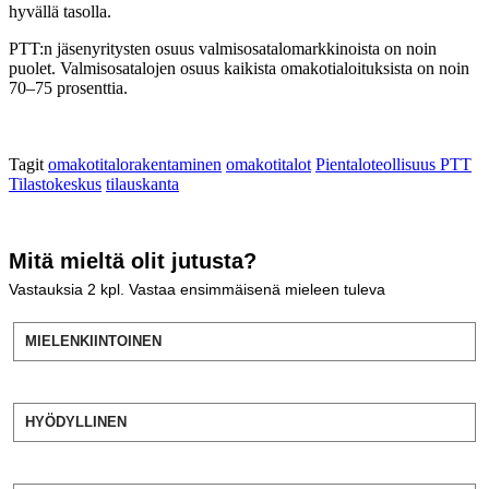
hyvällä tasolla.
PTT:n jäsenyritysten osuus valmisosatalomarkkinoista on noin
puolet. Valmisosatalojen osuus kaikista omakotialoituksista on noin
70–75 prosenttia.
Tagit
omakotitalorakentaminen
omakotitalot
Pientaloteollisuus PTT
Tilastokeskus
tilauskanta
Mitä mieltä olit jutusta?
Vastauksia
2
kpl. Vastaa ensimmäisenä mieleen tuleva
MIELENKIINTOINEN
HYÖDYLLINEN