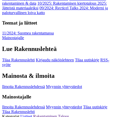
rakentaminen & data
10/2025: Rakentamisen kiertotalous 2025:
Jätteistä materiaaleiksi
09/2024: Recticel Talks 2024: Moderni ja
paloturvallinen loiva katto
Teemat ja liitteet
11/2024: Suomea rakentamassa
Mainostajalle
Lue Rakennuslehteä
Tilaa Rakennuslehti
Kirjaudu näköislehteen
Tilaa uutiskirje
RSS-
syöte
Mainosta & ilmoita
Ilmoita Rakennuslehdessä
Myynnin yhteystiedot
Mainostajalle
Ilmoita Rakennuslehdessä
Myynnin yhteystiedot
Tilaa uutiskirje
Tilaa Rakennuslehti
Kategoriat
Uutiset
Rakentaminen
Talous