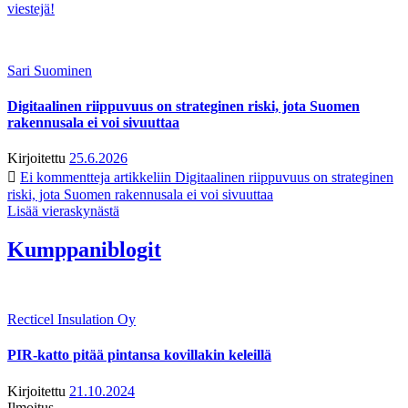
viestejä!
Sari Suominen
Digitaalinen riippuvuus on strateginen riski, jota Suomen
rakennusala ei voi sivuuttaa
Kirjoitettu
25.6.2026
Ei kommentteja
artikkeliin Digitaalinen riippuvuus on strateginen
riski, jota Suomen rakennusala ei voi sivuuttaa
Lisää vieraskynästä
Kumppaniblogit
Recticel Insulation Oy
PIR-katto pitää pintansa kovillakin keleillä
Kirjoitettu
21.10.2024
Ilmoitus