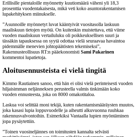
Erillisille pientaloille myönnetty kuutiomäärä väheni yli 18,3
prosenttia vuodentakaisesta, mikä veti koko asuntorakentamisen
lupakehityksen miinukselle.
”Asunnoille myönnetyt luvat kääntyivät vuositasolla laskuun
maaliskuun tietojen myötä. On kuitenkin muistettava, että viime
vuoden maaliskuun vertailuluku oli poikkeuksellisen suuri ja
tässäkin tapauksessa on syytä odottaa vielä seuraavaa havaintoa
pidemmälle menevien johtopäätösten tekemiseksi”,
Rakennusteollisuus RT:n pääekonomisti
Sami Pakarinen
kommentoi lupatietoja.
Aloitusennusteista ei vielä tingitä
Kimmo Rautiainen sanoo, että hän ei olisi vielä perinteisesti vuoden
hiljaisimman neljänneksen perusteella valmis tinkimään koko
vuoden ennusteesta, joka on 8000 omakotitaloa.
Laskua voi selittää moni tekijä, kuten rakentamismääräysten muutos,
joka kasasi lupia loppuvuodelle ja aiheutti alkuvuonna ruuhkaa
rakennusvalvontoihin. Esimerkiksi Vantaalla lupien myöntäminen
jopa pysäytettiin.
”Toinen vuosineljännes on toimitusten kannalta selvästi