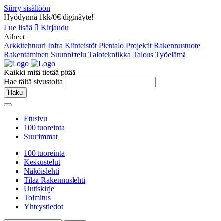
Siirry sisältöön
Hyödynnä 1kk/0€ diginäyte!
Lue lisää
Kirjaudu
Aiheet
Arkkitehtuuri
Infra
Kiinteistöt
Pientalo
Projektit
Rakennustuote
Rakentaminen
Suunnittelu
Talotekniikka
Talous
Työelämä
Kaikki mitä tietää pitää
Hae tältä sivustolta
Haku
Etusivu
100 tuoreinta
Suurimmat
100 tuoreinta
Keskustelut
Näköislehti
Tilaa Rakennuslehti
Uutiskirje
Toimitus
Yhteystiedot