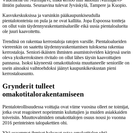
ilmiön paluusta. Seuraavina tulevat Jyväskylä, Tampere ja Kuopio.
Kasvukeskuksissa ja varsinkin pääkaupunkiseudulla
pientalotonteista on pula ja ne ovat kalliita. Jopa Espoossa tontteja
on ollut vain täydennysrakentamisalueille eikä uusia pientaloalueita
ole juuri kaavoitettu.
Trendinä on rakentaa kerrostaloja ratojen varsille. Pientaloalueiden
viereenkin on saatettu täydennysrakentamisen tuloksena rakentaa
kerrostaloja. Seniori-ikäisten ihmisten asumistoiveiden kärjessä usein
oleva yksikerroksinen rivitalo on ollut lähes täysin kaavoittajien
pannassa. Isoksi käyneestä omakotitalosta muuttaneelle seniorille on
usein ainoaksi vaihtoehdoksi jäänyt kaupunkikeskustan pieni
kerrostaloasunto.
Grynderit tulleet
omakotitalorakentamiseen
Pientaloteollisuudessa voittajia ovat viime vuosina olleet ne toimijat,
jotka ovat reagoineet nopeimmin kuluttajien ja muiden asiakkaiden
toiveisiin. Muuttovalmiiden omakotitalojen osuus nousi jo vuonna
2016 perinteisten talopakettien ohi.
Yhä useammat ihmiset haluavat ostaa omakotitalon yhtä