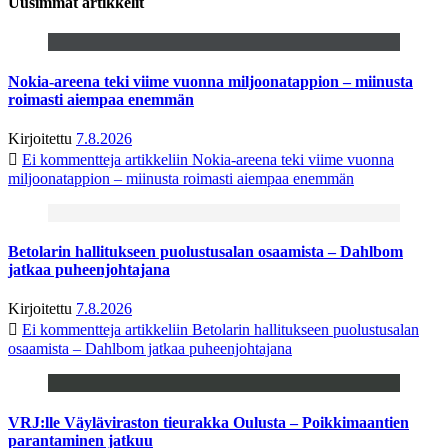
Uusimmat artikkelit
Nokia-areena teki viime vuonna miljoonatappion – miinusta
roimasti aiempaa enemmän
Kirjoitettu
7.8.2026
Ei kommentteja
artikkeliin Nokia-areena teki viime vuonna
miljoonatappion – miinusta roimasti aiempaa enemmän
Betolarin hallitukseen puolustusalan osaamista – Dahlbom
jatkaa puheenjohtajana
Kirjoitettu
7.8.2026
Ei kommentteja
artikkeliin Betolarin hallitukseen puolustusalan
osaamista – Dahlbom jatkaa puheenjohtajana
VRJ:lle Väyläviraston tieurakka Oulusta – Poikkimaantien
parantaminen jatkuu