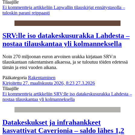
Tilaajille
Ei kommentteja
artikkeliin Lapwallin tilauskirjat ennätystasolla –
tuloskin parani reippaasti
SRV:lle iso datakeskusurakka Lahdesta –
nostaa tilauskantaa yli kolmanneksella
Noin 270 miljoonan euron arvoinen urakka kirjataan SRV:n
tilauskantaan rakentamisen alkaessa, ja se tuloutuu töiden edetessä
tämän ja ensi vuoden aikana.
Pääkategoria
Rakentaminen
Kirjoitettu 27. maaliskuuta 2026, 8:23
27.3.2026
Tilaajille
Ei kommentteja
artikkeliin SRV:lle iso datakeskusurakka Lahdesta –
nostaa tilauskantaa yli kolmanneksella
Datakeskukset ja infrahankkeet
kasvattivat Caverionia – saldo lähes 1,2