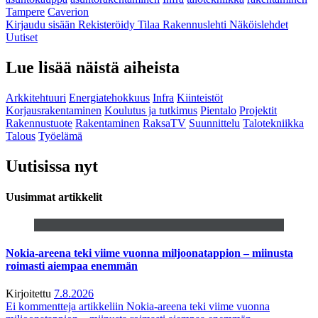
Tampere
Caverion
Kirjaudu sisään
Rekisteröidy
Tilaa Rakennuslehti
Näköislehdet
Uutiset
Lue lisää näistä aiheista
Arkkitehtuuri
Energiatehokkuus
Infra
Kiinteistöt
Korjausrakentaminen
Koulutus ja tutkimus
Pientalo
Projektit
Rakennustuote
Rakentaminen
RaksaTV
Suunnittelu
Talotekniikka
Talous
Työelämä
Uutisissa nyt
Uusimmat artikkelit
Nokia-areena teki viime vuonna miljoonatappion – miinusta
roimasti aiempaa enemmän
Kirjoitettu
7.8.2026
Ei kommentteja
artikkeliin Nokia-areena teki viime vuonna