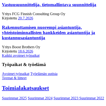
Vastuusuunnittelija, tietomallintava suunnittelija
Yritys
FCG Finnish Consulting Group Oy
Kirjoitettu
20.7.2026
Rakennuttamisen nuorempi asiantuntija,
yhteistoiminnallisten hankkeiden asiantuntija ja
kustannusasiantuntija
Yritys
Boost Brothers Oy
Kirjoitettu
18.6.2026
Kaikki avoimet työpaikat
Työpaikat & työelämä
Avoimet työpaikat
Työelämän uutisia
Teemat & liitteet
Toimialakatsaukset
Suurimmat 2025
Suurimmat 2024
Suurimmat 2023
Suurimmat 2022