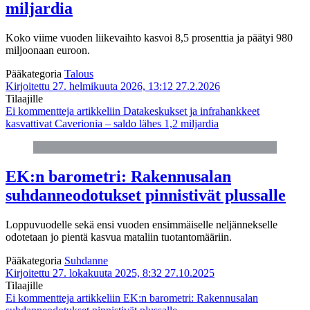
miljardia
Koko viime vuoden liikevaihto kasvoi 8,5 prosenttia ja päätyi 980
miljoonaan euroon.
Pääkategoria
Talous
Kirjoitettu 27. helmikuuta 2026, 13:12
27.2.2026
Tilaajille
Ei kommentteja
artikkeliin Datakeskukset ja infrahankkeet
kasvattivat Caverionia – saldo lähes 1,2 miljardia
EK:n barometri: Rakennusalan
suhdanneodotukset pinnistivät plussalle
Loppuvuodelle sekä ensi vuoden ensimmäiselle neljännekselle
odotetaan jo pientä kasvua mataliin tuotantomääriin.
Pääkategoria
Suhdanne
Kirjoitettu 27. lokakuuta 2025, 8:32
27.10.2025
Tilaajille
Ei kommentteja
artikkeliin EK:n barometri: Rakennusalan