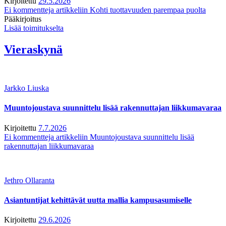
Kirjoitettu
29.5.2026
Ei kommentteja
artikkeliin Kohti tuottavuuden parempaa puolta
Pääkirjoitus
Lisää toimitukselta
Vieraskynä
Jarkko Liuska
Muuntojoustava suunnittelu lisää rakennuttajan liikkumavaraa
Kirjoitettu
7.7.2026
Ei kommentteja
artikkeliin Muuntojoustava suunnittelu lisää
rakennuttajan liikkumavaraa
Jethro Ollaranta
Asiantuntijat kehittävät uutta mallia kampusasumiselle
Kirjoitettu
29.6.2026