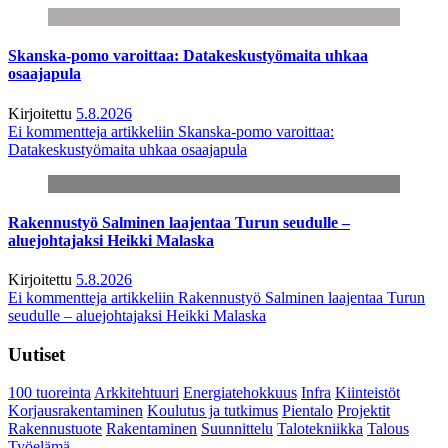
Skanska-pomo varoittaa: Datakeskustyömaita uhkaa
osaajapula
Kirjoitettu
5.8.2026
Ei kommentteja
artikkeliin Skanska-pomo varoittaa:
Datakeskustyömaita uhkaa osaajapula
Rakennustyö Salminen laajentaa Turun seudulle –
aluejohtajaksi Heikki Malaska
Kirjoitettu
5.8.2026
Ei kommentteja
artikkeliin Rakennustyö Salminen laajentaa Turun
seudulle – aluejohtajaksi Heikki Malaska
Uutiset
100 tuoreinta
Arkkitehtuuri
Energiatehokkuus
Infra
Kiinteistöt
Korjausrakentaminen
Koulutus ja tutkimus
Pientalo
Projektit
Rakennustuote
Rakentaminen
Suunnittelu
Talotekniikka
Talous
Työelämä