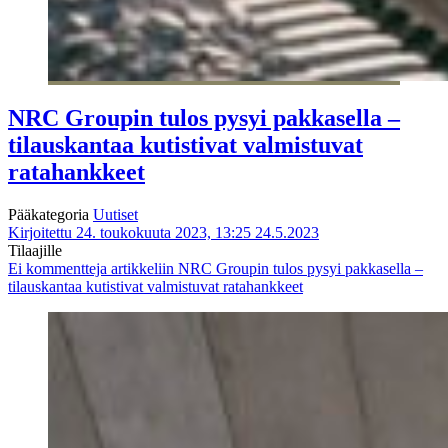
NRC Groupin tulos pysyi pakkasella –
tilauskantaa kutistivat valmistuvat
ratahankkeet
Pääkategoria
Uutiset
Kirjoitettu 24. toukokuuta 2023, 13:25
24.5.2023
Tilaajille
Ei kommentteja
artikkeliin NRC Groupin tulos pysyi pakkasella –
tilauskantaa kutistivat valmistuvat ratahankkeet