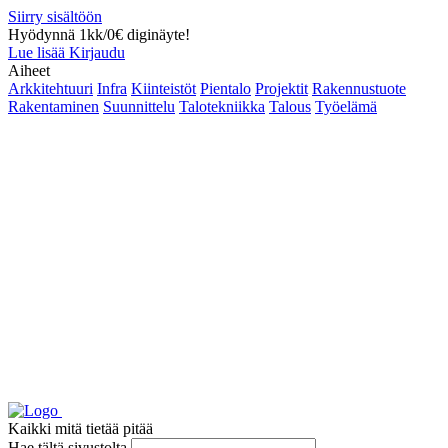
Siirry sisältöön
Hyödynnä 1kk/0€ diginäyte!
Lue lisää
Kirjaudu
Aiheet
Arkkitehtuuri
Infra
Kiinteistöt
Pientalo
Projektit
Rakennustuote
Rakentaminen
Suunnittelu
Talotekniikka
Talous
Työelämä
Kaikki mitä tietää pitää
Hae tältä sivustolta