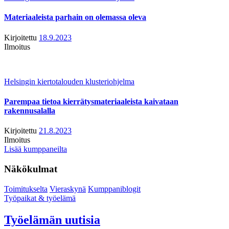
Materiaaleista parhain on olemassa oleva
Kirjoitettu
18.9.2023
Ilmoitus
Helsingin kiertotalouden klusteriohjelma
Parempaa tietoa kierrätysmateriaaleista kaivataan
rakennusalalla
Kirjoitettu
21.8.2023
Ilmoitus
Lisää kumppaneilta
Näkökulmat
Toimitukselta
Vieraskynä
Kumppaniblogit
Työpaikat & työelämä
Työelämän uutisia