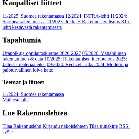
Kaupalliset liitteet
11/2025: Suomea rakentamassa
12/2024: INFRA-lehti
11/2024:
Suomea rakentamassa
11/2023: Jokka − Rakennusteollisuus RT:n
lehti kestävästä rakentamisesta
Tapahtumia
Urapolkuja-oppilaitoskiertue 2026-2027
05/2026: Vähähiilinen
rakentaminen & data
10/2025: Rakentamisen kiertotalous 2025:
Jätteistä materiaaleiksi
09/2024: Recticel Talks 2024: Moderni ja
paloturvallinen loiva katto
Teemat ja liitteet
11/2024: Suomea rakentamassa
Mainostajalle
Lue Rakennuslehteä
Tilaa Rakennuslehti
Kirjaudu näköislehteen
Tilaa uutiskirje
RSS-
syöte