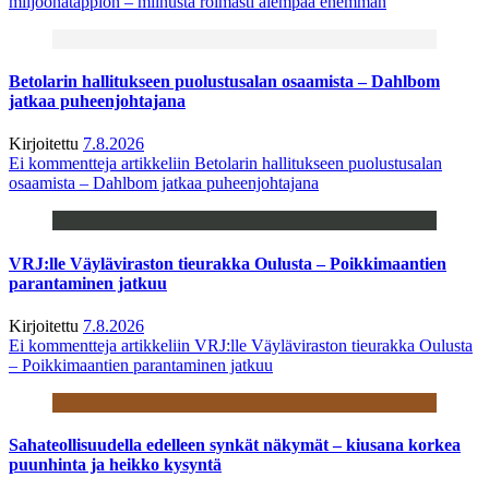
miljoonatappion – miinusta roimasti aiempaa enemmän
Betolarin hallitukseen puolustusalan osaamista – Dahlbom
jatkaa puheenjohtajana
Kirjoitettu
7.8.2026
Ei kommentteja
artikkeliin Betolarin hallitukseen puolustusalan
osaamista – Dahlbom jatkaa puheenjohtajana
VRJ:lle Väyläviraston tieurakka Oulusta – Poikkimaantien
parantaminen jatkuu
Kirjoitettu
7.8.2026
Ei kommentteja
artikkeliin VRJ:lle Väyläviraston tieurakka Oulusta
– Poikkimaantien parantaminen jatkuu
Sahateollisuudella edelleen synkät näkymät – kiusana korkea
puunhinta ja heikko kysyntä