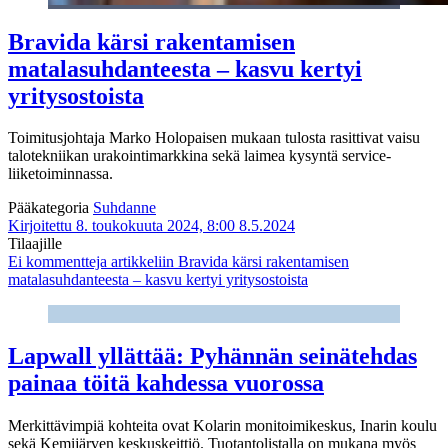
Bravida kärsi rakentamisen
matalasuhdanteesta – kasvu kertyi
yritysostoista
Toimitusjohtaja Marko Holopaisen mukaan tulosta rasittivat vaisu
talotekniikan urakointimarkkina sekä laimea kysyntä service-
liiketoiminnassa.
Pääkategoria
Suhdanne
Kirjoitettu 8. toukokuuta 2024, 8:00
8.5.2024
Tilaajille
Ei kommentteja
artikkeliin Bravida kärsi rakentamisen
matalasuhdanteesta – kasvu kertyi yritysostoista
Lapwall yllättää: Pyhännän seinätehdas
painaa töitä kahdessa vuorossa
Merkittävimpiä kohteita ovat Kolarin monitoimikeskus, Inarin koulu
sekä Kemijärven keskuskeittiö. Tuotantolistalla on mukana myös