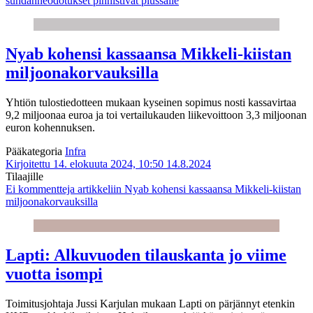
suhdanneodotukset pinnistivät plussalle
Nyab kohensi kassaansa Mikkeli-kiistan
miljoonakorvauksilla
Yhtiön tulostiedotteen mukaan kyseinen sopimus nosti kassavirtaa
9,2 miljoonaa euroa ja toi vertailukauden liikevoittoon 3,3 miljoonan
euron kohennuksen.
Pääkategoria
Infra
Kirjoitettu 14. elokuuta 2024, 10:50
14.8.2024
Tilaajille
Ei kommentteja
artikkeliin Nyab kohensi kassaansa Mikkeli-kiistan
miljoonakorvauksilla
Lapti: Alkuvuoden tilauskanta jo viime
vuotta isompi
Toimitusjohtaja Jussi Karjulan mukaan Lapti on pärjännyt etenkin