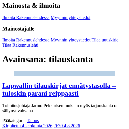
Mainosta & ilmoita
Ilmoita Rakennuslehdessä
Myynnin yhteystiedot
Mainostajalle
Ilmoita Rakennuslehdessä
Myynnin yhteystiedot
Tilaa uutiskirje
Tilaa Rakennuslehti
Avainsana:
tilauskanta
Lapwallin tilauskirjat ennätystasolla –
tuloskin parani reippaasti
Toimitusjohtaja Jarmo Pekkarisen mukaan myös tarjouskanta on
säilynyt vahvana.
Pääkategoria
Talous
Kirjoitettu 4. elokuuta 2026, 9:39
4.8.2026