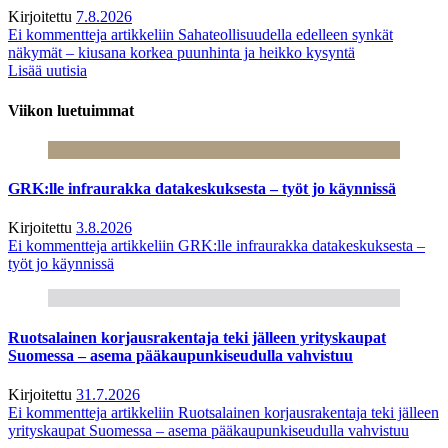
Kirjoitettu
7.8.2026
Ei kommentteja
artikkeliin Sahateollisuudella edelleen synkät
näkymät – kiusana korkea puunhinta ja heikko kysyntä
Lisää uutisia
Viikon luetuimmat
GRK:lle infraurakka datakeskuksesta – työt jo käynnissä
Kirjoitettu
3.8.2026
Ei kommentteja
artikkeliin GRK:lle infraurakka datakeskuksesta –
työt jo käynnissä
Ruotsalainen korjausrakentaja teki jälleen yrityskaupat
Suomessa – asema pääkaupunkiseudulla vahvistuu
Kirjoitettu
31.7.2026
Ei kommentteja
artikkeliin Ruotsalainen korjausrakentaja teki jälleen
yrityskaupat Suomessa – asema pääkaupunkiseudulla vahvistuu