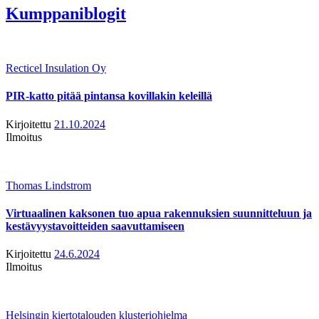
Kumppaniblogit
Recticel Insulation Oy
PIR-katto pitää pintansa kovillakin keleillä
Kirjoitettu
21.10.2024
Ilmoitus
Thomas Lindstrom
Virtuaalinen kaksonen tuo apua rakennuksien suunnitteluun ja
kestävyystavoitteiden saavuttamiseen
Kirjoitettu
24.6.2024
Ilmoitus
Helsingin kiertotalouden klusteriohjelma