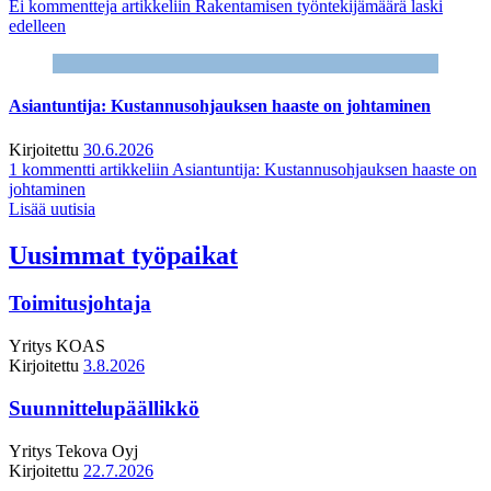
Ei kommentteja
artikkeliin Rakentamisen työntekijämäärä laski
edelleen
Asiantuntija: Kustannusohjauksen haaste on johtaminen
Kirjoitettu
30.6.2026
1 kommentti
artikkeliin Asiantuntija: Kustannusohjauksen haaste on
johtaminen
Lisää uutisia
Uusimmat työpaikat
Toimitusjohtaja
Yritys
KOAS
Kirjoitettu
3.8.2026
Suunnittelupäällikkö
Yritys
Tekova Oyj
Kirjoitettu
22.7.2026