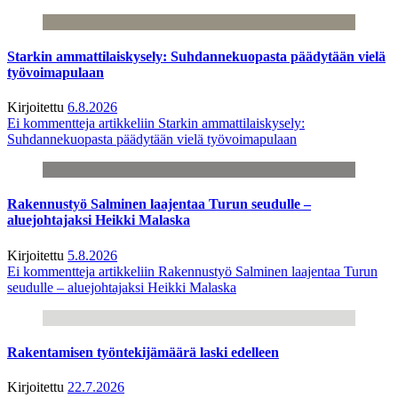
Starkin ammattilaiskysely: Suhdannekuopasta päädytään vielä
työvoimapulaan
Kirjoitettu
6.8.2026
Ei kommentteja
artikkeliin Starkin ammattilaiskysely:
Suhdannekuopasta päädytään vielä työvoimapulaan
Rakennustyö Salminen laajentaa Turun seudulle –
aluejohtajaksi Heikki Malaska
Kirjoitettu
5.8.2026
Ei kommentteja
artikkeliin Rakennustyö Salminen laajentaa Turun
seudulle – aluejohtajaksi Heikki Malaska
Rakentamisen työntekijämäärä laski edelleen
Kirjoitettu
22.7.2026