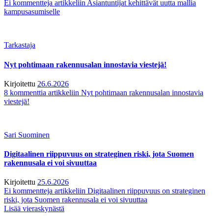
Ei kommentteja
artikkeliin Asiantuntijat kehittävät uutta mallia
kampusasumiselle
Tarkastaja
Nyt pohtimaan rakennusalan innostavia viestejä!
Kirjoitettu
26.6.2026
8 kommenttia
artikkeliin Nyt pohtimaan rakennusalan innostavia
viestejä!
Sari Suominen
Digitaalinen riippuvuus on strateginen riski, jota Suomen
rakennusala ei voi sivuuttaa
Kirjoitettu
25.6.2026
Ei kommentteja
artikkeliin Digitaalinen riippuvuus on strateginen
riski, jota Suomen rakennusala ei voi sivuuttaa
Lisää vieraskynästä