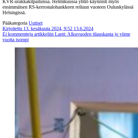
KVR-urakkakilpailuissa. Helmikuussa yhtiö käynnisti myös
ensimmäisen RS-kerrostalohankkeen reiluun vuoteen Oulunkylässä
Helsingissä.
Pääkategoria
Uutiset
Kirjoitettu 13. kesäkuuta 2024, 9:52
13.6.2024
Ei kommentteja
artikkeliin Lapti: Alkuvuoden tilauskanta jo viime
vuotta isompi