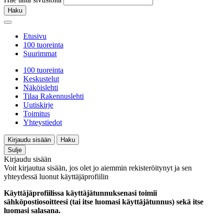
Haku
Etusivu
100 tuoreinta
Suurimmat
100 tuoreinta
Keskustelut
Näköislehti
Tilaa Rakennuslehti
Uutiskirje
Toimitus
Yhteystiedot
Kirjaudu sisään
Haku
Sulje
Kirjaudu sisään
Voit kirjautua sisään, jos olet jo aiemmin rekisteröitynyt ja sen
yhteydessä luonut käyttäjäprofiilin
Käyttäjäprofiilissa käyttäjätunnuksenasi toimii
sähköpostiosoitteesi (tai itse luomasi käyttäjätunnus) sekä itse
luomasi salasana.