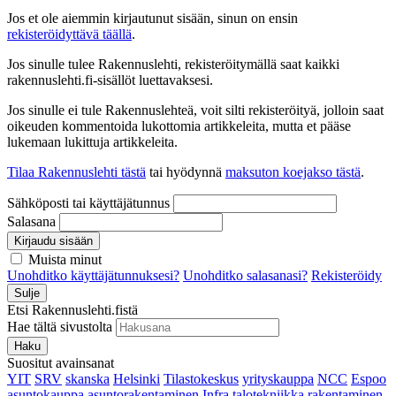
Jos et ole aiemmin kirjautunut sisään, sinun on ensin
rekisteröidyttävä täällä
.
Jos sinulle tulee Rakennuslehti, rekisteröitymällä saat kaikki
rakennuslehti.fi-sisällöt luettavaksesi.
Jos sinulle ei tule Rakennuslehteä, voit silti rekisteröityä, jolloin saat
oikeuden kommentoida lukottomia artikkeleita, mutta et pääse
lukemaan lukittuja artikkeleita.
Tilaa Rakennuslehti tästä
tai hyödynnä
maksuton koejakso tästä
.
Sähköposti tai käyttäjätunnus
Salasana
Kirjaudu sisään
Muista minut
Unohditko käyttäjätunnuksesi?
Unohditko salasanasi?
Rekisteröidy
Sulje
Etsi Rakennuslehti.fistä
Hae tältä sivustolta
Haku
Suositut avainsanat
YIT
SRV
skanska
Helsinki
Tilastokeskus
yrityskauppa
NCC
Espoo
asuntokauppa
asuntorakentaminen
Infra
talotekniikka
rakentaminen