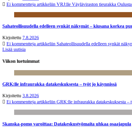
Ei kommentteja
artikkeliin VRJ:lle Väyläviraston tieurakka Oulust
Sahateollisuudella edelleen synkät näkymät – kiusana korkea pu
Kirjoitettu
7.8.2026
Ei kommentteja
artikkeliin Sahateollisuudella edelleen synkät näk
Lisää uutisia
Viikon luetuimmat
GRK:lle infraurakka datakeskuksesta – työt jo käynnissä
Kirjoitettu
3.8.2026
Ei kommentteja
artikkeliin GRK:lle infraurakka datakeskuksesta – t
Skanska-pomo varoittaa: Datakeskustyömaita uhkaa osaajapula