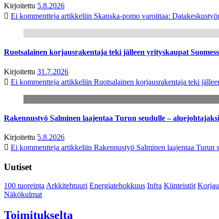
Kirjoitettu
5.8.2026
Ei kommentteja
artikkeliin Skanska-pomo varoittaa: Datakeskustyö
Ruotsalainen korjausrakentaja teki jälleen yrityskaupat Suome
Kirjoitettu
31.7.2026
Ei kommentteja
artikkeliin Ruotsalainen korjausrakentaja teki jäl
Rakennustyö Salminen laajentaa Turun seudulle – aluejohtajaks
Kirjoitettu
5.8.2026
Ei kommentteja
artikkeliin Rakennustyö Salminen laajentaa Turun s
Uutiset
100 tuoreinta
Arkkitehtuuri
Energiatehokkuus
Infra
Kiinteistöt
Korjau
Näkökulmat
Toimitukselta