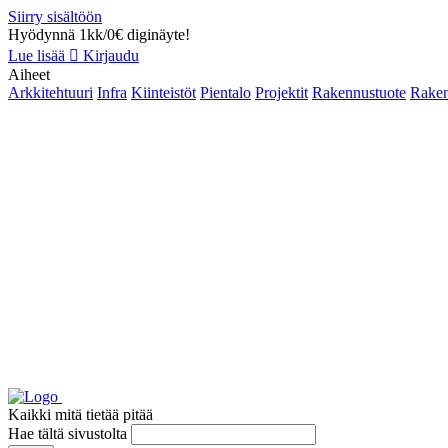
Siirry sisältöön
Hyödynnä 1kk/0€ diginäyte!
Lue lisää
Kirjaudu
Aiheet
Arkkitehtuuri
Infra
Kiinteistöt
Pientalo
Projektit
Rakennustuote
Raken
Kaikki mitä tietää pitää
Hae tältä sivustolta