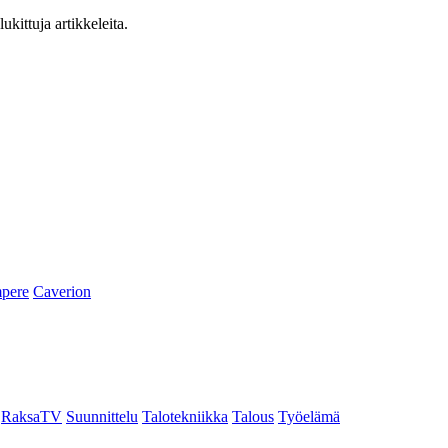
ukittuja artikkeleita.
pere
Caverion
RaksaTV
Suunnittelu
Talotekniikka
Talous
Työelämä