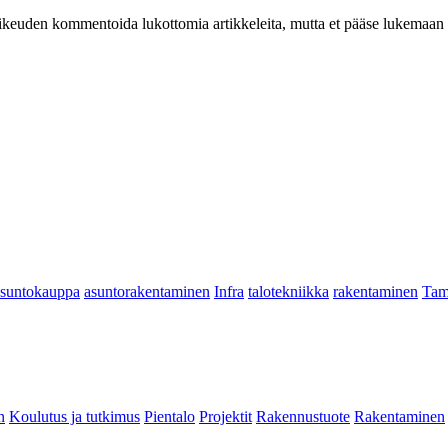
at oikeuden kommentoida lukottomia artikkeleita, mutta et pääse lukemaan l
asuntokauppa
asuntorakentaminen
Infra
talotekniikka
rakentaminen
Tam
n
Koulutus ja tutkimus
Pientalo
Projektit
Rakennustuote
Rakentaminen