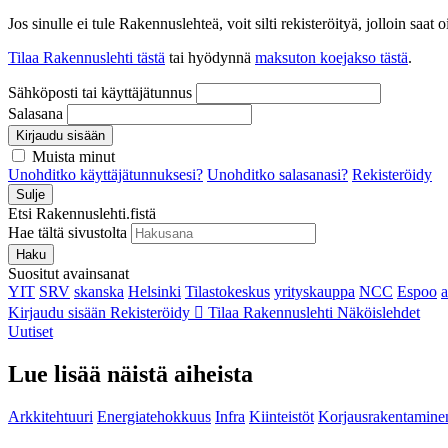
Jos sinulle ei tule Rakennuslehteä, voit silti rekisteröityä, jolloin sa
Tilaa Rakennuslehti tästä
tai hyödynnä
maksuton koejakso tästä
.
Sähköposti tai käyttäjätunnus
Salasana
Kirjaudu sisään
Muista minut
Unohditko käyttäjätunnuksesi?
Unohditko salasanasi?
Rekisteröidy
Sulje
Etsi Rakennuslehti.fistä
Hae tältä sivustolta
Haku
Suositut avainsanat
YIT
SRV
skanska
Helsinki
Tilastokeskus
yrityskauppa
NCC
Espoo
Kirjaudu sisään
Rekisteröidy
Tilaa Rakennuslehti
Näköislehdet
Uutiset
Lue lisää näistä aiheista
Arkkitehtuuri
Energiatehokkuus
Infra
Kiinteistöt
Korjausrakentamine