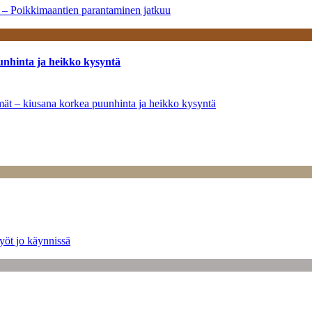
a – Poikkimaantien parantaminen jatkuu
unhinta ja heikko kysyntä
ymät – kiusana korkea puunhinta ja heikko kysyntä
yöt jo käynnissä