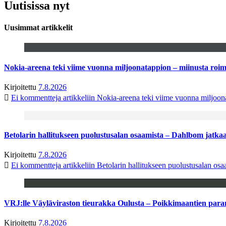
Uutisissa nyt
Uusimmat artikkelit
Nokia-areena teki viime vuonna miljoonatappion – miinusta ro
Kirjoitettu
7.8.2026
Ei kommentteja
artikkeliin Nokia-areena teki viime vuonna miljoo
Betolarin hallitukseen puolustusalan osaamista – Dahlbom jatk
Kirjoitettu
7.8.2026
Ei kommentteja
artikkeliin Betolarin hallitukseen puolustusalan o
VRJ:lle Väyläviraston tieurakka Oulusta – Poikkimaantien par
Kirjoitettu
7.8.2026