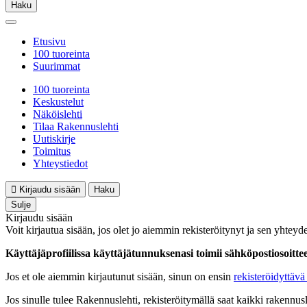
Haku
Etusivu
100 tuoreinta
Suurimmat
100 tuoreinta
Keskustelut
Näköislehti
Tilaa Rakennuslehti
Uutiskirje
Toimitus
Yhteystiedot
Kirjaudu sisään
Haku
Sulje
Kirjaudu sisään
Voit kirjautua sisään, jos olet jo aiemmin rekisteröitynyt ja sen yhteyde
Käyttäjäprofiilissa käyttäjätunnuksenasi toimii sähköpostiosoittees
Jos et ole aiemmin kirjautunut sisään, sinun on ensin
rekisteröidyttävä 
Jos sinulle tulee Rakennuslehti, rekisteröitymällä saat kaikki rakennusle