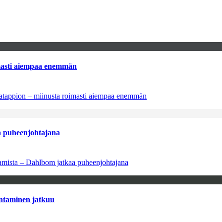
imasti aiempaa enemmän
natappion – miinusta roimasti aiempaa enemmän
aa puheenjohtajana
saamista – Dahlbom jatkaa puheenjohtajana
antaminen jatkuu