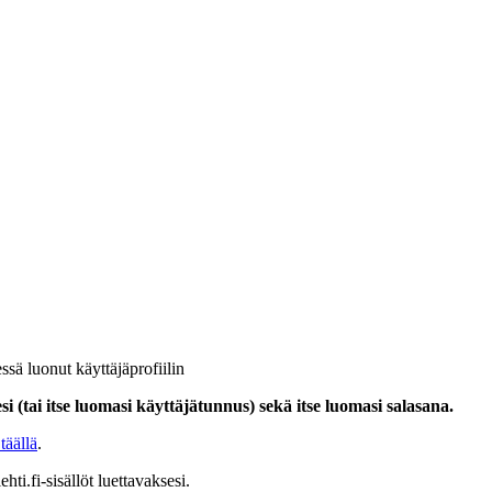
ssä luonut käyttäjäprofiilin
i (tai itse luomasi käyttäjätunnus) sekä itse luomasi salasana.
täällä
.
hti.fi-sisällöt luettavaksesi.