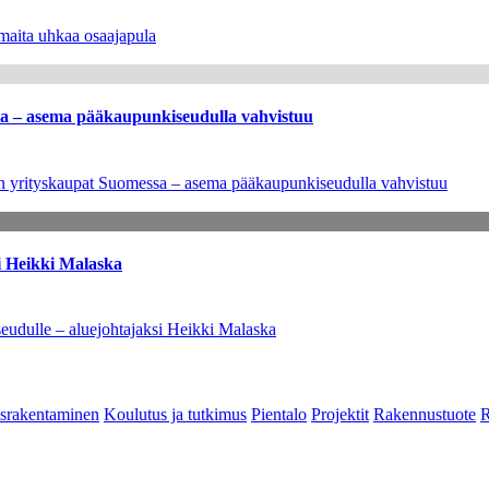
maita uhkaa osaajapula
ssa – asema pääkaupunkiseudulla vahvistuu
leen yrityskaupat Suomessa – asema pääkaupunkiseudulla vahvistuu
i Heikki Malaska
eudulle – aluejohtajaksi Heikki Malaska
srakentaminen
Koulutus ja tutkimus
Pientalo
Projektit
Rakennustuote
R