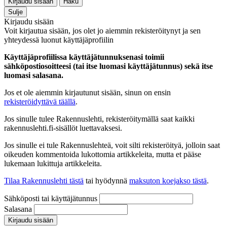
Kirjaudu sisään
Haku
Sulje
Kirjaudu sisään
Voit kirjautua sisään, jos olet jo aiemmin rekisteröitynyt ja sen
yhteydessä luonut käyttäjäprofiilin
Käyttäjäprofiilissa käyttäjätunnuksenasi toimii
sähköpostiosoitteesi (tai itse luomasi käyttäjätunnus) sekä itse
luomasi salasana.
Jos et ole aiemmin kirjautunut sisään, sinun on ensin
rekisteröidyttävä täällä
.
Jos sinulle tulee Rakennuslehti, rekisteröitymällä saat kaikki
rakennuslehti.fi-sisällöt luettavaksesi.
Jos sinulle ei tule Rakennuslehteä, voit silti rekisteröityä, jolloin saat
oikeuden kommentoida lukottomia artikkeleita, mutta et pääse
lukemaan lukittuja artikkeleita.
Tilaa Rakennuslehti tästä
tai hyödynnä
maksuton koejakso tästä
.
Sähköposti tai käyttäjätunnus
Salasana
Kirjaudu sisään