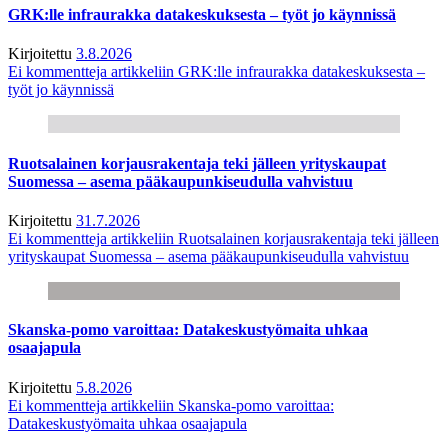
GRK:lle infraurakka datakeskuksesta – työt jo käynnissä
Kirjoitettu
3.8.2026
Ei kommentteja
artikkeliin GRK:lle infraurakka datakeskuksesta –
työt jo käynnissä
Ruotsalainen korjausrakentaja teki jälleen yrityskaupat
Suomessa – asema pääkaupunkiseudulla vahvistuu
Kirjoitettu
31.7.2026
Ei kommentteja
artikkeliin Ruotsalainen korjausrakentaja teki jälleen
yrityskaupat Suomessa – asema pääkaupunkiseudulla vahvistuu
Skanska-pomo varoittaa: Datakeskustyömaita uhkaa
osaajapula
Kirjoitettu
5.8.2026
Ei kommentteja
artikkeliin Skanska-pomo varoittaa:
Datakeskustyömaita uhkaa osaajapula