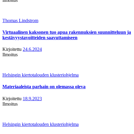
Ilmoitus
Thomas Lindstrom
Virtuaalinen kaksonen tuo apua rakennuksien suunnitteluun ja
kestävyystavoitteiden saavuttamiseen
Kirjoitettu
24.6.2024
Ilmoitus
Helsingin kiertotalouden klusteriohjelma
Materiaaleista parhain on olemassa oleva
Kirjoitettu
18.9.2023
Ilmoitus
Helsingin kiertotalouden klusteriohjelma