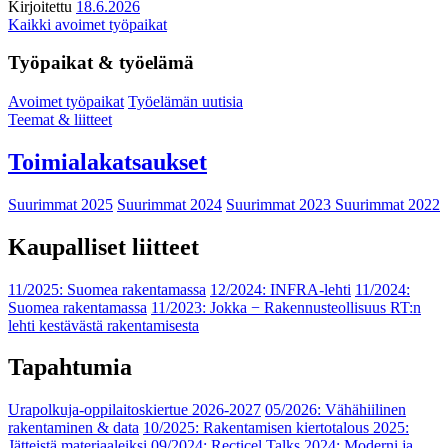
Kirjoitettu
18.6.2026
Kaikki avoimet työpaikat
Työpaikat & työelämä
Avoimet työpaikat
Työelämän uutisia
Teemat & liitteet
Toimialakatsaukset
Suurimmat 2025
Suurimmat 2024
Suurimmat 2023
Suurimmat 2022
Kaupalliset liitteet
11/2025: Suomea rakentamassa
12/2024: INFRA-lehti
11/2024:
Suomea rakentamassa
11/2023: Jokka − Rakennusteollisuus RT:n
lehti kestävästä rakentamisesta
Tapahtumia
Urapolkuja-oppilaitoskiertue 2026-2027
05/2026: Vähähiilinen
rakentaminen & data
10/2025: Rakentamisen kiertotalous 2025:
Jätteistä materiaaleiksi
09/2024: Recticel Talks 2024: Moderni ja