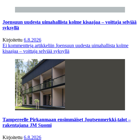
Joensuun uudesta uimahallista kolme kisaajaa – voittaja selviää
syksyllä
Kirjoitettu
6.8.2026
Ei kommentteja
artikkeliin Joensuun uudesta uimahallista kolme
kisaajaa – voittaja selviää syksyllä
Tampereelle Pirkanmaan ensimmäiset Joutsenmerkki-talot –
rakentajana JM Suomi
Kirjoitettu
6.8.2026