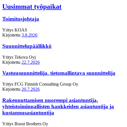
Uusimmat työpaikat
Toimitusjohtaja
Yritys
KOAS
Kirjoitettu
3.8.2026
Suunnittelupäällikkö
Yritys
Tekova Oyj
Kirjoitettu
22.7.2026
Vastuusuunnittelija, tietomallintava suunnittelija
Yritys
FCG Finnish Consulting Group Oy
Kirjoitettu
20.7.2026
Rakennuttamisen nuorempi asiantuntija,
yhteistoiminnallisten hankkeiden asiantuntija ja
kustannusasiantuntija
Yritys
Boost Brothers Oy