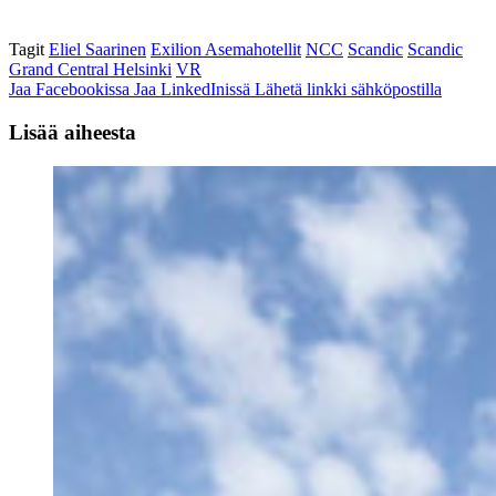
Tagit
Eliel Saarinen
Exilion Asemahotellit
NCC
Scandic
Scandic
Grand Central Helsinki
VR
Jaa Facebookissa
Jaa LinkedInissä
Lähetä linkki sähköpostilla
Lisää aiheesta