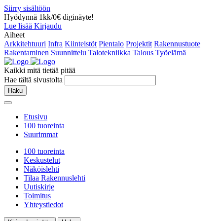
Siirry sisältöön
Hyödynnä 1kk/0€ diginäyte!
Lue lisää
Kirjaudu
Aiheet
Arkkitehtuuri
Infra
Kiinteistöt
Pientalo
Projektit
Rakennustuote
Rakentaminen
Suunnittelu
Talotekniikka
Talous
Työelämä
Kaikki mitä tietää pitää
Hae tältä sivustolta
Haku
Etusivu
100 tuoreinta
Suurimmat
100 tuoreinta
Keskustelut
Näköislehti
Tilaa Rakennuslehti
Uutiskirje
Toimitus
Yhteystiedot