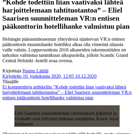
”Kohde todettiin liian vaativaksi lähteä
harjoittelemaan tahtituotantoa” – Eliel
Saarisen suunnitteleman VR:n entisen
pääkonttorin hotellihanke valmistuu pian
Helsingin päärautatieaseman yhteydessä sijaitsevan VR:n entisen
pääkonttorin muuntohanke hotelliksi alkaa olla viimeistä silausta
vaille valmis. Loppuvuodesta 2018 alkaneiden rakennustöiden on
tarkoitus valmistua tammikuun alkupuolella, jolloin Scandic Grand
Central Helsinki -hotelli avaa ovensa.
Kirjoittaja
Hannu Lättilä
Kirjoitettu 10. joulukuuta 2020, 12:05
10.12.2020
Tilaajille
Ei kommentteja
artikkeliin ”Kohde todettiin liian vaativaksi lähteä
harjoittelemaan tahtituotantoa” – Eliel Saarisen suunnitteleman VR:n
entisen pääkonttorin hotellihanke valmistuu pian
Eliel Saarisen suunnitteleman rakennuksen julkisivu ja
vesikatto ovat erityisen tiukassa suojelussa. Kuva: Jussi
Helttunen