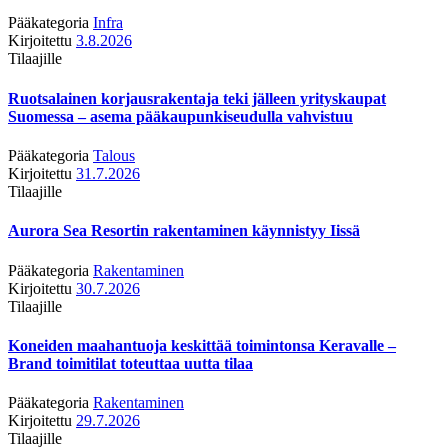
Pääkategoria
Infra
Kirjoitettu
3.8.2026
Tilaajille
Ruotsalainen korjausrakentaja teki jälleen yrityskaupat
Suomessa – asema pääkaupunkiseudulla vahvistuu
Pääkategoria
Talous
Kirjoitettu
31.7.2026
Tilaajille
Aurora Sea Resortin rakentaminen käynnistyy Iissä
Pääkategoria
Rakentaminen
Kirjoitettu
30.7.2026
Tilaajille
Koneiden maahantuoja keskittää toimintonsa Keravalle –
Brand toimitilat toteuttaa uutta tilaa
Pääkategoria
Rakentaminen
Kirjoitettu
29.7.2026
Tilaajille