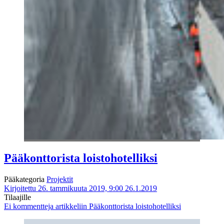
Pääkonttorista loistohotelliksi
Pääkategoria
Projektit
Kirjoitettu 26. tammikuuta 2019, 9:00
26.1.2019
Tilaajille
Ei kommentteja
artikkeliin Pääkonttorista loistohotelliksi