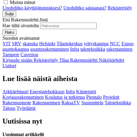
Muista minut
Unohditko käyttäjätunnuksesi?
Unohditko salasanasi?
Rekisteröidy
Sulje
Etsi Rakennuslehti.fistä
Hae tältä sivustolta
Haku
Suositut avainsanat
YIT
SRV
skanska
Helsinki
Tilastokeskus
yrityskauppa
NCC
Espoo
asuntokauppa
asuntorakentaminen
Infra
talotekniikka
rakentaminen
Tampere
Caverion
Kirjaudu sisään
Rekisteröidy
Tilaa Rakennuslehti
Näköislehdet
Uutiset
Lue lisää näistä aiheista
Arkkitehtuuri
Energiatehokkuus
Infra
Kiinteistöt
Korjausrakentaminen
Koulutus ja tutkimus
Pientalo
Projektit
Rakennustuote
Rakentaminen
RaksaTV
Suunnittelu
Talotekniikka
Talous
Työelämä
Uutisissa nyt
Uusimmat artikkelit