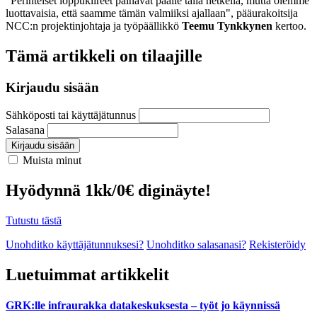
"Perinteiset loppukiireet painavat päälle tällä hetkellä, mutta olemme
luottavaisia, että saamme tämän valmiiksi ajallaan", pääurakoitsija
NCC:n projektinjohtaja ja työpäällikkö
Teemu Tynkkynen
kertoo.
Tämä artikkeli on tilaajille
Kirjaudu sisään
Sähköposti tai käyttäjätunnus
Salasana
Kirjaudu sisään
Muista minut
Hyödynnä 1kk/0€ diginäyte!
Tutustu tästä
Unohditko käyttäjätunnuksesi?
Unohditko salasanasi?
Rekisteröidy
Luetuimmat artikkelit
GRK:lle infraurakka datakeskuksesta – työt jo käynnissä