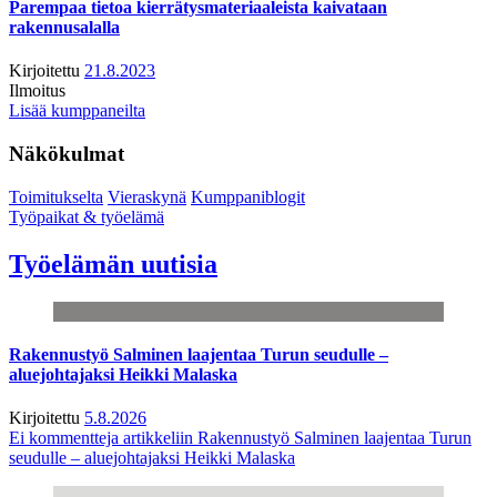
Parempaa tietoa kierrätysmateriaaleista kaivataan
rakennusalalla
Kirjoitettu
21.8.2023
Ilmoitus
Lisää kumppaneilta
Näkökulmat
Toimitukselta
Vieraskynä
Kumppaniblogit
Työpaikat & työelämä
Työelämän uutisia
Rakennustyö Salminen laajentaa Turun seudulle –
aluejohtajaksi Heikki Malaska
Kirjoitettu
5.8.2026
Ei kommentteja
artikkeliin Rakennustyö Salminen laajentaa Turun
seudulle – aluejohtajaksi Heikki Malaska