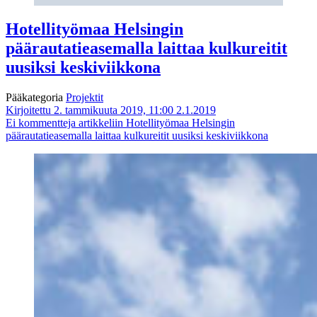
Hotellityömaa Helsingin
päärautatieasemalla laittaa kulkureitit
uusiksi keskiviikkona
Pääkategoria
Projektit
Kirjoitettu 2. tammikuuta 2019, 11:00
2.1.2019
Ei kommentteja
artikkeliin Hotellityömaa Helsingin
päärautatieasemalla laittaa kulkureitit uusiksi keskiviikkona