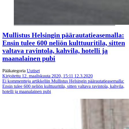
Mullistus Helsingin päärautatieasemalla:
Ensin tulee 600 neliön kulttuuritila, sitten
valtava ravintola, kahvila, hotelli ja
maanalainen pubi
Pääkategoria
Uutiset
Kirjoitettu 12. maaliskuuta 2020, 15:11
12.3.2020
Ei kommentteja
artikkeliin Mullistus Helsingin päärautatieasemalla:
Ensin tulee 600 neliön kulttuuritila, sitten valtava ravintola, kahvila,
hotelli ja maanalainen pubi