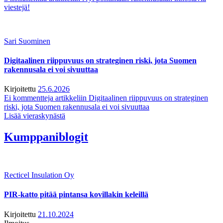
viestejä!
Sari Suominen
Digitaalinen riippuvuus on strateginen riski, jota Suomen
rakennusala ei voi sivuuttaa
Kirjoitettu
25.6.2026
Ei kommentteja
artikkeliin Digitaalinen riippuvuus on strateginen
riski, jota Suomen rakennusala ei voi sivuuttaa
Lisää vieraskynästä
Kumppaniblogit
Recticel Insulation Oy
PIR-katto pitää pintansa kovillakin keleillä
Kirjoitettu
21.10.2024