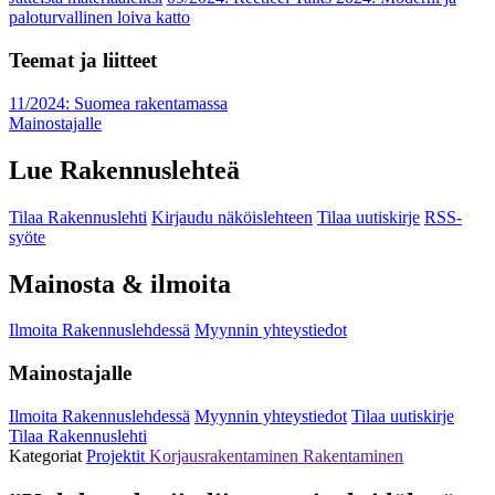
paloturvallinen loiva katto
Teemat ja liitteet
11/2024: Suomea rakentamassa
Mainostajalle
Lue Rakennuslehteä
Tilaa Rakennuslehti
Kirjaudu näköislehteen
Tilaa uutiskirje
RSS-
syöte
Mainosta & ilmoita
Ilmoita Rakennuslehdessä
Myynnin yhteystiedot
Mainostajalle
Ilmoita Rakennuslehdessä
Myynnin yhteystiedot
Tilaa uutiskirje
Tilaa Rakennuslehti
Kategoriat
Projektit
Korjausrakentaminen
Rakentaminen