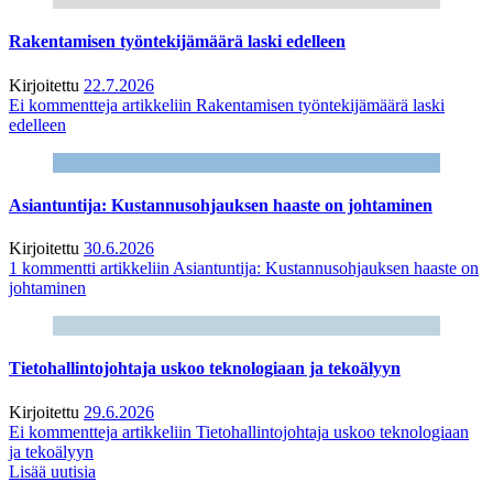
Rakentamisen työntekijämäärä laski edelleen
Kirjoitettu
22.7.2026
Ei kommentteja
artikkeliin Rakentamisen työntekijämäärä laski
edelleen
Asiantuntija: Kustannusohjauksen haaste on johtaminen
Kirjoitettu
30.6.2026
1 kommentti
artikkeliin Asiantuntija: Kustannusohjauksen haaste on
johtaminen
Tietohallintojohtaja uskoo teknologiaan ja tekoälyyn
Kirjoitettu
29.6.2026
Ei kommentteja
artikkeliin Tietohallintojohtaja uskoo teknologiaan
ja tekoälyyn
Lisää uutisia