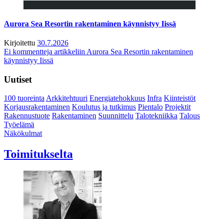
Aurora Sea Resortin rakentaminen käynnistyy Iissä
Kirjoitettu
30.7.2026
Ei kommentteja
artikkeliin Aurora Sea Resortin rakentaminen
käynnistyy Iissä
Uutiset
100 tuoreinta
Arkkitehtuuri
Energiatehokkuus
Infra
Kiinteistöt
Korjausrakentaminen
Koulutus ja tutkimus
Pientalo
Projektit
Rakennustuote
Rakentaminen
Suunnittelu
Talotekniikka
Talous
Työelämä
Näkökulmat
Toimitukselta