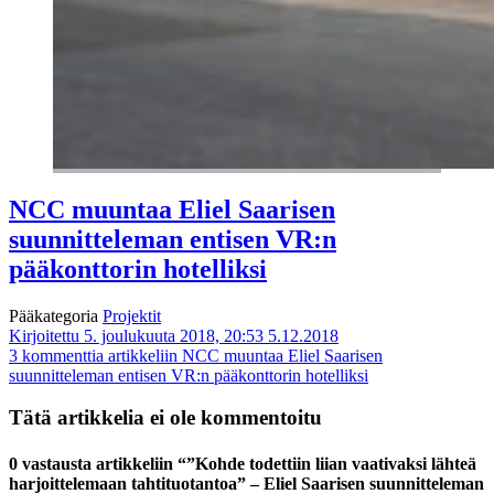
NCC muuntaa Eliel Saarisen
suunnitteleman entisen VR:n
pääkonttorin hotelliksi
Pääkategoria
Projektit
Kirjoitettu 5. joulukuuta 2018, 20:53
5.12.2018
3 kommenttia
artikkeliin NCC muuntaa Eliel Saarisen
suunnitteleman entisen VR:n pääkonttorin hotelliksi
Tätä artikkelia ei ole kommentoitu
0 vastausta artikkeliin “”Kohde todettiin liian vaativaksi lähteä
harjoittelemaan tahtituotantoa” – Eliel Saarisen suunnitteleman