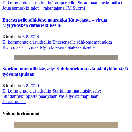
Ei kommentteja
artikkeliin Tampereelle Pirkanmaan ensimmäiset
Joutsenmerkki-talot – rakentajana JM Suomi
Enersenselle sähköasemaurakka Kouvolasta – virtaa
Myllykosken datakeskukselle
Kirjoitettu
6.8.2026
Ei kommentteja
artikkeliin Enersenselle sähköasemaurakka
Kouvolasta – virtaa Myllykosken datakeskukselle
Starkin ammattilaiskysely: Suhdannekuopasta päädytään vielä
työvoimapulaan
Kirjoitettu
6.8.2026
Ei kommentteja
artikkeliin Starkin ammattilaiskysely:
Suhdannekuopasta päädytään vielä työvoimapulaan
Lisää uutisia
Viikon luetuimmat