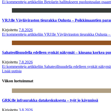
Ei kommentteja
artikkeliin Betolarin hallitukseen puolustusalan osa
VRJ:lle Väyläviraston tieurakka Oulusta – Poikkimaantien par
Kirjoitettu
7.8.2026
Ei kommentteja
artikkeliin VRJ:lle Väyläviraston tieurakka Oulusta 
Sahateollisuudella edelleen synkät näkymät – kiusana korkea pu
Kirjoitettu
7.8.2026
Ei kommentteja
artikkeliin Sahateollisuudella edelleen synkät näkym
Lisää uutisia
Viikon luetuimmat
GRK:lle infraurakka datakeskuksesta – työt jo käynnissä
Kirjoitettu
3.8.2026