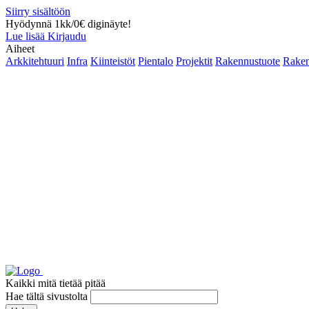
Siirry sisältöön
Hyödynnä 1kk/0€ diginäyte!
Lue lisää
Kirjaudu
Aiheet
Arkkitehtuuri
Infra
Kiinteistöt
Pientalo
Projektit
Rakennustuote
Raken
Kaikki mitä tietää pitää
Hae tältä sivustolta