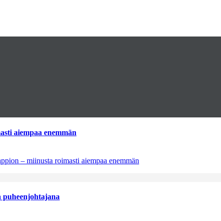
imasti aiempaa enemmän
tappion – miinusta roimasti aiempaa enemmän
aa puheenjohtajana