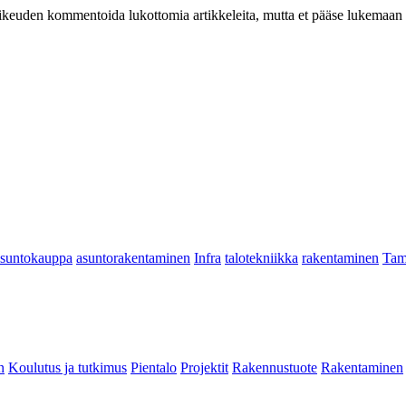
at oikeuden kommentoida lukottomia artikkeleita, mutta et pääse lukemaan l
asuntokauppa
asuntorakentaminen
Infra
talotekniikka
rakentaminen
Tam
n
Koulutus ja tutkimus
Pientalo
Projektit
Rakennustuote
Rakentaminen