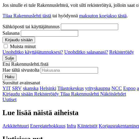
Jos sinulle ei tule Rakennuslehteä, voit silti rekisteröityä, jolloin sa
Tilaa Rakennuslehti tästä
tai hyödynnä
maksuton koejakso tästä
.
Sähköposti tai käyttäjätunnus
Salasana
Kirjaudu sisään
Muista minut
Unohditko käyttäjätunnuksesi?
Unohditko salasanasi?
Rekisteröidy
Sulje
Etsi Rakennuslehti.fistä
Hae tältä sivustolta
Haku
Suositut avainsanat
YIT
SRV
skanska
Helsinki
Tilastokeskus
yrityskauppa
NCC
Espoo
Kirjaudu sisään
Rekisteröidy
Tilaa Rakennuslehti
Näköislehdet
Uutiset
Lue lisää näistä aiheista
Arkkitehtuuri
Energiatehokkuus
Infra
Kiinteistöt
Korjausrakentamine
Uutisissa nyt