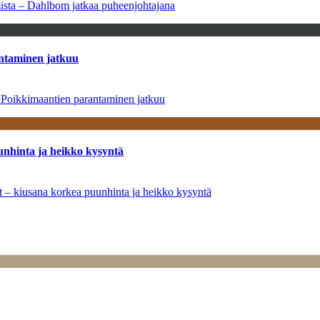
amista – Dahlbom jatkaa puheenjohtajana
antaminen jatkuu
– Poikkimaantien parantaminen jatkuu
unhinta ja heikko kysyntä
ät – kiusana korkea puunhinta ja heikko kysyntä