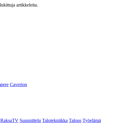
ukittuja artikkeleita.
pere
Caverion
RaksaTV
Suunnittelu
Talotekniikka
Talous
Työelämä