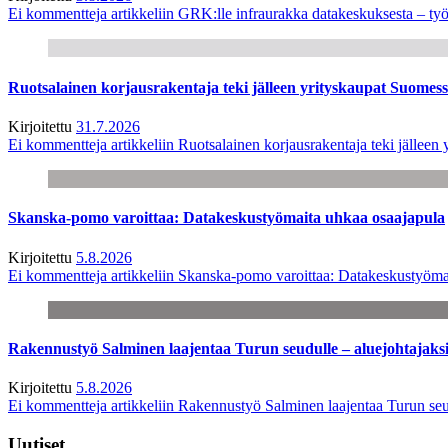
Ei kommentteja
artikkeliin GRK:lle infraurakka datakeskuksesta – työ
Ruotsalainen korjausrakentaja teki jälleen yrityskaupat Suome
Kirjoitettu
31.7.2026
Ei kommentteja
artikkeliin Ruotsalainen korjausrakentaja teki jälle
Skanska-pomo varoittaa: Datakeskustyömaita uhkaa osaajapula
Kirjoitettu
5.8.2026
Ei kommentteja
artikkeliin Skanska-pomo varoittaa: Datakeskustyöma
Rakennustyö Salminen laajentaa Turun seudulle – aluejohtajaks
Kirjoitettu
5.8.2026
Ei kommentteja
artikkeliin Rakennustyö Salminen laajentaa Turun seu
Uutiset