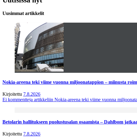
Uusimmat artikkelit
Nokia-areena teki viime vuonna miljoonatappion – miinusta ro
Kirjoitettu
7.8.2026
Ei kommentteja
artikkeliin Nokia-areena teki viime vuonna miljoona
Betolarin hallitukseen puolustusalan osaamista – Dahlbom jatk
Kirjoitettu
7.8.2026