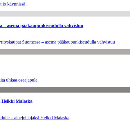
t jo käynnissä
ssa – asema pääkaupunkiseudulla vahvistuu
en yrityskaupat Suomessa – asema pääkaupunkiseudulla vahvistuu
ita uhkaa osaajapula
i Heikki Malaska
dulle – aluejohtajaksi Heikki Malaska