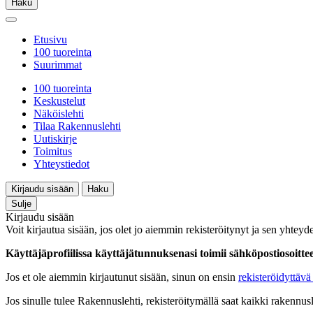
Haku
Etusivu
100 tuoreinta
Suurimmat
100 tuoreinta
Keskustelut
Näköislehti
Tilaa Rakennuslehti
Uutiskirje
Toimitus
Yhteystiedot
Kirjaudu sisään
Haku
Sulje
Kirjaudu sisään
Voit kirjautua sisään, jos olet jo aiemmin rekisteröitynyt ja sen yhteyde
Käyttäjäprofiilissa käyttäjätunnuksenasi toimii sähköpostiosoittees
Jos et ole aiemmin kirjautunut sisään, sinun on ensin
rekisteröidyttävä 
Jos sinulle tulee Rakennuslehti, rekisteröitymällä saat kaikki rakennusle