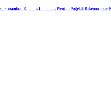
srakentaminen
Koulutus ja tutkimus
Pientalo
Projektit
Rakennustuote
R