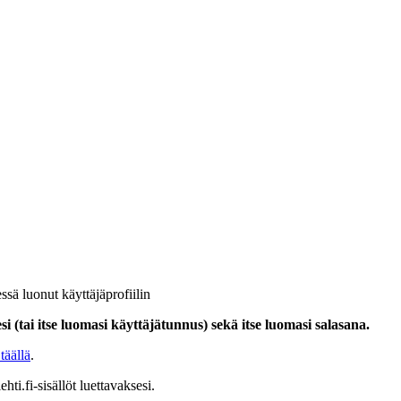
ssä luonut käyttäjäprofiilin
i (tai itse luomasi käyttäjätunnus) sekä itse luomasi salasana.
täällä
.
hti.fi-sisällöt luettavaksesi.