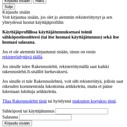
Kirjaudu sisään
Haku
Sulje
Kirjaudu sisään
Voit kirjautua sisään, jos olet jo aiemmin rekisteröitynyt ja sen
yhteydessä luonut käyttäjäprofiilin
Käyttäjäprofiilissa käyttäjätunnuksenasi toimii
sähköpostiosoitteesi (tai itse luomasi käyttäjätunnus) sekä itse
luomasi salasana.
Jos et ole aiemmin kirjautunut sisään, sinun on ensin
rekisteröidyttävä täällä
.
Jos sinulle tulee Rakennuslehti, rekisteröitymällä saat kaikki
rakennuslehti.fi-sisällöt luettavaksesi.
Jos sinulle ei tule Rakennuslehteä, voit silti rekisteröityä, jolloin saat
oikeuden kommentoida lukottomia artikkeleita, mutta et pääse
lukemaan lukittuja artikkeleita.
Tilaa Rakennuslehti tästä
tai hyödynnä
maksuton koejakso tästä
.
Sähköposti tai käyttäjätunnus
Salasana
Kirjaudu sisään