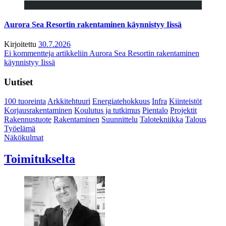
Aurora Sea Resortin rakentaminen käynnistyy Iissä
Kirjoitettu
30.7.2026
Ei kommentteja
artikkeliin Aurora Sea Resortin rakentaminen
käynnistyy Iissä
Uutiset
100 tuoreinta
Arkkitehtuuri
Energiatehokkuus
Infra
Kiinteistöt
Korjausrakentaminen
Koulutus ja tutkimus
Pientalo
Projektit
Rakennustuote
Rakentaminen
Suunnittelu
Talotekniikka
Talous
Työelämä
Näkökulmat
Toimitukselta