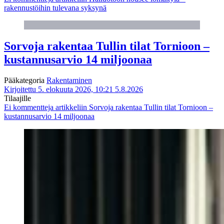
rakennustöihin tulevana syksynä
Sorvoja rakentaa Tullin tilat Tornioon –
kustannusarvio 14 miljoonaa
Pääkategoria
Rakentaminen
Kirjoitettu 5. elokuuta 2026, 10:21
5.8.2026
Tilaajille
Ei kommentteja
artikkeliin Sorvoja rakentaa Tullin tilat Tornioon –
kustannusarvio 14 miljoonaa