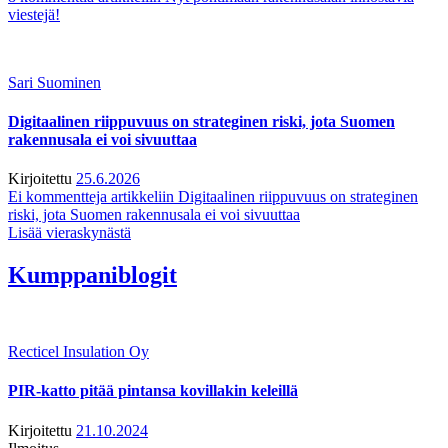
viestejä!
Sari Suominen
Digitaalinen riippuvuus on strateginen riski, jota Suomen
rakennusala ei voi sivuuttaa
Kirjoitettu
25.6.2026
Ei kommentteja
artikkeliin Digitaalinen riippuvuus on strateginen
riski, jota Suomen rakennusala ei voi sivuuttaa
Lisää vieraskynästä
Kumppaniblogit
Recticel Insulation Oy
PIR-katto pitää pintansa kovillakin keleillä
Kirjoitettu
21.10.2024