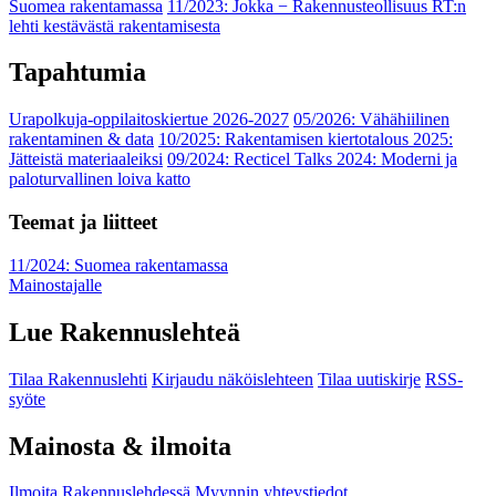
Suomea rakentamassa
11/2023: Jokka − Rakennusteollisuus RT:n
lehti kestävästä rakentamisesta
Tapahtumia
Urapolkuja-oppilaitoskiertue 2026-2027
05/2026: Vähähiilinen
rakentaminen & data
10/2025: Rakentamisen kiertotalous 2025:
Jätteistä materiaaleiksi
09/2024: Recticel Talks 2024: Moderni ja
paloturvallinen loiva katto
Teemat ja liitteet
11/2024: Suomea rakentamassa
Mainostajalle
Lue Rakennuslehteä
Tilaa Rakennuslehti
Kirjaudu näköislehteen
Tilaa uutiskirje
RSS-
syöte
Mainosta & ilmoita
Ilmoita Rakennuslehdessä
Myynnin yhteystiedot