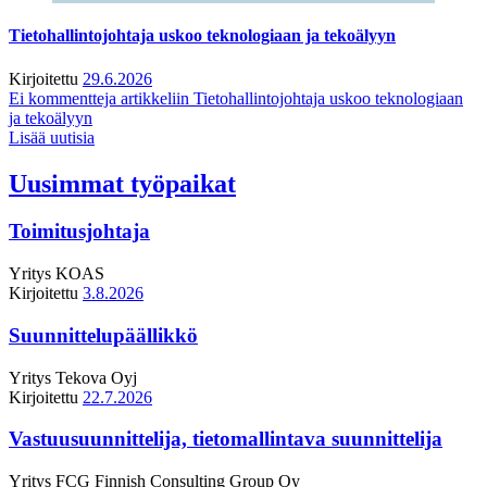
Tietohallintojohtaja uskoo teknologiaan ja tekoälyyn
Kirjoitettu
29.6.2026
Ei kommentteja
artikkeliin Tietohallintojohtaja uskoo teknologiaan
ja tekoälyyn
Lisää uutisia
Uusimmat työpaikat
Toimitusjohtaja
Yritys
KOAS
Kirjoitettu
3.8.2026
Suunnittelupäällikkö
Yritys
Tekova Oyj
Kirjoitettu
22.7.2026
Vastuusuunnittelija, tietomallintava suunnittelija
Yritys
FCG Finnish Consulting Group Oy