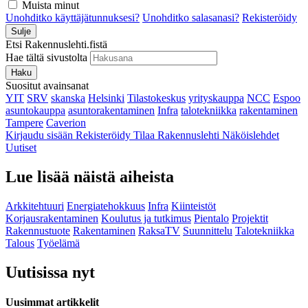
Muista minut
Unohditko käyttäjätunnuksesi?
Unohditko salasanasi?
Rekisteröidy
Sulje
Etsi Rakennuslehti.fistä
Hae tältä sivustolta
Haku
Suositut avainsanat
YIT
SRV
skanska
Helsinki
Tilastokeskus
yrityskauppa
NCC
Espoo
asuntokauppa
asuntorakentaminen
Infra
talotekniikka
rakentaminen
Tampere
Caverion
Kirjaudu sisään
Rekisteröidy
Tilaa Rakennuslehti
Näköislehdet
Uutiset
Lue lisää näistä aiheista
Arkkitehtuuri
Energiatehokkuus
Infra
Kiinteistöt
Korjausrakentaminen
Koulutus ja tutkimus
Pientalo
Projektit
Rakennustuote
Rakentaminen
RaksaTV
Suunnittelu
Talotekniikka
Talous
Työelämä
Uutisissa nyt
Uusimmat artikkelit