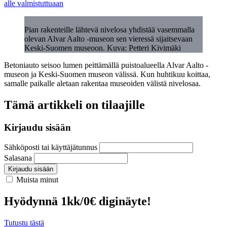
alle valmistuttuaan
Pian rakenteille lähtevä nivelosa yhdistää vasemmalla
olevan Alvar Aalto -museon sen vieressä sijaitsevaan
Keski-Suomen museoon. Kuva: Petteri Kivimäki
Betoniauto seisoo lumen peittämällä puistoalueella Alvar Aalto -
museon ja Keski-Suomen museon välissä. Kun huhtikuu koittaa,
samalle paikalle aletaan rakentaa museoiden välistä nivelosaa.
Tämä artikkeli on tilaajille
Kirjaudu sisään
Sähköposti tai käyttäjätunnus
Salasana
Kirjaudu sisään
Muista minut
Hyödynnä 1kk/0€ diginäyte!
Tutustu tästä