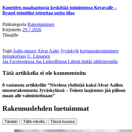
Koneiden maahantuoja keskittää toimintonsa Keravalle –
Brand toimitilat toteuttaa uutta tilaa
Pääkategoria
Rakentaminen
Kirjoitettu
29.7.2026
Tilaajille
Tagit
Aalto-museo
Alvar Aalto
Jyväskylä
korjausrakentaminen
peruskorjaus
U. Lipsanen
Jaa Facebookissa
Jaa LinkedInissä
Lähetä linkki sähköpostilla
Tätä artikkelia ei ole kommentoitu
0 vastausta artikkeliin “Nivelosa yhdistää kaksi Alvar Aallon
museorakennusta Jyväskylässä – Toinen laajennus jää piiloon
maan alle valmistuttuaan”
Rakennuslehden luetuimmat
Tänään
Tällä viikolla
Tässä kuussa