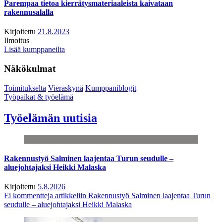
Parempaa tietoa kierrätysmateriaaleista kaivataan
rakennusalalla
Kirjoitettu
21.8.2023
Ilmoitus
Lisää kumppaneilta
Näkökulmat
Toimitukselta
Vieraskynä
Kumppaniblogit
Työpaikat & työelämä
Työelämän uutisia
Rakennustyö Salminen laajentaa Turun seudulle –
aluejohtajaksi Heikki Malaska
Kirjoitettu
5.8.2026
Ei kommentteja
artikkeliin Rakennustyö Salminen laajentaa Turun
seudulle – aluejohtajaksi Heikki Malaska