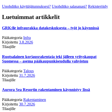
Unohditko käyttäjätunnuksesi?
Unohditko salasanasi?
Rekisteröidy
Luetuimmat artikkelit
GRK:lle infraurakka datakeskuksesta – työt jo käynnissä
Pääkategoria
Infra
Kirjoitettu
3.8.2026
Tilaajille
Ruotsalainen korjausrakentaja teki jälleen yrityskaupat
Suomessa – asema pääkaupunkiseudulla vahvistuu
Pääkategoria
Talous
Kirjoitettu
31.7.2026
Tilaajille
Aurora Sea Resortin rakentaminen käynnistyy Iissä
Pääkategoria
Rakentaminen
Kirjoitettu
30.7.2026
Tilaajille