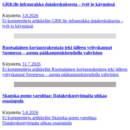
GRK:lle infraurakka datakeskuksesta – työt jo käynnissä
Kirjoitettu
3.8.2026
Ei kommentteja
artikkeliin GRK:lle infraurakka datakeskuksesta –
työt jo käynnissä
Ruotsalainen korjausrakentaja teki jälleen yrityskaupat
Suomessa – asema pääkaupunkiseudulla vahvistuu
Kirjoitettu
31.7.2026
Ei kommentteja
artikkeliin Ruotsalainen korjausrakentaja teki jälleen
yrityskaupat Suomessa – asema pääkaupunkiseudulla vahvistuu
Skanska-pomo varoittaa: Datakeskustyömaita uhkaa
osaajapula
Kirjoitettu
5.8.2026
Ei kommentteja
artikkeliin Skanska-pomo varoittaa:
Datakeskustyömaita uhkaa osaajapula