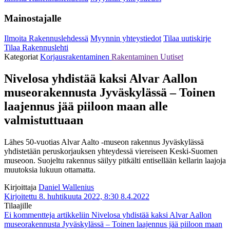
Mainostajalle
Ilmoita Rakennuslehdessä
Myynnin yhteystiedot
Tilaa uutiskirje
Tilaa Rakennuslehti
Kategoriat
Korjausrakentaminen
Rakentaminen
Uutiset
Nivelosa yhdistää kaksi Alvar Aallon
museorakennusta Jyväskylässä – Toinen
laajennus jää piiloon maan alle
valmistuttuaan
Lähes 50-vuotias Alvar Aalto -museon rakennus Jyväskylässä
yhdistetään peruskorjauksen yhteydessä viereiseen Keski-Suomen
museoon. Suojeltu rakennus säilyy pitkälti entisellään kellarin laajoja
muutoksia lukuun ottamatta.
Kirjoittaja
Daniel Wallenius
Kirjoitettu 8. huhtikuuta 2022, 8:30
8.4.2022
Tilaajille
Ei kommentteja
artikkeliin Nivelosa yhdistää kaksi Alvar Aallon
museorakennusta Jyväskylässä – Toinen laajennus jää piiloon maan