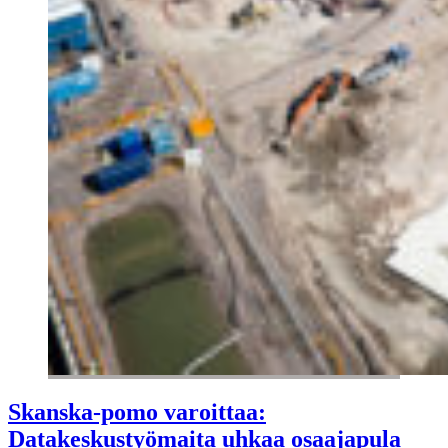
Skanska-pomo varoittaa:
Datakeskustyömaita uhkaa osaajapula