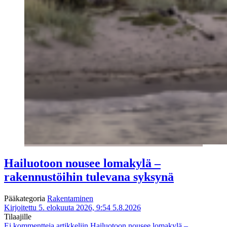
Hailuotoon nousee lomakylä –
rakennustöihin tulevana syksynä
Pääkategoria
Rakentaminen
Kirjoitettu 5. elokuuta 2026, 9:54
5.8.2026
Tilaajille
Ei kommentteja
artikkeliin Hailuotoon nousee lomakylä –