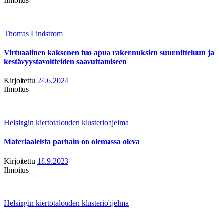
Ilmoitus
Thomas Lindstrom
Virtuaalinen kaksonen tuo apua rakennuksien suunnitteluun ja
kestävyystavoitteiden saavuttamiseen
Kirjoitettu
24.6.2024
Ilmoitus
Helsingin kiertotalouden klusteriohjelma
Materiaaleista parhain on olemassa oleva
Kirjoitettu
18.9.2023
Ilmoitus
Helsingin kiertotalouden klusteriohjelma