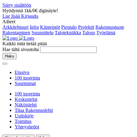
Siirry sisältöön
Hyödynnä 1kk/0€ diginäyte!
Lue lisää
Kirjaudu
Aiheet
Arkkitehtuuri
Infra
Kiinteistöt
Pientalo
Projektit
Rakennustuote
Rakentaminen
Suunnittelu
Talotekniikka
Talous
Työelämä
Kaikki mitä tietää pitää
Hae tältä sivustolta
Haku
Etusivu
100 tuoreinta
Suurimmat
100 tuoreinta
Keskustelut
Näköislehti
Tilaa Rakennuslehti
Uutiskirje
Toimitus
Yhteystiedot