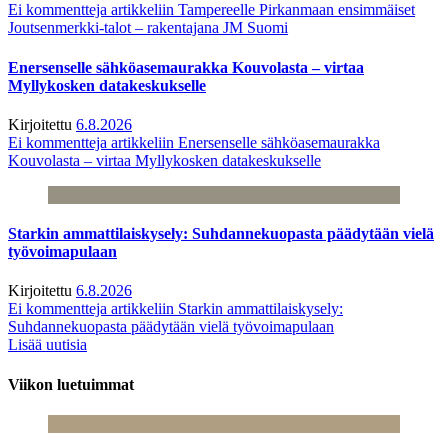
Ei kommentteja
artikkeliin Tampereelle Pirkanmaan ensimmäiset
Joutsenmerkki-talot – rakentajana JM Suomi
Enersenselle sähköasemaurakka Kouvolasta – virtaa
Myllykosken datakeskukselle
Kirjoitettu
6.8.2026
Ei kommentteja
artikkeliin Enersenselle sähköasemaurakka
Kouvolasta – virtaa Myllykosken datakeskukselle
Starkin ammattilaiskysely: Suhdannekuopasta päädytään vielä
työvoimapulaan
Kirjoitettu
6.8.2026
Ei kommentteja
artikkeliin Starkin ammattilaiskysely:
Suhdannekuopasta päädytään vielä työvoimapulaan
Lisää uutisia
Viikon luetuimmat