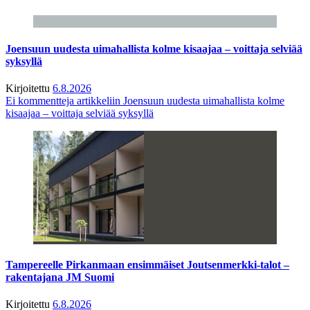
Joensuun uudesta uimahallista kolme kisaajaa – voittaja selviää
syksyllä
Kirjoitettu
6.8.2026
Ei kommentteja
artikkeliin Joensuun uudesta uimahallista kolme
kisaajaa – voittaja selviää syksyllä
Tampereelle Pirkanmaan ensimmäiset Joutsenmerkki-talot –
rakentajana JM Suomi
Kirjoitettu
6.8.2026