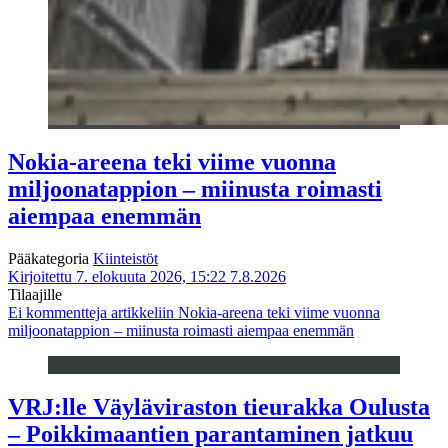
Nokia-areena teki viime vuonna
miljoonatappion – miinusta roimasti
aiempaa enemmän
Pääkategoria
Kiinteistöt
Kirjoitettu 7. elokuuta 2026, 15:22
7.8.2026
Tilaajille
Ei kommentteja
artikkeliin Nokia-areena teki viime vuonna
miljoonatappion – miinusta roimasti aiempaa enemmän
VRJ:lle Väyläviraston tieurakka Oulusta
– Poikkimaantien parantaminen jatkuu