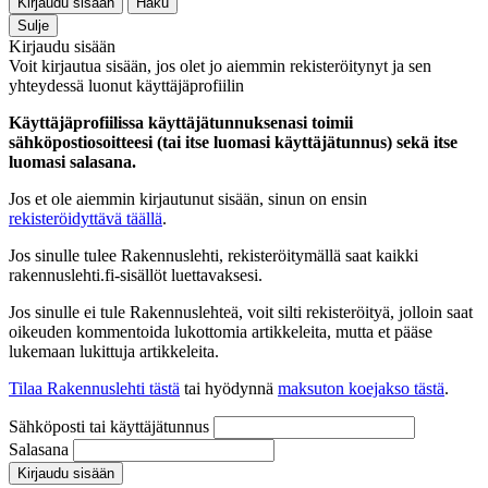
Kirjaudu sisään
Haku
Sulje
Kirjaudu sisään
Voit kirjautua sisään, jos olet jo aiemmin rekisteröitynyt ja sen
yhteydessä luonut käyttäjäprofiilin
Käyttäjäprofiilissa käyttäjätunnuksenasi toimii
sähköpostiosoitteesi (tai itse luomasi käyttäjätunnus) sekä itse
luomasi salasana.
Jos et ole aiemmin kirjautunut sisään, sinun on ensin
rekisteröidyttävä täällä
.
Jos sinulle tulee Rakennuslehti, rekisteröitymällä saat kaikki
rakennuslehti.fi-sisällöt luettavaksesi.
Jos sinulle ei tule Rakennuslehteä, voit silti rekisteröityä, jolloin saat
oikeuden kommentoida lukottomia artikkeleita, mutta et pääse
lukemaan lukittuja artikkeleita.
Tilaa Rakennuslehti tästä
tai hyödynnä
maksuton koejakso tästä
.
Sähköposti tai käyttäjätunnus
Salasana
Kirjaudu sisään