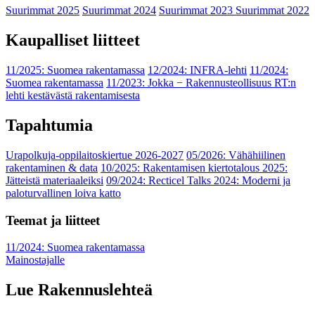
Suurimmat 2025
Suurimmat 2024
Suurimmat 2023
Suurimmat 2022
Kaupalliset liitteet
11/2025: Suomea rakentamassa
12/2024: INFRA-lehti
11/2024:
Suomea rakentamassa
11/2023: Jokka − Rakennusteollisuus RT:n
lehti kestävästä rakentamisesta
Tapahtumia
Urapolkuja-oppilaitoskiertue 2026-2027
05/2026: Vähähiilinen
rakentaminen & data
10/2025: Rakentamisen kiertotalous 2025:
Jätteistä materiaaleiksi
09/2024: Recticel Talks 2024: Moderni ja
paloturvallinen loiva katto
Teemat ja liitteet
11/2024: Suomea rakentamassa
Mainostajalle
Lue Rakennuslehteä