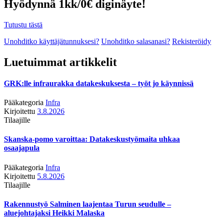
Hyödynnä 1kk/0€ diginäyte!
Tutustu tästä
Unohditko käyttäjätunnuksesi?
Unohditko salasanasi?
Rekisteröidy
Luetuimmat artikkelit
GRK:lle infraurakka datakeskuksesta – työt jo käynnissä
Pääkategoria
Infra
Kirjoitettu
3.8.2026
Tilaajille
Skanska-pomo varoittaa: Datakeskustyömaita uhkaa
osaajapula
Pääkategoria
Infra
Kirjoitettu
5.8.2026
Tilaajille
Rakennustyö Salminen laajentaa Turun seudulle –
aluejohtajaksi Heikki Malaska