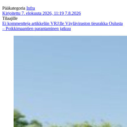
Pääkategoria
Infra
Kirjoitettu 7. elokuuta 2026, 11:19
7.8.2026
Tilaajille
Ei kommentteja
artikkeliin VRJ:lle Väyläviraston tieurakka Oulusta
– Poikkimaantien parantaminen jatkuu