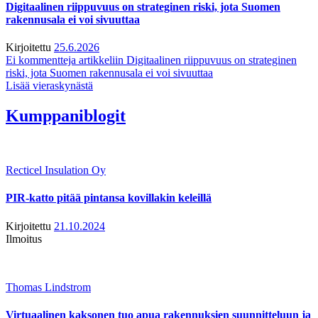
Digitaalinen riippuvuus on strateginen riski, jota Suomen
rakennusala ei voi sivuuttaa
Kirjoitettu
25.6.2026
Ei kommentteja
artikkeliin Digitaalinen riippuvuus on strateginen
riski, jota Suomen rakennusala ei voi sivuuttaa
Lisää vieraskynästä
Kumppaniblogit
Recticel Insulation Oy
PIR-katto pitää pintansa kovillakin keleillä
Kirjoitettu
21.10.2024
Ilmoitus
Thomas Lindstrom
Virtuaalinen kaksonen tuo apua rakennuksien suunnitteluun ja