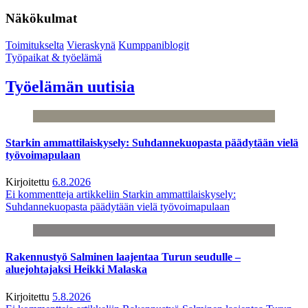
Näkökulmat
Toimitukselta
Vieraskynä
Kumppaniblogit
Työpaikat & työelämä
Työelämän uutisia
Starkin ammattilaiskysely: Suhdannekuopasta päädytään vielä
työvoimapulaan
Kirjoitettu
6.8.2026
Ei kommentteja
artikkeliin Starkin ammattilaiskysely:
Suhdannekuopasta päädytään vielä työvoimapulaan
Rakennustyö Salminen laajentaa Turun seudulle –
aluejohtajaksi Heikki Malaska
Kirjoitettu
5.8.2026