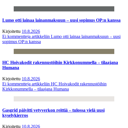
Lumo otti lainaa lainanmaksuun – uusi sopimus OP:n kanssa
Kirjoitettu
10.8.2026
Ei kommentteja
artikkeliin Lumo otti lainaa lainanmaksuun – uusi
sopimus OP:n kanssa
HC Hoivakodit rakennustöihin Kirkkonummella – tilaajana
Humana
Kirjoitettu
10.8.2026
Ei kommentteja
artikkeliin HC Hoivakodit rakennustöihin
Kirkkonummella – tilaajana Humana
Gasgrid päivitti vetyverkon reittiä – tulossa vielä uusi
kyselykierros
Kirjoitettu
10.8.2026