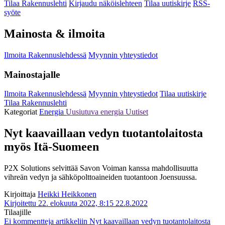
Tilaa Rakennuslehti
Kirjaudu näköislehteen
Tilaa uutiskirje
RSS-
syöte
Mainosta & ilmoita
Ilmoita Rakennuslehdessä
Myynnin yhteystiedot
Mainostajalle
Ilmoita Rakennuslehdessä
Myynnin yhteystiedot
Tilaa uutiskirje
Tilaa Rakennuslehti
Kategoriat
Energia
Uusiutuva energia
Uutiset
Nyt kaavaillaan vedyn tuotantolaitosta
myös Itä-Suomeen
P2X Solutions selvittää Savon Voiman kanssa mahdollisuutta
vihreän vedyn ja sähköpolttoaineiden tuotantoon Joensuussa.
Kirjoittaja
Heikki Heikkonen
Kirjoitettu 22. elokuuta 2022, 8:15
22.8.2022
Tilaajille
Ei kommentteja
artikkeliin Nyt kaavaillaan vedyn tuotantolaitosta