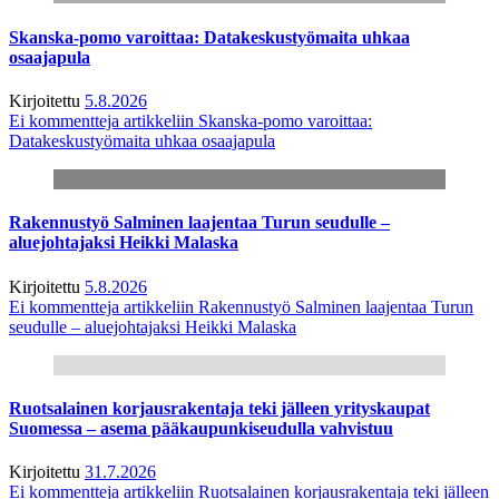
Skanska-pomo varoittaa: Datakeskustyömaita uhkaa
osaajapula
Kirjoitettu
5.8.2026
Ei kommentteja
artikkeliin Skanska-pomo varoittaa:
Datakeskustyömaita uhkaa osaajapula
Rakennustyö Salminen laajentaa Turun seudulle –
aluejohtajaksi Heikki Malaska
Kirjoitettu
5.8.2026
Ei kommentteja
artikkeliin Rakennustyö Salminen laajentaa Turun
seudulle – aluejohtajaksi Heikki Malaska
Ruotsalainen korjausrakentaja teki jälleen yrityskaupat
Suomessa – asema pääkaupunkiseudulla vahvistuu
Kirjoitettu
31.7.2026
Ei kommentteja
artikkeliin Ruotsalainen korjausrakentaja teki jälleen