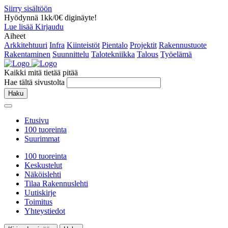
Siirry sisältöön
Hyödynnä 1kk/0€ diginäyte!
Lue lisää
Kirjaudu
Aiheet
Arkkitehtuuri
Infra
Kiinteistöt
Pientalo
Projektit
Rakennustuote
Rakentaminen
Suunnittelu
Talotekniikka
Talous
Työelämä
Kaikki mitä tietää pitää
Hae tältä sivustolta
Haku
Etusivu
100 tuoreinta
Suurimmat
100 tuoreinta
Keskustelut
Näköislehti
Tilaa Rakennuslehti
Uutiskirje
Toimitus
Yhteystiedot