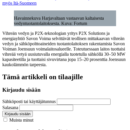
myös Itä-Suomeen
Havainnekuva Harjavaltaan vastaavan kaltaisesta
vedyntuotantolaitoksesta. Kuva: Fortum
Vihreän vedyn ja P2X-teknologian yritys P2X Solutions ja
energiayhtiö Savon Voima selvittävät teollisen mittakaavan vihreän
vedyn ja sähköpolttoaineiden tuotantolaitoksen rakentamista Savon
Voiman Joensuun voimalaitosalueelle. Toteutuessaan laitos tuottaisi
vihreää vetyä uusiutuvalla energialla tuotetulla sähköllä 30–50 MW
kapasiteetilla ja tuottaisi sivuvirtana jopa 15–20 prosenttia Joensuun
kaukolämmön tarpeesta.
Tämä artikkeli on tilaajille
Kirjaudu sisään
Sähköposti tai käyttäjätunnus
Salasana
Kirjaudu sisään
Muista minut