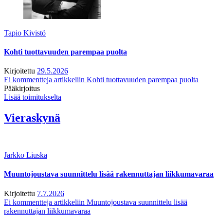
Tapio Kivistö
Kohti tuottavuuden parempaa puolta
Kirjoitettu
29.5.2026
Ei kommentteja
artikkeliin Kohti tuottavuuden parempaa puolta
Pääkirjoitus
Lisää toimitukselta
Vieraskynä
Jarkko Liuska
Muuntojoustava suunnittelu lisää rakennuttajan liikkumavaraa
Kirjoitettu
7.7.2026
Ei kommentteja
artikkeliin Muuntojoustava suunnittelu lisää
rakennuttajan liikkumavaraa