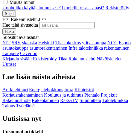
Muista minut
Unohditko käyttäjätunnuksesi?
Unohditko salasanasi?
Rekisteröidy
Sulje
Etsi Rakennuslehti.fistä
Hae tältä sivustolta
Haku
Suositut avainsanat
YIT
SRV
skanska
Helsinki
Tilastokeskus
yrityskauppa
NCC
Espoo
asuntokauppa
asuntorakentaminen
Infra
talotekniikka
rakentaminen
Tampere
Caverion
Kirjaudu sisään
Rekisteröidy
Tilaa Rakennuslehti
Näköislehdet
Uutiset
Lue lisää näistä aiheista
Arkkitehtuuri
Energiatehokkuus
Infra
Kiinteistöt
Korjausrakentaminen
Koulutus ja tutkimus
Pientalo
Projektit
Rakennustuote
Rakentaminen
RaksaTV
Suunnittelu
Talotekniikka
Talous
Työelämä
Uutisissa nyt
Uusimmat artikkelit