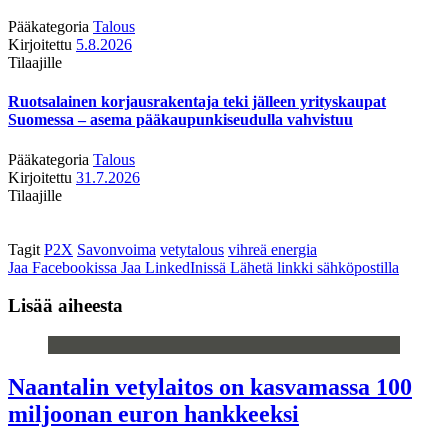
Pääkategoria
Talous
Kirjoitettu
5.8.2026
Tilaajille
Ruotsalainen korjausrakentaja teki jälleen yrityskaupat
Suomessa – asema pääkaupunkiseudulla vahvistuu
Pääkategoria
Talous
Kirjoitettu
31.7.2026
Tilaajille
Tagit
P2X
Savonvoima
vetytalous
vihreä energia
Jaa Facebookissa
Jaa LinkedInissä
Lähetä linkki sähköpostilla
Lisää aiheesta
Naantalin vetylaitos on kasvamassa 100
miljoonan euron hankkeeksi