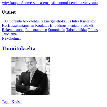
yrityskaupat Suomessa – asema pääkaupunkiseudulla vahvistuu
Uutiset
100 tuoreinta
Arkkitehtuuri
Energiatehokkuus
Infra
Kiinteistöt
Korjausrakentaminen
Koulutus ja tutkimus
Pientalo
Projektit
Rakennustuote
Rakentaminen
Suunnittelu
Talotekniikka
Talous
Työelämä
Näkökulmat
Toimitukselta
Tapio Kivistö