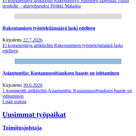
Ei kommentteja
artikkeliin Rakennustyö Salminen laajentaa Turun
seudulle – aluejohtajaksi Heikki Malaska
Rakentamisen työntekijämäärä laski edelleen
Kirjoitettu
22.7.2026
Ei kommentteja
artikkeliin Rakentamisen työntekijämäärä laski
edelleen
Asiantuntija: Kustannusohjauksen haaste on johtaminen
Kirjoitettu
30.6.2026
1 kommentti
artikkeliin Asiantuntija: Kustannusohjauksen haaste on
johtaminen
Lisää uutisia
Uusimmat työpaikat
Toimitusjohtaja