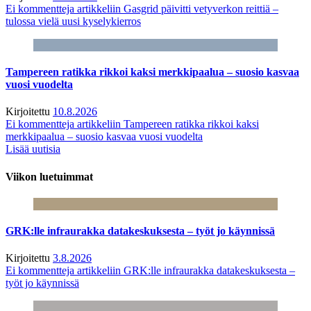
Ei kommentteja
artikkeliin Gasgrid päivitti vetyverkon reittiä –
tulossa vielä uusi kyselykierros
Tampereen ratikka rikkoi kaksi merkkipaalua – suosio kasvaa
vuosi vuodelta
Kirjoitettu
10.8.2026
Ei kommentteja
artikkeliin Tampereen ratikka rikkoi kaksi
merkkipaalua – suosio kasvaa vuosi vuodelta
Lisää uutisia
Viikon luetuimmat
GRK:lle infraurakka datakeskuksesta – työt jo käynnissä
Kirjoitettu
3.8.2026
Ei kommentteja
artikkeliin GRK:lle infraurakka datakeskuksesta –
työt jo käynnissä