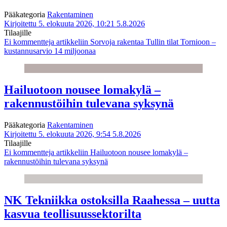
Pääkategoria
Rakentaminen
Kirjoitettu 5. elokuuta 2026, 10:21
5.8.2026
Tilaajille
Ei kommentteja
artikkeliin Sorvoja rakentaa Tullin tilat Tornioon –
kustannusarvio 14 miljoonaa
Hailuotoon nousee lomakylä –
rakennustöihin tulevana syksynä
Pääkategoria
Rakentaminen
Kirjoitettu 5. elokuuta 2026, 9:54
5.8.2026
Tilaajille
Ei kommentteja
artikkeliin Hailuotoon nousee lomakylä –
rakennustöihin tulevana syksynä
NK Tekniikka ostoksilla Raahessa – uutta
kasvua teollisuussektorilta