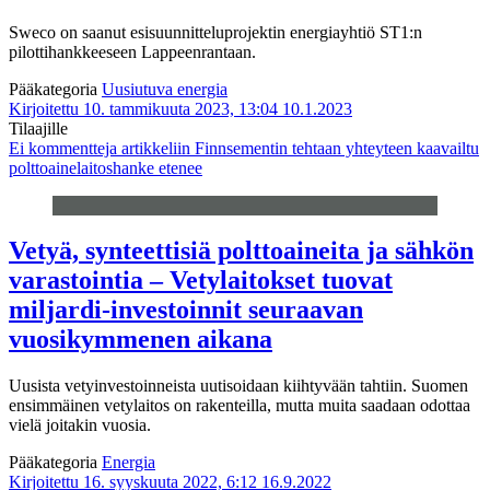
Sweco on saanut esisuunnitteluprojektin energiayhtiö ST1:n
pilottihankkeeseen Lappeenrantaan.
Pääkategoria
Uusiutuva energia
Kirjoitettu 10. tammikuuta 2023, 13:04
10.1.2023
Tilaajille
Ei kommentteja
artikkeliin Finnsementin tehtaan yhteyteen kaavailtu
polttoainelaitoshanke etenee
Vetyä, synteettisiä polttoaineita ja sähkön
varastointia – Vetylaitokset tuovat
miljardi-investoinnit seuraavan
vuosikymmenen aikana
Uusista vetyinvestoinneista uutisoidaan kiihtyvään tahtiin. Suomen
ensimmäinen vetylaitos on rakenteilla, mutta muita saadaan odottaa
vielä joitakin vuosia.
Pääkategoria
Energia
Kirjoitettu 16. syyskuuta 2022, 6:12
16.9.2022