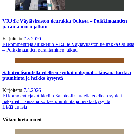
VRJ:lle Väyläviraston tieurakka Oulusta – Poikkimaantien
parantaminen jatkuu
Kirjoitettu
7.8.2026
Ei kommentteja
artikkeliin VRJ:lle Väyläviraston tieurakka Oulusta
– Poikkimaantien parantaminen jatkuu
Sahateollisuudella edelleen synkät näkymät – kiusana korkea
puunhinta ja heikko kysyntä
Kirjoitettu
7.8.2026
Ei kommentteja
artikkeliin Sahateollisuudella edelleen synkät
näkymät – kiusana korkea puunhinta ja heikko kysyntä
Lisää uutisia
Viikon luetuimmat