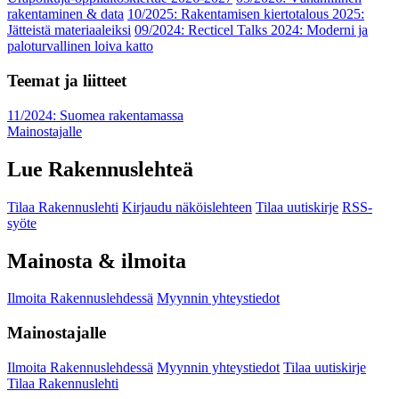
rakentaminen & data
10/2025: Rakentamisen kiertotalous 2025:
Jätteistä materiaaleiksi
09/2024: Recticel Talks 2024: Moderni ja
paloturvallinen loiva katto
Teemat ja liitteet
11/2024: Suomea rakentamassa
Mainostajalle
Lue Rakennuslehteä
Tilaa Rakennuslehti
Kirjaudu näköislehteen
Tilaa uutiskirje
RSS-
syöte
Mainosta & ilmoita
Ilmoita Rakennuslehdessä
Myynnin yhteystiedot
Mainostajalle
Ilmoita Rakennuslehdessä
Myynnin yhteystiedot
Tilaa uutiskirje
Tilaa Rakennuslehti