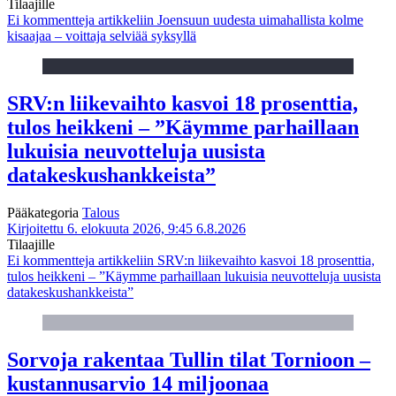
Tilaajille
Ei kommentteja
artikkeliin Joensuun uudesta uimahallista kolme
kisaajaa – voittaja selviää syksyllä
SRV:n liikevaihto kasvoi 18 prosenttia,
tulos heikkeni – ”Käymme parhaillaan
lukuisia neuvotteluja uusista
datakeskushankkeista”
Pääkategoria
Talous
Kirjoitettu 6. elokuuta 2026, 9:45
6.8.2026
Tilaajille
Ei kommentteja
artikkeliin SRV:n liikevaihto kasvoi 18 prosenttia,
tulos heikkeni – ”Käymme parhaillaan lukuisia neuvotteluja uusista
datakeskushankkeista”
Sorvoja rakentaa Tullin tilat Tornioon –
kustannusarvio 14 miljoonaa