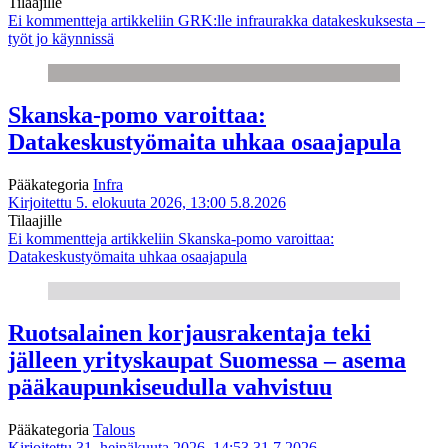
Tilaajille
Ei kommentteja
artikkeliin GRK:lle infraurakka datakeskuksesta –
työt jo käynnissä
Skanska-pomo varoittaa:
Datakeskustyömaita uhkaa osaajapula
Pääkategoria
Infra
Kirjoitettu 5. elokuuta 2026, 13:00
5.8.2026
Tilaajille
Ei kommentteja
artikkeliin Skanska-pomo varoittaa:
Datakeskustyömaita uhkaa osaajapula
Ruotsalainen korjausrakentaja teki
jälleen yrityskaupat Suomessa – asema
pääkaupunkiseudulla vahvistuu
Pääkategoria
Talous
Kirjoitettu 31. heinäkuuta 2026, 14:53
31.7.2026