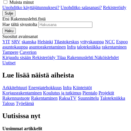
Muista minut
Unohditko käyttäjätunnuksesi?
Unohditko salasanasi?
Rekisteröidy
Sulje
Etsi Rakennuslehti.fistä
Hae tältä sivustolta
Haku
Suositut avainsanat
YIT
SRV
skanska
Helsinki
Tilastokeskus
yrityskauppa
NCC
Espoo
asuntokauppa
asuntorakentaminen
Infra
talotekniikka
rakentaminen
Tampere
Caverion
Kirjaudu sisään
Rekisteröidy
Tilaa Rakennuslehti
Näköislehdet
Uutiset
Lue lisää näistä aiheista
Arkkitehtuuri
Energiatehokkuus
Infra
Kiinteistöt
Korjausrakentaminen
Koulutus ja tutkimus
Pientalo
Projektit
Rakennustuote
Rakentaminen
RaksaTV
Suunnittelu
Talotekniikka
Talous
Työelämä
Uutisissa nyt
Uusimmat artikkelit