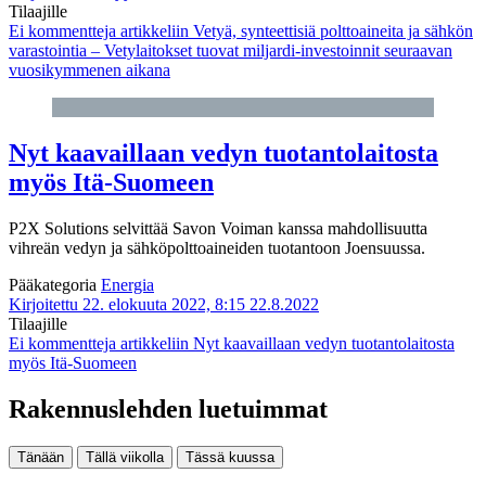
Tilaajille
Ei kommentteja
artikkeliin Vetyä, synteettisiä polttoaineita ja sähkön
varastointia – Vetylaitokset tuovat miljardi-investoinnit seuraavan
vuosikymmenen aikana
Nyt kaavaillaan vedyn tuotantolaitosta
myös Itä-Suomeen
P2X Solutions selvittää Savon Voiman kanssa mahdollisuutta
vihreän vedyn ja sähköpolttoaineiden tuotantoon Joensuussa.
Pääkategoria
Energia
Kirjoitettu 22. elokuuta 2022, 8:15
22.8.2022
Tilaajille
Ei kommentteja
artikkeliin Nyt kaavaillaan vedyn tuotantolaitosta
myös Itä-Suomeen
Rakennuslehden luetuimmat
Tänään
Tällä viikolla
Tässä kuussa