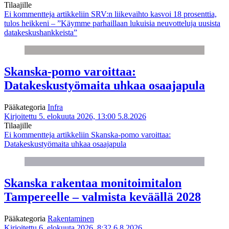
Tilaajille
Ei kommentteja
artikkeliin SRV:n liikevaihto kasvoi 18 prosenttia,
tulos heikkeni – ”Käymme parhaillaan lukuisia neuvotteluja uusista
datakeskushankkeista”
Skanska-pomo varoittaa:
Datakeskustyömaita uhkaa osaajapula
Pääkategoria
Infra
Kirjoitettu 5. elokuuta 2026, 13:00
5.8.2026
Tilaajille
Ei kommentteja
artikkeliin Skanska-pomo varoittaa:
Datakeskustyömaita uhkaa osaajapula
Skanska rakentaa monitoimitalon
Tampereelle – valmista keväällä 2028
Pääkategoria
Rakentaminen
Kirjoitettu 6. elokuuta 2026, 8:32
6.8.2026