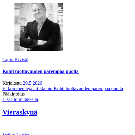
Tapio Kivistö
Kohti tuottavuuden parempaa puolta
Kirjoitettu
29.5.2026
Ei kommentteja
artikkeliin Kohti tuottavuuden parempaa puolta
Pääkirjoitus
Lisää toimitukselta
Vieraskynä