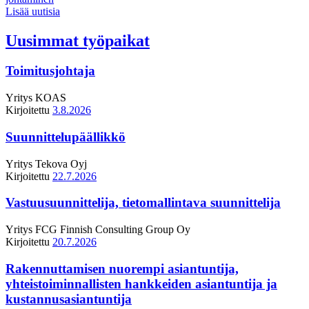
Lisää uutisia
Uusimmat työpaikat
Toimitusjohtaja
Yritys
KOAS
Kirjoitettu
3.8.2026
Suunnittelupäällikkö
Yritys
Tekova Oyj
Kirjoitettu
22.7.2026
Vastuusuunnittelija, tietomallintava suunnittelija
Yritys
FCG Finnish Consulting Group Oy
Kirjoitettu
20.7.2026
Rakennuttamisen nuorempi asiantuntija,
yhteistoiminnallisten hankkeiden asiantuntija ja
kustannusasiantuntija