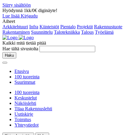
Siirry sisältöön
Hyödynnä 1kk/0€ diginäyte!
Lue lisää
Kirjaudu
Aiheet
Arkkitehtuuri
Infra
Kiinteistöt
Pientalo
Projektit
Rakennustuote
Rakentaminen
Suunnittelu
Talotekniikka
Talous
Työelämä
Kaikki mitä tietää pitää
Hae tältä sivustolta
Haku
Etusivu
100 tuoreinta
Suurimmat
100 tuoreinta
Keskustelut
Näköislehti
Tilaa Rakennuslehti
Uutiskirje
Toimitus
Yhteystiedot