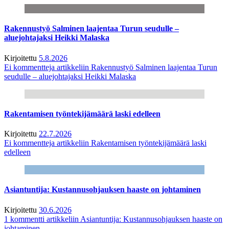
Rakennustyö Salminen laajentaa Turun seudulle –
aluejohtajaksi Heikki Malaska
Kirjoitettu
5.8.2026
Ei kommentteja
artikkeliin Rakennustyö Salminen laajentaa Turun
seudulle – aluejohtajaksi Heikki Malaska
Rakentamisen työntekijämäärä laski edelleen
Kirjoitettu
22.7.2026
Ei kommentteja
artikkeliin Rakentamisen työntekijämäärä laski
edelleen
Asiantuntija: Kustannusohjauksen haaste on johtaminen
Kirjoitettu
30.6.2026
1 kommentti
artikkeliin Asiantuntija: Kustannusohjauksen haaste on
johtaminen