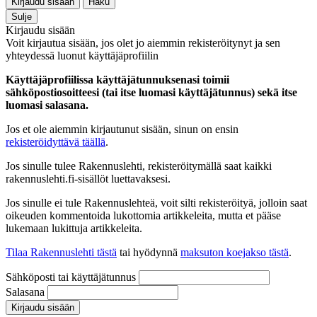
Kirjaudu sisään
Haku
Sulje
Kirjaudu sisään
Voit kirjautua sisään, jos olet jo aiemmin rekisteröitynyt ja sen
yhteydessä luonut käyttäjäprofiilin
Käyttäjäprofiilissa käyttäjätunnuksenasi toimii
sähköpostiosoitteesi (tai itse luomasi käyttäjätunnus) sekä itse
luomasi salasana.
Jos et ole aiemmin kirjautunut sisään, sinun on ensin
rekisteröidyttävä täällä
.
Jos sinulle tulee Rakennuslehti, rekisteröitymällä saat kaikki
rakennuslehti.fi-sisällöt luettavaksesi.
Jos sinulle ei tule Rakennuslehteä, voit silti rekisteröityä, jolloin saat
oikeuden kommentoida lukottomia artikkeleita, mutta et pääse
lukemaan lukittuja artikkeleita.
Tilaa Rakennuslehti tästä
tai hyödynnä
maksuton koejakso tästä
.
Sähköposti tai käyttäjätunnus
Salasana
Kirjaudu sisään