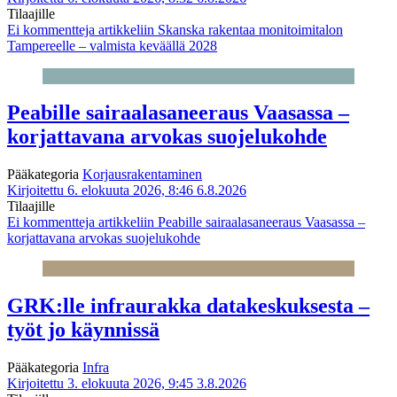
Tilaajille
Ei kommentteja
artikkeliin Skanska rakentaa monitoimitalon
Tampereelle – valmista keväällä 2028
Peabille sairaalasaneeraus Vaasassa –
korjattavana arvokas suojelukohde
Pääkategoria
Korjausrakentaminen
Kirjoitettu 6. elokuuta 2026, 8:46
6.8.2026
Tilaajille
Ei kommentteja
artikkeliin Peabille sairaalasaneeraus Vaasassa –
korjattavana arvokas suojelukohde
GRK:lle infraurakka datakeskuksesta –
työt jo käynnissä
Pääkategoria
Infra
Kirjoitettu 3. elokuuta 2026, 9:45
3.8.2026