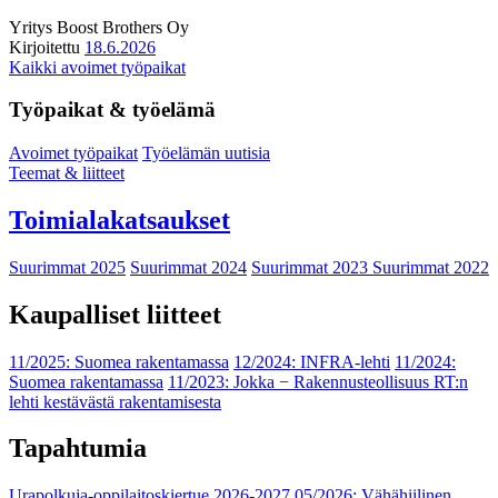
Yritys
Boost Brothers Oy
Kirjoitettu
18.6.2026
Kaikki avoimet työpaikat
Työpaikat & työelämä
Avoimet työpaikat
Työelämän uutisia
Teemat & liitteet
Toimialakatsaukset
Suurimmat 2025
Suurimmat 2024
Suurimmat 2023
Suurimmat 2022
Kaupalliset liitteet
11/2025: Suomea rakentamassa
12/2024: INFRA-lehti
11/2024:
Suomea rakentamassa
11/2023: Jokka − Rakennusteollisuus RT:n
lehti kestävästä rakentamisesta
Tapahtumia
Urapolkuja-oppilaitoskiertue 2026-2027
05/2026: Vähähiilinen