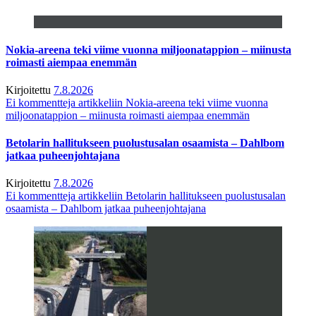
Nokia-areena teki viime vuonna miljoonatappion – miinusta
roimasti aiempaa enemmän
Kirjoitettu
7.8.2026
Ei kommentteja
artikkeliin Nokia-areena teki viime vuonna
miljoonatappion – miinusta roimasti aiempaa enemmän
Betolarin hallitukseen puolustusalan osaamista – Dahlbom
jatkaa puheenjohtajana
Kirjoitettu
7.8.2026
Ei kommentteja
artikkeliin Betolarin hallitukseen puolustusalan
osaamista – Dahlbom jatkaa puheenjohtajana