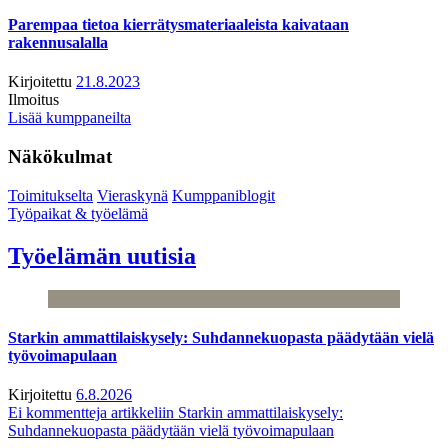
Parempaa tietoa kierrätysmateriaaleista kaivataan
rakennusalalla
Kirjoitettu
21.8.2023
Ilmoitus
Lisää kumppaneilta
Näkökulmat
Toimitukselta
Vieraskynä
Kumppaniblogit
Työpaikat & työelämä
Työelämän uutisia
Starkin ammattilaiskysely: Suhdannekuopasta päädytään vielä
työvoimapulaan
Kirjoitettu
6.8.2026
Ei kommentteja
artikkeliin Starkin ammattilaiskysely:
Suhdannekuopasta päädytään vielä työvoimapulaan