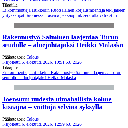
Tilaajille
Ei kommentteja
artikkeliin Ruotsalainen korjausrakentaja teki jälleen
yrityskaupat Suomessa – asema pääkaupunkiseudulla vahvistuu
Rakennustyö Salminen laajentaa Turun
seudulle – aluejohtajaksi Heikki Malaska
Pääkategoria
Talous
Kirjoitettu 5. elokuuta 2026, 10:51
5.8.2026
Tilaajille
Ei kommentteja
artikkeliin Rakennustyö Salminen laajentaa Turun
seudulle – aluejohtajaksi Heikki Malaska
Joensuun uudesta uimahallista kolme
kisaajaa – voittaja selviää syksyllä
Pääkategoria
Talous
Kirjoitettu 6. elokuuta 2026, 12:59
6.8.2026