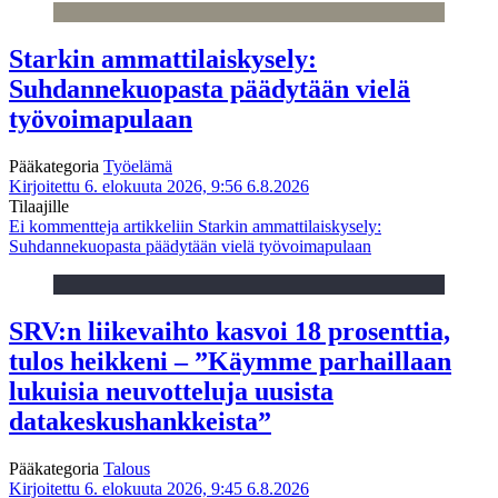
Starkin ammattilaiskysely:
Suhdannekuopasta päädytään vielä
työvoimapulaan
Pääkategoria
Työelämä
Kirjoitettu 6. elokuuta 2026, 9:56
6.8.2026
Tilaajille
Ei kommentteja
artikkeliin Starkin ammattilaiskysely:
Suhdannekuopasta päädytään vielä työvoimapulaan
SRV:n liikevaihto kasvoi 18 prosenttia,
tulos heikkeni – ”Käymme parhaillaan
lukuisia neuvotteluja uusista
datakeskushankkeista”
Pääkategoria
Talous
Kirjoitettu 6. elokuuta 2026, 9:45
6.8.2026