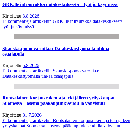
GRK:lle infraurakka datakeskuksesta – työt jo käynnissä
Kirjoitettu
3.8.2026
Ei kommentteja
artikkeliin GRK:lle infraurakka datakeskuksesta –
työt jo käynnissä
Skanska-pomo varoittaa: Datakeskustyömaita uhkaa
osaajapula
Kirjoitettu
5.8.2026
Ei kommentteja
artikkeliin Skanska-pomo varoittaa:
Datakeskustyömaita uhkaa osaajapula
Ruotsalainen korjausrakentaja teki jälleen yrityskaupat
Suomessa – asema pääkaupunkiseudulla vahvistuu
Kirjoitettu
31.7.2026
Ei kommentteja
artikkeliin Ruotsalainen korjausrakentaja teki jälleen
yrityskaupat Suomessa – asema pääkaupunkiseudulla vahvistuu