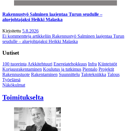
Rakennustyö Salminen laajentaa Turun seudulle –
aluejohtajaksi Heikki Malaska
Kirjoitettu
5.8.2026
Ei kommentteja
artikkeliin Rakennustyö Salminen laajentaa Turun
seudulle – aluejohtajaksi Heikki Malaska
Uutiset
100 tuoreinta
Arkkitehtuuri
Energiatehokkuus
Infra
Kiinteistöt
Korjausrakentaminen
Koulutus ja tutkimus
Pientalo
Projektit
Rakennustuote
Rakentaminen
Suunnittelu
Talotekniikka
Talous
Työelämä
Näkökulmat
Toimitukselta