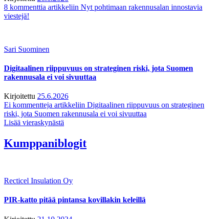
8 kommenttia
artikkeliin Nyt pohtimaan rakennusalan innostavia
viestejä!
Sari Suominen
Digitaalinen riippuvuus on strateginen riski, jota Suomen
rakennusala ei voi sivuuttaa
Kirjoitettu
25.6.2026
Ei kommentteja
artikkeliin Digitaalinen riippuvuus on strateginen
riski, jota Suomen rakennusala ei voi sivuuttaa
Lisää vieraskynästä
Kumppaniblogit
Recticel Insulation Oy
PIR-katto pitää pintansa kovillakin keleillä