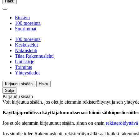
Haku
Etusivu
100 tuoreinta
Suurimmat
100 tuoreinta
Keskustelut
Näköislehti
Tilaa Rakennuslehti
Uutiskirje
Toimitus
Yhteystiedot
Kirjaudu sisään
Haku
Sulje
Kirjaudu sisään
Voit kirjautua sisään, jos olet jo aiemmin rekisteröitynyt ja sen yhteyde
Käyttäjäprofiilissa käyttäjätunnuksenasi toimii sähköpostiosoittees
Jos et ole aiemmin kirjautunut sisään, sinun on ensin
rekisteröidyttävä 
Jos sinulle tulee Rakennuslehti, rekisteröitymällä saat kaikki rakennusle