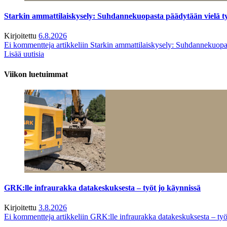
Starkin ammattilaiskysely: Suhdannekuopasta päädytään vielä 
Kirjoitettu
6.8.2026
Ei kommentteja
artikkeliin Starkin ammattilaiskysely: Suhdannekuop
Lisää uutisia
Viikon luetuimmat
GRK:lle infraurakka datakeskuksesta – työt jo käynnissä
Kirjoitettu
3.8.2026
Ei kommentteja
artikkeliin GRK:lle infraurakka datakeskuksesta – työ