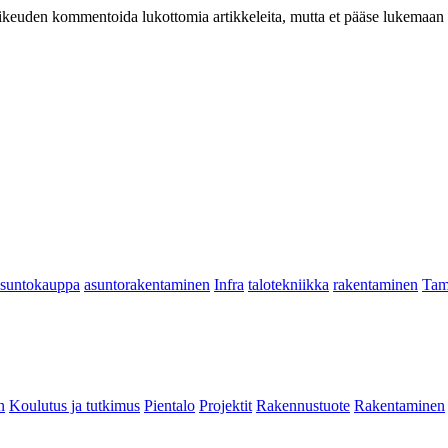
at oikeuden kommentoida lukottomia artikkeleita, mutta et pääse lukemaan l
asuntokauppa
asuntorakentaminen
Infra
talotekniikka
rakentaminen
Tam
n
Koulutus ja tutkimus
Pientalo
Projektit
Rakennustuote
Rakentaminen