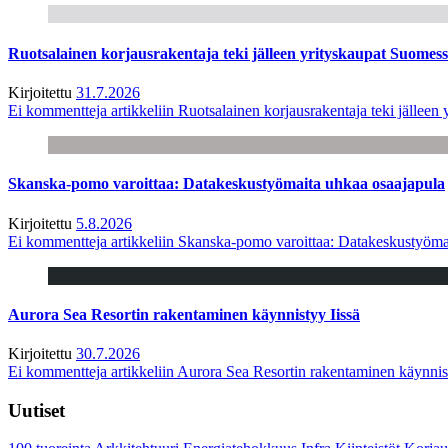
Ruotsalainen korjausrakentaja teki jälleen yrityskaupat Suome
Kirjoitettu
31.7.2026
Ei kommentteja
artikkeliin Ruotsalainen korjausrakentaja teki jälle
Skanska-pomo varoittaa: Datakeskustyömaita uhkaa osaajapula
Kirjoitettu
5.8.2026
Ei kommentteja
artikkeliin Skanska-pomo varoittaa: Datakeskustyöma
Aurora Sea Resortin rakentaminen käynnistyy Iissä
Kirjoitettu
30.7.2026
Ei kommentteja
artikkeliin Aurora Sea Resortin rakentaminen käynnis
Uutiset