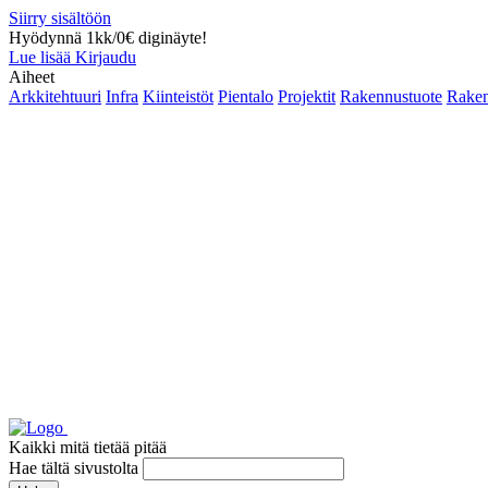
Siirry sisältöön
Hyödynnä 1kk/0€ diginäyte!
Lue lisää
Kirjaudu
Aiheet
Arkkitehtuuri
Infra
Kiinteistöt
Pientalo
Projektit
Rakennustuote
Raken
Kaikki mitä tietää pitää
Hae tältä sivustolta