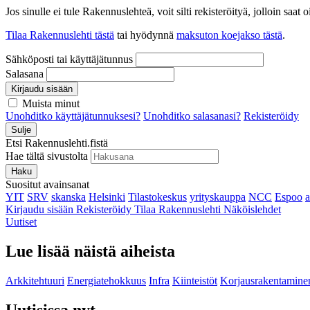
Jos sinulle ei tule Rakennuslehteä, voit silti rekisteröityä, jolloin sa
Tilaa Rakennuslehti tästä
tai hyödynnä
maksuton koejakso tästä
.
Sähköposti tai käyttäjätunnus
Salasana
Kirjaudu sisään
Muista minut
Unohditko käyttäjätunnuksesi?
Unohditko salasanasi?
Rekisteröidy
Sulje
Etsi Rakennuslehti.fistä
Hae tältä sivustolta
Haku
Suositut avainsanat
YIT
SRV
skanska
Helsinki
Tilastokeskus
yrityskauppa
NCC
Espoo
Kirjaudu sisään
Rekisteröidy
Tilaa Rakennuslehti
Näköislehdet
Uutiset
Lue lisää näistä aiheista
Arkkitehtuuri
Energiatehokkuus
Infra
Kiinteistöt
Korjausrakentamine
Uutisissa nyt