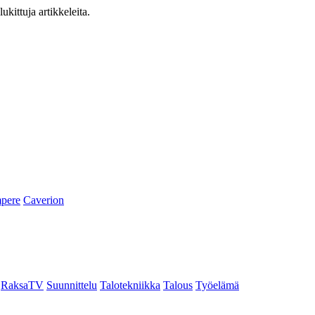
ukittuja artikkeleita.
pere
Caverion
RaksaTV
Suunnittelu
Talotekniikka
Talous
Työelämä