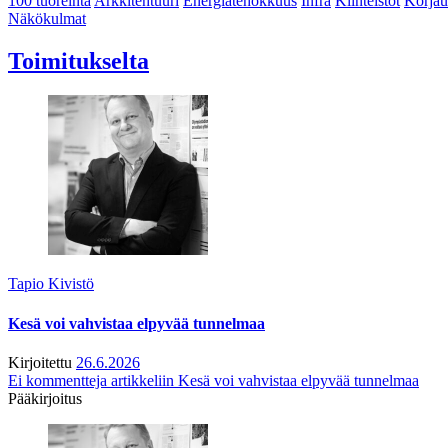
100 tuoreinta
Arkkitehtuuri
Energiatehokkuus
Infra
Kiinteistöt
Korjau
Näkökulmat
Toimitukselta
Tapio Kivistö
Kesä voi vahvistaa elpyvää tunnelmaa
Kirjoitettu
26.6.2026
Ei kommentteja
artikkeliin Kesä voi vahvistaa elpyvää tunnelmaa
Pääkirjoitus