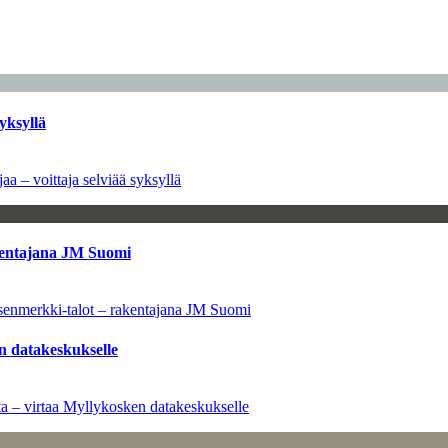
yksyllä
aa – voittaja selviää syksyllä
kentajana JM Suomi
senmerkki-talot – rakentajana JM Suomi
n datakeskukselle
a – virtaa Myllykosken datakeskukselle