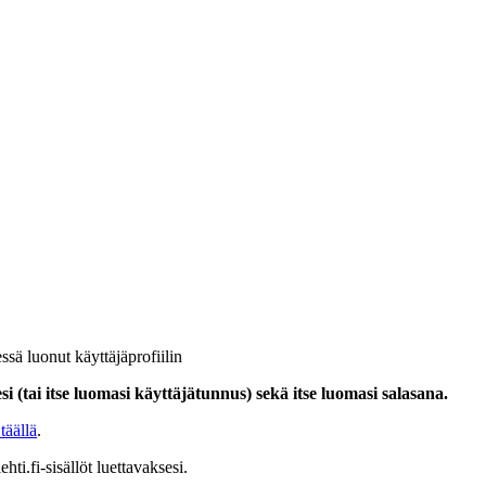
ssä luonut käyttäjäprofiilin
i (tai itse luomasi käyttäjätunnus) sekä itse luomasi salasana.
täällä
.
hti.fi-sisällöt luettavaksesi.