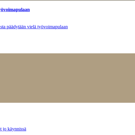
työvoimapulaan
asta päädytään vielä työvoimapulaan
t jo käynnissä