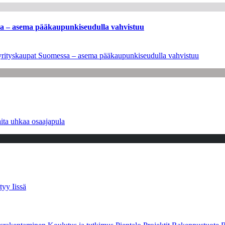
ssa – asema pääkaupunkiseudulla vahvistuu
en yrityskaupat Suomessa – asema pääkaupunkiseudulla vahvistuu
ita uhkaa osaajapula
tyy Iissä