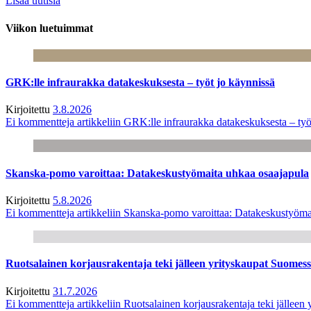
Lisää uutisia
Viikon luetuimmat
GRK:lle infraurakka datakeskuksesta – työt jo käynnissä
Kirjoitettu
3.8.2026
Ei kommentteja
artikkeliin GRK:lle infraurakka datakeskuksesta – työ
Skanska-pomo varoittaa: Datakeskustyömaita uhkaa osaajapula
Kirjoitettu
5.8.2026
Ei kommentteja
artikkeliin Skanska-pomo varoittaa: Datakeskustyöma
Ruotsalainen korjausrakentaja teki jälleen yrityskaupat Suome
Kirjoitettu
31.7.2026
Ei kommentteja
artikkeliin Ruotsalainen korjausrakentaja teki jälle