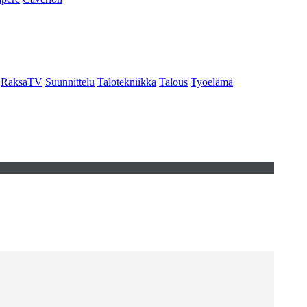
RaksaTV
Suunnittelu
Talotekniikka
Talous
Työelämä