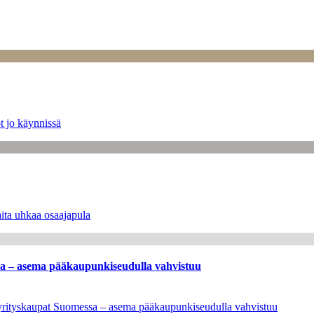
t jo käynnissä
ita uhkaa osaajapula
ssa – asema pääkaupunkiseudulla vahvistuu
en yrityskaupat Suomessa – asema pääkaupunkiseudulla vahvistuu