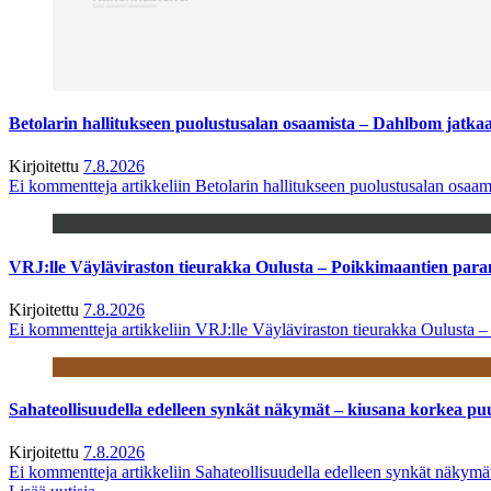
Betolarin hallitukseen puolustusalan osaamista – Dahlbom jatk
Kirjoitettu
7.8.2026
Ei kommentteja
artikkeliin Betolarin hallitukseen puolustusalan osa
VRJ:lle Väyläviraston tieurakka Oulusta – Poikkimaantien par
Kirjoitettu
7.8.2026
Ei kommentteja
artikkeliin VRJ:lle Väyläviraston tieurakka Oulusta 
Sahateollisuudella edelleen synkät näkymät – kiusana korkea pu
Kirjoitettu
7.8.2026
Ei kommentteja
artikkeliin Sahateollisuudella edelleen synkät näkym