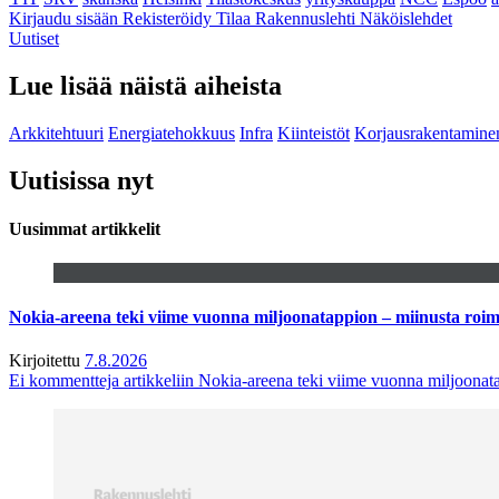
Kirjaudu sisään
Rekisteröidy
Tilaa Rakennuslehti
Näköislehdet
Uutiset
Lue lisää näistä aiheista
Arkkitehtuuri
Energiatehokkuus
Infra
Kiinteistöt
Korjausrakentamine
Uutisissa nyt
Uusimmat artikkelit
Nokia-areena teki viime vuonna miljoonatappion – miinusta ro
Kirjoitettu
7.8.2026
Ei kommentteja
artikkeliin Nokia-areena teki viime vuonna miljoona