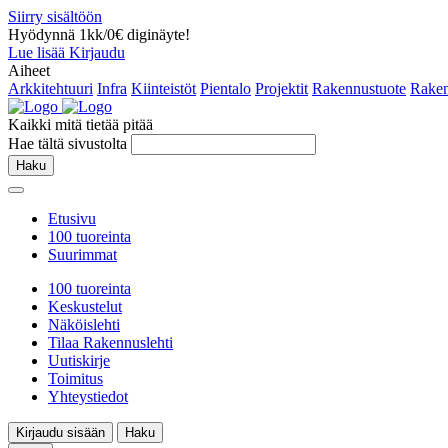
Siirry sisältöön
Hyödynnä 1kk/0€ diginäyte!
Lue lisää
Kirjaudu
Aiheet
Arkkitehtuuri
Infra
Kiinteistöt
Pientalo
Projektit
Rakennustuote
Raken
Kaikki mitä tietää pitää
Hae tältä sivustolta
Haku
Etusivu
100 tuoreinta
Suurimmat
100 tuoreinta
Keskustelut
Näköislehti
Tilaa Rakennuslehti
Uutiskirje
Toimitus
Yhteystiedot
Kirjaudu sisään
Haku