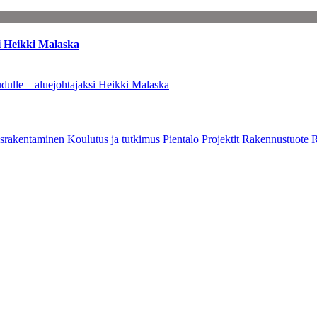
i Heikki Malaska
dulle – aluejohtajaksi Heikki Malaska
srakentaminen
Koulutus ja tutkimus
Pientalo
Projektit
Rakennustuote
R