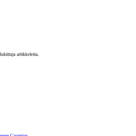
ukittuja artikkeleita.
pere
Caverion