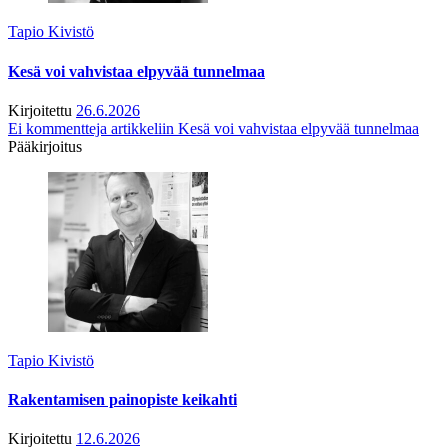
Tapio Kivistö
Kesä voi vahvistaa elpyvää tunnelmaa
Kirjoitettu
26.6.2026
Ei kommentteja
artikkeliin Kesä voi vahvistaa elpyvää tunnelmaa
Pääkirjoitus
Tapio Kivistö
Rakentamisen painopiste keikahti
Kirjoitettu
12.6.2026