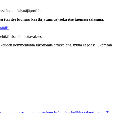
ssä luonut käyttäjäprofiilin
i (tai itse luomasi käyttäjätunnus) sekä itse luomasi salasana.
täällä
.
hti.fi-sisällöt luettavaksesi.
at oikeuden kommentoida lukottomia artikkeleita, mutta et pääse lukemaan l
asuntokauppa
asuntorakentaminen
Infra
talotekniikka
rakentaminen
Tam