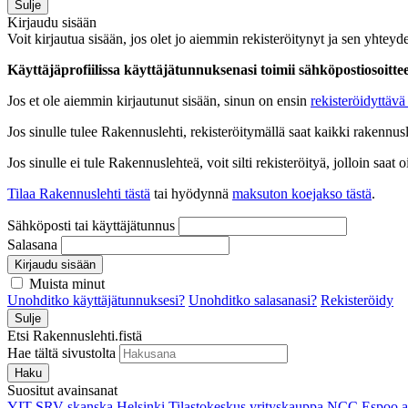
Sulje
Kirjaudu sisään
Voit kirjautua sisään, jos olet jo aiemmin rekisteröitynyt ja sen yhteyde
Käyttäjäprofiilissa käyttäjätunnuksenasi toimii sähköpostiosoittees
Jos et ole aiemmin kirjautunut sisään, sinun on ensin
rekisteröidyttävä 
Jos sinulle tulee Rakennuslehti, rekisteröitymällä saat kaikki rakennusle
Jos sinulle ei tule Rakennuslehteä, voit silti rekisteröityä, jolloin sa
Tilaa Rakennuslehti tästä
tai hyödynnä
maksuton koejakso tästä
.
Sähköposti tai käyttäjätunnus
Salasana
Kirjaudu sisään
Muista minut
Unohditko käyttäjätunnuksesi?
Unohditko salasanasi?
Rekisteröidy
Sulje
Etsi Rakennuslehti.fistä
Hae tältä sivustolta
Haku
Suositut avainsanat
YIT
SRV
skanska
Helsinki
Tilastokeskus
yrityskauppa
NCC
Espoo