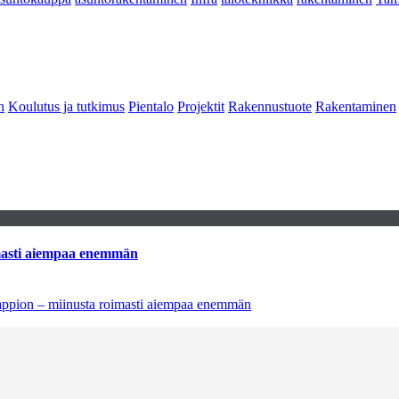
n
Koulutus ja tutkimus
Pientalo
Projektit
Rakennustuote
Rakentaminen
imasti aiempaa enemmän
tappion – miinusta roimasti aiempaa enemmän