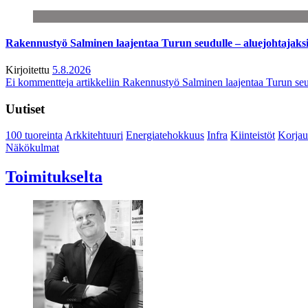
Rakennustyö Salminen laajentaa Turun seudulle – aluejohtajaks
Kirjoitettu
5.8.2026
Ei kommentteja
artikkeliin Rakennustyö Salminen laajentaa Turun seu
Uutiset
100 tuoreinta
Arkkitehtuuri
Energiatehokkuus
Infra
Kiinteistöt
Korjau
Näkökulmat
Toimitukselta