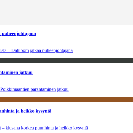
aa puheenjohtajana
amista – Dahlbom jatkaa puheenjohtajana
antaminen jatkuu
– Poikkimaantien parantaminen jatkuu
unhinta ja heikko kysyntä
ät – kiusana korkea puunhinta ja heikko kysyntä