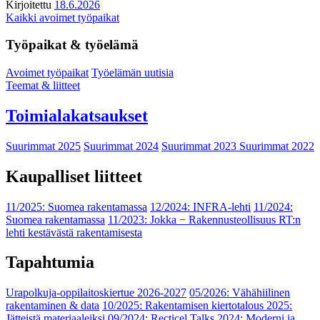
Kirjoitettu
18.6.2026
Kaikki avoimet työpaikat
Työpaikat & työelämä
Avoimet työpaikat
Työelämän uutisia
Teemat & liitteet
Toimialakatsaukset
Suurimmat 2025
Suurimmat 2024
Suurimmat 2023
Suurimmat 2022
Kaupalliset liitteet
11/2025: Suomea rakentamassa
12/2024: INFRA-lehti
11/2024:
Suomea rakentamassa
11/2023: Jokka − Rakennusteollisuus RT:n
lehti kestävästä rakentamisesta
Tapahtumia
Urapolkuja-oppilaitoskiertue 2026-2027
05/2026: Vähähiilinen
rakentaminen & data
10/2025: Rakentamisen kiertotalous 2025:
Jätteistä materiaaleiksi
09/2024: Recticel Talks 2024: Moderni ja