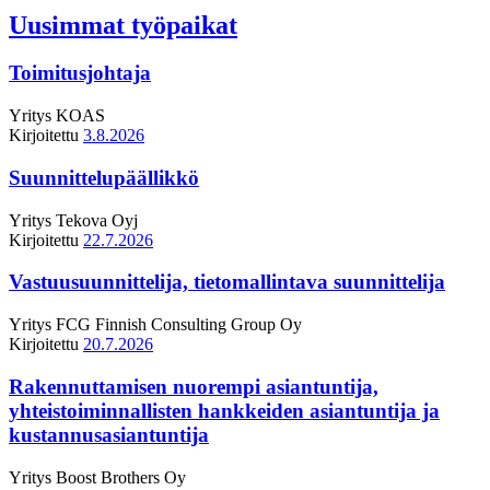
Uusimmat työpaikat
Toimitusjohtaja
Yritys
KOAS
Kirjoitettu
3.8.2026
Suunnittelupäällikkö
Yritys
Tekova Oyj
Kirjoitettu
22.7.2026
Vastuusuunnittelija, tietomallintava suunnittelija
Yritys
FCG Finnish Consulting Group Oy
Kirjoitettu
20.7.2026
Rakennuttamisen nuorempi asiantuntija,
yhteistoiminnallisten hankkeiden asiantuntija ja
kustannusasiantuntija
Yritys
Boost Brothers Oy