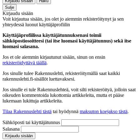
Kirjaudu sisään
Haku
Sulje
Kirjaudu sisään
Voit kirjautua sisään, jos olet jo aiemmin rekisteröitynyt ja sen
yhteydessä luonut käyttäjäprofiilin
Käyttäjäprofiilissa käyttäjätunnuksenasi toimii
sähköpostiosoitteesi (tai itse luomasi käyttäjätunnus) sekä itse
luomasi salasana.
Jos et ole aiemmin kirjautunut sisään, sinun on ensin
rekisteröidyttävä täällä
.
Jos sinulle tulee Rakennuslehti, rekisteröitymällä saat kaikki
rakennuslehti.fi-sisällöt luettavaksesi.
Jos sinulle ei tule Rakennuslehteä, voit silti rekisteröityä, jolloin saat
oikeuden kommentoida lukottomia artikkeleita, mutta et pääse
lukemaan lukittuja artikkeleita.
Tilaa Rakennuslehti tästä
tai hyödynnä
maksuton koejakso tästä
.
Sähköposti tai käyttäjätunnus
Salasana
Kirjaudu sisään