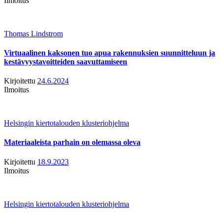
Ilmoitus
Thomas Lindstrom
Virtuaalinen kaksonen tuo apua rakennuksien suunnitteluun ja
kestävyystavoitteiden saavuttamiseen
Kirjoitettu
24.6.2024
Ilmoitus
Helsingin kiertotalouden klusteriohjelma
Materiaaleista parhain on olemassa oleva
Kirjoitettu
18.9.2023
Ilmoitus
Helsingin kiertotalouden klusteriohjelma