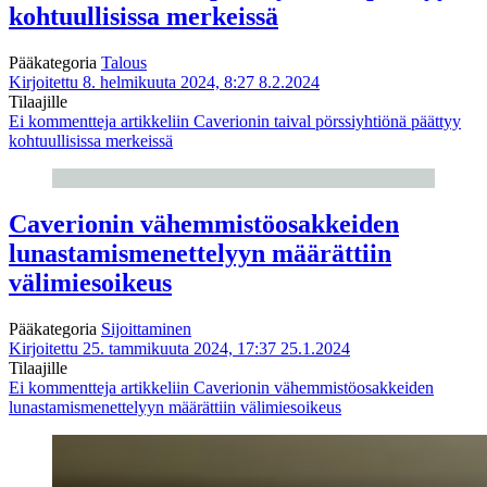
kohtuullisissa merkeissä
Pääkategoria
Talous
Kirjoitettu 8. helmikuuta 2024, 8:27
8.2.2024
Tilaajille
Ei kommentteja
artikkeliin Caverionin taival pörssiyhtiönä päättyy
kohtuullisissa merkeissä
Caverionin vähemmistöosakkeiden
lunastamismenettelyyn määrättiin
välimiesoikeus
Pääkategoria
Sijoittaminen
Kirjoitettu 25. tammikuuta 2024, 17:37
25.1.2024
Tilaajille
Ei kommentteja
artikkeliin Caverionin vähemmistöosakkeiden
lunastamismenettelyyn määrättiin välimiesoikeus