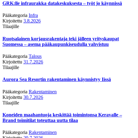
GRK:lle infraurakka datakeskuksesta – työt jo käynnissä
Pääkategoria
Infra
Kirjoitettu
3.8.2026
Tilaajille
Ruotsalainen korjausrakentaja teki jälleen yrityskaupat
Suomessa – asema pääkaupunkiseudulla vahvistuu
Pääkategoria
Talous
Kirjoitettu
31.7.2026
Tilaajille
Aurora Sea Resortin rakentaminen käynnistyy Iissä
Pääkategoria
Rakentaminen
Kirjoitettu
30.7.2026
Tilaajille
Koneiden maahantuoja keskittää toimintonsa Keravalle –
Brand toimitilat toteuttaa uutta tilaa
Pääkategoria
Rakentaminen
Kirjoitettu
29.7.2026