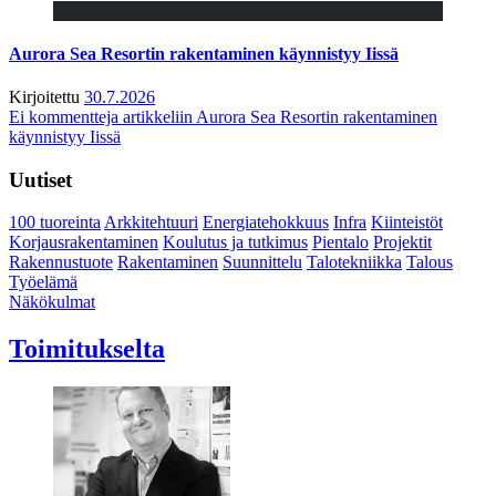
Aurora Sea Resortin rakentaminen käynnistyy Iissä
Kirjoitettu
30.7.2026
Ei kommentteja
artikkeliin Aurora Sea Resortin rakentaminen
käynnistyy Iissä
Uutiset
100 tuoreinta
Arkkitehtuuri
Energiatehokkuus
Infra
Kiinteistöt
Korjausrakentaminen
Koulutus ja tutkimus
Pientalo
Projektit
Rakennustuote
Rakentaminen
Suunnittelu
Talotekniikka
Talous
Työelämä
Näkökulmat
Toimitukselta