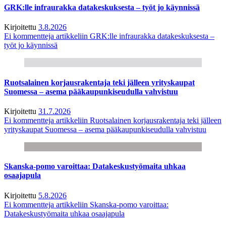
GRK:lle infraurakka datakeskuksesta – työt jo käynnissä
Kirjoitettu
3.8.2026
Ei kommentteja
artikkeliin GRK:lle infraurakka datakeskuksesta –
työt jo käynnissä
Ruotsalainen korjausrakentaja teki jälleen yrityskaupat
Suomessa – asema pääkaupunkiseudulla vahvistuu
Kirjoitettu
31.7.2026
Ei kommentteja
artikkeliin Ruotsalainen korjausrakentaja teki jälleen
yrityskaupat Suomessa – asema pääkaupunkiseudulla vahvistuu
Skanska-pomo varoittaa: Datakeskustyömaita uhkaa
osaajapula
Kirjoitettu
5.8.2026
Ei kommentteja
artikkeliin Skanska-pomo varoittaa:
Datakeskustyömaita uhkaa osaajapula