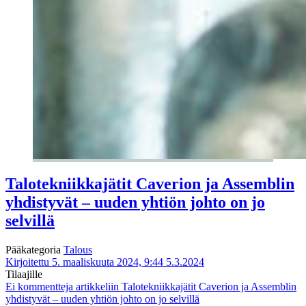
Talotekniikkajätit Caverion ja Assemblin
yhdistyvät – uuden yhtiön johto on jo
selvillä
Pääkategoria
Talous
Kirjoitettu 5. maaliskuuta 2024, 9:44
5.3.2024
Tilaajille
Ei kommentteja
artikkeliin Talotekniikkajätit Caverion ja Assemblin
yhdistyvät – uuden yhtiön johto on jo selvillä