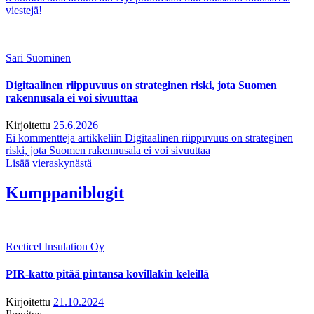
viestejä!
Sari Suominen
Digitaalinen riippuvuus on strateginen riski, jota Suomen
rakennusala ei voi sivuuttaa
Kirjoitettu
25.6.2026
Ei kommentteja
artikkeliin Digitaalinen riippuvuus on strateginen
riski, jota Suomen rakennusala ei voi sivuuttaa
Lisää vieraskynästä
Kumppaniblogit
Recticel Insulation Oy
PIR-katto pitää pintansa kovillakin keleillä
Kirjoitettu
21.10.2024