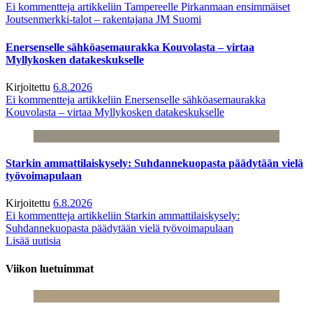
Ei kommentteja
artikkeliin Tampereelle Pirkanmaan ensimmäiset
Joutsenmerkki-talot – rakentajana JM Suomi
Enersenselle sähköasemaurakka Kouvolasta – virtaa
Myllykosken datakeskukselle
Kirjoitettu
6.8.2026
Ei kommentteja
artikkeliin Enersenselle sähköasemaurakka
Kouvolasta – virtaa Myllykosken datakeskukselle
Starkin ammattilaiskysely: Suhdannekuopasta päädytään vielä
työvoimapulaan
Kirjoitettu
6.8.2026
Ei kommentteja
artikkeliin Starkin ammattilaiskysely:
Suhdannekuopasta päädytään vielä työvoimapulaan
Lisää uutisia
Viikon luetuimmat