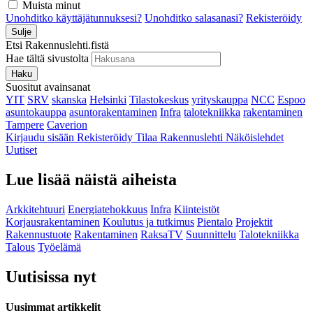
Muista minut
Unohditko käyttäjätunnuksesi?
Unohditko salasanasi?
Rekisteröidy
Sulje
Etsi Rakennuslehti.fistä
Hae tältä sivustolta
Haku
Suositut avainsanat
YIT
SRV
skanska
Helsinki
Tilastokeskus
yrityskauppa
NCC
Espoo
asuntokauppa
asuntorakentaminen
Infra
talotekniikka
rakentaminen
Tampere
Caverion
Kirjaudu sisään
Rekisteröidy
Tilaa Rakennuslehti
Näköislehdet
Uutiset
Lue lisää näistä aiheista
Arkkitehtuuri
Energiatehokkuus
Infra
Kiinteistöt
Korjausrakentaminen
Koulutus ja tutkimus
Pientalo
Projektit
Rakennustuote
Rakentaminen
RaksaTV
Suunnittelu
Talotekniikka
Talous
Työelämä
Uutisissa nyt
Uusimmat artikkelit