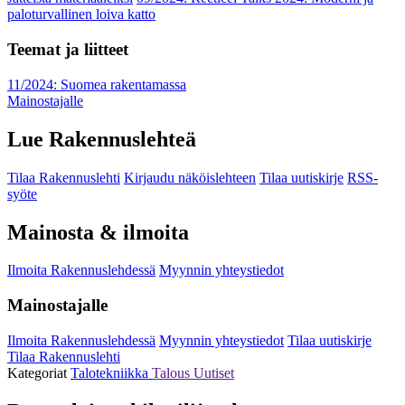
paloturvallinen loiva katto
Teemat ja liitteet
11/2024: Suomea rakentamassa
Mainostajalle
Lue Rakennuslehteä
Tilaa Rakennuslehti
Kirjaudu näköislehteen
Tilaa uutiskirje
RSS-
syöte
Mainosta & ilmoita
Ilmoita Rakennuslehdessä
Myynnin yhteystiedot
Mainostajalle
Ilmoita Rakennuslehdessä
Myynnin yhteystiedot
Tilaa uutiskirje
Tilaa Rakennuslehti
Kategoriat
Talotekniikka
Talous
Uutiset