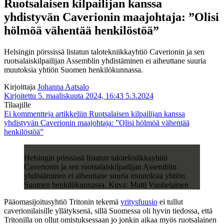
Ruotsalaisen kilpailijan kanssa
yhdistyvän Caverionin maajohtaja: ”Olisi
hölmöä vähentää henkilöstöä”
Helsingin pörssissä listatun talotekniikkayhtiö Caverionin ja sen
ruotsalaiskilpailijan Assemblin yhdistäminen ei aiheuttane suuria
muutoksia yhtiön Suomen henkilökunnassa.
Kirjoittaja
Johanna Aatsalo
Kirjoitettu 5. maaliskuuta 2024, 16:43
5.3.2024
Tilaajille
Ei kommentteja
artikkeliin Ruotsalaisen kilpailijan kanssa
yhdistyvän Caverionin maajohtaja: ”Olisi hölmöä vähentää
henkilöstöä”
Helsingin pörssissä listatun talotekniikkayhtiö
Caverionin ja sen ruotsalaiskilpailijan Assemblin
yhdistäminen ei aiheuttane suuria muutoksia yhtiön
Suomen henkilökunnassa. Kuva: Matti Vuohelainen
Pääomasijoitusyhtiö Tritonin tekemä
yritysfuusio
ei tullut
caverionilaisille yllätyksenä, sillä Suomessa oli hyvin tiedossa, että
Tritonilla on ollut omistuksessaan jo jonkin aikaa myös ruotsalainen