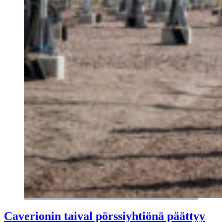
Caverionin taival pörssiyhtiönä päättyy