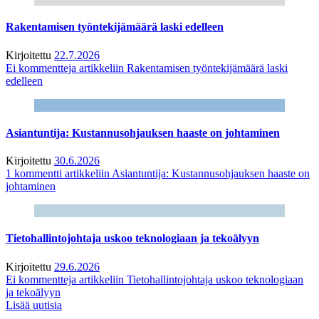
Rakentamisen työntekijämäärä laski edelleen
Kirjoitettu
22.7.2026
Ei kommentteja
artikkeliin Rakentamisen työntekijämäärä laski
edelleen
Asiantuntija: Kustannusohjauksen haaste on johtaminen
Kirjoitettu
30.6.2026
1 kommentti
artikkeliin Asiantuntija: Kustannusohjauksen haaste on
johtaminen
Tietohallintojohtaja uskoo teknologiaan ja tekoälyyn
Kirjoitettu
29.6.2026
Ei kommentteja
artikkeliin Tietohallintojohtaja uskoo teknologiaan
ja tekoälyyn
Lisää uutisia