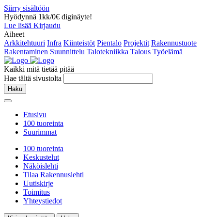
Siirry sisältöön
Hyödynnä 1kk/0€ diginäyte!
Lue lisää
Kirjaudu
Aiheet
Arkkitehtuuri
Infra
Kiinteistöt
Pientalo
Projektit
Rakennustuote
Rakentaminen
Suunnittelu
Talotekniikka
Talous
Työelämä
Kaikki mitä tietää pitää
Hae tältä sivustolta
Haku
Etusivu
100 tuoreinta
Suurimmat
100 tuoreinta
Keskustelut
Näköislehti
Tilaa Rakennuslehti
Uutiskirje
Toimitus
Yhteystiedot