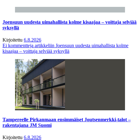
Joensuun uudesta uimahallista kolme kisaajaa – voittaja selviää
syksyllä
Kirjoitettu
6.8.2026
Ei kommentteja
artikkeliin Joensuun uudesta uimahallista kolme
kisaajaa – voittaja selviää syksyllä
Tampereelle Pirkanmaan ensimmäiset Joutsenmerkki-talot –
rakentajana JM Suomi
Kirjoitettu
6.8.2026